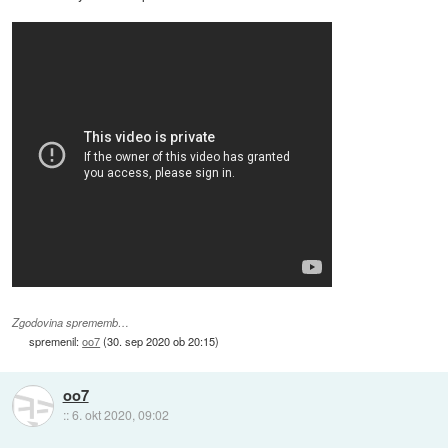
Zgodovina sprememb…
spremenil:
oo7
(
30. sep 2020 ob 20:15
)
oo7
::
6. okt 2020, 09:02