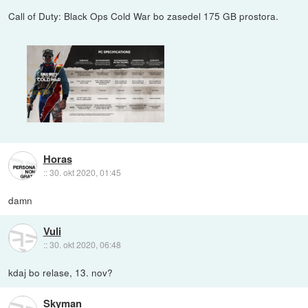
Call of Duty: Black Ops Cold War bo zasedel 175 GB prostora.
Horas
::
30. okt 2020, 01:45
damn
Vuli
::
30. okt 2020, 06:48
kdaj bo relase, 13. nov?
Skyman