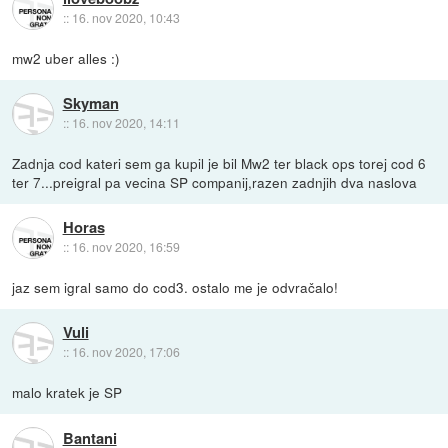
::
16. nov 2020, 10:43
mw2 uber alles :)
Skyman
::
16. nov 2020, 14:11
Zadnja cod kateri sem ga kupil je bil Mw2 ter black ops torej cod 6
ter 7...preigral pa vecina SP companij,razen zadnjih dva naslova
Horas
::
16. nov 2020, 16:59
jaz sem igral samo do cod3. ostalo me je odvračalo!
Vuli
::
16. nov 2020, 17:06
malo kratek je SP
Bantani