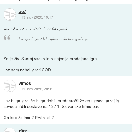
oo7
::
13. nov 2020, 19:47
sivistol
je
12. nov 2020 ob 22:04
izjavil
:
cod še sploh živ ? kdo sploh spila tale garbage
Še je živ. Skoraj vsako leto najbolje prodajana igra.
Jaz sem nehal igrati COD.
vimos
::
13. nov 2020, 20:01
Jaz bi ga igral če bi ga dobil, prednaročil že en mesec nazaj in
seveda trdili dostavo na 13.11. Slovenske firme pač.
Ga kdo že ima ? Prvi vtisi ?
z3ro