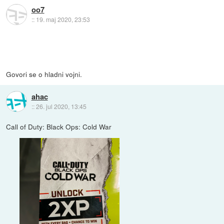
oo7
::
19. maj 2020, 23:53
Govori se o hladni vojni.
ahac
::
26. jul 2020, 13:45
Call of Duty: Black Ops: Cold War