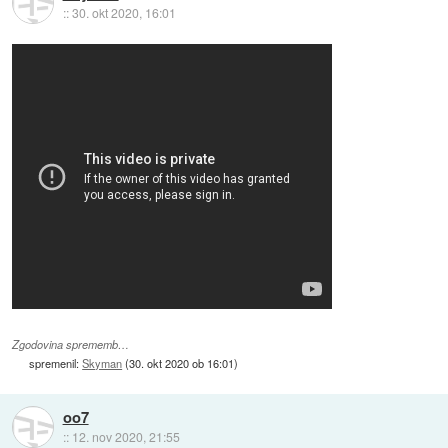
::
30. okt 2020, 16:01
Zgodovina sprememb…
spremenil:
Skyman
(
30. okt 2020 ob 16:01
)
oo7
::
12. nov 2020, 21:55