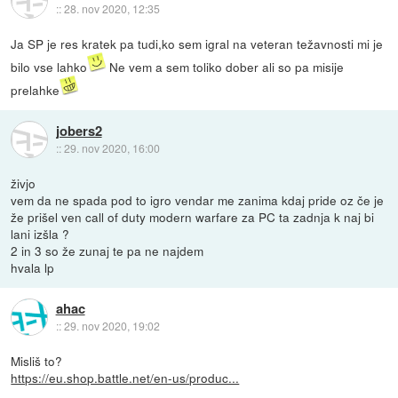
::
28. nov 2020, 12:35
Ja SP je res kratek pa tudi,ko sem igral na veteran težavnosti mi je
bilo vse lahko
Ne vem a sem toliko dober ali so pa misije
prelahke
jobers2
::
29. nov 2020, 16:00
živjo
vem da ne spada pod to igro vendar me zanima kdaj pride oz če je
že prišel ven call of duty modern warfare za PC ta zadnja k naj bi
lani izšla ?
2 in 3 so že zunaj te pa ne najdem
hvala lp
ahac
::
29. nov 2020, 19:02
Misliš to?
https://eu.shop.battle.net/en-us/produc...