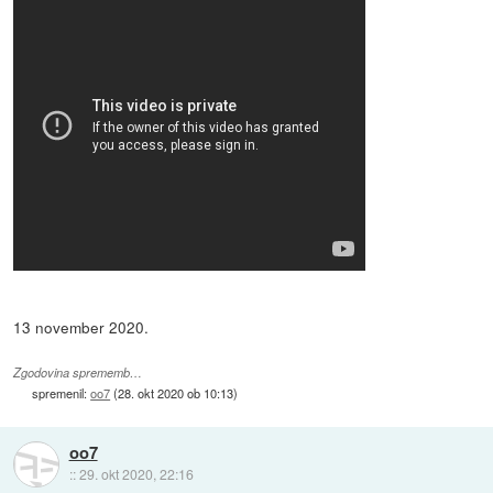
13 november 2020.
Zgodovina sprememb…
spremenil:
oo7
(
28. okt 2020 ob 10:13
)
oo7
::
29. okt 2020, 22:16