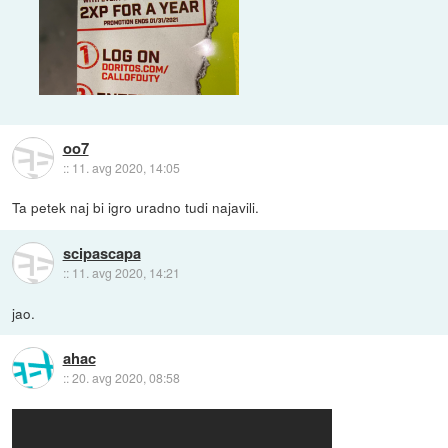
oo7
::
11. avg 2020, 14:05
Ta petek naj bi igro uradno tudi najavili.
scipascapa
::
11. avg 2020, 14:21
jao.
ahac
::
20. avg 2020, 08:58