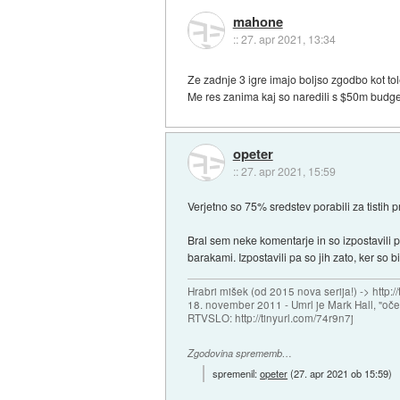
mahone
::
27. apr 2021, 13:34
Ze zadnje 3 igre imajo boljso zgodbo kot to
Me res zanima kaj so naredili s $50m budge
opeter
::
27. apr 2021, 15:59
Verjetno so 75% sredstev porabili za tistih pr
Bral sem neke komentarje in so izpostavili 
barakami. Izpostavili pa so jih zato, ker so 
Hrabri mišek (od 2015 nova serija!) -> http:/
18. november 2011 - Umrl je Mark Hall, "oč
RTVSLO: http://tinyurl.com/74r9n7j
Zgodovina sprememb…
spremenil:
opeter
(
27. apr 2021 ob 15:59
)