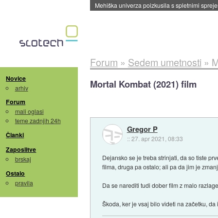
Evropska vesoljska agencija razvija svojo rak
Forum
»
Sedem umetnosti
»
M
Novice
Mortal Kombat (2021) film
arhiv
Forum
mali oglasi
teme zadnjih 24h
Gregor P
Članki
::
27. apr 2021, 08:33
Zaposlitve
Dejansko se je treba strinjati, da so tiste p
brskaj
filma, druga pa ostalo; ali pa da jim je zman
Ostalo
pravila
Da se narediti tudi dober film z malo razlag
Škoda, ker je vsaj bilo videti na začetku, da