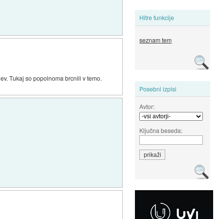
Hitre funkcije
seznam tem
bojev. Tukaj so popolnoma brcnili v temo.
Posebni izpisi
Avtor:
Ključna beseda: