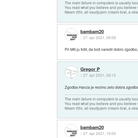
The main failure in computers is usually lo
You read what you believe and you believe w
Nisam čit'o, ali osudjujem (nisem bral, a ob
bambam20
::
27. apr 2021, 09:09
Pri MK-ju trdit, da boš naredil dobro zgodbo,
Gregor P
::
27. apr 2021, 09:15
Zgodba Hanza je recimo zelo dobra zgodba.
The main failure in computers is usually lo
You read what you believe and you believe w
Nisam čit'o, ali osudjujem (nisem bral, a ob
bambam20
::
27. apr 2021, 10:00