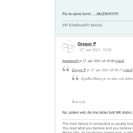
Pa ne samo turnir.......MUZIKA!!!!!!!!!
|HP EliteBook|R7 8840U|
Gregor P
::
27. apr 2021, 10:32
bambam20
je
27. apr 2021 ob 10:00
izjavil
:
Gregor P
je
27. apr 2021 ob 09:15
izjavil
Zgodba Hanza je recimo zelo dobra 
Sem si jo.
No, potem veš, da ima lahko tudi MK dobro z
The main failure in computers is usually lo
You read what you believe and you believe w
Nisam čit'o, ali osudjujem (nisem bral, a ob