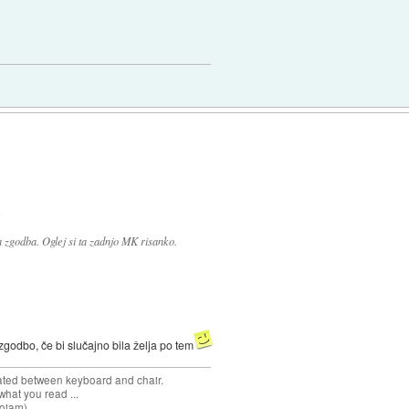
:
zgodba. Oglej si ta zadnjo MK risanko.
godbo, če bi slučajno bila želja po tem
cated between keyboard and chair.
hat you read ...
sojam).