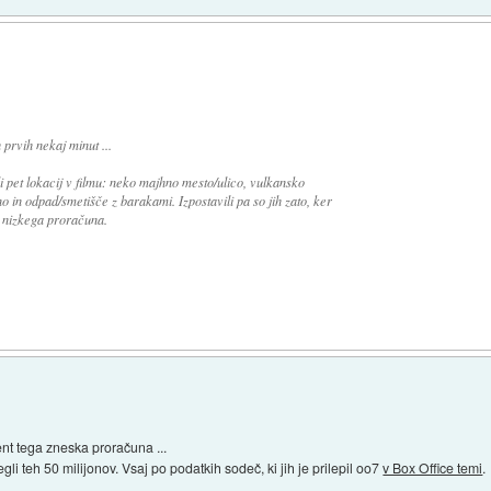
 prvih nekaj minut ...
i pet lokacij v filmu: neko majhno mesto/ulico, vulkansko
 in odpad/smetišče z barakami. Izpostavili pa so jih zato, ker
i nizkega proračuna.
ent tega zneska proračuna ...
li teh 50 milijonov. Vsaj po podatkih sodeč, ki jih je prilepil oo7
v Box Office temi
.