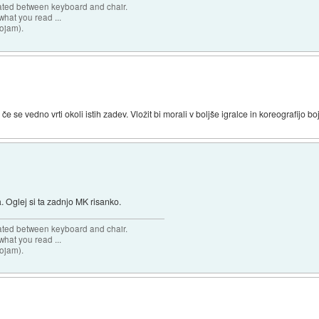
cated between keyboard and chair.
hat you read ...
sojam).
 če se vedno vrti okoli istih zadev. Vložit bi morali v boljše igralce in koreografijo 
 Oglej si ta zadnjo MK risanko.
cated between keyboard and chair.
hat you read ...
sojam).