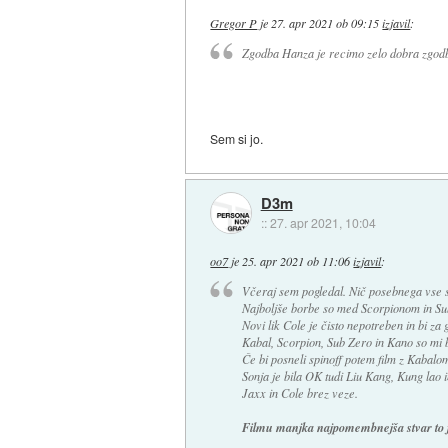
Gregor P
je
27. apr 2021 ob 09:15
izjavil
:
Zgodba Hanza je recimo zelo dobra zgodba
Sem si jo.
D3m
::
27. apr 2021, 10:04
oo7
je
25. apr 2021 ob 11:06
izjavil
:
Včeraj sem pogledal. Nič posebnega vse 
Najboljše borbe so med Scorpionom in Sub 
Novi lik Cole je čisto nepotreben in bi za
Kabal, Scorpion, Sub Zero in Kano so mi bili
Če bi posneli spinoff potem film z Kabalo
Sonja je bila OK tudi Liu Kang, Kung lao 
Jaxx in Cole brez veze.
Filmu manjka najpomembnejša stvar to je