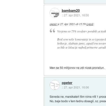
bambam20
::
27. apr 2021, 16:00
opeter
je
27. apr 2021 ob 15:59
izjavil
:
Verjetno so 75% sredstev porabili za tistih
Bral sem neke komentarje in so izpostavil
hribovje, skalnato jamo, zapuščeno tovarno
so bile te lokacije najbolj primerne zarad
Men se 50 milijonov ne zdi nizek proračun.
opeter
::
27. apr 2021, 16:06
Seveda ne, marsikateri film nima niti 1 proc
No, baje bodo v tem tednu dosegli, oz. preseg