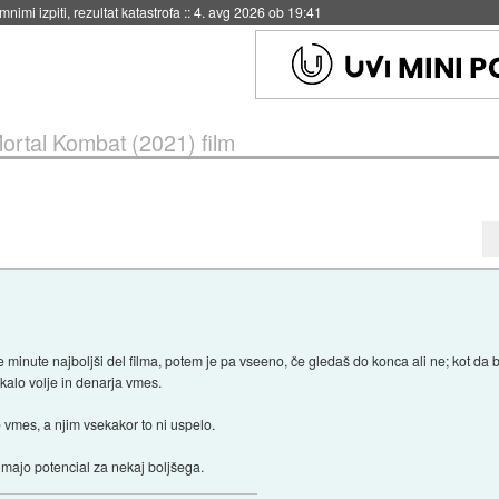
eto za večkratno uporabo
::
4. avg 2026 ob 19:41
ortal Kombat (2021) film
rve minute najboljši del filma, potem je pa vseeno, če gledaš do konca ali ne; kot da
jkalo volje in denarja vmes.
e vmes, a njim vsekakor to ni uspelo.
 imajo potencial za nekaj boljšega.