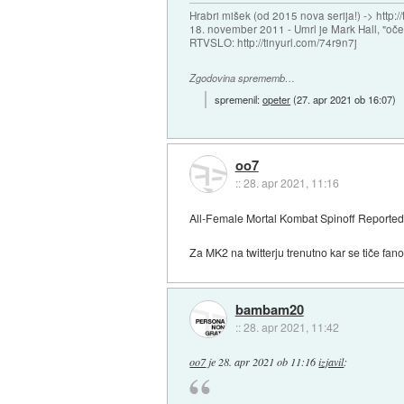
Hrabri mišek (od 2015 nova serija!) -> http:/
18. november 2011 - Umrl je Mark Hall, "oč
RTVSLO: http://tinyurl.com/74r9n7j
Zgodovina sprememb…
spremenil:
opeter
(
27. apr 2021 ob 16:07
)
oo7
::
28. apr 2021, 11:16
All-Female Mortal Kombat Spinoff Reported
Za MK2 na twitterju trenutno kar se tiče fa
bambam20
::
28. apr 2021, 11:42
oo7
je
28. apr 2021 ob 11:16
izjavil
: