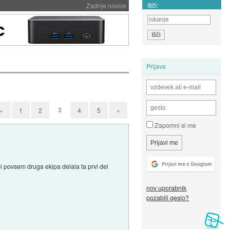
Išči:
Zadnje novice
Prijava
3
«
1
2
4
5
»
Zapomni si me
 bi povsem druga ekipa delala ta prvi del
nov uporabnik
pozabili geslo?