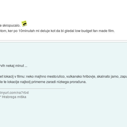
le skropucalo.
tom, ker po 10minutah mi deluje kot da bi gledal low budget fan made film.
vih nekaj minut ...
pet lokacij v filmu: neko majhno mesto/ulico, vulkansko hribovje, skalnato jamo, z
bile te lokacije najbolj primerne zaradi nizkega proračuna.
/tinyurl.com/na7r54l
e" Hrabrega miška