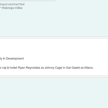
/tinyurl.com/na7r54l
e" Hrabrega miška
ly In Development
nov naj bi hoteli Ryan Reynoldsa za Johnny Cage in Gal Gadot za Kitano.