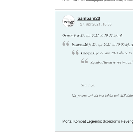
bambam20
::
27. apr 2021, 10:55
Gregor P
je
27. apr 2021 ob 10:32
izjavil
:
bambam20
je
27. apr 2021 ob 10:00
izjavi
Gregor P
je
27. apr 2021 ob 09:15
Zgodba Hanza je recimo zelo
Sem si jo.
No, potem veš, da ima lahko tudi MK dobro
Mortal Kombat Legends: Scorpion’s Revenge j