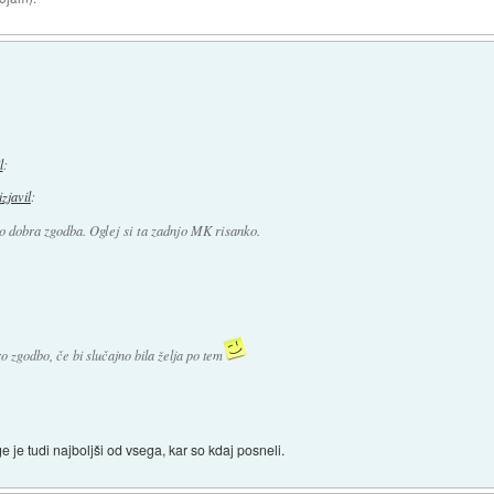
l
:
izjavil
:
 dobra zgodba. Oglej si ta zadnjo MK risanko.
 zgodbo, če bi slučajno bila želja po tem
e tudi najboljši od vsega, kar so kdaj posneli.