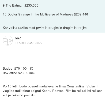
9 The Batman $235,555
10 Doctor Strange in the Multiverse of Madness $232,446
Kar velika razlika med prvim in drugim in drugim in tretjim.
oo7
::
17. sep 2022, 23:00
Budget $70-100 miO
Box office $230.9 mIO
Po 15 letih bodo posneli nadaljevanje filma Constantine. V glavni
vlogi bo tudi tokrat zaigral Keanu Reeves. Film bo režiral isti režiser
kot je režisiral prvi film.