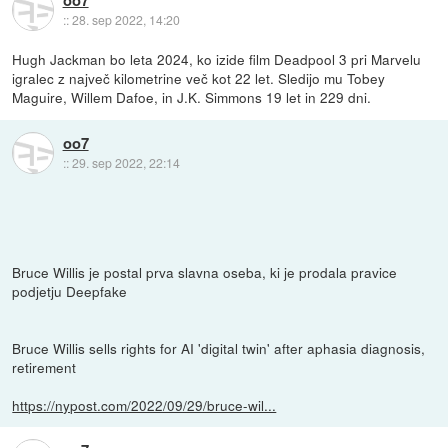
::
28. sep 2022, 14:20
Hugh Jackman bo leta 2024, ko izide film Deadpool 3 pri Marvelu
igralec z največ kilometrine več kot 22 let. Sledijo mu Tobey
Maguire, Willem Dafoe, in J.K. Simmons 19 let in 229 dni.
oo7
::
29. sep 2022, 22:14
Bruce Willis je postal prva slavna oseba, ki je prodala pravice
podjetju Deepfake
Bruce Willis sells rights for AI 'digital twin' after aphasia diagnosis,
retirement
https://nypost.com/2022/09/29/bruce-wil...