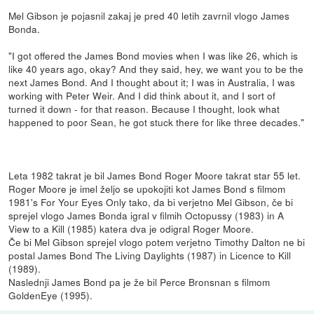
Mel Gibson je pojasnil zakaj je pred 40 letih zavrnil vlogo James
Bonda.
"I got offered the James Bond movies when I was like 26, which is
like 40 years ago, okay? And they said, hey, we want you to be the
next James Bond. And I thought about it; I was in Australia, I was
working with Peter Weir. And I did think about it, and I sort of
turned it down - for that reason. Because I thought, look what
happened to poor Sean, he got stuck there for like three decades."
Leta 1982 takrat je bil James Bond Roger Moore takrat star 55 let.
Roger Moore je imel željo se upokojiti kot James Bond s filmom
1981's For Your Eyes Only tako, da bi verjetno Mel Gibson, če bi
sprejel vlogo James Bonda igral v filmih Octopussy (1983) in A
View to a Kill (1985) katera dva je odigral Roger Moore.
Če bi Mel Gibson sprejel vlogo potem verjetno Timothy Dalton ne bi
postal James Bond The Living Daylights (1987) in Licence to Kill
(1989).
Naslednji James Bond pa je že bil Perce Bronsnan s filmom
GoldenEye (1995).