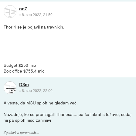
oo7
::
8. sep 2022, 21:59
Thor 4 se je pojavil na travnikih.
Budget $250 mio
Box office $755.4 mio
D3m
::
8. sep 2022, 22:00
A veste, da MCU sploh ne gledam več.
Nazadnje, ko so premagali Thanosa.....pa še takrat s težavo, sedaj
mi pa sploh niso zanimivi
Zgodovina sprememb…