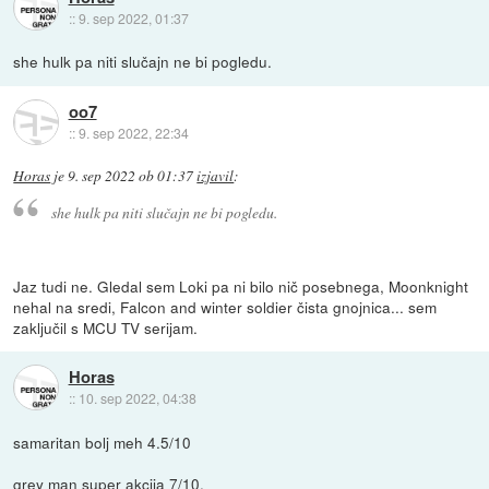
::
9. sep 2022, 01:37
she hulk pa niti slučajn ne bi pogledu.
oo7
::
9. sep 2022, 22:34
Horas
je
9. sep 2022 ob 01:37
izjavil
:
she hulk pa niti slučajn ne bi pogledu.
Jaz tudi ne. Gledal sem Loki pa ni bilo nič posebnega, Moonknight
nehal na sredi, Falcon and winter soldier čista gnojnica... sem
zaključil s MCU TV serijam.
Horas
::
10. sep 2022, 04:38
samaritan bolj meh 4.5/10
grey man super akcija 7/10.