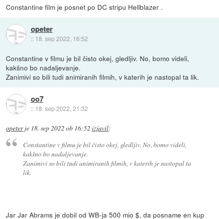
Constantine film je posnet po DC stripu Hellblazer .
opeter
::
18. sep 2022, 16:52
Constantine v filmu je bil čisto okej, gledljiv. No, bomo videli,
kakšno bo nadaljevanje.
Zanimivi so bili tudi animiranih filmih, v katerih je nastopal ta lik.
oo7
::
18. sep 2022, 21:32
opeter
je
18. sep 2022 ob 16:52
izjavil
:
Constantine v filmu je bil čisto okej, gledljiv. No, bomo videli,
kakšno bo nadaljevanje.
Zanimivi so bili tudi animiranih filmih, v katerih je nastopal ta
lik.
Jar Jar Abrams je dobil od WB-ja 500 mio $, da posname en kup