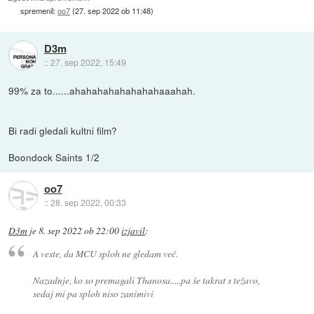
spremenil:
oo7
(
27. sep 2022 ob 11:48
)
D3m
::
27. sep 2022, 15:49
99% za to......ahahahahahahahahaaahah.
Bi radi gledali kultni film?
Boondock Saints 1/2
oo7
::
28. sep 2022, 00:33
D3m
je
8. sep 2022 ob 22:00
izjavil
:
A veste, da MCU sploh ne gledam več.
Nazadnje, ko so premagali Thanosa.....pa še takrat s težavo,
sedaj mi pa sploh niso zanimivi