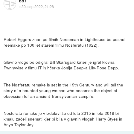
oo7
::
30. sep 2022, 21:28
Robert Eggers znan po filmih Norseman in Lighthouse bo posnel
reemake po 100 let starem filmu Nosferatu (1922).
Glavno vlogo bo odigral Bill Skarsgard kateri je igral klovna
Pwnnyvise v filmu IT in hčerka Jonija Deep-a Lily-Rose Depp.
The Nosferatu remake is set in the 19th Century and will tell the
story of a haunted young woman who becomes the object of
obsession for an ancient Transylvanian vampire.
Nosferatu remake je v izdelavi že od leta 2015 in leta 2019 bi
kmalu začeli snemati kjer bi bila v glavnih vlogah Harry Styes in
Anya Taylor-Joy.