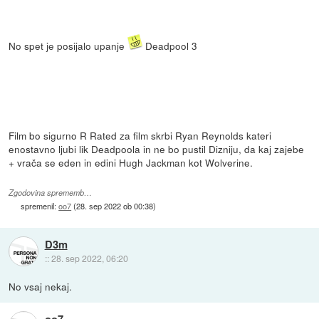
No spet je posijalo upanje
Deadpool 3
Film bo sigurno R Rated za film skrbi Ryan Reynolds kateri
enostavno ljubi lik Deadpoola in ne bo pustil Dizniju, da kaj zajebe
+ vrača se eden in edini Hugh Jackman kot Wolverine.
Zgodovina sprememb…
spremenil:
oo7
(
28. sep 2022 ob 00:38
)
D3m
::
28. sep 2022, 06:20
No vsaj nekaj.
oo7