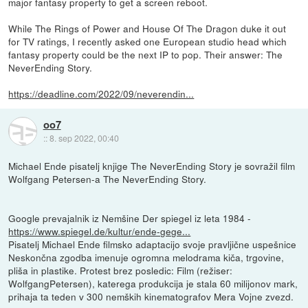
major fantasy property to get a screen reboot.
While The Rings of Power and House Of The Dragon duke it out
for TV ratings, I recently asked one European studio head which
fantasy property could be the next IP to pop. Their answer: The
NeverEnding Story.
https://deadline.com/2022/09/neverendin...
oo7
::
8. sep 2022, 00:40
Michael Ende pisatelj knjige The NeverEnding Story je sovražil film
Wolfgang Petersen-a The NeverEnding Story.
Google prevajalnik iz Nemšine Der spiegel iz leta 1984 -
https://www.spiegel.de/kultur/ende-gege...
Pisatelj Michael Ende filmsko adaptacijo svoje pravljične uspešnice
Neskončna zgodba imenuje ogromna melodrama kiča, trgovine,
pliša in plastike. Protest brez posledic: Film (režiser:
WolfgangPetersen), katerega produkcija je stala 60 milijonov mark,
prihaja ta teden v 300 nemških kinematografov Mera Vojne zvezd.