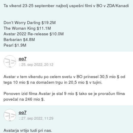
Ta vikend 23-25 september najbolj uspešni filmi v BO v ZDA/Kanadi
Don't Worry Darling $19.2M
The Woman King $11.1M
Avatar 2022 Re-release $10.0M
Barbarian $4.8M
Pearl $1.9M
oo7
::
25. sep 2022, 20:12
Avatar v tem vikendu po celem svetu v BO prinesel 30,5 mio $ od
tega 10 mio $ na domačem trgu in 20,5 mio $ v tujini.
Ponoven izid filma Avatar je stal 9 mio $ tako se je proračun filma
povečal na 246 mio $.
oo7
::
27. sep 2022, 11:29
Avatarja vrtijo tudi pri nas.