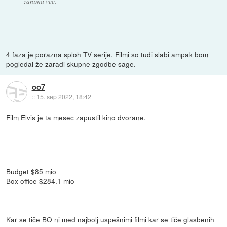
zanima več.
4 faza je porazna sploh TV serije. Filmi so tudi slabi ampak bom
pogledal že zaradi skupne zgodbe sage.
oo7
::
15. sep 2022, 18:42
Film Elvis je ta mesec zapustil kino dvorane.
Budget $85 mio
Box office $284.1 mio
Kar se tiče BO ni med najbolj uspešnimi filmi kar se tiče glasbenih