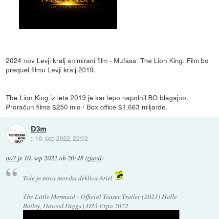
2024 nov Levji kralj animirani film - Mufasa: The Lion King. Film bo
prequel filmu Levji kralj 2019.
The Lion King iz leta 2019 je kar lepo napolnil BO blagajno.
Proračun filma $250 mio / Box office $1.663 miljarde.
D3m
::
10. sep 2022, 22:02
oo7
je
10. sep 2022 ob 20:48
izjavil
:
Tole je nova morska deklica Ariel
The Little Mermaid - Official Teaser Trailer (2023) Halle
Bailey, Daveed Diggs | D23 Expo 2022