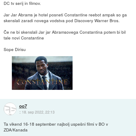
DC tv serij in filmov.
Jar Jar Abrams je hotel posneti Constantine reebot ampak so ga
skenslali zaradi novega vodstva pod Discovery Warner Bros.
Če ne bi skenslali Jar jar Abramsovega Constantina potem bi bil
tale novi Constantine
Sope Dirisu
oo7
::
18. sep 2022, 22:13
Ta vikend 16-18 september najbolj uspešni filmi v BO v
ZDA/Kanada