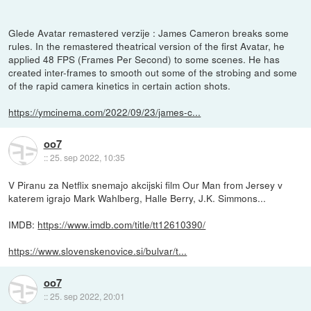
Glede Avatar remastered verzije : James Cameron breaks some
rules. In the remastered theatrical version of the first Avatar, he
applied 48 FPS (Frames Per Second) to some scenes. He has
created inter-frames to smooth out some of the strobing and some
of the rapid camera kinetics in certain action shots.
https://ymcinema.com/2022/09/23/james-c...
oo7
::
25. sep 2022, 10:35
V Piranu za Netflix snemajo akcijski film Our Man from Jersey v
katerem igrajo Mark Wahlberg, Halle Berry, J.K. Simmons...
IMDB:
https://www.imdb.com/title/tt12610390/
https://www.slovenskenovice.si/bulvar/t...
oo7
::
25. sep 2022, 20:01