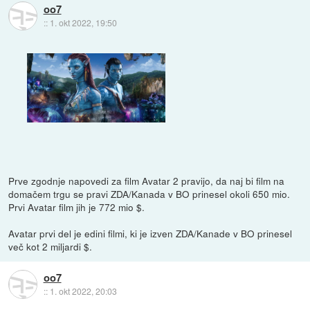
oo7
::
1. okt 2022, 19:50
Prve zgodnje napovedi za film Avatar 2 pravijo, da naj bi film na
domačem trgu se pravi ZDA/Kanada v BO prinesel okoli 650 mio.
Prvi Avatar film jih je 772 mio $.
Avatar prvi del je edini filmi, ki je izven ZDA/Kanade v BO prinesel
več kot 2 miljardi $.
oo7
::
1. okt 2022, 20:03