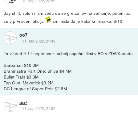
::
10. sep 2022, 22:58
day shift, sploh nism vedu da se gre za lov na vampirje, potem pa
že v prvi sceni akcija
sm mislu da je kaka kriminalka. 6/10
oo7
::
11. sep 2022, 21:49
Ta vikend 9-11 september najbolj uspešni filmi v BO v ZDA/Kanada
Barbarian $10.0M
Brahmastra Part One: Shiva $4.4M
Bullet Train $3.3M
Top Gun: Maverick $3.2M
DC League of Super-Pets $2.8M
oo7
::
11. sep 2022, 21:59