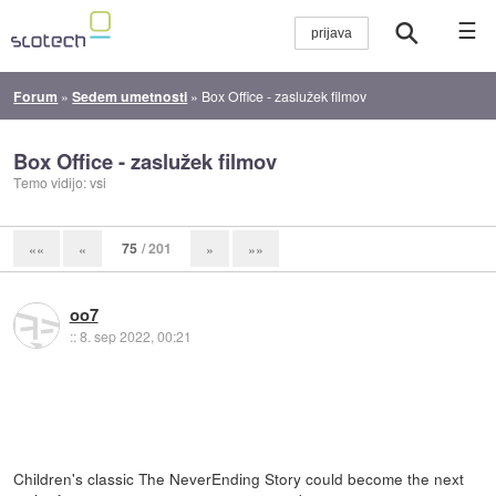
☰
Forum
»
Sedem umetnosti
»
Box Office - zaslužek filmov
Box Office - zaslužek filmov
Temo vidijo: vsi
75
/ 201
««
«
»
»»
oo7
::
8. sep 2022, 00:21
Children's classic The NeverEnding Story could become the next