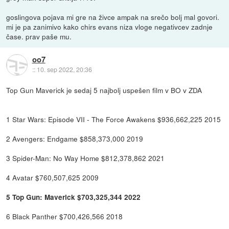
goslingova pojava mi gre na živce ampak na srečo bolj mal govori.
mi je pa zanimivo kako chirs evans niza vloge negativcev zadnje
čase. prav paše mu.
oo7
::
10. sep 2022, 20:36
Top Gun Maverick je sedaj 5 najbolj uspešen film v BO v ZDA
1 Star Wars: Episode VII - The Force Awakens $936,662,225 2015
2 Avengers: Endgame $858,373,000 2019
3 Spider-Man: No Way Home $812,378,862 2021
4 Avatar $760,507,625 2009
5 Top Gun: Maverick $703,325,344 2022
6 Black Panther $700,426,566 2018