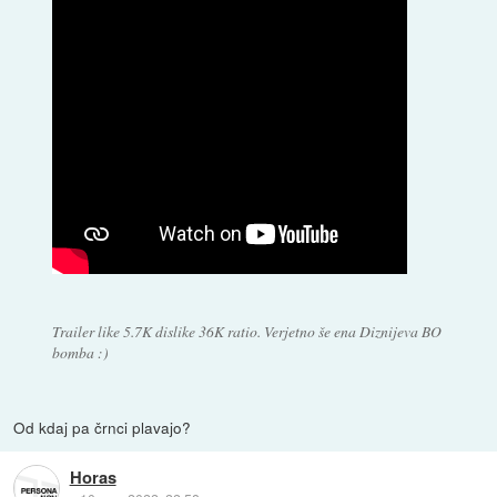
Trailer like 5.7K dislike 36K ratio. Verjetno še ena Diznijeva BO
bomba :)
Od kdaj pa črnci plavajo?
Horas