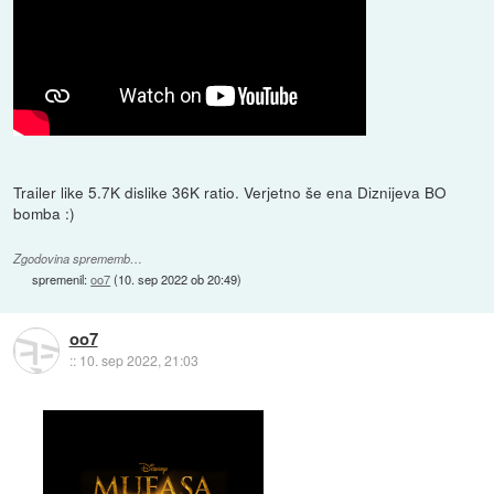
Trailer like 5.7K dislike 36K ratio. Verjetno še ena Diznijeva BO
bomba :)
Zgodovina sprememb…
spremenil:
oo7
(
10. sep 2022 ob 20:49
)
oo7
::
10. sep 2022, 21:03