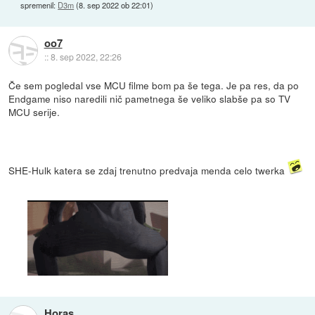
spremenil:
D3m
(
8. sep 2022 ob 22:01
)
oo7
::
8. sep 2022, 22:26
Če sem pogledal vse MCU filme bom pa še tega. Je pa res, da po
Endgame niso naredili nič pametnega še veliko slabše pa so TV
MCU serije.
SHE-Hulk katera se zdaj trenutno predvaja menda celo twerka
Horas