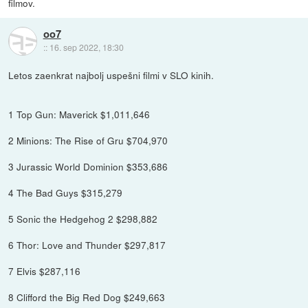
filmov.
oo7
::
16. sep 2022, 18:30
Letos zaenkrat najbolj uspešni filmi v SLO kinih.
1 Top Gun: Maverick $1,011,646
2 Minions: The Rise of Gru $704,970
3 Jurassic World Dominion $353,686
4 The Bad Guys $315,279
5 Sonic the Hedgehog 2 $298,882
6 Thor: Love and Thunder $297,817
7 Elvis $287,116
8 Clifford the Big Red Dog $249,663