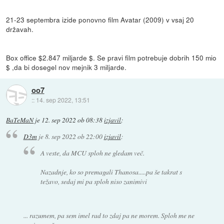
21-23 septembra izide ponovno film Avatar (2009) v vsaj 20
državah.
Box office $2.847 miljarde $. Se pravi film potrebuje dobrih 150 mio
$ ,da bi dosegel nov mejnik 3 miljarde.
oo7
::
14. sep 2022, 13:51
BaTeMaN
je
12. sep 2022 ob 08:38
izjavil
:
D3m
je
8. sep 2022 ob 22:00
izjavil
:
A veste, da MCU sploh ne gledam več.
Nazadnje, ko so premagali Thanosa.....pa še takrat s
težavo, sedaj mi pa sploh niso zanimivi
... razumem, pa sem imel rad to zdaj pa ne morem. Sploh me ne