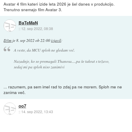
Avatar 4 film kateri izide leta 2026 je šel danes v produkcijo.
Trenutno snemajo film Avatar 3.
BaTeMaN
::
12. sep 2022, 08:38
D3m
je
8. sep 2022 ob 22:00
izjavil
:
A veste, da MCU sploh ne gledam več.
Nazadnje, ko so premagali Thanosa.....pa še takrat s težavo,
sedaj mi pa sploh niso zanimivi
... razumem, pa sem imel rad to zdaj pa ne morem. Sploh me ne
zanima več.
oo7
::
14. sep 2022, 13:43