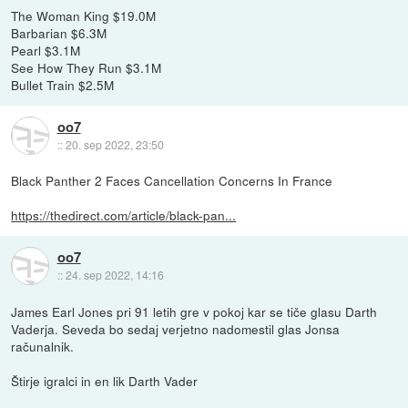
The Woman King $19.0M
Barbarian $6.3M
Pearl $3.1M
See How They Run $3.1M
Bullet Train $2.5M
oo7
::
20. sep 2022, 23:50
Black Panther 2 Faces Cancellation Concerns In France
https://thedirect.com/article/black-pan...
oo7
::
24. sep 2022, 14:16
James Earl Jones pri 91 letih gre v pokoj kar se tiče glasu Darth
Vaderja. Seveda bo sedaj verjetno nadomestil glas Jonsa
računalnik.
Štirje igralci in en lik Darth Vader