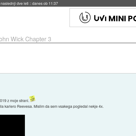
hitela Japonsko
::
danes ob 11:37
ohn Wick Chapter 3
019 z moje strani.
oživila kariero Reevesa. Mislim da sem vsakega pogledal nekje 4x.