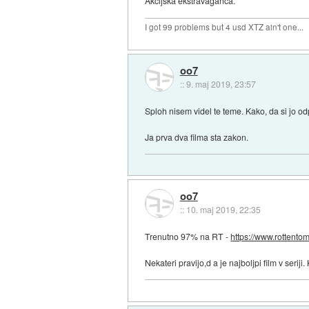
Akcijska ekstravaganca.
I got 99 problems but 4 usd XTZ ain't one...
oo7
::
9. maj 2019, 23:57
Sploh nisem videl te teme. Kako, da si jo odp
Ja prva dva filma sta zakon.
oo7
::
10. maj 2019, 22:35
Trenutno 97% na RT -
https://www.rottento
Nekateri pravijo,d a je najboljpi film v serij