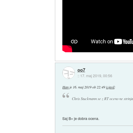
oo7
::
17. maj 2019, 00:56
Han
je
16. maj 2019 ob 22:49
izjavil
:
Chris Stuckmann se z RT oceno ne strinj
Saj B+ je dobra ocena.