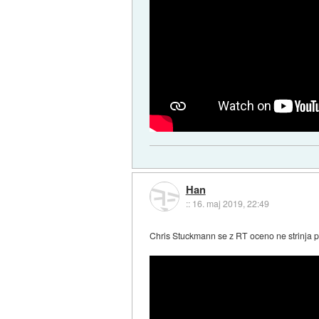
Han
::
16. maj 2019, 22:49
Chris Stuckmann se z RT oceno ne strinja