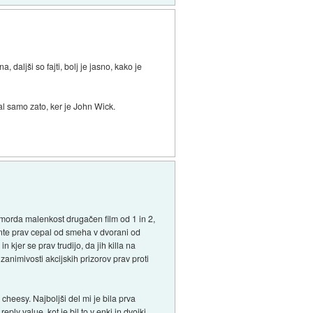
 daljši so fajti, bolj je jasno, kako je
al samo zato, ker je John Wick.
a morda malenkost drugačen film od 1 in 2,
mente prav cepal od smeha v dvorani od
n kjer se prav trudijo, da jih killa na
 zanimivosti akcijskih prizorov prav proti
cheesy. Najboljši del mi je bila prva
reply value, kot je bil to v enki in dvojki,