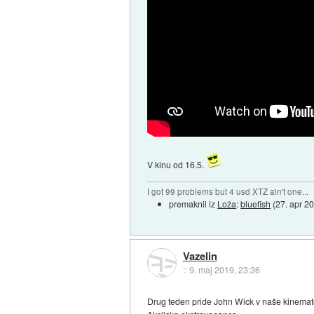
V kinu od 16.5.
I got 99 problems but 4 usd XTZ ain't one...
premaknil iz
Loža
:
bluefish
(
27. apr 2
Vazelin
::
9. maj 2019, 23:36
Drug teden pride John Wick v naše kinemat