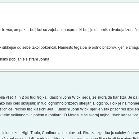
 in vse, ampak ... bolj kot so zajebani nasprotniki bolj je dinamika dvoboja izenačena,
ck šibkejše od sebe takoj pokončal. Namesto tega pa je polno prizorov, kjer je zmag
nsko pobijanje s strani Johna.
la všeč 1 in 2 bo tudi trojka. Klasični John Wick, sedaj že skorajda franšiza. Je p
 lahko imo celo skrajšali) in tudi ogromno prizorov streljanja logično. Folk je na mo
čnice (recimo tisti klasični Jea). Klasični John Wick, kjer je vsak prizor res izpiljen i
s tistim velikanom in potem v kobilarni :D Morda je še skoraj najbolj švoh kar se tiče
isterij okoli High Table, Continental hotelov ipd. Skratka, zgodba je catchy, čeprav 
o še enkrat ogledati - verjetno v kinu, da si ustvarim oceno filma in ali je v njem tisti 