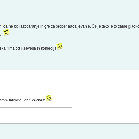
 da ne bo razočaranje in gre za proper nadaljevanje. Če je tako je to zame gladko en
o.
cijska filma od Reevesa in komedija
excommunicado John Wickem