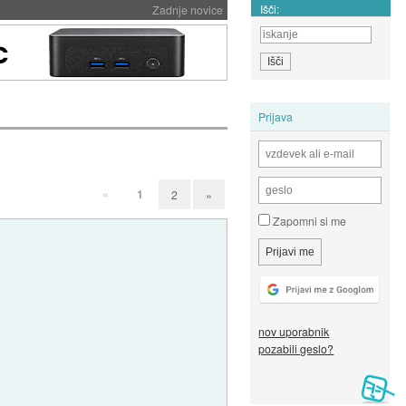
Išči:
Zadnje novice
Prijava
«
1
2
»
Zapomni si me
nov uporabnik
pozabili geslo?