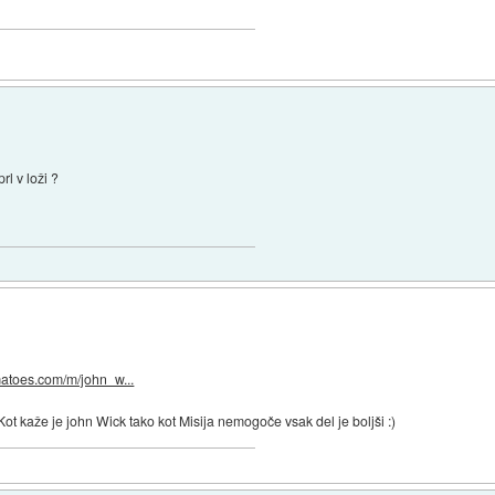
rl v loži ?
matoes.com/m/john_w...
i. Kot kaže je john Wick tako kot Misija nemogoče vsak del je boljši :)