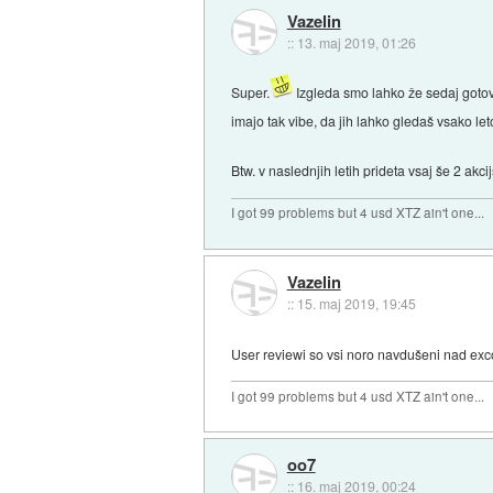
Vazelin
::
13. maj 2019, 01:26
Super.
Izgleda smo lahko že sedaj gotovi,
imajo tak vibe, da jih lahko gledaš vsako let
Btw. v naslednjih letih prideta vsaj še 2 ak
I got 99 problems but 4 usd XTZ ain't one...
Vazelin
::
15. maj 2019, 19:45
User reviewi so vsi noro navdušeni nad 
I got 99 problems but 4 usd XTZ ain't one...
oo7
::
16. maj 2019, 00:24