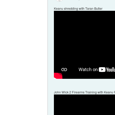
Keanu shredding with Taran Butler
John Wick 2 Firearms Training with Keanu R