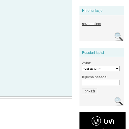
Hitre funkcije
seznam tem
Posebni izpisi
Avtor:
Ključna beseda: