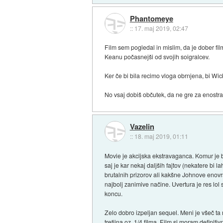
Phantomeye
::
17. maj 2019, 02:47
Film sem pogledal in mislim, da je dober film
Keanu počasnejši od svojih soigralcev.
Ker če bi bila recimo vloga obrnjena, bi Wi
No vsaj dobiš občutek, da ne gre za enostra
Vazelin
::
18. maj 2019, 01:11
Movie je akcijska ekstravaganca. Komur je bi
saj je kar nekaj daljših fajtov (nekatere bi
brutalnih prizorov ali kakšne Johnove enovrsti
najbolj zanimive načine. Uvertura je res lol 
koncu.
Zelo dobro izpeljan sequel. Meni je všeč ta m
tretjina oz. 1/4 filma. Film si moram definitivn