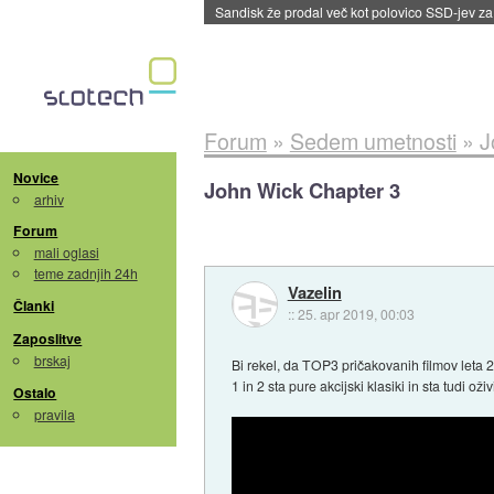
Tajvan in Južna Koreja po izvozu prvikrat pre
Forum
»
Sedem umetnosti
»
J
Novice
John Wick Chapter 3
arhiv
Forum
mali oglasi
teme zadnjih 24h
Vazelin
Članki
::
25. apr 2019, 00:03
Zaposlitve
brskaj
Bi rekel, da TOP3 pričakovanih filmov leta 2
1 in 2 sta pure akcijski klasiki in sta tudi 
Ostalo
pravila