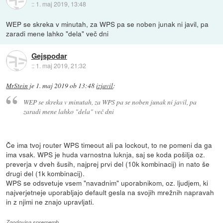
::
1. maj 2019, 13:48
WEP se skreka v minutah, za WPS pa se noben junak ni javil, pa
zaradi mene lahko "dela" več dni
Gejspodar
::
1. maj 2019, 21:32
MrStein
je
1. maj 2019 ob 13:48
izjavil
:
WEP se skreka v minutah, za WPS pa se noben junak ni javil, pa
zaradi mene lahko "dela" več dni
Če ima tvoj router WPS timeout ali pa lockout, to ne pomeni da ga
ima vsak. WPS je huda varnostna luknja, saj se koda pošilja oz.
preverja v dveh šusih, najprej prvi del (10k kombinacij) in nato še
drugi del (1k kombinacij).
WPS se odsvetuje vsem "navadnim" uporabnikom, oz. ljudjem, ki
najverjetneje uporabljajo default gesla na svojih mrežnih napravah
in z njimi ne znajo upravljati.
Zgodovina sprememb…