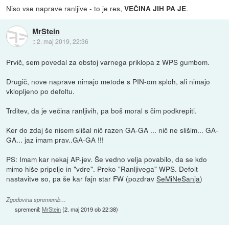
Niso vse naprave ranljive - to je res,
.
VEČINA JIH PA JE
MrStein
::
2. maj 2019, 22:36
Prvič, sem povedal za obstoj varnega priklopa z WPS gumbom.
Drugič, nove naprave nimajo metode s PIN-om sploh, ali nimajo
vklopljeno po defoltu.
Trditev, da je večina ranljivih, pa boš moral s čim podkrepiti.
Ker do zdaj še nisem slišal nič razen GA-GA ... nič ne slišim... GA-
GA... jaz imam prav..GA-GA !!!
PS: Imam kar nekaj AP-jev. Še vedno velja povabilo, da se kdo
mimo hiše pripelje in "vdre". Preko "Ranljivega" WPS. Defolt
nastavitve so, pa še kar fajn star FW (pozdrav
SeMiNeSanja
)
Zgodovina sprememb…
spremenil:
MrStein
(
2. maj 2019 ob 22:38
)