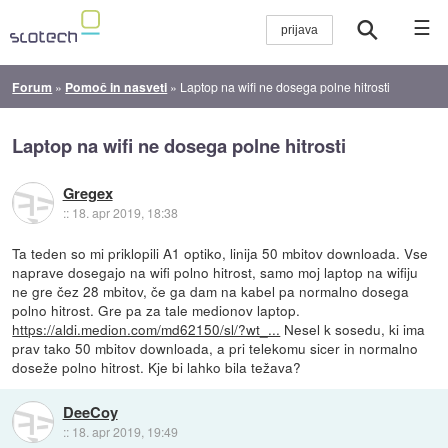
☰
Forum
»
Pomoč in nasveti
»
Laptop na wifi ne dosega polne hitrosti
Laptop na wifi ne dosega polne hitrosti
Gregex
::
18. apr 2019, 18:38
Ta teden so mi priklopili A1 optiko, linija 50 mbitov downloada. Vse
naprave dosegajo na wifi polno hitrost, samo moj laptop na wifiju
ne gre čez 28 mbitov, če ga dam na kabel pa normalno dosega
polno hitrost. Gre pa za tale medionov laptop.
https://aldi.medion.com/md62150/sl/?wt_...
Nesel k sosedu, ki ima
prav tako 50 mbitov downloada, a pri telekomu sicer in normalno
doseže polno hitrost. Kje bi lahko bila težava?
DeeCoy
::
18. apr 2019, 19:49