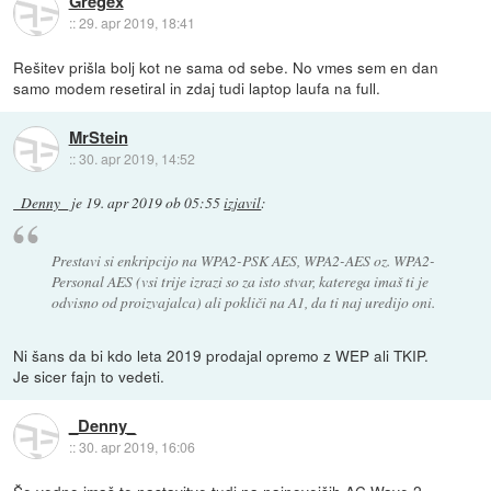
Gregex
::
29. apr 2019, 18:41
Rešitev prišla bolj kot ne sama od sebe. No vmes sem en dan
samo modem resetiral in zdaj tudi laptop laufa na full.
MrStein
::
30. apr 2019, 14:52
_Denny_
je
19. apr 2019 ob 05:55
izjavil
:
Prestavi si enkripcijo na WPA2-PSK AES, WPA2-AES oz. WPA2-
Personal AES (vsi trije izrazi so za isto stvar, katerega imaš ti je
odvisno od proizvajalca) ali pokliči na A1, da ti naj uredijo oni.
Ni šans da bi kdo leta 2019 prodajal opremo z WEP ali TKIP.
Je sicer fajn to vedeti.
_Denny_
::
30. apr 2019, 16:06
Še vedno imaš te nastavitve tudi na najnovejših AC Wave 2