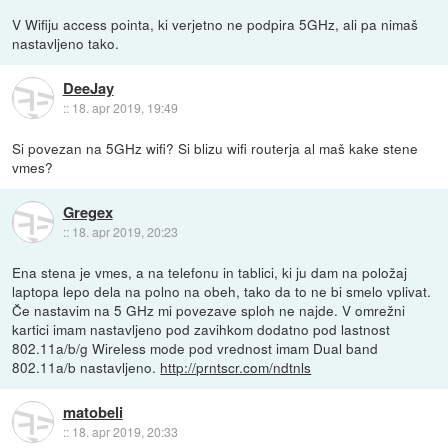
V Wifiju access pointa, ki verjetno ne podpira 5GHz, ali pa nimaš
nastavljeno tako.
DeeJay
::
18. apr 2019, 19:49
Si povezan na 5GHz wifi? Si blizu wifi routerja al maš kake stene
vmes?
Gregex
::
18. apr 2019, 20:23
Ena stena je vmes, a na telefonu in tablici, ki ju dam na položaj
laptopa lepo dela na polno na obeh, tako da to ne bi smelo vplivat.
Če nastavim na 5 GHz mi povezave sploh ne najde. V omrežni
kartici imam nastavljeno pod zavihkom dodatno pod lastnost
802.11a/b/g Wireless mode pod vrednost imam Dual band
802.11a/b nastavljeno.
http://prntscr.com/ndtnls
matobeli
::
18. apr 2019, 20:33