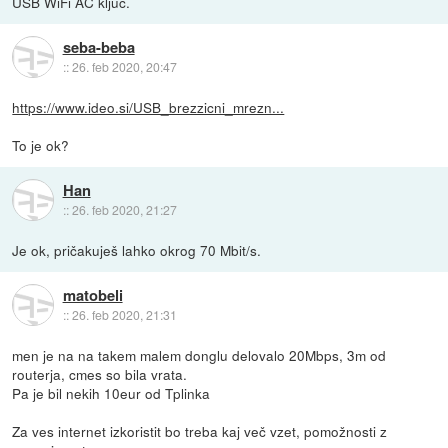
USB WiFi AC ključ.
seba-beba
::
26. feb 2020, 20:47
https://www.ideo.si/USB_brezzicni_mrezn...
To je ok?
Han
::
26. feb 2020, 21:27
Je ok, pričakuješ lahko okrog 70 Mbit/s.
matobeli
::
26. feb 2020, 21:31
men je na na takem malem donglu delovalo 20Mbps, 3m od
routerja, cmes so bila vrata.
Pa je bil nekih 10eur od Tplinka
Za ves internet izkoristit bo treba kaj več vzet, pomožnosti z