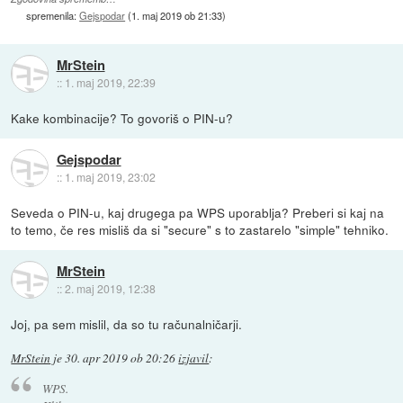
spremenila:
Gejspodar
(
1. maj 2019 ob 21:33
)
MrStein
::
1. maj 2019, 22:39
Kake kombinacije? To govoriš o PIN-u?
Gejspodar
::
1. maj 2019, 23:02
Seveda o PIN-u, kaj drugega pa WPS uporablja? Preberi si kaj na
to temo, če res misliš da si "secure" s to zastarelo "simple" tehniko.
MrStein
::
2. maj 2019, 12:38
Joj, pa sem mislil, da so tu računalničarji.
MrStein
je
30. apr 2019 ob 20:26
izjavil
:
WPS.