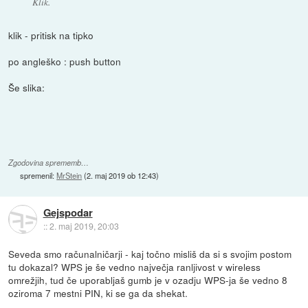
Klik.
klik - pritisk na tipko
po angleško : push button
Še slika:
Zgodovina sprememb…
spremenil:
MrStein
(
2. maj 2019 ob 12:43
)
Gejspodar
::
2. maj 2019, 20:03
Seveda smo računalničarji - kaj točno misliš da si s svojim postom
tu dokazal? WPS je še vedno največja ranljivost v wireless
omrežjih, tud če uporabljaš gumb je v ozadju WPS-ja še vedno 8
oziroma 7 mestni PIN, ki se ga da shekat.