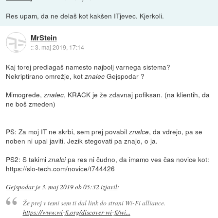
Res upam, da ne delaš kot kakšen ITjevec. Kjerkoli.
MrStein
::
3. maj 2019, 17:14
Kaj torej predlagaš namesto najbolj varnega sistema?
Nekriptirano omrežje, kot
Gejspodar ?
znalec
Mimogrede,
, KRACK je že zdavnaj pofiksan. (na klientih, da
znalec
ne boš zmeden)
PS: Za moj IT ne skrbi, sem prej povabil
, da vdrejo, pa se
znalce
noben ni upal javiti. Jezik stegovati pa znajo, o ja.
PS2: S takimi
pa res ni čudno, da imamo ves čas novice kot:
znalci
https://slo-tech.com/novice/t744426
Gejspodar
je
3. maj 2019 ob 05:32
izjavil
:
Že prej v temi sem ti dal link do strani Wi-Fi alliance.
https://www.wi-fi.org/discover-wi-fi/wi...