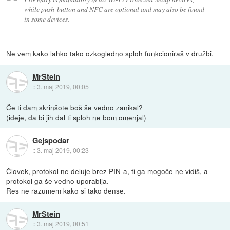
while push-button and NFC are optional and may also be found
in some devices.
Ne vem kako lahko tako ozkogledno sploh funkcioniraš v družbi.
MrStein
::
3. maj 2019, 00:05
Če ti dam skrinšote boš še vedno zanikal?
(ideje, da bi jih dal ti sploh ne bom omenjal)
Gejspodar
::
3. maj 2019, 00:23
Človek, protokol ne deluje brez PIN-a, ti ga mogoče ne vidiš, a
protokol ga še vedno uporablja.
Res ne razumem kako si tako dense.
MrStein
::
3. maj 2019, 00:51