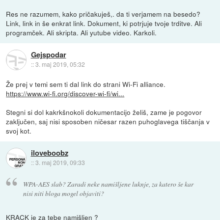
Res ne razumem, kako pričakuješ,. da ti verjamem na besedo?
Link, link in še enkrat link. Dokument, ki potrjuje tvoje trditve. Ali
programček. Ali skripta. Ali yutube video. Karkoli.
Gejspodar
::
3. maj 2019, 05:32
Že prej v temi sem ti dal link do strani Wi-Fi alliance.
https://www.wi-fi.org/discover-wi-fi/wi...
Stegni si dol kakrkšnokoli dokumentacijo želiš, zame je pogovor
zaključen, saj nisi sposoben ničesar razen puhoglavega tiščanja v
svoj kot.
iloveboobz
::
3. maj 2019, 09:33
WPA-AES slab? Zaradi neke namišljene luknje, za katero še kar
nisi niti bloga mogel objaviti?
KRACK
je za tebe namišljen ?