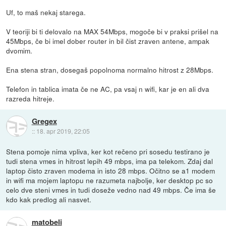
Uf, to maš nekaj starega.
V teoriji bi ti delovalo na MAX 54Mbps, mogoče bi v praksi prišel na
45Mbps, če bi imel dober router in bil čist zraven antene, ampak
dvomim.
Ena stena stran, dosegaš popolnoma normalno hitrost z 28Mbps.
Telefon in tablica imata če ne AC, pa vsaj n wifi, kar je en ali dva
razreda hitreje.
Gregex
::
18. apr 2019, 22:05
Stena pomoje nima vpliva, ker kot rečeno pri sosedu testirano je
tudi stena vmes in hitrost lepih 49 mbps, ima pa telekom. Zdaj dal
laptop čisto zraven modema in isto 28 mbps. Očitno se a1 modem
in wifi ma mojem laptopu ne razumeta najbolje, ker desktop pc so
celo dve steni vmes in tudi doseže vedno nad 49 mbps. Če ima še
kdo kak predlog ali nasvet.
matobeli