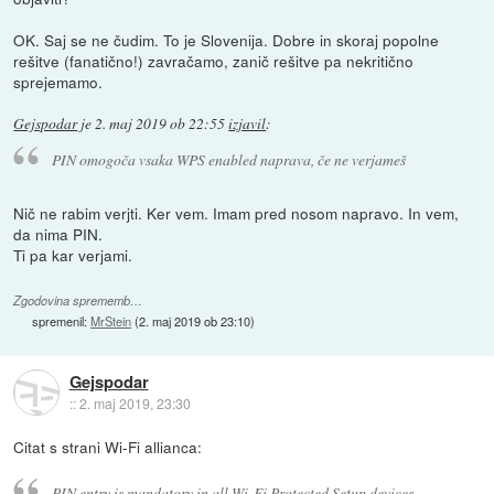
OK. Saj se ne čudim. To je Slovenija. Dobre in skoraj popolne
rešitve (fanatično!) zavračamo, zanič rešitve pa nekritično
sprejemamo.
Gejspodar
je
2. maj 2019 ob 22:55
izjavil
:
PIN omogoča vsaka WPS enabled naprava, če ne verjameš
Nič ne rabim verjti. Ker vem. Imam pred nosom napravo. In vem,
da nima PIN.
Ti pa kar verjami.
Zgodovina sprememb…
spremenil:
MrStein
(
2. maj 2019 ob 23:10
)
Gejspodar
::
2. maj 2019, 23:30
Citat s strani Wi-Fi allianca:
PIN entry is mandatory in all Wi-Fi Protected Setup devices,