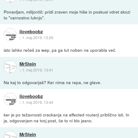
Ponavljam, milijontič: pridi zraven moje hiše in poskusi vdret skozi
to "varnostno luknjo".
iloveboobz
::
1. maj 2019, 13:26
isto lahko rečeš za wep, pa ga tut noben ne uporabla več.
MrStein
::
1. maj 2019, 13:41
Na kaj to odgovarjaš? Ker nima ne repa, ne glave.
iloveboobz
::
1. maj 2019, 13:44
ker je po težavnosti crackanja na affected routerji približno isti. In
ja, odgovarjam na tvoj post, če to ni blo jasno.
MrStein