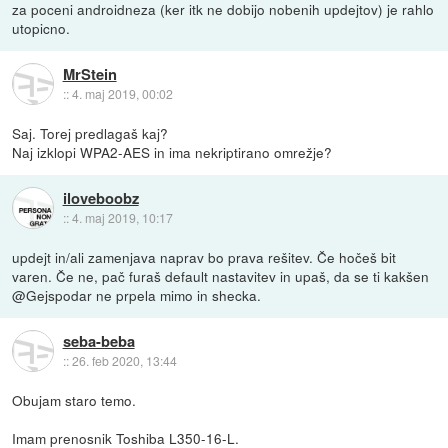
za poceni androidneza (ker itk ne dobijo nobenih updejtov) je rahlo
utopicno.
MrStein
::
4. maj 2019, 00:02
Saj. Torej predlagaš kaj?
Naj izklopi WPA2-AES in ima nekriptirano omrežje?
iloveboobz
::
4. maj 2019, 10:17
updejt in/ali zamenjava naprav bo prava rešitev. Če hočeš bit
varen. Če ne, pač furaš default nastavitev in upaš, da se ti kakšen
@Gejspodar ne prpela mimo in shecka.
seba-beba
::
26. feb 2020, 13:44
Obujam staro temo.
Imam prenosnik Toshiba L350-16-L.