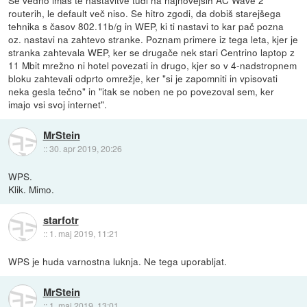
routerih, le default več niso. Se hitro zgodi, da dobiš starejšega
tehnika s časov 802.11b/g in WEP, ki ti nastavi to kar pač pozna
oz. nastavi na zahtevo stranke. Poznam primere iz tega leta, kjer je
stranka zahtevala WEP, ker se drugače nek stari Centrino laptop z
11 Mbit mrežno ni hotel povezati in drugo, kjer so v 4-nadstropnem
bloku zahtevali odprto omrežje, ker "si je zapomniti in vpisovati
neka gesla tečno" in "itak se noben ne po povezoval sem, ker
imajo vsi svoj internet".
MrStein
::
30. apr 2019, 20:26
WPS.
Klik. Mimo.
starfotr
::
1. maj 2019, 11:21
WPS je huda varnostna luknja. Ne tega uporabljat.
MrStein
::
1. maj 2019, 13:01