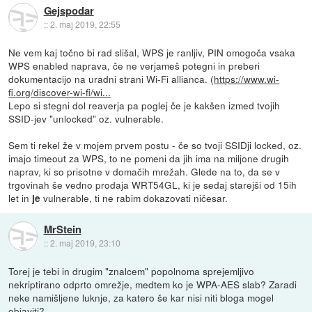
Gejspodar
::
2. maj 2019, 22:55
Ne vem kaj točno bi rad slišal, WPS je ranljiv, PIN omogoča vsaka
WPS enabled naprava, če ne verjameš potegni in preberi
dokumentacijo na uradni strani Wi-Fi allianca. (
https://www.wi-
fi.org/discover-wi-fi/wi...
Lepo si stegni dol reaverja pa poglej če je kakšen izmed tvojih
SSID-jev "unlocked" oz. vulnerable.
Sem ti rekel že v mojem prvem postu - če so tvoji SSIDji locked, oz.
imajo timeout za WPS, to ne pomeni da jih ima na miljone drugih
naprav, ki so prisotne v domačih mrežah. Glede na to, da se v
trgovinah še vedno prodaja WRT54GL, ki je sedaj starejši od 15ih
let in
vulnerable, ti ne rabim dokazovati ničesar.
je
MrStein
::
2. maj 2019, 23:10
Torej je tebi in drugim "znalcem" popolnoma sprejemljivo
nekriptirano odprto omrežje, medtem ko je WPA-AES slab? Zaradi
neke namišljene luknje, za katero še kar nisi niti bloga mogel
objaviti?