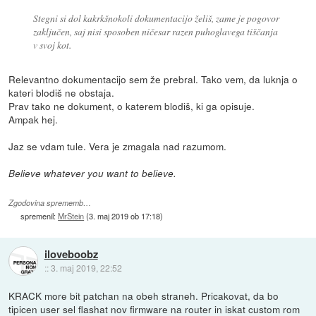
Stegni si dol kakrkšnokoli dokumentacijo želiš, zame je pogovor
zaključen, saj nisi sposoben ničesar razen puhoglavega tiščanja
v svoj kot.
Relevantno dokumentacijo sem že prebral. Tako vem, da luknja o
kateri blodiš ne obstaja.
Prav tako ne dokument, o katerem blodiš, ki ga opisuje.
Ampak hej.
Jaz se vdam tule. Vera je zmagala nad razumom.
Believe whatever you want to believe.
Zgodovina sprememb…
spremenil:
MrStein
(
3. maj 2019 ob 17:18
)
iloveboobz
::
3. maj 2019, 22:52
KRACK more bit patchan na obeh straneh. Pricakovat, da bo
tipicen user sel flashat nov firmware na router in iskat custom rom