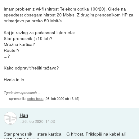
Imam problem z wi-fi (hitrost Telekom optika 100/20). Glede na
speedtest dosegam hitrost 20 Mbit/s. Z drugim prenosnikom HP za
primerjavo pa preko 50 Mbit/s.
Kaj je razlog za počasnost interneta:
Star prenosnik (+10 let)?
Mrežna kartica?
Router?
...?
Kako odpraviti/rešiti težavo?
Hvala in lp
Zgodovina sprememb…
spremenilo:
seba-beba
(
26. feb 2020 ob 13:45
)
Han
::
26. feb 2020, 14:03
Star prenosnik = stara kartica = G hitrost. Priklopiš na kabel ali