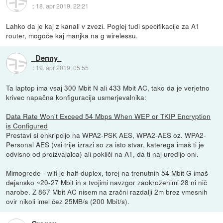
::
18. apr 2019, 22:21
Lahko da je kaj z kanali v zvezi. Poglej tudi specifikacije za A1
router, mogoče kaj manjka na g wirelessu.
_Denny_
::
19. apr 2019, 05:55
Ta laptop ima vsaj 300 Mbit N ali 433 Mbit AC, tako da je verjetno
krivec napačna konfiguracija usmerjevalnika:
Data Rate Won't Exceed 54 Mbps When WEP or TKIP Encryption
is Configured
Prestavi si enkripcijo na WPA2-PSK AES, WPA2-AES oz. WPA2-
Personal AES (vsi trije izrazi so za isto stvar, katerega imaš ti je
odvisno od proizvajalca) ali pokliči na A1, da ti naj uredijo oni.
Mimogrede - wifi je half-duplex, torej na trenutnih 54 Mbit G imaš
dejansko ~20-27 Mbit in s tvojimi navzgor zaokroženimi 28 ni nič
narobe. Z 867 Mbit AC nisem na zračni razdalji 2m brez vmesnih
ovir nikoli imel čez 25MB/s (200 Mbit/s).