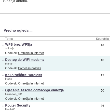
zunanjo anteno.
Vredno ogleda ...
Tema
Sporočila
»
WPS brez WPSja
18
antonija
Oddelek:
Omrežja in internet
»
Dostop do WIFI modema
10
marjan_h
Oddelek:
Pomoč in nasveti
»
Kako zaščititi wireless
12
Ikspe
Oddelek:
Omrežja in internet
»
Ojačanje zaščite domačega omrežja
50
Unknown_001
Oddelek:
Omrežja in internet
»
Router Security
36
Route66