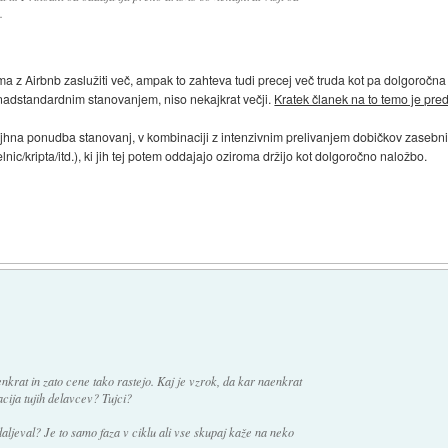
.
 z Airbnb zaslužiti več, ampak to zahteva tudi precej več truda kot pa dolgoročna
z nadstandardnim stanovanjem, niso nekajkrat večji.
Kratek članek na to temo je pre
jhna ponudba stanovanj, v kombinaciji z intenzivnim prelivanjem dobičkov zasebn
lnic/kripta/itd.), ki jih tej potem oddajajo oziroma držijo kot dolgoročno naložbo.
nkrat in zato cene tako rastejo. Kaj je vzrok, da kar naenkrat
ija tujih delavcev? Tujci?
daljeval? Je to samo faza v ciklu ali vse skupaj kaže na neko