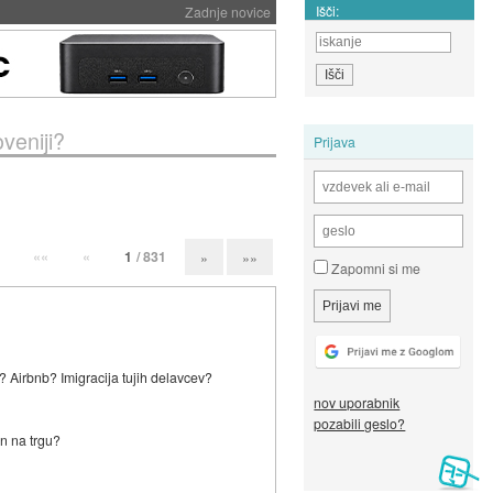
Išči:
Zadnje novice
oveniji?
Prijava
««
«
1
/ 831
»
»»
Zapomni si me
? Airbnb? Imigracija tujih delavcev?
nov uporabnik
pozabili geslo?
en na trgu?