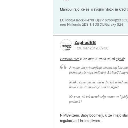
Manipulirajo, če že, s svojimi vložki in kredi
LC1000|Asrock-H470PG|i7-10700K|2x16G
new Nintendo 2DS & 3DS XL|Galaxy S24+
ZaphodBB
::
29. mar 2019, 09:30
PreviousUser
je
29. mar 2019 ob 06:16
izjavil
:
Pravijo, da primanjkuje stanovanj kar nae
primanjkuje nepremičnin? Airbnb? Imigrac
Koliko časa mislite, da se bo tak trend na
novo višje ravnovesje cen na trgu?
Ne vem, ali tak trend velja samo za Ljublja
podatek?
NIMBY-izem. Baby boomerji, ki že imajo stan
regulacijami in omejitvami.