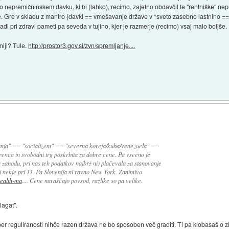
 o nepremičninskem davku, ki bi (lahko), recimo, zajetno obdavčil te "rentniške" 
nje. Gre v skladu z mantro {davki == vmešavanje države v *sveto zasebno lastnino == 
Mladi pri zdravi pameti pa seveda v tujino, kjer je razmerje (recimo) vsaj malo boljše.
niji? Tule.
http://prostor3.gov.si/zvn/spremljanje....
ganja" == "socializem" == "severna koreja/kuba/venezuela" ==
renca in svobodni trg poskrbita za dobre cene. Pa vseeno je
na zahodu, pri nas teh podatkov najbrž ni) plačevala za stanovanje
ji nekje pri 11. Pa Slovenija ni ravno New York. Zanimivo
wealth-ma
.... Cene naraščajo povsod, razlike so pa velike.
lagat".
per reguliranosti nihče razen država ne bo sposoben več graditi. Ti pa klobasaš o 