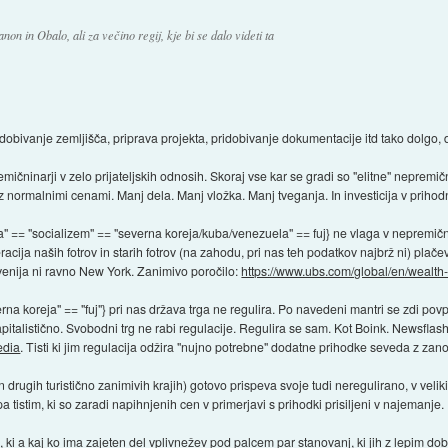
non in Obalo, ali za večino regij, kje bi se dalo videti ta
dobivanje zemljišča, priprava projekta, pridobivanje dokumentacije itd tako dolgo,
ičninarji v zelo prijateljskih odnosih. Skoraj vse kar se gradi so "elitne" neprem
z normalnimi cenami. Manj dela. Manj vložka. Manj tveganja. In investicija v prihod
a" == "socializem" == "severna koreja/kuba/venezuela" == fuj} ne vlaga v nepremič
cija naših fotrov in starih fotrov (na zahodu, pri nas teh podatkov najbrž ni) plače
ovenija ni ravno New York. Zanimivo poročilo:
https://www.ubs.com/global/en/wealth-
rna koreja" == "fuj"} pri nas država trga ne regulira. Po navedeni mantri se zdi po
alistično. Svobodni trg ne rabi regulacije. Regulira se sam. Kot Boink. Newsflash: 
edia
. Tisti ki jim regulacija odžira "nujno potrebne" dodatne prihodke seveda z za
 in drugih turistično zanimivih krajih) gotovo prispeva svoje tudi neregulirano, v v
a tistim, ki so zaradi napihnjenih cen v primerjavi s prihodki prisiljeni v najemanje.
i, ki a kaj ko ima zajeten del vplivnežev pod palcem par stanovanj, ki jih z lepim dob