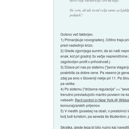
novo višje ravnovesje cen na trgu?
Ne vem, ali tak trend velja samo za Ljublja
podatek?
Gotovo več faktorjev.
1) Primanjkuje novogradenj. Očitno traja pri
pred naslednjo krizo.
2) Glede zgornjega sumim, da so naši neprem
enak, kot pri gradnji 3x večje nepremičnine 
zagotovljen profit v prihodnosti.)
3) Džava pri nas po sistemu {"javna vlaganj
poskrbita za dobre cene. Pa vseeno je genera
zdaj pa smo v Sloveniji nekje pri 11. Pa Sl
pa velike.
4) Po sistemu {"državna regulacija" == "seve
trenutno prevladujočo mantro povsem ne-kapit
nebesih:
Rent control in New York @ Wikip
komunajzarskih prijemov.
5) V mestih (posebej na obali, v prestolnici
bolj tudi turistom, pa seveda še študentom, p
Skratka, glede tega bi bilo nujno kaj naredit