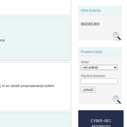
Hitre funkcije
seznam tem
ona.
Posebni izpisi
Avtor:
Ključna beseda:
nj, ki so zaradi povprasevanja potem