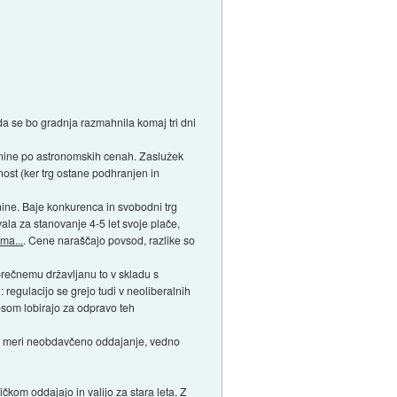
 da se bo gradnja razmahnila komaj tri dni
ičnine po astronomskih cenah. Zaslužek
nost (ker trg ostane podhranjen in
nine. Baje konkurenca in svobodni trg
vala za stanovanje 4-5 let svoje plače,
ma...
. Cene naraščajo povsod, razlike so
vprečnemu državljanu to v skladu s
regulacijo se grejo tudi v neoliberalnih
nosom lobirajo za odpravo teh
eliki meri neobdavčeno oddajanje, vedno
ičkom oddajajo in valijo za stara leta. Z