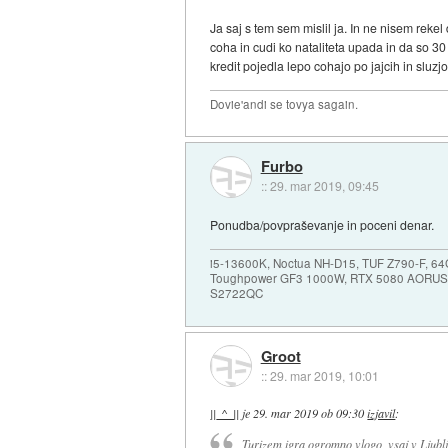
Ja saj s tem sem mislil ja. In ne nisem reke
coha in cudi ko nataliteta upada in da so 30 le
kredit pojedla lepo cohajo po jajcih in sluz
Dovie'andi se tovya sagain.
Furbo
::
29. mar 2019, 09:45
Ponudba/povpraševanje in poceni denar.
i5-13600K, Noctua NH-D15, TUF Z790-F, 
Toughpower GF3 1000W, RTX 5080 AORUS
S2722QC
Groot
::
29. mar 2019, 10:01
||_^_||
je
29. mar 2019 ob 09:30
izjavil
:
Turizem igra ogromno vlogo, vsaj v Ljublj