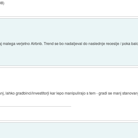
08
)
j malega verjetno Airbnb. Trend se bo nadaljeval do naslednje recesije / poka bal
j, lahko gradbinci/investitorji kar lepo manipulirajo s tem - gradi se manj stanova