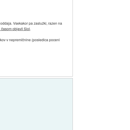
 oddaja. Vsekakor pa zaslužki, razen na
d časom objavil Siol
.
ikov v nepremičnine (posledica poceni