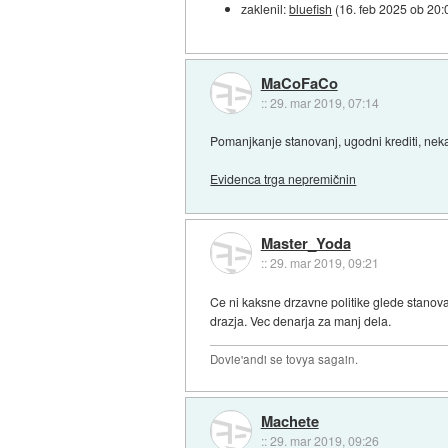
zaklenil:
bluefish
(
16. feb 2025 ob 20:
MaCoFaCo
::
29. mar 2019, 07:14
Pomanjkanje stanovanj, ugodni krediti, neka
Evidenca trga nepremičnin
Master_Yoda
::
29. mar 2019, 09:21
Ce ni kaksne drzavne politike glede stanovan
drazja. Vec denarja za manj dela.
Dovie'andi se tovya sagain.
Machete
::
29. mar 2019, 09:26