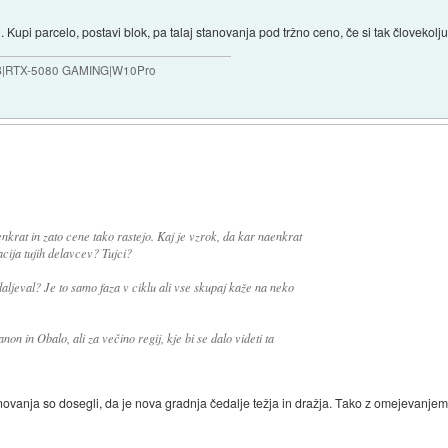
ti. Kupi parcelo, postavi blok, pa talaj stanovanja pod tržno ceno, če si tak človekolj
B|RTX-5080 GAMING|W10Pro
nkrat in zato cene tako rastejo. Kaj je vzrok, da kar naenkrat
ija tujih delavcev? Tujci?
daljeval? Je to samo faza v ciklu ali vse skupaj kaže na neko
non in Obalo, ali za večino regij, kje bi se dalo videti ta
ovanja so dosegli, da je nova gradnja čedalje težja in dražja. Tako z omejevanjem p