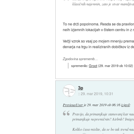
klasičnih najemnin, zato je stvar mamljiva
To ne drži popolnoma. Resda se da praviloma
neih izjemnih lokacijah v čistem centru in 
Večji vzrok so vsaj po mojem mnenju prema
denarja na trgu in realiziranih dobičkov iz de
Zgodovina sprememb…
spremenilo:
Groot
(
29. mar 2019 ob 10:02
)
3p
::
29. mar 2019, 10:31
PreviousUser
je
29. mar 2019 ob 06:16
izjavil
:
Pravijo, da primanjkuje stanovanj kar nae
primanjkuje nepremičnin? Airbnb? Imigrac
Koliko časa mislite, da se bo tak trend na