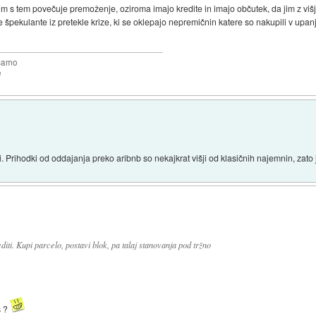
im s tem povečuje premoženje, oziroma imajo kredite in imajo občutek, da jim z višj
ekulante iz pretekle krize, ki se oklepajo nepremičnin katere so nakupili v upanj
očamo
e
. Prihodki od oddajanja preko aribnb so nekajkrat višji od klasičnih najemnin, zato 
editi. Kupi parcelo, postavi blok, pa talaj stanovanja pod tržno
s ?