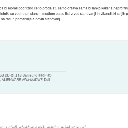
l da bi morali pod trzno ceno prodajati, samo drzava sama bi lahko kaksna neprofitn
tniki se vedno pri starsih, medtem pa se tisti z vec stanovanji in vikendi, ki so jih po
jo na racun primankljaja novih stanovanj.
64GB DDR5, 2TB Samsung 990PRO,
, ALIENWARE AW3423DWF, Dell
ani. Prihodki od oddajanja preko aribnb so nekajkrat višji od