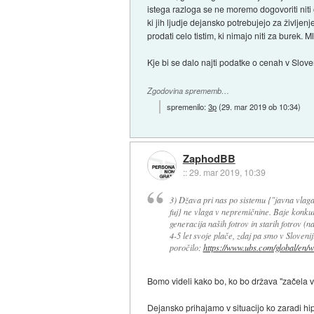
istega razloga se ne moremo dogovoriti niti
ki jih ljudje dejansko potrebujejo za življe
prodati celo tistim, ki nimajo niti za burek. 
Kje bi se dalo najti podatke o cenah v Slove
Zgodovina sprememb…
spremenilo:
3p
(
29. mar 2019 ob 10:34
)
ZaphodBB
::
29. mar 2019, 10:39
3) Džava pri nas po sistemu {"javna vla
fuj} ne vlaga v nepremičnine. Baje konku
generacija naših fotrov in starih fotrov (
4-5 let svoje plače, zdaj pa smo v Sloveni
poročilo:
https://www.ubs.com/global/en/
Bomo videli kako bo, ko bo država "začela v
Dejansko prihajamo v situacijo ko zaradi hi