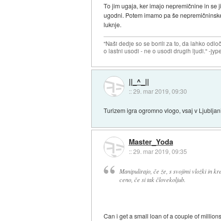
To jim ugaja, ker imajo nepremičnine in se j
ugodni. Potem imamo pa še nepremičninske šp
luknje.
"Naši dedje so se borili za to, da lahko odl
o lastni usodi - ne o usodi drugih ljudi." -jyp
||_^_||
::
29. mar 2019, 09:30
Turizem igra ogromno vlogo, vsaj v Ljubljani
Master_Yoda
::
29. mar 2019, 09:35
Manipulirajo, če že, s svojimi vložki in kr
ceno, če si tak človekoljub.
Can i get a small loan of a couple of million