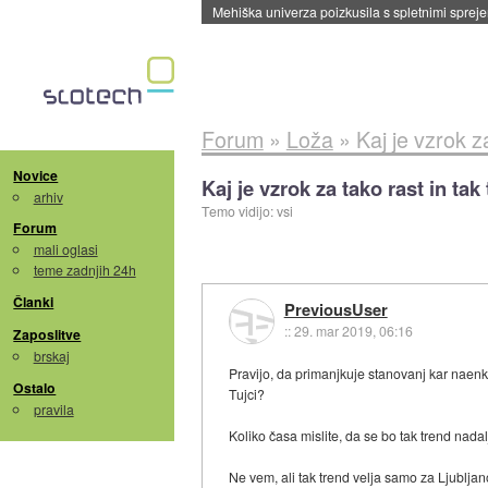
Mehiška univerza poizkusila s spletnimi sprejem
Forum
»
Loža
»
Kaj je vzrok z
Novice
Kaj je vzrok za tako rast in ta
arhiv
Temo vidijo: vsi
Forum
mali oglasi
teme zadnjih 24h
Članki
PreviousUser
::
29. mar 2019, 06:16
Zaposlitve
brskaj
Pravijo, da primanjkuje stanovanj kar naenkr
Ostalo
Tujci?
pravila
Koliko časa mislite, da se bo tak trend nada
Ne vem, ali tak trend velja samo za Ljubljano