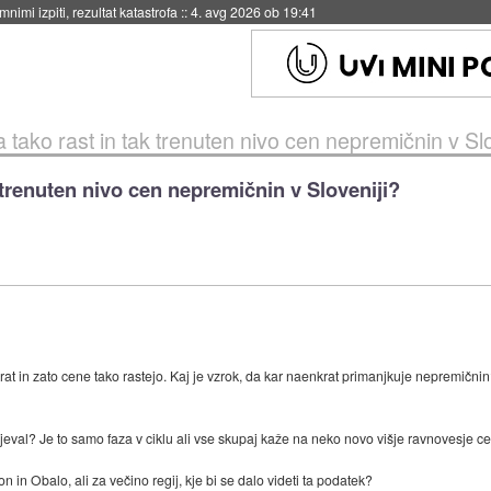
nimi izpiti, rezultat katastrofa
::
4. avg 2026 ob 19:41
a tako rast in tak trenuten nivo cen nepremičnin v Sl
k trenuten nivo cen nepremičnin v Sloveniji?
at in zato cene tako rastejo. Kaj je vzrok, da kar naenkrat primanjkuje nepremičnin
ljeval? Je to samo faza v ciklu ali vse skupaj kaže na neko novo višje ravnovesje c
n in Obalo, ali za večino regij, kje bi se dalo videti ta podatek?