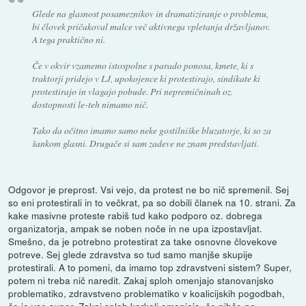
Glede na glasnost posameznikov in dramatiziranje o problemu,
bi človek pričakoval malce več aktivnega vpletanja državljanov.
A tega praktično ni.
Če v okvir vzamemo istospolne s parado ponosa, kmete, ki s
traktorji pridejo v LJ, upokojence ki protestirajo, sindikate ki
protestirajo in vlagajo pobude. Pri nepremičninah oz.
dostopnosti le-teh nimamo nič.
Tako da očitno imamo samo neke gostilniške bluzatorje, ki so za
šankom glasni. Drugače si sam zadeve ne znam predstavljati.
Odgovor je preprost. Vsi vejo, da protest ne bo nič spremenil. Sej
so eni protestirali in to večkrat, pa so dobili članek na 10. strani. Za
kake masivne proteste rabiš tud kako podporo oz. dobrega
organizatorja, ampak se noben noče in ne upa izpostavljat.
Smešno, da je potrebno protestirat za take osnovne človekove
potreve. Sej glede zdravstva so tud samo manjše skupije
protestirali. A to pomeni, da imamo top zdravstveni sistem? Super,
potem ni treba nič naredit. Zakaj sploh omenjajo stanovanjsko
problematiko, zdravstveno problematiko v koalicijskih pogodbah,
če je vse super. Zakaj sploh karkoli omenjajo, če nihče ne