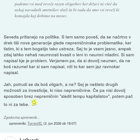
pademo vsi med reveže razen oligarhov ker državi ni všeč da
nekaj navadnih smrtnikov služi in bi rada da smo vsi reveži ki
komajda kaj dobimo na mesec.
Seveda pritisnejo na politike. S tem samo poveš, da se načrtno v
drek tiši nove generacije glede nepremičninske problematike, ker
tistim, ki s tem bogatijo tako ustreza. Sej to je vsem jasno, ampak
zdaj lahko nehaš neumnosti kvasit o leni in neumni mladini. Si sam
napisal kje je problem. Verjamem pa, da si dovolj neumen, da ne
boš razumel kar si sam napisal, niti to kar sem jaz ravnokar
napisal.
Jah, potrudi se da boš oligarh, a ne? Sej je nešteto drugih
možnosti za investicije, ki niso nepremičnine. Če pa nisi dovolj
sposoben brez nepremičnin "sledit tempu kapitalistov", potem pač
to ni za tebe.
Zgodovina sprememb…
spremenilo:
TorrentXL
(
2. jun 2026 ob 18:07
)
LeQuack