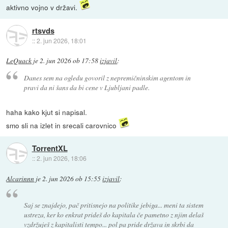
aktivno vojno v državi.
rtsvds
::
2. jun 2026, 18:01
LeQuack
je
2. jun 2026 ob 17:58
izjavil
:
Danes sem na ogledu govoril z nepremičninskim agentom in
pravi da ni šans da bi cene v Ljubljani padle.
haha kako kjut si napisal.
smo sli na izlet in srecali carovnico
TorrentXL
::
2. jun 2026, 18:06
Alcarinnn
je
2. jun 2026 ob 15:55
izjavil
:
Saj se znajdejo, pač pritisnejo na politike jebiga... meni ta sistem
ustreza, ker ko enkrat prideš do kapitala če pametno z njim delaš
vzdržuješ z kapitalisti tempo... pol pa pride država in skrbi da