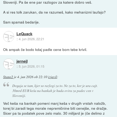
Sloveniji. Pa še ene par razlogov za katere dobro veš.
A si res tolk zarukan, da ne razumeš, kako mehanizmi laufajo?
Sam spamaš bedarije.
LeQuack
::
4. jun 2026, 22:21
Ok ampak če bodo kdaj padle cene bom tebe krivil.
jernejl
::
5. jun 2026, 01:15
Stane2
je
4. jun 2026 ob 22:10
izjavil
:
Dogaja se tam, kjer so razlogi za to. Ne za to, ker je ura cajt.
30mrd EUR keša na bankah je huda ovira za padec cen v
Sloveniji.
Več keša na bankah pomeni manj keša v drugih vrstah naložb,
torej bi zaradi tega morale nepremičnine biti cenejše, ne dražje.
Sicer pa ta podatek pove zelo malo. 30 milijard je (če delimo z