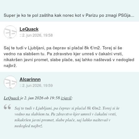
Super je ko te pol zaštiha kak norec kot v Parizu po zmagi PSGja...
LeQuack
::
2. jun 2026, 19:58
Saj te tudi v Ljubljani, pa čeprav si plačal 8k €/m2. Torej si še
vedno na slabšem tu. Pa zdravstvo kjer umreš v čakalni vrsti,
nikakršen javni promet, slabe plače, saj lahko naštevaš v nedogled
najbrž.
Alcarinnn
::
2. jun 2026, 19:59
LeQuack
je
2. jun 2026 ob 19:58
izjavil
:
Saj te tudi v Ljubljani, pa čeprav si plačal 8k €/m2. Torej si še
vedno na slabšem tu. Pa zdravstvo kjer umreš v čakalni vrsti,
nikakršen javni promet, slabe plače, saj lahko naštevaš v
nedogled najbrž.