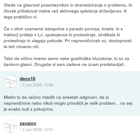
Glede na glasnost posameznikov in dramatiziranje o problemu, bi
človek pričakoval malce več aktivnega vpletanja državljanov. A
tega praktično ni.
Če v okvir vzamemo istospolne s parado ponosa, kmete, ki s
traktorji pridejo v LJ, upokojence ki protestirajo, sindikate ki
protestirajo in vlagajo pobude. Pri nepremičninah oz. dostopnosti
le-teh nimamo nič.
Tako da očitno imamo samo neke gostilniške bluzatorje, ki so za
šankom glasni. Drugače si sam zadeve ne znam predstavljati.
deco16
::
2. jun 2026, 12:48
Mislim to da večino mladih na anketah odgovori, da si
nepremičnine nebo nikoli moglo privoščit je velik problem... no sej
je enako tudi z pokojnino.
zavajon
::
2. jun 2026, 12:51