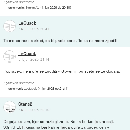
Zgodovina sprememb…
spremenilo:
TorrentXL
(
4. jun 2026 ob 20:10
)
LeQuack
::
4. jun 2026, 20:41
To me pa res ne skrbi, da bi padle cene. To se ne more zgoditi.
LeQuack
::
4. jun 2026, 21:14
Popravek: ne more se zgoditi v Sloveniji, po svetu se ze dogaja.
Zgodovina sprememb…
spremenil:
LeQuack
(
4. jun 2026 ob 21:14
)
Stane2
::
4. jun 2026, 22:10
Dogaja se tam, kjer so razlogi za to. Ne za to, ker je ura cajt.
30mrd EUR keša na bankah je huda ovira za padec cen v