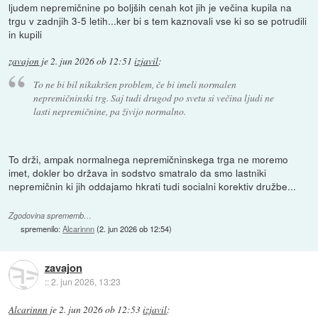
ljudem nepremičnine po boljših cenah kot jih je večina kupila na
trgu v zadnjih 3-5 letih...ker bi s tem kaznovali vse ki so se potrudili
in kupili
zavajon
je
2. jun 2026 ob 12:51
izjavil
:
To ne bi bil nikakršen problem, če bi imeli normalen
nepremičninski trg. Saj tudi drugod po svetu si večina ljudi ne
lasti nepremičnine, pa živijo normalno.
To drži, ampak normalnega nepremičninskega trga ne moremo
imet, dokler bo država in sodstvo smatralo da smo lastniki
nepremičnin ki jih oddajamo hkrati tudi socialni korektiv družbe...
Zgodovina sprememb…
spremenilo:
Alcarinnn
(
2. jun 2026 ob 12:54
)
zavajon
::
2. jun 2026, 13:23
Alcarinnn
je
2. jun 2026 ob 12:53
izjavil
: