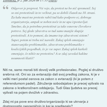
TorrentXL
je
2. jun 2026 ob 17:53
izjavil
:
Odgovor je preprost. Vsi vejo, da protest ne bo nič spremenil. Sej
so eni protestirali in to večkrat, pa so dobili članek na 10. strani.
Za kake masivne proteste rabiš tud kako podporo oz. dobrega
organizatorja, ampak se noben noče in ne upa izpostavljat.
Smešno, da je potrebno protestirat za take osnovne človekove
potreve. Sej glede zdravstva so tud samo manjše skupije
protestirali. A to pomeni, da imamo top zdravstveni sistem?
Super, potem ni treba nič naredit. Zakaj sploh omenjajo
stanovanjsko problematiko, zdravstveno problematiko v
koalicijskih pogodbah, če je vse super. Zakaj sploh karkoli
omenjajo, če nihče ne protestira? A se zdaj zavedaš kakšne
neumnosti klatiš?
Niti ne, samo moraš biti dovolj velik profesionalec. Poglej si društvo
srebrna nit. Oni so za evtanazijo dali svoj predlog zakona, ki je v
veliki meri postal osnova za zakon o evtanaziji (ki je potem z
referendumom padel). Združenje sobodajalcev je precej vplivalo na
zakone o kratkoročnem oddajanju. Tudi Glas ljudstva so precej
vplivali na pojem dvoživk v zdravstvu.
Zdaj mi pa pove eno društvo/organizacijo ki se ukrvarja z
dostopnostjo nepremičnin in kaj je predlagalo?