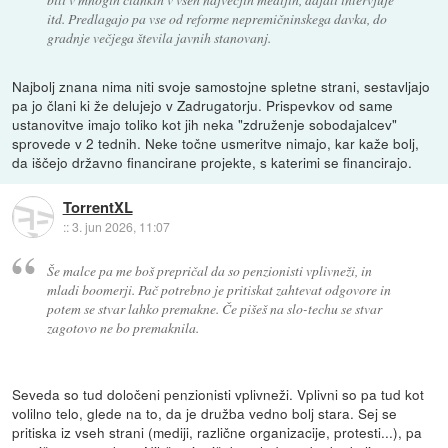
itd. Predlagajo pa vse od reforme nepremičninskega davka, do
gradnje večjega števila javnih stanovanj.
Najbolj znana nima niti svoje samostojne spletne strani, sestavljajo
pa jo člani ki že delujejo v Zadrugatorju. Prispevkov od same
ustanovitve imajo toliko kot jih neka "združenje sobodajalcev"
sprovede v 2 tednih. Neke točne usmeritve nimajo, kar kaže bolj,
da iščejo državno financirane projekte, s katerimi se financirajo.
TorrentXL
::
3. jun 2026, 11:07
Še malce pa me boš prepričal da so penzionisti vplivneži, in
mladi boomerji. Pač potrebno je pritiskat zahtevat odgovore in
potem se stvar lahko premakne. Če pišeš na slo-techu se stvar
zagotovo ne bo premaknila.
Seveda so tud določeni penzionisti vplivneži. Vplivni so pa tud kot
volilno telo, glede na to, da je družba vedno bolj stara. Sej se
pritiska iz vseh strani (mediji, različne organizacije, protesti...), pa