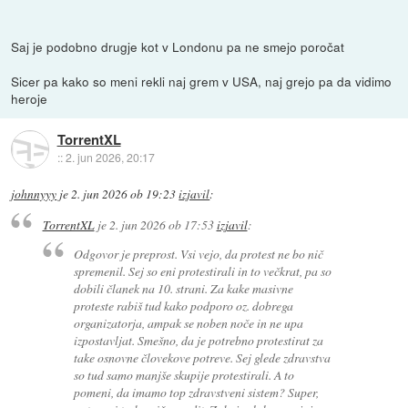
Saj je podobno drugje kot v Londonu pa ne smejo poročat
Sicer pa kako so meni rekli naj grem v USA, naj grejo pa da vidimo
heroje
TorrentXL
::
2. jun 2026, 20:17
johnnyyy
je
2. jun 2026 ob 19:23
izjavil
:
TorrentXL
je
2. jun 2026 ob 17:53
izjavil
:
Odgovor je preprost. Vsi vejo, da protest ne bo nič
spremenil. Sej so eni protestirali in to večkrat, pa so
dobili članek na 10. strani. Za kake masivne
proteste rabiš tud kako podporo oz. dobrega
organizatorja, ampak se noben noče in ne upa
izpostavljat. Smešno, da je potrebno protestirat za
take osnovne človekove potreve. Sej glede zdravstva
so tud samo manjše skupije protestirali. A to
pomeni, da imamo top zdravstveni sistem? Super,