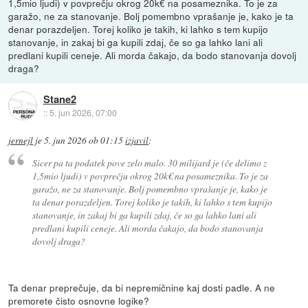
1,5mio ljudi) v povprečju okrog 20k€ na posameznika. To je za
garažo, ne za stanovanje. Bolj pomembno vprašanje je, kako je ta
denar porazdeljen. Torej koliko je takih, ki lahko s tem kupijo
stanovanje, in zakaj bi ga kupili zdaj, če so ga lahko lani ali
predlani kupili ceneje. Ali morda čakajo, da bodo stanovanja dovolj
draga?
Stane2
::
5. jun 2026, 07:00
jernejl
je
5. jun 2026 ob 01:15
izjavil
:
Sicer pa ta podatek pove zelo malo. 30 milijard je (če delimo z
1,5mio ljudi) v povprečju okrog 20k€ na posameznika. To je za
garažo, ne za stanovanje. Bolj pomembno vprašanje je, kako je
ta denar porazdeljen. Torej koliko je takih, ki lahko s tem kupijo
stanovanje, in zakaj bi ga kupili zdaj, če so ga lahko lani ali
predlani kupili ceneje. Ali morda čakajo, da bodo stanovanja
dovolj draga?
Ta denar preprečuje, da bi nepremičnine kaj dosti padle. A ne
premorete čisto osnovne logike?