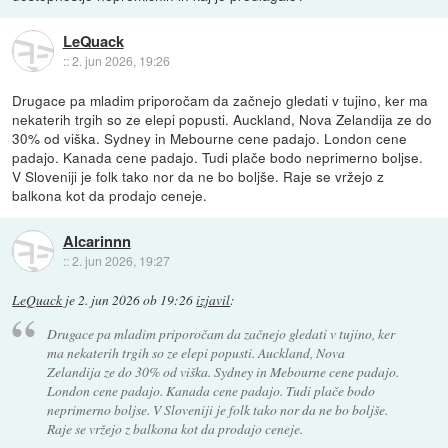
LeQuack
::
2. jun 2026, 19:26
Drugace pa mladim priporočam da začnejo gledati v tujino, ker ma
nekaterih trgih so ze elepi popusti. Auckland, Nova Zelandija ze do
30% od viška. Sydney in Mebourne cene padajo. London cene
padajo. Kanada cene padajo. Tudi plače bodo neprimerno boljse.
V Sloveniji je folk tako nor da ne bo boljše. Raje se vržejo z
balkona kot da prodajo ceneje.
Alcarinnn
::
2. jun 2026, 19:27
LeQuack
je
2. jun 2026 ob 19:26
izjavil
:
Drugace pa mladim priporočam da začnejo gledati v tujino, ker
ma nekaterih trgih so ze elepi popusti. Auckland, Nova
Zelandija ze do 30% od viška. Sydney in Mebourne cene padajo.
London cene padajo. Kanada cene padajo. Tudi plače bodo
neprimerno boljse. V Sloveniji je folk tako nor da ne bo boljše.
Raje se vržejo z balkona kot da prodajo ceneje.