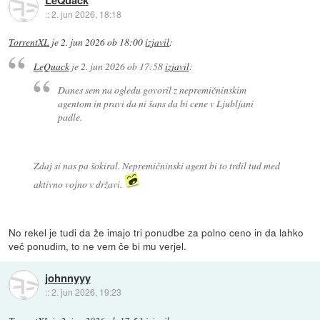
::
2. jun 2026, 18:18
TorrentXL
je
2. jun 2026 ob 18:00
izjavil
:
LeQuack
je
2. jun 2026 ob 17:58
izjavil
:
Danes sem na ogledu govoril z nepremičninskim
agentom in pravi da ni šans da bi cene v Ljubljani
padle.
Zdaj si nas pa šokiral. Nepremičninski agent bi to trdil tud med
aktivno vojno v državi.
No rekel je tudi da že imajo tri ponudbe za polno ceno in da lahko
več ponudim, to ne vem če bi mu verjel.
johnnyyy
::
2. jun 2026, 19:23