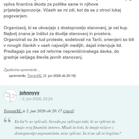
vpliva finančna škoda za politike same in njihove
prijatelje/sponzorje. Včasih se mi zdi, kot da se z otroci tukaj
pogovarjam.
Organizacij, ki se ukvarjajo z dostopnostjo stanovanj, je cel kup.
Najbolj znana je Inšitut za študije stanovanj in prostora.
Organizirali so že tud proteste, sodelovali na Tarči, omenjeni so bili
v mnogih člankih v vseh največjih medijih, dajali intervjuje itd.
Predlagajo pa vse od reforme nepremičninskega davka, do
gradnje večjega števila javnih stanovanj.
Zgodovina sprememb…
spremenilo:
TorrentXL
(
2. jun 2026 ob 20:18
)
johnnyyy
::
2. jun 2026, 23:24
TorrentXL
je
2. jun 2026 ob 20:17
izjavil
:
En ku*c so vplivali. Seveda pa vplivajo taki, ki so vplivni in
imajo svoj finančni interes. Mladi in tisti, ki imajo težavo z
dostopnostjo nepremičnin, niso vplivni. Se ti ne zdi to logično?