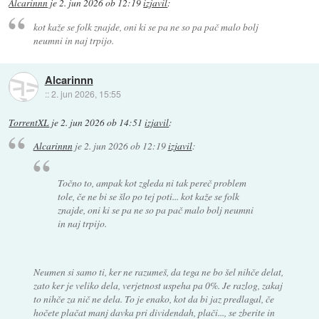
Alcarinnn
je
2. jun 2026 ob 12:19
izjavil
:
kot kaže se folk znajde, oni ki se pa ne so pa pač malo bolj
neumni in naj trpijo.
Alcarinnn
::
2. jun 2026, 15:55
TorrentXL
je
2. jun 2026 ob 14:51
izjavil
:
Alcarinnn
je
2. jun 2026 ob 12:19
izjavil
:
Točno to, ampak kot zgleda ni tak pereč problem
tole, če ne bi se šlo po tej poti... kot kaže se folk
znajde, oni ki se pa ne so pa pač malo bolj neumni
in naj trpijo.
Neumen si samo ti, ker ne razumeš, da tega ne bo šel nihče delat,
zato ker je veliko dela, verjetnost uspeha pa 0%. Je razlog, zakaj
to nihče za nič ne dela. To je enako, kot da bi jaz predlagal, če
hočete plačat manj davka pri dividendah, plači..., se zberite in