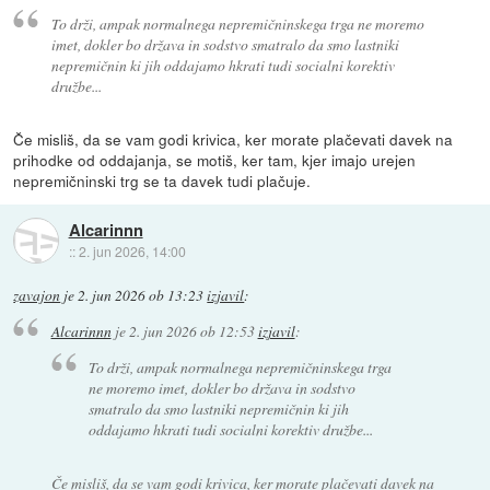
To drži, ampak normalnega nepremičninskega trga ne moremo
imet, dokler bo država in sodstvo smatralo da smo lastniki
nepremičnin ki jih oddajamo hkrati tudi socialni korektiv
družbe...
Če misliš, da se vam godi krivica, ker morate plačevati davek na
prihodke od oddajanja, se motiš, ker tam, kjer imajo urejen
nepremičninski trg se ta davek tudi plačuje.
Alcarinnn
::
2. jun 2026, 14:00
zavajon
je
2. jun 2026 ob 13:23
izjavil
:
Alcarinnn
je
2. jun 2026 ob 12:53
izjavil
:
To drži, ampak normalnega nepremičninskega trga
ne moremo imet, dokler bo država in sodstvo
smatralo da smo lastniki nepremičnin ki jih
oddajamo hkrati tudi socialni korektiv družbe...
Če misliš, da se vam godi krivica, ker morate plačevati davek na