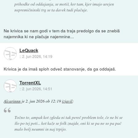
prihodke od oddajanja, se motiš, ker tam, kjer imajo urejen
nepremičninski trg se ta davek tudi plačuje.
Ne krivica se nam godi v tem da traja predolgo da se znebiš
najemnika ki ne plačuje najemnine...
LeQuack
::
2. jun 2026, 14:19
Krivica je da imaš sploh odveč stanovanje, da ga oddajaš.
TorrentXL
::
2. jun 2026, 14:51
Alcarinnn
je
2. jun 2026 ob 12:19
izjavil
:
Točno to, ampak kot zgleda ni tak pereč problem tole, če ne bi se
šlo po tej poti... kot kaže se folk znajde, oni ki se pa ne so pa pač
malo bolj neumni in naj trpijo.