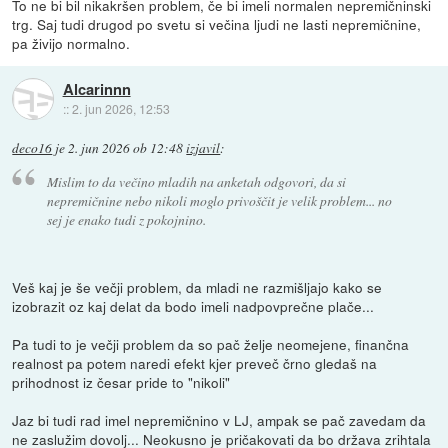
To ne bi bil nikakršen problem, če bi imeli normalen nepremičninski
trg. Saj tudi drugod po svetu si večina ljudi ne lasti nepremičnine,
pa živijo normalno.
Alcarinnn
::
2. jun 2026, 12:53
deco16
je
2. jun 2026 ob 12:48
izjavil
:
Mislim to da večino mladih na anketah odgovori, da si
nepremičnine nebo nikoli moglo privoščit je velik problem... no
sej je enako tudi z pokojnino.
Veš kaj je še večji problem, da mladi ne razmišljajo kako se
izobrazit oz kaj delat da bodo imeli nadpovprečne plače...
Pa tudi to je večji problem da so pač želje neomejene, finančna
realnost pa potem naredi efekt kjer preveč črno gledaš na
prihodnost iz česar pride to "nikoli"
Jaz bi tudi rad imel nepremičnino v LJ, ampak se pač zavedam da
ne zaslužim dovolj... Neokusno je pričakovati da bo država zrihtala