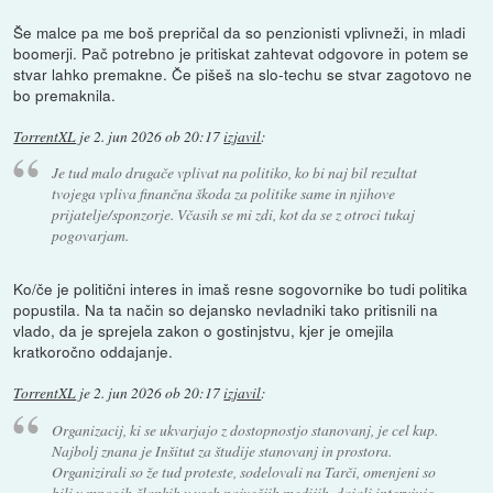
Še malce pa me boš prepričal da so penzionisti vplivneži, in mladi
boomerji. Pač potrebno je pritiskat zahtevat odgovore in potem se
stvar lahko premakne. Če pišeš na slo-techu se stvar zagotovo ne
bo premaknila.
TorrentXL
je
2. jun 2026 ob 20:17
izjavil
:
Je tud malo drugače vplivat na politiko, ko bi naj bil rezultat
tvojega vpliva finančna škoda za politike same in njihove
prijatelje/sponzorje. Včasih se mi zdi, kot da se z otroci tukaj
pogovarjam.
Ko/če je politični interes in imaš resne sogovornike bo tudi politika
popustila. Na ta način so dejansko nevladniki tako pritisnili na
vlado, da je sprejela zakon o gostinjstvu, kjer je omejila
kratkoročno oddajanje.
TorrentXL
je
2. jun 2026 ob 20:17
izjavil
:
Organizacij, ki se ukvarjajo z dostopnostjo stanovanj, je cel kup.
Najbolj znana je Inšitut za študije stanovanj in prostora.
Organizirali so že tud proteste, sodelovali na Tarči, omenjeni so
bili v mnogih člankih v vseh največjih medijih, dajali intervjuje