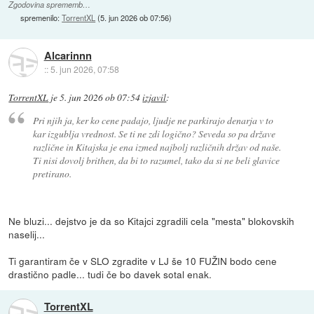
Zgodovina sprememb…
spremenilo:
TorrentXL
(
5. jun 2026 ob 07:56
)
Alcarinnn
::
5. jun 2026, 07:58
TorrentXL
je
5. jun 2026 ob 07:54
izjavil
:
Pri njih ja, ker ko cene padajo, ljudje ne parkirajo denarja v to
kar izgublja vrednost. Se ti ne zdi logično? Seveda so pa države
različne in Kitajska je ena izmed najbolj različnih držav od naše.
Ti nisi dovolj brithen, da bi to razumel, tako da si ne beli glavice
pretirano.
Ne bluzi... dejstvo je da so Kitajci zgradili cela "mesta" blokovskih
naselij...
Ti garantiram če v SLO zgradite v LJ še 10 FUŽIN bodo cene
drastično padle... tudi če bo davek sotal enak.
TorrentXL