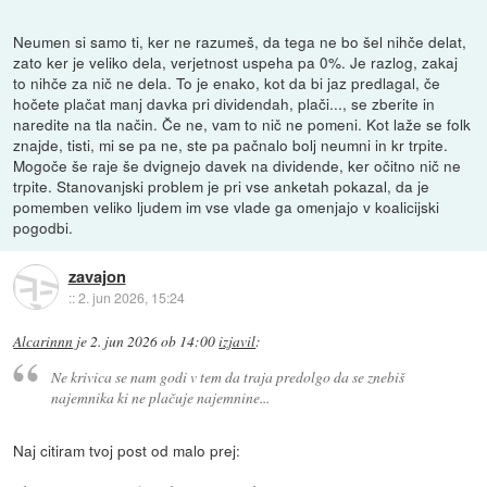
Neumen si samo ti, ker ne razumeš, da tega ne bo šel nihče delat,
zato ker je veliko dela, verjetnost uspeha pa 0%. Je razlog, zakaj
to nihče za nič ne dela. To je enako, kot da bi jaz predlagal, če
hočete plačat manj davka pri dividendah, plači..., se zberite in
naredite na tla način. Če ne, vam to nič ne pomeni. Kot laže se folk
znajde, tisti, mi se pa ne, ste pa pačnalo bolj neumni in kr trpite.
Mogoče še raje še dvignejo davek na dividende, ker očitno nič ne
trpite. Stanovanjski problem je pri vse anketah pokazal, da je
pomemben veliko ljudem im vse vlade ga omenjajo v koalicijski
pogodbi.
zavajon
::
2. jun 2026, 15:24
Alcarinnn
je
2. jun 2026 ob 14:00
izjavil
:
Ne krivica se nam godi v tem da traja predolgo da se znebiš
najemnika ki ne plačuje najemnine...
Naj citiram tvoj post od malo prej: