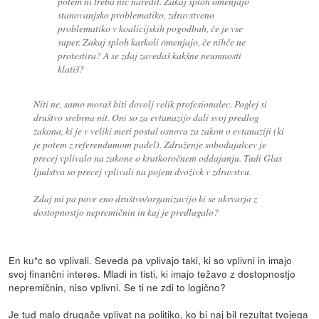
potem ni treba nič naredit. Zakaj sploh omenjajo
stanovanjsko problematiko, zdravstveno
problematiko v koalicijskih pogodbah, če je vse
super. Zakaj sploh karkoli omenjajo, če nihče ne
protestira? A se zdaj zavedaš kakšne neumnosti
klatiš?
Niti ne, samo moraš biti dovolj velik profesionalec. Poglej si
društvo srebrna nit. Oni so za evtanazijo dali svoj predlog
zakona, ki je v veliki meri postal osnova za zakon o evtanaziji (ki
je potem z referendumom padel). Združenje sobodajalcev je
precej vplivalo na zakone o kratkoročnem oddajanju. Tudi Glas
ljudstva so precej vplivali na pojem dvoživk v zdravstvu.
Zdaj mi pa pove eno društvo/organizacijo ki se ukrvarja z
dostopnostjo nepremičnin in kaj je predlagalo?
En ku*c so vplivali. Seveda pa vplivajo taki, ki so vplivni in imajo
svoj finančni interes. Mladi in tisti, ki imajo težavo z dostopnostjo
nepremičnin, niso vplivni. Se ti ne zdi to logično?
Je tud malo drugače vplivat na politiko, ko bi naj bil rezultat tvojega