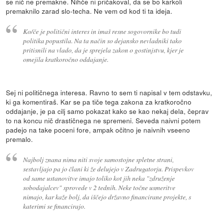
se nič ne premakne. Nihče ni pričakoval, da se bo karkoli
premaknilo zarad slo-techa. Ne vem od kod ti ta ideja.
Ko/če je politični interes in imaš resne sogovornike bo tudi
politika popustila. Na ta način so dejansko nevladniki tako
pritisnili na vlado, da je sprejela zakon o gostinjstvu, kjer je
omejila kratkoročno oddajanje.
Sej ni političnega interesa. Ravno to sem ti napisal v tem odstavku,
ki ga komentiraš. Kar se pa tiče tega zakona za kratkoročno
oddajanje, je pa cilj samo pokazat kako se kao nekaj dela, čeprav
to na koncu nič drastičnega ne spremeni. Seveda naivni potem
padejo na take poceni fore, ampak očitno je naivnih vseeno
premalo.
Najbolj znana nima niti svoje samostojne spletne strani,
sestavljajo pa jo člani ki že delujejo v Zadrugatorju. Prispevkov
od same ustanovitve imajo toliko kot jih neka "združenje
sobodajalcev" sprovede v 2 tednih. Neke točne usmeritve
nimajo, kar kaže bolj, da iščejo državno financirane projekte, s
katerimi se financirajo.