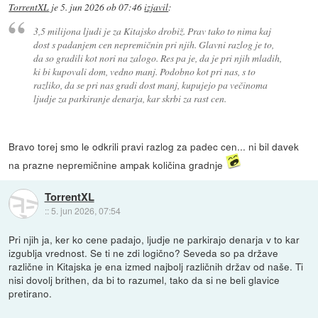
TorrentXL
je
5. jun 2026 ob 07:46
izjavil
:
3,5 milijona ljudi je za Kitajsko drobiž. Prav tako to nima kaj
dost s padanjem cen nepremičnin pri njih. Glavni razlog je to,
da so gradili kot nori na zalogo. Res pa je, da je pri njih mladih,
ki bi kupovali dom, vedno manj. Podobno kot pri nas, s to
razliko, da se pri nas gradi dost manj, kupujejo pa večinoma
ljudje za parkiranje denarja, kar skrbi za rast cen.
Bravo torej smo le odkrili pravi razlog za padec cen... ni bil davek
na prazne nepremičnine ampak količina gradnje
TorrentXL
::
5. jun 2026, 07:54
Pri njih ja, ker ko cene padajo, ljudje ne parkirajo denarja v to kar
izgublja vrednost. Se ti ne zdi logično? Seveda so pa države
različne in Kitajska je ena izmed najbolj različnih držav od naše. Ti
nisi dovolj brithen, da bi to razumel, tako da si ne beli glavice
pretirano.