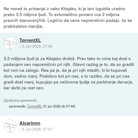
Ne moreš to primerjat z neko Kitajsko, ki je lani izgubila uradno
preko 3,5 miljona ljudi. To avtomatično pomeni cca 2 miljona
praznih stanovanj/hiš. Logično da cene nepremičnin padajo, če se
prebivalstvo manjša.
TorrentXL
::
5. jun 2026, 07:46
3,5 milijona ljudi je za Kitajsko drobiž. Prav tako to nima kaj dost s
padanjem cen nepremičnin pri njih. Glavni razlog je to, da so gradili
kot nori na zalogo. Res pa je, da je pri njih mladih, ki bi kupovali
dom, vedno manj. Podobno kot pri nas, s to razliko, da se pri nas
gradi dost manj, kupujejo pa večinoma ljudje za parkiranje denarja,
kar skrbi za rast cen.
Zgodovina sprememb…
spremenilo:
TorrentXL
(
5. jun 2026 ob 07:46
)
Alcarinnn
::
5. jun 2026, 07:47