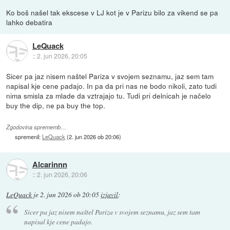
Ko boš našel tak ekscese v LJ kot je v Parizu bilo za vikend se pa
lahko debatira
LeQuack
::
2. jun 2026, 20:05
Sicer pa jaz nisem naštel Pariza v svojem seznamu, jaz sem tam
napisal kje cene padajo. In pa da pri nas ne bodo nikoli, zato tudi
nima smisla za mlade da vztrajajo tu. Tudi pri delnicah je načelo
buy the dip, ne pa buy the top.
Zgodovina sprememb…
spremenil:
LeQuack
(
2. jun 2026 ob 20:06
)
Alcarinnn
::
2. jun 2026, 20:06
LeQuack
je
2. jun 2026 ob 20:05
izjavil
:
Sicer pa jaz nisem naštel Pariza v svojem seznamu, jaz sem tam
napisal kje cene padajo.