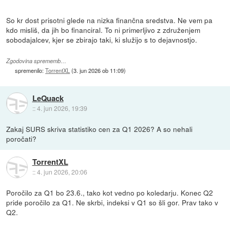
So kr dost prisotni glede na nizka finančna sredstva. Ne vem pa
kdo misliš, da jih bo financiral. To ni primerljivo z združenjem
sobodajalcev, kjer se zbirajo taki, ki služijo s to dejavnostjo.
Zgodovina sprememb…
spremenilo:
TorrentXL
(
3. jun 2026 ob 11:09
)
LeQuack
::
4. jun 2026, 19:39
Zakaj SURS skriva statistiko cen za Q1 2026? A so nehali
poročati?
TorrentXL
::
4. jun 2026, 20:06
Poročilo za Q1 bo 23.6., tako kot vedno po koledarju. Konec Q2
pride poročilo za Q1. Ne skrbi, indeksi v Q1 so šli gor. Prav tako v
Q2.