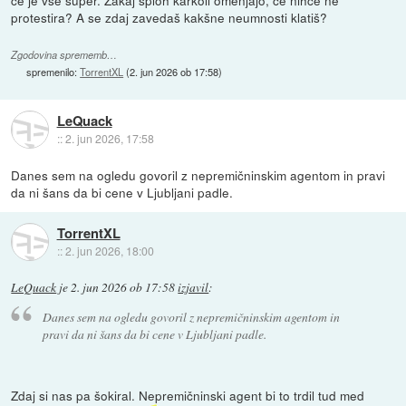
protestira? A se zdaj zavedaš kakšne neumnosti klatiš?
Zgodovina sprememb…
spremenilo:
TorrentXL
(
2. jun 2026 ob 17:58
)
LeQuack
::
2. jun 2026, 17:58
Danes sem na ogledu govoril z nepremičninskim agentom in pravi
da ni šans da bi cene v Ljubljani padle.
TorrentXL
::
2. jun 2026, 18:00
LeQuack
je
2. jun 2026 ob 17:58
izjavil
:
Danes sem na ogledu govoril z nepremičninskim agentom in
pravi da ni šans da bi cene v Ljubljani padle.
Zdaj si nas pa šokiral. Nepremičninski agent bi to trdil tud med