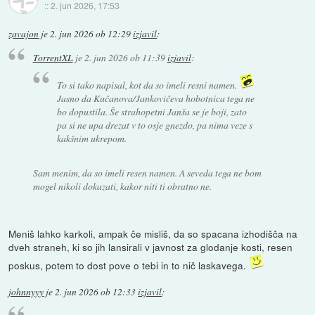
::
2. jun 2026, 17:53
zavajon
je
2. jun 2026 ob 12:29
izjavil
:
TorrentXL
je
2. jun 2026 ob 11:39
izjavil
:
To si tako napisal, kot da so imeli resni namen.
Jasno da Kučanova/Jankovičeva hobotnica tega ne
bo dopustila. Še strahopetni Janša se je boji, zato
pa si ne upa drezat v to osje gnezdo, pa nima veze s
kakšnim ukrepom.
Sam menim, da so imeli resen namen. A seveda tega ne bom
mogel nikoli dokazati, kakor niti ti obratno ne.
Meniš lahko karkoli, ampak če misliš, da so spacana izhodišča na
dveh straneh, ki so jih lansirali v javnost za glodanje kosti, resen
poskus, potem to dost pove o tebi in to nič laskavega.
johnnyyy
je
2. jun 2026 ob 12:33
izjavil
: