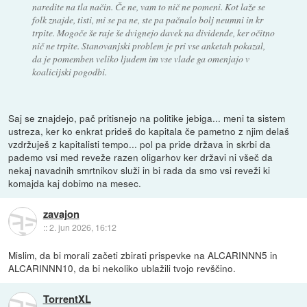
naredite na tla način. Če ne, vam to nič ne pomeni. Kot laže se
folk znajde, tisti, mi se pa ne, ste pa pačnalo bolj neumni in kr
trpite. Mogoče še raje še dvignejo davek na dividende, ker očitno
nič ne trpite. Stanovanjski problem je pri vse anketah pokazal,
da je pomemben veliko ljudem im vse vlade ga omenjajo v
koalicijski pogodbi.
Saj se znajdejo, pač pritisnejo na politike jebiga... meni ta sistem
ustreza, ker ko enkrat prideš do kapitala če pametno z njim delaš
vzdržuješ z kapitalisti tempo... pol pa pride država in skrbi da
pademo vsi med reveže razen oligarhov ker državi ni všeč da
nekaj navadnih smrtnikov služi in bi rada da smo vsi reveži ki
komajda kaj dobimo na mesec.
zavajon
::
2. jun 2026, 16:12
Mislim, da bi morali začeti zbirati prispevke na ALCARINNN5 in
ALCARINNN10, da bi nekoliko ublažili tvojo revščino.
TorrentXL