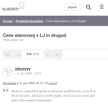
☰
Forum
»
Problemi človeštva
»
Cene stanovanj v LJ in drugod
Cene stanovanj v LJ in drugod
Temo vidijo: vsi
249
/ 273
««
«
»
»»
johnnyyy
::
2. jun 2026, 12:33
Alcarinnn
je
2. jun 2026 ob 12:19
izjavil
:
Točno to, ampak kot zgleda ni tak pereč problem tole, če ne bi se
šlo po tej poti... kot kaže se folk znajde, oni ki se pa ne so pa pač
malo bolj neumni in naj trpijo.