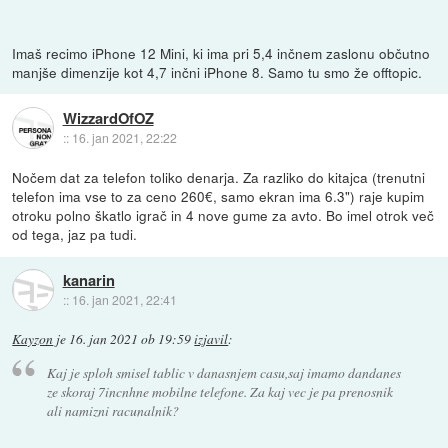
Imaš recimo iPhone 12 Mini, ki ima pri 5,4 inčnem zaslonu občutno
manjše dimenzije kot 4,7 inčni iPhone 8. Samo tu smo že offtopic.
WizzardOfOZ
::
16. jan 2021, 22:22
Nočem dat za telefon toliko denarja. Za razliko do kitajca (trenutni
telefon ima vse to za ceno 260€, samo ekran ima 6.3") raje kupim
otroku polno škatlo igrač in 4 nove gume za avto. Bo imel otrok več
od tega, jaz pa tudi.
kanarin
::
16. jan 2021, 22:41
Kayzon
je
16. jan 2021 ob 19:59
izjavil
:
Kaj je sploh smisel tablic v danasnjem casu,saj imamo dandanes
ze skoraj 7incnhne mobilne telefone. Za kaj vec je pa prenosnik
ali namizni racunalnik?