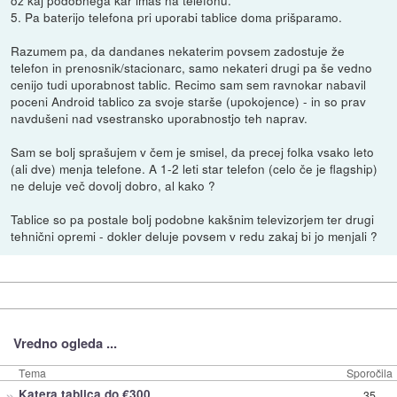
5. Pa baterijo telefona pri uporabi tablice doma prišparamo.
Razumem pa, da dandanes nekaterim povsem zadostuje že
telefon in prenosnik/stacionarc, samo nekateri drugi pa še vedno
cenijo tudi uporabnost tablic. Recimo sam sem ravnokar nabavil
poceni Android tablico za svoje starše (upokojence) - in so prav
navdušeni nad vsestransko uporabnostjo teh naprav.
Sam se bolj sprašujem v čem je smisel, da precej folka vsako leto
(ali dve) menja telefone. A 1-2 leti star telefon (celo če je flagship)
ne deluje več dovolj dobro, al kako ?
Tablice so pa postale bolj podobne kakšnim televizorjem ter drugi
tehnični opremi - dokler deluje povsem v redu zakaj bi jo menjali ?
Vredno ogleda ...
Tema
Sporočila
»
Katera tablica do €300
35