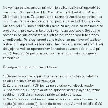
Ne vem za ostale, ampak pri meni je velika razlika pri uporabi že
med mojim 8 inčnim iPad Mini 2 oz. Xiaomi Mi Pad 4 in 6,4 inčnim
Xiaomi telefonom. Že samo zaradi razmerja zaslona (predvsem tu
mislim na iPad) je čisto drug filing, pozna pa se tudi 1,6 inčev več.
Kaj šele pri 10+ inčnih tablicah (samo za moj okus so večinoma že
prevelike in pretežke in tako bolj okorne za uporabo). Seveda je
pomen in priljubljenost tablic z leti zaradi vedno večjih telefonov
zmanjševala. Po drugi strani pa je frekvenca menjave pri tablicah
bistveno manjša kot pri telefonih. Recimo še 5 in več let stari iPadi
delujejo za večino uporabnikov še vedno povsem dobro (tudi pri
meni), torej so še povsem uporabni in ni res pravih razlogov za
zamenjavo.
Če odgovorim v čem je smisel tablic:
1. Še vedno so precej priljubljene recimo pri otrokih (ki telefona
sploh še nimajo oz ne potrebujejo)
2. Za branje raznih PDF-jev oz na splošno kot eBook reader
3. Kot mobilna TV naprava oz na splošno media player za razne
vsebine - večji ekran seveda pride tui zelo do izraza
4. Na splošno za udobno konzumiranje raznih vsebin doma na
kavču (ali celo postelji) - brez da te na napravi zmoti tel. klic, SMS
oz kaj podobnega kar imaš na telefonu.