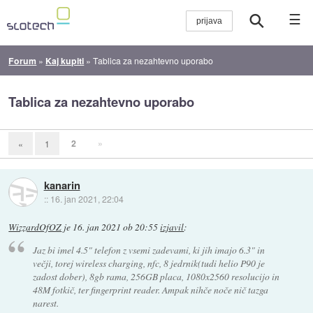
☰
Forum
»
Kaj kupiti
»
Tablica za nezahtevno uporabo
Tablica za nezahtevno uporabo
2
»
«
1
kanarin
::
16. jan 2021, 22:04
WizzardOfOZ
je
16. jan 2021 ob 20:55
izjavil
:
Jaz bi imel 4.5" telefon z vsemi zadevami, ki jih imajo 6.3" in
večji, torej wireless charging, nfc, 8 jedrnik(tudi helio P90 je
zadost dober), 8gb rama, 256GB placa, 1080x2560 resolucijo in
48M fotkič, ter fingerprint reader. Ampak nihče noče nič tazga
narest.