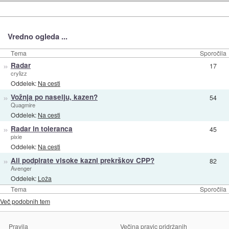
Vredno ogleda ...
Tema
Sporočila
»
Radar
17
crylizz
Oddelek:
Na cesti
»
Vožnja po naselju, kazen?
54
Quagmire
Oddelek:
Na cesti
»
Radar in toleranca
45
pixie
Oddelek:
Na cesti
»
Ali podpirate visoke kazni prekrškov CPP?
82
Avenger
Oddelek:
Loža
Tema
Sporočila
Več podobnih tem
Pravila
Večina pravic pridržanih