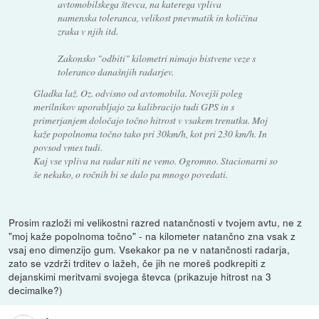
avtomobilskega števca, na katerega vpliva
namenska toleranca, velikost pnevmatik in količina
zraka v njih itd.
Zakonsko "odbiti" kilometri nimajo bistvene veze s
toleranco današnjih radarjev.
Gladka laž. Oz. odvisno od avtomobila. Novejši poleg
merilnikov uporabljajo za kalibracijo tudi GPS in s
primerjanjem določajo točno hitrost v vsakem trenutku. Moj
kaže popolnoma točno tako pri 30km/h, kot pri 230 km/h. In
povsod vmes tudi.
Kaj vse vpliva na radar niti ne vemo. Ogromno. Stacionarni so
še nekako, o ročnih bi se dalo pa mnogo povedati.
Prosim razloži mi velikostni razred natančnosti v tvojem avtu, ne z
"moj kaže popolnoma točno" - na kilometer natančno zna vsak z
vsaj eno dimenzijo gum. Vsekakor pa ne v natančnosti radarja,
zato se vzdrži trditev o lažeh, če jih ne moreš podkrepiti z
dejanskimi meritvami svojega števca (prikazuje hitrost na 3
decimalke?)