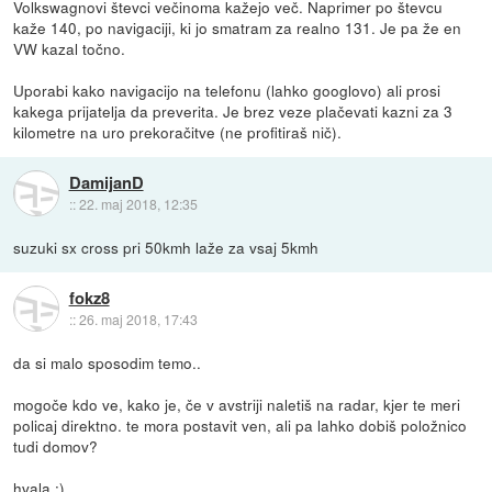
Volkswagnovi števci večinoma kažejo več. Naprimer po števcu
kaže 140, po navigaciji, ki jo smatram za realno 131. Je pa že en
VW kazal točno.
Uporabi kako navigacijo na telefonu (lahko googlovo) ali prosi
kakega prijatelja da preverita. Je brez veze plačevati kazni za 3
kilometre na uro prekoračitve (ne profitiraš nič).
DamijanD
::
22. maj 2018, 12:35
suzuki sx cross pri 50kmh laže za vsaj 5kmh
fokz8
::
26. maj 2018, 17:43
da si malo sposodim temo..
mogoče kdo ve, kako je, če v avstriji naletiš na radar, kjer te meri
policaj direktno. te mora postavit ven, ali pa lahko dobiš položnico
tudi domov?
hvala :)