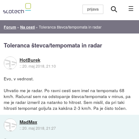
☰
Forum
»
Na cesti
»
Toleranca števca/tempomata in radar
Toleranca števca/tempomata in radar
HotBurek
::
20. maj 2018, 21:10
Evo, v vednost.
Uhvatio me je radar. Po ravni cesti sem imel na tempomatu 68
km/h. Računal sem na odstopanje števca/tempomata v minus, pa
me je radar izmeril za natanko to hitrost. Sem mislil, da pri taki
hitrosti tempomat goljufa za kakšna 2-3 km/h. Pa je čisto točen.
MadMax
::
20. maj 2018, 21:27