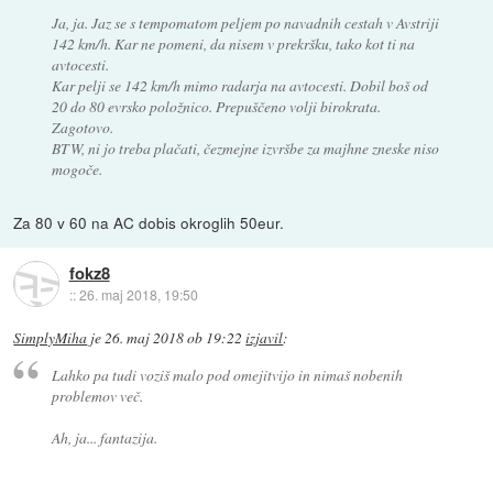
Ja, ja. Jaz se s tempomatom peljem po navadnih cestah v Avstriji
142 km/h. Kar ne pomeni, da nisem v prekršku, tako kot ti na
avtocesti.
Kar pelji se 142 km/h mimo radarja na avtocesti. Dobil boš od
20 do 80 evrsko položnico. Prepuščeno volji birokrata.
Zagotovo.
BTW, ni jo treba plačati, čezmejne izvršbe za majhne zneske niso
mogoče.
Za 80 v 60 na AC dobis okroglih 50eur.
fokz8
::
26. maj 2018, 19:50
SimplyMiha
je
26. maj 2018 ob 19:22
izjavil
:
Lahko pa tudi voziš malo pod omejitvijo in nimaš nobenih
problemov več.
Ah, ja... fantazija.