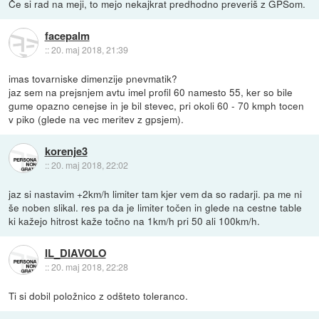
Če si rad na meji, to mejo nekajkrat predhodno preveriš z GPSom.
facepalm
::
20. maj 2018, 21:39
imas tovarniske dimenzije pnevmatik?
jaz sem na prejsnjem avtu imel profil 60 namesto 55, ker so bile
gume opazno cenejse in je bil stevec, pri okoli 60 - 70 kmph tocen
v piko (glede na vec meritev z gpsjem).
korenje3
::
20. maj 2018, 22:02
jaz si nastavim +2km/h limiter tam kjer vem da so radarji. pa me ni
še noben slikal. res pa da je limiter točen in glede na cestne table
ki kažejo hitrost kaže točno na 1km/h pri 50 ali 100km/h.
IL_DIAVOLO
::
20. maj 2018, 22:28
Ti si dobil položnico z odšteto toleranco.