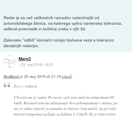
Radar je za več velikostnih razredov natančnejši od
avtomobilskega števca, na katerega vpliva namenska toleranca,
velikost pnevmatik in količina zraka v njih itd.
Zakonsko "odbiti" kilometri nimajo bistvene veze s toleranco
današnjih radarjev.
Mare2
::
22. maj 2018, 12:23
HotBurek
je
20. maj 2018 ob 21:10
izjavil
:
Evo, v vednost.
Uhvatio me je radar. Po ravni cesti sem imel na tempomatu 68
km/h. Računal sem na odstopanje števca/tempomata v minus, pa
me je radar izmeril za natanko to hitrost. Sem mislil, da pri taki
hitrosti tempomat goljufa za kakšna 2-3 km/h. Pa je čisto točen.