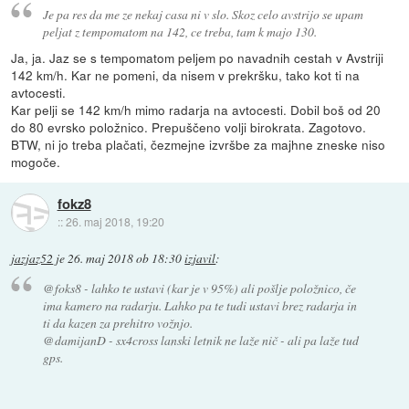
Je pa res da me ze nekaj casa ni v slo. Skoz celo avstrijo se upam
peljat z tempomatom na 142, ce treba, tam k majo 130.
Ja, ja. Jaz se s tempomatom peljem po navadnih cestah v Avstriji
142 km/h. Kar ne pomeni, da nisem v prekršku, tako kot ti na
avtocesti.
Kar pelji se 142 km/h mimo radarja na avtocesti. Dobil boš od 20
do 80 evrsko položnico. Prepuščeno volji birokrata. Zagotovo.
BTW, ni jo treba plačati, čezmejne izvršbe za majhne zneske niso
mogoče.
fokz8
::
26. maj 2018, 19:20
jazjaz52
je
26. maj 2018 ob 18:30
izjavil
:
@foks8 - lahko te ustavi (kar je v 95%) ali pošlje položnico, če
ima kamero na radarju. Lahko pa te tudi ustavi brez radarja in
ti da kazen za prehitro vožnjo.
@damijanD - sx4cross lanski letnik ne laže nič - ali pa laže tud
gps.