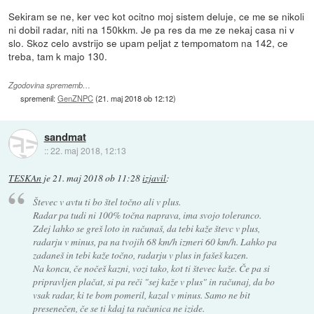
Sekiram se ne, ker vec kot ocitno moj sistem deluje, ce me se nikoli
ni dobil radar, niti na 150kkm. Je pa res da me ze nekaj casa ni v
slo. Skoz celo avstrijo se upam peljat z tempomatom na 142, ce
treba, tam k majo 130.
Zgodovina sprememb…
spremenil:
GenZNPC
(
21. maj 2018 ob 12:12
)
sandmat
::
22. maj 2018, 12:13
TESKAn
je
21. maj 2018 ob 11:28
izjavil
:
Števec v avtu ti bo štel točno ali v plus.
Radar pa tudi ni 100% točna naprava, ima svojo toleranco.
Zdej lahko se greš loto in računaš, da tebi kaže števc v plus,
radarju v minus, pa na tvojih 68 km/h izmeri 60 km/h. Lahko pa
zadaneš in tebi kaže točno, radarju v plus in fašeš kazen.
Na koncu, če nočeš kazni, vozi tako, kot ti števec kaže. Če pa si
pripravljen plačat, si pa reči "sej kaže v plus" in računaj, da bo
vsak radar, ki te bom pomeril, kazal v minus. Samo ne bit
presenečen, če se ti kdaj ta računica ne izide.