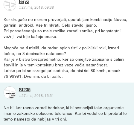
feryz
::
27. maj 2018, 09:38
Ker drugače ne morem preverjati, uporabljam kombinacijo števec,
garmin, android. Vse tri hkrati. Celo število, jasno.
Pri pospeševanju so male razlike zaradi zamika, pri konstantni
vožnji, vsi trije kažejo enako.
Mogoče pa ti misliš, da radar, sploh tisti v policijski roki, izmeri
točno, na 3 decimalke natancno?
Kar je v bistvu brezpredmetno, ker so omejitve zapisane s celimi
števili in je v tem kontekstu brez veze večja natančnost.
Lahko pa bi se skregal pri sodniku, da nisi šel 80 km/h, ampak
79,99991. Dvomim, da bi palilo.
St235
::
27. maj 2018, 15:51
Ne bi, ker ravno zaradi bedakov, ki bi sestavljali take argumente
imamo zakonsko doloceno toleranco. Kar bi vedel ce bi prebral to
temo namesto da nabijas v tri dni.