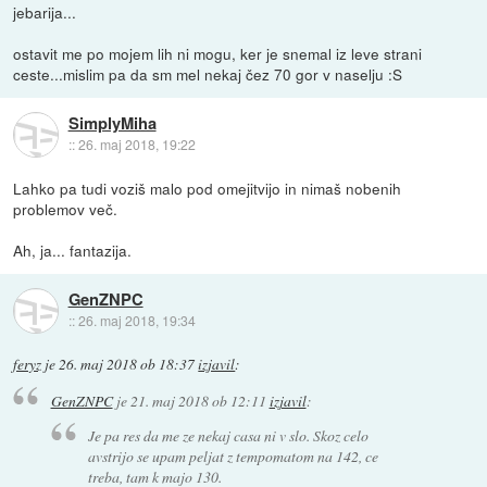
jebarija...
ostavit me po mojem lih ni mogu, ker je snemal iz leve strani
ceste...mislim pa da sm mel nekaj čez 70 gor v naselju :S
SimplyMiha
::
26. maj 2018, 19:22
Lahko pa tudi voziš malo pod omejitvijo in nimaš nobenih
problemov več.
Ah, ja... fantazija.
GenZNPC
::
26. maj 2018, 19:34
feryz
je
26. maj 2018 ob 18:37
izjavil
:
GenZNPC
je
21. maj 2018 ob 12:11
izjavil
:
Je pa res da me ze nekaj casa ni v slo. Skoz celo
avstrijo se upam peljat z tempomatom na 142, ce
treba, tam k majo 130.