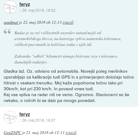
feryz
::
26. maj 2018, 18:32
sandmat
je
22. maj 2018 ob 12:13
izjavil
:
Radar je za več velikostnih razredov natančnejši od
avtomobilskega števca, na katerega vpliva namenska toleranca,
velikost pnevmatik in količina zraka v njih itd.
Zakonsko "odbiti" kilometri nimajo bistvene veze s toleranco
današnjih radarjev.
Gladka laž. Oz. odvisno od avtomobila. Novejši poleg merilnikov
uporabljajo za kalibracijo tudi GPS in s primerjanjem določajo točno
hitrost v vsakem trenutku. Moj kaže popolnoma točno tako pri
30km/h, kot pri 230 km/h. In povsod vmes tudi.
Kaj vse vpliva na radar niti ne vemo. Ogromno. Stacionarni so še
nekako, o ročnih bi se dalo pa mnogo povedati.
feryz
::
26. maj 2018, 18:37
GenZNPC
je
21. maj 2018 ob 12:11
izjavil
: