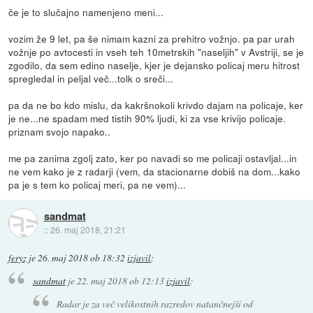
če je to slučajno namenjeno meni...
vozim že 9 let, pa še nimam kazni za prehitro vožnjo. pa par urah
vožnje po avtocesti in vseh teh 10metrskih "naseljih" v Avstriji, se je
zgodilo, da sem edino naselje, kjer je dejansko policaj meru hitrost
spregledal in peljal več...tolk o sreči...
pa da ne bo kdo mislu, da kakršnokoli krivdo dajam na policaje, ker
je ne...ne spadam med tistih 90% ljudi, ki za vse krivijo policaje.
priznam svojo napako..
me pa zanima zgolj zato, ker po navadi so me policaji ostavljal...in
ne vem kako je z radarji (vem, da stacionarne dobiš na dom...kako
pa je s tem ko policaj meri, pa ne vem)...
sandmat
::
26. maj 2018, 21:21
feryz
je
26. maj 2018 ob 18:32
izjavil
:
sandmat
je
22. maj 2018 ob 12:13
izjavil
:
Radar je za več velikostnih razredov natančnejši od