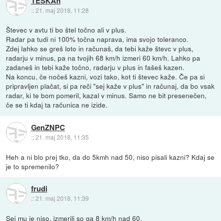
TESKAn
::
21. maj 2018, 11:28
Števec v avtu ti bo štel točno ali v plus.
Radar pa tudi ni 100% točna naprava, ima svojo toleranco.
Zdej lahko se greš loto in računaš, da tebi kaže števc v plus,
radarju v minus, pa na tvojih 68 km/h izmeri 60 km/h. Lahko pa
zadaneš in tebi kaže točno, radarju v plus in fašeš kazen.
Na koncu, če nočeš kazni, vozi tako, kot ti števec kaže. Če pa si
pripravljen plačat, si pa reči "sej kaže v plus" in računaj, da bo vsak
radar, ki te bom pomeril, kazal v minus. Samo ne bit presenečen,
če se ti kdaj ta računica ne izide.
GenZNPC
::
21. maj 2018, 11:35
Heh a ni blo prej tko, da do 5kmh nad 50, niso pisali kazni? Kdaj se
je to spremenilo?
frudi
::
21. maj 2018, 11:39
Sej mu je niso, izmerili so ga 8 km/h nad 60.