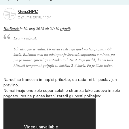
GenZNPC
::
21. maj 2018, 11:41
HotBurek
je
20. maj 2018 ob 21:10
izjavil
:
Evo, v vednost.
Uhvatio me je radar. Po ravni cesti sem imel na tempomatu 68
km/h. Računal sem na odstopanje števca/tempomata v minus, pa
me je radar izmeril za natanko to hitrost. Sem mislil, da pri taki
hitrosti tempomat goljufa za kakšna 2-3 km/h. Pa je čisto točen.
Naredi se francoza in napisi pritozbo, da radar ni bil postavljen
pravilno.
Nemci imajo eno zelo super spletno stran za take zadeve in zelo
pogosto, res ne placas kazni zaradi gluposti policajev: