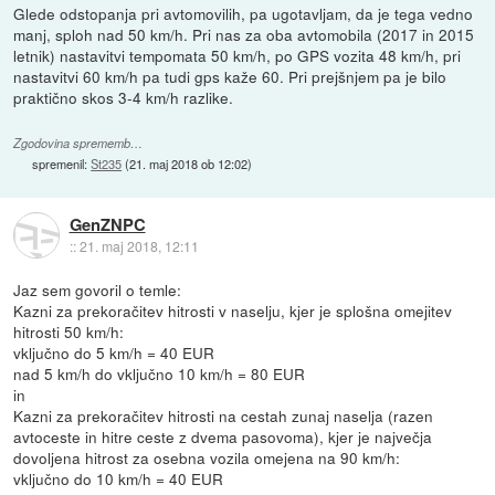
Glede odstopanja pri avtomovilih, pa ugotavljam, da je tega vedno
manj, sploh nad 50 km/h. Pri nas za oba avtomobila (2017 in 2015
letnik) nastavitvi tempomata 50 km/h, po GPS vozita 48 km/h, pri
nastavitvi 60 km/h pa tudi gps kaže 60. Pri prejšnjem pa je bilo
praktično skos 3-4 km/h razlike.
Zgodovina sprememb…
spremenil:
St235
(
21. maj 2018 ob 12:02
)
GenZNPC
::
21. maj 2018, 12:11
Jaz sem govoril o temle:
Kazni za prekoračitev hitrosti v naselju, kjer je splošna omejitev
hitrosti 50 km/h:
vključno do 5 km/h = 40 EUR
nad 5 km/h do vključno 10 km/h = 80 EUR
in
Kazni za prekoračitev hitrosti na cestah zunaj naselja (razen
avtoceste in hitre ceste z dvema pasovoma), kjer je največja
dovoljena hitrost za osebna vozila omejena na 90 km/h:
vključno do 10 km/h = 40 EUR