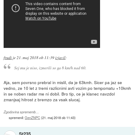
frudi
je
21. maj 2018 ob 11:39
izjavil
:
Sej mu je niso, izmerili so ga 8 km/h nad 60.
Aja, sem povrsno prebral in mislil, da je 63kmh. Sicer pa jaz se
vedno, ze 10 let z tremi razlicnimi avti vozim po tempomatu +10kmh
in se noben radar me ni dobil. Bro tip, ce je klanec navzdol
zmanjsaj hitrost z bremzo za vsak slucaj.
Zgodovina sprememb…
spremenil:
GenZNPC
(
21. maj 2018 ob 11:43
)
St235