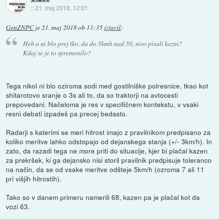
::
21. maj 2018, 12:01
GenZNPC
je
21. maj 2018 ob 11:35
izjavil
:
Heh a ni blo prej tko, da do 5kmh nad 50, niso pisali kazni?
Kdaj se je to spremenilo?
Tega nikol ni blo oziroma sodi med gostilniške polresnice, tkao kot
shitarotovo sranje o 3s ali to, da so traktorji na avtocesti
prepovedani. Načeloma je res v specifičnem kontekstu, v vsaki
resni debati izpadeš pa precej bedasto.
Radarji s katerimi se meri hitrost imajo z pravilnikom predpisano za
koliko meritve lahko odstopajo od dejanskega stanja (+/- 3km/h). In
zato, da razadi tega ne more priti do situacije, kjer bi plačal kazen
za prekršek, ki ga dejansko nisi storil pravilnik predpisuje toleranco
na način, da se od vsake meritve odšteje 5km/h (ozroma 7 ali 11
pri višjih hitrostih).
Tako so v danem primeru namerili 68, kazen pa je plačal kot da
vozi 63.