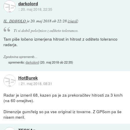
darkolord
::
20. maj 2018, 22:35
IL_DIAVOLO
je
20. maj 2018 ob 22:28
izjavil
:
Ti si dobil položnico z odšteto toleranco.
Tam piše ločeno izmerjena hitrost in hitrost z odšteto toleranco
radarja.
Zgodovina sprememb…
spremenilo:
darkolord
(
20. maj 2018 ob 22:35
)
HotBurek
::
21. maj 2018, 08:31
Radar je izmeril 68, kazen pa je za prekoračitev hitrosti za 3 km/h
(na 60 omejitve).
Dimenzije gum/felg so pa vse original iz tovarne. Z GPSom pa še
nisem meril.