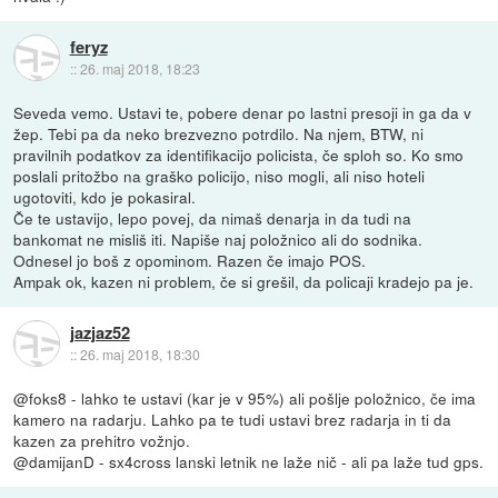
feryz
::
26. maj 2018, 18:23
Seveda vemo. Ustavi te, pobere denar po lastni presoji in ga da v
žep. Tebi pa da neko brezvezno potrdilo. Na njem, BTW, ni
pravilnih podatkov za identifikacijo policista, če sploh so. Ko smo
poslali pritožbo na graško policijo, niso mogli, ali niso hoteli
ugotoviti, kdo je pokasiral.
Če te ustavijo, lepo povej, da nimaš denarja in da tudi na
bankomat ne misliš iti. Napiše naj položnico ali do sodnika.
Odnesel jo boš z opominom. Razen če imajo POS.
Ampak ok, kazen ni problem, če si grešil, da policaji kradejo pa je.
jazjaz52
::
26. maj 2018, 18:30
@foks8 - lahko te ustavi (kar je v 95%) ali pošlje položnico, če ima
kamero na radarju. Lahko pa te tudi ustavi brez radarja in ti da
kazen za prehitro vožnjo.
@damijanD - sx4cross lanski letnik ne laže nič - ali pa laže tud gps.