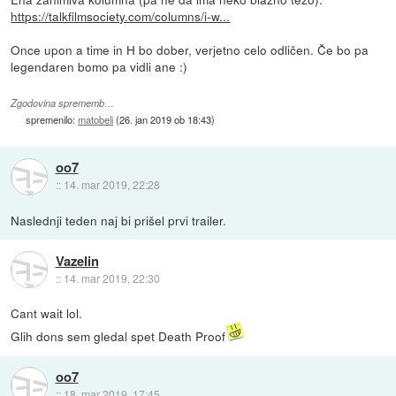
https://talkfilmsociety.com/columns/i-w...
Once upon a time in H bo dober, verjetno celo odličen. Če bo pa
legendaren bomo pa vidli ane :)
Zgodovina sprememb…
spremenilo:
matobeli
(
26. jan 2019 ob 18:43
)
oo7
::
14. mar 2019, 22:28
Naslednji teden naj bi prišel prvi trailer.
Vazelin
::
14. mar 2019, 22:30
Cant wait lol.
Glih dons sem gledal spet Death Proof
oo7
::
18. mar 2019, 17:45