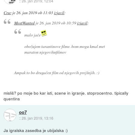
::
26. jan 2019, 12:04
Cruz
je
26. jan 2019 ob 11:03
izjavil
:
MostWanted
je
26. jan 2019 ob 10:59
izjavil
:
malo jače
obožujem tarantinove filme. bom mogu kmal met
maraton njegovihnfilmov
Ampak to bo drugačen film od njegovih prejšnjih. :)
misliš? po moje bo kar isti, scene in igranje. stoprocentno. tipically
quentins
oo7
::
26. jan 2019, 13:16
Ja igralska zasedba je ubijalska :)