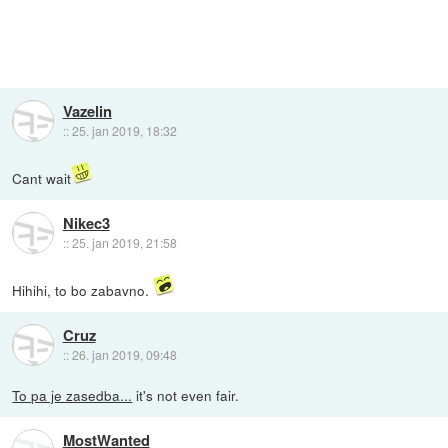
Vazelin
::
25. jan 2019, 18:32
Cant wait
Nikec3
::
25. jan 2019, 21:58
Hihihi, to bo zabavno.
Cruz
::
26. jan 2019, 09:48
To pa je zasedba...
it's not even fair.
MostWanted