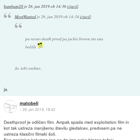
bambam20
je
26. jan 2019 ob 14:36
izjavil
:
MostWanted
je
26. jan 2019 ob 14:34
izjavil
:
pa ravno death proof pa jackie brown sta ena
bolših
Ja. tebi osebno.
ja.
matobeli
::
26. jan 2019, 18:42
Deathproof je odličen film. Ampak spada med exploitation film in
kot tak ustreza manjšemu številu gledalcev, predvsem pa ne
ustreza klasični filmski šoli.
Ena zanimiva kolumna (pa ne da ima neko blazno težo):