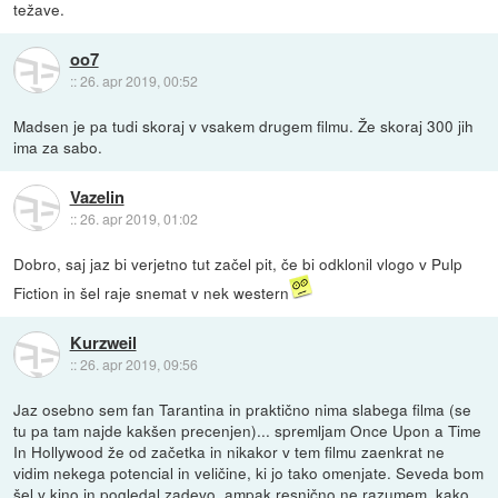
težave.
oo7
::
26. apr 2019, 00:52
Madsen je pa tudi skoraj v vsakem drugem filmu. Že skoraj 300 jih
ima za sabo.
Vazelin
::
26. apr 2019, 01:02
Dobro, saj jaz bi verjetno tut začel pit, če bi odklonil vlogo v Pulp
Fiction in šel raje snemat v nek western
Kurzweil
::
26. apr 2019, 09:56
Jaz osebno sem fan Tarantina in praktično nima slabega filma (se
tu pa tam najde kakšen precenjen)... spremljam Once Upon a Time
In Hollywood že od začetka in nikakor v tem filmu zaenkrat ne
vidim nekega potencial in veličine, ki jo tako omenjate. Seveda bom
šel v kino in pogledal zadevo, ampak resnično ne razumem, kako