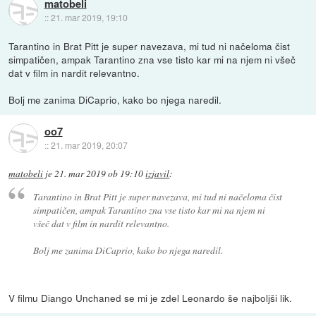
matobeli
::
21. mar 2019, 19:10
Tarantino in Brat Pitt je super navezava, mi tud ni načeloma čist
simpatičen, ampak Tarantino zna vse tisto kar mi na njem ni všeč
dat v film in nardit relevantno.
Bolj me zanima DiCaprio, kako bo njega naredil.
oo7
::
21. mar 2019, 20:07
matobeli
je
21. mar 2019 ob 19:10
izjavil
:
Tarantino in Brat Pitt je super navezava, mi tud ni načeloma čist
simpatičen, ampak Tarantino zna vse tisto kar mi na njem ni
všeč dat v film in nardit relevantno.
Bolj me zanima DiCaprio, kako bo njega naredil.
V filmu Diango Unchaned se mi je zdel Leonardo še najboljši lik.