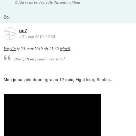
Valda se ne bo švercalo Tarantino filma
Bo.
oo7
::
21. mar 2019, 09:35
Vazelin
je
20. mar 2019 ob 15:32
izjavil
:
Brad pitt mi je malo overrated
Men je pa zelo dober igralec 12 opic, Fight klub, Snatch...