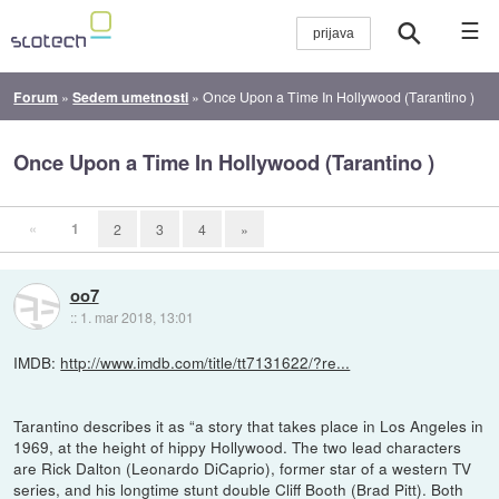
☰
Forum
»
Sedem umetnosti
»
Once Upon a Time In Hollywood (Tarantino )
Once Upon a Time In Hollywood (Tarantino )
«
1
2
3
4
»
oo7
::
1. mar 2018, 13:01
IMDB:
http://www.imdb.com/title/tt7131622/?re...
Tarantino describes it as “a story that takes place in Los Angeles in
1969, at the height of hippy Hollywood. The two lead characters
are Rick Dalton (Leonardo DiCaprio), former star of a western TV
series, and his longtime stunt double Cliff Booth (Brad Pitt). Both