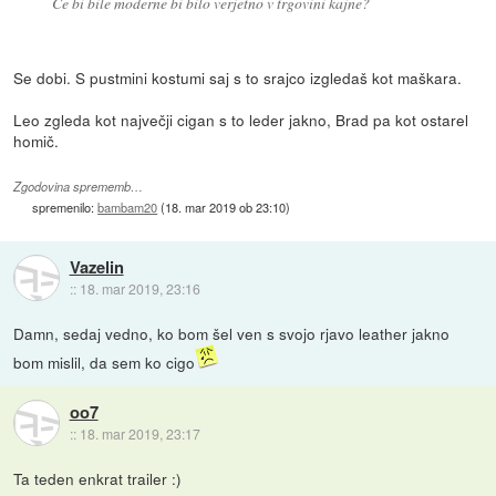
Če bi bile moderne bi bilo verjetno v trgovini kajne?
Se dobi. S pustmini kostumi saj s to srajco izgledaš kot maškara.
Leo zgleda kot največji cigan s to leder jakno, Brad pa kot ostarel
homič.
Zgodovina sprememb…
spremenilo:
bambam20
(
18. mar 2019 ob 23:10
)
Vazelin
::
18. mar 2019, 23:16
Damn, sedaj vedno, ko bom šel ven s svojo rjavo leather jakno
bom mislil, da sem ko cigo
oo7
::
18. mar 2019, 23:17
Ta teden enkrat trailer :)