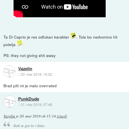
Ta Di Caprio je res odfukan karakter
. Tole bo nedvomno hit
poletja
PS: they not giving shit away
Vazelin
::
20. mar 2019, 15:32
Brad pitt mi je malo overrated
PunkDude
::
21. mar 2019, 07:48
Vazelin
je
20. mar 2019 ob 15:14
izjavil
:
Itak se gre to v kino.