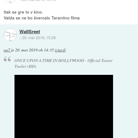
Itak se gre to v kino.
Valda se ne bo švercalo Tarantino filma
WallSreet
::
20. mar 2019, 15:28
oo7
je
20. mar 2019 ob 14:35
izjavil
:
ONCE UPON A TIME IN HOLLYWOOD - Official Teaser
Trailer (HD)