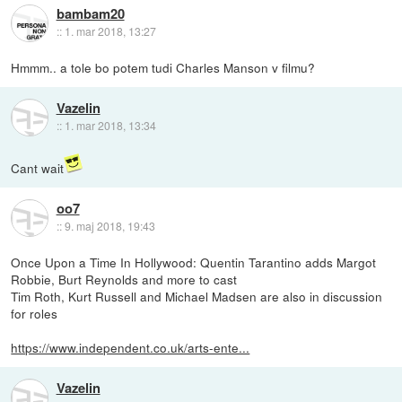
bambam20
::
1. mar 2018, 13:27
Hmmm.. a tole bo potem tudi Charles Manson v filmu?
Vazelin
::
1. mar 2018, 13:34
Cant wait
oo7
::
9. maj 2018, 19:43
Once Upon a Time In Hollywood: Quentin Tarantino adds Margot
Robbie, Burt Reynolds and more to cast
Tim Roth, Kurt Russell and Michael Madsen are also in discussion
for roles
https://www.independent.co.uk/arts-ente...
Vazelin