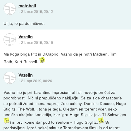
matobeli
::
21. mar 2019, 20:12
Uf ja, to pa definitivno.
Vazelin
::
21. mar 2019, 20:16
Ma koga briga Pitt in DiCaprio. Važno da je notri Madsen, Tim
Roth, Kurt Russell.
Vazelin
::
21. apr 2019, 00:26
Vedno me je pri Tarantinu impresioniral tisti neverjeten čut za
podrobnosti. Nič ni prepuščeno naključju. Še za side characterje
se potrudi že od imena naprej. Zelo catchy. Dominic Decoco, Hugo
Stiglitz, The Wolf... tona je tega. Gledam en torrent včer, neko
nemško akcijsko komedijo, kjer igra Hugo Stiglitz (oz. Til Schweiger
) in prvi komentar pod torrentom = Hugo Stiglitz.
Si
predstvljate. Igraš nekaj minut v Tarantinovem filmu in od takrat