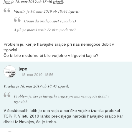
jype
je
18. mar 2019 ob 18:46
izjavil
:
Vazelin
je
18. mar 2019 ob 18:44
izjavil
:
Upam da pridejo spet v modo:D
A jih ne moreš nosit, če niso moderne?
Problem je, ker je havajske srajce pri nas nemogoče dobit v
trgovini.
Če bi bile moderne bi bilo verjetno v trgovini kajne?
jype
::
18. mar 2019, 18:56
Vazelin
je
18. mar 2019 ob 18:47
izjavil
:
Problem je, ker je havajske srajce pri nas nemogoče dobit v
trgovini.
V šestdesetih letih je ena veja ameriške vojske izumila protokol
TCP/IP. V letu 2019 lahko prek njega naročiš havajsko srajco kar
direkt iz Havajev, če je treba.