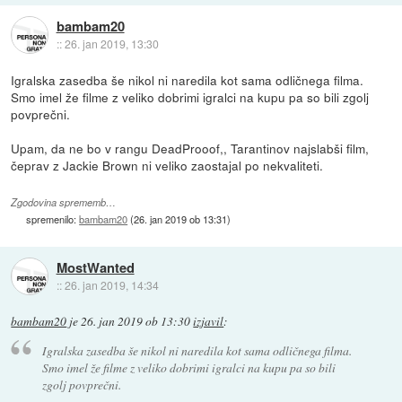
bambam20
::
26. jan 2019, 13:30
Igralska zasedba še nikol ni naredila kot sama odličnega filma.
Smo imel že filme z veliko dobrimi igralci na kupu pa so bili zgolj
povprečni.
Upam, da ne bo v rangu DeadProoof,, Tarantinov najslabši film,
čeprav z Jackie Brown ni veliko zaostajal po nekvaliteti.
Zgodovina sprememb…
spremenilo:
bambam20
(
26. jan 2019 ob 13:31
)
MostWanted
::
26. jan 2019, 14:34
bambam20
je
26. jan 2019 ob 13:30
izjavil
:
Igralska zasedba še nikol ni naredila kot sama odličnega filma.
Smo imel že filme z veliko dobrimi igralci na kupu pa so bili
zgolj povprečni.