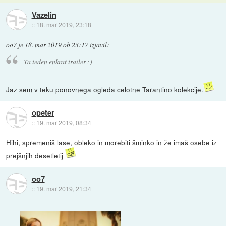
Vazelin
::
18. mar 2019, 23:18
oo7
je
18. mar 2019 ob 23:17
izjavil
:
Ta teden enkrat trailer :)
Jaz sem v teku ponovnega ogleda celotne Tarantino kolekcije.
opeter
::
19. mar 2019, 08:34
Hihi, spremeniš lase, obleko in morebiti šminko in že imaš osebe iz
prejšnjih desetletij
oo7
::
19. mar 2019, 21:34