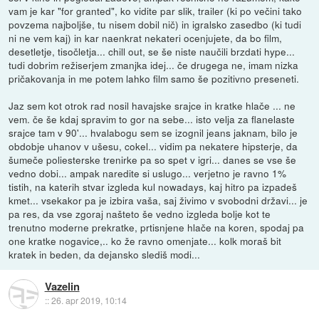
vam je kar "for granted", ko vidite par slik, trailer (ki po večini tako
povzema najboljše, tu nisem dobil nič) in igralsko zasedbo (ki tudi
ni ne vem kaj) in kar naenkrat nekateri ocenjujete, da bo film,
desetletje, tisočletja... chill out, se še niste naučili brzdati hype...
tudi dobrim režiserjem zmanjka idej... če drugega ne, imam nizka
pričakovanja in me potem lahko film samo še pozitivno preseneti.
Jaz sem kot otrok rad nosil havajske srajce in kratke hlače ... ne
vem. če še kdaj spravim to gor na sebe... isto velja za flanelaste
srajce tam v 90'... hvalabogu sem se izognil jeans jaknam, bilo je
obdobje uhanov v ušesu, cokel... vidim pa nekatere hipsterje, da
šumeče poliesterske trenirke pa so spet v igri... danes se vse še
vedno dobi... ampak naredite si uslugo... verjetno je ravno 1%
tistih, na katerih stvar izgleda kul nowadays, kaj hitro pa izpadeš
kmet... vsekakor pa je izbira vaša, saj živimo v svobodni državi... je
pa res, da vse zgoraj našteto še vedno izgleda bolje kot te
trenutno moderne prekratke, prtisnjene hlače na koren, spodaj pa
one kratke nogavice,.. ko že ravno omenjate... kolk moraš bit
kratek in beden, da dejansko slediš modi...
Vazelin
::
26. apr 2019, 10:14