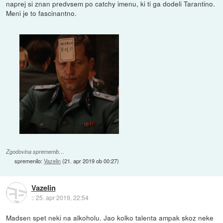
naprej si znan predvsem po catchy imenu, ki ti ga dodeli Tarantino.
Meni je to fascinantno.
Zgodovina sprememb…
spremenilo:
Vazelin
(
21. apr 2019 ob 00:27
)
Vazelin
::
25. apr 2019, 22:54
Madsen spet neki na alkoholu. Jao kolko talenta ampak skoz neke