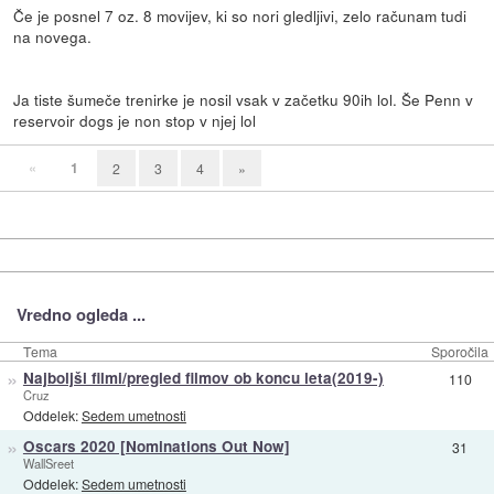
Če je posnel 7 oz. 8 movijev, ki so nori gledljivi, zelo računam tudi
na novega.
Ja tiste šumeče trenirke je nosil vsak v začetku 90ih lol. Še Penn v
reservoir dogs je non stop v njej lol
«
1
2
3
4
»
Vredno ogleda ...
Tema
Sporočila
»
Najboljši filmi/pregled filmov ob koncu leta(2019-)
110
Cruz
Oddelek:
Sedem umetnosti
»
Oscars 2020 [Nominations Out Now]
31
WallSreet
Oddelek:
Sedem umetnosti