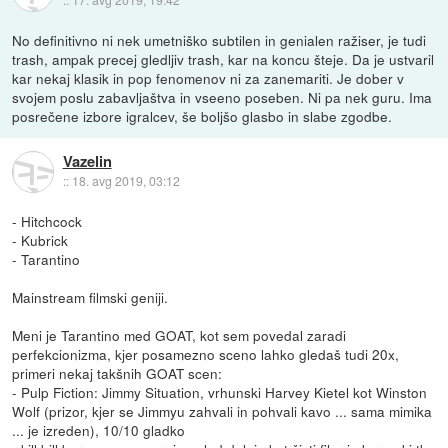
No definitivno ni nek umetniško subtilen in genialen ražiser, je tudi
trash, ampak precej gledljiv trash, kar na koncu šteje. Da je ustvaril
kar nekaj klasik in pop fenomenov ni za zanemariti. Je dober v
svojem poslu zabavljaštva in vseeno poseben. Ni pa nek guru. Ima
posrečene izbore igralcev, še boljšo glasbo in slabe zgodbe.
Vazelin
::
18. avg 2019, 03:12
- Hitchcock
- Kubrick
- Tarantino
Mainstream filmski geniji.
Meni je Tarantino med GOAT, kot sem povedal zaradi
perfekcionizma, kjer posamezno sceno lahko gledaš tudi 20x,
primeri nekaj takšnih GOAT scen:
- Pulp Fiction: Jimmy Situation, vrhunski Harvey Kietel kot Winston
Wolf (prizor, kjer se Jimmyu zahvali in pohvali kavo ... sama mimika
... je izreden), 10/10 gladko