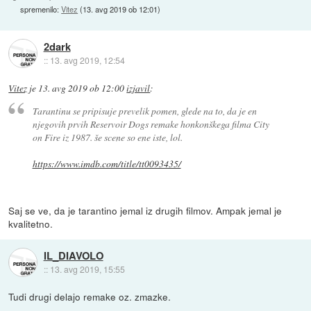
spremenilo:
Vitez
(
13. avg 2019 ob 12:01
)
2dark
::
13. avg 2019, 12:54
Vitez
je
13. avg 2019 ob 12:00
izjavil
:
Tarantinu se pripisuje prevelik pomen, glede na to, da je en
njegovih prvih Reservoir Dogs remake honkonškega filma City
on Fire iz 1987. še scene so ene iste, lol.
https://www.imdb.com/title/tt0093435/
Saj se ve, da je tarantino jemal iz drugih filmov. Ampak jemal je
kvalitetno.
IL_DIAVOLO
::
13. avg 2019, 15:55
Tudi drugi delajo remake oz. zmazke.