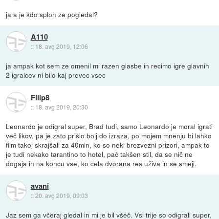
ja a je kdo sploh ze pogledal?
A110
::
18. avg 2019, 12:06
ja ampak kot sem ze omenil mi razen glasbe in recimo igre glavnih
2 igralcev ni bilo kaj prevec vsec
Filip8
::
18. avg 2019, 20:30
Leonardo je odigral super, Brad tudi, samo Leonardo je moral igrati
več likov, pa je zato prišlo bolj do izraza, po mojem mnenju bi lahko
film takoj skrajšali za 40min, ko so neki brezvezni prizori, ampak to
je tudi nekako tarantino to hotel, pač takšen stil, da se nič ne
dogaja in na koncu vse, ko cela dvorana res uživa in se smeji.
avani
::
20. avg 2019, 09:03
Jaz sem ga včeraj gledal in mi je bil všeč. Vsi trije so odigrali super,