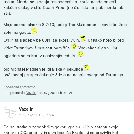
račun. Morda sem pa tja res spomni na, kot je nekdo omenil,
kakšen dialog v stilu Death Proof (ne čist isto, ampak morda tak
stil).
Moja ocena: sladkih 8.7/10, poleg The Mule eden filmov leta. Zelo
zelo me gusta.
Oh in ta sladek vibe 60ih, že skoraj 70ih.
Uf kako noro bi bilo
videt Tarantinov film s setupom 80s.
Vsekakor si ga v kinu
ogledam še enkrat v naslednjih tednih.
ps: Michael Madsen je igral like 4 sekunde
ps2: sedaj pa spet čakanje 3 leta na nekaj novega od Tarantina.
Zgodovina sprememb…
spremenilo:
Vazelin
(
25. avg 2019 ob 01:12
)
Vazelin
::
25. avg 2019, 01:24
Še na kratko o zgodbi: film govori igralcu, ki je v zatonu svoje
kariere (DiCaprio), ki ima za bestiča Brada, ki se preživlja kot