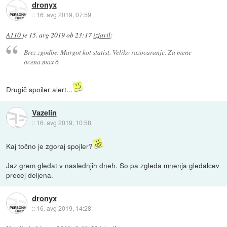
dronyx
::
16. avg 2019, 07:59
A110
je
15. avg 2019 ob 23:17
izjavil
:
Brez zgodbe. Margot kot statist. Veliko razocaranje. Za mene
ocena max 6
Drugič spoiler alert...
Vazelin
::
16. avg 2019, 10:58
Kaj točno je zgoraj spojler?
Jaz grem gledat v naslednjih dneh. So pa zgleda mnenja gledalcev
precej deljena.
dronyx
::
16. avg 2019, 14:28