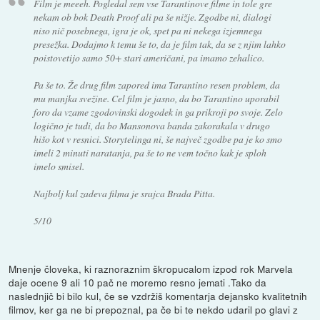
Film je meeeh. Pogledal sem vse Tarantinove filme in tole gre
nekam ob bok Death Proof ali pa še nižje. Zgodbe ni, dialogi
niso nič posebnega, igra je ok, spet pa ni nekega izjemnega
presežka. Dodajmo k temu še to, da je film tak, da se z njim lahko
poistovetijo samo 50+ stari američani, pa imamo zehalico.
Pa še to. Že drug film zapored ima Tarantino resen problem, da
mu manjka svežine. Cel film je jasno, da bo Tarantino uporabil
foro da vzame zgodovinski dogodek in ga prikroji po svoje. Zelo
logično je tudi, da bo Mansonova banda zakorakala v drugo
hišo kot v resnici. Storytelinga ni, še največ zgodbe pa je ko smo
imeli 2 minuti naratanja, pa še to ne vem točno kak je sploh
imelo smisel.
Najbolj kul zadeva filma je srajca Brada Pitta.
5/10
Mnenje človeka, ki raznoraznim škropucalom izpod rok Marvela
daje ocene 9 ali 10 pač ne moremo resno jemati .Tako da
naslednjič bi bilo kul, če se vzdržiš komentarja dejansko kvalitetnih
filmov, ker ga ne bi prepoznal, pa če bi te nekdo udaril po glavi z