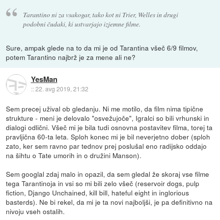
Tarantino ni za vsakogar, tako kot ni Trier, Welles in drugi
podobni čudaki, ki ustvarjajo izjemne filme.
Sure, ampak glede na to da mi je od Tarantina všeč 6/9 filmov,
potem Tarantino najbrž je za mene ali ne?
YesMan
::
22. avg 2019, 21:32
Sem precej užival ob gledanju. Ni me motilo, da film nima tipične
strukture - meni je delovalo "osvežujoče", Igralci so bili vrhunski in
dialogi odlični. Všeč mi je bila tudi osnovna postavitev filma, torej ta
pravljična 60-ta leta. Sploh konec mi je bil neverjetno dober (sploh
zato, ker sem ravno par tednov prej poslušal eno radijsko oddajo
na šihtu o Tate umorih in o družini Manson).
Sem googlal zdaj malo in opazil, da sem gledal že skoraj vse filme
tega Tarantinoja in vsi so mi bili zelo všeč (reservoir dogs, pulp
fiction, Django Unchained, kill bill, hateful eight in inglorious
basterds). Ne bi rekel, da mi je ta novi najboljši, je pa definitivno na
nivoju vseh ostalih.