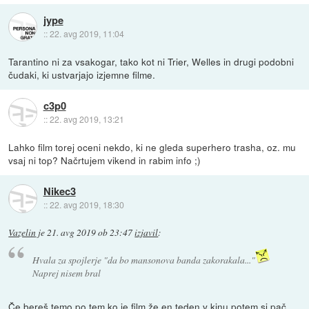
jype
::
22. avg 2019, 11:04
Tarantino ni za vsakogar, tako kot ni Trier, Welles in drugi podobni
čudaki, ki ustvarjajo izjemne filme.
c3p0
::
22. avg 2019, 13:21
Lahko film torej oceni nekdo, ki ne gleda superhero trasha, oz. mu
vsaj ni top? Načrtujem vikend in rabim info ;)
Nikec3
::
22. avg 2019, 18:30
Vazelin
je
21. avg 2019 ob 23:47
izjavil
:
Hvala za spojlerje "da bo mansonova banda zakorakala..."
Naprej nisem bral
Če bereš temo po tem ko je film že en teden v kinu potem si pač