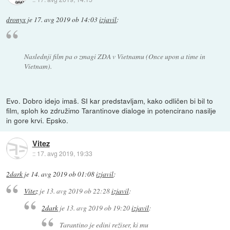
dronyx
je
17. avg 2019 ob 14:03
izjavil
:
Naslednji film pa o zmagi ZDA v Vietnamu (Once upon a time in
Vietnam).
Evo. Dobro idejo imaš. SI kar predstavljam, kako odličen bi bil to
film, sploh ko združimo Tarantinove dialoge in potencirano nasilje
in gore krvi. Epsko.
Vitez
::
17. avg 2019, 19:33
2dark
je
14. avg 2019 ob 01:08
izjavil
:
Vitez
je
13. avg 2019 ob 22:28
izjavil
:
2dark
je
13. avg 2019 ob 19:20
izjavil
:
Tarantino je edini režiser, ki mu