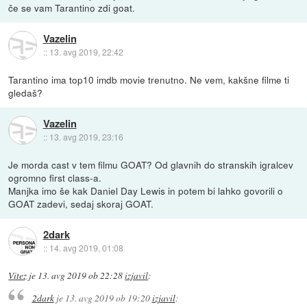
če se vam Tarantino zdi goat.
Vazelin
::
13. avg 2019, 22:42
Tarantino ima top10 imdb movie trenutno. Ne vem, kakšne filme ti
gledaš?
Vazelin
::
13. avg 2019, 23:16
Je morda cast v tem filmu GOAT? Od glavnih do stranskih igralcev
ogromno first class-a.
Manjka imo še kak Daniel Day Lewis in potem bi lahko govorili o
GOAT zadevi, sedaj skoraj GOAT.
2dark
::
14. avg 2019, 01:08
Vitez
je
13. avg 2019 ob 22:28
izjavil
:
2dark
je
13. avg 2019 ob 19:20
izjavil
: