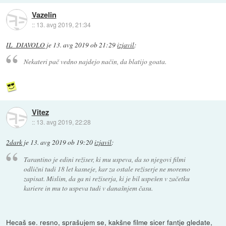
Vazelin
::
13. avg 2019, 21:34
IL_DIAVOLO
je
13. avg 2019 ob 21:29
izjavil
:
Nekateri pač vedno najdejo način, da blatijo goata.
Vitez
::
13. avg 2019, 22:28
2dark
je
13. avg 2019 ob 19:20
izjavil
:
Tarantino je edini režiser, ki mu uspeva, da so njegovi filmi
odlični tudi 18 let kasneje, kar za ostale režiserje ne moremo
zapisat. Mislim, da ga ni režiserja, ki je bil uspešen v začetku
kariere in mu to uspeva tudi v današnjem času.
Hecaš se. resno, sprašujem se, kakšne filme sicer fantje gledate,