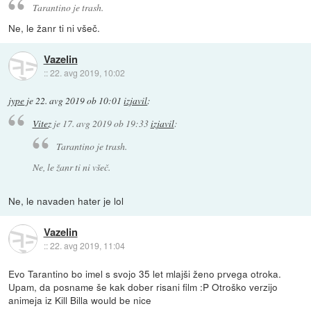
Tarantino je trash.
Ne, le žanr ti ni všeč.
Vazelin
::
22. avg 2019, 10:02
jype
je
22. avg 2019 ob 10:01
izjavil
:
Vitez
je
17. avg 2019 ob 19:33
izjavil
:
Tarantino je trash.
Ne, le žanr ti ni všeč.
Ne, le navaden hater je lol
Vazelin
::
22. avg 2019, 11:04
Evo Tarantino bo imel s svojo 35 let mlajši ženo prvega otroka.
Upam, da posname še kak dober risani film :P Otroško verzijo
animeja iz Kill Billa would be nice