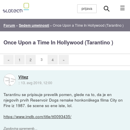
☰
Forum
»
Sedem umetnosti
»
Once Upon a Time In Hollywood (Tarantino )
Once Upon a Time In Hollywood (Tarantino )
3
«
1
2
4
»
Vitez
::
13. avg 2019, 12:00
Tarantinu se pripisuje prevelik pomen, glede na to, da je en
njegovih prvih Reservoir Dogs remake honkonškega filma City on
Fire iz 1987. še scene so ene iste, lol.
https://www.imdb.com/title/tt0093435/
Zgodovina sprememb…