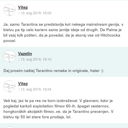
Vitez
::
13. avg 2019, 16:00
Ja, samo Tarantina se predstavlja kot nekega mainstream genija, v
bistvu pa tip celo kariero samo jemlje ideje od drugih. De Palma je
bil vsaj tolk pošten, da je povedal, da je skoraj vse od Hitchcocka
povzel.
Vazelin
::
13. avg 2019, 16:10
Daj prosim naštej Tarantino remake in originale, hater :)
Vitez
::
13. avg 2019, 16:24
Veš kaj, jaz te pa res ne bom izobraževal. V glavnem, kdor je
pogledal karkoli exploitation filmov 60-ih, špaget vesternov,
hongkonških akcijskih filmov..ve, da je Tarantino precenjen. V
bistvu tip 50 let stare fore prodaja, lol.