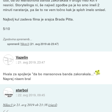
tudi, da bo Mansonova banda zakorakala v drugo hišo kot v
resnici. Storytelinga ni, še največ zgodbe pa je ko smo imeli 2
minuti naratanja, pa še to ne vem točno kak je sploh imelo smisel.
Najbolj kul zadeva filma je srajca Brada Pitta.
5/10
Zgodovina sprememb…
spremenil:
Nikec3
(
21. avg 2019 ob 23:47
)
Vazelin
::
21. avg 2019, 23:47
Hvala za spojlerje "da bo mansonova banda zakorakala..."
Naprej nisem bral
starboi
::
22. avg 2019, 09:45
Nikec3
je
21. avg 2019 ob 23:38
izjavil
: