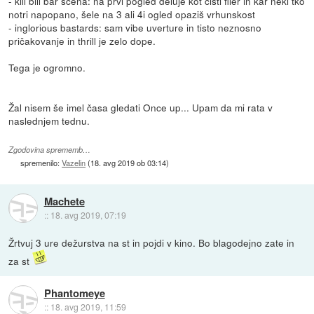
- kill bill bar scena: na prvi pogled deluje kot čisti filer in kar neki tko
notri napopano, šele na 3 ali 4i ogled opaziš vrhunskost
- inglorious bastards: sam vibe uverture in tisto neznosno
pričakovanje in thrill je zelo dope.
Tega je ogromno.
Žal nisem še imel časa gledati Once up... Upam da mi rata v
naslednjem tednu.
Zgodovina sprememb…
spremenilo:
Vazelin
(
18. avg 2019 ob 03:14
)
Machete
::
18. avg 2019, 07:19
Žrtvuj 3 ure dežurstva na st in pojdi v kino. Bo blagodejno zate in
za st
Phantomeye
::
18. avg 2019, 11:59