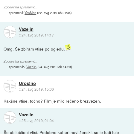
Zgodovina sprememb…
spremenil:
YesMan
(
22. avg 2019 ob 21:34
)
Vazelin
::
24. avg 2019, 14:17
Omg. Še zbiram vtise po ogledu.
Zgodovina sprememb…
spremenilo:
Vazelin
(
24. avg 2019 ob 14:23
)
Uros!no
::
24. avg 2019, 15:06
Kakšne vtise, točno? Film je milo rečeno brezvezen.
Vazelin
::
25. avg 2019, 01:04
Še obljubljeni vtisi. Podobno kot pri novi ženski, se je tudi tule