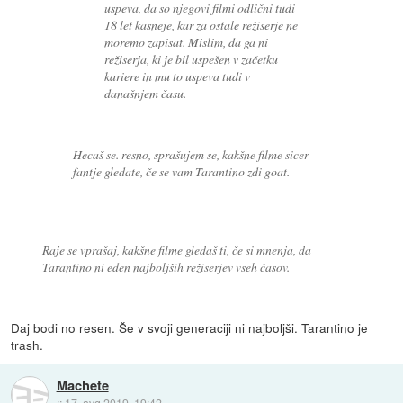
uspeva, da so njegovi filmi odlični tudi
18 let kasneje, kar za ostale režiserje ne
moremo zapisat. Mislim, da ga ni
režiserja, ki je bil uspešen v začetku
kariere in mu to uspeva tudi v
današnjem času.
Hecaš se. resno, sprašujem se, kakšne filme sicer
fantje gledate, če se vam Tarantino zdi goat.
Raje se vprašaj, kakšne filme gledaš ti, če si mnenja, da
Tarantino ni eden najboljših režiserjev vseh časov.
Daj bodi no resen. Še v svoji generaciji ni najboljši. Tarantino je
trash.
Machete
::
17. avg 2019, 19:42