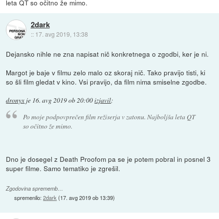
leta QT so očitno že mimo.
2dark
::
17. avg 2019, 13:38
Dejansko nihle ne zna napisat nič konkretnega o zgodbi, ker je ni.
Margot je baje v filmu zelo malo oz skoraj nič. Tako pravijo tisti, ki
so šli film gledat v kino. Vsi pravijo, da film nima smiselne zgodbe.
dronyx
je
16. avg 2019 ob 20:00
izjavil
:
Po moje podpovprečen film režiserja v zatonu. Najboljša leta QT
so očitno že mimo.
Dno je dosegel z Death Proofom pa se je potem pobral in posnel 3
super filme. Samo tematiko je zgrešil.
Zgodovina sprememb…
spremenilo:
2dark
(
17. avg 2019 ob 13:39
)