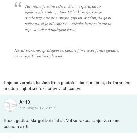
Tarantino je edini režiser, ki mu uspeva, da so
njegovi filmi odlični tudi 18 let kasneje, kar za
ostale režiserje ne moremo zapisat. Mislim, da ga ni
režiserja, ki je bil uspešen v začetku kariere in mu to
uspeva tudi v današnjem času.
Hecaš se. resno, sprašujem se, kakšne filme sicer fantje gledate,
če se vam Tarantino zdi goat.
Raje se vprašaj, kakšne filme gledaš ti, če si mnenja, da Tarantino
ni eden najboljših režiserjev vseh časov.
A110
::
15. avg 2019, 23:17
Brez zgodbe. Margot kot statist. Veliko razocaranje. Za mene
ocena max 6