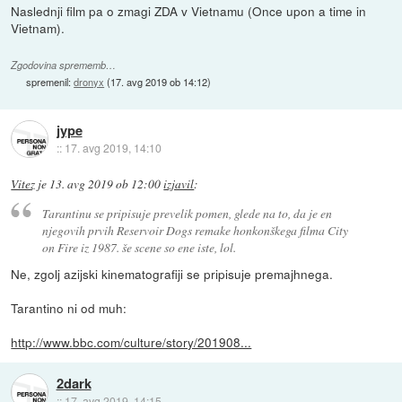
Naslednji film pa o zmagi ZDA v Vietnamu (Once upon a time in
Vietnam).
Zgodovina sprememb…
spremenil:
dronyx
(
17. avg 2019 ob 14:12
)
jype
::
17. avg 2019, 14:10
Vitez
je
13. avg 2019 ob 12:00
izjavil
:
Tarantinu se pripisuje prevelik pomen, glede na to, da je en
njegovih prvih Reservoir Dogs remake honkonškega filma City
on Fire iz 1987. še scene so ene iste, lol.
Ne, zgolj azijski kinematografiji se pripisuje premajhnega.
Tarantino ni od muh:
http://www.bbc.com/culture/story/201908...
2dark
::
17. avg 2019, 14:15