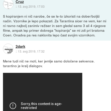
Cruz
::
13. avg 2019, 17:03
S kopiranjem ni nič narobe, če se le-to izkoristi na dober/boljši
način. Vzornike je lepo pokazati. Za Tarantina sicer ne vem, ker mi
ni ravno najbolj zanimiv režiser in sem gledal samo 3 ali 4 njegove
filme, ampak lep primer dobrega "kopiranja" se mi zdi pri bratoma
Coen. Onadva pa res naklonita lepo čast svojim vzornikom.
2dark
::
13. avg 2019, 17:32
Mene tudi nič ne moti, ker jemlje samo določene sekvence.
tarantino je kralj dialogov.