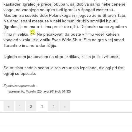
kaskader. Igralec je precej obupan, saj dobiva samo neke cenene
vloge, od zadnjega se upira tudi igranju v špageti westernu.
Medtem za sosede dobi Polanskega in njegovo ženo Sharon Tate.
Na drugi strani mesta se v neki komuni družijo smrdljivi hipurji
(igralec jih ne mara in ima prezir do njih). Dejansko same zgodbe v
filmu ni veliko.
Ne pričakovat, da boste v filmu videli kakšen
vpogled v zakulisje v stilu Eyes Wide Shut. Film ne gre v tej smeri.
Tarantino ima noro domišljijo.
Izgleda sem jaz povsem na strani kritikov, ki jim je film vrhunski.
Še to: tista zadnja scena je res vrhunsko izpeljana, dialogi pri tisti
ograji so upscale.
Zgodovina sprememb…
spremenilo:
Vazelin
(
25. avg 2019 ob 01:32
)
3
«
1
2
4
»