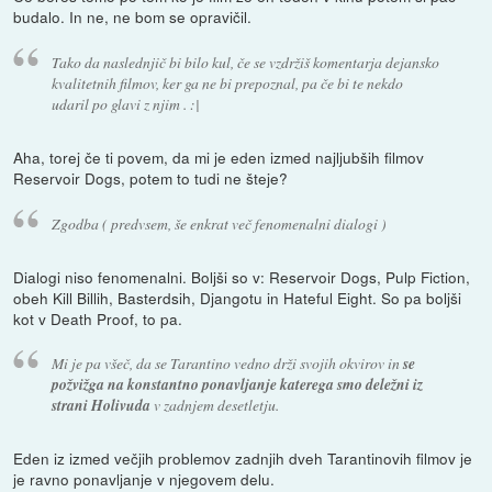
budalo. In ne, ne bom se opravičil.
Tako da naslednjič bi bilo kul, če se vzdržiš komentarja dejansko
kvalitetnih filmov, ker ga ne bi prepoznal, pa če bi te nekdo
udaril po glavi z njim . :|
Aha, torej če ti povem, da mi je eden izmed najljubših filmov
Reservoir Dogs, potem to tudi ne šteje?
Zgodba ( predvsem, še enkrat več fenomenalni dialogi )
Dialogi niso fenomenalni. Boljši so v: Reservoir Dogs, Pulp Fiction,
obeh Kill Billih, Basterdsih, Djangotu in Hateful Eight. So pa boljši
kot v Death Proof, to pa.
Mi je pa všeč, da se Tarantino vedno drži svojih okvirov in
se
požvižga na konstantno ponavljanje katerega smo deležni iz
strani Holivuda
v zadnjem desetletju.
Eden iz izmed večjih problemov zadnjih dveh Tarantinovih filmov je
je ravno ponavljanje v njegovem delu.