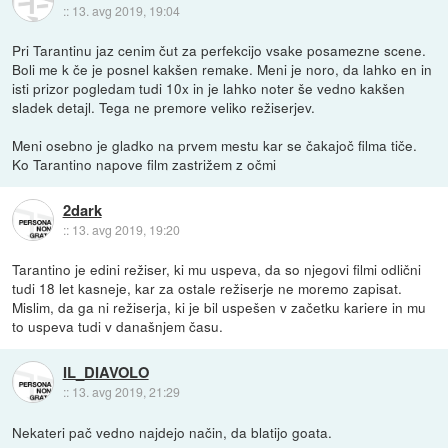
::
13. avg 2019, 19:04
Pri Tarantinu jaz cenim čut za perfekcijo vsake posamezne scene.
Boli me k če je posnel kakšen remake. Meni je noro, da lahko en in
isti prizor pogledam tudi 10x in je lahko noter še vedno kakšen
sladek detajl. Tega ne premore veliko režiserjev.
Meni osebno je gladko na prvem mestu kar se čakajoč filma tiče.
Ko Tarantino napove film zastrižem z očmi
2dark
::
13. avg 2019, 19:20
Tarantino je edini režiser, ki mu uspeva, da so njegovi filmi odlični
tudi 18 let kasneje, kar za ostale režiserje ne moremo zapisat.
Mislim, da ga ni režiserja, ki je bil uspešen v začetku kariere in mu
to uspeva tudi v današnjem času.
IL_DIAVOLO
::
13. avg 2019, 21:29
Nekateri pač vedno najdejo način, da blatijo goata.