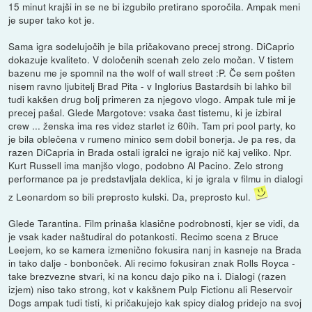
15 minut krajši in se ne bi izgubilo pretirano sporočila. Ampak meni
je super tako kot je.
Sama igra sodelujočih je bila pričakovano precej strong. DiCaprio
dokazuje kvaliteto. V določenih scenah zelo zelo močan. V tistem
bazenu me je spomnil na the wolf of wall street :P. Če sem pošten
nisem ravno ljubitelj Brad Pita - v Inglorius Bastardsih bi lahko bil
tudi kakšen drug bolj primeren za njegovo vlogo. Ampak tule mi je
precej pašal. Glede Margotove: vsaka čast tistemu, ki je izbiral
crew ... ženska ima res videz starlet iz 60ih. Tam pri pool party, ko
je bila oblečena v rumeno minico sem dobil bonerja. Je pa res, da
razen DiCapria in Brada ostali igralci ne igrajo nič kaj veliko. Npr.
Kurt Russell ima manjšo vlogo, podobno Al Pacino. Zelo strong
performance pa je predstavljala deklica, ki je igrala v filmu in dialogi
z Leonardom so bili preprosto kulski. Da, preprosto kul.
Glede Tarantina. Film prinaša klasične podrobnosti, kjer se vidi, da
je vsak kader naštudiral do potankosti. Recimo scena z Bruce
Leejem, ko se kamera izmenično fokusira nanj in kasneje na Brada
in tako dalje - bonbonček. Ali recimo fokusiran znak Rolls Royca -
take brezvezne stvari, ki na koncu dajo piko na i. Dialogi (razen
izjem) niso tako strong, kot v kakšnem Pulp Fictionu ali Reservoir
Dogs ampak tudi tisti, ki pričakujejo kak spicy dialog pridejo na svoj