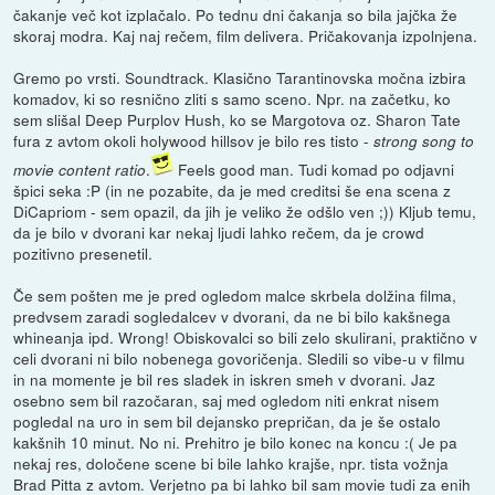
čakanje več kot izplačalo. Po tednu dni čakanja so bila jajčka že
skoraj modra. Kaj naj rečem, film delivera. Pričakovanja izpolnjena.
Gremo po vrsti. Soundtrack. Klasično Tarantinovska močna izbira
komadov, ki so resnično zliti s samo sceno. Npr. na začetku, ko
sem slišal Deep Purplov Hush, ko se Margotova oz. Sharon Tate
fura z avtom okoli holywood hillsov je bilo res tisto -
strong song to
.
Feels good man. Tudi komad po odjavni
movie content ratio
špici seka :P (in ne pozabite, da je med creditsi še ena scena z
DiCapriom - sem opazil, da jih je veliko že odšlo ven ;)) Kljub temu,
da je bilo v dvorani kar nekaj ljudi lahko rečem, da je crowd
pozitivno presenetil.
Če sem pošten me je pred ogledom malce skrbela dolžina filma,
predvsem zaradi sogledalcev v dvorani, da ne bi bilo kakšnega
whineanja ipd. Wrong! Obiskovalci so bili zelo skulirani, praktično v
celi dvorani ni bilo nobenega govoričenja. Sledili so vibe-u v filmu
in na momente je bil res sladek in iskren smeh v dvorani. Jaz
osebno sem bil razočaran, saj med ogledom niti enkrat nisem
pogledal na uro in sem bil dejansko prepričan, da je še ostalo
kakšnih 10 minut. No ni. Prehitro je bilo konec na koncu :( Je pa
nekaj res, določene scene bi bile lahko krajše, npr. tista vožnja
Brad Pitta z avtom. Verjetno pa bi lahko bil sam movie tudi za enih