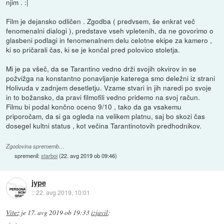
njim . :|
Film je dejansko odličen . Zgodba ( predvsem, še enkrat več
fenomenalni dialogi ), predstave vseh vpletenih, da ne govorimo o
glasbeni podlagi in fenomenalnem delu celotne ekipe za kamero ,
ki so pričarali čas, ki se je končal pred polovico stoletja.
Mi je pa všeč, da se Tarantino vedno drži svojih okvirov in se
požvižga na konstantno ponavljanje katerega smo deležni iz strani
Holivuda v zadnjem desetletju. Vzame stvari in jih naredi po svoje
in to božansko, da pravi filmofili vedno pridemo na svoj račun.
Filmu bi podal končno oceno 9/10 , tako da ga vsakemu
priporočam, da si ga ogleda na velikem platnu, saj bo skozi čas
dosegel kultni status , kot večina Tarantinotovih predhodnikov.
Zgodovina sprememb…
spremenil:
starboi
(
22. avg 2019 ob 09:46
)
jype
::
22. avg 2019, 10:01
Vitez
je
17. avg 2019 ob 19:33
izjavil
: