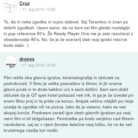
Cruz
::
17. avg 2019, 13:56
To, da ni neke zgodbe ni nujno slabost. Saj Tarantino ni znan po
dobrih zgodbah. Upam samo, da ne bom cel film gledal nostalgijo
in pop reference 60's. Že Ready Player One me je zelo razočaral z
obsedenostjo 80's. No, če je že scenarij slab vsaj igralci niso/ne
bodo slabi. :)
dronyx
::
17. avg 2019, 14:03
Film rešita oba glavna igralca, kinematografija in občutek za
podrobnosti. V filmu je veliko posnetkov iz filmov, ki jih snema
glavni junak in to doda kakšno uro k sami dolžini. Sam sem dobil
občutek da je QT spet hotel pokazati nek trik, ki ga je že izvedel pri
enem filmu prej in ta pride na koncu. Ampak večina mlajših po moje
ozadja te zgodbe niti ne pozna, tako da je vseeno, kako se vse
skupaj konča. Predvsem zaradi igre obeh glavnih igralcev pa vsaj
meni film ni bil dolgočasen. Feministke pa bodo verjetno nad filmom
navdušene, saj so v njem ženske deležne vsaj toliko, če ne še več
brutalnega nasilja kot moški.