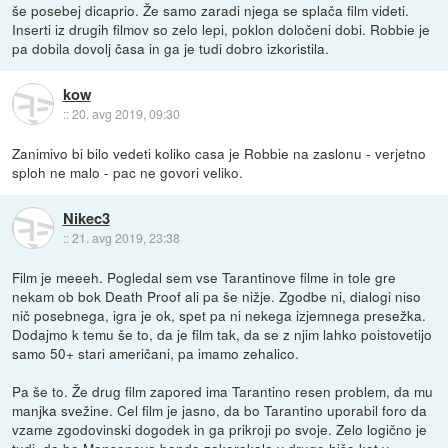
še posebej dicaprio. Že samo zaradi njega se splača film videti.
Inserti iz drugih filmov so zelo lepi, poklon določeni dobi. Robbie je
pa dobila dovolj časa in ga je tudi dobro izkoristila.
kow
::
20. avg 2019, 09:30
Zanimivo bi bilo vedeti koliko casa je Robbie na zaslonu - verjetno
sploh ne malo - pac ne govori veliko.
Nikec3
::
21. avg 2019, 23:38
Film je meeeh. Pogledal sem vse Tarantinove filme in tole gre
nekam ob bok Death Proof ali pa še nižje. Zgodbe ni, dialogi niso
nič posebnega, igra je ok, spet pa ni nekega izjemnega presežka.
Dodajmo k temu še to, da je film tak, da se z njim lahko poistovetijo
samo 50+ stari američani, pa imamo zehalico.
Pa še to. Že drug film zapored ima Tarantino resen problem, da mu
manjka svežine. Cel film je jasno, da bo Tarantino uporabil foro da
vzame zgodovinski dogodek in ga prikroji po svoje. Zelo logično je