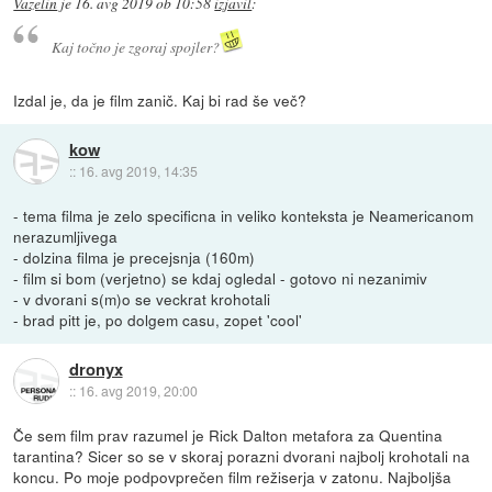
Vazelin
je
16. avg 2019 ob 10:58
izjavil
:
Kaj točno je zgoraj spojler?
Izdal je, da je film zanič. Kaj bi rad še več?
kow
::
16. avg 2019, 14:35
- tema filma je zelo specificna in veliko konteksta je Neamericanom
nerazumljivega
- dolzina filma je precejsnja (160m)
- film si bom (verjetno) se kdaj ogledal - gotovo ni nezanimiv
- v dvorani s(m)o se veckrat krohotali
- brad pitt je, po dolgem casu, zopet 'cool'
dronyx
::
16. avg 2019, 20:00
Če sem film prav razumel je Rick Dalton metafora za Quentina
tarantina? Sicer so se v skoraj porazni dvorani najbolj krohotali na
koncu. Po moje podpovprečen film režiserja v zatonu. Najboljša