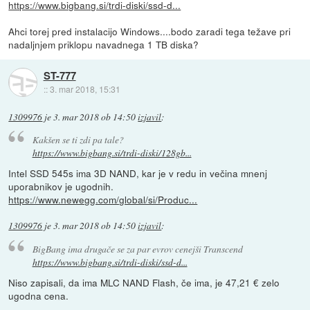
https://www.bigbang.si/trdi-diski/ssd-d...
Ahci torej pred instalacijo Windows....bodo zaradi tega težave pri
nadaljnjem priklopu navadnega 1 TB diska?
ST-777
::
3. mar 2018, 15:31
1309976
je
3. mar 2018 ob 14:50
izjavil
:
Kakšen se ti zdi pa tale?
https://www.bigbang.si/trdi-diski/128gb...
Intel SSD 545s ima 3D NAND, kar je v redu in večina mnenj
uporabnikov je ugodnih.
https://www.newegg.com/global/si/Produc...
1309976
je
3. mar 2018 ob 14:50
izjavil
:
BigBang ima drugače se za par evrov cenejši Transcend
https://www.bigbang.si/trdi-diski/ssd-d...
Niso zapisali, da ima MLC NAND Flash, če ima, je 47,21 € zelo
ugodna cena.