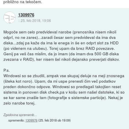
približno na tekočem.
1309976
::
25. feb 2018, 19:06
Mogoče sem celo predvideval narobe (prenosnika nisem nikoli
odprl, no ne zares)...zaradi česar sem predvideval da ima dva
diska...zdaj pa kaže da ima le enega in še en odprt slot za HDD
(po videnem na utubeu). Torej upam da brez RAID povezave.
Genij pa veš čas mislim, da jo imam (da imam dva 500 GB diska
zvezana v RAID), ker nisem šel nikoli dejansko preverjati diskov.
P.s.
Windowsi so se zbudili, ampak vse skupaj deluje na meji znosnega
(šteka kot noro). Upam, da mi uspe prenesti čim več podatkov
preden dokončno odpove. Windowsi so predlagali takojšen reset
sistema in ponoven disk check,pa v košu sem našel datoteke, ki so
se kar same znašle tam (fotografije s sistemske particije). Nekaj je
zelo narobe torej.
Zgodovina sprememb…
spremenilo:
1309976
(
25. feb 2018 ob 19:09
)