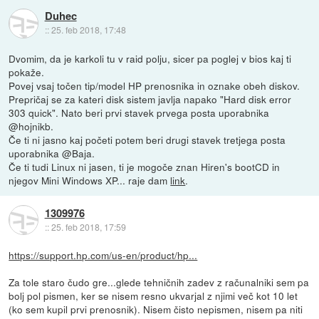
Duhec
::
25. feb 2018, 17:48
Dvomim, da je karkoli tu v raid polju, sicer pa poglej v bios kaj ti
pokaže.
Povej vsaj točen tip/model HP prenosnika in oznake obeh diskov.
Prepričaj se za kateri disk sistem javlja napako "Hard disk error
303 quick". Nato beri prvi stavek prvega posta uporabnika
@hojnikb.
Če ti ni jasno kaj početi potem beri drugi stavek tretjega posta
uporabnika @Baja.
Če ti tudi Linux ni jasen, ti je mogoče znan Hiren's bootCD in
njegov Mini Windows XP... raje dam
link
.
1309976
::
25. feb 2018, 17:59
https://support.hp.com/us-en/product/hp...
Za tole staro čudo gre...glede tehničnih zadev z računalniki sem pa
bolj pol pismen, ker se nisem resno ukvarjal z njimi več kot 10 let
(ko sem kupil prvi prenosnik). Nisem čisto nepismen, nisem pa niti