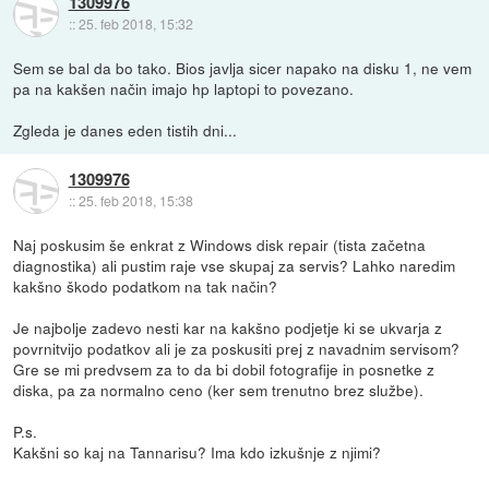
1309976
::
25. feb 2018, 15:32
Sem se bal da bo tako. Bios javlja sicer napako na disku 1, ne vem
pa na kakšen način imajo hp laptopi to povezano.
Zgleda je danes eden tistih dni...
1309976
::
25. feb 2018, 15:38
Naj poskusim še enkrat z Windows disk repair (tista začetna
diagnostika) ali pustim raje vse skupaj za servis? Lahko naredim
kakšno škodo podatkom na tak način?
Je najbolje zadevo nesti kar na kakšno podjetje ki se ukvarja z
povrnitvijo podatkov ali je za poskusiti prej z navadnim servisom?
Gre se mi predvsem za to da bi dobil fotografije in posnetke z
diska, pa za normalno ceno (ker sem trenutno brez službe).
P.s.
Kakšni so kaj na Tannarisu? Ima kdo izkušnje z njimi?