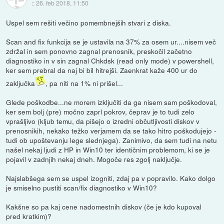
::
26. feb 2018, 11:50
Uspel sem rešiti večino pomembnejših stvari z diska.
Scan and fix funkcija se je ustavila na 37% za osem ur....nisem več
zdržal in sem ponovno zagnal prenosnik, preskočil začetno
diagnostiko in v sin zagnal Chkdsk (read only mode) v powershell,
ker sem prebral da naj bi bil hitrejši. Zaenkrat kaže 400 ur do
zaključka
, pa niti na 1% ni prišel...
Glede poškodbe...ne morem izključiti da ga nisem sam poškodoval,
ker sem bolj (pre) močno zaprl pokrov, čeprav je to tudi zelo
vprašljivo (kljub temu, da pišejo o izredni občutljivosti diskov v
prenosnikih, nekako težko verjamem da se tako hitro poškodujejo -
tudi ob upoštevanju lege slednjega). Zanimivo, da sem tudi na netu
našel nekaj ljudi z HP in Win10 ter identičnim problemom, ki se je
pojavil v zadnjih nekaj dneh. Mogoče res zgolj naključje.
Najslabšega sem se uspel izogniti, zdaj pa v popravilo. Kako dolgo
je smiselno pustiti scan/fix diagnostiko v Win10?
Kakšne so pa kaj cene nadomestnih diskov (če je kdo kupoval
pred kratkim)?