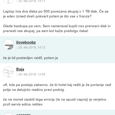
::
25. feb 2018, 14:11
Laptop ima dva diska po 500 povezana skupaj v 1 TB disk. Če se
je eden izmed dveh pokvaril potem je šlo vse v franze?
Glede backupa pa vem. Sem nameraval kupiti nov prenosni disk in
prenesti vse skupaj, pa sem kot kaže predolgo čakal.
iloveboobz
::
25. feb 2018, 14:12
če je bil postavljen raid0, potem ja
Baja
::
25. feb 2018, 14:55
uff, tole pa postaja zabavno. če bi hotel kaj rešiti je že portanje raid
polja na delujočo mašino pravi podvig.
če ne moreš zaobiti tega errorja (te ne spusti naprej) je verjetno
profi servis edina rešitev