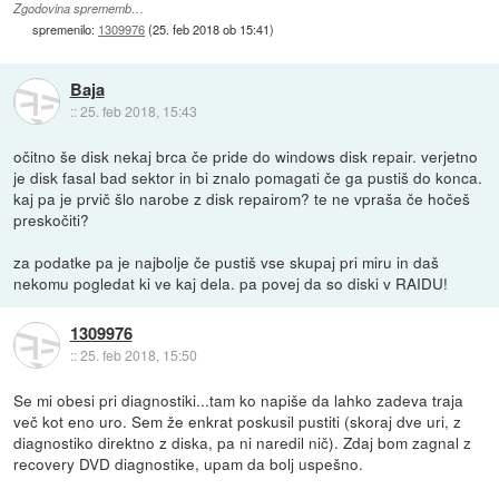
Zgodovina sprememb…
spremenilo:
1309976
(
25. feb 2018 ob 15:41
)
Baja
::
25. feb 2018, 15:43
očitno še disk nekaj brca če pride do windows disk repair. verjetno
je disk fasal bad sektor in bi znalo pomagati če ga pustiš do konca.
kaj pa je prvič šlo narobe z disk repairom? te ne vpraša če hočeš
preskočiti?
za podatke pa je najbolje če pustiš vse skupaj pri miru in daš
nekomu pogledat ki ve kaj dela. pa povej da so diski v RAIDU!
1309976
::
25. feb 2018, 15:50
Se mi obesi pri diagnostiki...tam ko napiše da lahko zadeva traja
več kot eno uro. Sem že enkrat poskusil pustiti (skoraj dve uri, z
diagnostiko direktno z diska, pa ni naredil nič). Zdaj bom zagnal z
recovery DVD diagnostike, upam da bolj uspešno.