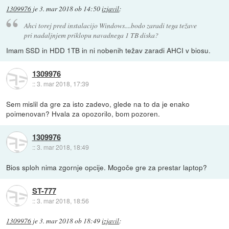
1309976
je
3. mar 2018 ob 14:50
izjavil
:
Ahci torej pred instalacijo Windows....bodo zaradi tega težave
pri nadaljnjem priklopu navadnega 1 TB diska?
Imam SSD in HDD 1TB in ni nobenih težav zaradi AHCI v biosu.
1309976
::
3. mar 2018, 17:39
Sem mislil da gre za isto zadevo, glede na to da je enako
poimenovan? Hvala za opozorilo, bom pozoren.
1309976
::
3. mar 2018, 18:49
Bios sploh nima zgornje opcije. Mogoče gre za prestar laptop?
ST-777
::
3. mar 2018, 18:56
1309976
je
3. mar 2018 ob 18:49
izjavil
: