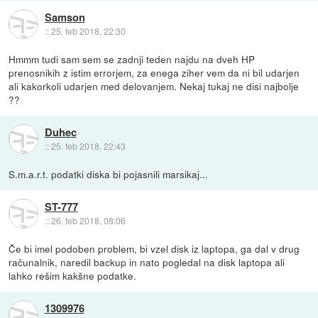
Samson
::
25. feb 2018, 22:30
Hmmm tudi sam sem se zadnji teden najdu na dveh HP
prenosnikih z istim errorjem, za enega ziher vem da ni bil udarjen
ali kakorkoli udarjen med delovanjem. Nekaj tukaj ne disi najbolje
??
Duhec
::
25. feb 2018, 22:43
S.m.a.r.t. podatki diska bi pojasnili marsikaj...
ST-777
::
26. feb 2018, 08:06
Če bi imel podoben problem, bi vzel disk iz laptopa, ga dal v drug
računalnik, naredil backup in nato pogledal na disk laptopa ali
lahko rešim kakšne podatke.
1309976