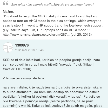
Bios sploh nima zgornje opcije. Mogoče gre za prestar laptop?
Možno.
"I'm about to begin the SSD install process, and I can't find an
option to turn on AHCI mode in the bios settings, which everyone
says is step 1. I went toHP support and the low-level tech support
guy I talk to says "Oh, HP Laptops can't do AHCI mode.""
http://www.tomshardware.co.uk/forum/287...
(Jul 25, 2012)
1309976
::
12. mar 2018, 19:46
SSD se ni dalo inštalirati, ker bios ne podpira gornje opcije, zato
sem se odločil in vgradil malo hitrejši "navaden" disk (Hitachi
traveler 1TB 7200).
Zdaj me pa zanima sledeče:
na starem disku, ki je razdeljen na 3 particije, je prva sistemska in
to bi rad sformatiral, da bom imel dostop do podatkov na ostalih
particijah (v kolikor bi poskusil disk vgraditi v laptop). Particije so
bile kreirane s pomočjo orodja (resize partitions, če se prav
spomnim) v win10. Kako se lotiti zadeve? Je sploh mogoče, glede