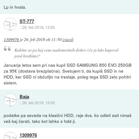
Lp in hvala.
ST-777
::
26. feb 2018, 13:55
1309976
je
26. feb 2018 ob 11:50
izjavil
:
Kakšne so pa kaj cene nadomestnih diskov (če je kdo kupoval
pred kratkim)?
Januarja letos sem pri nas kupil SSD SAMSUNG 850 EVO 250GB
za 95€ (dostava brezplačna). Svetujem ti, da kupiš SSD in ne
HDD, ker SSD ni občutljiv na treslaje, poleg tega SSD zelo pohitri
sistem.
Baja
::
26. feb 2018, 15:05
podatke pa seveda na klasični HDD, raje dva. ko odleti ssd nimaš
veš kaj čarati, tako kot lahko s hdd-ji.
1309976