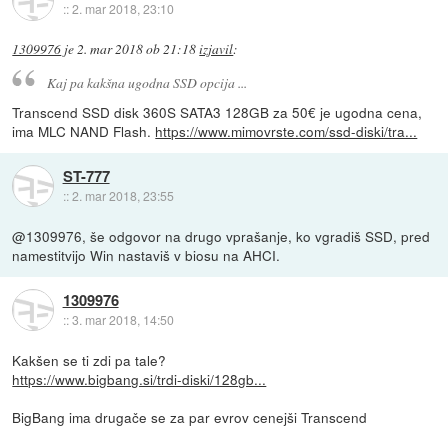
::
2. mar 2018, 23:10
1309976
je
2. mar 2018 ob 21:18
izjavil
:
Kaj pa kakšna ugodna SSD opcija ...
Transcend SSD disk 360S SATA3 128GB za 50€ je ugodna cena,
ima MLC NAND Flash.
https://www.mimovrste.com/ssd-diski/tra...
ST-777
::
2. mar 2018, 23:55
@1309976, še odgovor na drugo vprašanje, ko vgradiš SSD, pred
namestitvijo Win nastaviš v biosu na AHCI.
1309976
::
3. mar 2018, 14:50
Kakšen se ti zdi pa tale?
https://www.bigbang.si/trdi-diski/128gb...
BigBang ima drugače se za par evrov cenejši Transcend