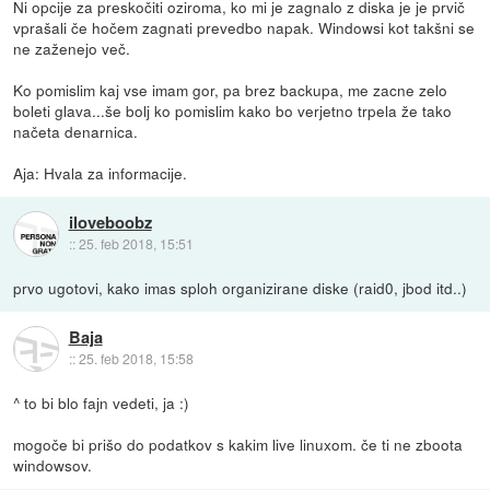
Ni opcije za preskočiti oziroma, ko mi je zagnalo z diska je je prvič
vprašali če hočem zagnati prevedbo napak. Windowsi kot takšni se
ne zaženejo več.
Ko pomislim kaj vse imam gor, pa brez backupa, me zacne zelo
boleti glava...še bolj ko pomislim kako bo verjetno trpela že tako
načeta denarnica.
Aja: Hvala za informacije.
iloveboobz
::
25. feb 2018, 15:51
prvo ugotovi, kako imas sploh organizirane diske (raid0, jbod itd..)
Baja
::
25. feb 2018, 15:58
^ to bi blo fajn vedeti, ja :)
mogoče bi prišo do podatkov s kakim live linuxom. če ti ne zboota
windowsov.