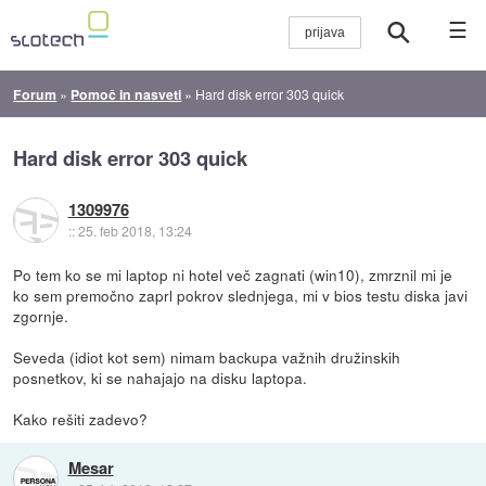
☰
Forum
»
Pomoč in nasveti
»
Hard disk error 303 quick
Hard disk error 303 quick
1309976
::
25. feb 2018, 13:24
Po tem ko se mi laptop ni hotel več zagnati (win10), zmrznil mi je
ko sem premočno zaprl pokrov slednjega, mi v bios testu diska javi
zgornje.
Seveda (idiot kot sem) nimam backupa važnih družinskih
posnetkov, ki se nahajajo na disku laptopa.
Kako rešiti zadevo?
Mesar