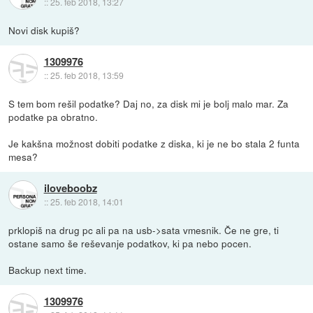
::
25. feb 2018, 13:27
Novi disk kupiš?
1309976
::
25. feb 2018, 13:59
S tem bom rešil podatke? Daj no, za disk mi je bolj malo mar. Za
podatke pa obratno.
Je kakšna možnost dobiti podatke z diska, ki je ne bo stala 2 funta
mesa?
iloveboobz
::
25. feb 2018, 14:01
prklopiš na drug pc ali pa na usb->sata vmesnik. Če ne gre, ti
ostane samo še reševanje podatkov, ki pa nebo pocen.
Backup next time.
1309976