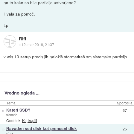
na to kako so bile particije ustvarjene?
Hvala za pomoč.
Lp
Riff
::
12. mar 2018, 21:37
v win 10 setup predn jih naložiš sformatiraš sm sistemsko particijo
Vredno ogleda ...
Tema
Sporočila
»
Kateri SSD?
67
tilennhh
Oddelek:
Kaj kupiti
»
Navaden ssd disk kot prenosni disk
25
s1ck