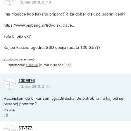
::
2. mar 2018, 21:18
Ima mogoče kdo kakšno priporočilo za dober disk po ugodni ceni?
https://www.bigbang.si/trdi-diski/trave...
Tole bi bilo ok?
Kaj pa kakšna ugodna SSD opcija (adata 120 GB?)?
Zgodovina sprememb…
spremenilo:
1309976
(
2. mar 2018 ob 21:20
)
1309976
::
2. mar 2018, 21:44
Razmišljam da bi kar sam vgradil diska. Je potrebno na kaj biti še
posebej pozoren?
Hvala.
Lp
ST-777