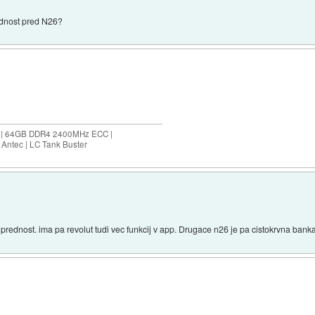
rednost pred N26?
ES | 64GB DDR4 2400MHz ECC |
Antec | LC Tank Buster
e prednost. ima pa revolut tudi vec funkcij v app. Drugace n26 je pa cistokrvna banka