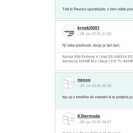
Tisti ki Revolut uporabljate, v čem vidite p
krneki0001
::
28. jun 2018, 21:09
Ni neke prednosti, oboje je tam tam.
Asrock X99 Extreme 4 | Intel E5-2683V4 
Samsung 250GB M.2 | Asus 1070 TI | 850W 
neooo
::
29. jun 2018, 05:48
top up z kreditne ali maestro ki to podpira j
Killermode
::
29. jun 2018, 06:57
Dzhimen
je
28. jun 2018 ob 16:45
izjavil
: