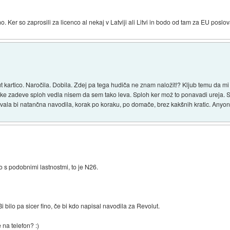
. Ker so zaprosili za licenco al nekaj v Latviji ali Litvi in bodo od tam za EU poslova
 kartico. Naročila. Dobila. Zdej pa tega hudiča ne znam naložit!? Kljub temu da mi
zadeve sploh vedla nisem da sem tako leva. Sploh ker mož to ponavadi ureja. S to ka
vala bi natančna navodila, korak po koraku, po domače, brez kakšnih kratic. Any
o s podobnimi lastnostmi, to je N26.
 bilo pa sicer fino, če bi kdo napisal navodila za Revolut.
e na telefon? :)