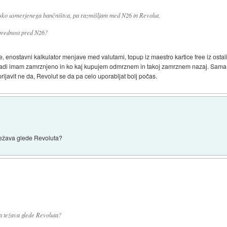
ko usmerjenega bančništva, pa razmišljam med N26 in Revolut.
e prednost pred N26?
e, enostavni kalkulator menjave med valutami, topup iz maestro kartice free iz osta
adi imam zamrznjeno in ko kaj kupujem odmrznem in takoj zamrznem nazaj. Sama ap
 prijavit ne da, Revolut se da pa celo uporabljat bolj počas.
težava glede Revoluta?
a težava glede Revoluta?