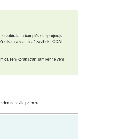
e pobirala ...sicer piše da sprejmejo
 točno kam vpisat. Imaš zavihek LOCAL
 vem da sem korak stran sam ker ne vem
rodna nakazila pri miru.