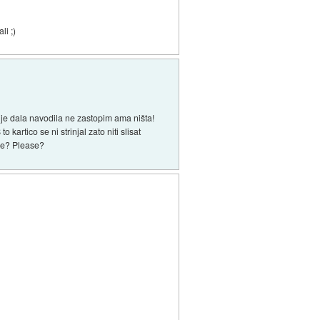
li ;)
 je dala navodila ne zastopim ama ništa!
rtico se ni strinjal zato niti slisat
one? Please?