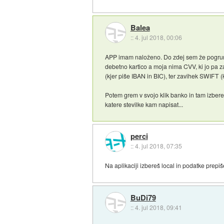
Balea
::
4. jul 2018, 00:06
APP imam naloženo. Do zdej sem že pogruntal
debetno kartico a moja nima CVV, ki jo pa 
(kjer piše IBAN in BIC), ter zavihek SWIFT (
Potem grem v svojo klik banko in tam izbere
katere stevilke kam napisat...
perci
::
4. jul 2018, 07:35
Na aplikaciji izbereš local in podatke prep
BuDi79
::
4. jul 2018, 09:41