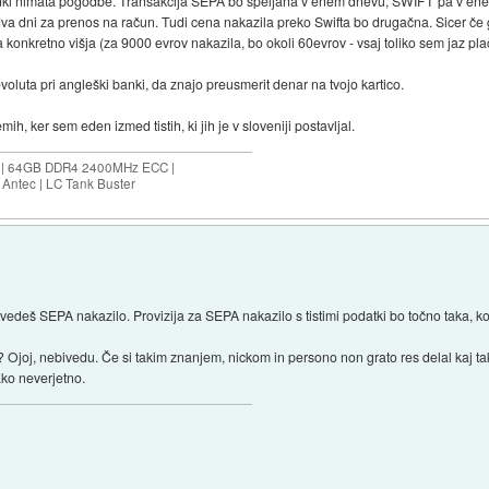
banki nimata pogodbe. Transakcija SEPA bo speljana v enem dnevu, SWIFT pa v enem 
va dni za prenos na račun. Tudi cena nakazila preko Swifta bo drugačna. Sicer če
 konkretno višja (za 9000 evrov nakazila, bo okoli 60evrov - vsaj toliko sem jaz pla
evoluta pri angleški banki, da znajo preusmerit denar na tvojo kartico.
mih, ker sem eden izmed tistih, ki jih je v sloveniji postavljal.
ES | 64GB DDR4 2400MHz ECC |
Antec | LC Tank Buster
deš SEPA nakazilo. Provizija za SEPA nakazilo s tistimi podatki bo točno taka, ko
h? Ojoj, nebivedu. Če si takim znanjem, nickom in persono non grato res delal kaj
ako neverjetno.