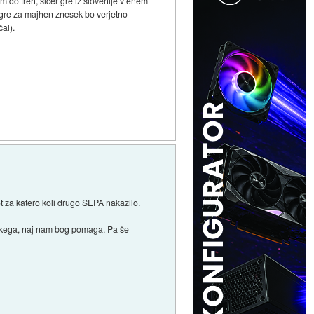
do treh, sicer gre iz slovenije v enem
 gre za majhen znesek bo verjetno
čal).
t za katero koli drugo SEPA nakazilo.
 takega, naj nam bog pomaga. Pa še