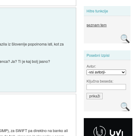
Hitre funkcije
seznam tem
ila iz Slovenije popolnoma isti, kot za
Posebni izpisi
renca? Ja? Ti je kaj bolj jasno?
Avtor:
Ključna beseda:
(SIMP), za SWIFT pa direktno na banko ali