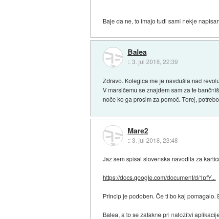
Baje da ne, to imajo tudi sami nekje napisano
Balea
::
3. jul 2018, 22:39
Zdravo. Kolegica me je navdušla nad revolut
V marsičemu se znajdem sam za te bančniške 
noče ko ga prosim za pomoč. Torej, potrebo
Mare2
::
3. jul 2018, 23:48
Jaz sem spisal slovenska navodila za kartic
https://docs.google.com/document/d/1pfY...
Princip je podoben. Če ti bo kaj pomagalo. Bi
Balea, a to se zatakne pri naložitvi aplikacij