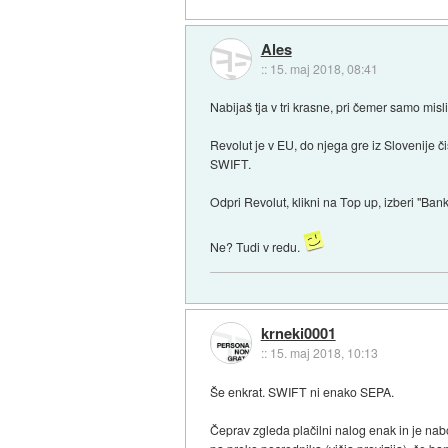
Ales
::
15. maj 2018, 08:41
Nabijaš tja v tri krasne, pri čemer samo mi
Revolut je v EU, do njega gre iz Slovenije 
SWIFT.
Odpri Revolut, klikni na Top up, izberi "Ban
Ne? Tudi v redu.
krneki0001
::
15. maj 2018, 10:13
Še enkrat. SWIFT ni enako SEPA.
Čeprav zgleda plačilni nalog enak in je nab