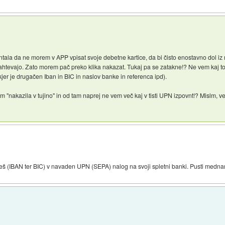
a da ne morem v APP vpisat svoje debetne kartice, da bi čisto enostavno dol iz nj
zahtevajo. Zato morem pač preko klika nakazat. Tukaj pa se zatakne!? Ne vem kaj
kjer je drugačen Iban in BIC in naslov banke in referenca ipd).
m "nakazila v tujino" in od tam naprej ne vem več kaj v tisti UPN izpovnt!? Mislm,
išeš (IBAN ter BIC) v navaden UPN (SEPA) nalog na svoji spletni banki. Pusti medna