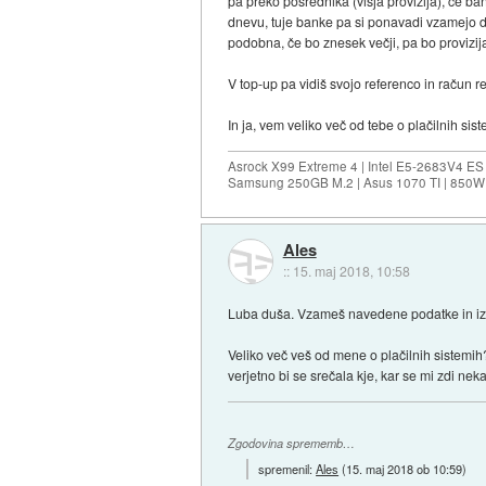
pa preko posrednika (višja provizija), če 
dnevu, tuje banke pa si ponavadi vzamejo d
podobna, če bo znesek večji, pa bo provizija
V top-up pa vidiš svojo referenco in račun r
In ja, vem veliko več od tebe o plačilnih siste
Asrock X99 Extreme 4 | Intel E5-2683V4 
Samsung 250GB M.2 | Asus 1070 TI | 850W 
Ales
::
15. maj 2018, 10:58
Luba duša. Vzameš navedene podatke in izve
Veliko več veš od mene o plačilnih sistemi
verjetno bi se srečala kje, kar se mi zdi nek
Zgodovina sprememb…
spremenil:
Ales
(
15. maj 2018 ob 10:59
)