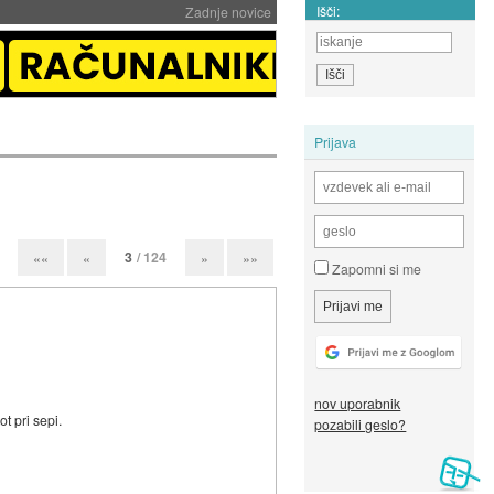
Išči:
Zadnje novice
Prijava
3
/ 124
««
«
»
»»
Zapomni si me
nov uporabnik
t pri sepi.
pozabili geslo?