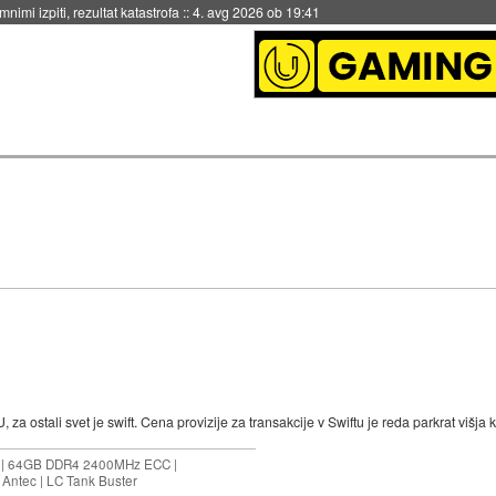
eto za večkratno uporabo
::
4. avg 2026 ob 19:41
a ostali svet je swift. Cena provizije za transakcije v Swiftu je reda parkrat višja ko
ES | 64GB DDR4 2400MHz ECC |
Antec | LC Tank Buster