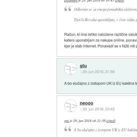
Odločam se za enega ponudnika elektrons
Tisti ki Revolut uporabljate, v čem vidit
Račun, ki ima lahko naložene različne valut
katero uporabljam za nakupe online, ponav
kjer je slab internet. Ponavadi se v N26 niti
gtu
::
29. jun 2018, 21:56
A bo slučajno z izstopom UK iz EU kakšna 
neooo
::
29. jun 2018, 23:42
gtu
je
29. jun 2018 ob 21:56
izjavil
:
A bo slučajno z izstopom UK iz EU kakšn