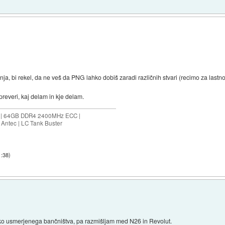
a, bi rekel, da ne veš da PNG lahko dobiš zaradi različnih stvari (recimo za lastn
reveri, kaj delam in kje delam.
ES | 64GB DDR4 2400MHz ECC |
Antec | LC Tank Buster
1:38
)
o usmerjenega bančništva, pa razmišljam med N26 in Revolut.