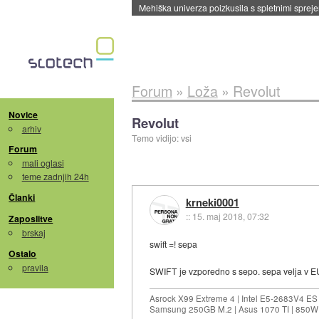
Evropska vesoljska agencija razvija svojo rak
Forum
»
Loža
»
Revolut
Novice
Revolut
arhiv
Temo vidijo: vsi
Forum
mali oglasi
teme zadnjih 24h
Članki
krneki0001
::
15. maj 2018, 07:32
Zaposlitve
brskaj
swift =! sepa
Ostalo
pravila
SWIFT je vzporedno s sepo. sepa velja v EU, z
Asrock X99 Extreme 4 | Intel E5-2683V4 
Samsung 250GB M.2 | Asus 1070 TI | 850W 