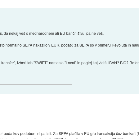
sliš, da nekaj veš o mednarodnem ali EU bančništvu, pa ne veš.
čisto normalno SEPA nakazilo v EUR, podatki za SEPA so v primeru Revoluta in nakaz
k transfer", izberi tab "SWIFT" namesto "Local" in poglej kaj vidiš. IBAN? BIC? Refe
or podatkov podoben, ni pa isti. Za SEPA plačila v EU gre transakcija čez bankart 