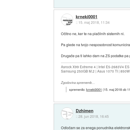
krneki0001
::
15. maj 2018, 11:34
Očitno ne, ker te na plačilnih sistemih ni.
Pa glede na tvojo nesposobnost komuniciranj
Drugače pa ti lahko dam na ZS podatke pa p
Asrock X99 Extreme 4 | Intel E5-2683V4 
Samsung 250GB M.2 | Asus 1070 TI | 850W 
Zgodovina sprememb…
spremenilo:
krneki0001
(
15. maj 2018 ob 1
Dzhimen
::
28. jun 2018, 16:45
Odločam se za enega ponudnika elektronsk