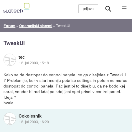
☰
Forum
»
Operacijski sistemi
»
TweakUI
TweakUI
tec
::
8. jul 2003, 15:18
Kako se da dostopat do control panela, ce ga disejblas z TweakUI
? Problem je, ker v start meniju pobrise settings in potem ne mores
dostopat do control panela. Pac jest bi to disejblu, da ne bodo kej
saral, vendar bi rad kdaj pa kdaj jest spet prisel v control panel.
Ideja ?
hvala
Cokolesnik
::
8. jul 2003, 16:20