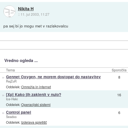
Nikita H
::
11. jul 2003, 11:27
pa sej bi jo mogu met v raziskovalcu
Vredno ogleda ...
Tema
Sporočila
»
Gennet Oxygen, ne morem dostopat do nastavitev
8
RejZoR
Oddelek:
Omrežja in internet
»
[Xp] Kako jih zaklenit v nulo?
16
Ice-Heki
Oddelek:
Operacijski sistemi
»
Control panel
6
Seadoo
Oddelek:
Izdelava spletišč