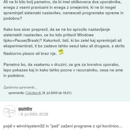
Ali ne bi bilo bolj pametno, da bi imel oblikovana dva uporabnika,
enega z vsemi pravicami in enega z omejenimi, ki ne bi mogel
spreminjati sistemski nastavitev, namescati programske opreme in
podobno?
Kako bos sicer preprecil, da se ne bo sprozilo nastavljanje
sistemskih nastavitev, ce bo kdo pritisnil Windows
tipko+Pause(Break)? Kakorkoli, tisti, ki bo zelel kaj spreminjati ali
eksperimentirati, ti bo zadevo lahko sesul tako ali drugace, s skrito
Nadzorno plosco ali brez nje.
Pametno bo, da vsakemu v druzini, ce gre za tovrstno uporabo,
lepo pokazes kaj in kako lahko pocne v racunalniku, cesa ne sme
in podobno.
Zgodovina sprememb…
spremenilo:
Cokolesnik
(
8. jul 2003 ob 16:21
)
gumby
::
8. jul 2003, 20:28
pojdi v winnt/system32 in "peš" zaženi programe z cpl končnico...