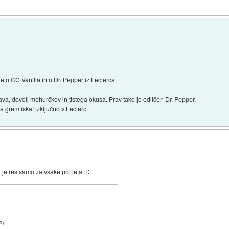
o CC Vanilla in o Dr. Pepper iz Leclerca.
ava, dovolj mehurčkov in tistega okusa. Prav tako je odličen Dr. Pepper.
 grem iskat izključno v Leclerc.
je res samo za vsake pol leta :D
2
)