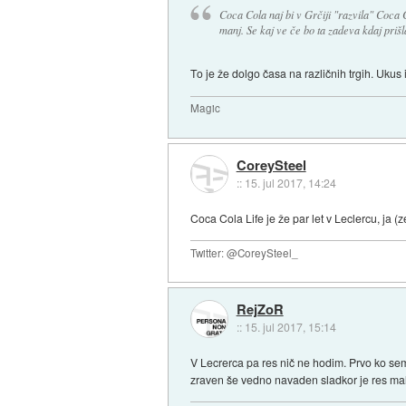
Coca Cola naj bi v Grčiji "razvila" Coca C
manj. Se kaj ve če bo ta zadeva kdaj priš
To je že dolgo časa na različnih trgih. Uku
Magic
CoreySteel
::
15. jul 2017, 14:24
Coca Cola Life je že par let v Leclercu, ja (
Twitter: @CoreySteel_
RejZoR
::
15. jul 2017, 15:14
V Lecrerca pa res nič ne hodim. Prvo ko sem 
zraven še vedno navaden sladkor je res mal 