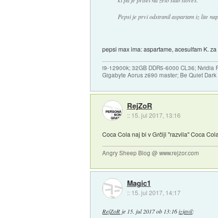
ki pa je prišel na zelo slab sloves.
Pepsi je prvi odstranil aspartam iz lite nap
pepsi max ima: aspartame, acesulfam K. za 
i9-12900k; 32GB DDR5-6000 CL36; Nvidia R
Gigabyte Aorus z690 master; Be Quiet Dar
RejZoR
::
15. jul 2017, 13:16
Coca Cola naj bi v Grčiji "razvila" Coca Col
Angry Sheep Blog @ www.rejzor.com
Magic1
::
15. jul 2017, 14:17
RejZoR
je
15. jul 2017 ob 13:16
izjavil
: