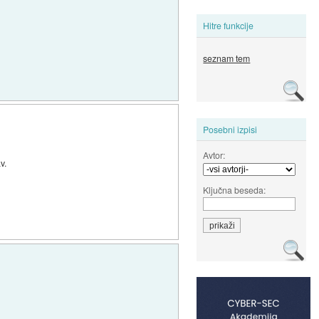
Hitre funkcije
seznam tem
Posebni izpisi
Avtor:
v.
Ključna beseda: