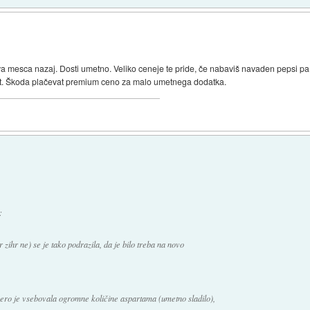
 dva mesca nazaj. Dosti umetno. Veliko ceneje te pride, če nabaviš navaden pepsi pa
ot. Škoda plačevat premium ceno za malo umetnega dodatka.
:
zihr ne) se je tako podrazila, da je bilo treba na novo
ero je vsebovala ogromne količine aspartama (umetno sladilo),