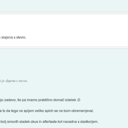
e slajena s stevio.
 je slajena s stevio.
tujo zadevo, tle pa imamo praktično domač izdelek :D
a to da tega ne spijem veliko sploh se ne bom obremenjeval.
bolj smooth sladek okus in aftertaste kot navadna s sladkorjem.