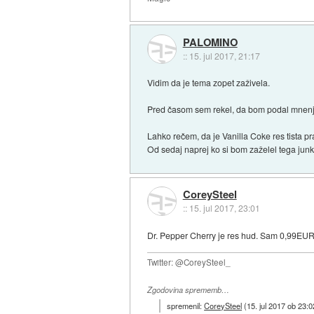
PALOMINO
::
15. jul 2017, 21:17
Vidim da je tema zopet zaživela.
Pred časom sem rekel, da bom podal mnenje 
Lahko rečem, da je Vanilla Coke res tista pr
Od sedaj naprej ko si bom zaželel tega junka
CoreySteel
::
15. jul 2017, 23:01
Dr. Pepper Cherry je res hud. Sam 0,99EUR 
Twitter: @CoreySteel_
Zgodovina sprememb…
spremenil:
CoreySteel
(
15. jul 2017 ob 23:0