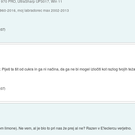
 970 PRO, UltraSharp UP3017, Win 11
1960-2016, moj labradorec max 2002-2013
:07
)
Piješ ta šit od cukra in ga ni načina, da ga ne bi mogel izločiti kot razlog tvojih teža
:07
)
 limone). Ne vem, al je blo to pri nas že prej al ne? Razen v E'leclercu verjetno.