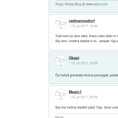
Angry Sheep Blog @ www.rejzor.com
radmannsdorf
::
15. jul 2017, 18:32
Tudi meni je zero všeč. Imam neko dieto in
Sej vem, umetna sladila in to....ampak 12g 
Okapi
::
15. jul 2017, 18:38
Če hočeš grenkobo kinina premagati, potreb
Magic1
::
15. jul 2017, 20:55
Sej ima večina sladkih pijač 10g+ (brez ume
Magic