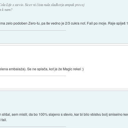
ola Life s stevio. Sicer ni čista nula sladkorja ampak precej
la k nam?
s ima zelo podoben Zero-tu, pa še vedno je 2/3 cukra not. Fail po moje. Raje spiješ
zelena embalaža). Se ne splača, kot je že Magic rekel :)
slišal, sem mislil, da bo 100% slajeno s stevio, kar bi bilo vbistvu bolj smiselno k
fail.