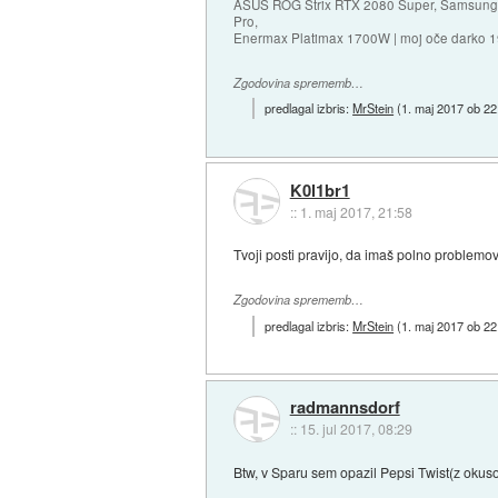
ASUS ROG Strix RTX 2080 Super, Samsung
Pro,
Enermax Platimax 1700W | moj oče darko 
Zgodovina sprememb…
predlagal izbris:
MrStein
(
1. maj 2017 ob 22
K0l1br1
::
1. maj 2017, 21:58
Tvoji posti pravijo, da imaš polno problemov. 
Zgodovina sprememb…
predlagal izbris:
MrStein
(
1. maj 2017 ob 22
radmannsdorf
::
15. jul 2017, 08:29
Btw, v Sparu sem opazil Pepsi Twist(z okusom