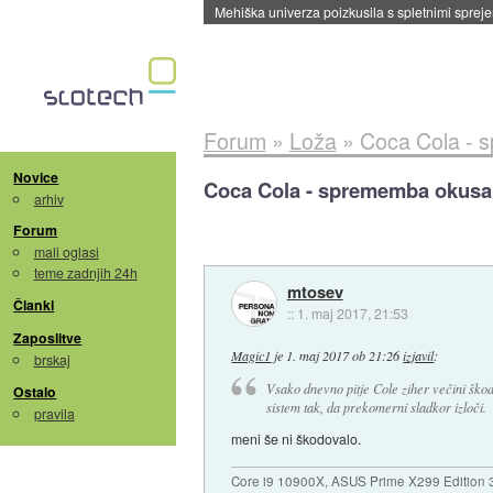
Evropska vesoljska agencija razvija svojo rak
Forum
»
Loža
»
Coca Cola - 
Novice
Coca Cola - sprememba okus
arhiv
Forum
mali oglasi
teme zadnjih 24h
mtosev
Članki
::
1. maj 2017, 21:53
Zaposlitve
Magic1
je
1. maj 2017 ob 21:26
izjavil
:
brskaj
Vsako dnevno pitje Cole ziher večini škodi
Ostalo
sistem tak, da prekomerni sladkor izloči.
pravila
meni še ni škodovalo.
Core i9 10900X, ASUS Prime X299 Edition 