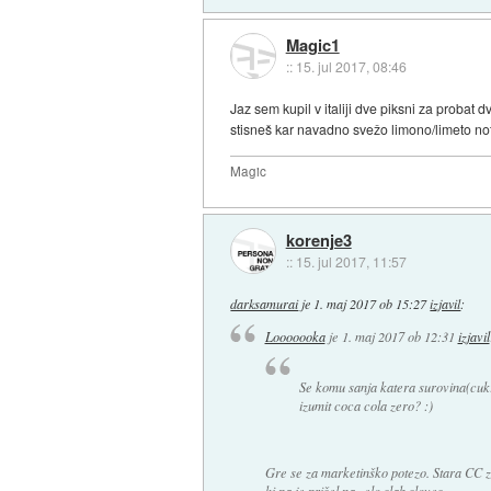
Magic1
::
15. jul 2017, 08:46
Jaz sem kupil v italiji dve piksni za probat
stisneš kar navadno svežo limono/limeto n
Magic
korenje3
::
15. jul 2017, 11:57
darksamurai
je
1. maj 2017 ob 15:27
izjavil
:
Looooooka
je
1. maj 2017 ob 12:31
izjavil
Se komu sanja katera surovina(cukr 
izumit coca cola zero? :)
Gre se za marketinško potezo. Stara CC z