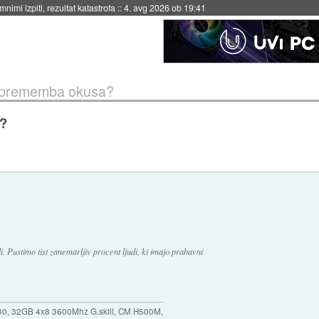
eto za večkratno uporabo
::
4. avg 2026 ob 19:41
sprememba okusa?
a?
. Pustimo tist zanemarljiv procent ljudi, ki imajo prabavni
30, 32GB 4x8 3600Mhz G.skill, CM H500M,