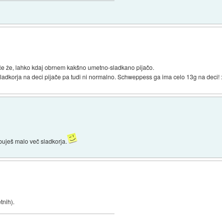
 če že, lahko kdaj obrnem kakšno umetno-sladkano pijačo.
sladkorja na deci pijače pa tudi ni normalno. Schweppess ga ima celo 13g na deci! 
uješ malo več sladkorja.
tnih).