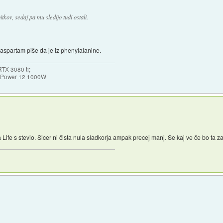
itkov, sedaj pa mu sledijo tudi ostali.
aspartam piše da je iz phenylalanine.
TX 3080 ti;
k Power 12 1000W
a Life s stevio. Sicer ni čista nula sladkorja ampak precej manj. Se kaj ve če bo ta 