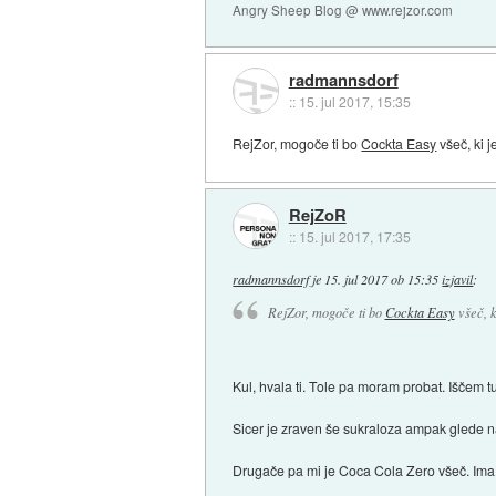
Angry Sheep Blog @ www.rejzor.com
radmannsdorf
::
15. jul 2017, 15:35
RejZor, mogoče ti bo
Cockta Easy
všeč, ki j
RejZoR
::
15. jul 2017, 17:35
radmannsdorf
je
15. jul 2017 ob 15:35
izjavil
:
RejZor, mogoče ti bo
Cockta Easy
všeč, ki
Kul, hvala ti. Tole pa moram probat. Iščem 
Sicer je zraven še sukraloza ampak glede n
Drugače pa mi je Coca Cola Zero všeč. Ima 