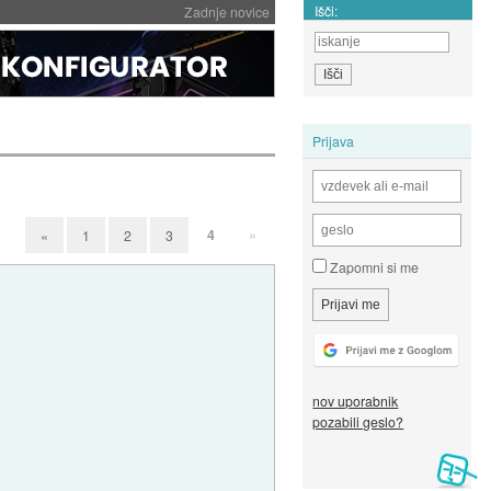
Išči:
Zadnje novice
Prijava
4
»
«
1
2
3
Zapomni si me
nov uporabnik
pozabili geslo?