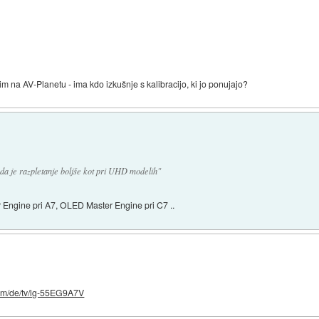
m na AV-Planetu - ima kdo izkušnje s kalibracijo, ki jo ponujajo?
 da je razpletanje boljše kot pri UHD modelih"
r Engine pri A7, OLED Master Engine pri C7 ..
com/de/tv/lg-55EG9A7V