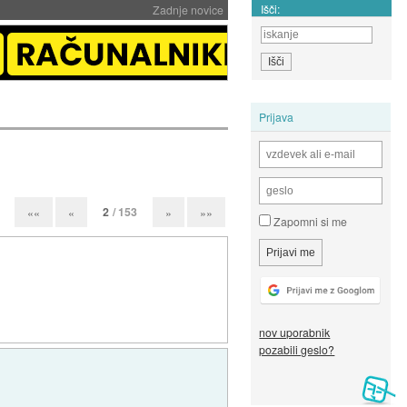
Išči:
Zadnje novice
Prijava
2
/ 153
««
«
»
»»
Zapomni si me
nov uporabnik
pozabili geslo?