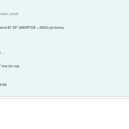
čutno znižale.
bi cena B7 55" (MSRP/DE = 2800) po koncu
 ...
7 ima črn rob
6:58
)