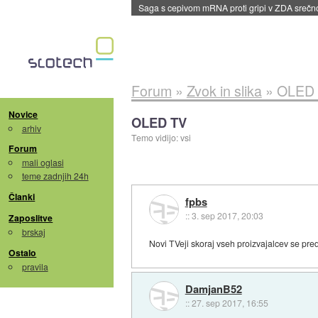
BMW v vozilih začel predvajati reklame
::
dane
Forum
»
Zvok in slika
»
OLED
Novice
OLED TV
arhiv
Temo vidijo: vsi
Forum
mali oglasi
teme zadnjih 24h
Članki
fpbs
::
3. sep 2017, 20:03
Zaposlitve
brskaj
Novi TVeji skoraj vseh proizvajalcev se pre
Ostalo
pravila
DamjanB52
::
27. sep 2017, 16:55