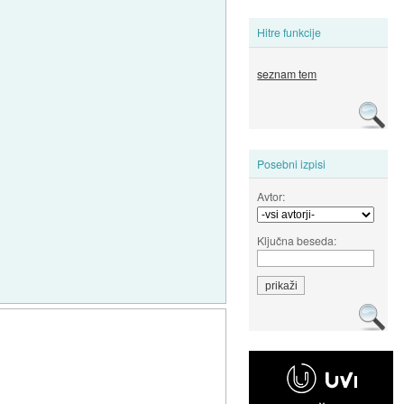
Hitre funkcije
seznam tem
Posebni izpisi
Avtor:
Ključna beseda: