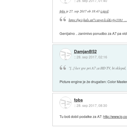
::
28. sep 2017, 01:40
fpbs
je
27. sep 2017 ob 18:43
izjavil
:
https://geizhals.at/?cat=tvlcd&xf=3381_...
Genijalno .. zanimivo ponudbo za A7 pa vidi
DamjanB52
::
28. sep 2017, 02:16
"[..] ker gre pri A7 za HD TV, bi sklepal,
Picture engine je že drugačen: Color Maste
fpbs
::
28. sep 2017, 08:30
Tu boš dobil podatke za A7:
http://www.lg.