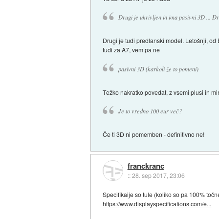
Drugi je ukrivljen in ima pasivni 3D ... D
Drugi je tudi predlanski model. Letošnji, od 
tudi za A7, vem pa ne
pasivni 3D (karkoli že to pomeni)
Težko nakratko povedat, z vsemi plusi in mi
Je to vredno 100 eur več?
Če ti 3D ni pomemben - definitivno ne!
franckranc
::
28. sep 2017, 23:06
Specifikaije so tule (koliko so pa 100% točn
https://www.displayspecifications.com/e...