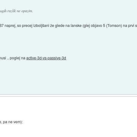
rugih razlik ne opazim.
B7 naprej, so precej izboljšani že glede na lanske (glej objavo 5 (Tomson) na prvi str
nusi .. poglej na
active-3d-vs-passive-3d
e, pa ne vem):