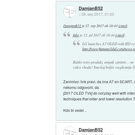
DamjanB52
::
28. sep 2017, 01:33
DamjanB52
je
27. sep 2017 ob 18:43
izjavil
:
fpbs
je
12. jul 2017 ob 18:44
izjavil
:
LG launches A7 OLED with HD res
http://www.flatpanelshd.com/news.
Rahlo retro produkt, ampak zanimiv .. n
video vhoda? Ima kaj boljše razpletanje
Zanimivo: link pravi, da ima A7 en SCART, na
nekomu odgovoril, da
[2017 OLED TVs] do not play well with inter
techniques that older and lower resolution 
Kdo bi vedel ..
DamjanB52