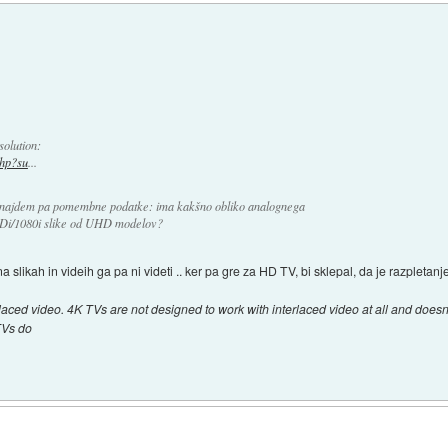
olution:
php?su
...
e najdem pa pomembne podatke: ima kakšno obliko analognega
 SDi/1080i slike od UHD modelov?
 slikah in videih ga pa ni videti .. ker pa gre za HD TV, bi sklepal, da je razpletan
laced video. 4K TVs are not designed to work with interlaced video at all and does
TVs do