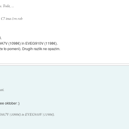
. Toda, ...
; C7 ima črn rob
i.
A7V (1098€) in EVEG910V (1198€).
 že to pomeni). Drugih razlik ne opazim.
ti.
eee oktober :)
9A7V (1098€) in EVEG910V (1198€).