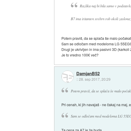
Razlika naj bi bila samo v podstavku
B7 ima iritanten srebrn rob okoli zaslona
Potem praviš, da se splača še malo počakat
Sam se odločam med modeloma LG 55EG9
Drugi je ukrivljen in ima pasivni 3D (karkoli
Je to vredno 100€ več?
DamjanB52
::
28. sep 2017, 20:29
Potem praviš, da se splača še malo počaka
Pri cenah, ki jih navajaš - ne čakaj na maj, 
Sam se odločam med modeloma LG 55EG
Ta cena za A7 je že huda