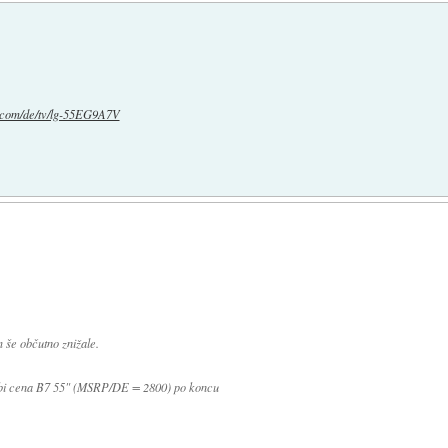
g.com/de/tv/lg-55EG9A7V
 še občutno znižale.
j bi cena B7 55" (MSRP/DE = 2800) po koncu