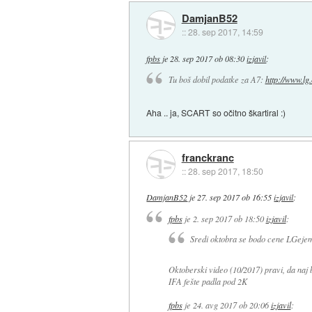
DamjanB52
::
28. sep 2017, 14:59
fpbs
je
28. sep 2017 ob 08:30
izjavil
:
Tu boš dobil podatke za A7:
http://www.l
Aha .. ja, SCART so očitno škartiral :)
franckranc
::
28. sep 2017, 18:50
DamjanB52
je
27. sep 2017 ob 16:55
izjavil
:
fpbs
je
2. sep 2017 ob 18:50
izjavil
:
Sredi oktobra se bodo cene LGejem
Oktoberski video (10/2017) pravi, da na
IFA fešte padla pod 2K
fpbs
je
24. avg 2017 ob 20:06
izjavil
: