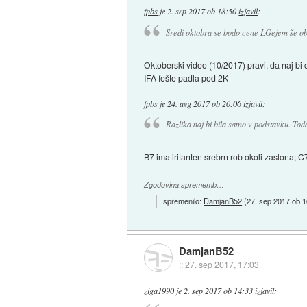
fpbs
je
2. sep 2017 ob 18:50
izjavil
:
Sredi oktobra se bodo cene LGejem še ob
Oktoberski video (10/2017) pravi, da naj 
IFA fešte padla pod 2K
fpbs
je
24. avg 2017 ob 20:06
izjavil
:
Razlika naj bi bila samo v podstavku. Toda,
B7 ima iritanten srebrn rob okoli zaslona; C
Zgodovina sprememb…
spremenilo:
DamjanB52
(
27. sep 2017 ob 1
DamjanB52
::
27. sep 2017, 17:03
ziga1990
je
2. sep 2017 ob 14:33
izjavil
: