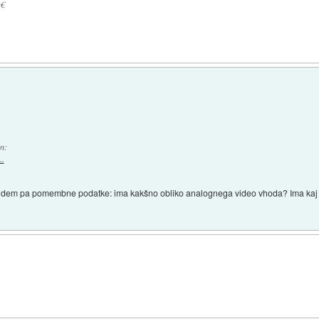
0€
n:
..
najdem pa pomembne podatke: ima kakšno obliko analognega video vhoda? Ima kaj b