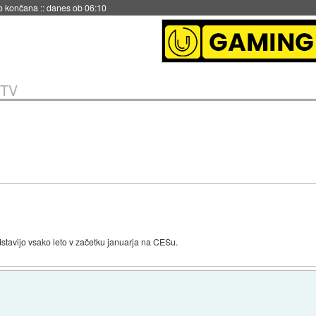
s ob 06:09
 TV
dstavijo vsako leto v začetku januarja na CESu.