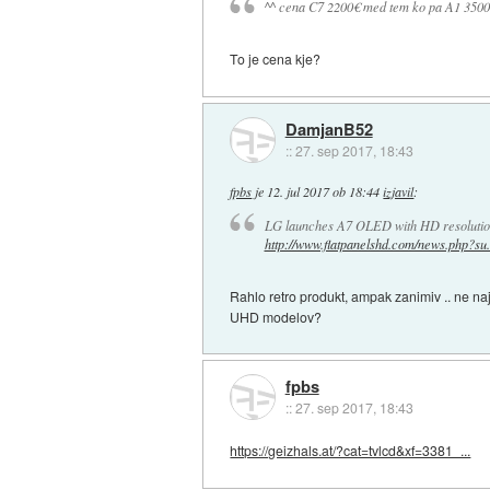
^^ cena C7 2200€ med tem ko pa A1 350
To je cena kje?
DamjanB52
::
27. sep 2017, 18:43
fpbs
je
12. jul 2017 ob 18:44
izjavil
:
LG launches A7 OLED with HD resolutio
http://www.flatpanelshd.com/news.php?su.
Rahlo retro produkt, ampak zanimiv .. ne 
UHD modelov?
fpbs
::
27. sep 2017, 18:43
https://geizhals.at/?cat=tvlcd&xf=3381_...