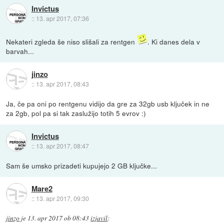
Invictus
::
13. apr 2017, 07:36
Nekateri zgleda še niso slišali za rentgen
. Ki danes dela v
barvah...
jinzo
::
13. apr 2017, 08:43
Ja, če pa oni po rentgenu vidijo da gre za 32gb usb ključek in ne
za 2gb, pol pa si tak zaslužijo totih 5 evrov :)
Invictus
::
13. apr 2017, 08:47
Sam še umsko prizadeti kupujejo 2 GB ključke...
Mare2
::
13. apr 2017, 09:30
jinzo
je
13. apr 2017 ob 08:43
izjavil
: