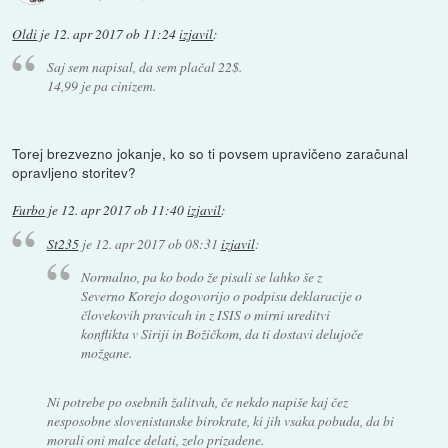
Oldi
je
12. apr 2017 ob 11:24
izjavil
:
Saj sem napisal, da sem plačal 22$.
14,99 je pa cinizem.
Torej brezvezno jokanje, ko so ti povsem upravičeno zaračunal
opravljeno storitev?
Furbo
je
12. apr 2017 ob 11:40
izjavil
:
St235
je
12. apr 2017 ob 08:31
izjavil
:
Normalno, pa ko bodo že pisali se lahko še z
Severno Korejo dogovorijo o podpisu deklaracije o
človekovih pravicah in z ISIS o mirni ureditvi
konflikta v Siriji in Božičkom, da ti dostavi delujoče
možgane.
Ni potrebe po osebnih žalitvah, če nekdo napiše kaj čez
nesposobne slovenistanske birokrate, ki jih vsaka pobuda, da bi
morali oni malce delati, zelo prizadene.