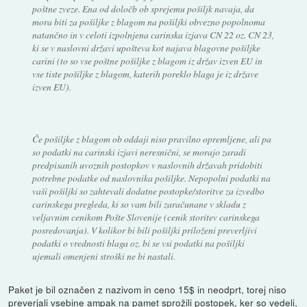
poštne zveze. Ena od določb ob sprejemu pošiljk navaja, da
mora biti za pošiljke z blagom na pošiljki obvezno popolnoma
natančno in v celoti izpolnjena carinska izjava CN 22 oz. CN 23,
ki se v naslovni državi upošteva kot najava blagovne pošiljke
carini (to so vse poštne pošiljke z blagom iz držav izven EU in
vse tiste pošiljke z blagom, katerih poreklo blaga je iz države
izven EU).
Če pošiljke z blagom ob oddaji niso pravilno opremljene, ali pa
so podatki na carinski izjavi neresnični, se morajo zaradi
predpisanih uvoznih postopkov v naslovnih državah pridobiti
potrebne podatke od naslovnika pošiljke. Nepopolni podatki na
vaši pošiljki so zahtevali dodatne postopke/storitve za izvedbo
carinskega pregleda, ki so vam bili zaračunane v skladu z
veljavnim cenikom Pošte Slovenije (cenik storitev carinskega
posredovanja). V kolikor bi bili pošiljki priloženi preverljivi
podatki o vrednosti blaga oz. bi se vsi podatki na pošiljki
ujemali omenjeni stroški ne bi nastali.
Paket je bil označen z nazivom in ceno 15$ in neodprt, torej niso
preverjali vsebine ampak na pamet sprožili postopek, ker so vedeli,