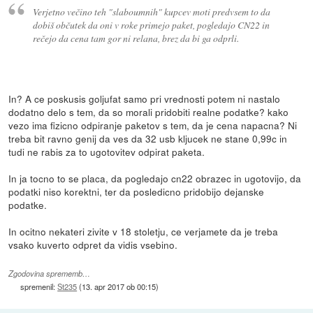
Verjetno večino teh "slaboumnih" kupcev moti predvsem to da
dobiš občutek da oni v roke primejo paket, pogledajo CN22 in
rečejo da cena tam gor ni relana, brez da bi ga odprli.
In? A ce poskusis goljufat samo pri vrednosti potem ni nastalo
dodatno delo s tem, da so morali pridobiti realne podatke? kako
vezo ima fizicno odpiranje paketov s tem, da je cena napacna? Ni
treba bit ravno genij da ves da 32 usb kljucek ne stane 0,99c in
tudi ne rabis za to ugotovitev odpirat paketa.
In ja tocno to se placa, da pogledajo cn22 obrazec in ugotovijo, da
podatki niso korektni, ter da posledicno pridobijo dejanske
podatke.
In ocitno nekateri zivite v 18 stoletju, ce verjamete da je treba
vsako kuverto odpret da vidis vsebino.
Zgodovina sprememb…
spremenil:
St235
(
13. apr 2017 ob 00:15
)