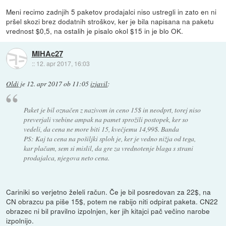
Meni recimo zadnjih 5 paketov prodajalci niso ustregli in zato en ni
pršel skozi brez dodatnih stroškov, ker je bila napisana na paketu
vrednost $0,5, na ostalih je pisalo okol $15 in je blo OK.
MIHAc27
::
12. apr 2017, 16:03
Oldi
je
12. apr 2017 ob 11:05
izjavil
:
Paket je bil označen z nazivom in ceno 15$ in neodprt, torej niso
preverjali vsebine ampak na pamet sprožili postopek, ker so
vedeli, da cena ne more biti 15, kvečjemu 14,99$. Banda
PS: Kaj ta cena na pošiljki sploh je, ker je vedno nižja od tega,
kar plačam, sem si mislil, da gre za vrednotenje blaga s strani
prodajalca, njegova neto cena.
Cariniki so verjetno želeli račun. Če je bil posredovan za 22$, na
CN obrazcu pa piše 15$, potem ne rabijo niti odpirat paketa. CN22
obrazec ni bil pravilno izpolnjen, ker jih kitajci pač večino narobe
izpolnijo.