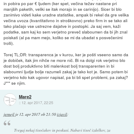
in pobira po par € ljudem (ker spet, večina težav nastane pri
manjših paketih, veliki se itak morajo in se carinijo). Sicer bi blo
zanimivo videti kake uradne statistike, ampak bi rekel da gre velika
večina uvoza (kvantitativno in stroškovno) preko firm in se tako ali
tako plačajo vse ustrezne dajatve in postopki. Ja saj vem, kaži
podatke, sam kaj ko sem verjetno preveč slaboumen da bi jih znal
poiskati (al pa mam mejo, koliko se mi da ubadat s posvečenimi
trolli).
Torej TL;DR: transparenca je v kurcu, ker je pošti vseeno samo da
je dobiček, itak jim nihče ne more nič. Bi na dolgi rok verjetno blo
dost bolj produktivno biti malenkost bolj transparenten in bi
slaboumni ljudje bolje razumeli zakaj je tako kot je. Samo potem bi
verjetno kdo kak ugovor napisal, pa bi bli spet problemi, pa zakaj?
J*** se njim.
Mare2
::
12. apr 2017, 22:25
jernejl
je
12. apr 2017 ob 21:50
izjavil
:
Tvegaj nekaj tisočakov in poskusi. Nabavi tisoč izdelkov, za