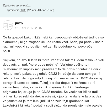
Zgodovina sprememb…
spremenil:
St235
(
12. apr 2017 ob 21:55
)
jinzo
::
12. apr 2017, 22:07
Če ta gospod Lakotnik29 nebi kar vsepovprek obtoževal ljudi da so
slaboumni, bi ga mogoče še kdo resno vzel. Sedaj pa pade v koš z
raznimi jype, ki so odaljeni od zemlje podobno kot povprečen
politik.
Saj vem, pri svojih letih bi moral vedet da takim ljudem težko karkoli
dopoveš, ampak "here goes nothing". Verjetno večino teh
"slaboumnih" kupcev moti predvsem to da dobiš občutek da oni v
roke primejo paket, pogledajo CN22 in rečejo da cena tam gor ni
relana, brez da bi ga odprli. Vsaj pri meni so se na CN22 do sedaj
obregnili samo ob ceno. Tukaj je treba dopustit možnost da ni
vedno temu tako, samo še nikoli nisem dobil konkretnega
odgovora kaj druga je na CN22 narobe. So vsekakor bli že tudi
primeri ko so rekli da deklaracije ni, kljub temu da je le ta bila. Jaz
verjamem da je tam kup ljudi, ki se zelo fajn (podobno kot
Lakotnik29 bi rekel) počuti v svoji službi da preglejuje male pakete