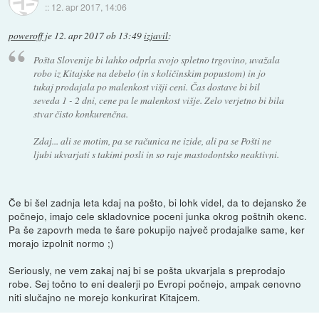
::
12. apr 2017, 14:06
poweroff
je
12. apr 2017 ob 13:49
izjavil
:
Pošta Slovenije bi lahko odprla svojo spletno trgovino, uvažala
robo iz Kitajske na debelo (in s količinskim popustom) in jo
tukaj prodajala po malenkost višji ceni. Čas dostave bi bil
seveda 1 - 2 dni, cene pa le malenkost višje. Zelo verjetno bi bila
stvar čisto konkurenčna.
Zdaj... ali se motim, pa se računica ne izide, ali pa se Pošti ne
ljubi ukvarjati s takimi posli in so raje mastodontsko neaktivni.
Če bi šel zadnja leta kdaj na pošto, bi lohk videl, da to dejansko že
počnejo, imajo cele skladovnice poceni junka okrog poštnih okenc.
Pa še zapovrh meda te šare pokupijo največ prodajalke same, ker
morajo izpolnit normo ;)
Seriously, ne vem zakaj naj bi se pošta ukvarjala s preprodajo
robe. Sej točno to eni dealerji po Evropi počnejo, ampak cenovno
niti slučajno ne morejo konkurirat Kitajcem.