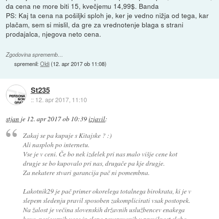
da cena ne more biti 15, kvečjemu 14,99$. Banda
PS: Kaj ta cena na pošiljki sploh je, ker je vedno nižja od tega, kar
plačam, sem si mislil, da gre za vrednotenje blaga s strani
prodajalca, njegova neto cena.
Zgodovina sprememb…
spremenil:
Oldi
(
12. apr 2017 ob 11:08
)
St235
::
12. apr 2017, 11:10
stjan
je
12. apr 2017 ob 10:39
izjavil
:
Zakaj se pa kupuje s Kitajske ? :)
Ali nasploh po internetu.
Vse je v ceni. Če bo nek izdelek pri nas malo višje cene kot
drugje se bo kupovalo pri nas, drugače pa kje drugje.
Za nekatere stvari garancija pač ni pomembna.
Lakotnik29 je pač primer okorelega totalnega birokrata, ki je v
slepem sledenju pravil sposoben zakomplicirati vsak postopek.
Na žalost je večina slovenskih državnih uslužbencev enakega
kova, nesigurnih vase in slepo zaverovanih v pravilnost slabo