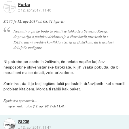
Furbo
::
12. apr 2017, 11:40
St235
je
12. apr 2017 ob 08:31
izjavil
:
Normalno, pa ko bodo že pisali se lahko še z Severno Korejo
dogovorijo o podpisu deklaracije o človekovih pravicah in z
ISIS o mirni ureditvi konflikta v Siriji in Božičkom, da ti dostavi
delujoče možgane.
Ni potrebe po osebnih žalitvah, če nekdo napiše kaj čez
nesposobne slovenistanske birokrate, ki jih vsaka pobuda, da bi
morali oni malce delati, zelo prizadene.
Zanimivo, da ti je bolj logično tolči po lastnih državljanih, kot omeniti
problem kitajcem. Morda ti rabiš kak paket.
Zgodovina sprememb…
spremenil:
Furbo
(
12. apr 2017 ob 11:41
)
St235
::
12. apr 2017, 11:47