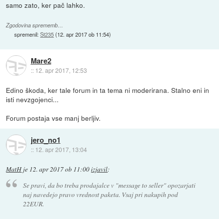
samo zato, ker pač lahko.
Zgodovina sprememb…
spremenil:
St235
(
12. apr 2017 ob 11:54
)
Mare2
::
12. apr 2017, 12:53
Edino škoda, ker tale forum in ta tema ni moderirana. Stalno eni in
isti nevzgojenci...
Forum postaja vse manj berljiv.
jero_no1
::
12. apr 2017, 13:04
MatH
je
12. apr 2017 ob 11:00
izjavil
:
Se pravi, da bo treba prodajalce v "message to seller" opozarjati
naj navedejo pravo vrednost paketa. Vsaj pri nakupih pod
22EUR.