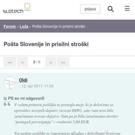
☰
Forum
»
Loža
»
Pošta Slovenije in prisilni stroški
Pošta Slovenije in prisilni stroški
2
/ 6
««
«
»
»»
Oldi
::
12. apr 2017, 11:05
Iz PS so mi odgovorili
V vašem primeru pošiljka ni presegla meje, ki je določena za
oprostitev uvoznih dajatev (uvozni DDV), zato vam niso bile
zaračunane uvozne dajatve. Vam pa je bila zaračunana storitev
"postopek preverjanja" v vrednosti 5,00 EUR.
Vse poštne pošiljke se izmenjujejo skladno z določbami Svetovne