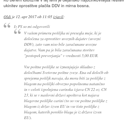
ukinitev oprostitve plačila DDV in mirna bosna.
Oldi
je
12. apr 2017 ob 11:05
izjavil
:
Iz PS so mi odgovorili
V vašem primeru pošiljka ni presegla meje, ki je
določena za oprostitev uvoznih dajatev (uvozni
DDV), zato vam niso bile zaračunane uvozne
dajatve. Vam pa je bila zaračunana storitev
"postopek preverjanja" v vrednosti 5,00 EUR.
Vse poštne pošiljke se izmenjujejo skladno z
določbami Svetovne poštne zveze. Ena od določb ob
sprejemu pošiljk navaja, da mora biti za pošiljke z
blagom na pošiljki obvezno popolnoma natančno
in v celoti izpolnjena carinska izjava CN 22 oz. CN
23, ki se v naslovni državi upošteva kot najava
blagovne pošiljke carini (to so vse poštne pošiljke z
blagom iz držav izven EU in vse tiste pošiljke z
blagom, katerih poreklo blaga je iz države izven
EU).