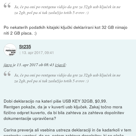
Ja, če pa oni po rentgenu vidijo da gre za 32gb usb ključek in ne
za 2gb, pol pa si tak zaslužijo totih 5 evrov :)
Po nekaterih podatkih kitajski ključki deklarirani kot 32 GB nimajo
niti 2 GB placa. :)
St235
::
13. apr 2017, 09:41
jinzo
je
13. apr 2017 ob 08:43
izjavil
:
Ja, če pa oni po rentgenu vidijo da gre za 32gb usb ključek in ne
za 2gb, pol pa si tak zaslužijo totih 5 evrov :)
Dobi deklaracijo na kateri piše USB KEY 32GB, $0,99.
Rentgen pokaže, da je v kuverti usb ključek. Zakaj točno mora
fizično odpret kuverto, da bi bila zahteva za zahteva dopolnitev
dokumentacije upravičena?
Carina preverja ali vsebina ustreza deklaraciji in če kadarkoli v tem
postopku ugotovi, da ne, potem zahteva dopolnitev, ki se plača.