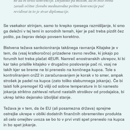
ne da bi kršili konvencije. Dejansko pa mislim, da bi bilo treba
zaradi očitne zlorabe mednarodne poštne konvencije pač
revidirat in to je stvar diplomacije.
Se vsekakor strinjam, samo to krepko rpesega razmišljanje, ki smo
ga deležni v tej temi in sorodnih temah, kjer je pač treba pizdit čez
pošto, pa čeprav delajo povsem korektno.
Bistvena težava sankcioniranja takšnega ravnanja Kitajske je v
tem, da (vsaj kratkoročno) prizadene ravno revčke, ki jokajo po
forumih kot treba plačat 4EUR. Namreč enostranskih ukrepov, ki bi
kar tako prisilile kitajsko v drugačno poslovanje pač ni, vsaj ne
takih kjer se breme ne bi preneslo na končnega kupca. Tole s
kontroliranjem cn22 in zaračunavanjem je korak v to smer, ampak
strošek je padel na kupca (zato toliko slabumnega jokanja). Če bi
taisti folk premogel IQ višji od sobne temperature in bi namesto
jokanja striktno zahteval refund nastalih stroškov od prodajalca, bi
ukrep lahko dejansko izboljšal stanje.
Težava je v tem, da če EU (ali posamezna država) sprejme
ostrejše ukrepe v obliki dodatnih finančnih obremenitev produkta
ali celo omejitev uvoza se bo to v prvi vrsti spet preneslo na kupca
in bo spet jokanje.