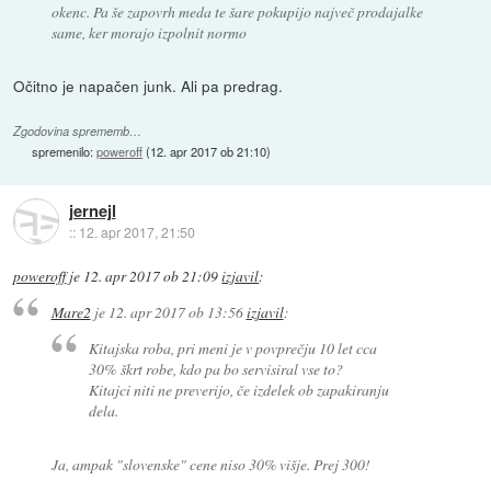
okenc. Pa še zapovrh meda te šare pokupijo največ prodajalke
same, ker morajo izpolnit normo
Očitno je napačen junk. Ali pa predrag.
Zgodovina sprememb…
spremenilo:
poweroff
(
12. apr 2017 ob 21:10
)
jernejl
::
12. apr 2017, 21:50
poweroff
je
12. apr 2017 ob 21:09
izjavil
:
Mare2
je
12. apr 2017 ob 13:56
izjavil
:
Kitajska roba, pri meni je v povprečju 10 let cca
30% škrt robe, kdo pa bo servisiral vse to?
Kitajci niti ne preverijo, če izdelek ob zapakiranju
dela.
Ja, ampak "slovenske" cene niso 30% višje. Prej 300!