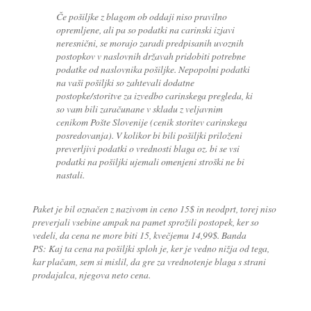
Če pošiljke z blagom ob oddaji niso pravilno
opremljene, ali pa so podatki na carinski izjavi
neresnični, se morajo zaradi predpisanih uvoznih
postopkov v naslovnih državah pridobiti potrebne
podatke od naslovnika pošiljke. Nepopolni podatki
na vaši pošiljki so zahtevali dodatne
postopke/storitve za izvedbo carinskega pregleda, ki
so vam bili zaračunane v skladu z veljavnim
cenikom Pošte Slovenije (cenik storitev carinskega
posredovanja). V kolikor bi bili pošiljki priloženi
preverljivi podatki o vrednosti blaga oz. bi se vsi
podatki na pošiljki ujemali omenjeni stroški ne bi
nastali.
Paket je bil označen z nazivom in ceno 15$ in neodprt, torej niso
preverjali vsebine ampak na pamet sprožili postopek, ker so
vedeli, da cena ne more biti 15, kvečjemu 14,99$. Banda
PS: Kaj ta cena na pošiljki sploh je, ker je vedno nižja od tega,
kar plačam, sem si mislil, da gre za vrednotenje blaga s strani
prodajalca, njegova neto cena.