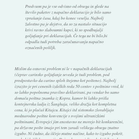
Predvsem pa je vse odvisno od obsega in glede na
število paketov z napačno deklaracijo je bilo samo
vprašanje časa, kdaj bo konec veselja. Najbolj
žalostno pa je dejstvo, da so za nastalo situacijo
krivi ravno slaboumni kupci, ki so spodbujalji
goljufanje pri deklaracijah. Če tega ne bi bilo,bi
odpadla tudi potreba zaračunavanju napačno
označenih pošiljk.
Mislim da osnovni problem ni le v napačnih deklaracijah
(čeprav carinsko goljufanje seveda je tudi problem, pod
predpostavko da carino sploh štejemo kot pošteno). Najbolj
izrazito je pri cenenih izdelkih reda 50 centov s poštnino vred, ki
so lahko popolnoma pravilno deklarirani, pa vendar bo samo
domača poštna znamka iz Kopra, kamor bi lahko prišla
kontejnerska ladja iz Šanghaja, veliko dražja kot kompletna
cena, ki jo plačaš Kitajcu. Kitajci itd sistemsko zlorabljajo
mednarodne poštne konvencije s svojimi ultranizkimi
poštninami, Evropejci jim enostavno ne morejo bit konkurenčni,
pa državne pošte imajo pri tem zaradi velikega obsega znatno
izgubo. Ni čudno, da iščejo mutne načine, kako to izgubo pokrit,