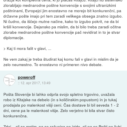
zlorabljajo mednarodne poštne konvencije s svojimi ultranizkimi
poštninami, Evropejci jim enostavno ne morejo bit konkurenčni, pa
državne pošte imajo pri tem zaradi velikega obsega znatno izgubo.
Ni čudno, da iščejo mutne načine, kako to izgubo pokrit, ne da bi
kršili konvencije. Dejansko pa mislim, da bi bilo treba zaradi očitne
zlorabe mednarodne poštne konvencije pač revidirat in to je stvar
diplomacije.
> Kaj ti mora falit v glavi, ...
Ne vem zakaj je treba študirat kaj komu fali v glavi in mislim da je
zelo neumestno. To enostavno ni primeren nivo debate.
poweroff
::
12. apr 2017, 13:49
Pošta Slovenije bi lahko odprla svojo spletno trgovino, uvažala
robo iz Kitajske na debelo (in s količinskim popustom) in jo tukaj
prodajala po malenkost višji ceni. Čas dostave bi bil seveda 1 - 2
dni, cene pa le malenkost višje. Zelo verjetno bi bila stvar čisto
konkurenčna.
Zdaj... ali se motim, pa se računica ne izide, ali pa se Pošti ne ljubi