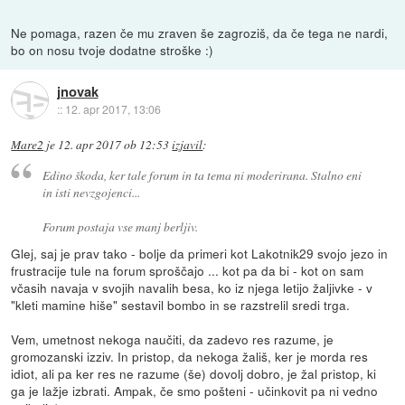
Ne pomaga, razen če mu zraven še zagroziš, da če tega ne nardi,
bo on nosu tvoje dodatne stroške :)
jnovak
::
12. apr 2017, 13:06
Mare2
je
12. apr 2017 ob 12:53
izjavil
:
Edino škoda, ker tale forum in ta tema ni moderirana. Stalno eni
in isti nevzgojenci...
Forum postaja vse manj berljiv.
Glej, saj je prav tako - bolje da primeri kot Lakotnik29 svojo jezo in
frustracije tule na forum sproščajo ... kot pa da bi - kot on sam
včasih navaja v svojih navalih besa, ko iz njega letijo žaljivke - v
"kleti mamine hiše" sestavil bombo in se razstrelil sredi trga.
Vem, umetnost nekoga naučiti, da zadevo res razume, je
gromozanski izziv. In pristop, da nekoga žališ, ker je morda res
idiot, ali pa ker res ne razume (še) dovolj dobro, je žal pristop, ki
ga je lažje izbrati. Ampak, če smo pošteni - učinkovit pa ni vedno