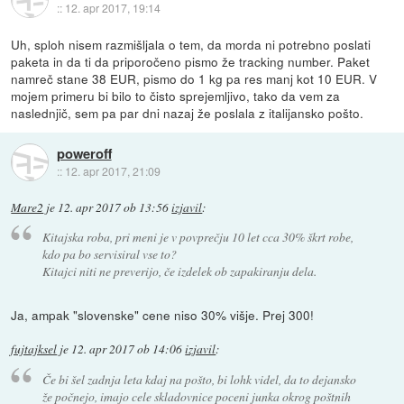
::
12. apr 2017, 19:14
Uh, sploh nisem razmišljala o tem, da morda ni potrebno poslati
paketa in da ti da priporočeno pismo že tracking number. Paket
namreč stane 38 EUR, pismo do 1 kg pa res manj kot 10 EUR. V
mojem primeru bi bilo to čisto sprejemljivo, tako da vem za
naslednjič, sem pa par dni nazaj že poslala z italijansko pošto.
poweroff
::
12. apr 2017, 21:09
Mare2
je
12. apr 2017 ob 13:56
izjavil
:
Kitajska roba, pri meni je v povprečju 10 let cca 30% škrt robe,
kdo pa bo servisiral vse to?
Kitajci niti ne preverijo, če izdelek ob zapakiranju dela.
Ja, ampak "slovenske" cene niso 30% višje. Prej 300!
fujtajksel
je
12. apr 2017 ob 14:06
izjavil
:
Če bi šel zadnja leta kdaj na pošto, bi lohk videl, da to dejansko
že počnejo, imajo cele skladovnice poceni junka okrog poštnih