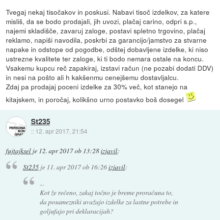
Tvegaj nekaj tisočakov in poskusi. Nabavi tisoč izdelkov, za katere
misliš, da se bodo prodajali, jih uvozi, plačaj carino, odpri s.p.,
najemi skladišče, zavaruj zaloge, postavi spletno trgovino, plačaj
reklamo, napiši navodila, poskrbi za garancijo/jamstvo za stvarne
napake in odstope od pogodbe, odštej dobavljene izdelke, ki niso
ustrezne kvalitete ter zaloge, ki ti bodo nemara ostale na koncu.
Vsakemu kupcu reč zapakiraj, izstavi račun (ne pozabi dodati DDV)
in nesi na pošto ali h kakšenmu cenejšemu dostavljalcu.
Zdaj pa prodajaj poceni izdelke za 30% več, kot stanejo na
kitajskem, in poročaj, kolikšno urno postavko boš dosegel
St235
::
12. apr 2017, 21:54
fujtajksel
je
12. apr 2017 ob 13:28
izjavil
:
St235
je
11. apr 2017 ob 16:26
izjavil
:
...
Kot že rečeno, zakaj točno je breme proračuna to,
da posamezniki uvažajo izdelke za lastne potrebe in
goljufajo pri deklaracijah?