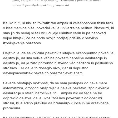
spisanih pravilnikov, aktov, zakonov itd.
Kaj ko bi ti, ki nisi zbirokratiziran ampak si velesposoben think tank
v kleti mamine hiše, povedal kaj je univerzalna rešitev. Bistroumi, ki
smo jih do sedaj slišali vključujejo ukinitev carin in pa napoved
vojne kitajski, če ne bodo svojih podjetji prisilila v pravilno
izpolnjevanje obrazcev.
Dejstvo je, da se količina paketov z kitajske eksponentno povečuje,
dejstvo je, da ima velika večina povsem napačne deklaracije in
dejstvo je, da je zato potrebno bistveno več nadzora in posledično
stroškov. Ter da je to doseglo nivo, kjer ni dopustno
davkoplačevalcev pavšalno obremenjevat s tem.
Seveda obstajajo možnosti, da se sam postopek do neke mere
avtomatizira, omogoči vnaprejšnje najave paketov, izpolnjevanje
deklaracije s strani naročnika itd... Ampak nič od tega ne bo
odpravilo dejstva, da je uvoz izdelkov povezan z določenimi
stroški, ki je edino pravilno da bremenijo kupca in ne državnega
proračuna.
Ko berem idiotizme v tej temi je dejansko najučinkovitejša rešitev