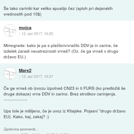
Še tako cariniki kar veliko spustijo čez (sploh pri dejanskih
vrednostih pod 10$)
mojca
::
12. apr 2017, 16:25
Mimogrede: kako je pa s plačilom/vračilo DDV-ja in carine, če
izdelek zaradi neustreznosti vrneš? (Oz. če ga vrneš v drugo
državo EU.)
Mare2
::
12. apr 2017, 16:37
Če ge vrneš ob izvozu izpolneš CN23 in ti FURS (ko predložiš še
druge dokaze) vrne DDV in carino. Brez stroškov carinjenja.
----------------
Ups tole je mišljeno, če je uvoz iz Kitajske. Pojasni "drugo državo
EU). Kako, kaj, zakaj? :)
Zgodovina sprememb…