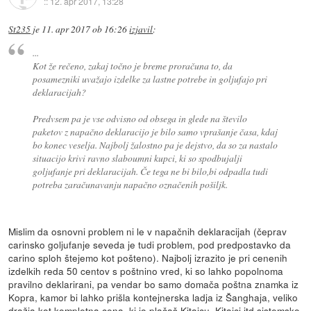
::
12. apr 2017, 13:28
St235
je
11. apr 2017 ob 16:26
izjavil
:
...
Kot že rečeno, zakaj točno je breme proračuna to, da
posamezniki uvažajo izdelke za lastne potrebe in goljufajo pri
deklaracijah?
Predvsem pa je vse odvisno od obsega in glede na število
paketov z napačno deklaracijo je bilo samo vprašanje časa, kdaj
bo konec veselja. Najbolj žalostno pa je dejstvo, da so za nastalo
situacijo krivi ravno slaboumni kupci, ki so spodbujalji
goljufanje pri deklaracijah. Če tega ne bi bilo,bi odpadla tudi
potreba zaračunavanju napačno označenih pošiljk.
Mislim da osnovni problem ni le v napačnih deklaracijah (čeprav
carinsko goljufanje seveda je tudi problem, pod predpostavko da
carino sploh štejemo kot pošteno). Najbolj izrazito je pri cenenih
izdelkih reda 50 centov s poštnino vred, ki so lahko popolnoma
pravilno deklarirani, pa vendar bo samo domača poštna znamka iz
Kopra, kamor bi lahko prišla kontejnerska ladja iz Šanghaja, veliko
dražja kot kompletna cena, ki jo plačaš Kitajcu. Kitajci itd sistemsko