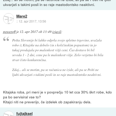
ukvarjati s takimi posli in so raje mastodontsko neaktivni.
Mare2
::
12. apr 2017, 13:56
poweroff
je
12. apr 2017 ob 13:49
izjavil
:
Pošta Slovenije bi lahko odprla svojo spletno trgovino, uvažala
robo iz Kitajske na debelo (in s količinskim popustom) in jo
tukaj prodajala po malenkost višji ceni. Čas dostave bi bil
seveda 1 - 2 dni, cene pa le malenkost višje. Zelo verjetno bi bila
stvar čisto konkurenčna.
Zdaj... ali se motim, pa se računica ne izide, ali pa se Pošti ne
ljubi ukvarjati s takimi posli in so raje mastodontsko neaktivni.
Kitajska roba, pri meni je v povprečju 10 let cca 30% škrt robe, kdo
pa bo servisiral vse to?
Kitajci niti ne preverijo, če izdelek ob zapakiranju dela.
fujtajksel