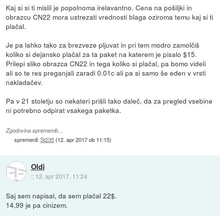
Kaj si si ti mislil je popolnoma irelavantno. Cena na pošiljki in
obrazcu CN22 mora ustrezati vrednosti blaga oziroma temu kaj si ti
plačal.
Je pa lahko tako za brezveze pljuvat in pri tem modro zamolčiš
koliko si dejansko plačal za ta paket na katerem je pisalo $15.
Prilepi sliko obrazca CN22 in tega koliko si plačal, pa bomo videli
ali so te res preganjali zaradi 0.01c ali pa si samo še eden v vrsti
nakladačev.
Pa v 21 stoletju so nekateri prišli tako daleč, da za pregled vsebine
ni potrebno odpirat vsakega paketka.
Zgodovina sprememb…
spremenil:
St235
(
12. apr 2017 ob 11:15
)
Oldi
::
12. apr 2017, 11:24
Saj sem napisal, da sem plačal 22$.
14,99 je pa cinizem.