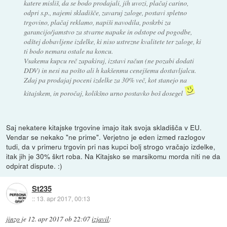
katere misliš, da se bodo prodajali, jih uvozi, plačaj carino,
odpri s.p., najemi skladišče, zavaruj zaloge, postavi spletno
trgovino, plačaj reklamo, napiši navodila, poskrbi za
garancijo/jamstvo za stvarne napake in odstope od pogodbe,
odštej dobavljene izdelke, ki niso ustrezne kvalitete ter zaloge, ki
ti bodo nemara ostale na koncu.
Vsakemu kupcu reč zapakiraj, izstavi račun (ne pozabi dodati
DDV) in nesi na pošto ali h kakšenmu cenejšemu dostavljalcu.
Zdaj pa prodajaj poceni izdelke za 30% več, kot stanejo na
kitajskem, in poročaj, kolikšno urno postavko boš dosegel
Saj nekatere kitajske trgovine imajo itak svoja skladišča v EU.
Vendar se nekako "ne prime". Verjetno je eden izmed razlogov
tudi, da v primeru trgovin pri nas kupci bolj strogo vračajo izdelke,
itak jih je 30% škrt roba. Na Kitajsko se marsikomu morda niti ne da
odpirat dispute. :)
St235
::
13. apr 2017, 00:13
jinzo
je
12. apr 2017 ob 22:07
izjavil
: