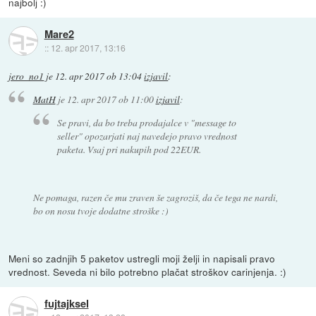
najbolj :)
Mare2
::
12. apr 2017, 13:16
jero_no1
je
12. apr 2017 ob 13:04
izjavil
:
MatH
je
12. apr 2017 ob 11:00
izjavil
:
Se pravi, da bo treba prodajalce v "message to
seller" opozarjati naj navedejo pravo vrednost
paketa. Vsaj pri nakupih pod 22EUR.
Ne pomaga, razen če mu zraven še zagroziš, da če tega ne nardi,
bo on nosu tvoje dodatne stroške :)
Meni so zadnjih 5 paketov ustregli moji želji in napisali pravo
vrednost. Seveda ni bilo potrebno plačat stroškov carinjenja. :)
fujtajksel