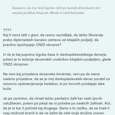
Zanimivo, da ti je bolj logično tolči po lastnih državljanih, kot
omeniti problem kitajcem. Morda ti rabiš kak paket.
????
Kaj ti mora falit v glavi, da resno razmišljaš, da lahko Slovenija
preko diplomatskih kanalov zahteva od kitajskih podjetji, da
pravilno izpolnjujejo CN22 obrazce?
In če je kaj popolna izguba časa in davkoplačevalskega denarja,
potem je to teženje slovenskih uradnikov kitajskim podjetjem, glede
CN22 obrazcev.
Ne vem kaj prizadene slovenske birokrate, vem pa da mene
osebno prizadene, da se je moj davkoplačevalski denar porabil za
osnovno opismenjevanje bedakov, ki po forumih prodajajo take
buče.
Je pa zanimivo, da nimaš težav pavšalno žalit kar vseh javnih
uslužbecev, potem pa jokaš da ni potrebe po osebnih žalitvah. Kot,
da je to kar ti počneš kaj drugega. Samo s to razliko, da se imaš ti
vsaj možnost branit in da ne žalim še cele tvoje družine zraven