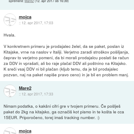
spremenil:
Mare2
(
12. apr 2017 ob 16:39
)
mojca
::
12. apr 2017, 17:03
Hvala.
V konkretnem primeru je prodajalec želel, da se paket, poslan iz
Kitajske, vrne na naslov v Italiji. Verjetno zaradi stroškov pošiljanja,
čeprav to verjetno pomeni, da bi morali prodajalcu poslati še račun
za DDV in vprašati, ali bo raje plačal DDV ali poštnino na Kitajsko.
K sreči vsaj DDV ni bil plačan (kljub temu, da je bil prodajalec
pozvan, naj na paket napiše pravo ceno) in je bil en problem manj.
Mare2
::
12. apr 2017, 17:33
Nimam podatka, o kakšni cifri gre v tvojem primeru. Če pošlješ
paket do 2kg na kitajsko, ga označiš kot pismo in te košta le cca
15EUR. Priporočeno, torej imaš tracking number. :)
mojca