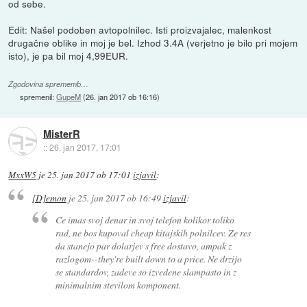
od sebe.
Edit: Našel podoben avtopolnilec. Isti proizvajalec, malenkost
drugačne oblike in moj je bel. Izhod 3.4A (verjetno je bilo pri mojem
isto), je pa bil moj 4,99EUR.
Zgodovina sprememb…
spremenil:
GupeM
(
26. jan 2017 ob 16:16
)
MisterR
::
26. jan 2017, 17:01
MxxW5
je
25. jan 2017 ob 17:01
izjavil
:
[D]emon
je
25. jan 2017 ob 16:49
izjavil
:
Ce imas svoj denar in svoj telefon kolikor toliko
rad, ne bos kupoval cheap kitajskih polnilcev. Ze res
da stanejo par dolarjev s free dostavo, ampak z
razlogom--they're built down to a price. Ne drzijo
se standardov, zadeve so izvedene slampasto in z
minimalnim stevilom komponent.