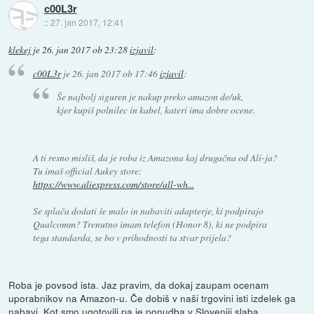
c00L3r
::
27. jan 2017, 12:41
klekej
je
26. jan 2017 ob 23:28
izjavil
:
c00L3r
je
26. jan 2017 ob 17:46
izjavil
:
Še najbolj siguren je nakup preko amazon de/uk,
kjer kupiš polnilec in kabel, kateri ima dobre ocene.
A ti resno misliš, da je roba iz Amazona kaj drugačna od Ali-ja?
Tu imaš official Aukey store:
https://www.aliexpress.com/store/all-wh...
Se splača dodati še malo in nabaviti adapterje, ki podpirajo
Qualcomm? Trenutno imam telefon (Honor 8), ki ne podpira
tega standarda, se bo v prihodnosti ta stvar prijela?
Roba je povsod ista. Jaz pravim, da dokaj zaupam ocenam
uporabnikov na Amazon-u. Če dobiš v naši trgovini isti izdelek ga
nabavi. Kot smo ugotovili pa je ponudba v Sloveniji slaba.