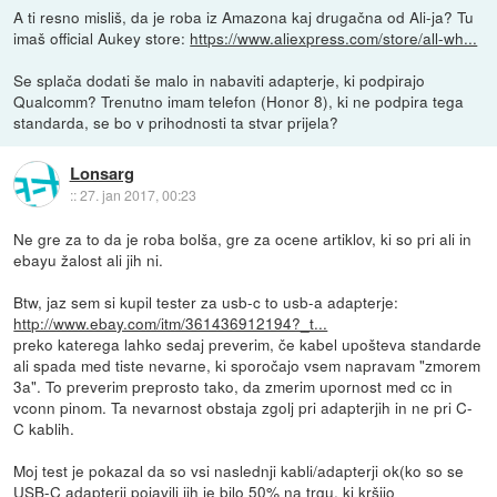
A ti resno misliš, da je roba iz Amazona kaj drugačna od Ali-ja? Tu
imaš official Aukey store:
https://www.aliexpress.com/store/all-wh...
Se splača dodati še malo in nabaviti adapterje, ki podpirajo
Qualcomm? Trenutno imam telefon (Honor 8), ki ne podpira tega
standarda, se bo v prihodnosti ta stvar prijela?
Lonsarg
::
27. jan 2017, 00:23
Ne gre za to da je roba bolša, gre za ocene artiklov, ki so pri ali in
ebayu žalost ali jih ni.
Btw, jaz sem si kupil tester za usb-c to usb-a adapterje:
http://www.ebay.com/itm/361436912194?_t...
preko katerega lahko sedaj preverim, če kabel upošteva standarde
ali spada med tiste nevarne, ki sporočajo vsem napravam "zmorem
3a". To preverim preprosto tako, da zmerim upornost med cc in
vconn pinom. Ta nevarnost obstaja zgolj pri adapterjih in ne pri C-
C kablih.
Moj test je pokazal da so vsi naslednji kabli/adapterji ok(ko so se
USB-C adapterji pojavili jih je bilo 50% na trgu, ki kršijo