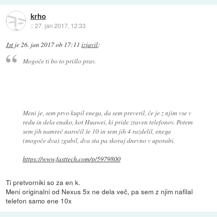
krho
::
27. jan 2017, 12:33
Jst
je
26. jan 2017 ob 17:11
izjavil
:
Mogoče ti bo to prišlo prav.
Meni je, sem prvo kupil enega, da sem preveril, če je z njim vse v
redu in dela enako, kot Huawei, ki pride zraven telefonov. Potem
sem jih namreč naročil še 10 in sem jih 4 razdelil, enega
(mogoče dva) zgubil, dva sta pa skoraj dnevno v uporabi.
https://www.fasttech.com/p/5979800
Ti pretvorniki so za en k.
Meni originalni od Nexus 5x ne dela več, pa sem z njim nafilal
telefon samo ene 10x