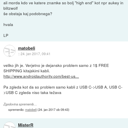
ali morda kdo ve katere znamke so bolj "high end" kot npr aukey in
blitzwolf
še obstaja kaj podobnega?
hvala
LP
matobeli
::
24. jan 2017, 09:41
veliko jih je. Verjetno je dejansko problem samo z 1$ FREE
SHIPPING kitajskimi kabli.
http://www.androidauthority.com/best-us...
Pa zgleda kot da so problem samo kabli z USB C->USB A, USB C-
>USB C zgleda niso taka težava
Zgodovina sprememb…
spremenilo:
matobeli
(
24. jan 2017 ob 09:43
)
MisterR