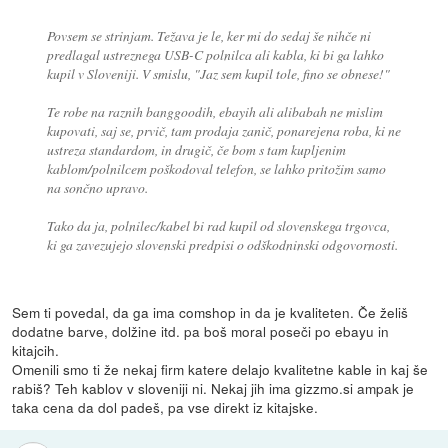
Povsem se strinjam. Težava je le, ker mi do sedaj še nihče ni
predlagal ustreznega USB-C polnilca ali kabla, ki bi ga lahko
kupil v Sloveniji. V smislu, "Jaz sem kupil tole, fino se obnese!"
Te robe na raznih banggoodih, ebayih ali alibabah ne mislim
kupovati, saj se, prvič, tam prodaja zanič, ponarejena roba, ki ne
ustreza standardom, in drugič, če bom s tam kupljenim
kablom/polnilcem poškodoval telefon, se lahko pritožim samo
na sončno upravo.
Tako da ja, polnilec/kabel bi rad kupil od slovenskega trgovca,
ki ga zavezujejo slovenski predpisi o odškodninski odgovornosti.
Sem ti povedal, da ga ima comshop in da je kvaliteten. Če želiš
dodatne barve, dolžine itd. pa boš moral poseči po ebayu in
kitajcih.
Omenili smo ti že nekaj firm katere delajo kvalitetne kable in kaj še
rabiš? Teh kablov v sloveniji ni. Nekaj jih ima gizzmo.si ampak je
taka cena da dol padeš, pa vse direkt iz kitajske.