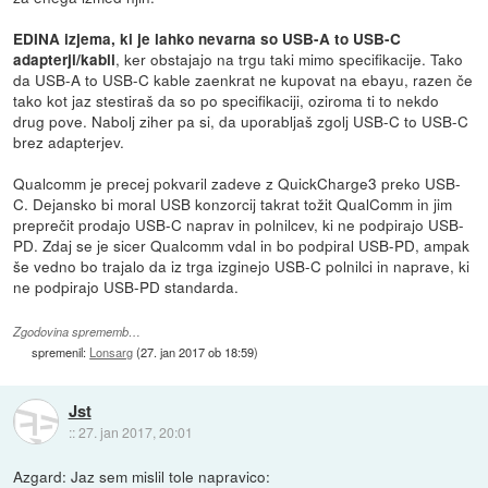
EDINA izjema, ki je lahko nevarna so USB-A to USB-C
, ker obstajajo na trgu taki mimo specifikacije. Tako
adapterji/kabli
da USB-A to USB-C kable zaenkrat ne kupovat na ebayu, razen če
tako kot jaz stestiraš da so po specifikaciji, oziroma ti to nekdo
drug pove. Nabolj ziher pa si, da uporabljaš zgolj USB-C to USB-C
brez adapterjev.
Qualcomm je precej pokvaril zadeve z QuickCharge3 preko USB-
C. Dejansko bi moral USB konzorcij takrat tožit QualComm in jim
preprečit prodajo USB-C naprav in polnilcev, ki ne podpirajo USB-
PD. Zdaj se je sicer Qualcomm vdal in bo podpiral USB-PD, ampak
še vedno bo trajalo da iz trga izginejo USB-C polnilci in naprave, ki
ne podpirajo USB-PD standarda.
Zgodovina sprememb…
spremenil:
Lonsarg
(
27. jan 2017 ob 18:59
)
Jst
::
27. jan 2017, 20:01
Azgard: Jaz sem mislil tole napravico: