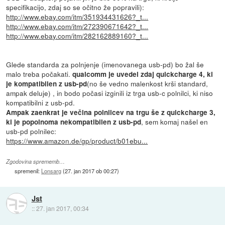
specifikacijo, zdaj so se očitno že popravili):
http://www.ebay.com/itm/351934431626?_t...
http://www.ebay.com/itm/272390671642?_t...
http://www.ebay.com/itm/282162889160?_t...
Glede standarda za polnjenje (imenovanega usb-pd) bo žal še
malo treba počakati.
qualcomm je uvedel zdaj quickcharge 4, ki
(no še vedno malenkost krši standard,
je kompatibilen z usb-pd
ampak deluje) , in bodo počasi izginili iz trga usb-c polnilci, ki niso
kompatibilni z usb-pd.
Ampak zaenkrat je večina polnilcev na trgu še z quickcharge 3,
, sem komaj našel en
ki je popolnoma nekompatibilen z usb-pd
usb-pd polnilec:
https://www.amazon.de/gp/product/b01ebu...
Zgodovina sprememb…
spremenil:
Lonsarg
(
27. jan 2017 ob 00:27
)
Jst
::
27. jan 2017, 00:34