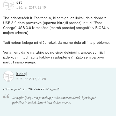
Jst
::
26. jan 2017, 22:15
Tisti adapterček iz Fasttech-a, ki sem ga jaz linkal, dela dobro z
USB 3.0 data povezavo (opazno hitrejši prenos) in tudi "Fast
Charge" USB 3.0 iz matične (moraš posebej omogočiti v BIOSU v
mojem primeru).
Tudi noben kolega mi ni še rekel, da mu ne dela ali ima probleme.
Verjamem, da je na izbiro polno sicer delujočih, ampak sumljivih
izdelkov (in tudi faulty kablov in adapterjev). Zato sem pa prvo
naročil samo enega.
klekej
::
26. jan 2017, 23:28
c00L3r
je
26. jan 2017 ob 17:46
izjavil
:
Še najbolj siguren je nakup preko amazon de/uk, kjer kupiš
polnilec in kabel, kateri ima dobre ocene.