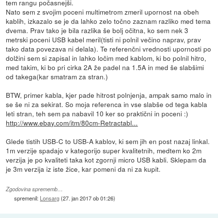
tem rangu počasnejši.
Nato sem z svojim poceni multimetrom zmeril upornost na obeh
kablih, izkazalo se je da lahko zelo točno zaznam razliko med tema
dvema. Prav tako je bila razlika še bolj očitna, ko sem nek 3
metrski poceni USB kabel meril(tisti ni polnil večino naprav, prav
tako data povezava ni delala). Te referenčni vrednosti upornosti po
dolžini sem si zapisal in lahko ločim med kablom, ki bo polnil hitro,
med takim, ki bo pri cirka 2A že padel na 1.5A in med še slabšimi
od takega(kar smatram za stran.)
BTW, primer kabla, kjer pade hitrost polnjenja, ampak samo malo in
se še ni za sekirat. So moja referenca in vse slabše od tega kabla
leti stran, teh sem pa nabavil 10 ker so praktični in poceni :)
http://www.ebay.com/itm/80cm-Retractabl...
Glede tistih USB-C to USB-A kablov, ki sem jih en post nazaj linkal.
1m verzije spadajo v kategorijo super kvalitetnih, medtem ko 2m
verzija je po kvaliteti taka kot zgornji micro USB kabli. Sklepam da
je 3m verzija iz iste žice, kar pomeni da ni za kupit.
Zgodovina sprememb…
spremenil:
Lonsarg
(
27. jan 2017 ob 01:26
)