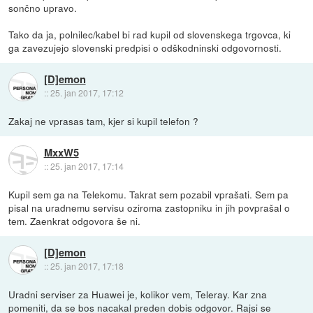
sončno upravo.
Tako da ja, polnilec/kabel bi rad kupil od slovenskega trgovca, ki
ga zavezujejo slovenski predpisi o odškodninski odgovornosti.
[D]emon
::
25. jan 2017, 17:12
Zakaj ne vprasas tam, kjer si kupil telefon ?
MxxW5
::
25. jan 2017, 17:14
Kupil sem ga na Telekomu. Takrat sem pozabil vprašati. Sem pa
pisal na uradnemu servisu oziroma zastopniku in jih povprašal o
tem. Zaenkrat odgovora še ni.
[D]emon
::
25. jan 2017, 17:18
Uradni serviser za Huawei je, kolikor vem, Teleray. Kar zna
pomeniti, da se bos nacakal preden dobis odgovor. Rajsi se