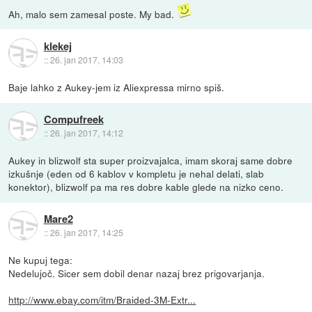
Ah, malo sem zamesal poste. My bad.
klekej
::
26. jan 2017, 14:03
Baje lahko z Aukey-jem iz Aliexpressa mirno spiš.
Compufreek
::
26. jan 2017, 14:12
Aukey in blizwolf sta super proizvajalca, imam skoraj same dobre
izkušnje (eden od 6 kablov v kompletu je nehal delati, slab
konektor), blizwolf pa ma res dobre kable glede na nizko ceno.
Mare2
::
26. jan 2017, 14:25
Ne kupuj tega:
Nedelujoč. Sicer sem dobil denar nazaj brez prigovarjanja.
http://www.ebay.com/itm/Braided-3M-Extr...