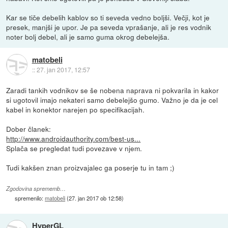
Kar se tiče debelih kablov so ti seveda vedno boljši. Večji, kot je
presek, manjši je upor. Je pa seveda vprašanje, ali je res vodnik
noter bolj debel, ali je samo guma okrog debelejša.
matobeli
::
27. jan 2017, 12:57
Zaradi tankih vodnikov se še nobena naprava ni pokvarila in kakor
si ugotovil imajo nekateri samo debelejšo gumo. Važno je da je cel
kabel in konektor narejen po specifikacijah.
Dober članek:
http://www.androidauthority.com/best-us...
Splača se pregledat tudi povezave v njem.
Tudi kakšen znan proizvajalec ga poserje tu in tam ;)
Zgodovina sprememb…
spremenilo:
matobeli
(
27. jan 2017 ob 12:58
)
HyperGL