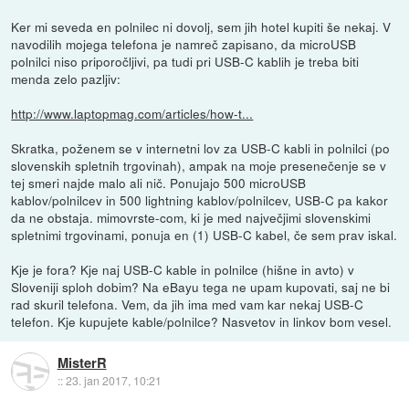
Ker mi seveda en polnilec ni dovolj, sem jih hotel kupiti še nekaj. V
navodilih mojega telefona je namreč zapisano, da microUSB
polnilci niso priporočljivi, pa tudi pri USB-C kablih je treba biti
menda zelo pazljiv:
http://www.laptopmag.com/articles/how-t...
Skratka, poženem se v internetni lov za USB-C kabli in polnilci (po
slovenskih spletnih trgovinah), ampak na moje presenečenje se v
tej smeri najde malo ali nič. Ponujajo 500 microUSB
kablov/polnilcev in 500 lightning kablov/polnilcev, USB-C pa kakor
da ne obstaja. mimovrste-com, ki je med največjimi slovenskimi
spletnimi trgovinami, ponuja en (1) USB-C kabel, če sem prav iskal.
Kje je fora? Kje naj USB-C kable in polnilce (hišne in avto) v
Sloveniji sploh dobim? Na eBayu tega ne upam kupovati, saj ne bi
rad skuril telefona. Vem, da jih ima med vam kar nekaj USB-C
telefon. Kje kupujete kable/polnilce? Nasvetov in linkov bom vesel.
MisterR
::
23. jan 2017, 10:21