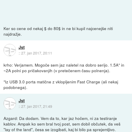
Ker so cene od nekaj $ do 80$ in ne bi kupil najcenejše niti
najdražje.
Jst
::
27. jan 2017, 20:11
krho: Verjamem. Mogoče sem jaz naletel na dobro serijo. 1.5A* in
~2A polni po pričakovanjih (v pretečenem času polnenja).
*Iz USB 3.0 porta matične z vklopljenim Fast Charge (ali nekaj
podobnega).
Jst
::
27. jan 2017, 21:49
Azgard: Da dodam. Vem da to, kar jaz hočem, ni za testiranje
kablov. Ampak ko sem bral tvoj post, sem dobil občutek, da veš
"lay of the land", česa se izogibati, kaj bi bilo pa sprejemljivo.