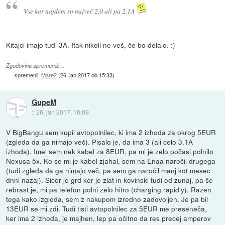
Vse kar najdem so največ 2,0 ali pa 2,1A
Kitajci imajo tudi 3A. Itak nikoli ne veš, če bo delalo. :)
Zgodovina sprememb…
spremenil:
Mare2
(
26. jan 2017 ob 15:33
)
GupeM
::
26. jan 2017, 16:09
V BigBangu sem kupil avtopolnilec, ki ima 2 izhoda za okrog 5EUR
(zgleda da ga nimajo več). Pisalo je, da ima 3 (ali celo 3.1A
izhoda). Imel sem nek kabel za 8EUR, pa mi je zelo počasi polnilo
Nexusa 5x. Ko se mi je kabel zjahal, sem na Enaa naročil drugega
(tudi zgleda da ga nimajo več, pa sem ga naročil manj kot mesec
dnni nazaj). Sicer je grd ker je zlat in kovinski tudi od zunaj, pa še
rebrast je, mi pa telefon polni zelo hitro (charging rapidly). Razen
tega kako izgleda, sem z nakupom izredno zadovoljen. Je pa bil
13EUR se mi zdi. Tudi tisti avtopolnilec za 5EUR me preseneča,
ker ima 2 izhoda, je majhen, lep pa očitno da res precej amperov