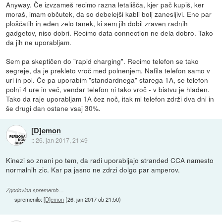
Anyway. Če izvzameš recimo razna letališča, kjer pač kupiš, ker
moraš, imam občutek, da so debelejši kabli bolj zanesljivi. Ene par
ploščatih in eden zelo tanek, ki sem jih dobil zraven radnih
gadgetov, niso dobri. Recimo data connection ne dela dobro. Tako
da jih ne uporabljam.
Sem pa skeptičen do "rapid charging". Recimo telefon se tako
segreje, da je prekleto vroč med polnenjem. Nafila telefon samo v
uri in pol. Če pa uporabim "standardnega" starega 1A, se telefon
polni 4 ure in več, vendar telefon ni tako vroč - v bistvu je hladen.
Tako da raje uporabljam 1A čez noč, itak mi telefon zdrži dva dni in
še drugi dan ostane vsaj 30%.
[D]emon
::
26. jan 2017, 21:49
Kinezi so znani po tem, da radi uporabljajo stranded CCA namesto
normalnih zic. Kar pa jasno ne zdrzi dolgo par amperov.
Zgodovina sprememb…
spremenilo:
[D]emon
(
26. jan 2017 ob 21:50
)