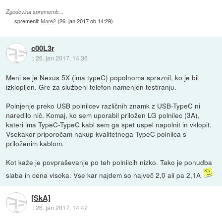
Zgodovina sprememb…
spremenil:
Mare2
(
26. jan 2017 ob 14:29
)
c00L3r
::
26. jan 2017, 14:36
Meni se je Nexus 5X (ima typeC) popolnoma spraznil, ko je bil
izklopljen. Gre za službeni telefon namenjen testiranju.
Polnjenje preko USB polnilcev različnih znamk z USB-TypeC ni
naredilo nič. Komaj, ko sem uporabil priložen LG polnilec (3A),
kateri ima TypeC-TypeC kabl sem ga spet uspel napolnit in vklopit.
Vsekakor priporočam nakup kvalitetnega TypeC polnilca s
priloženim kablom.
Kot kaže je povpraševanje po teh polnilcih nizko. Tako je ponudba
slaba in cena visoka. Vse kar najdem so največ 2,0 ali pa 2,1A
[SkA]
::
26. jan 2017, 14:42