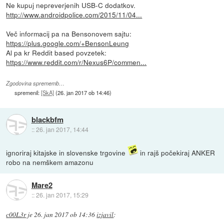
Ne kupuj nepreverjenih USB-C dodatkov.
http://www.androidpolice.com/2015/11/04...
Več informacij pa na Bensonovem sajtu:
https://plus.google.com/+BensonLeung
Al pa kr Reddit based povzetek:
https://www.reddit.com/r/Nexus6P/commen...
Zgodovina sprememb…
spremenil:
[SkA]
(
26. jan 2017 ob 14:46
)
blackbfm
::
26. jan 2017, 14:44
ignoriraj kitajske in slovenske trgovine
in rajš počekiraj ANKER
robo na nemškem amazonu
Mare2
::
26. jan 2017, 15:29
c00L3r
je
26. jan 2017 ob 14:36
izjavil
: