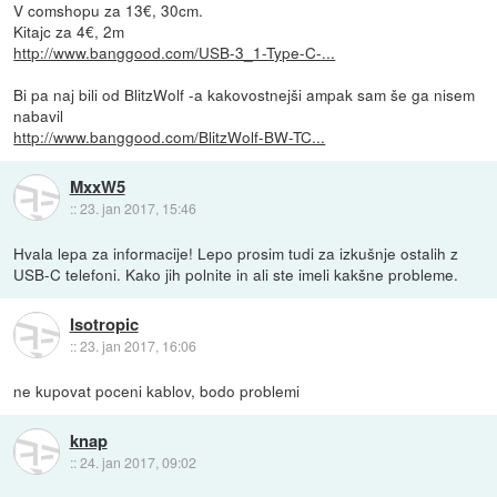
V comshopu za 13€, 30cm.
Kitajc za 4€, 2m
http://www.banggood.com/USB-3_1-Type-C-...
Bi pa naj bili od BlitzWolf -a kakovostnejši ampak sam še ga nisem
nabavil
http://www.banggood.com/BlitzWolf-BW-TC...
MxxW5
::
23. jan 2017, 15:46
Hvala lepa za informacije! Lepo prosim tudi za izkušnje ostalih z
USB-C telefoni. Kako jih polnite in ali ste imeli kakšne probleme.
Isotropic
::
23. jan 2017, 16:06
ne kupovat poceni kablov, bodo problemi
knap
::
24. jan 2017, 09:02