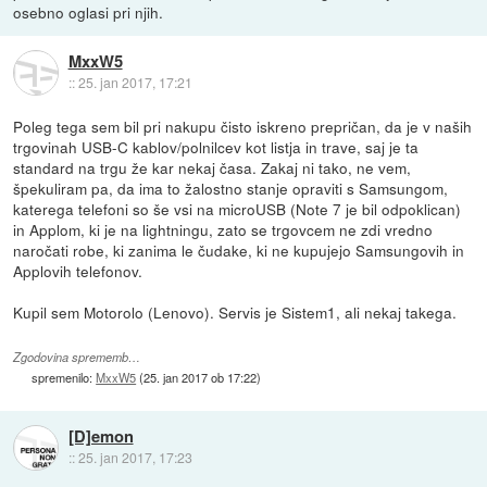
osebno oglasi pri njih.
MxxW5
::
25. jan 2017, 17:21
Poleg tega sem bil pri nakupu čisto iskreno prepričan, da je v naših
trgovinah USB-C kablov/polnilcev kot listja in trave, saj je ta
standard na trgu že kar nekaj časa. Zakaj ni tako, ne vem,
špekuliram pa, da ima to žalostno stanje opraviti s Samsungom,
katerega telefoni so še vsi na microUSB (Note 7 je bil odpoklican)
in Applom, ki je na lightningu, zato se trgovcem ne zdi vredno
naročati robe, ki zanima le čudake, ki ne kupujejo Samsungovih in
Applovih telefonov.
Kupil sem Motorolo (Lenovo). Servis je Sistem1, ali nekaj takega.
Zgodovina sprememb…
spremenilo:
MxxW5
(
25. jan 2017 ob 17:22
)
[D]emon
::
25. jan 2017, 17:23