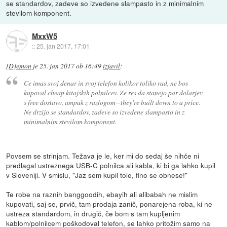
se standardov, zadeve so izvedene slampasto in z minimalnim
stevilom komponent.
MxxW5
::
25. jan 2017, 17:01
[D]emon
je
25. jan 2017 ob 16:49
izjavil
:
Ce imas svoj denar in svoj telefon kolikor toliko rad, ne bos
kupoval cheap kitajskih polnilcev. Ze res da stanejo par dolarjev
s free dostavo, ampak z razlogom--they're built down to a price.
Ne drzijo se standardov, zadeve so izvedene slampasto in z
minimalnim stevilom komponent.
Povsem se strinjam. Težava je le, ker mi do sedaj še nihče ni
predlagal ustreznega USB-C polnilca ali kabla, ki bi ga lahko kupil
v Sloveniji. V smislu, "Jaz sem kupil tole, fino se obnese!"
Te robe na raznih banggoodih, ebayih ali alibabah ne mislim
kupovati, saj se, prvič, tam prodaja zanič, ponarejena roba, ki ne
ustreza standardom, in drugič, če bom s tam kupljenim
kablom/polnilcem poškodoval telefon, se lahko pritožim samo na