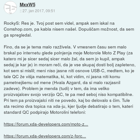
MxxW5
::
27. jan 2017, 09:51
RockyS: Res je. Tvoj post sem videl, ampak sem iskal na
Comshop.com, pa kabla nisem našel. Dopuščam možnost, da sem
ga spregledal.
Fino, da se je tema malo razživela. V vmesnem času sem malo
brskal po internetu glede polnjenja moje Motorole Moto Z Play (za
katero mi je sicer sedaj sicer malo žal, da sem jo kupil, ampak
sedaj je kar je) in moram reči, da je vse skupaj dosti bolj zapleteno,
kot sem si mislil; meni niso jasne niti osnove USB-C, medtem, ko je
tale QC že višja matematika, ki, kot vidim, ni jasna niti komu
pametnejšemu od mene (Hvala Azgard, da si malo razjasnil
zadeve). Problem je menda (tudi) v tem, da ima veliko
proizvajalcev svojo verzijo QC, te pa med seboj niso kompatibilne.
Pri tem pa proizvajalci niti ne povedo, kaj bo delovalo s čim. Tule
sta recimo dva topica na xda-ju, kjer ljudje debatirajo o tem, kateri
standard QC podpirajo Motorolini telefoni:
https://forum.xda-developers.com/moto-z...
https://forum.xda-developers.com/z-forc...