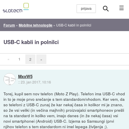
☰
Forum
»
Mobilne tehnologije
»
USB-C kabli in polnilci
USB-C kabli in polnilci
«
1
2
»
MxxW5
::
23. jan 2017, 10:16
Torej, kupil sem nov telefon (Moto Z Play). Telefon ima USB-C vhod
in to je moje prvo srečanje s tem standardom/vhodom. Ker vem, da
so telefoni z USB-C zunaj že kar nekaj časa in kolikor mi je znano,
so že vsi veliki (in večina majhnih) proizvajalci smartphoneov prešli
na ta standard in koliko vem, imajo danes (in že nekaj časa) vsi
novi smartphonei (Android) USB-C. Izjema so Samsungi (prvi
njihov telefon s tem standardom ni imel lepega življenja ;).