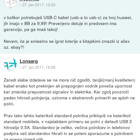
::
27. jan 2017, 13:20
v kolikor potrebuješ USB-C kabel (usb-a to usb-c) za tvoj huawei,
jih imajo v BB za 9,99! Preverjeno deluje in predvsem ima
garancijo, pa ga imaš takoj!
Nevem, če je smiselno se igrat loterijo s kitajskimi zmazki iz aliex
oz. ebay?!
Lonsarg
::
27. jan 2017, 18:58
Zaradi slabe izdelave se ne more nič zgoditi, tanjši(manj kvaliteten)
kabel enako kot prekinjen ali prepognjen vodnik poveča upornost
kar zmanša prepustnost signalov in elektrike. Kar zgolj povzroči
padec hitrosti polnjenja, oziroma v ekstremnih primerih se sploh ne
polni.
Prav tako lahko katerikoli standard polnilca priklopiš na katerikoli
standard mobitela, v najslabšem primeru se polni z default USB 2
hitrostjo 0.5A. Standardov je veliko, večina polnilcev in telefonov
podpira več standardov hkrati in se potem sporazume s polnilcem
za enega izmed njih.