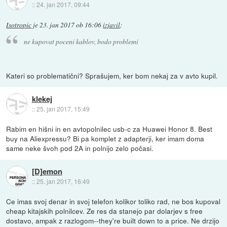
::
24. jan 2017, 09:44
Isotropic
je
23. jan 2017 ob 16:06
izjavil
:
ne kupovat poceni kablov, bodo problemi
Kateri so problematični? Sprašujem, ker bom nekaj za v avto kupil.
klekej
::
25. jan 2017, 15:49
Rabim en hišni in en avtopolnilec usb-c za Huawei Honor 8. Best
buy na Aliexpressu? Bi pa komplet z adapterji, ker imam doma
same neke švoh pod 2A in polnijo zelo počasi.
[D]emon
::
25. jan 2017, 16:49
Ce imas svoj denar in svoj telefon kolikor toliko rad, ne bos kupoval
cheap kitajskih polnilcev. Ze res da stanejo par dolarjev s free
dostavo, ampak z razlogom--they're built down to a price. Ne drzijo