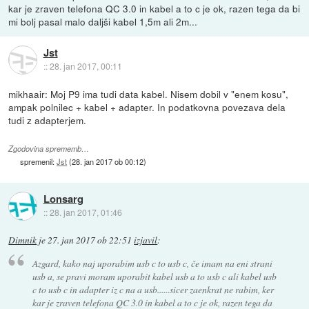
kar je zraven telefona QC 3.0 in kabel a to c je ok, razen tega da bi
mi bolj pasal malo daljši kabel 1,5m ali 2m...
Jst
::
28. jan 2017, 00:11
mikhaair: Moj P9 ima tudi data kabel. Nisem dobil v "enem kosu",
ampak polnilec + kabel + adapter. In podatkovna povezava dela
tudi z adapterjem.
Zgodovina sprememb…
spremenil:
Jst
(
28. jan 2017 ob 00:12
)
Lonsarg
::
28. jan 2017, 01:46
Dimnik
je
27. jan 2017 ob 22:51
izjavil
:
Azgard, kako naj uporabim usb c to usb c, če imam na eni strani
usb a, se pravi moram uporabit kabel usb a to usb c ali kabel usb
c to usb c in adapter iz c na a usb......sicer zaenkrat ne rabim, ker
kar je zraven telefona QC 3.0 in kabel a to c je ok, razen tega da