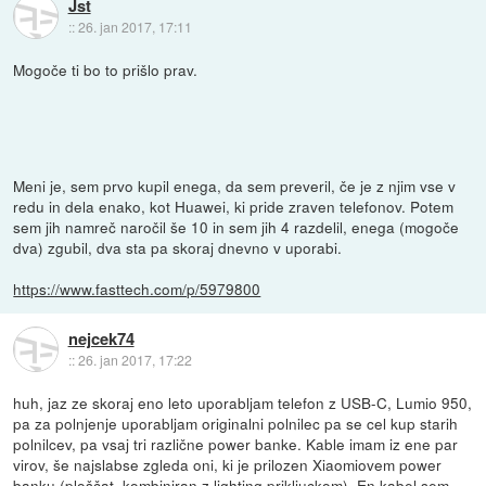
Jst
::
26. jan 2017, 17:11
Mogoče ti bo to prišlo prav.
Meni je, sem prvo kupil enega, da sem preveril, če je z njim vse v
redu in dela enako, kot Huawei, ki pride zraven telefonov. Potem
sem jih namreč naročil še 10 in sem jih 4 razdelil, enega (mogoče
dva) zgubil, dva sta pa skoraj dnevno v uporabi.
https://www.fasttech.com/p/5979800
nejcek74
::
26. jan 2017, 17:22
huh, jaz ze skoraj eno leto uporabljam telefon z USB-C, Lumio 950,
pa za polnjenje uporabljam originalni polnilec pa se cel kup starih
polnilcev, pa vsaj tri različne power banke. Kable imam iz ene par
virov, še najslabse zgleda oni, ki je prilozen Xiaomiovem power
banku (ploščat, kombiniran z lighting prikljuckom). En kabel sem