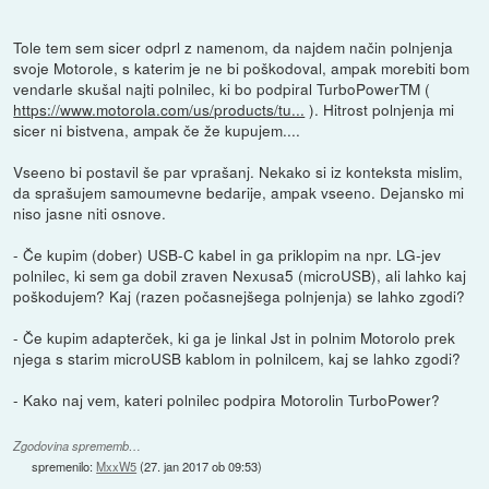
Tole tem sem sicer odprl z namenom, da najdem način polnjenja
svoje Motorole, s katerim je ne bi poškodoval, ampak morebiti bom
vendarle skušal najti polnilec, ki bo podpiral TurboPowerTM (
https://www.motorola.com/us/products/tu...
). Hitrost polnjenja mi
sicer ni bistvena, ampak če že kupujem....
Vseeno bi postavil še par vprašanj. Nekako si iz konteksta mislim,
da sprašujem samoumevne bedarije, ampak vseeno. Dejansko mi
niso jasne niti osnove.
- Če kupim (dober) USB-C kabel in ga priklopim na npr. LG-jev
polnilec, ki sem ga dobil zraven Nexusa5 (microUSB), ali lahko kaj
poškodujem? Kaj (razen počasnejšega polnjenja) se lahko zgodi?
- Če kupim adapterček, ki ga je linkal Jst in polnim Motorolo prek
njega s starim microUSB kablom in polnilcem, kaj se lahko zgodi?
- Kako naj vem, kateri polnilec podpira Motorolin TurboPower?
Zgodovina sprememb…
spremenilo:
MxxW5
(
27. jan 2017 ob 09:53
)