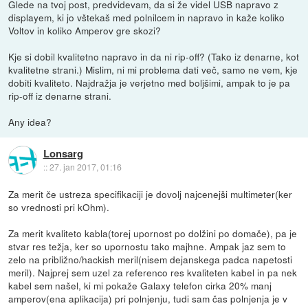
Glede na tvoj post, predvidevam, da si že videl USB napravo z
displayem, ki jo vštekaš med polnilcem in napravo in kaže koliko
Voltov in koliko Amperov gre skozi?
Kje si dobil kvalitetno napravo in da ni rip-off? (Tako iz denarne, kot
kvalitetne strani.) Mislim, ni mi problema dati več, samo ne vem, kje
dobiti kvaliteto. Najdražja je verjetno med boljšimi, ampak to je pa
rip-off iz denarne strani.
Any idea?
Lonsarg
::
27. jan 2017, 01:16
Za merit če ustreza specifikaciji je dovolj najcenejši multimeter(ker
so vrednosti pri kOhm).
Za merit kvaliteto kabla(torej upornost po dolžini po domače), pa je
stvar res težja, ker so upornostu tako majhne. Ampak jaz sem to
zelo na približno/hackish meril(nisem dejanskega padca napetosti
meril). Najprej sem uzel za referenco res kvaliteten kabel in pa nek
kabel sem našel, ki mi pokaže Galaxy telefon cirka 20% manj
amperov(ena aplikacija) pri polnjenju, tudi sam čas polnjenja je v