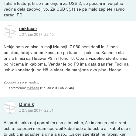
Takšni testerji, ki so namenjeni za USB 2, so poceni in verjetno
večina dela zadovoljivo. Za USB 3(.1) se pa malo zaplete ravno
zaradi PD.
mikhaair
::
27. jan 2017, 22:45
Nekje sem ze pisal o moji izkusnji. Z 950 sem dobil le 'fiksen'
polnilec, torej v enem kosu, ne pa kabel + polnilec. Kasneje sta
prisla k hisi sa Huawei P9 in Honor 8. Oba z vizuelno identicnima
polnilcema in kabloma. Vendar le od P9 ima data transfer. Tudi na
usb-c konektorju od H8 je videt, da manjkata dva pina. Hecno.
Zgodovina sprememb…
spremenilo:
mikhaair
(
27. jan 2017 ob 22:46
)
Dimnik
::
27. jan 2017, 22:51
Azgard, kako naj uporabim usb c to usb c, če imam na eni strani
usb a, se pravi moram uporabit kabel usb a to usb c ali kabel usb c
to usb c in adapter iz c na a usb......sicer zaenkrat ne rabim, ker