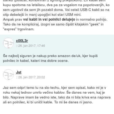
kupu spotoma na letaliscu, dva pa za vogalom na popotovanjih, ko
sem ugotovil da sem jih pozabil doma. Vsi ostali USB-C kabli so na
otip debelejši in manj upogljivi kot stari USM mini.
Ampak prav
in normalno polnijo.
vsi kabli in vsi polnilci delujejo
Tako da ne kompliciraj, izogni se samo čipšit kitajskim "geek" in
"expres" trgovinam.
c00L3r
::
26. jan 2017, 17:46
Še najbolj siguren je nakup preko amazon de/uk, kjer kupiš
polnilec in kabel, kateri ima dobre ocene.
Jst
::
26. jan 2017, 20:02
Jaz sem odprl temo tu na slo-techu, kjer sem opisal, kako mi je v
roku nekaj tednov umrlo večino kablov. Še danes ne vem, kaj je
bilo. Naprave imam še vedno iste, tako da ni bila kriva ena naprava
ali en polnilec, ki bi uničil kable. To mi še danes ni jasno.