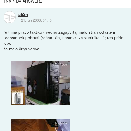
TNX 4 DA ANSWERZ!
ali3n
::
21. jun 2003, 01:40
ru7 ima pravo taktiko - vedno žagaj/vrtaj malo stran od črte in
preostanek pobrusi (ročna pila, nastavki za vrtalnike...); res pride
lepo;
še moja črna vdova