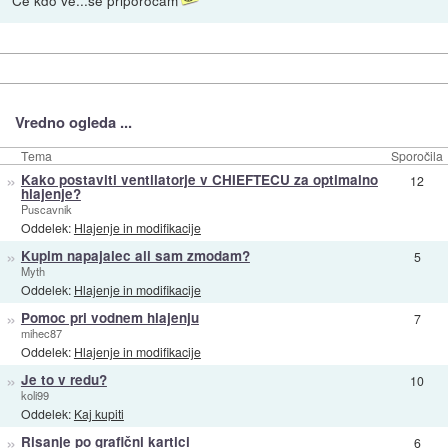
Ce kdo ve...se priporocam
Vredno ogleda ...
Tema
Sporočila
»
Kako postaviti ventilatorje v CHIEFTECU za optimalno
12
hlajenje?
Puscavnik
Oddelek:
Hlajenje in modifikacije
»
Kupim napajalec ali sam zmodam?
5
Myth
Oddelek:
Hlajenje in modifikacije
»
Pomoc pri vodnem hlajenju
7
mihec87
Oddelek:
Hlajenje in modifikacije
»
Je to v redu?
10
koli99
Oddelek:
Kaj kupiti
»
Risanje po grafični kartici
6