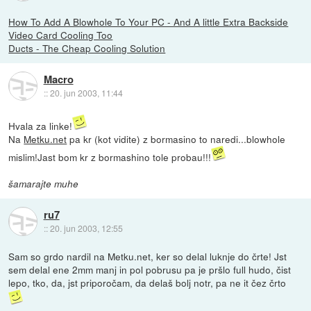
How To Add A Blowhole To Your PC - And A little Extra Backside
Video Card Cooling Too
Ducts - The Cheap Cooling Solution
Macro
::
20. jun 2003, 11:44
Hvala za linke!
Na
Metku.net
pa kr (kot vidite) z bormasino to naredi...blowhole
mislim!Jast bom kr z bormashino tole probau!!!
šamarajte muhe
ru7
::
20. jun 2003, 12:55
Sam so grdo nardil na Metku.net, ker so delal luknje do črte! Jst
sem delal ene 2mm manj in pol pobrusu pa je pršlo full hudo, čist
lepo, tko, da, jst priporočam, da delaš bolj notr, pa ne it čez črto