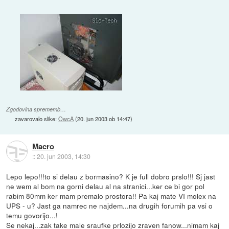
Zgodovina sprememb…
zavarovalo slike:
OwcA
(
20. jun 2003 ob 14:47
)
Macro
::
20. jun 2003, 14:30
Lepo lepo!!!to si delau z bormasino? K je full dobro prslo!!! Sj jast
ne wem al bom na gorni delau al na stranici...ker ce bi gor pol
rabim 80mm ker mam premalo prostora!! Pa kaj mate VI molex na
UPS - u? Jast ga namrec ne najdem...na drugih forumih pa vsi o
temu govorijo...!
Se nekaj...zak take male sraufke prlozijo zraven fanow...nimam kaj