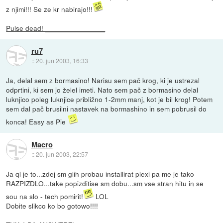
z njimi!!! Se ze kr nabirajo!!!
Pulse dead! _______________
ru7
::
20. jun 2003, 16:33
Ja, delal sem z bormasino! Narisu sem pač krog, ki je ustrezal
odprtini, ki sem jo želel imeti. Nato sem pač z bormasino delal
luknjico poleg luknjice približno 1-2mm manj, kot je bil krog! Potem
sem dal pač brusilni nastavek na bormashino in sem pobrusil do
konca! Easy as Pie
Macro
::
20. jun 2003, 22:57
Ja ql je to...zdej sm glih probau installirat plexi pa me je tako
RAZPIZDLO...take popizditise sm dobu...sm vse stran hitu in se
sou na slo - tech pomirit!
LOL
Dobite slikco ko bo gotowo!!!!