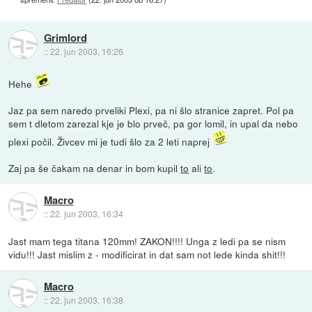
Grimlord
::
22. jun 2003, 16:26
Hehe
Jaz pa sem naredo prveliki Plexi, pa ni šlo stranice zapret. Pol pa
sem t dletom zarezal kje je blo prveč, pa gor lomil, in upal da nebo
plexi počil. Živcev mi je tudi šlo za 2 leti naprej
Zaj pa še čakam na denar in bom kupil
to
ali
to
.
Macro
::
22. jun 2003, 16:34
Jast mam tega titana 120mm! ZAKON!!!! Unga z ledi pa se nism
vidu!!! Jast mislim z - modificirat in dat sam not lede kinda shit!!!
Macro
::
22. jun 2003, 16:38