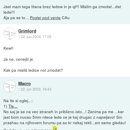
Jast mam tega titana brez ledow in je ql!!! Mislim ga zmodat...dat
lede!!!
Aja pa se to...
Poglej pod vente
CAu
Grimlord
::
22. jun 2003, 17:05
Kewl!
Ja ne, cenejši je.
Kak pa misliš ledice not zmodat?
Macro
::
22. jun 2003, 19:43
Na tle si oglej...:
1)
Tle...
No saj je se na vec straneh in priblizno isto...! Zanima pa me ...ker
jast bom nucau 5mm rdece lede ce je kaj drugac z
! Sm
napeljavo
prashau na njihovem forumu pa so kr nekaj rekli...sm samo gledau!