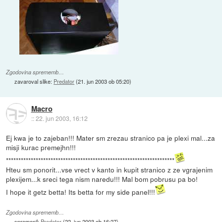
Zgodovina sprememb…
zavaroval slike:
Predator
(
21. jun 2003 ob 05:20
)
Macro
::
22. jun 2003, 16:12
Ej kwa je to zajeban!!! Mater sm zrezau stranico pa je plexi mal...za
misji kurac premejhn!!!
********************************************************************
Hteu sm ponorit...vse vrect v kanto in kupit stranico z ze vgrajenim
plexijem...k sreci tega nism naredu!!! Mal bom pobrusu pa bo!
I hope it getz betta! Its betta for my side panel!!!
Zgodovina sprememb…
spremenil:
Predator
(
22. jun 2003 ob 16:27
)