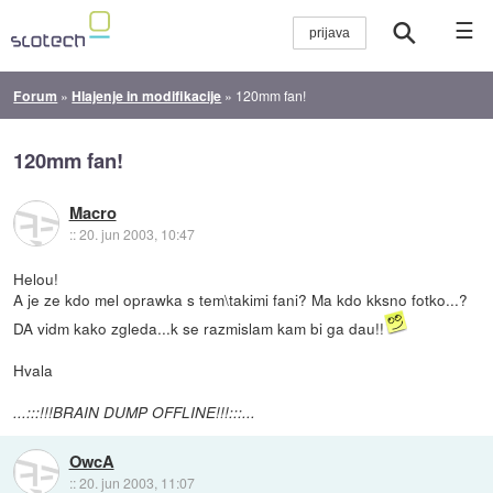
☰
Forum
»
Hlajenje in modifikacije
»
120mm fan!
120mm fan!
Macro
::
20. jun 2003, 10:47
Helou!
A je ze kdo mel oprawka s tem\takimi fani? Ma kdo kksno fotko...?
DA vidm kako zgleda...k se razmislam kam bi ga dau!!
Hvala
...:::!!!BRAIN DUMP OFFLINE!!!:::...
OwcA
::
20. jun 2003, 11:07