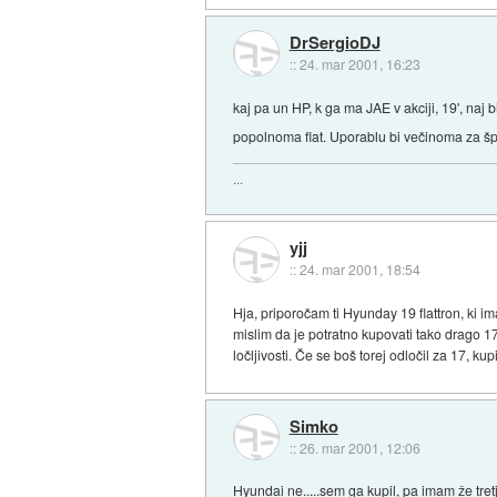
DrSergioDJ
::
24. mar 2001, 16:23
kaj pa un HP, k ga ma JAE v akciji, 19', naj b
popolnoma flat. Uporablu bi večinoma za šp
...
yjj
::
24. mar 2001, 18:54
Hja, priporočam ti Hyunday 19 flattron, ki 
mislim da je potratno kupovati tako drago 17
ločljivosti. Če se boš torej odločil za 17, 
Simko
::
26. mar 2001, 12:06
Hyundai ne.....sem ga kupil, pa imam že tr