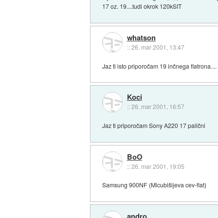
17 oz. 19....tudi okrok 120kSIT
whatson
::
26. mar 2001, 13:47
Jaz ti isto priporočam 19 inčnega flatrona.... 
Koci
::
26. mar 2001, 16:57
Jaz ti priporočam Sony A220 17 palični
BoO
::
26. mar 2001, 19:05
Samsung 900NF (Micubišijeva cev-flat)
andro