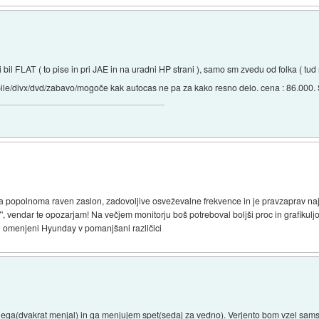
i bil FLAT ( to pise in pri JAE in na uradni HP strani ), samo sm zvedu od folka ( tud 
ile/divx/dvd/zabavo/mogoče kak autocas ne pa za kako resno delo. cena : 86.000. 
ima popolnoma raven zaslon, zadovoljive osveževalne frekvence in je pravzaprav na
', vendar te opozarjam! Na večjem monitorju boš potreboval boljši proc in grafikulj
kupi omenjeni Hyunday v pomanjšani različici
etjega(dvakrat menjal) in ga menjujem spet(sedaj za vedno). Verjento bom vzel sa