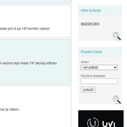
Hitre funkcije
seznam tem
ledas pol si pa 19"monitor nabav!
Posebni izpisi
Avtor:
i vecina raje imela 19" skoraj odlicen
Ključna beseda:
nar je zakon.