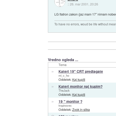
::
26. mar 2001, 20:26
LG flatron zakon (jaz mam 17˝ nimam nobeni
To have no errors, woud be life without mean
Vredno ogleda ...
Tema
»
Kateri 19'' CRT predlagate
mi_c_ho
Oddelek:
Kaj kupiti
»
Kateri monitor naj kupim?
TheJack
Oddelek:
Kaj kupiti
»
19 " monitor ?
tropinovec
Oddelek:
Zvok in slika