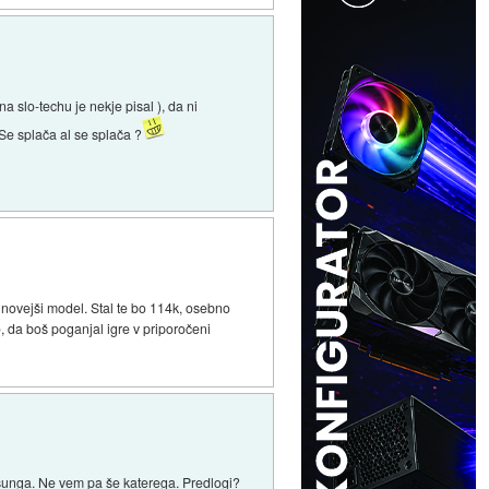
na slo-techu je nekje pisal ), da ni
Se splača al se splača ?
jnovejši model. Stal te bo 114k, osebno
o, da boš poganjal igre v priporočeni
msunga. Ne vem pa še katerega. Predlogi?