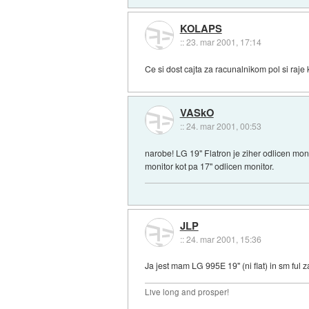
KOLAPS
::
23. mar 2001, 17:14
Ce si dost cajta za racunalnikom pol si raje
VASkO
::
24. mar 2001, 00:53
narobe! LG 19" Flatron je ziher odlicen moni
monitor kot pa 17" odlicen monitor.
JLP
::
24. mar 2001, 15:36
Ja jest mam LG 995E 19" (ni flat) in sm ful 
Live long and prosper!