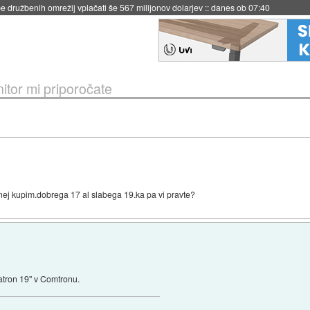
 družbenih omrežij vplačati še 567 milijonov dolarjev
::
danes ob 07:40
itor mi priporočate
ej kupim.dobrega 17 al slabega 19.ka pa vi pravte?
atron 19" v Comtronu.