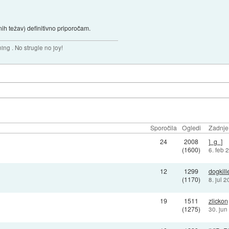
h težav) definitivno priporočam.
ing . No strugle no joy!
Sporočila
Ogledi
Zadnje 
24
2008
]_g_]
(1600)
6. feb 
12
1299
dogkill
(1170)
8. jul 
19
1511
zlickon
(1275)
30. jun