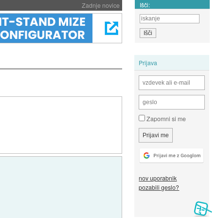
Išči:
Zadnje novice
Prijava
Zapomni si me
nov uporabnik
pozabili geslo?