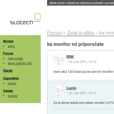
Meta mora v sklad za odpravo posledic uporabe
Forum
»
Zvok in slika
»
ka mon
Novice
ka monitor mi priporočate
arhiv
Forum
R0K
mali oglasi
::
22. mar 2001, 19:10
teme zadnjih 24h
Članki
mam okol 120 čukov pa ne vem kir monitor n
Zaposlitve
brskaj
Lucio
Ostalo
::
22. mar 2001, 22:10
pravila
Za ta denar dobiš zelo dober monitor LG Fl