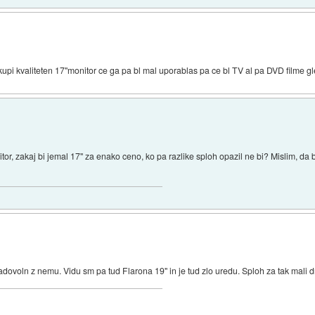
 kupi kvaliteten 17"monitor ce ga pa bl mal uporablas pa ce bl TV al pa DVD filme g
tor, zakaj bi jemal 17" za enako ceno, ko pa razlike sploh opazil ne bi? Mislim, da b
zadovoln z nemu. Vidu sm pa tud Flarona 19" in je tud zlo uredu. Sploh za tak mali d