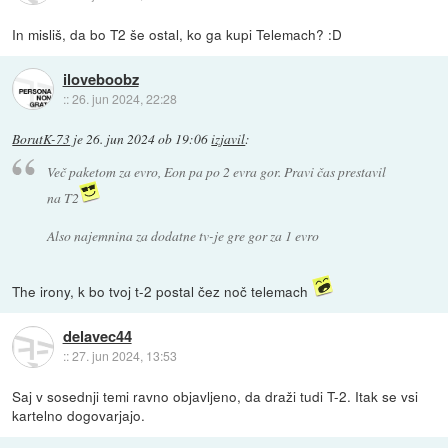
In misliš, da bo T2 še ostal, ko ga kupi Telemach? :D
iloveboobz
::
26. jun 2024, 22:28
BorutK-73
je
26. jun 2024 ob 19:06
izjavil
:
Več paketom za evro, Eon pa po 2 evra gor. Pravi čas prestavil
na T2
Also najemnina za dodatne tv-je gre gor za 1 evro
The irony, k bo tvoj t-2 postal čez noč telemach
delavec44
::
27. jun 2024, 13:53
Saj v sosednji temi ravno objavljeno, da draži tudi T-2. Itak se vsi
kartelno dogovarjajo.