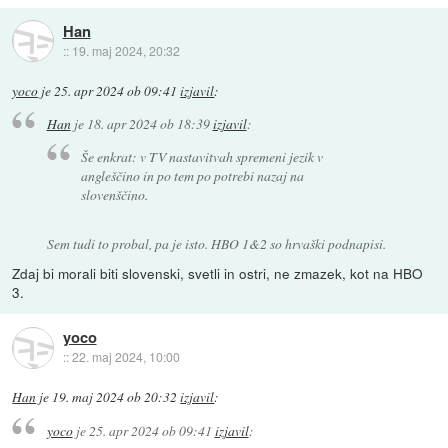
Han
::
19. maj 2024, 20:32
yoco
je
25. apr 2024 ob 09:41
izjavil
:
Han
je
18. apr 2024 ob 18:39
izjavil
:
Še enkrat: v TV nastavitvah spremeni jezik v
angleščino in po tem po potrebi nazaj na
slovenščino.
Sem tudi to probal, pa je isto. HBO 1&2 so hrvaški podnapisi.
Zdaj bi morali biti slovenski, svetli in ostri, ne zmazek, kot na HBO
3.
yoco
::
22. maj 2024, 10:00
Han
je
19. maj 2024 ob 20:32
izjavil
:
yoco
je
25. apr 2024 ob 09:41
izjavil
: