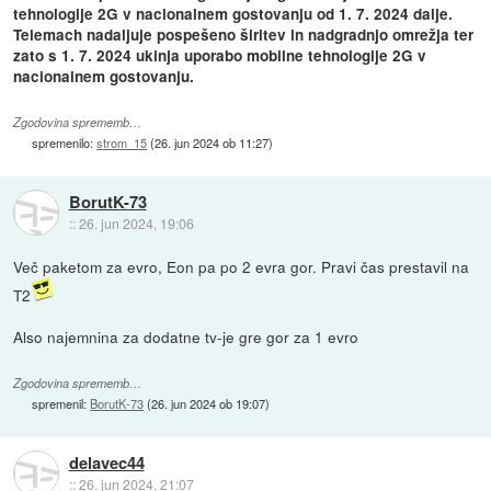
tehnologije 2G v nacionalnem gostovanju od 1. 7. 2024 dalje.
Telemach nadaljuje pospešeno širitev in nadgradnjo omrežja ter
zato s 1. 7. 2024 ukinja uporabo mobilne tehnologije 2G v
nacionalnem gostovanju​.
Zgodovina sprememb…
spremenilo:
strom_15
(
26. jun 2024 ob 11:27
)
BorutK-73
::
26. jun 2024, 19:06
Več paketom za evro, Eon pa po 2 evra gor. Pravi čas prestavil na
T2
Also najemnina za dodatne tv-je gre gor za 1 evro
Zgodovina sprememb…
spremenil:
BorutK-73
(
26. jun 2024 ob 19:07
)
delavec44
::
26. jun 2024, 21:07