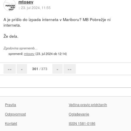
mtosev
::
23. jul 2024, 11:55
A je prišlo do izpada interneta v Mariboru? MB Pobrežje ni
interneta.
Že dela.
Zgodovina sprememb…
spremenil:
mtosev
(
23. jul 2024 ob 12:14
)
361
/ 373
««
«
»
»»
Pravila
Večina pravic pridržanih
Odgovornost
Oglaševanje
Kontakt
ISSN 1581-0186