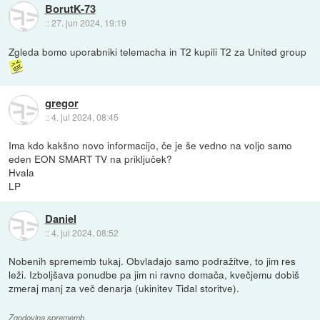
BorutK-73
::
27. jun 2024, 19:19
Zgleda bomo uporabniki telemacha in T2 kupili T2 za United group
gregor
::
4. jul 2024, 08:45
Ima kdo kakšno novo informacijo, če je še vedno na voljo samo
eden EON SMART TV na priključek?
Hvala
LP
Daniel
::
4. jul 2024, 08:52
Nobenih sprememb tukaj. Obvladajo samo podražitve, to jim res
leži. Izboljšava ponudbe pa jim ni ravno domača, kvečjemu dobiš
zmeraj manj za več denarja (ukinitev Tidal storitve).
Zgodovina sprememb…