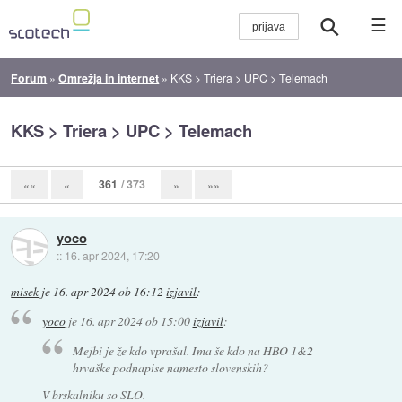
☰
Forum
»
Omrežja in internet
»
KKS > Triera > UPC > Telemach
KKS > Triera > UPC > Telemach
361
/ 373
««
«
»
»»
yoco
::
16. apr 2024, 17:20
misek
je
16. apr 2024 ob 16:12
izjavil
:
yoco
je
16. apr 2024 ob 15:00
izjavil
:
Mejbi je že kdo vprašal. Ima še kdo na HBO 1&2
hrvaške podnapise namesto slovenskih?
V brskalniku so SLO.