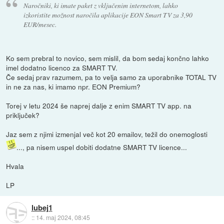
Naročniki, ki imate paket z vključenim internetom, lahko
izkoristite možnost naročila aplikacije EON Smart TV za 3,90
EUR/mesec.
Ko sem prebral to novico, sem mislil, da bom sedaj končno lahko
imel dodatno licenco za SMART TV.
Če sedaj prav razumem, pa to velja samo za uporabnike TOTAL TV
in ne za nas, ki imamo npr. EON Premium?
Torej v letu 2024 še naprej dalje z enim SMART TV app. na
priključek?
Jaz sem z njimi izmenjal več kot 20 emailov, težil do onemoglosti
..., pa nisem uspel dobiti dodatne SMART TV licence...
Hvala
LP
lubej1
::
14. maj 2024, 08:45