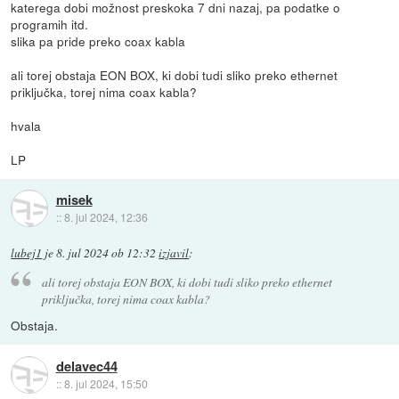
katerega dobi možnost preskoka 7 dni nazaj, pa podatke o
programih itd.
slika pa pride preko coax kabla
ali torej obstaja EON BOX, ki dobi tudi sliko preko ethernet
priključka, torej nima coax kabla?
hvala
LP
misek
::
8. jul 2024, 12:36
lubej1
je
8. jul 2024 ob 12:32
izjavil
:
ali torej obstaja EON BOX, ki dobi tudi sliko preko ethernet
priključka, torej nima coax kabla?
Obstaja.
delavec44
::
8. jul 2024, 15:50