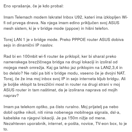
Eno vprašanje, če je kdo probal:
Imam Telemach modem Iskratel Inbox U92, kateri ima izklopljen Wi-
fi od prvega dneva. Na njega imam edino priključen svoj ASUS
mesh sistem, ki je v bridge mode (pppoe) in hišni telefon.
Torej LAN 1 je v bridge mode. Preko PPPOE router ASUS dobiva
sejo in dinamični IP naslov.
Rad bi en 100mbit wi-fi router še priklopil, ker bi sharal preko
namenskega brezžičnega bridga na drugi lokaciji in izoliral od
mojega mesh omrežja. Kaj ga lahko jaz priklopim na LAN2,3,4 in
bo delalo? Ne rabi pa biti v bridge modu, vseeno če je dvojni NAT.
Torej, če že ima moj inbox svoj IP in sejo interneta kljub bridgu. Ali
je boljše vklopit ta brezžični most in router na drugi strani v moj
ASUS router in tam naštimat, da je izolirana naprava od mojih
naprav?
Imam pa telekom optiko, pa čisto ruralno. Moj prijatelj pa nebo
dobil optike nikoli, niti nima nobenega mobilnega signala, dsl-a,
kabelske na njegovi lokaciji. Je pa 150m nižje od mene.
Nezahteven uporabnik, internet, e-pošta, novice, TV-eon box, to je
to.