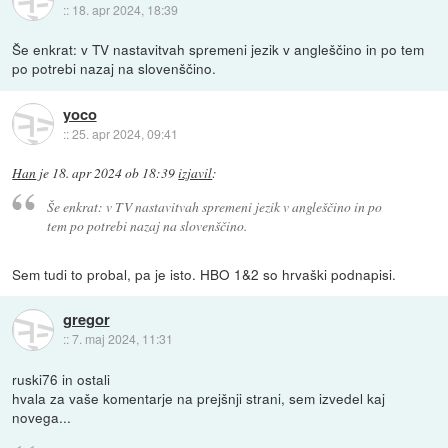
::
18. apr 2024, 18:39
Še enkrat: v TV nastavitvah spremeni jezik v angleščino in po tem
po potrebi nazaj na slovenščino.
yoco
::
25. apr 2024, 09:41
Han
je
18. apr 2024 ob 18:39
izjavil
:
Še enkrat: v TV nastavitvah spremeni jezik v angleščino in po
tem po potrebi nazaj na slovenščino.
Sem tudi to probal, pa je isto. HBO 1&2 so hrvaški podnapisi.
gregor
::
7. maj 2024, 11:31
ruski76 in ostali
hvala za vaše komentarje na prejšnji strani, sem izvedel kaj
novega...