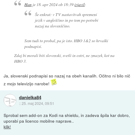
Han
je
18. apr 2024 ob 18:39
izjavil
:
Še enkrat: v TV nastavitvah spremeni
jezik v angleščino in po tem po potrebi
nazaj na slovenščino.
Sem tudi to probal, pa je isto. HBO 1&2 so hrvaški
podnapisi.
Zdaj bi morali biti slovenski, svetli in ostri, ne zmazek, kot na
HBO 3.
Ja, slovenski podnapisi so nazaj na obeh kanalih. Očitno ni bilo nič
z mojo televizijo narobe!
danielka84
::
25. maj 2024, 09:51
Sprobal sem add-on za Kodi na shieldu, in zadeva špila kar dobro,
uporabi pa licenco mobilne naprave..
klik!