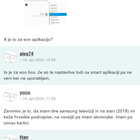
A je to za eon aplikacijo?
ales74
::
18. apr 2024, 15:56
to je za eon box. če so te nastavitve tudi na smart aplikaciji pa ne
vem ker ne uporabljam.
yoco
::
18. apr 2024, 17:56
Zanimivo je to, da imam dve samsung televiziji in na stari (2018) mi
kaže hrvaške podnapise, na novejši pa imam slovenske. Imam pa
conax kartici.
Han