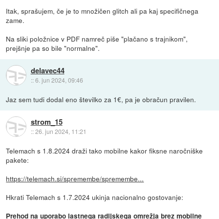
Itak, sprašujem, če je to množičen glitch ali pa kaj specifičnega
zame.
Na sliki položnice v PDF namreč piše "plačano s trajnikom",
prejšnje pa so bile "normalne".
delavec44
::
6. jun 2024, 09:46
Jaz sem tudi dodal eno številko za 1€, pa je obračun pravilen.
strom_15
::
26. jun 2024, 11:21
Telemach s 1.8.2024 draži tako mobilne kakor fiksne naročniške
pakete:
https://telemach.si/spremembe/spremembe...
Hkrati Telemach s 1.7.2024 ukinja nacionalno gostovanje:
Prehod na uporabo lastnega radijskega omrežja brez mobilne