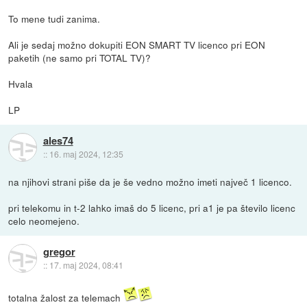
To mene tudi zanima.
Ali je sedaj možno dokupiti EON SMART TV licenco pri EON
paketih (ne samo pri TOTAL TV)?
Hvala
LP
ales74
::
16. maj 2024, 12:35
na njihovi strani piše da je še vedno možno imeti največ 1 licenco.
pri telekomu in t-2 lahko imaš do 5 licenc, pri a1 je pa število licenc
celo neomejeno.
gregor
::
17. maj 2024, 08:41
totalna žalost za telemach