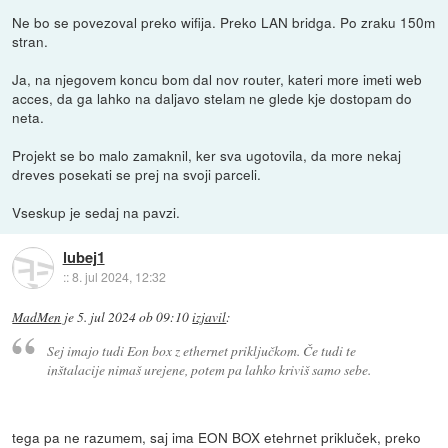
Ne bo se povezoval preko wifija. Preko LAN bridga. Po zraku 150m
stran.
Ja, na njegovem koncu bom dal nov router, kateri more imeti web
acces, da ga lahko na daljavo stelam ne glede kje dostopam do
neta.
Projekt se bo malo zamaknil, ker sva ugotovila, da more nekaj
dreves posekati se prej na svoji parceli.
Vseskup je sedaj na pavzi.
lubej1
::
8. jul 2024, 12:32
MadMen
je
5. jul 2024 ob 09:10
izjavil
:
Sej imajo tudi Eon box z ethernet priključkom. Če tudi te
inštalacije nimaš urejene, potem pa lahko kriviš samo sebe.
tega pa ne razumem, saj ima EON BOX etehrnet prikluček, preko