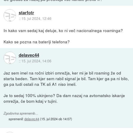
starfotr
::
15. jul 2024, 12:46
In kako vam sedaj kaj deluje, ko ni več nacionalnega roaminga?
Kako se pozna na bateriji telefona?
delavec44
::
15. jul 2024, 14:06
Jaz sem imel na ročni izbiri omrežja, ker mi je bil roaming že od
starta beden. Tam kjer sem rabil signal je bil. Tam kjer ga pa ni bilo,
ga pa tudi ostali na TK ali A1 niso imeli.
Je to sedaj 100% ukinjeno? Da dam nazaj na avtomatsko iskanje
omrežja, če bom kdaj v tujini.
Zgodovina sprememb…
spremenil:
delavec44
(
15. jul 2024 ob 14:07
)