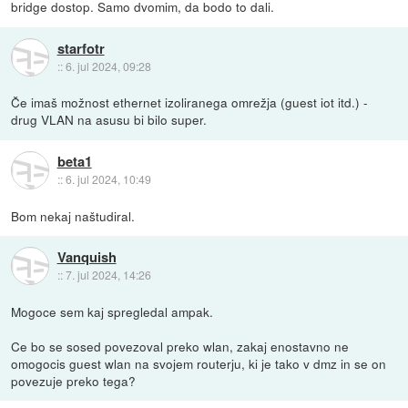
bridge dostop. Samo dvomim, da bodo to dali.
starfotr
::
6. jul 2024, 09:28
Če imaš možnost ethernet izoliranega omrežja (guest iot itd.) -
drug VLAN na asusu bi bilo super.
beta1
::
6. jul 2024, 10:49
Bom nekaj naštudiral.
Vanquish
::
7. jul 2024, 14:26
Mogoce sem kaj spregledal ampak.
Ce bo se sosed povezoval preko wlan, zakaj enostavno ne
omogocis guest wlan na svojem routerju, ki je tako v dmz in se on
povezuje preko tega?