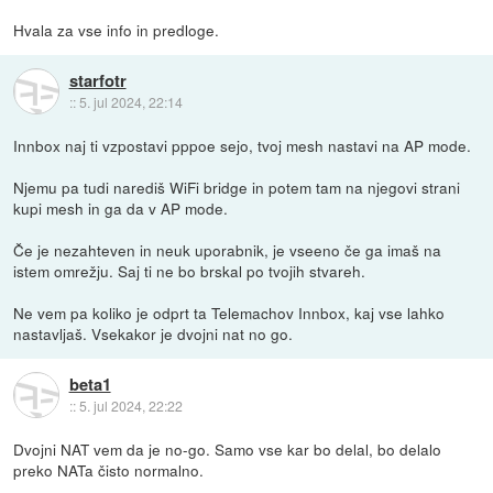
Hvala za vse info in predloge.
starfotr
::
5. jul 2024, 22:14
Innbox naj ti vzpostavi pppoe sejo, tvoj mesh nastavi na AP mode.
Njemu pa tudi narediš WiFi bridge in potem tam na njegovi strani
kupi mesh in ga da v AP mode.
Če je nezahteven in neuk uporabnik, je vseeno če ga imaš na
istem omrežju. Saj ti ne bo brskal po tvojih stvareh.
Ne vem pa koliko je odprt ta Telemachov Innbox, kaj vse lahko
nastavljaš. Vsekakor je dvojni nat no go.
beta1
::
5. jul 2024, 22:22
Dvojni NAT vem da je no-go. Samo vse kar bo delal, bo delalo
preko NATa čisto normalno.