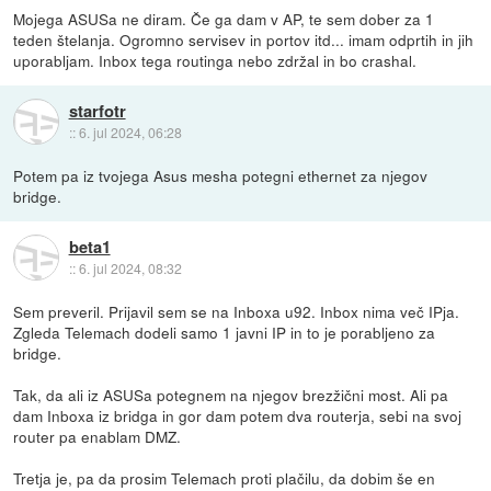
Mojega ASUSa ne diram. Če ga dam v AP, te sem dober za 1
teden štelanja. Ogromno servisev in portov itd... imam odprtih in jih
uporabljam. Inbox tega routinga nebo zdržal in bo crashal.
starfotr
::
6. jul 2024, 06:28
Potem pa iz tvojega Asus mesha potegni ethernet za njegov
bridge.
beta1
::
6. jul 2024, 08:32
Sem preveril. Prijavil sem se na Inboxa u92. Inbox nima več IPja.
Zgleda Telemach dodeli samo 1 javni IP in to je porabljeno za
bridge.
Tak, da ali iz ASUSa potegnem na njegov brezžični most. Ali pa
dam Inboxa iz bridga in gor dam potem dva routerja, sebi na svoj
router pa enablam DMZ.
Tretja je, pa da prosim Telemach proti plačilu, da dobim še en