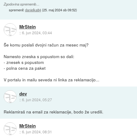
Zgodovina sprememb…
spremenil:
danielka84
(
25. maj 2024 ob 09:52
)
MrStein
::
6. jun 2024, 03:44
Še komu poslali dvojni račun za mesec maj?
Namesto zneska s popustom so dali:
- znesek s popustom
- polna cena za paket
V portalu in mailu seveda ni linka za reklamacijo...
dev
::
6. jun 2024, 05:27
Reklamiraš na email za reklamacije, bodo že uredili.
MrStein
::
6. jun 2024, 08:31