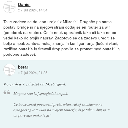
Daniel
::
7. jul 2024, 14:34
Take zadeve se da lepo urejati z Mikrotiki. Drugače pa samo
postavi bridge in na njegovi strani dodaj še en router za wifi
(poudarek na router). Če je neuk uporabnik tako ali tako ne bo
vedel kako do tvojih naprav. Zagotovo se da zadevo urediti še
bolje ampak zahteva nekaj znanja in konfiguriranja (ločeni vlani,
različna omrežja in firewall drop pravila za promet med omrežji in
podobne zadeve).
beta1
::
7. jul 2024, 21:25
Vanquish
je
7. jul 2024 ob 14:26
izjavil
:
Mogoce sem kaj spregledal ampak.
Ce bo se sosed povezoval preko wlan, zakaj enostavno ne
omogocis guest wlan na svojem routerju, ki je tako v dmz in se
on povezuje preko tega?