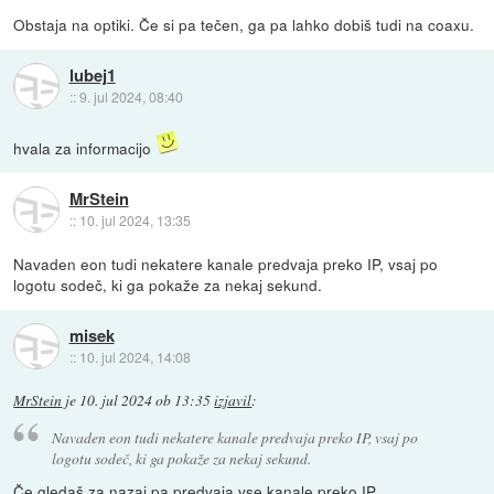
Obstaja na optiki. Če si pa tečen, ga pa lahko dobiš tudi na coaxu.
lubej1
::
9. jul 2024, 08:40
hvala za informacijo
MrStein
::
10. jul 2024, 13:35
Navaden eon tudi nekatere kanale predvaja preko IP, vsaj po
logotu sodeč, ki ga pokaže za nekaj sekund.
misek
::
10. jul 2024, 14:08
MrStein
je
10. jul 2024 ob 13:35
izjavil
:
Navaden eon tudi nekatere kanale predvaja preko IP, vsaj po
logotu sodeč, ki ga pokaže za nekaj sekund.
Če gledaš za nazaj pa predvaja vse kanale preko IP.