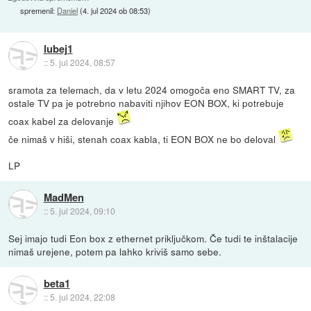
spremenil:
Daniel
(
4. jul 2024 ob 08:53
)
lubej1
::
5. jul 2024, 08:57
sramota za telemach, da v letu 2024 omogoča eno SMART TV, za
ostale TV pa je potrebno nabaviti njihov EON BOX, ki potrebuje
coax kabel za delovanje
če nimaš v hiši, stenah coax kabla, ti EON BOX ne bo deloval
LP
MadMen
::
5. jul 2024, 09:10
Sej imajo tudi Eon box z ethernet priključkom. Če tudi te inštalacije
nimaš urejene, potem pa lahko kriviš samo sebe.
beta1
::
5. jul 2024, 22:08