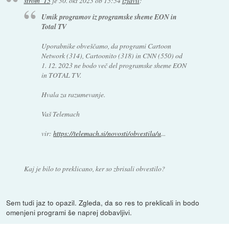
strom_15
je
30. okt 2023 ob 15:54
izjavil
:
Umik programov iz programske sheme EON in
Total TV
Uporabnike obveščamo, da programi Cartoon
Network (314), Cartoonito (318) in CNN (550) od
1. 12. 2023 ne bodo več del programske sheme EON
in TOTAL TV.
Hvala za razumevanje.
Vaš Telemach
vir:
https://telemach.si/novosti/obvestila/u
...
Kaj je bilo to preklicano, ker so zbrisali obvestilo?
Sem tudi jaz to opazil. Zgleda, da so res to preklicali in bodo
omenjeni programi še naprej dobavljivi.