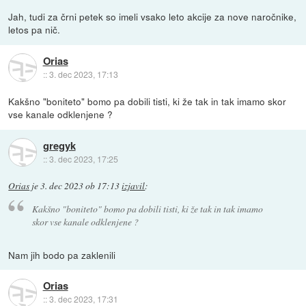
Jah, tudi za črni petek so imeli vsako leto akcije za nove naročnike,
letos pa nič.
Orias
::
3. dec 2023, 17:13
Kakšno "boniteto" bomo pa dobili tisti, ki že tak in tak imamo skor
vse kanale odklenjene ?
gregyk
::
3. dec 2023, 17:25
Orias
je
3. dec 2023 ob 17:13
izjavil
:
Kakšno "boniteto" bomo pa dobili tisti, ki že tak in tak imamo
skor vse kanale odklenjene ?
Nam jih bodo pa zaklenili
Orias
::
3. dec 2023, 17:31