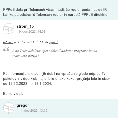
PPPoE dela pri Telemach včasih tudi, če router poda naslov IP.
Lahko pa odstraniš Telemach router in narediš PPPoE direktno.
strom_15
::
9. dec 2023, 14:03
mtosev
je
3. dec 2023 ob 13:56
izjavil
:
A bo Telemach letos spet odklenil dodatne programe kot to
vsako leto storijo?
Po informacijah, ki sem jih dobil na vprašanje glede odprtja Tv
paketov + video klub naj bi bilo enako kakor prejšnja leta in sicer
od 12.12.2023 --> 18.1.2024.
Bomo videli.
gregor
::
11. dec 2023, 13:19