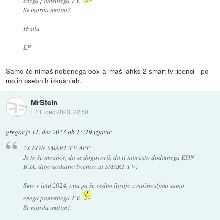
enega pametnega TV.
Se morda motim?
Hvala
LP
Samo če nimaš nobenega box-a imaš lahko 2 smart tv licenci - po
mojih osebnih izkušnjah.
MrStein
::
11. dec 2023, 22:50
gregor
je
11. dec 2023 ob 13:19
izjavil
:
2X EON SMART TV APP
Je to še mogoče, da se dogovoriš, da ti namesto dodatnega EON
BOX, dajo dodatno licenco za SMART TV?
Smo v letu 2024, ona pa še vedno furajo z možnostjmo samo
enega pametnega TV.
Se morda motim?