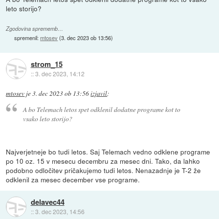
leto storijo?
Zgodovina sprememb…
spremenil:
mtosev
(
3. dec 2023 ob 13:56
)
strom_15
::
3. dec 2023, 14:12
mtosev
je
3. dec 2023 ob 13:56
izjavil
:
A bo Telemach letos spet odklenil dodatne programe kot to
vsako leto storijo?
Najverjetneje bo tudi letos. Saj Telemach vedno odklene programe
po 10 oz. 15 v mesecu decembru za mesec dni. Tako, da lahko
podobno odločitev pričakujemo tudi letos. Nenazadnje je T-2 že
odklenil za mesec december vse programe.
delavec44
::
3. dec 2023, 14:56