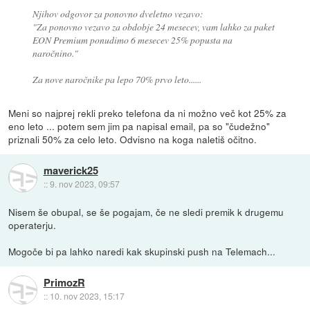
Njihov odgovor za ponovno dveletno vezavo:
"Za ponovno vezavo za obdobje 24 mesecev, vam lahko za paket
EON Premium ponudimo 6 mesecev 25% popusta na
naročnino."
Za nove naročnike pa lepo 70% prvo leto......
Meni so najprej rekli preko telefona da ni možno več kot 25% za
eno leto ... potem sem jim pa napisal email, pa so "čudežno"
priznali 50% za celo leto. Odvisno na koga naletiš očitno.
maverick25
::
9. nov 2023, 09:57
Nisem še obupal, se še pogajam, če ne sledi premik k drugemu
operaterju.
Mogoče bi pa lahko naredi kak skupinski push na Telemach...
PrimozR
::
10. nov 2023, 15:17