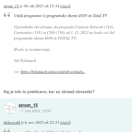
strom_15
je
30. okt 2023 ob 15:54
izjavil
:
Umik programov iz programske sheme EON in Total TV
Uporabnike obveščamo, da programi Cartoon Network (314),
Cartoonito (318) in CNN (550) od 1. 12. 2023 ne bodo več del
programske sheme EON in TOTAL TV.
Hvala za razumevanje.
Vaš Telemach
vir:
https://telemach.si/novosti/obvestila/u...
Kaj je bilo to preklicano, ker so zbrisali obvestilo?
strom_15
::
7. nov 2023, 10:55
delavec44
je
6. nov 2023 ob 22:53
izjavil
: