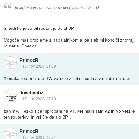
In kaj ima potem veze, če ne deluje kot router? :D
Sj tudi ko je še bil router, je delal BP.
Mogoče maš probleme z napajalnikom al pa slabimi kondiči znotraj
routerja. Checkni.
PrimozR
::
15. nov 2023, 21:39
2 enaka routerja iste HW verrzije z istimi nastavitvami delata isto.
iloveboobz
::
16. nov 2023, 07:10
zanimiv...Tezko sicer sprobam na V1, ker mam sam V2 in V5 verzije
teh routerjov. In vsi 3je delajo BP...
PrimozR
::
16. nov 2023, 08:51