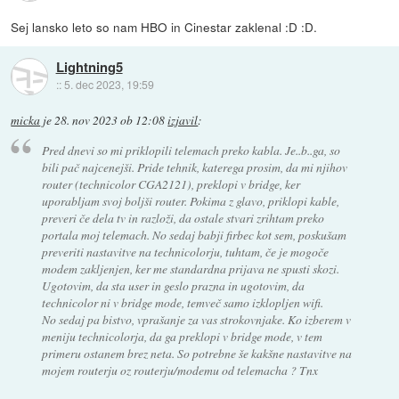
Sej lansko leto so nam HBO in Cinestar zaklenal :D :D.
Lightning5
::
5. dec 2023, 19:59
micka
je
28. nov 2023 ob 12:08
izjavil
:
Pred dnevi so mi priklopili telemach preko kabla. Je..b..ga, so
bili pač najcenejši. Pride tehnik, katerega prosim, da mi njihov
router (technicolor CGA2121), preklopi v bridge, ker
uporabljam svoj boljši router. Pokima z glavo, priklopi kable,
preveri če dela tv in razloži, da ostale stvari zrihtam preko
portala moj telemach. No sedaj babji firbec kot sem, poskušam
preveriti nastavitve na technicolorju, tuhtam, če je mogoče
modem zakljenjen, ker me standardna prijava ne spusti skozi.
Ugotovim, da sta user in geslo prazna in ugotovim, da
technicolor ni v bridge mode, temveč samo izklopljen wifi.
No sedaj pa bistvo, vprašanje za vas strokovnjake. Ko izberem v
meniju technicolorja, da ga preklopi v bridge mode, v tem
primeru ostanem brez neta. So potrebne še kakšne nastavitve na
mojem routerju oz routerju/modemu od telemacha ? Tnx