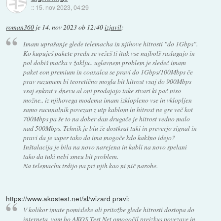
::
15. nov 2023, 04:29
roman360
je
14. nov 2023 ob 12:40
izjavil
:
Imam uprašanje glede telemacha in njihove hitrosti "do 1Gbps".
Ko kupuješ pakete predn se vežeš ti itak vse najbolš razlagajo in
pol dobiš mačka v žaklju.. uglavnem problem je sledeč imam
paket eon premium in coaxalca se pravi do 1Gbps/100Mbps če
prav razumem bi teoretično mogla bit hitrost vsaj do 900Mbps
vsaj enkrat v dnevu al oni prodajajo take stvari ki pač niso
možne.. iz njihovega modema imam izklopleno vse in vklopljen
samo racunalnik povezan z utp kablom in hitrost ne gre več kot
700Mbps pa še to na dober dan drugače je hitrost vedno malo
nad 500Mbps. Tehnik je biu že dostkrat tuki in preverjo signal in
pravi da je super tako da ima mogoče kdo kakšno idejo?
Inštalacija je bila na novo narejena in kabli na novo spelani
tako da tuki nebi smeu bit problem.
Na telemachu trdijo na pri njih kao ni nič narobe.
https://www.akostest.net/sl/wizard
pravi:
V kolikor imate pomisleke ali pritožbe glede hitrosti dostopa do
interneta, vam bo AKOS Test Net omogočil preizkus povezave in