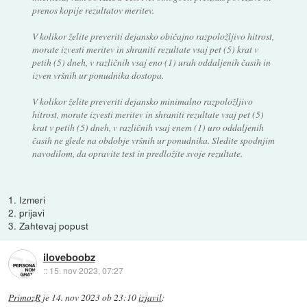
prenos kopije rezultatov meritev.
V kolikor želite preveriti dejansko običajno razpoložljivo hitrost,
morate izvesti meritev in shraniti rezultate vsaj pet (5) krat v
petih (5) dneh, v različnih vsaj eno (1) urah oddaljenih časih in
izven vršnih ur ponudnika dostopa.
V kolikor želite preveriti dejansko minimalno razpoložljivo
hitrost, morate izvesti meritev in shraniti rezultate vsaj pet (5)
krat v petih (5) dneh, v različnih vsaj enem (1) uro oddaljenih
časih ne glede na obdobje vršnih ur ponudnika. Sledite spodnjim
navodilom, da opravite test in predložite svoje rezultate.
1. Izmeri
2. prijavi
3. Zahtevaj popust
iloveboobz
::
15. nov 2023, 07:27
PrimozR
je
14. nov 2023 ob 23:10
izjavil
: