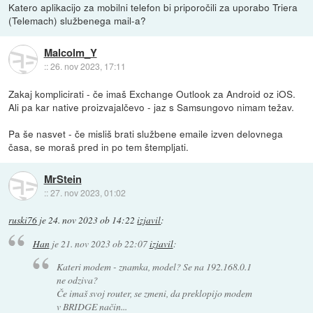
Katero aplikacijo za mobilni telefon bi priporočili za uporabo Triera
(Telemach) službenega mail-a?
Malcolm_Y
::
26. nov 2023, 17:11
Zakaj komplicirati - če imaš Exchange Outlook za Android oz iOS.
Ali pa kar native proizvajalčevo - jaz s Samsungovo nimam težav.
Pa še nasvet - če misliš brati službene emaile izven delovnega
časa, se moraš pred in po tem štempljati.
MrStein
::
27. nov 2023, 01:02
ruski76
je
24. nov 2023 ob 14:22
izjavil
:
Han
je
21. nov 2023 ob 22:07
izjavil
:
Kateri modem - znamka, model? Se na 192.168.0.1
ne odziva?
Če imaš svoj router, se zmeni, da preklopijo modem
v BRIDGE način...