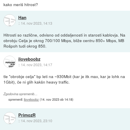
kako meriš hitrost?
Han
::
14. nov 2023, 14:13
Hitrosti so različne, odvisno od oddaljenosti in starosti kablovja. Na
obrobju Celja je okrog 700/100 Mbps, bliže centru 850+ Mbps, MB
Rošpoh tudi okrog 850.
iloveboobz
::
14. nov 2023, 14:17
tle "obrobje celja" bp leti na ~930Mbit (kar je itk max, kar je lohk na
1Gbit), če ni glih kakšn heavy traffic.
Zgodovina sprememb…
spremenil:
iloveboobz
(
14. nov 2023 ob 14:18
)
PrimozR
::
14. nov 2023, 23:10