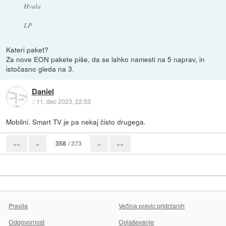
Hvala
LP
Kateri paket?
Za nove EON pakete piše, da se lahko namesti na 5 naprav, in
istočasno gleda na 3.
Daniel
::
11. dec 2023, 22:53
Mobilni. Smart TV je pa nekaj čisto drugega.
358
/ 373
««
«
»
»»
Pravila
Večina pravic pridržanih
Odgovornost
Oglaševanje