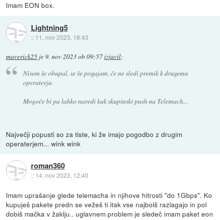
Imam EON box.
Lightning5
::
11. nov 2023, 18:43
maverick25
je
9. nov 2023 ob 09:57
izjavil
:
Nisem še obupal, se še pogajam, če ne sledi premik k drugemu
operaterju.
Mogoče bi pa lahko naredi kak skupinski push na Telemach...
Največji popusti so za tiste, ki že imajo pogodbo z drugim
operaterjem... wink wink
roman360
::
14. nov 2023, 12:40
Imam uprašanje glede telemacha in njihove hitrosti "do 1Gbps". Ko
kupuješ pakete predn se vežeš ti itak vse najbolš razlagajo in pol
dobiš mačka v žaklju.. uglavnem problem je sledeč imam paket eon