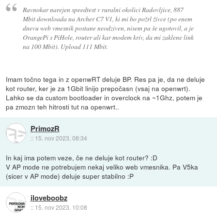
Ravnokar narejen speedtest v ruralni okolici Radovljice, 887
Mbit downloada na Archer C7 V1, ki mi bo požrl živce (po enem
dnevu web vmesnik postane neodziven, nisem pa še ugotovil, a je
OrangePi s PiHole, router ali kar modem kriv, da mi zaklene link
na 100 Mbit). Upload 111 Mbit.
Imam točno tega in z openwRT deluje BP. Res pa je, da ne deluje
kot router, ker je za 1Gbit linijo prepočasn (vsaj na openwrt).
Lahko se da custom bootloader in overclock na ~1Ghz, potem je
pa zmozn teh hitrosti tut na openwrt..
PrimozR
::
15. nov 2023, 08:34
In kaj ima potem veze, če ne deluje kot router? :D
V AP mode ne potrebujem nekaj veliko web vmesnika. Pa V5ka
(sicer v AP mode) deluje super stabilno :P
iloveboobz
::
15. nov 2023, 10:08