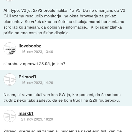
Ah, typo, V2 je. 2xV2 problematika, 1x V5. Da ne omenjam, da V2
GUI vzame resolucijo monitorja, ne okna browserja za prikaz
elementov. Ko vržeš okno na četrtino displeja moraš horizontalno
scrollati ko zmešan, da dobiš vse informacije... Ki bi sicer zlahka
prišle na eno osmino širine displeja.
iloveboobz
::
16. nov 2023, 13:46
si probu z openwrt 23.05, je isto?
PrimozR
::
16. nov 2023, 14:26
Nisem, ni ravno intuitiven kos SW-ja, kar pomeni, da če se bom
trudil z neko tako zadevo, da se bom trudil na i226 routerboxu.
markk1
::
21. nov 2023, 18:20
Zdravo, vceraj so mi zamenjali modem za paket eon full. Zanima