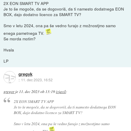
2X EON SMART TV APP
Je to še mogoče, da se dogovoriš, da ti namesto dodatnega EON
BOX, dajo dodatno licenco za SMART TV?
Smo v letu 2024, ona pa še vedno furajo z možnostjmo samo
enega pametnega TV.
Se morda motim?
Hvala
LP
gregyk
::
11. dec 2023, 16:52
gregor
je
11. dec 2023 ob 13:19
izjavil
:
2X EON SMART TV APP
Je to še mogoče, da se dogovoriš, da ti namesto dodatnega EON
BOX, dajo dodatno licenco za SMART TV?
Smo v letu 2024, ona pa še vedno furajo z možnostjmo samo