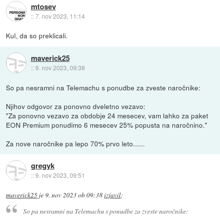
mtosev
::
7. nov 2023, 11:14
Kul, da so preklicali.
maverick25
::
9. nov 2023, 09:38
So pa nesramni na Telemachu s ponudbe za zveste naročnike:
Njihov odgovor za ponovno dveletno vezavo:
"Za ponovno vezavo za obdobje 24 mesecev, vam lahko za paket
EON Premium ponudimo 6 mesecev 25% popusta na naročnino."
Za nove naročnike pa lepo 70% prvo leto......
gregyk
::
9. nov 2023, 09:51
maverick25
je
9. nov 2023 ob 09:38
izjavil
:
So pa nesramni na Telemachu s ponudbe za zveste naročnike: