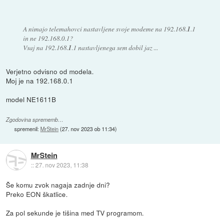
A nimajo telemahovci nastavljene svoje modeme na 192.168.
1
.1
in ne 192.168.0.1?
Vsaj na 192.168.
1
.1 nastavljenega sem dobil jaz ...
Verjetno odvisno od modela.
Moj je na 192.168.0.1
model NE1611B
Zgodovina sprememb…
spremenil:
MrStein
(
27. nov 2023 ob 11:34
)
MrStein
::
27. nov 2023, 11:38
Še komu zvok nagaja zadnje dni?
Preko EON škatlice.
Za pol sekunde je tišina med TV programom.