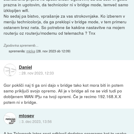
prazna in ugotovim, da technicolor ni v bridge mode, temveč samo
izklopljen wifi.
No sedaj pa bistvo, vprašanje za vas strokovnjake. Ko izberem v
meniju technicolorja, da ga preklopi v bridge mode, v tem primeru
ostanem brez neta. So potrebne še kakšne nastavitve na mojem
routerju oz routerju/modemu od telemacha ? Tnx
Zgodovina sprememb…
spremenila:
micka
(
28. nov 2023 ob 12:09
)
Daniel
::
28. nov 2023, 12:33
Gor pokliči naj ti ga oni dajo v bridge tako kot mora biti in potem
samo priključi svojo opremo. Ali je v bridge ali ne se vidi tudi po
dobljenem WAN IPju na tvoji opremi. Če je recimo 192.168.X.X
potem ni v bridge.
mtosev
::
3. dec 2023, 13:56
A bo Telemach letos spet odklenil dodatne programe kot to vsako