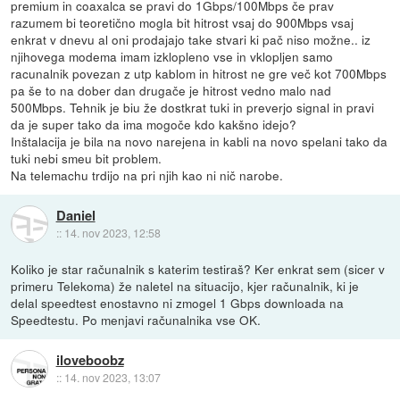
premium in coaxalca se pravi do 1Gbps/100Mbps če prav
razumem bi teoretično mogla bit hitrost vsaj do 900Mbps vsaj
enkrat v dnevu al oni prodajajo take stvari ki pač niso možne.. iz
njihovega modema imam izklopleno vse in vklopljen samo
racunalnik povezan z utp kablom in hitrost ne gre več kot 700Mbps
pa še to na dober dan drugače je hitrost vedno malo nad
500Mbps. Tehnik je biu že dostkrat tuki in preverjo signal in pravi
da je super tako da ima mogoče kdo kakšno idejo?
Inštalacija je bila na novo narejena in kabli na novo spelani tako da
tuki nebi smeu bit problem.
Na telemachu trdijo na pri njih kao ni nič narobe.
Daniel
::
14. nov 2023, 12:58
Koliko je star računalnik s katerim testiraš? Ker enkrat sem (sicer v
primeru Telekoma) že naletel na situacijo, kjer računalnik, ki je
delal speedtest enostavno ni zmogel 1 Gbps downloada na
Speedtestu. Po menjavi računalnika vse OK.
iloveboobz
::
14. nov 2023, 13:07