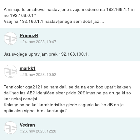
A nimajo telemahovci nastavljene svoje modeme na 192.168.
.1 in
1
ne 192.168.0.1?
Vsaj na 192.168.
.1 nastavljenega sem dobil jaz ...
1
PrimozR
::
24. nov 2023, 19:47
Jaz svojega upravljam prek 192.168.100.1.
markk1
::
26. nov 2023, 10:52
Tehnicolor cga2121 so nam dali. se da na eon box uparit kaksen
daljinec iaz AE? Identičen sicer pride 20€ imas pa pa druge ki so
kar nekaj cenejsi.
Kaksne so pa kaj karakteristike glede skgnala koliko dB da je
optimalen signal brez kockanja?
Vedran
::
26. nov 2023, 12:28