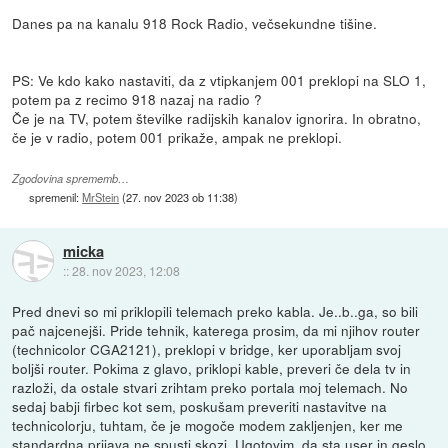
Danes pa na kanalu 918 Rock Radio, večsekundne tišine.
PS: Ve kdo kako nastaviti, da z vtipkanjem 001 preklopi na SLO 1,
potem pa z recimo 918 nazaj na radio ?
Če je na TV, potem številke radijskih kanalov ignorira. In obratno,
če je v radio, potem 001 prikaže, ampak ne preklopi.
Zgodovina sprememb…
spremenil:
MrStein
(
27. nov 2023 ob 11:38
)
micka
::
28. nov 2023, 12:08
Pred dnevi so mi priklopili telemach preko kabla. Je..b..ga, so bili
pač najcenejši. Pride tehnik, katerega prosim, da mi njihov router
(technicolor CGA2121), preklopi v bridge, ker uporabljam svoj
boljši router. Pokima z glavo, priklopi kable, preveri če dela tv in
razloži, da ostale stvari zrihtam preko portala moj telemach. No
sedaj babji firbec kot sem, poskušam preveriti nastavitve na
technicolorju, tuhtam, če je mogoče modem zakljenjen, ker me
standardna prijava ne spusti skozi. Ugotovim, da sta user in geslo