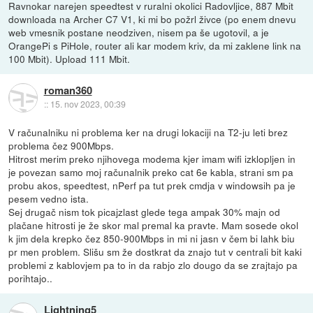
Ravnokar narejen speedtest v ruralni okolici Radovljice, 887 Mbit
downloada na Archer C7 V1, ki mi bo požrl živce (po enem dnevu
web vmesnik postane neodziven, nisem pa še ugotovil, a je
OrangePi s PiHole, router ali kar modem kriv, da mi zaklene link na
100 Mbit). Upload 111 Mbit.
roman360
::
15. nov 2023, 00:39
V računalniku ni problema ker na drugi lokaciji na T2-ju leti brez
problema čez 900Mbps.
Hitrost merim preko njihovega modema kjer imam wifi izklopljen in
je povezan samo moj računalnik preko cat 6e kabla, strani sm pa
probu akos, speedtest, nPerf pa tut prek cmdja v windowsih pa je
pesem vedno ista.
Sej drugač nism tok picajzlast glede tega ampak 30% majn od
plačane hitrosti je že skor mal premal ka pravte. Mam sosede okol
k jim dela krepko čez 850-900Mbps in mi ni jasn v čem bi lahk biu
pr men problem. Slišu sm že dostkrat da znajo tut v centrali bit kaki
problemi z kablovjem pa to in da rabjo zlo dougo da se zrajtajo pa
porihtajo..
Lightning5