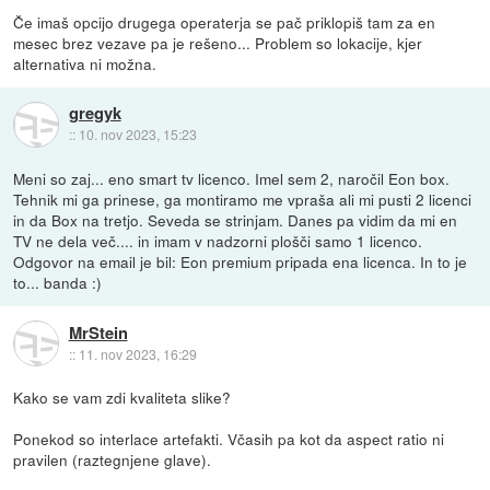
Če imaš opcijo drugega operaterja se pač priklopiš tam za en
mesec brez vezave pa je rešeno... Problem so lokacije, kjer
alternativa ni možna.
gregyk
::
10. nov 2023, 15:23
Meni so zaj... eno smart tv licenco. Imel sem 2, naročil Eon box.
Tehnik mi ga prinese, ga montiramo me vpraša ali mi pusti 2 licenci
in da Box na tretjo. Seveda se strinjam. Danes pa vidim da mi en
TV ne dela več.... in imam v nadzorni plošči samo 1 licenco.
Odgovor na email je bil: Eon premium pripada ena licenca. In to je
to... banda :)
MrStein
::
11. nov 2023, 16:29
Kako se vam zdi kvaliteta slike?
Ponekod so interlace artefakti. Včasih pa kot da aspect ratio ni
pravilen (raztegnjene glave).