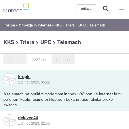
☰
Forum
»
Omrežja in internet
»
KKS > Triera > UPC > Telemach
KKS > Triera > UPC > Telemach
358
/ 373
««
«
»
»»
krepki
::
2. nov 2023, 05:22
A telemach na optiki z modemom innbox u92 ponuja internet in tv
po enem kablu recimo priklop eon boxa in računalnika preko
switcha.
delavec44
::
6. nov 2023, 22:53