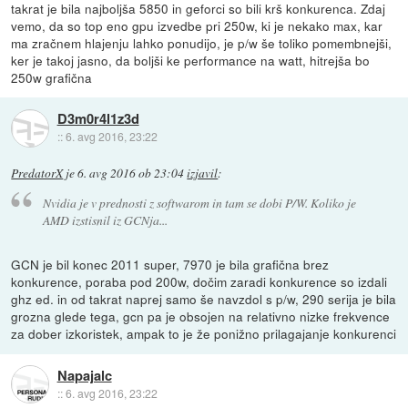
takrat je bila najboljša 5850 in geforci so bili krš konkurenca. Zdaj
vemo, da so top eno gpu izvedbe pri 250w, ki je nekako max, kar
ma zračnem hlajenju lahko ponudijo, je p/w še toliko pomembnejši,
ker je takoj jasno, da boljši ke performance na watt, hitrejša bo
250w grafična
D3m0r4l1z3d
::
6. avg 2016, 23:22
PredatorX
je
6. avg 2016 ob 23:04
izjavil
:
Nvidia je v prednosti z softwarom in tam se dobi P/W. Koliko je
AMD izstisnil iz GCNja...
GCN je bil konec 2011 super, 7970 je bila grafična brez
konkurence, poraba pod 200w, dočim zaradi konkurence so izdali
ghz ed. in od takrat naprej samo še navzdol s p/w, 290 serija je bila
grozna glede tega, gcn pa je obsojen na relativno nizke frekvence
za dober izkoristek, ampak to je že ponižno prilagajanje konkurenci
Napajalc
::
6. avg 2016, 23:22