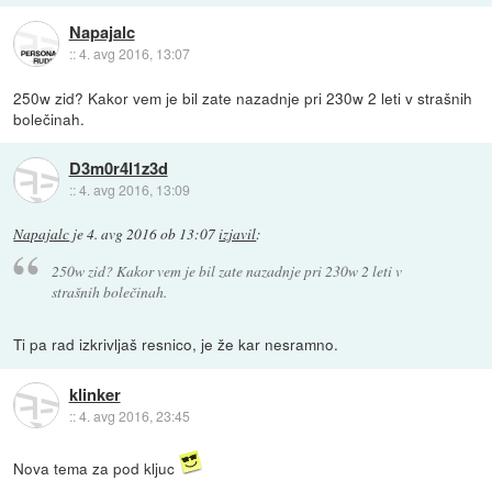
Napajalc
::
4. avg 2016, 13:07
250w zid? Kakor vem je bil zate nazadnje pri 230w 2 leti v strašnih
bolečinah.
D3m0r4l1z3d
::
4. avg 2016, 13:09
Napajalc
je
4. avg 2016 ob 13:07
izjavil
:
250w zid? Kakor vem je bil zate nazadnje pri 230w 2 leti v
strašnih bolečinah.
Ti pa rad izkrivljaš resnico, je že kar nesramno.
klinker
::
4. avg 2016, 23:45
Nova tema za pod kljuc