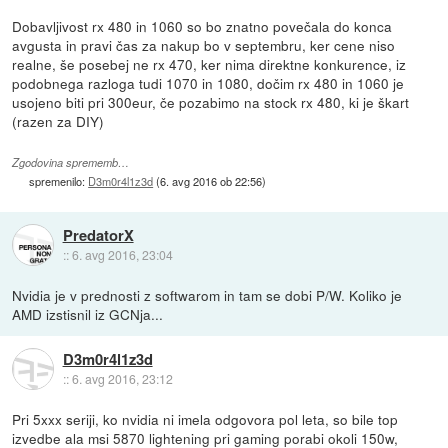
Dobavljivost rx 480 in 1060 so bo znatno povečala do konca
avgusta in pravi čas za nakup bo v septembru, ker cene niso
realne, še posebej ne rx 470, ker nima direktne konkurence, iz
podobnega razloga tudi 1070 in 1080, dočim rx 480 in 1060 je
usojeno biti pri 300eur, če pozabimo na stock rx 480, ki je škart
(razen za DIY)
Zgodovina sprememb…
spremenilo:
D3m0r4l1z3d
(
6. avg 2016 ob 22:56
)
PredatorX
::
6. avg 2016, 23:04
Nvidia je v prednosti z softwarom in tam se dobi P/W. Koliko je
AMD izstisnil iz GCNja...
D3m0r4l1z3d
::
6. avg 2016, 23:12
Pri 5xxx seriji, ko nvidia ni imela odgovora pol leta, so bile top
izvedbe ala msi 5870 lightening pri gaming porabi okoli 150w,