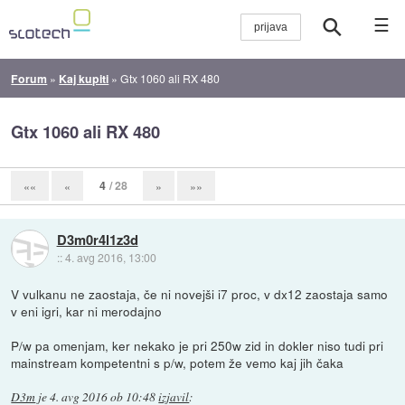
☰
Forum
»
Kaj kupiti
»
Gtx 1060 ali RX 480
Gtx 1060 ali RX 480
4
/ 28
««
«
»
»»
D3m0r4l1z3d
::
4. avg 2016, 13:00
V vulkanu ne zaostaja, če ni novejši i7 proc, v dx12 zaostaja samo
v eni igri, kar ni merodajno
P/w pa omenjam, ker nekako je pri 250w zid in dokler niso tudi pri
mainstream kompetentni s p/w, potem že vemo kaj jih čaka
D3m
je
4. avg 2016 ob 10:48
izjavil
: