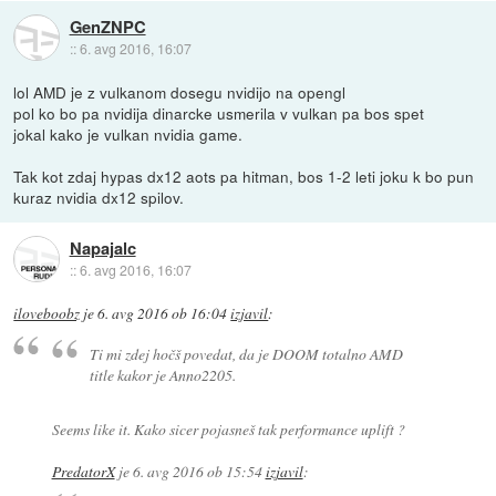
GenZNPC
::
6. avg 2016, 16:07
lol AMD je z vulkanom dosegu nvidijo na opengl
pol ko bo pa nvidija dinarcke usmerila v vulkan pa bos spet
jokal kako je vulkan nvidia game.
Tak kot zdaj hypas dx12 aots pa hitman, bos 1-2 leti joku k bo pun
kuraz nvidia dx12 spilov.
Napajalc
::
6. avg 2016, 16:07
iloveboobz
je
6. avg 2016 ob 16:04
izjavil
:
Ti mi zdej hočš povedat, da je DOOM totalno AMD
title kakor je Anno2205.
Seems like it. Kako sicer pojasneš tak performance uplift ?
PredatorX
je
6. avg 2016 ob 15:54
izjavil
: