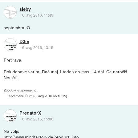
sleby
::
6. avg 2016, 11:49
septembra :O
D3m
::
6. avg 2016, 13:15
Pretirava.
Rok dobave varira. Računaj 1 teden do max. 14 dni. Če naročiš
Nemčiji.
Zgodovina sprememb…
spremenil:
D3m
(
6. avg 2016 ob 13:15
)
PredatorX
::
6. avg 2016, 15:06
Na voljo
http://www.mindfactory.de/product_info....