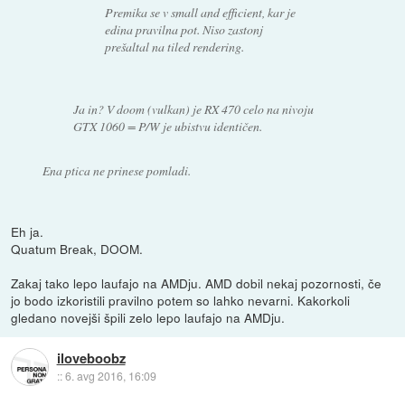
Premika se v small and efficient, kar je
edina pravilna pot. Niso zastonj
prešaltal na tiled rendering.
Ja in? V doom (vulkan) je RX 470 celo na nivoju
GTX 1060 = P/W je ubistvu identičen.
Ena ptica ne prinese pomladi.
Eh ja.
Quatum Break, DOOM.
Zakaj tako lepo laufajo na AMDju. AMD dobil nekaj pozornosti, če
jo bodo izkoristili pravilno potem so lahko nevarni. Kakorkoli
gledano novejši špili zelo lepo laufajo na AMDju.
iloveboobz
::
6. avg 2016, 16:09