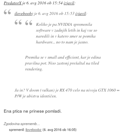
PredatorX
je
6. avg 2016 ob 15:54
izjavil
:
iloveboobz
je
6. avg 2016 ob 15:53
izjavil
:
Koliko je pa NVIDIA spremenila
software v zadnjih letih in kaj vse so
naredili in v katero smer se pomika
hardware... no to nam je jasno.
Premika se v small and efficient, kar je edina
pravilna pot. Niso zastonj prešaltal na tiled
rendering.
Ja in? V doom (vulkan) je RX 470 celo na nivoju GTX 1060 =
P/W je ubistvu identičen.
Ena ptica ne prinese pomladi.
Zgodovina sprememb…
spremenil:
iloveboobz
(
6. avg 2016 ob 16:05
)