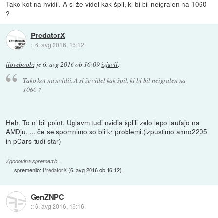
Tako kot na nvidii. A si že videl kak špil, ki bi bil neigralen na 1060
?
PredatorX
::
6. avg 2016, 16:12
iloveboobz
je
6. avg 2016 ob 16:09
izjavil
:
Tako kot na nvidii. A si že videl kak špil, ki bi bil neigralen na
1060 ?
Heh. To ni bil point. Uglavm tudi nvidia šplili zelo lepo laufajo na
AMDju, ... če se spomnimo so bli kr problemi.(izpustimo anno2205
in pCars-tudi star)
Zgodovina sprememb…
spremenilo:
PredatorX
(
6. avg 2016 ob 16:12
)
GenZNPC
::
6. avg 2016, 16:16