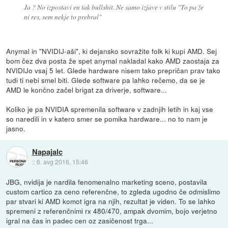
Ja ? No izpostavi en tak bullshit. Ne samo izjave v stilu "To pa že
ni res, sem nekje to prebral"
Anymal in "NVIDIJ-aši", ki dejansko sovražite folk ki kupi AMD. Sej
bom čez dva posta že spet anymal nakladal kako AMD zaostaja za
NVIDIJo vsaj 5 let. Glede hardware nisem tako prepričan prav tako
tudi ti nebi smel biti. Glede software pa lahko rečemo, da se je
AMD le končno začel brigat za driverje, software...
Koliko je pa NVIDIA spremenila software v zadnjih letih in kaj vse
so naredili in v katero smer se pomika hardware... no to nam je
jasno.
Napajalc
::
6. avg 2016, 15:46
JBG, nvidija je nardila fenomenalno marketing sceno, postavila
custom cartico za ceno referenčne, to zgleda ugodno če odmislimo
par stvari ki AMD komot igra na njih, rezultat je viden. To se lahko
spremeni z referenčnimi rx 480/470, ampak dvomim, bojo verjetno
igral na čas in padec cen oz zasičenost trga...