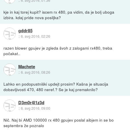
::
6. avg 2016, 01:36
kje in kaj torej kupit? iscem rx 480, pa vidim, da je bolj uboga
izbira. kdaj pride nova posiljka?
gddr85
::
6. avg 2016, 02:26
razen blower gpujev je zgleda švoh z zalogami rx480, treba
počakat..
Machete
::
6. avg 2016, 08:26
Lahko en podopustniški updejt prosim? Kašna je situacija
dobavljivosti 470, 480 neref.? Se je kaj premaknilo?
D3m0r4l1z3d
::
6. avg 2016, 09:00
Nič. Naj bi AMD 100000 rx 480 gpujev poslal aibjem in se bo
septembra že poznalo