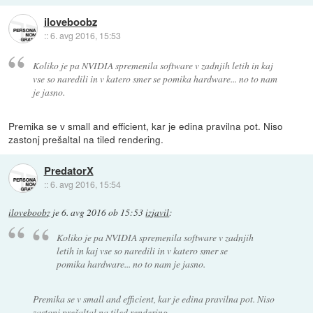
iloveboobz
::
6. avg 2016, 15:53
Koliko je pa NVIDIA spremenila software v zadnjih letih in kaj
vse so naredili in v katero smer se pomika hardware... no to nam
je jasno.
Premika se v small and efficient, kar je edina pravilna pot. Niso
zastonj prešaltal na tiled rendering.
PredatorX
::
6. avg 2016, 15:54
iloveboobz
je
6. avg 2016 ob 15:53
izjavil
:
Koliko je pa NVIDIA spremenila software v zadnjih
letih in kaj vse so naredili in v katero smer se
pomika hardware... no to nam je jasno.
Premika se v small and efficient, kar je edina pravilna pot. Niso
zastonj prešaltal na tiled rendering.