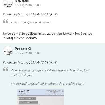
Napajalc
::
6. avg 2016, 16:03
iloveboobz
je
6. avg 2016 ob 16:01
izjavil
:
no pokaži te špice, pa da vidimo.
Špice sem ti že večkrat linkal, za porabo furmark imaš pa tud
"skoraj aktivno" debato.
PredatorX
::
6. avg 2016, 16:03
iloveboobz
je
6. avg 2016 ob 15:58
izjavil
:
doom je ena anomalija, kot nekateri gameworks naslovi, kjer
nvidia prednjači
evo bi zaradi tega tudi lahko sklepali da je amd za v koš ?