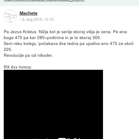
Machete
::
6. avg 2016, 15:15
Pa Jezus Kristus. Nižja kot je serija skoraj višja je cena. Pa ena
boga 470 pa kar 280+poštnina in je to skoraj 300.
Sem reku kolegu 'počakava dva tedna pa upaliva eno 470 za okoli
220.
Revolucije pa od nikoder.
RX 4xx himna: