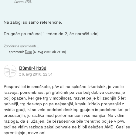
iscem 480.
Na zalogi so samo referenčne.
Drugače pa računaj 1 teden do 2, če naročiš zdaj.
Zgodovina sprememb…
spremenil:
D3m
(
6. avg 2016 ob 21:15
)
D3m0r4l1z3d
::
6. avg 2016, 22:54
Pospravi lol in smeškote, p/w ali na splošno izkoristek, je vodilo
razvoja, pomembnost pri grafičnih pa vse bolj dobiva oziroma je
bolj opazen, ker gre trg v mobilnost, razvet pa je bil zadnjih 5 let
največji, trg desktop pc pa najmanjši, kmalu izidejo prenosniki z
nvidia gpuji, ki so zelo podobni desktop gpujem in podobno kot pri
procesorjih, je razlika med performancom vse manjša. Ne vidim
razloga, da si užaljen, če bi radeonke bile trenutno boljše v p/w,
tudi ne vidim razloga zakaj pohvale ne bi bil deležen AMD. Časi se
spreminjajo, move on!