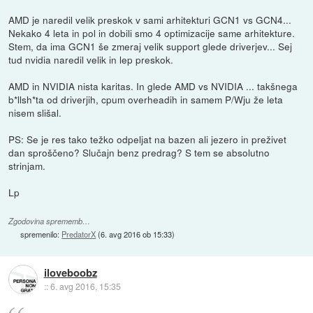
AMD je naredil velik preskok v sami arhitekturi GCN1 vs GCN4...
Nekako 4 leta in pol in dobili smo 4 optimizacije same arhitekture.
Stem, da ima GCN1 še zmeraj velik support glede driverjev... Sej
tud nvidia naredil velik in lep preskok.
AMD in NVIDIA nista karitas. In glede AMD vs NVIDIA ... takšnega
b*llsh*ta od driverjih, cpum overheadih in samem P/Wju že leta
nisem slišal.
PS: Se je res tako težko odpeljat na bazen ali jezero in preživet
dan sproščeno? Slučajn benz predrag? S tem se absolutno
strinjam.
Lp
Zgodovina sprememb…
spremenilo:
PredatorX
(
6. avg 2016 ob 15:33
)
iloveboobz
::
6. avg 2016, 15:35