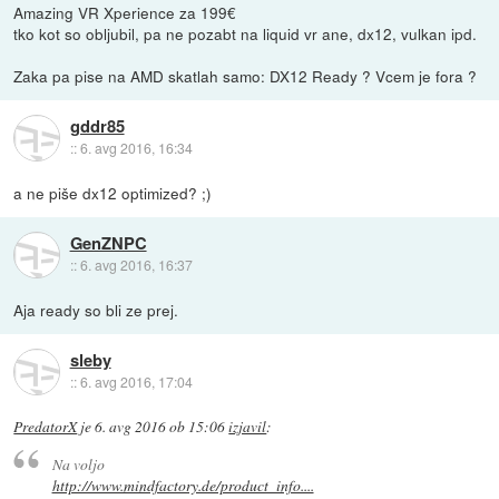
Amazing VR Xperience za 199€
tko kot so obljubil, pa ne pozabt na liquid vr ane, dx12, vulkan ipd.
Zaka pa pise na AMD skatlah samo: DX12 Ready ? Vcem je fora ?
gddr85
::
6. avg 2016, 16:34
a ne piše dx12 optimized? ;)
GenZNPC
::
6. avg 2016, 16:37
Aja ready so bli ze prej.
sleby
::
6. avg 2016, 17:04
PredatorX
je
6. avg 2016 ob 15:06
izjavil
:
Na voljo
http://www.mindfactory.de/product_info....