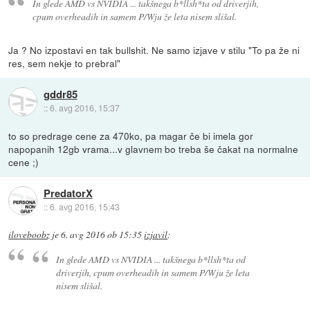
In glede AMD vs NVIDIA ... takšnega b*llsh*ta od driverjih,
cpum overheadih in samem P/Wju že leta nisem slišal.
Ja ? No izpostavi en tak bullshit. Ne samo izjave v stilu "To pa že ni
res, sem nekje to prebral"
gddr85
::
6. avg 2016, 15:37
to so predrage cene za 470ko, pa magar če bi imela gor
napopanih 12gb vrama...v glavnem bo treba še čakat na normalne
cene ;)
PredatorX
::
6. avg 2016, 15:43
iloveboobz
je
6. avg 2016 ob 15:35
izjavil
:
In glede AMD vs NVIDIA ... takšnega b*llsh*ta od
driverjih, cpum overheadih in samem P/Wju že leta
nisem slišal.