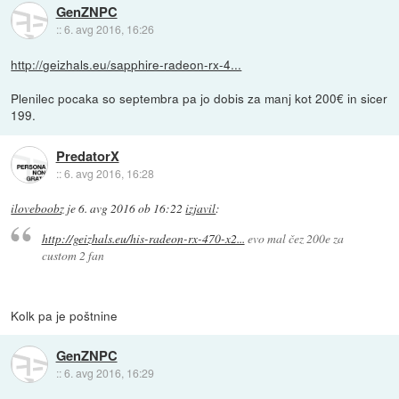
GenZNPC
::
6. avg 2016, 16:26
http://geizhals.eu/sapphire-radeon-rx-4...
Plenilec pocaka so septembra pa jo dobis za manj kot 200€ in sicer
199.
PredatorX
::
6. avg 2016, 16:28
iloveboobz
je
6. avg 2016 ob 16:22
izjavil
:
http://geizhals.eu/his-radeon-rx-470-x2...
evo mal čez 200e za
custom 2 fan
Kolk pa je poštnine
GenZNPC
::
6. avg 2016, 16:29