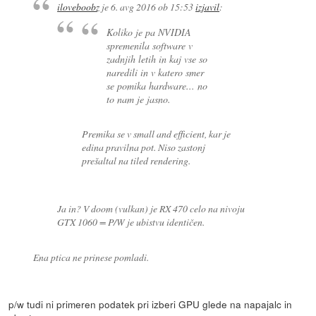
iloveboobz
je
6. avg 2016 ob 15:53
izjavil
:
Koliko je pa NVIDIA
spremenila software v
zadnjih letih in kaj vse so
naredili in v katero smer
se pomika hardware... no
to nam je jasno.
Premika se v small and efficient, kar je
edina pravilna pot. Niso zastonj
prešaltal na tiled rendering.
Ja in? V doom (vulkan) je RX 470 celo na nivoju
GTX 1060 = P/W je ubistvu identičen.
Ena ptica ne prinese pomladi.
p/w tudi ni primeren podatek pri izberi GPU glede na napajalc in