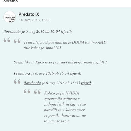
obratno.
PredatorX
::
6. avg 2016, 16:08
iloveboobz
je
6. avg 2016 ob 16:04
izjavil
:
Ti mi zdej hočš povedat, da je DOOM totalno AMD
title kakor je Anno2205.
Seems like it. Kako sicer pojasneš tak performance uplift ?
PredatorX
je
6. avg 2016 ob 15:54
izjavil
:
iloveboobz
je
6. avg 2016 ob 15:53
izjavil
:
Koliko je pa NVIDIA
spremenila software v
zadnjih letih in kaj vse so
naredili in v katero smer
se pomika hardware... no
to nam je jasno.