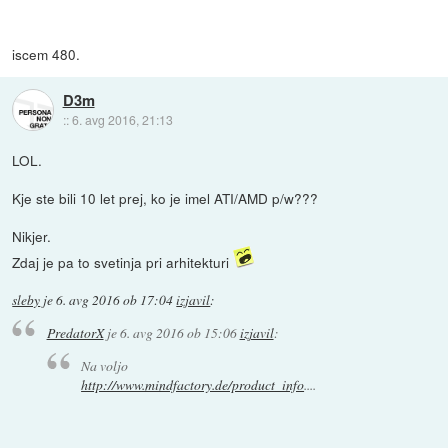
iscem 480.
D3m
::
6. avg 2016, 21:13
LOL.
Kje ste bili 10 let prej, ko je imel ATI/AMD p/w???
Nikjer.
Zdaj je pa to svetinja pri arhitekturi
sleby
je
6. avg 2016 ob 17:04
izjavil
:
PredatorX
je
6. avg 2016 ob 15:06
izjavil
:
Na voljo
http://www.mindfactory.de/product_info
....