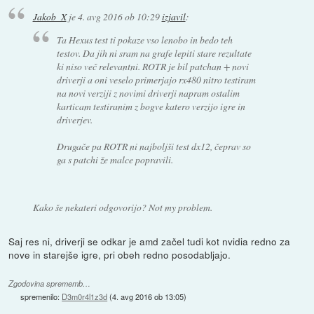
Jakob_X
je
4. avg 2016 ob 10:29
izjavil
:
Ta Hexus test ti pokaze vso lenobo in bedo teh
testov. Da jih ni sram na grafe lepiti stare rezultate
ki niso več relevantni. ROTR je bil patchan + novi
driverji a oni veselo primerjajo rx480 nitro testiram
na novi verziji z novimi driverji napram ostalim
karticam testiranim z bogve katero verzijo igre in
driverjev.
Drugače pa ROTR ni najboljši test dx12, čeprav so
ga s patchi že malce popravili.
Kako še nekateri odgovorijo? Not my problem.
Saj res ni, driverji se odkar je amd začel tudi kot nvidia redno za
nove in starejše igre, pri obeh redno posodabljajo.
Zgodovina sprememb…
spremenilo:
D3m0r4l1z3d
(
4. avg 2016 ob 13:05
)