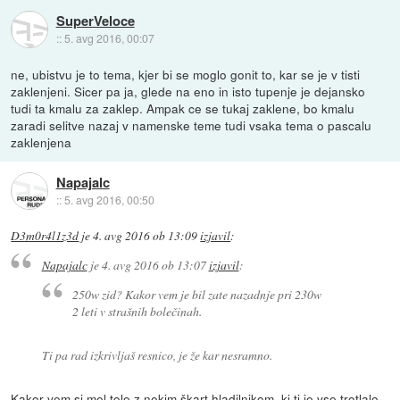
SuperVeloce
::
5. avg 2016, 00:07
ne, ubistvu je to tema, kjer bi se moglo gonit to, kar se je v tisti
zaklenjeni. Sicer pa ja, glede na eno in isto tupenje je dejansko
tudi ta kmalu za zaklep. Ampak ce se tukaj zaklene, bo kmalu
zaradi selitve nazaj v namenske teme tudi vsaka tema o pascalu
zaklenjena
Napajalc
::
5. avg 2016, 00:50
D3m0r4l1z3d
je
4. avg 2016 ob 13:09
izjavil
:
Napajalc
je
4. avg 2016 ob 13:07
izjavil
:
250w zid? Kakor vem je bil zate nazadnje pri 230w
2 leti v strašnih bolečinah.
Ti pa rad izkrivljaš resnico, je že kar nesramno.
Kakor vem si mel tole z nekim škart hladilnikom, ki ti je vse trotlalo,