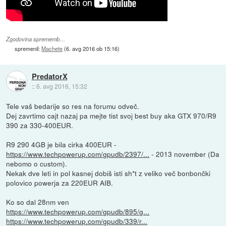
Zgodovina sprememb…
spremenil:
Machete
(
6. avg 2016 ob 15:16
)
PredatorX
::
6. avg 2016, 15:32
Tele vaš bedarije so res na forumu odveč.
Dej zavrtimo cajt nazaj pa mejte tist svoj best buy aka GTX 970/R9
390 za 330-400EUR.
R9 290 4GB je bila cirka 400EUR -
https://www.techpowerup.com/gpudb/2397/...
- 2013 november (Da
nebomo o custom).
Nekak dve leti in pol kasnej dobiš isti sh*t z veliko več bonbončki
polovico powerja za 220EUR AIB.
Ko so dal 28nm ven
https://www.techpowerup.com/gpudb/895/g...
https://www.techpowerup.com/gpudb/339/r...