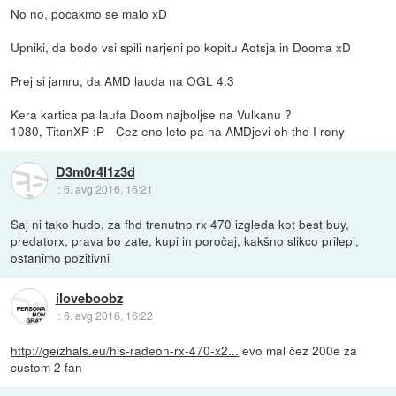
No no, pocakmo se malo xD
Upniki, da bodo vsi spili narjeni po kopitu Aotsja in Dooma xD
Prej si jamru, da AMD lauda na OGL 4.3
Kera kartica pa laufa Doom najboljse na Vulkanu ?
1080, TitanXP :P - Cez eno leto pa na AMDjevi oh the I rony
D3m0r4l1z3d
::
6. avg 2016, 16:21
Saj ni tako hudo, za fhd trenutno rx 470 izgleda kot best buy,
predatorx, prava bo zate, kupi in poročaj, kakšno slikco prilepi,
ostanimo pozitivni
iloveboobz
::
6. avg 2016, 16:22
http://geizhals.eu/his-radeon-rx-470-x2...
evo mal čez 200e za
custom 2 fan