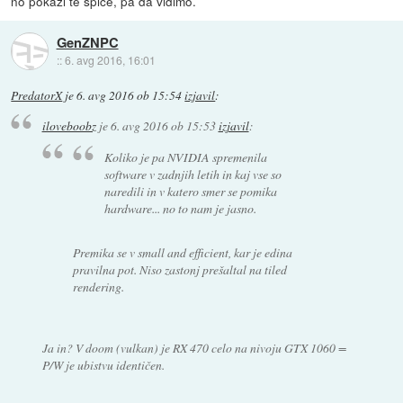
no pokaži te špice, pa da vidimo.
GenZNPC
::
6. avg 2016, 16:01
PredatorX
je
6. avg 2016 ob 15:54
izjavil
:
iloveboobz
je
6. avg 2016 ob 15:53
izjavil
:
Koliko je pa NVIDIA spremenila
software v zadnjih letih in kaj vse so
naredili in v katero smer se pomika
hardware... no to nam je jasno.
Premika se v small and efficient, kar je edina
pravilna pot. Niso zastonj prešaltal na tiled
rendering.
Ja in? V doom (vulkan) je RX 470 celo na nivoju GTX 1060 =
P/W je ubistvu identičen.