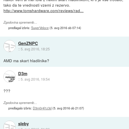
tako da te vrednosti vzemi z rezervo.
http://www.tomshardware.com/reviews/rad...
Zgodovina sprememb…
predlagal izbris:
SuperVeloce
(
5. avg 2016 ob 07:14
)
GenZNPC
::
5. avg 2016, 18:25
AMD ma skart hladilnike?
D3m
::
5. avg 2016, 19:54
???
Zgodovina sprememb…
predlagalo izbris:
D3m0r4l1z3d
(
5. avg 2016 ob 21:07
)
sleby