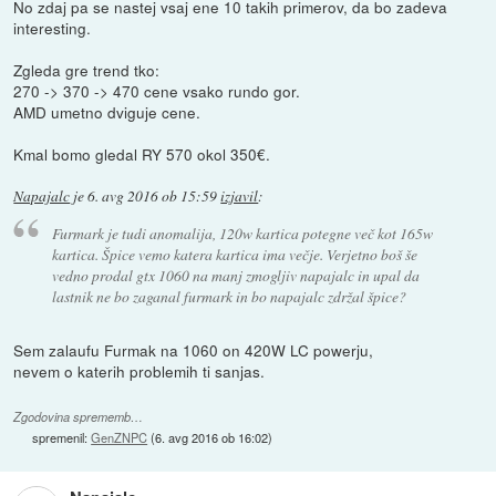
No zdaj pa se nastej vsaj ene 10 takih primerov, da bo zadeva
interesting.
Zgleda gre trend tko:
270 -> 370 -> 470 cene vsako rundo gor.
AMD umetno dviguje cene.
Kmal bomo gledal RY 570 okol 350€.
Napajalc
je
6. avg 2016 ob 15:59
izjavil
:
Furmark je tudi anomalija, 120w kartica potegne več kot 165w
kartica. Špice vemo katera kartica ima večje. Verjetno boš še
vedno prodal gtx 1060 na manj zmogljiv napajalc in upal da
lastnik ne bo zaganal furmark in bo napajalc zdržal špice?
Sem zalaufu Furmak na 1060 on 420W LC powerju,
nevem o katerih problemih ti sanjas.
Zgodovina sprememb…
spremenil:
GenZNPC
(
6. avg 2016 ob 16:02
)