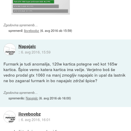
Zgodovina sprememb…
spremenil:
iloveboobz
(
6. avg 2016 ob 15:59
)
Napajalc
::
6. avg 2016, 15:59
Furmark je tudi anomalija, 120w kartica potegne več kot 165w
kartica. Špice vemo katera kartica ima večje. Verjetno boš še
vedno prodal gtx 1060 na manj zmogljiv napajalc in upal da lastnik
ne bo zaganal furmark in bo napajalc zdržal špice?
Zgodovina sprememb…
spremenilo:
Napajalc
(
6. avg 2016 ob 16:00
)
iloveboobz
::
6. avg 2016, 16:01