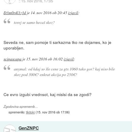
::
15. nov 2016, 17:05
D3m0r4l1z3d
je
14. nov 2016 ob 20:45
izjavil
:
torej se samo hecaš skoz?
Seveda ne, sam pomoje ti sarkazma tko ne dojames, ko je
uporabljen.
scipascapa
je
15. nov 2016 ob 16:02
izjavil
:
anymal: od kdaj so šle cene za gtx 1060 tako gor? kaj niso bile
skoz pod 300€? enkrat akcija po 250€?
Ce evro izgubi vrednsot, kaj mislsi da se zgodi?
Zgodovina sprememb…
spremenilo:
tikitoki
(
15. nov 2016 ob 17:06
)
GenZNPC