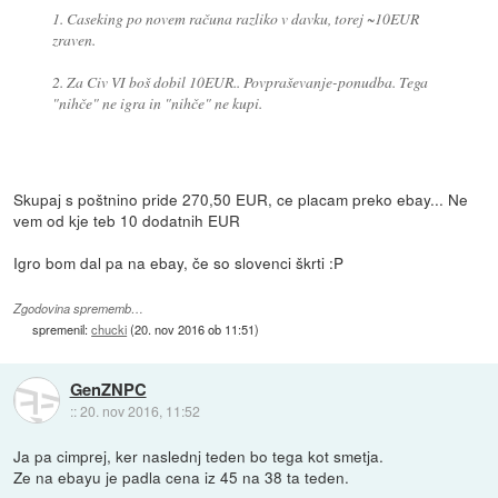
1. Caseking po novem računa razliko v davku, torej ~10EUR
zraven.
2. Za Civ VI boš dobil 10EUR.. Povpraševanje-ponudba. Tega
"nihče" ne igra in "nihče" ne kupi.
Skupaj s poštnino pride 270,50 EUR, ce placam preko ebay... Ne
vem od kje teb 10 dodatnih EUR
Igro bom dal pa na ebay, če so slovenci škrti :P
Zgodovina sprememb…
spremenil:
chucki
(
20. nov 2016 ob 11:51
)
GenZNPC
::
20. nov 2016, 11:52
Ja pa cimprej, ker naslednj teden bo tega kot smetja.
Ze na ebayu je padla cena iz 45 na 38 ta teden.