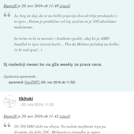
DarwiN
je
20. nov 2016 ob 11:48
izjavil
:
Ja, bog ne daj, da se na bolhi pojavijo dva ali trije prodajalci s
to igro... Potem je praktično cel trg zasičen in je 10€ absolutno
maksimum..
In točno to bi se moralo v kratkem zgoditi, zdaj ko je AMD
bundlal to igro zraven kartic... Tko da Molnar počakaj na bolho,
če bi rad igral. :)
Sj naslednji mesec bo na g2a weekly ze prava cena.
Zgodovina sprememb…
spremenil:
GenZNPC
(
20. nov 2016 ob 11:52
)
tikitoki
::
20. nov 2016, 11:53
DarwiN
je
20. nov 2016 ob 11:42
izjavil
:
20-30€ IMO dobi na ebayu. Na našem majhnem trgu pa
dvomim, da dobi 20€.. Molnarjeva ponudba je super.