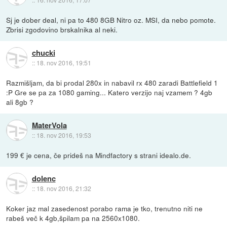
Sj je dober deal, ni pa to 480 8GB Nitro oz. MSI, da nebo pomote.
Zbrisi zgodovino brskalnika al neki.
chucki
::
18. nov 2016, 19:51
Razmišljam, da bi prodal 280x in nabavil rx 480 zaradi Battlefield 1
:P Gre se pa za 1080 gaming... Katero verzijo naj vzamem ? 4gb
ali 8gb ?
MaterVola
::
18. nov 2016, 19:53
199 € je cena, če prideš na Mindfactory s strani idealo.de.
dolenc
::
18. nov 2016, 21:32
Koker jaz mal zasedenost porabo rama je tko, trenutno niti ne
rabeš več k 4gb,špilam pa na 2560x1080.