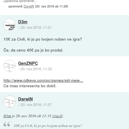
Zgodovina sprememb…
spremenil:
DarwiN
(
20. nov 2016 ob 11:29
)
D3m
::
20. nov 2016, 11:31
10€ za Civ6, ki jo po tvojem noben ne igra?
Če, da ceno 40€ pa jo bo prodal.
GenZNPC
::
20. nov 2016, 11:33
http://www.cdkeys.com/pc/games/sid-meie...
Ce imas interesenta bo dobil.
DarwiN
::
20. nov 2016, 11:37
D3m
je
20. nov 2016 ob 11:31
izjavil
:
10€ za Civ6, ki jo po tvojem noben ne igra?