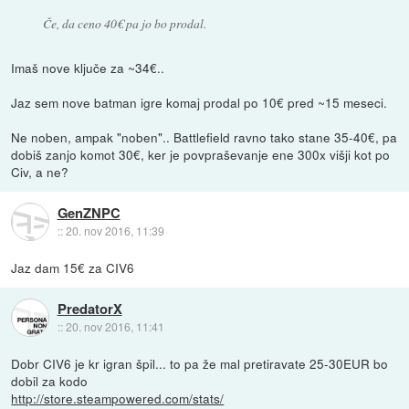
Če, da ceno 40€ pa jo bo prodal.
Imaš nove ključe za ~34€..
Jaz sem nove batman igre komaj prodal po 10€ pred ~15 meseci.
Ne noben, ampak "noben".. Battlefield ravno tako stane 35-40€, pa
dobiš zanjo komot 30€, ker je povpraševanje ene 300x višji kot po
Civ, a ne?
GenZNPC
::
20. nov 2016, 11:39
Jaz dam 15€ za CIV6
PredatorX
::
20. nov 2016, 11:41
Dobr CIV6 je kr igran špil... to pa že mal pretiravate 25-30EUR bo
dobil za kodo
http://store.steampowered.com/stats/