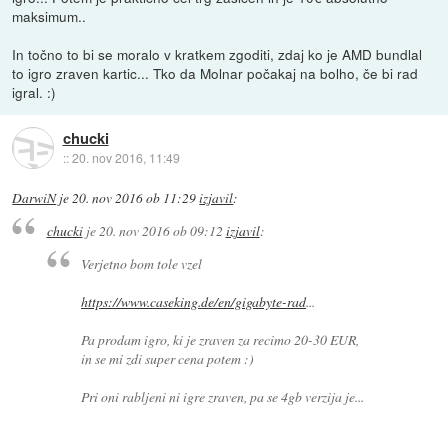
maksimum..
In točno to bi se moralo v kratkem zgoditi, zdaj ko je AMD bundlal
to igro zraven kartic... Tko da Molnar počakaj na bolho, če bi rad
igral. :)
chucki
::
20. nov 2016, 11:49
DarwiN
je
20. nov 2016 ob 11:29
izjavil
:
chucki
je
20. nov 2016 ob 09:12
izjavil
:
Verjetno bom tole vzel
https://www.caseking.de/en/gigabyte-rad
...
Pa prodam igro, ki je zraven za recimo 20-30 EUR,
in se mi zdi super cena potem :)
Pri oni rabljeni ni igre zraven, pa se 4gb verzija je...