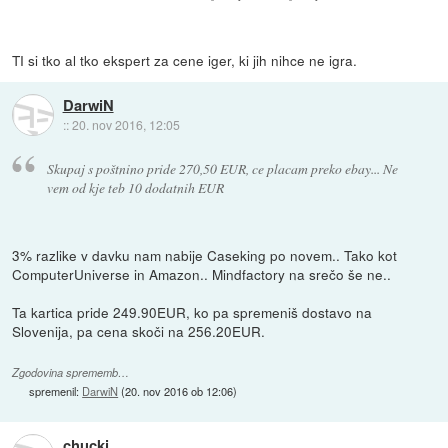
TI si tko al tko ekspert za cene iger, ki jih nihce ne igra.
DarwiN
::
20. nov 2016, 12:05
Skupaj s poštnino pride 270,50 EUR, ce placam preko ebay... Ne
vem od kje teb 10 dodatnih EUR
3% razlike v davku nam nabije Caseking po novem.. Tako kot
ComputerUniverse in Amazon.. Mindfactory na srečo še ne..
Ta kartica pride 249.90EUR, ko pa spremeniš dostavo na
Slovenija, pa cena skoči na 256.20EUR.
Zgodovina sprememb…
spremenil:
DarwiN
(
20. nov 2016 ob 12:06
)
chucki