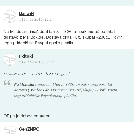
DarwiN
::
18. nov 2016, 23:54
Na Mindstaru
imaš dual fan za 190€, ampak moraš porihtat
dostavo
z MailBox.de
. Dostava cirka 16€, skupaj ~206€.. Povrh
tega pridobiš še Paypal opcijo plačila.
tikitoki
::
19. nov 2016, 08:34
DarwiN
je
18. nov 2016 ob 23:54
izjavil
:
Na Mindstaru
imaš dual fan za 190€, ampak moraš porihtat
dostavo
z MailBox.de
. Dostava cirka 16€, skupaj ~206€.. Povrh
tega pridobiš še Paypal opcijo plačila.
OT pa je dobea ponudba.
GenZNPC