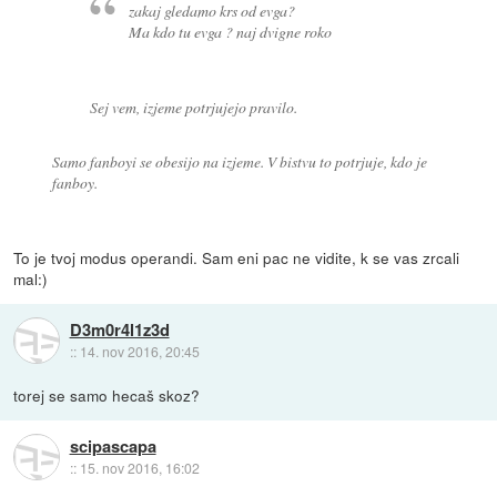
zakaj gledamo krs od evga?
Ma kdo tu evga ? naj dvigne roko
Sej vem, izjeme potrjujejo pravilo.
Samo fanboyi se obesijo na izjeme. V bistvu to potrjuje, kdo je
fanboy.
To je tvoj modus operandi. Sam eni pac ne vidite, k se vas zrcali
mal:)
D3m0r4l1z3d
::
14. nov 2016, 20:45
torej se samo hecaš skoz?
scipascapa
::
15. nov 2016, 16:02