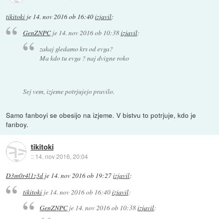
tikitoki
je
14. nov 2016 ob 16:40
izjavil
:
GenZNPC
je
14. nov 2016 ob 10:38
izjavil
:
zakaj gledamo krs od evga?
Ma kdo tu evga ? naj dvigne roko
Sej vem, izjeme potrjujejo pravilo.
Samo fanboyi se obesijo na izjeme. V bistvu to potrjuje, kdo je
fanboy.
tikitoki
::
14. nov 2016, 20:04
D3m0r4l1z3d
je
14. nov 2016 ob 19:27
izjavil
:
tikitoki
je
14. nov 2016 ob 16:40
izjavil
:
GenZNPC
je
14. nov 2016 ob 10:38
izjavil
: