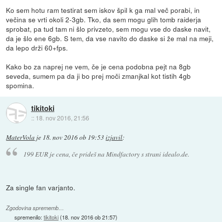
Ko sem hotu ram testirat sem iskov špil k ga mal več porabi, in
večina se vrti okoli 2-3gb. Tko, da sem mogu glih tomb raiderja
sprobat, pa tud tam ni šlo privzeto, sem mogu vse do daske navit,
da je šlo ene 6gb. S tem, da vse navito do daske si že mal na meji,
da lepo drži 60+fps.
Kako bo za naprej ne vem, če je cena podobna pejt na 8gb
seveda, sumem pa da ji bo prej moči zmanjkal kot tistih 4gb
spomina.
tikitoki
::
18. nov 2016, 21:56
MaterVola
je
18. nov 2016 ob 19:53
izjavil
:
199 EUR je cena, če prideš na Mindfactory s strani idealo.de.
Za single fan varjanto.
Zgodovina sprememb…
spremenilo:
tikitoki
(
18. nov 2016 ob 21:57
)