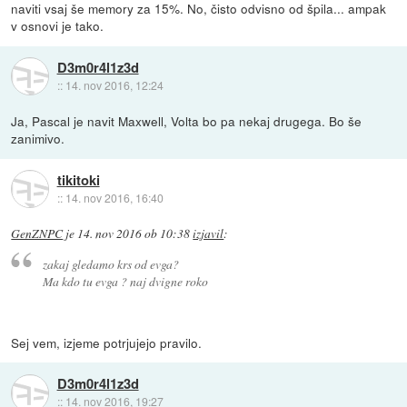
naviti vsaj še memory za 15%. No, čisto odvisno od špila... ampak
v osnovi je tako.
D3m0r4l1z3d
::
14. nov 2016, 12:24
Ja, Pascal je navit Maxwell, Volta bo pa nekaj drugega. Bo še
zanimivo.
tikitoki
::
14. nov 2016, 16:40
GenZNPC
je
14. nov 2016 ob 10:38
izjavil
:
zakaj gledamo krs od evga?
Ma kdo tu evga ? naj dvigne roko
Sej vem, izjeme potrjujejo pravilo.
D3m0r4l1z3d
::
14. nov 2016, 19:27