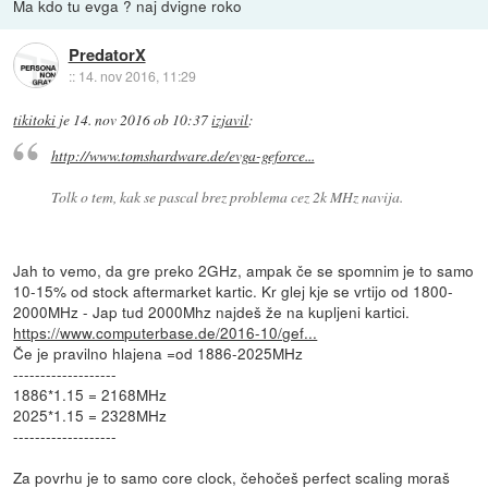
Ma kdo tu evga ? naj dvigne roko
PredatorX
::
14. nov 2016, 11:29
tikitoki
je
14. nov 2016 ob 10:37
izjavil
:
http://www.tomshardware.de/evga-geforce...
Tolk o tem, kak se pascal brez problema cez 2k MHz navija.
Jah to vemo, da gre preko 2GHz, ampak če se spomnim je to samo
10-15% od stock aftermarket kartic. Kr glej kje se vrtijo od 1800-
2000MHz - Jap tud 2000Mhz najdeš že na kupljeni kartici.
https://www.computerbase.de/2016-10/gef...
Če je pravilno hlajena =od 1886-2025MHz
-------------------
1886*1.15 = 2168MHz
2025*1.15 = 2328MHz
-------------------
Za povrhu je to samo core clock, čehočeš perfect scaling moraš