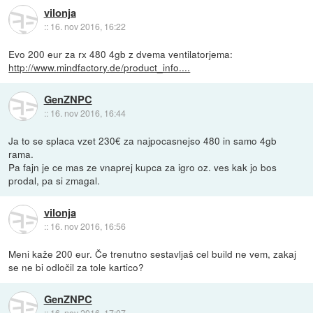
vilonja
::
16. nov 2016, 16:22
Evo 200 eur za rx 480 4gb z dvema ventilatorjema:
http://www.mindfactory.de/product_info....
GenZNPC
::
16. nov 2016, 16:44
Ja to se splaca vzet 230€ za najpocasnejso 480 in samo 4gb
rama.
Pa fajn je ce mas ze vnaprej kupca za igro oz. ves kak jo bos
prodal, pa si zmagal.
vilonja
::
16. nov 2016, 16:56
Meni kaže 200 eur. Če trenutno sestavljaš cel build ne vem, zakaj
se ne bi odločil za tole kartico?
GenZNPC
::
16. nov 2016, 17:07