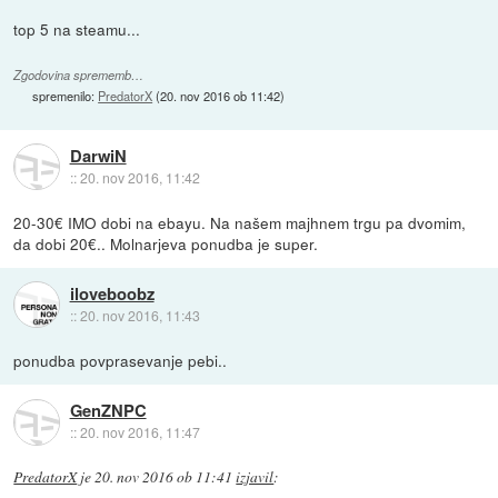
top 5 na steamu...
Zgodovina sprememb…
spremenilo:
PredatorX
(
20. nov 2016 ob 11:42
)
DarwiN
::
20. nov 2016, 11:42
20-30€ IMO dobi na ebayu. Na našem majhnem trgu pa dvomim,
da dobi 20€.. Molnarjeva ponudba je super.
iloveboobz
::
20. nov 2016, 11:43
ponudba povprasevanje pebi..
GenZNPC
::
20. nov 2016, 11:47
PredatorX
je
20. nov 2016 ob 11:41
izjavil
: