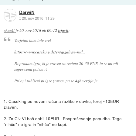
DarwiN
::
20. nov 2016, 11:29
chucki
je
20. nov 2016 ob 09:12
izjavil
:
Verjetno bom tole vzel
https://www.caseking.de/en/gigabyte-rad...
Pa prodam igro, ki je zraven za recimo 20-30 EUR, in se mi zdi
super cena potem :)
Pri oni rabljeni ni igre zraven, pa se 4gb verzija je...
1. Caseking po novem računa razliko v davku, torej ~10EUR
zraven.
2. Za Civ VI boš dobil 10EUR.. Povpraševanje-ponudba. Tega
"nihče" ne igra in "nihče" ne kupi.