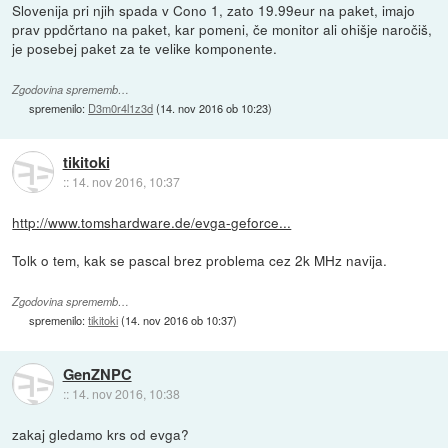
Slovenija pri njih spada v Cono 1, zato 19.99eur na paket, imajo
prav ppdčrtano na paket, kar pomeni, če monitor ali ohišje naročiš,
je posebej paket za te velike komponente.
Zgodovina sprememb…
spremenilo:
D3m0r4l1z3d
(
14. nov 2016 ob 10:23
)
tikitoki
::
14. nov 2016, 10:37
http://www.tomshardware.de/evga-geforce...
Tolk o tem, kak se pascal brez problema cez 2k MHz navija.
Zgodovina sprememb…
spremenilo:
tikitoki
(
14. nov 2016 ob 10:37
)
GenZNPC
::
14. nov 2016, 10:38
zakaj gledamo krs od evga?