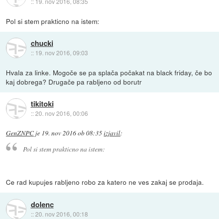
::
19. nov 2016, 08:35
Pol si stem prakticno na istem:
chucki
::
19. nov 2016, 09:03
Hvala za linke. Mogoče se pa splača počakat na black friday, če bo
kaj dobrega? Drugače pa rabljeno od borutr
tikitoki
::
20. nov 2016, 00:06
GenZNPC
je
19. nov 2016 ob 08:35
izjavil
:
Pol si stem prakticno na istem:
Ce rad kupujes rabljeno robo za katero ne ves zakaj se prodaja.
dolenc
::
20. nov 2016, 00:18