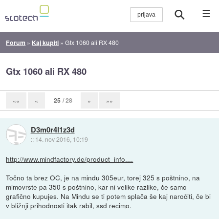
☰
Forum
»
Kaj kupiti
»
Gtx 1060 ali RX 480
Gtx 1060 ali RX 480
25
/ 28
««
«
»
»»
D3m0r4l1z3d
::
14. nov 2016, 10:19
http://www.mindfactory.de/product_info....
Točno ta brez OC, je na mindu 305eur, torej 325 s poštnino, na
mimovrste pa 350 s poštnino, kar ni velike razlike, če samo
grafično kupujes. Na Mindu se ti potem splača še kaj naročiti, če bi
v bližnji prihodnosti itak rabil, ssd recimo.