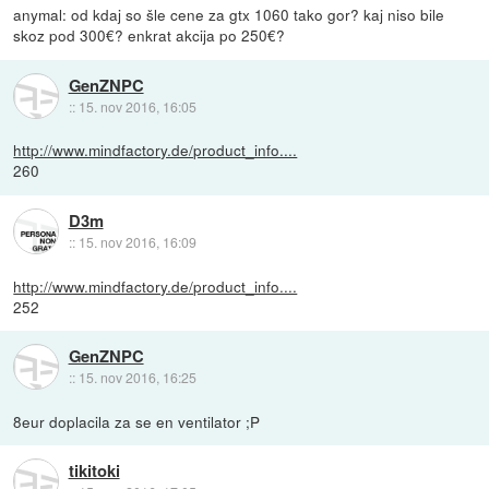
anymal: od kdaj so šle cene za gtx 1060 tako gor? kaj niso bile
skoz pod 300€? enkrat akcija po 250€?
GenZNPC
::
15. nov 2016, 16:05
http://www.mindfactory.de/product_info....
260
D3m
::
15. nov 2016, 16:09
http://www.mindfactory.de/product_info....
252
GenZNPC
::
15. nov 2016, 16:25
8eur doplacila za se en ventilator ;P
tikitoki