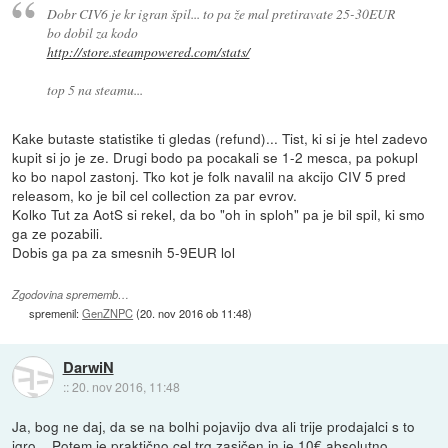
Dobr CIV6 je kr igran špil... to pa že mal pretiravate 25-30EUR
bo dobil za kodo
http://store.steampowered.com/stats/
top 5 na steamu...
Kake butaste statistike ti gledas (refund)... Tist, ki si je htel zadevo
kupit si jo je ze. Drugi bodo pa pocakali se 1-2 mesca, pa pokupl
ko bo napol zastonj. Tko kot je folk navalil na akcijo CIV 5 pred
releasom, ko je bil cel collection za par evrov.
Kolko Tut za AotS si rekel, da bo "oh in sploh" pa je bil spil, ki smo
ga ze pozabili.
Dobis ga pa za smesnih 5-9EUR lol
Zgodovina sprememb…
spremenil:
GenZNPC
(
20. nov 2016 ob 11:48
)
DarwiN
::
20. nov 2016, 11:48
Ja, bog ne daj, da se na bolhi pojavijo dva ali trije prodajalci s to
igro... Potem je praktično cel trg zasičen in je 10€ absolutno