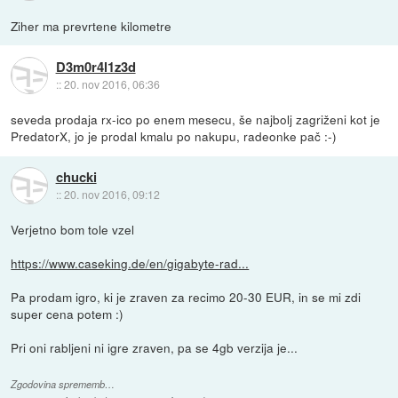
Ziher ma prevrtene kilometre
D3m0r4l1z3d
::
20. nov 2016, 06:36
seveda prodaja rx-ico po enem mesecu, še najbolj zagriženi kot je
PredatorX, jo je prodal kmalu po nakupu, radeonke pač :-)
chucki
::
20. nov 2016, 09:12
Verjetno bom tole vzel
https://www.caseking.de/en/gigabyte-rad...
Pa prodam igro, ki je zraven za recimo 20-30 EUR, in se mi zdi
super cena potem :)
Pri oni rabljeni ni igre zraven, pa se 4gb verzija je...
Zgodovina sprememb…