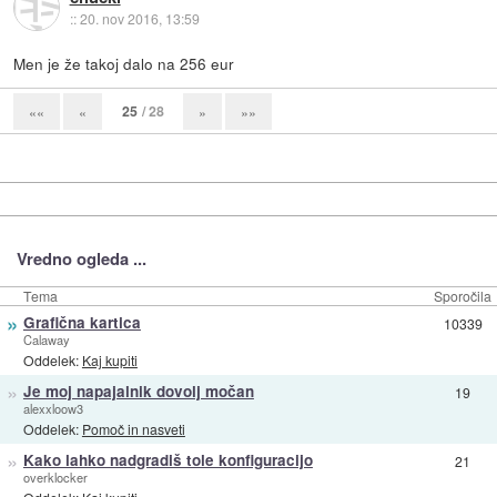
::
20. nov 2016, 13:59
Men je že takoj dalo na 256 eur
25
/ 28
««
«
»
»»
Vredno ogleda ...
Tema
Sporočila
»
Grafična kartica
10339
Calaway
Oddelek:
Kaj kupiti
»
Je moj napajalnik dovolj močan
19
alexxloow3
Oddelek:
Pomoč in nasveti
»
Kako lahko nadgradiš tole konfiguracijo
21
overklocker