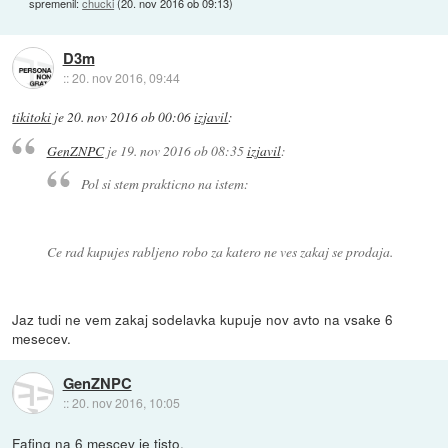
spremenil:
chucki
(
20. nov 2016 ob 09:13
)
D3m
::
20. nov 2016, 09:44
tikitoki
je
20. nov 2016 ob 00:06
izjavil
:
GenZNPC
je
19. nov 2016 ob 08:35
izjavil
:
Pol si stem prakticno na istem:
Ce rad kupujes rabljeno robo za katero ne ves zakaj se prodaja.
Jaz tudi ne vem zakaj sodelavka kupuje nov avto na vsake 6
mesecev.
GenZNPC
::
20. nov 2016, 10:05
Fafing na 6 mescev je tisto.