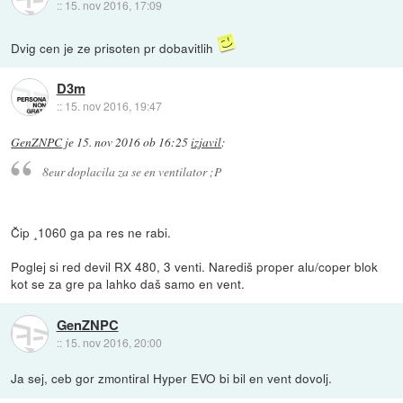
::
15. nov 2016, 17:09
Dvig cen je ze prisoten pr dobavitlih
D3m
::
15. nov 2016, 19:47
GenZNPC
je
15. nov 2016 ob 16:25
izjavil
:
8eur doplacila za se en ventilator ;P
Čip ¸1060 ga pa res ne rabi.
Poglej si red devil RX 480, 3 venti. Narediš proper alu/coper blok
kot se za gre pa lahko daš samo en vent.
GenZNPC
::
15. nov 2016, 20:00
Ja sej, ceb gor zmontiral Hyper EVO bi bil en vent dovolj.