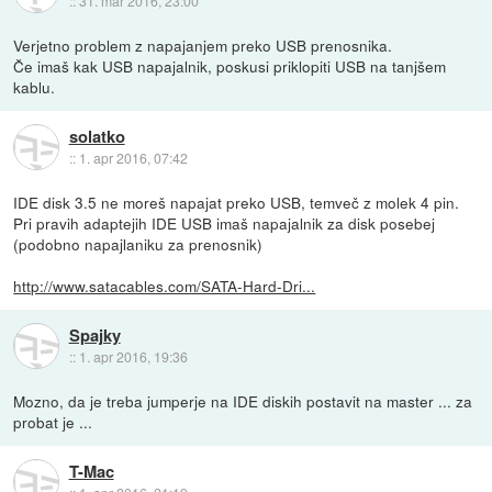
::
31. mar 2016, 23:00
Verjetno problem z napajanjem preko USB prenosnika.
Če imaš kak USB napajalnik, poskusi priklopiti USB na tanjšem
kablu.
solatko
::
1. apr 2016, 07:42
IDE disk 3.5 ne moreš napajat preko USB, temveč z molek 4 pin.
Pri pravih adaptejih IDE USB imaš napajalnik za disk posebej
(podobno napajlaniku za prenosnik)
http://www.satacables.com/SATA-Hard-Dri...
Spajky
::
1. apr 2016, 19:36
Mozno, da je treba jumperje na IDE diskih postavit na master ... za
probat je ...
T-Mac