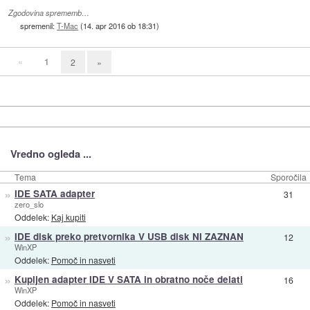
Zgodovina sprememb…
spremenil:
T-Mac
(
14. apr 2016 ob 18:31
)
«
1
2
»
Vredno ogleda ...
Tema
Sporočila
»
IDE SATA adapter
31
zero_slo
Oddelek:
Kaj kupiti
»
IDE disk preko pretvornika V USB disk NI ZAZNAN
12
WinXP
Oddelek:
Pomoč in nasveti
»
Kupljen adapter IDE V SATA in obratno noče delati
16
WinXP
Oddelek:
Pomoč in nasveti