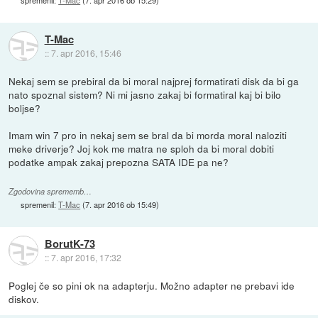
spremenil:
T-Mac
(
7. apr 2016 ob 15:29
)
T-Mac
::
7. apr 2016, 15:46
Nekaj sem se prebiral da bi moral najprej formatirati disk da bi ga
nato spoznal sistem? Ni mi jasno zakaj bi formatiral kaj bi bilo
boljse?
Imam win 7 pro in nekaj sem se bral da bi morda moral naloziti
meke driverje? Joj kok me matra ne sploh da bi moral dobiti
podatke ampak zakaj prepozna SATA IDE pa ne?
Zgodovina sprememb…
spremenil:
T-Mac
(
7. apr 2016 ob 15:49
)
BorutK-73
::
7. apr 2016, 17:32
Poglej če so pini ok na adapterju. Možno adapter ne prebavi ide
diskov.