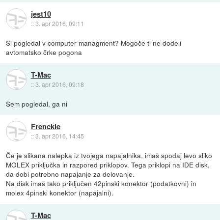
jest10
::
3. apr 2016, 09:11
Si pogledal v computer managment? Mogoče ti ne dodeli
avtomatsko črke pogona
T-Mac
::
3. apr 2016, 09:18
Sem pogledal, ga ni
Frenckie
::
3. apr 2016, 14:45
Če je slikana nalepka iz tvojega napajalnika, imaš spodaj levo sliko
MOLEX priključka in razpored priklopov. Tega priklopi na IDE disk,
da dobi potrebno napajanje za delovanje.
Na disk imaš tako priključen 42pinski konektor (podatkovni) in
molex 4pinski konektor (napajalni).
T-Mac