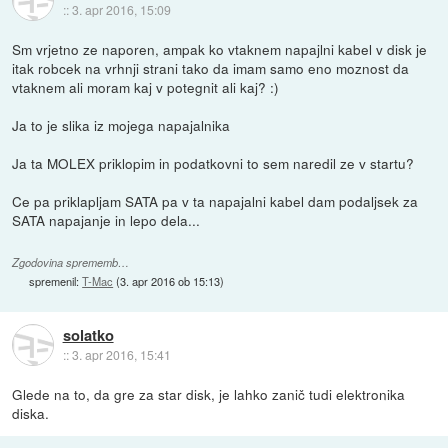
::
3. apr 2016, 15:09
Sm vrjetno ze naporen, ampak ko vtaknem napajlni kabel v disk je
itak robcek na vrhnji strani tako da imam samo eno moznost da
vtaknem ali moram kaj v potegnit ali kaj? :)
Ja to je slika iz mojega napajalnika
Ja ta MOLEX priklopim in podatkovni to sem naredil ze v startu?
Ce pa priklapljam SATA pa v ta napajalni kabel dam podaljsek za
SATA napajanje in lepo dela...
Zgodovina sprememb…
spremenil:
T-Mac
(
3. apr 2016 ob 15:13
)
solatko
::
3. apr 2016, 15:41
Glede na to, da gre za star disk, je lahko zanič tudi elektronika
diska.