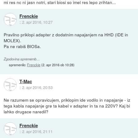
mi res nc ni jasn notri, stari biosi so imel res lepo zrihtan...
Frenckie
::
2. apr 2016, 10:27
Pravilno priklopi adapter z dodatnim napajanjem na HHD (IDE in
MOLEX).
Pa ne rabiš BIOSa.
Zgodovina sprememb…
spremenilo:
Frenckie
(
2. apr 2016 ob 10:28
)
T-Mac
::
2. apr 2016, 20:53
Ne razumem se opravicujem, priklopim ide vodilo in napajanje - iz
tega kabla napajanje gre ta kabel v adapter in ta na 220V? Kaj bi
lahko drugace naredil?
Frenckie
::
2. apr 2016, 21:11