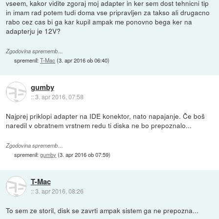
vseem, kakor vidite zgoraj moj adapter in ker sem dost tehnicni tip
in imam rad potem tudi doma vse pripravljen za takso ali drugacno
rabo cez cas bi ga kar kupil ampak me ponovno bega ker na
adapterju je 12V?
Zgodovina sprememb…
spremenil:
T-Mac
(
3. apr 2016 ob 06:40
)
gumby
::
3. apr 2016, 07:58
Najprej priklopi adapter na IDE konektor, nato napajanje. Če boš
naredil v obratnem vrstnem redu ti diska ne bo prepoznalo...
Zgodovina sprememb…
spremenil:
gumby
(
3. apr 2016 ob 07:59
)
T-Mac
::
3. apr 2016, 08:26
To sem ze storil, disk se zavrti ampak sistem ga ne prepozna...