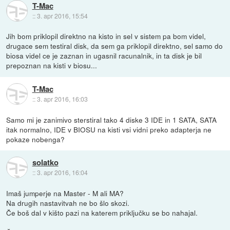
T-Mac
::
3. apr 2016, 15:54
Jih bom priklopil direktno na kisto in sel v sistem pa bom videl,
drugace sem testiral disk, da sem ga priklopil direktno, sel samo do
biosa videl ce je zaznan in ugasnil racunalnik, in ta disk je bil
prepoznan na kisti v biosu...
T-Mac
::
3. apr 2016, 16:03
Samo mi je zanimivo sterstiral tako 4 diske 3 IDE in 1 SATA, SATA
itak normalno, IDE v BIOSU na kisti vsi vidni preko adapterja ne
pokaze nobenga?
solatko
::
3. apr 2016, 16:04
Imaš jumperje na Master - M ali MA?
Na drugih nastavitvah ne bo šlo skozi.
Če boš dal v kišto pazi na katerem priključku se bo nahajal.