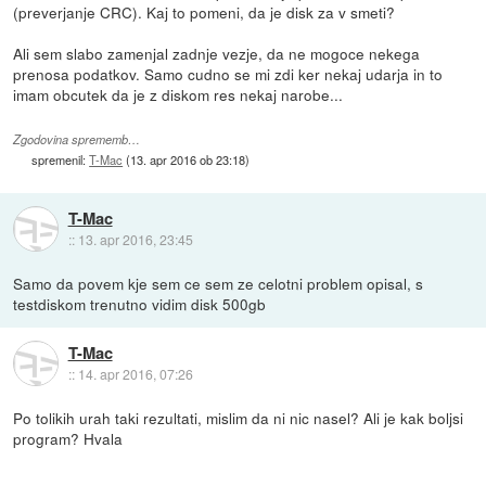
(preverjanje CRC). Kaj to pomeni, da je disk za v smeti?
Ali sem slabo zamenjal zadnje vezje, da ne mogoce nekega
prenosa podatkov. Samo cudno se mi zdi ker nekaj udarja in to
imam obcutek da je z diskom res nekaj narobe...
Zgodovina sprememb…
spremenil:
T-Mac
(
13. apr 2016 ob 23:18
)
T-Mac
::
13. apr 2016, 23:45
Samo da povem kje sem ce sem ze celotni problem opisal, s
testdiskom trenutno vidim disk 500gb
T-Mac
::
14. apr 2016, 07:26
Po tolikih urah taki rezultati, mislim da ni nic nasel? Ali je kak boljsi
program? Hvala