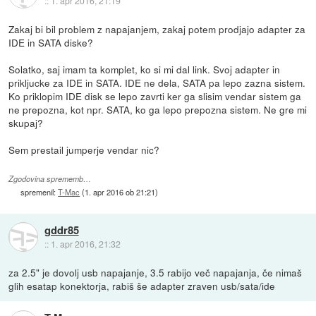
::
1. apr 2016, 21:19
Zakaj bi bil problem z napajanjem, zakaj potem prodjajo adapter za
IDE in SATA diske?
Solatko, saj imam ta komplet, ko si mi dal link. Svoj adapter in
prikljucke za IDE in SATA. IDE ne dela, SATA pa lepo zazna sistem.
Ko priklopim IDE disk se lepo zavrti ker ga slisim vendar sistem ga
ne prepozna, kot npr. SATA, ko ga lepo prepozna sistem. Ne gre mi
skupaj?
Sem prestail jumperje vendar nic?
Zgodovina sprememb…
spremenil:
T-Mac
(
1. apr 2016 ob 21:21
)
gddr85
::
1. apr 2016, 21:32
za 2.5" je dovolj usb napajanje, 3.5 rabijo več napajanja, če nimaš
glih esatap konektorja, rabiš še adapter zraven usb/sata/ide