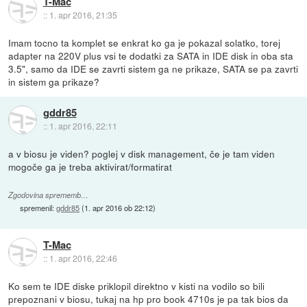
T-Mac
::
1. apr 2016, 21:35
Imam tocno ta komplet se enkrat ko ga je pokazal solatko, torej
adapter na 220V plus vsi te dodatki za SATA in IDE disk in oba sta
3.5", samo da IDE se zavrti sistem ga ne prikaze, SATA se pa zavrti
in sistem ga prikaze?
gddr85
::
1. apr 2016, 22:11
a v biosu je viden? poglej v disk management, če je tam viden
mogoče ga je treba aktivirat/formatirat
Zgodovina sprememb…
spremenil:
gddr85
(
1. apr 2016 ob 22:12
)
T-Mac
::
1. apr 2016, 22:46
Ko sem te IDE diske priklopil direktno v kisti na vodilo so bili
prepoznani v biosu, tukaj na hp pro book 4710s je pa tak bios da