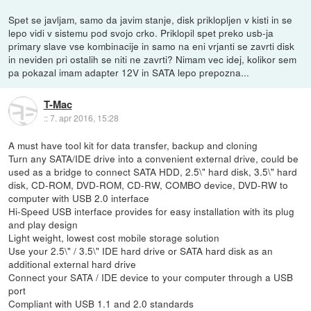
Spet se javljam, samo da javim stanje, disk priklopljen v kisti in se
lepo vidi v sistemu pod svojo crko. Priklopil spet preko usb-ja
primary slave vse kombinacije in samo na eni vrjanti se zavrti disk
in neviden pri ostalih se niti ne zavrti? Nimam vec idej, kolikor sem
pa pokazal imam adapter 12V in SATA lepo prepozna...
T-Mac
::
7. apr 2016, 15:28
A must have tool kit for data transfer, backup and cloning
Turn any SATA/IDE drive into a convenient external drive, could be
used as a bridge to connect SATA HDD, 2.5\" hard disk, 3.5\" hard
disk, CD-ROM, DVD-ROM, CD-RW, COMBO device, DVD-RW to
computer with USB 2.0 interface
Hi-Speed USB interface provides for easy installation with its plug
and play design
Light weight, lowest cost mobile storage solution
Use your 2.5\" / 3.5\" IDE hard drive or SATA hard disk as an
additional external hard drive
Connect your SATA / IDE device to your computer through a USB
port
Compliant with USB 1.1 and 2.0 standards