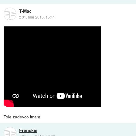
T-Mac
::
31. mar 2016, 15:41
Tole zadevco imam
Frenckie