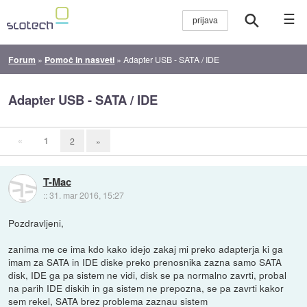
☰
Forum
»
Pomoč in nasveti
»
Adapter USB - SATA / IDE
Adapter USB - SATA / IDE
«
1
2
»
T-Mac
::
31. mar 2016, 15:27
Pozdravljeni,
zanima me ce ima kdo kako idejo zakaj mi preko adapterja ki ga
imam za SATA in IDE diske preko prenosnika zazna samo SATA
disk, IDE ga pa sistem ne vidi, disk se pa normalno zavrti, probal
na parih IDE diskih in ga sistem ne prepozna, se pa zavrti kakor
sem rekel, SATA brez problema zaznau sistem