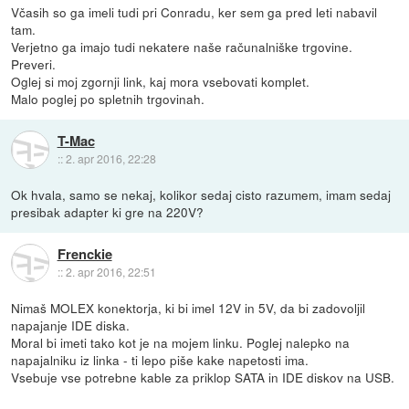
Včasih so ga imeli tudi pri Conradu, ker sem ga pred leti nabavil
tam.
Verjetno ga imajo tudi nekatere naše računalniške trgovine.
Preveri.
Oglej si moj zgornji link, kaj mora vsebovati komplet.
Malo poglej po spletnih trgovinah.
T-Mac
::
2. apr 2016, 22:28
Ok hvala, samo se nekaj, kolikor sedaj cisto razumem, imam sedaj
presibak adapter ki gre na 220V?
Frenckie
::
2. apr 2016, 22:51
Nimaš MOLEX konektorja, ki bi imel 12V in 5V, da bi zadovoljil
napajanje IDE diska.
Moral bi imeti tako kot je na mojem linku. Poglej nalepko na
napajalniku iz linka - ti lepo piše kake napetosti ima.
Vsebuje vse potrebne kable za priklop SATA in IDE diskov na USB.