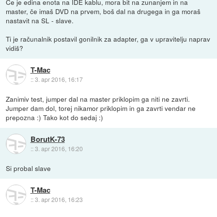
Če je edina enota na IDE kablu, mora bit na zunanjem in na
master, če imaš DVD na prvem, boš dal na drugega in ga moraš
nastavit na SL - slave.
Ti je računalnik postavil gonilnik za adapter, ga v upravitelju naprav
vidiš?
T-Mac
::
3. apr 2016, 16:17
Zanimiv test, jumper dal na master priklopim ga niti ne zavrti.
Jumper dam dol, torej nikamor priklopim in ga zavrti vendar ne
prepozna :) Tako kot do sedaj :)
BorutK-73
::
3. apr 2016, 16:20
Si probal slave
T-Mac
::
3. apr 2016, 16:23