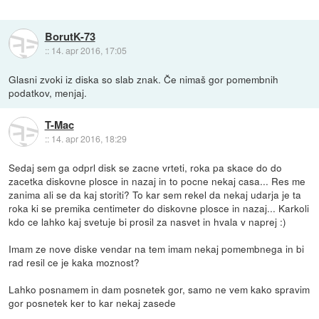
BorutK-73
::
14. apr 2016, 17:05
Glasni zvoki iz diska so slab znak. Če nimaš gor pomembnih
podatkov, menjaj.
T-Mac
::
14. apr 2016, 18:29
Sedaj sem ga odprl disk se zacne vrteti, roka pa skace do do
zacetka diskovne plosce in nazaj in to pocne nekaj casa... Res me
zanima ali se da kaj storiti? To kar sem rekel da nekaj udarja je ta
roka ki se premika centimeter do diskovne plosce in nazaj... Karkoli
kdo ce lahko kaj svetuje bi prosil za nasvet in hvala v naprej :)
Imam ze nove diske vendar na tem imam nekaj pomembnega in bi
rad resil ce je kaka moznost?
Lahko posnamem in dam posnetek gor, samo ne vem kako spravim
gor posnetek ker to kar nekaj zasede