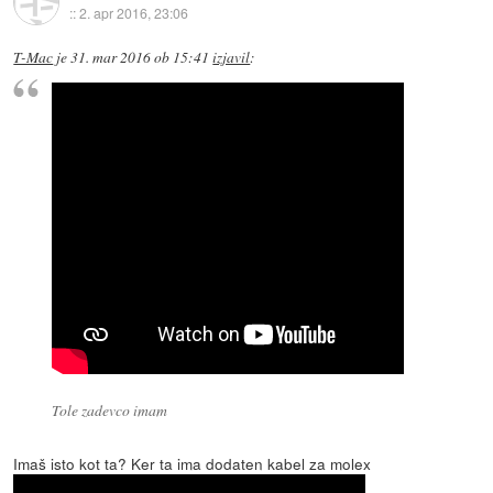
::
2. apr 2016, 23:06
T-Mac
je
31. mar 2016 ob 15:41
izjavil
:
Tole zadevco imam
Imaš isto kot ta? Ker ta ima dodaten kabel za molex