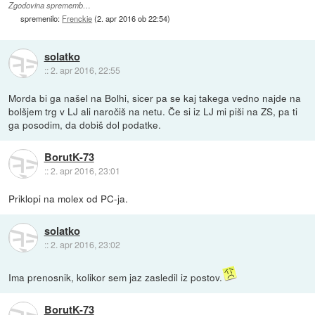
Zgodovina sprememb…
spremenilo:
Frenckie
(
2. apr 2016 ob 22:54
)
solatko
::
2. apr 2016, 22:55
Morda bi ga našel na Bolhi, sicer pa se kaj takega vedno najde na
bolšjem trg v LJ ali naročiš na netu. Če si iz LJ mi piši na ZS, pa ti
ga posodim, da dobiš dol podatke.
BorutK-73
::
2. apr 2016, 23:01
Priklopi na molex od PC-ja.
solatko
::
2. apr 2016, 23:02
Ima prenosnik, kolikor sem jaz zasledil iz postov.
BorutK-73