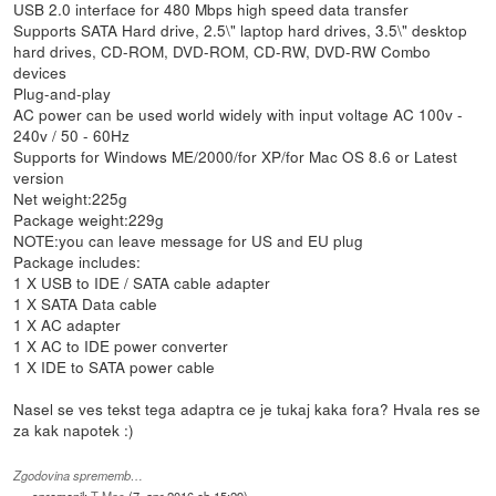
USB 2.0 interface for 480 Mbps high speed data transfer
Supports SATA Hard drive, 2.5\" laptop hard drives, 3.5\" desktop
hard drives, CD-ROM, DVD-ROM, CD-RW, DVD-RW Combo
devices
Plug-and-play
AC power can be used world widely with input voltage AC 100v -
240v / 50 - 60Hz
Supports for Windows ME/2000/for XP/for Mac OS 8.6 or Latest
version
Net weight:225g
Package weight:229g
NOTE:you can leave message for US and EU plug
Package includes:
1 X USB to IDE / SATA cable adapter
1 X SATA Data cable
1 X AC adapter
1 X AC to IDE power converter
1 X IDE to SATA power cable
Nasel se ves tekst tega adaptra ce je tukaj kaka fora? Hvala res se
za kak napotek :)
Zgodovina sprememb…