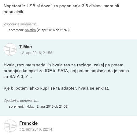
Napetost iz USB ni dovolj za poganjanje 3.5 diskov, mora bit
napajalnik.
Zgodovina sprememb…
spremenil:
solatko
(
2. apr 2016 ob 21:48
)
T-Mac
::
2. apr 2016, 21:56
Hvala, razumem sedaj in hvala res za razlago, zakaj pa potem
prodajajo komplet za IDE in SATA, naj potem napisejo da je samo
za SATA 3,5"...
Kje bi potem lahko kupil se ta adapter, hvala se enkrat.
Zgodovina sprememb…
spremenil:
T-Mac
(
2. apr 2016 ob 21:58
)
Frenckie
::
2. apr 2016, 22:14