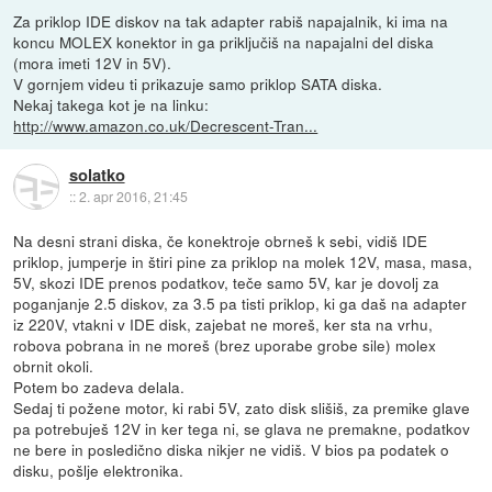
Za priklop IDE diskov na tak adapter rabiš napajalnik, ki ima na
koncu MOLEX konektor in ga priključiš na napajalni del diska
(mora imeti 12V in 5V).
V gornjem videu ti prikazuje samo priklop SATA diska.
Nekaj takega kot je na linku:
http://www.amazon.co.uk/Decrescent-Tran...
solatko
::
2. apr 2016, 21:45
Na desni strani diska, če konektroje obrneš k sebi, vidiš IDE
priklop, jumperje in štiri pine za priklop na molek 12V, masa, masa,
5V, skozi IDE prenos podatkov, teče samo 5V, kar je dovolj za
poganjanje 2.5 diskov, za 3.5 pa tisti priklop, ki ga daš na adapter
iz 220V, vtakni v IDE disk, zajebat ne moreš, ker sta na vrhu,
robova pobrana in ne moreš (brez uporabe grobe sile) molex
obrnit okoli.
Potem bo zadeva delala.
Sedaj ti požene motor, ki rabi 5V, zato disk slišiš, za premike glave
pa potrebuješ 12V in ker tega ni, se glava ne premakne, podatkov
ne bere in posledično diska nikjer ne vidiš. V bios pa podatek o
disku, pošlje elektronika.