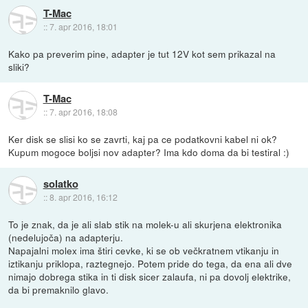
T-Mac
::
7. apr 2016, 18:01
Kako pa preverim pine, adapter je tut 12V kot sem prikazal na
sliki?
T-Mac
::
7. apr 2016, 18:08
Ker disk se slisi ko se zavrti, kaj pa ce podatkovni kabel ni ok?
Kupum mogoce boljsi nov adapter? Ima kdo doma da bi testiral :)
solatko
::
8. apr 2016, 16:12
To je znak, da je ali slab stik na molek-u ali skurjena elektronika
(nedelujoča) na adapterju.
Napajalni molex ima štiri cevke, ki se ob večkratnem vtikanju in
iztikanju priklopa, raztegnejo. Potem pride do tega, da ena ali dve
nimajo dobrega stika in ti disk sicer zalaufa, ni pa dovolj elektrike,
da bi premaknilo glavo.