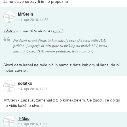
Ja na slave se zavrti in ne prepozna
MrStein
::
4. apr 2016, 14:58
solatko
je
2. apr 2016 ob 21:45
izjavil
:
Na desni strani diska, če konektroje obrneš k sebi, vidiš IDE
priklop, jumperje in štiri pine za priklop na molek 12V, masa,
masa, 5V, skozi IDE prenos podatkov, teče samo 5V,
Skozi data kabel ne teče nič in samo z data kablom ni šans, da bi
motor zavrtel.
solatko
::
4. apr 2016, 17:20
MrStein - Lapsus, zamenjal z 2.5 konektorjem. Se zgodi, če dolgo
ne vidiš kakšne stvari.
T-Mac
::
7. apr 2016, 10:00