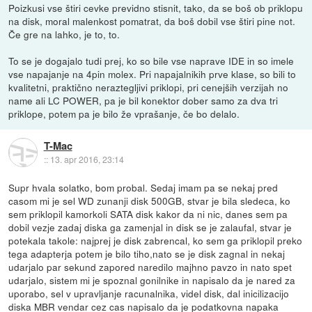
Poizkusi vse štiri cevke previdno stisnit, tako, da se boš ob priklopu
na disk, moral malenkost pomatrat, da boš dobil vse štiri pine not.
Če gre na lahko, je to, to.
To se je dogajalo tudi prej, ko so bile vse naprave IDE in so imele
vse napajanje na 4pin molex. Pri napajalnikih prve klase, so bili to
kvalitetni, praktično neraztegljivi priklopi, pri cenejših verzijah no
name ali LC POWER, pa je bil konektor dober samo za dva tri
priklope, potem pa je bilo že vprašanje, če bo delalo.
T-Mac
::
13. apr 2016, 23:14
Supr hvala solatko, bom probal. Sedaj imam pa se nekaj pred
casom mi je sel WD zunanji disk 500GB, stvar je bila sledeca, ko
sem priklopil kamorkoli SATA disk kakor da ni nic, danes sem pa
dobil vezje zadaj diska ga zamenjal in disk se je zalaufal, stvar je
potekala takole: najprej je disk zabrencal, ko sem ga priklopil preko
tega adapterja potem je bilo tiho,nato se je disk zagnal in nekaj
udarjalo par sekund zapored naredilo majhno pavzo in nato spet
udarjalo, sistem mi je spoznal gonilnike in napisalo da je nared za
uporabo, sel v upravljanje racunalnika, videl disk, dal inicilizacijo
diska MBR vendar cez cas napisalo da je podatkovna napaka