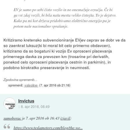
EV je samo po sebi čisto vozilo in ne onesnažuje ozračja. Če bi
ga vsi zdaj vozili, bi bila naša mesta veliko čistejša. To je dejstvo.
Kako pa mi kot država pridobivamo električno energijo pa je
potem naše nacionalno vprašanje.
Kritiziramo kretensko subvencioniranje EVjev ceprav se dobr ve da
so zaenkrat luksuz(ki bi moral bit celo primerno obdavcen),
kritiziramo da so bogatuni ki vozijo Ev oprosceni placevanja
primernega davka za prevozen km (trosarine pri derivatih,
ponekod celo oprosceni placevanja cestnin in parkirnin), in
podobno birokratko preseravanje in neumnosti.
Zgodovina sprememb…
spremenil:
-valvoline-
(
7. apr 2016 ob 21:16
)
Invictus
::
8. apr 2016, 08:49
sumoborac
je
7. apr 2016 ob 16:43
izjavil
:
https://www.teslamotors.com/blog/the-we...