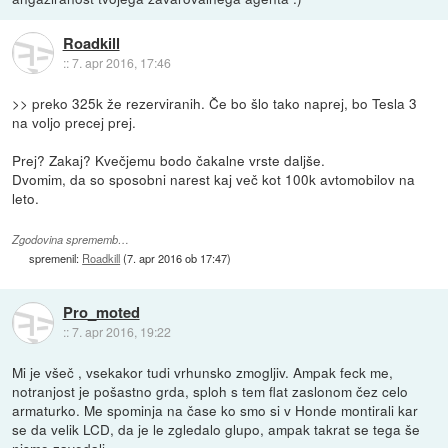
Roadkill
::
7. apr 2016, 17:46
>> preko 325k že rezerviranih. Če bo šlo tako naprej, bo Tesla 3
na voljo precej prej.
Prej? Zakaj? Kvečjemu bodo čakalne vrste daljše.
Dvomim, da so sposobni narest kaj več kot 100k avtomobilov na
leto.
Zgodovina sprememb…
spremenil:
Roadkill
(
7. apr 2016 ob 17:47
)
Pro_moted
::
7. apr 2016, 19:22
Mi je všeč , vsekakor tudi vrhunsko zmogljiv. Ampak feck me,
notranjost je pošastno grda, sploh s tem flat zaslonom čez celo
armaturko. Me spominja na čase ko smo si v Honde montirali kar
se da velik LCD, da je le zgledalo glupo, ampak takrat se tega še
nismo zavedali.