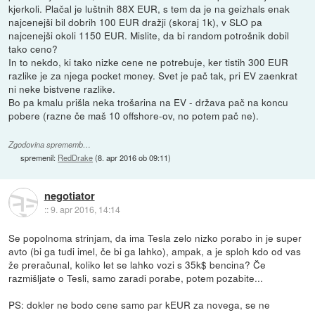
kjerkoli. Plačal je luštnih 88X EUR, s tem da je na geizhals enak
najcenejši bil dobrih 100 EUR dražji (skoraj 1k), v SLO pa
najcenejši okoli 1150 EUR. Mislite, da bi random potrošnik dobil
tako ceno?
In to nekdo, ki tako nizke cene ne potrebuje, ker tistih 300 EUR
razlike je za njega pocket money. Svet je pač tak, pri EV zaenkrat
ni neke bistvene razlike.
Bo pa kmalu prišla neka trošarina na EV - država pač na koncu
pobere (razne če maš 10 offshore-ov, no potem pač ne).
Zgodovina sprememb…
spremenil:
RedDrake
(
8. apr 2016 ob 09:11
)
negotiator
::
9. apr 2016, 14:14
Se popolnoma strinjam, da ima Tesla zelo nizko porabo in je super
avto (bi ga tudi imel, če bi ga lahko), ampak, a je sploh kdo od vas
že preračunal, koliko let se lahko vozi s 35k$ bencina? Če
razmišljate o Tesli, samo zaradi porabe, potem pozabite...
PS: dokler ne bodo cene samo par kEUR za novega, se ne