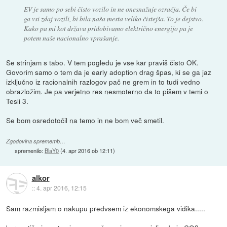
EV je samo po sebi čisto vozilo in ne onesnažuje ozračja. Če bi
ga vsi zdaj vozili, bi bila naša mesta veliko čistejša. To je dejstvo.
Kako pa mi kot država pridobivamo električno energijo pa je
potem naše nacionalno vprašanje.
Se strinjam s tabo. V tem pogledu je vse kar praviš čisto OK.
Govorim samo o tem da je early adoption drag špas, ki se ga jaz
izključno iz racionalnih razlogov pač ne grem in to tudi vedno
obrazložim. Je pa verjetno res nesmoterno da to pišem v temi o
Tesli 3.
Se bom osredotočil na temo in ne bom več smetil.
Zgodovina sprememb…
spremenilo:
BlaY0
(
4. apr 2016 ob 12:11
)
alkor
::
4. apr 2016, 12:15
Sam razmisljam o nakupu predvsem iz ekonomskega vidika.....