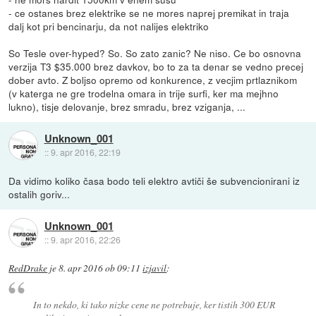
- ce ostanes brez elektrike se ne mores naprej premikat in traja
dalj kot pri bencinarju, da not nalijes elektriko
So Tesle over-hyped? So. So zato zanic? Ne niso. Ce bo osnovna
verzija T3 $35.000 brez davkov, bo to za ta denar se vedno precej
dober avto. Z boljso opremo od konkurence, z vecjim prtlaznikom
(v katerga ne gre trodelna omara in trije surfi, ker ma mejhno
lukno), tisje delovanje, brez smradu, brez vziganja, ...
Unknown_001
::
9. apr 2016, 22:19
Da vidimo koliko časa bodo teli elektro avtiči še subvencionirani iz
ostalih goriv...
Unknown_001
::
9. apr 2016, 22:26
RedDrake
je
8. apr 2016 ob 09:11
izjavil
:
In to nekdo, ki tako nizke cene ne potrebuje, ker tistih 300 EUR