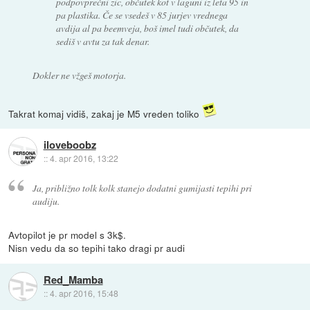
podpovprečni zic, občutek kot v laguni iz leta 95 in
pa plastika. Če se vsedeš v 85 jurjev vrednega
avdija al pa beemveja, boš imel tudi občutek, da
sediš v avtu za tak denar.
Dokler ne vžgeš motorja.
Takrat komaj vidiš, zakaj je M5 vreden toliko
iloveboobz
::
4. apr 2016, 13:22
Ja, približno tolk kolk stanejo dodatni gumijasti tepihi pri
audiju.
Avtopilot je pr model s 3k$.
Nisn vedu da so tepihi tako dragi pr audi
Red_Mamba
::
4. apr 2016, 15:48