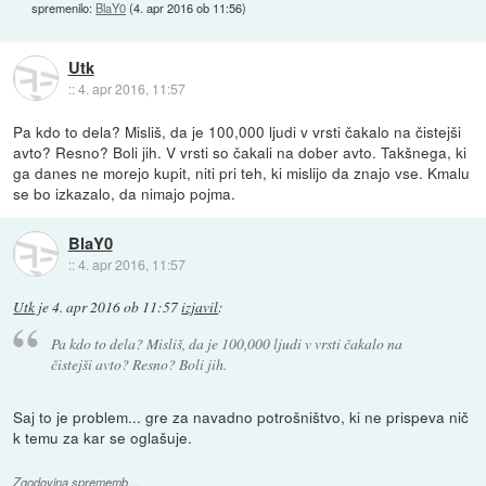
spremenilo:
BlaY0
(
4. apr 2016 ob 11:56
)
Utk
::
4. apr 2016, 11:57
Pa kdo to dela? Misliš, da je 100,000 ljudi v vrsti čakalo na čistejši
avto? Resno? Boli jih. V vrsti so čakali na dober avto. Takšnega, ki
ga danes ne morejo kupit, niti pri teh, ki mislijo da znajo vse. Kmalu
se bo izkazalo, da nimajo pojma.
BlaY0
::
4. apr 2016, 11:57
Utk
je
4. apr 2016 ob 11:57
izjavil
:
Pa kdo to dela? Misliš, da je 100,000 ljudi v vrsti čakalo na
čistejši avto? Resno? Boli jih.
Saj to je problem... gre za navadno potrošništvo, ki ne prispeva nič
k temu za kar se oglašuje.
Zgodovina sprememb…