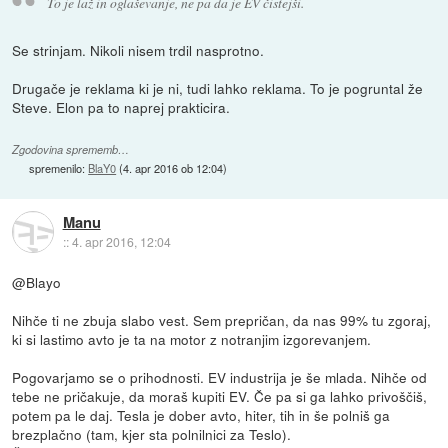
To je laž in oglaševanje, ne pa da je EV čistejši.
Se strinjam. Nikoli nisem trdil nasprotno.
Drugače je reklama ki je ni, tudi lahko reklama. To je pogruntal že
Steve. Elon pa to naprej prakticira.
Zgodovina sprememb…
spremenilo:
BlaY0
(
4. apr 2016 ob 12:04
)
Manu
::
4. apr 2016, 12:04
@Blayo
Nihče ti ne zbuja slabo vest. Sem prepričan, da nas 99% tu zgoraj,
ki si lastimo avto je ta na motor z notranjim izgorevanjem.
Pogovarjamo se o prihodnosti. EV industrija je še mlada. Nihče od
tebe ne pričakuje, da moraš kupiti EV. Če pa si ga lahko privoščiš,
potem pa le daj. Tesla je dober avto, hiter, tih in še polniš ga
brezplačno (tam, kjer sta polnilnici za Teslo).