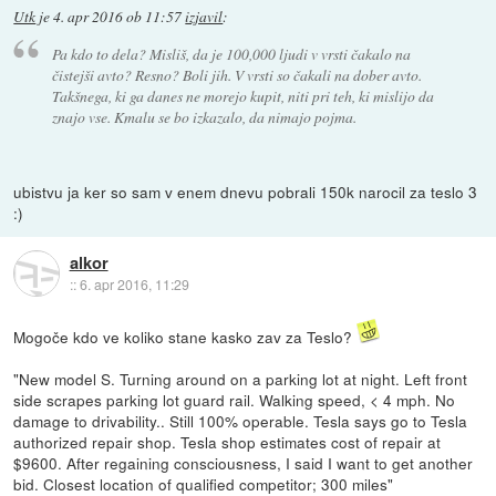
Utk
je
4. apr 2016 ob 11:57
izjavil
:
Pa kdo to dela? Misliš, da je 100,000 ljudi v vrsti čakalo na
čistejši avto? Resno? Boli jih. V vrsti so čakali na dober avto.
Takšnega, ki ga danes ne morejo kupit, niti pri teh, ki mislijo da
znajo vse. Kmalu se bo izkazalo, da nimajo pojma.
ubistvu ja ker so sam v enem dnevu pobrali 150k narocil za teslo 3
:)
alkor
::
6. apr 2016, 11:29
Mogoče kdo ve koliko stane kasko zav za Teslo?
"New model S. Turning around on a parking lot at night. Left front
side scrapes parking lot guard rail. Walking speed, < 4 mph. No
damage to drivability.. Still 100% operable. Tesla says go to Tesla
authorized repair shop. Tesla shop estimates cost of repair at
$9600. After regaining consciousness, I said I want to get another
bid. Closest location of qualified competitor; 300 miles"