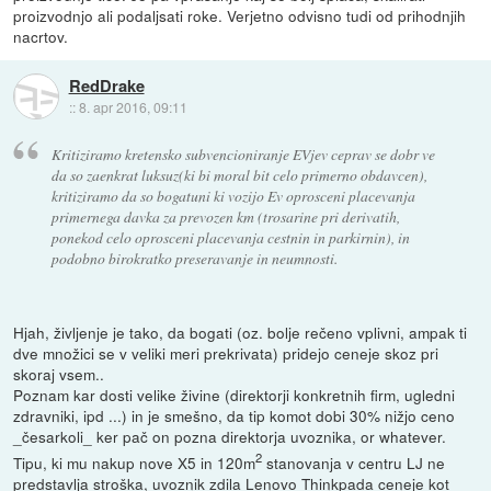
proizvodnjo ali podaljsati roke. Verjetno odvisno tudi od prihodnjih
nacrtov.
RedDrake
::
8. apr 2016, 09:11
Kritiziramo kretensko subvencioniranje EVjev ceprav se dobr ve
da so zaenkrat luksuz(ki bi moral bit celo primerno obdavcen),
kritiziramo da so bogatuni ki vozijo Ev oprosceni placevanja
primernega davka za prevozen km (trosarine pri derivatih,
ponekod celo oprosceni placevanja cestnin in parkirnin), in
podobno birokratko preseravanje in neumnosti.
Hjah, življenje je tako, da bogati (oz. bolje rečeno vplivni, ampak ti
dve množici se v veliki meri prekrivata) pridejo ceneje skoz pri
skoraj vsem..
Poznam kar dosti velike živine (direktorji konkretnih firm, ugledni
zdravniki, ipd ...) in je smešno, da tip komot dobi 30% nižjo ceno
_česarkoli_ ker pač on pozna direktorja uvoznika, or whatever.
2
Tipu, ki mu nakup nove X5 in 120m
stanovanja v centru LJ ne
predstavlja stroška, uvoznik zdila Lenovo Thinkpada ceneje kot