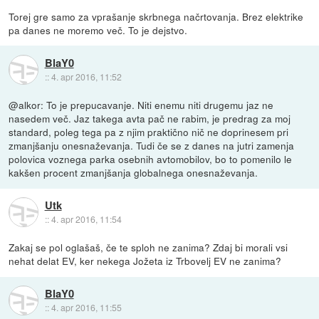
Torej gre samo za vprašanje skrbnega načrtovanja. Brez elektrike
pa danes ne moremo več. To je dejstvo.
BlaY0
::
4. apr 2016, 11:52
@alkor: To je prepucavanje. Niti enemu niti drugemu jaz ne
nasedem več. Jaz takega avta pač ne rabim, je predrag za moj
standard, poleg tega pa z njim praktično nič ne doprinesem pri
zmanjšanju onesnaževanja. Tudi če se z danes na jutri zamenja
polovica voznega parka osebnih avtomobilov, bo to pomenilo le
kakšen procent zmanjšanja globalnega onesnaževanja.
Utk
::
4. apr 2016, 11:54
Zakaj se pol oglašaš, če te sploh ne zanima? Zdaj bi morali vsi
nehat delat EV, ker nekega Jožeta iz Trbovelj EV ne zanima?
BlaY0
::
4. apr 2016, 11:55