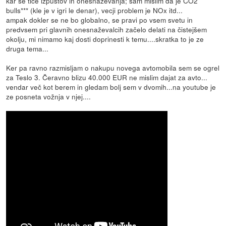
kar se tiče izpustov in onesnaževanja; sam mislim da je CO2
bulls*** (kle je v igri le denar), vecji problem je NOx itd...
ampak dokler se ne bo globalno, se pravi po vsem svetu in
predvsem pri glavnih onesnaževalcih začelo delati na čistejšem
okolju, mi nimamo kaj dosti doprinesti k temu....skratka to je ze
druga tema...
Ker pa ravno razmisljam o nakupu novega avtomobila sem se ogrel
za Teslo 3. Čeravno blizu 40.000 EUR ne mislim dajat za avto...
vendar več kot berem in gledam bolj sem v dvomih...na youtube je
ze posneta vožnja v njej....