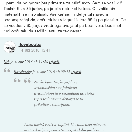
Upam, da bo notranjost primerna za 40k€ avto. Sem se vozil v 2
Teslah S za 85 jurjev, pa je bila notri kot katrca. O kvalitetnih
materialih še niso slišali. Vse kar sem videl je bil navadni
podpovprečni zic, občutek kot v laguni iz leta 95 in pa plastika. Če
se vsedeš v 85 jurjev vrednega avdija al pa beemveja, boš imel
tudi občutek, da sediš v avtu za tak denar.
iloveboobz
::
4. apr 2016, 12:41
Utk
je
4. apr 2016 ob 11:20
izjavil
:
iloveboobz
je
4. apr 2016 ob 09:15
izjavil
:
Ne, ko bmw trojko nafilaš z
avtomatskim menjalnikom,
avtopilotom in 6 sekundami do stotke,
ti pri tesli ostane denarja še za
prikolico z baterijami.
Zakaj mečeš v mix avtopilot, ki v nobenem primeru
ni standardna oprema (al si spet slabo poslušal in