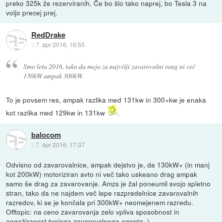
preko 325k že rezerviranih. Če bo šlo tako naprej, bo Tesla 3 na
voljo precej prej.
RedDrake
::
7. apr 2016, 16:55
Smo leta 2016, tako da meja za najvišji zavarovalni rang ni več
130kW ampak 300kW.
To je povsem res, ampak razlika med 131kw in 300+kw je enaka
kot razlika med 129kw in 131kw
.
balocom
::
7. apr 2016, 17:37
Odvisno od zavarovalnice, ampak dejstvo je, da 130kW+ (in manj
kot 200kW) motoriziran avto ni več tako uskeano drag ampak
samo še drag za zavarovanje. Amzs je žal poneumil svojo spletno
stran, tako da ne najdem več lepe razpredelnice zavarovalnih
razredov, ki se je končala pri 300kW+ neomejenem razredu.
Offtopic: na ceno zavarovanja zelo vpliva sposobnost in
angažiranost tvojega zavarovalnega agenta .)