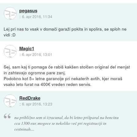
pegasus
::
6. apr 2016, 11:34
Lej pri nas to vsak v domači garaži pokita in spolira, se sploh ne
vidi :D
Magic1
::
6. apr 2016, 13:01
Sej, sam kaj ti pomaga če rabiš kakšen stolčen original del menjat
in zahtevajo ogromne pare zanj.
Podobno kot 5+ letne garancije pri nekaterih avtih, kjer moraš
vsako leto furat na 400€ vreden reden servis.
RedDrake
::
6. apr 2016, 13:23
na približno sem si izracunal, da bi letno prišparal na bencinu
cca 1300 eur, mogoce se nekoliko več pri registraciji in
cestninah....