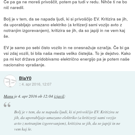
Če pa ga ne moreš privoščit, potem pa tudi v redu. Nihče ti ne bo
nič naredil.
Bolj je v tem, da se napada ljudi, ki si privoščijo EV. Kritizira se jih,
da uporabljajo umazano elektriko (a kritizerji sami vozijo avto z
notranjim izgorevanjem), kritizira se jih, da so japiji in ne vem kaj
še.
EV je samo po sebi čisto vozilo in ne onesnažuje ozračja. Če bi ga
vsi zdaj vozili, bi bila naša mesta veliko čistejša. To je dejstvo. Kako
pa mi kot država pridobivamo električno energijo pa je potem naše
nacionalno vprašanje.
BlaY0
::
4. apr 2016, 12:07
Manu
je
4. apr 2016 ob 12:04
izjavil
:
Bolj je v tem, da se napada ljudi, ki si privoščijo EV. Kritizira se
jih, da uporabljajo umazano elektriko (a kritizerji sami vozijo
avto z notranjim izgorevanjem), kritizira se jih, da so japiji in ne
vem kaj še.