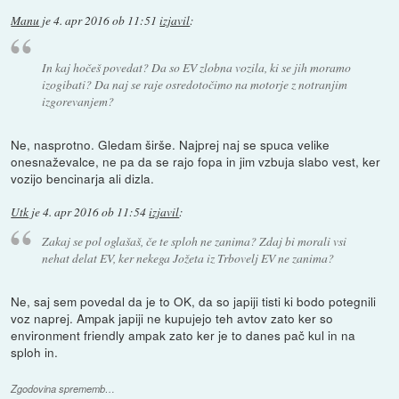
Manu
je
4. apr 2016 ob 11:51
izjavil
:
In kaj hočeš povedat? Da so EV zlobna vozila, ki se jih moramo
izogibati? Da naj se raje osredotočimo na motorje z notranjim
izgorevanjem?
Ne, nasprotno. Gledam širše. Najprej naj se spuca velike
onesnaževalce, ne pa da se rajo fopa in jim vzbuja slabo vest, ker
vozijo bencinarja ali dizla.
Utk
je
4. apr 2016 ob 11:54
izjavil
:
Zakaj se pol oglašaš, če te sploh ne zanima? Zdaj bi morali vsi
nehat delat EV, ker nekega Jožeta iz Trbovelj EV ne zanima?
Ne, saj sem povedal da je to OK, da so japiji tisti ki bodo potegnili
voz naprej. Ampak japiji ne kupujejo teh avtov zato ker so
environment friendly ampak zato ker je to danes pač kul in na
sploh in.
Zgodovina sprememb…