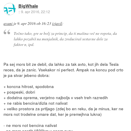
BigWhale
::
9. apr 2016, 22:12
avani
je
9. apr 2016 ob 16:23
izjavil
:
Točno tako, gre se bolj za princip, da ti mašina več ne ropota, da
lahko pozabiš na menjalnik, da zreduciraš sestavne dele za
faktor n, ipd.
Pa sej mors bit ze debil, da lahko za tak avto, kot jih dela Tesla
reces, da je zanic. Vsekakor ni perfect. Ampak na koncu pod crto
je pa stvar jebeno dobra:
+ koncna hitrost, spodobna
+ pospeski, dobri
+ dodatna oprema, verjetno najboljs v vseh treh razredih
+ ne rabis bencina/dizla not nalivat
+ veliko prostora za prtljago (zdej bo en reku, da je minus, ker ne
mors not trodelne omare dat, ker je premejhna lukna)
- ne mors not bencina nalivat
- ne mors nardit 1500km v enem susu