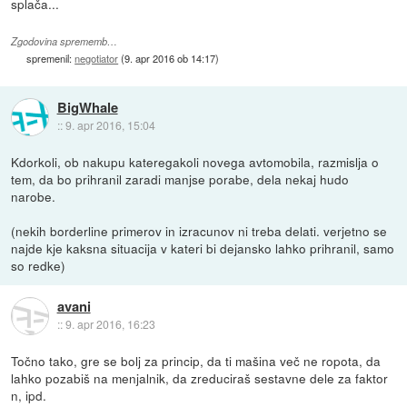
splača...
Zgodovina sprememb…
spremenil:
negotiator
(
9. apr 2016 ob 14:17
)
BigWhale
::
9. apr 2016, 15:04
Kdorkoli, ob nakupu kateregakoli novega avtomobila, razmislja o
tem, da bo prihranil zaradi manjse porabe, dela nekaj hudo
narobe.
(nekih borderline primerov in izracunov ni treba delati. verjetno se
najde kje kaksna situacija v kateri bi dejansko lahko prihranil, samo
so redke)
avani
::
9. apr 2016, 16:23
Točno tako, gre se bolj za princip, da ti mašina več ne ropota, da
lahko pozabiš na menjalnik, da zreduciraš sestavne dele za faktor
n, ipd.