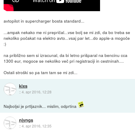
avtopilot in supercharger bosta standard...
...ampak nekako me ni prepričal...vse bolj se mi zdi, da bo treba se
nekoliko počakat na elektro avto...vsaj par let...do apple-a mogoče
:)
na približno sem si izracunal, da bi letno prišparal na bencinu cca
1300 eur, mogoce se nekoliko več pri registraciji in cestninah....
Ostali stroški so pa tam tam se mi zdi...
kixs
::
4. apr 2016, 12:28
Najboljsi je prtljaznik... mislim, odprtina
njyngs
::
4. apr 2016, 12:35