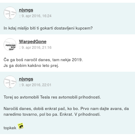
njyngs
::
9. apr 2016, 16:24
In kdaj mislijo biti ti gokarti dostavljeni kupcem?
WarpedGone
::
9. apr 2016, 21:16
Če ga boš naročil danes, tam nekje 2019.
Js ga dobim kakšno leto prej.
njyngs
::
9. apr 2016, 22:01
Torej so avtomobili Tesla res avtomobili prihodnosti.
Naročiš danes, dobiš enkrat pač, ko bo. Prvo nam dajte avans, da
naredimo tovarno, pol bo pa. Enkrat. V prihodnosti.
topkek