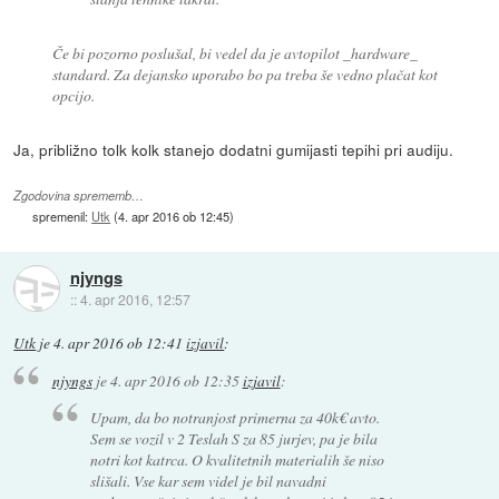
Če bi pozorno poslušal, bi vedel da je avtopilot _hardware_
standard. Za dejansko uporabo bo pa treba še vedno plačat kot
opcijo.
Ja, približno tolk kolk stanejo dodatni gumijasti tepihi pri audiju.
Zgodovina sprememb…
spremenil:
Utk
(
4. apr 2016 ob 12:45
)
njyngs
::
4. apr 2016, 12:57
Utk
je
4. apr 2016 ob 12:41
izjavil
:
njyngs
je
4. apr 2016 ob 12:35
izjavil
:
Upam, da bo notranjost primerna za 40k€ avto.
Sem se vozil v 2 Teslah S za 85 jurjev, pa je bila
notri kot katrca. O kvalitetnih materialih še niso
slišali. Vse kar sem videl je bil navadni