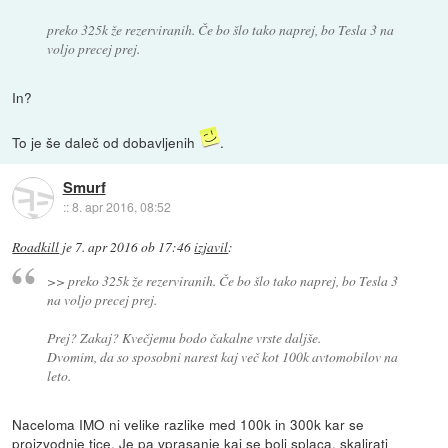
preko 325k že rezerviranih. Če bo šlo tako naprej, bo Tesla 3 na
voljo precej prej.
In?
To je še daleč od dobavljenih
.
Smurf
::
8. apr 2016, 08:52
Roadkill
je
7. apr 2016 ob 17:46
izjavil
:
>> preko 325k že rezerviranih. Če bo šlo tako naprej, bo Tesla 3
na voljo precej prej.
Prej? Zakaj? Kvečjemu bodo čakalne vrste daljše.
Dvomim, da so sposobni narest kaj več kot 100k avtomobilov na
leto.
Naceloma IMO ni velike razlike med 100k in 300k kar se
proizvodnje tice. Je pa vprasanje kaj se bolj splaca, skalirati