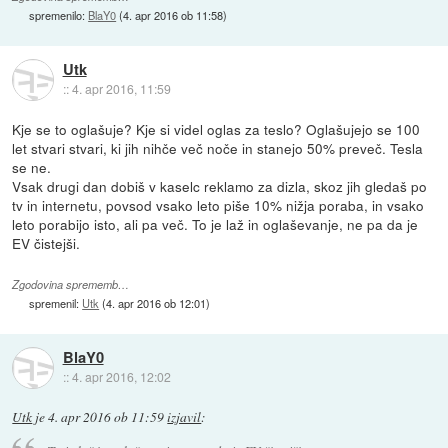
spremenilo:
BlaY0
(
4. apr 2016 ob 11:58
)
Utk
::
4. apr 2016, 11:59
Kje se to oglašuje? Kje si videl oglas za teslo? Oglašujejo se 100
let stvari stvari, ki jih nihče več noče in stanejo 50% preveč. Tesla
se ne.
Vsak drugi dan dobiš v kaselc reklamo za dizla, skoz jih gledaš po
tv in internetu, povsod vsako leto piše 10% nižja poraba, in vsako
leto porabijo isto, ali pa več. To je laž in oglaševanje, ne pa da je
EV čistejši.
Zgodovina sprememb…
spremenil:
Utk
(
4. apr 2016 ob 12:01
)
BlaY0
::
4. apr 2016, 12:02
Utk
je
4. apr 2016 ob 11:59
izjavil
: