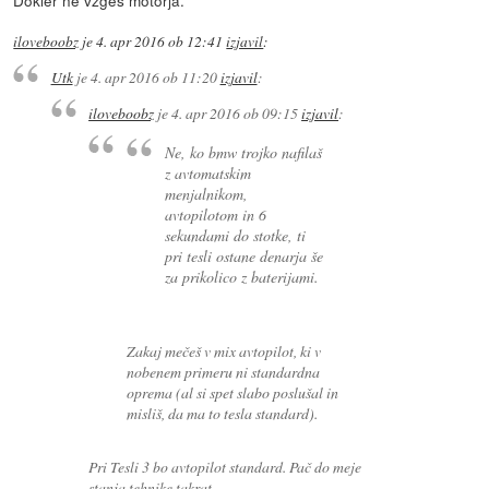
iloveboobz
je
4. apr 2016 ob 12:41
izjavil
:
Utk
je
4. apr 2016 ob 11:20
izjavil
:
iloveboobz
je
4. apr 2016 ob 09:15
izjavil
:
Ne, ko bmw trojko nafilaš
z avtomatskim
menjalnikom,
avtopilotom in 6
sekundami do stotke, ti
pri tesli ostane denarja še
za prikolico z baterijami.
Zakaj mečeš v mix avtopilot, ki v
nobenem primeru ni standardna
oprema (al si spet slabo poslušal in
misliš, da ma to tesla standard).
Pri Tesli 3 bo avtopilot standard. Pač do meje
stanja tehnike takrat.