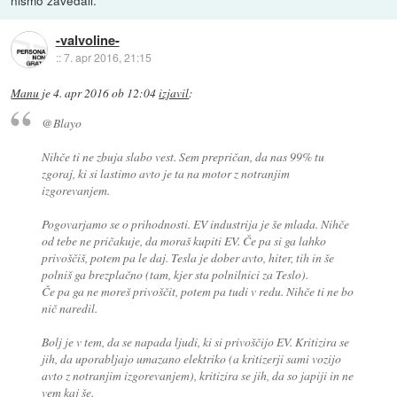
-valvoline-
::
7. apr 2016, 21:15
Manu
je
4. apr 2016 ob 12:04
izjavil
:
@Blayo
Nihče ti ne zbuja slabo vest. Sem prepričan, da nas 99% tu
zgoraj, ki si lastimo avto je ta na motor z notranjim
izgorevanjem.
Pogovarjamo se o prihodnosti. EV industrija je še mlada. Nihče
od tebe ne pričakuje, da moraš kupiti EV. Če pa si ga lahko
privoščiš, potem pa le daj. Tesla je dober avto, hiter, tih in še
polniš ga brezplačno (tam, kjer sta polnilnici za Teslo).
Če pa ga ne moreš privoščit, potem pa tudi v redu. Nihče ti ne bo
nič naredil.
Bolj je v tem, da se napada ljudi, ki si privoščijo EV. Kritizira se
jih, da uporabljajo umazano elektriko (a kritizerji sami vozijo
avto z notranjim izgorevanjem), kritizira se jih, da so japiji in ne
vem kaj še.