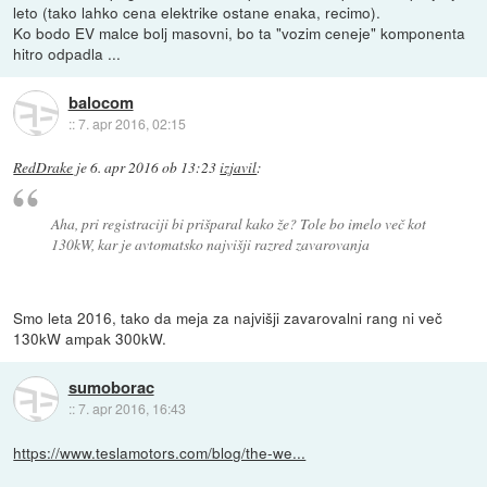
leto (tako lahko cena elektrike ostane enaka, recimo).
Ko bodo EV malce bolj masovni, bo ta "vozim ceneje" komponenta
hitro odpadla ...
balocom
::
7. apr 2016, 02:15
RedDrake
je
6. apr 2016 ob 13:23
izjavil
:
Aha, pri registraciji bi prišparal kako že? Tole bo imelo več kot
130kW, kar je avtomatsko najvišji razred zavarovanja
Smo leta 2016, tako da meja za najvišji zavarovalni rang ni več
130kW ampak 300kW.
sumoborac
::
7. apr 2016, 16:43
https://www.teslamotors.com/blog/the-we...