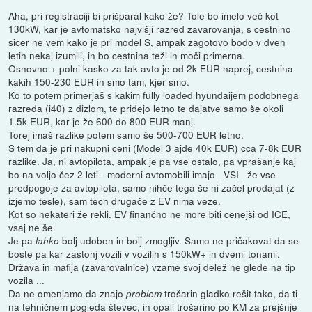
Aha, pri registraciji bi prišparal kako že? Tole bo imelo več kot
130kW, kar je avtomatsko najvišji razred zavarovanja, s cestnino
sicer ne vem kako je pri model S, ampak zagotovo bodo v dveh
letih nekaj izumili, in bo cestnina teži in moči primerna.
Osnovno + polni kasko za tak avto je od 2k EUR naprej, cestnina
kakih 150-230 EUR in smo tam, kjer smo.
Ko to potem primerjaš s kakim fully loaded hyundaijem podobnega
razreda (i40) z dizlom, te pridejo letno te dajatve samo še okoli
1.5k EUR, kar je že 600 do 800 EUR manj.
Torej imaš razlike potem samo še 500-700 EUR letno.
S tem da je pri nakupni ceni (Model 3 ajde 40k EUR) cca 7-8k EUR
razlike. Ja, ni avtopilota, ampak je pa vse ostalo, pa vprašanje kaj
bo na voljo čez 2 leti - moderni avtomobili imajo _VSI_ že vse
predpogoje za avtopilota, samo nihče tega še ni začel prodajat (z
izjemo tesle), sam tech drugače z EV nima veze.
Kot so nekateri že rekli. EV finančno ne more biti cenejši od ICE,
vsaj ne še.
Je pa
bolj udoben in bolj zmogljiv. Samo ne pričakovat da se
lahko
boste pa kar zastonj vozili v vozilih s 150kW+ in dvemi tonami.
Država in mafija (zavarovalnice) vzame svoj delež ne glede na tip
vozila ...
Da ne omenjamo da znajo
trošarin gladko rešit tako, da ti
problem
na tehničnem pogleda števec, in opali trošarino po KM za prejšnje