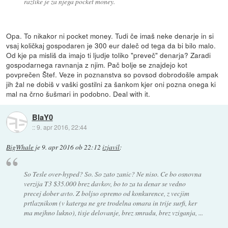
razlike je za njega pocket money.
Opa. To nikakor ni pocket money. Tudi če imaš neke denarje in si
vsaj količkaj gospodaren je 300 eur daleč od tega da bi bilo malo.
Od kje pa misliš da imajo ti ljudje toliko "preveč" denarja? Zaradi
gospodarnega ravnanja z njim. Pač bolje se znajdejo kot
povprečen Štef. Veze in poznanstva so povsod dobrodošle ampak
jih žal ne dobiš v vaški gostilni za šankom kjer oni pozna onega ki
mal na črno šušmari in podobno. Deal with it.
BlaY0
::
9. apr 2016, 22:44
BigWhale
je
9. apr 2016 ob 22:12
izjavil
:
So Tesle over-hyped? So. So zato zanic? Ne niso. Ce bo osnovna
verzija T3 $35.000 brez davkov, bo to za ta denar se vedno
precej dober avto. Z boljso opremo od konkurence, z vecjim
prtlaznikom (v katerga ne gre trodelna omara in trije surfi, ker
ma mejhno lukno), tisje delovanje, brez smradu, brez vziganja, ...