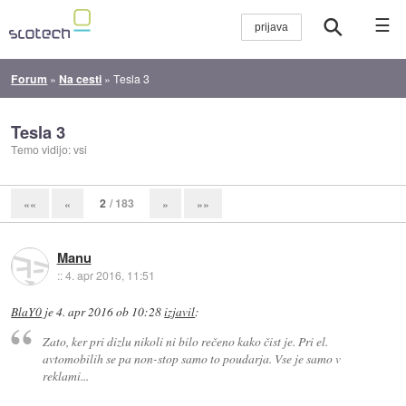
☰
Forum
»
Na cesti
»
Tesla 3
Tesla 3
Temo vidijo: vsi
2
/ 183
««
«
»
»»
Manu
::
4. apr 2016, 11:51
BlaY0
je
4. apr 2016 ob 10:28
izjavil
:
Zato, ker pri dizlu nikoli ni bilo rečeno kako čist je. Pri el.
avtomobilih se pa non-stop samo to poudarja. Vse je samo v
reklami...