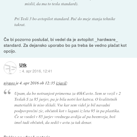
misliš, da ma to tesla standard).
Pri Tesli 3 bo avtopilot standard. Pač do meje stanja tehnike
takrat.
Če bi pozorno poslušal, bi vedel da je avtopilot _hardware_
standard. Za dejansko uporabo bo pa treba še vedno plačat kot
opcijo.
Utk
::
4. apr 2016, 12:41
njyngs
je
4. apr 2016 ob 12:35
izjavil
:
Upam, da bo notranjost primerna za 40k€ avto. Sem se vozil v 2
Teslah S za 85 jurjev, pa je bila notri kot katrca. O kvalitetnih
materialih še niso slišali. Vse kar sem videl je bil navadni
podpovprečni zic, občutek kot v laguni iz leta 95 in pa plastika.
Če se vsedeš v 85 jurjev vrednega avdija al pa beemveja, boš
imel tudi občutek, da sediš v avtu za tak denar.
Dokler ne vžgeš motorja.