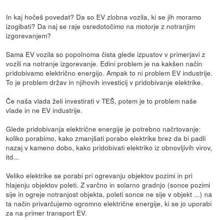
In kaj hočeš povedat? Da so EV zlobna vozila, ki se jih moramo
izogibati? Da naj se raje osredotočimo na motorje z notranjim
izgorevanjem?
Sama EV vozila so popolnoma čista glede izpustov v primerjavi z
vozili na notranje izgorevanje. Edini problem je na kakšen način
pridobivamo električno energijo. Ampak to ni problem EV industrije.
To je problem držav in njihovih investicij v pridobivanje elektrike.
Če naša vlada želi investirati v TEŠ, potem je to problem naše
vlade in ne EV industrije.
Glede pridobivanja električne energije je potrebno načrtovanje:
koliko porabimo, kako zmanjšati porabo elektrike brez da bi padli
nazaj v kameno dobo, kako pridobivati elektriko iz obnovljivih virov,
itd...
Veliko elektrike se porabi pri ogrevanju objektov pozimi in pri
hlajenju objektov poleti. Z varčno in solarno gradnjo (sonce pozimi
sije in ogreje notranjost objekta, poleti sonce ne sije v objekt ...) na
ta način privarčujemo ogromno električne energije, ki se jo uporabi
za na primer transport EV.