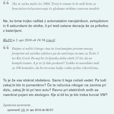
3ka se začne malo čez 30k€. Torej ti ostane še kr neki keša za
bencin/servis/zavarovanje če gledamo striktno osnovne modele
Ne, ko bmw trojko nafilaš z avtomatskim menjalnikom, avtopilotom
in 6 sekundami do stotke, ti pri tesli ostane denarja še za prikolico
z baterijami.
BlaY0
je
2. apr 2016 ob 19:56
izjavil
:
Dajmo si naliti čistega vina in izračunajmo prosim energy
footprint od začetka izdelave pa do uničenja recimo za Teslo 3
ter Kio Ceed. Pa naj bo življenska doba obeh 15 let, da ne
kompliciramo. A je to že kdo poskusil? Lahko to naredimo tudi
za 10k komadov, da bo tovorna ladja vedno polno izkoriščena.
To je že vse stokrat obdelano. Samo ti tega nočeš vedet. Pa tudi
zakaj bi blo to pomembno? Če ta računica nikogar ne zanima pri
dizlu, zakaj jih bi pri tem avtu? Ravno pri električnih avtih se
naenkrat pojavi sto ekologov. Kje si bil ko je blo treba kurcat VW?
Zgodovina sprememb…
spremenil:
Utk
(
4. apr 2016 ob 08:37
)