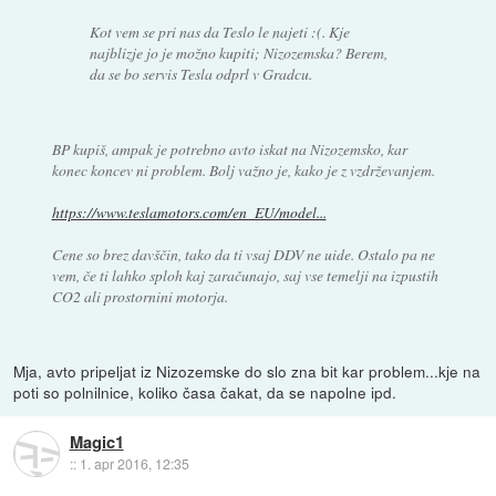
Kot vem se pri nas da Teslo le najeti :(. Kje
najblizje jo je možno kupiti; Nizozemska? Berem,
da se bo servis Tesla odprl v Gradcu.
BP kupiš, ampak je potrebno avto iskat na Nizozemsko, kar
konec koncev ni problem. Bolj važno je, kako je z vzdrževanjem.
https://www.teslamotors.com/en_EU/model...
Cene so brez davščin, tako da ti vsaj DDV ne uide. Ostalo pa ne
vem, če ti lahko sploh kaj zaračunajo, saj vse temelji na izpustih
CO2 ali prostornini motorja.
Mja, avto pripeljat iz Nizozemske do slo zna bit kar problem...kje na
poti so polnilnice, koliko časa čakat, da se napolne ipd.
Magic1
::
1. apr 2016, 12:35