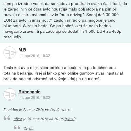
sem pa izredno vesel, da se zadeva premika in svaka čast Tesli, da
je zaradi njih celotna avtoindustrija malo bolj stopila na plin pri
razvoju elektro avtomobilov in "auto driving". Sedaj daš 30.000
EUR za avto in imaš not 7" zaslon in radio pa mogoče je celo
bluetooth. Skratka beda. Če pa hočeš vzet še neko bedno
navigacijo zraven ti pa zacolajo še dodatnih 1.500 EUR za 480p
resolucijo.
M.B.
::
1. apr 2016, 10:32
Tesla kot avto mi je sicer odličen ampak mi je pa touchscreen
totalna bedarija. Prej si lahko prek oblike gumbov stvari nastavlal
brez da pogled odvrneš od vožnje zdaj pa ne moreš.
Runnagain
::
1. apr 2016, 10:32
Pac-Man
je
31. mar 2016 ob 16:35
izjavil
:
alkor
je
30. mar 2016 ob 20:06
izjavil
:
Zivijo,