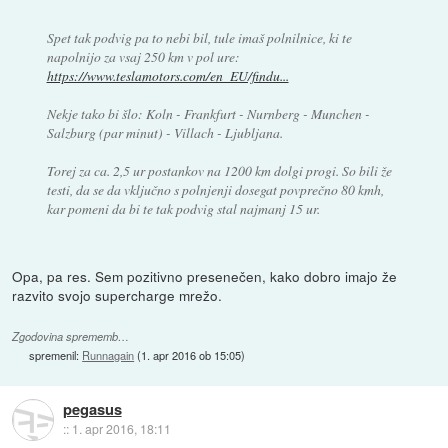
Spet tak podvig pa to nebi bil, tule imaš polnilnice, ki te
napolnijo za vsaj 250 km v pol ure:
https://www.teslamotors.com/en_EU/findu...
Nekje tako bi šlo: Koln - Frankfurt - Nurnberg - Munchen -
Salzburg (par minut) - Villach - Ljubljana.
Torej za ca. 2,5 ur postankov na 1200 km dolgi progi. So bili že
testi, da se da vključno s polnjenji dosegat povprečno 80 kmh,
kar pomeni da bi te tak podvig stal najmanj 15 ur.
Opa, pa res. Sem pozitivno presenečen, kako dobro imajo že
razvito svojo supercharge mrežo.
Zgodovina sprememb…
spremenil:
Runnagain
(
1. apr 2016 ob 15:05
)
pegasus
::
1. apr 2016, 18:11