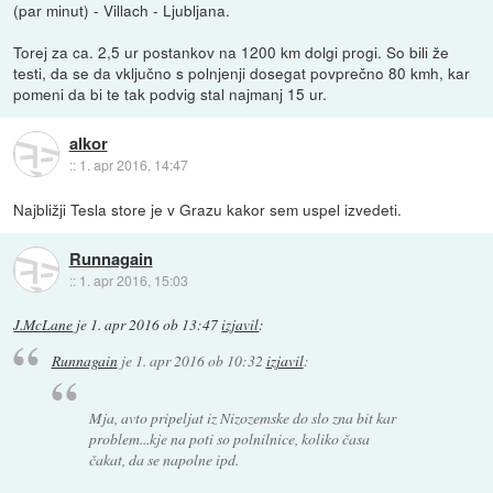
(par minut) - Villach - Ljubljana.
Torej za ca. 2,5 ur postankov na 1200 km dolgi progi. So bili že
testi, da se da vključno s polnjenji dosegat povprečno 80 kmh, kar
pomeni da bi te tak podvig stal najmanj 15 ur.
alkor
::
1. apr 2016, 14:47
Najbližji Tesla store je v Grazu kakor sem uspel izvedeti.
Runnagain
::
1. apr 2016, 15:03
J.McLane
je
1. apr 2016 ob 13:47
izjavil
:
Runnagain
je
1. apr 2016 ob 10:32
izjavil
:
Mja, avto pripeljat iz Nizozemske do slo zna bit kar
problem...kje na poti so polnilnice, koliko časa
čakat, da se napolne ipd.