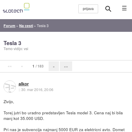
☰
Forum
»
Na cesti
»
Tesla 3
Tesla 3
Temo vidijo: vsi
««
«
1
/ 183
»
»»
alkor
::
30. mar 2016, 20:06
Zivijo,
Torej jutri bo uradno predstavljen Tesla model 3. Cena naj bi bila
manj kot 35.000 USD.
Pri nas je subvencija najmanj 5000 EUR za elektricni avto. Domet