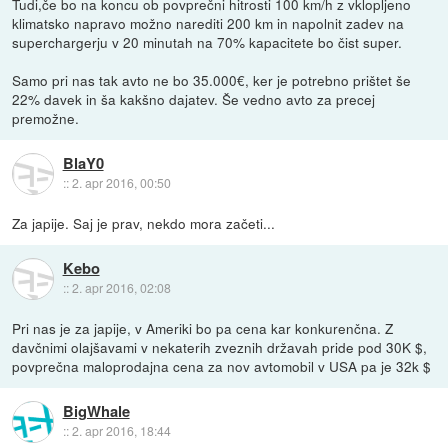
Tudi,če bo na koncu ob povprečni hitrosti 100 km/h z vklopljeno
klimatsko napravo možno narediti 200 km in napolnit zadev na
superchargerju v 20 minutah na 70% kapacitete bo čist super.
Samo pri nas tak avto ne bo 35.000€, ker je potrebno prištet še
22% davek in ša kakšno dajatev. Še vedno avto za precej
premožne.
BlaY0
::
2. apr 2016, 00:50
Za japije. Saj je prav, nekdo mora začeti...
Kebo
::
2. apr 2016, 02:08
Pri nas je za japije, v Ameriki bo pa cena kar konkurenčna. Z
davčnimi olajšavami v nekaterih zveznih državah pride pod 30K $,
povprečna maloprodajna cena za nov avtomobil v USA pa je 32k $
BigWhale
::
2. apr 2016, 18:44