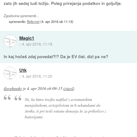
zato jih sedaj tudi tožijo. Poleg prirejanja podatkov in goljufije.
Zgodovina sprememb…
spremenilo:
Bellzmet
(
4. apr 2016 ob 11:13
)
Magic1
::
4. apr 2016, 11:18
In kaj hočeš zdaj povedat?!? Da je EV čist, dizl pa ne?
Utk
::
4. apr 2016, 11:20
iloveboobz
je
4. apr 2016 ob 09:15
izjavil
:
Ne, ko bmw trojko nafilaš z avtomatskim
menjalnikom, avtopilotom in 6 sekundami do
stotke, ti pri tesli ostane denarja še za prikolico z
baterijami.