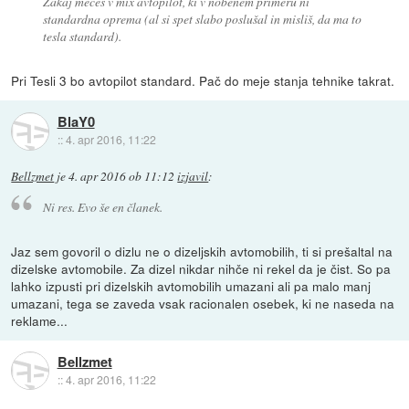
Zakaj mečeš v mix avtopilot, ki v nobenem primeru ni
standardna oprema (al si spet slabo poslušal in misliš, da ma to
tesla standard).
Pri Tesli 3 bo avtopilot standard. Pač do meje stanja tehnike takrat.
BlaY0
::
4. apr 2016, 11:22
Bellzmet
je
4. apr 2016 ob 11:12
izjavil
:
Ni res. Evo še en članek.
Jaz sem govoril o dizlu ne o dizeljskih avtomobilih, ti si prešaltal na
dizelske avtomobile. Za dizel nikdar nihče ni rekel da je čist. So pa
lahko izpusti pri dizelskih avtomobilih umazani ali pa malo manj
umazani, tega se zaveda vsak racionalen osebek, ki ne naseda na
reklame...
Bellzmet
::
4. apr 2016, 11:22