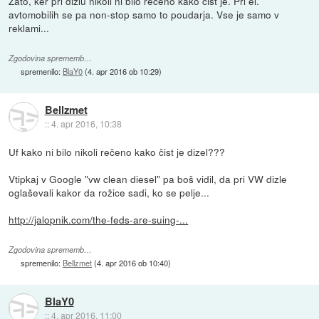
Zato, ker pri dizlu nikoli ni bilo rečeno kako čist je. Pri el.
avtomobilih se pa non-stop samo to poudarja. Vse je samo v
reklami...
Zgodovina sprememb…
spremenilo:
BlaY0
(
4. apr 2016 ob 10:29
)
Bellzmet
::
4. apr 2016, 10:38
Uf kako ni bilo nikoli rečeno kako čist je dizel???
Vtipkaj v Google "vw clean diesel" pa boš vidil, da pri VW dizle
oglaševali kakor da rožice sadi, ko se pelje...
http://jalopnik.com/the-feds-are-suing-...
Zgodovina sprememb…
spremenilo:
Bellzmet
(
4. apr 2016 ob 10:40
)
BlaY0
::
4. apr 2016, 11:00