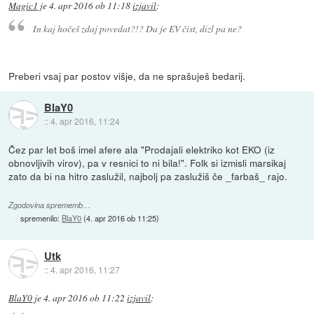
Magic1
je
4. apr 2016 ob 11:18
izjavil
:
In kaj hočeš zdaj povedat?!? Da je EV čist, dizl pa ne?
Preberi vsaj par postov višje, da ne sprašuješ bedarij.
BlaY0
::
4. apr 2016, 11:24
Čez par let boš imel afere ala "Prodajali elektriko kot EKO (iz
obnovljivih virov), pa v resnici to ni bila!". Folk si izmisli marsikaj
zato da bi na hitro zaslužil, najbolj pa zaslužiš če _farbaš_ rajo.
Zgodovina sprememb…
spremenilo:
BlaY0
(
4. apr 2016 ob 11:25
)
Utk
::
4. apr 2016, 11:27
BlaY0
je
4. apr 2016 ob 11:22
izjavil
: