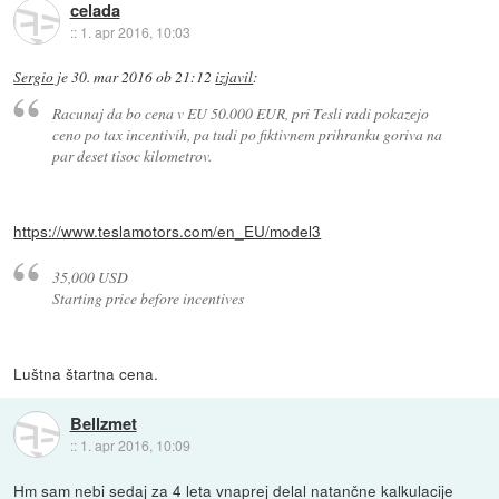
celada
::
1. apr 2016, 10:03
Sergio
je
30. mar 2016 ob 21:12
izjavil
:
Racunaj da bo cena v EU 50.000 EUR, pri Tesli radi pokazejo
ceno po tax incentivih, pa tudi po fiktivnem prihranku goriva na
par deset tisoc kilometrov.
https://www.teslamotors.com/en_EU/model3
35,000 USD
Starting price before incentives
Luštna štartna cena.
Bellzmet
::
1. apr 2016, 10:09
Hm sam nebi sedaj za 4 leta vnaprej delal natančne kalkulacije