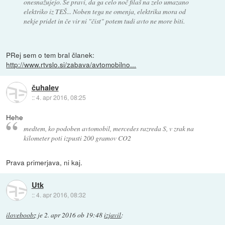
onesnažujejo. Se pravi, da ga celo noč filaš na zelo umazano
elektriko iz TEŠ... Noben tega ne omenja, elektrika mora od
nekje pridet in če vir ni "čist" potem tudi avto ne more biti.
PRej sem o tem bral članek:
http://www.rtvslo.si/zabava/avtomobilno...
čuhalev
::
4. apr 2016, 08:25
Hehe
medtem, ko podoben avtomobil, mercedes razreda S, v zrak na
kilometer poti izpusti 200 gramov CO2
Prava primerjava, ni kaj.
Utk
::
4. apr 2016, 08:32
iloveboobz
je
2. apr 2016 ob 19:48
izjavil
: