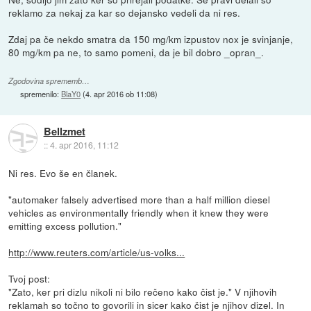
reklamo za nekaj za kar so dejansko vedeli da ni res.
Zdaj pa če nekdo smatra da 150 mg/km izpustov nox je svinjanje,
80 mg/km pa ne, to samo pomeni, da je bil dobro _opran_.
Zgodovina sprememb…
spremenilo:
BlaY0
(
4. apr 2016 ob 11:08
)
Bellzmet
::
4. apr 2016, 11:12
Ni res. Evo še en članek.
"automaker falsely advertised more than a half million diesel
vehicles as environmentally friendly when it knew they were
emitting excess pollution."
http://www.reuters.com/article/us-volks...
Tvoj post:
"Zato, ker pri dizlu nikoli ni bilo rečeno kako čist je." V njihovih
reklamah so točno to govorili in sicer kako čist je njihov dizel. In