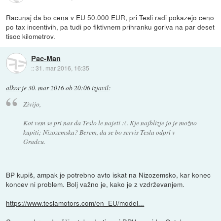
Racunaj da bo cena v EU 50.000 EUR, pri Tesli radi pokazejo ceno
po tax incentivih, pa tudi po fiktivnem prihranku goriva na par deset
tisoc kilometrov.
Pac-Man
::
31. mar 2016, 16:35
alkor
je
30. mar 2016 ob 20:06
izjavil
:
Zivijo,
Kot vem se pri nas da Teslo le najeti :(. Kje najblizje jo je možno
kupiti; Nizozemska? Berem, da se bo servis Tesla odprl v
Gradcu.
BP kupiš, ampak je potrebno avto iskat na Nizozemsko, kar konec
koncev ni problem. Bolj važno je, kako je z vzdrževanjem.
https://www.teslamotors.com/en_EU/model...