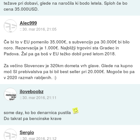
težave pri dobavi, glede na naročila ki bodo letela. Sploh če bo
cena 35.000USD.
Alec999
::
30. mar 2016, 21:05
Če bi to v EU pomenilo 35.000€, s subvencijo pa 30.000€ bi bilo
noro. Rezervacija je 1.000€. Najbližji trgovini sta Gradec in
Padova. Žal pa ga boš v EU težko dobil pred letom 2018.
Za večino Slovencev je 320km dometa vrh glave. Glede na kupno
moč SI prebivalstva pa bi bil best seller pri 20.000€. Mogoče bo pa
v 2020 razmah rabljenih. :)
iloveboobz
::
30. mar 2016, 21:11
some day, ko bo denarnica pustila
Do takrat pa bencinske krave
Sergio
::
30. mar 2016, 21:12