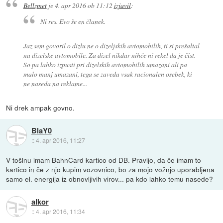
Bellzmet
je
4. apr 2016 ob 11:12
izjavil
:
Ni res. Evo še en članek.
Jaz sem govoril o dizlu ne o dizeljskih avtomobilih, ti si prešaltal
na dizelske avtomobile. Za dizel nikdar nihče ni rekel da je čist.
So pa lahko izpusti pri dizelskih avtomobilih umazani ali pa
malo manj umazani, tega se zaveda vsak racionalen osebek, ki
ne naseda na reklame...
Ni drek ampak govno.
BlaY0
::
4. apr 2016, 11:27
V tošlnu imam BahnCard kartico od DB. Pravijo, da če imam to
kartico in če z njo kupim vozovnico, bo za mojo vožnjo uporabljena
samo el. energija iz obnovljivih virov... pa kdo lahko temu nasede?
alkor
::
4. apr 2016, 11:34