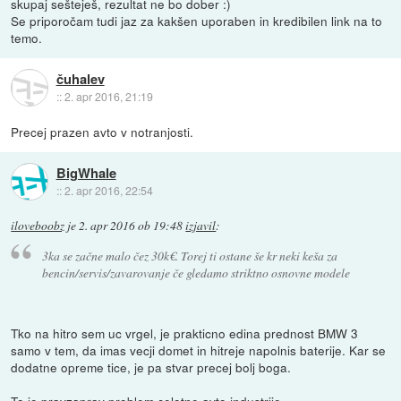
skupaj sešteješ, rezultat ne bo dober :)
Se priporočam tudi jaz za kakšen uporaben in kredibilen link na to
temo.
čuhalev
::
2. apr 2016, 21:19
Precej prazen avto v notranjosti.
BigWhale
::
2. apr 2016, 22:54
iloveboobz
je
2. apr 2016 ob 19:48
izjavil
:
3ka se začne malo čez 30k€. Torej ti ostane še kr neki keša za
bencin/servis/zavarovanje če gledamo striktno osnovne modele
Tko na hitro sem uc vrgel, je prakticno edina prednost BMW 3
samo v tem, da imas vecji domet in hitreje napolnis baterije. Kar se
dodatne opreme tice, je pa stvar precej bolj boga.
To je pravzaprav problem celotne avto industrije.