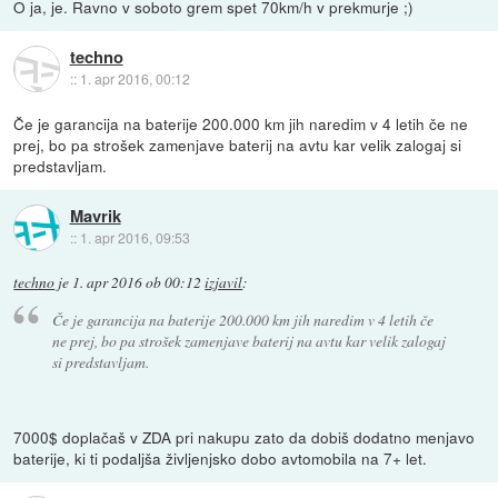
O ja, je. Ravno v soboto grem spet 70km/h v prekmurje ;)
techno
::
1. apr 2016, 00:12
Če je garancija na baterije 200.000 km jih naredim v 4 letih če ne
prej, bo pa strošek zamenjave baterij na avtu kar velik zalogaj si
predstavljam.
Mavrik
::
1. apr 2016, 09:53
techno
je
1. apr 2016 ob 00:12
izjavil
:
Če je garancija na baterije 200.000 km jih naredim v 4 letih če
ne prej, bo pa strošek zamenjave baterij na avtu kar velik zalogaj
si predstavljam.
7000$ doplačaš v ZDA pri nakupu zato da dobiš dodatno menjavo
baterije, ki ti podaljša življenjsko dobo avtomobila na 7+ let.