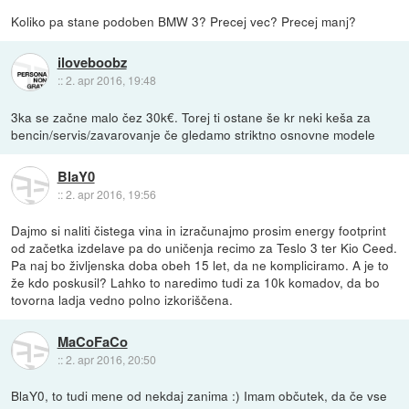
Koliko pa stane podoben BMW 3? Precej vec? Precej manj?
iloveboobz
::
2. apr 2016, 19:48
3ka se začne malo čez 30k€. Torej ti ostane še kr neki keša za
bencin/servis/zavarovanje če gledamo striktno osnovne modele
BlaY0
::
2. apr 2016, 19:56
Dajmo si naliti čistega vina in izračunajmo prosim energy footprint
od začetka izdelave pa do uničenja recimo za Teslo 3 ter Kio Ceed.
Pa naj bo življenska doba obeh 15 let, da ne kompliciramo. A je to
že kdo poskusil? Lahko to naredimo tudi za 10k komadov, da bo
tovorna ladja vedno polno izkoriščena.
MaCoFaCo
::
2. apr 2016, 20:50
BlaY0, to tudi mene od nekdaj zanima :) Imam občutek, da če vse