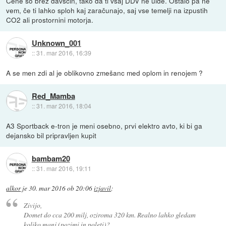
Cene so brez davščin, tako da ti vsaj DDV ne uide. Ostalo pa ne
vem, če ti lahko sploh kaj zaračunajo, saj vse temelji na izpustih
CO2 ali prostornini motorja.
Unknown_001
::
31. mar 2016, 16:39
A se men zdi al je oblikovno zmešanc med oplom in renojem ?
Red_Mamba
::
31. mar 2016, 18:04
A3 Sportback e-tron je meni osebno, prvi elektro avto, ki bi ga
dejansko bil pripravljen kupit
bambam20
::
31. mar 2016, 19:11
alkor
je
30. mar 2016 ob 20:06
izjavil
:
Zivijo,
Domet do cca 200 milj, oziroma 320 km. Realno lahko gledam
koliko manj (pozimi in poleti)?