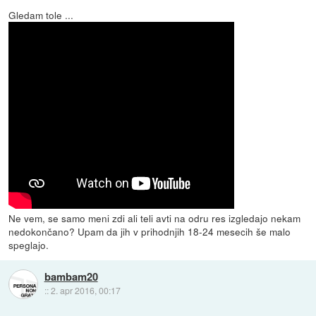
Gledam tole ...
Ne vem, se samo meni zdi ali teli avti na odru res izgledajo nekam
nedokončano? Upam da jih v prihodnjih 18-24 mesecih še malo
speglajo.
bambam20
::
2. apr 2016, 00:17