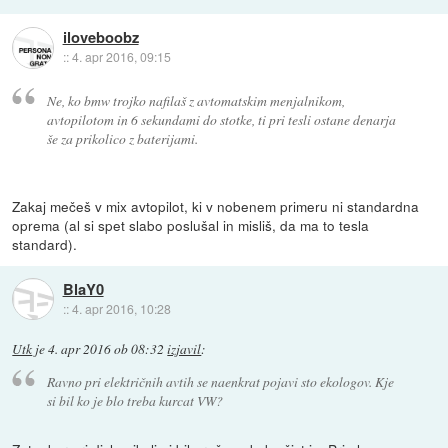
iloveboobz
::
4. apr 2016, 09:15
Ne, ko bmw trojko nafilaš z avtomatskim menjalnikom,
avtopilotom in 6 sekundami do stotke, ti pri tesli ostane denarja
še za prikolico z baterijami.
Zakaj mečeš v mix avtopilot, ki v nobenem primeru ni standardna
oprema (al si spet slabo poslušal in misliš, da ma to tesla
standard).
BlaY0
::
4. apr 2016, 10:28
Utk
je
4. apr 2016 ob 08:32
izjavil
:
Ravno pri električnih avtih se naenkrat pojavi sto ekologov. Kje
si bil ko je blo treba kurcat VW?