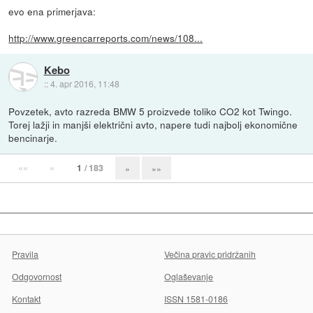
evo ena primerjava:
http://www.greencarreports.com/news/108...
Kebo
::
4. apr 2016, 11:48
Povzetek, avto razreda BMW 5 proizvede toliko CO2 kot Twingo.
Torej lažji in manjši električni avto, napere tudi najbolj ekonomične
bencinarje.
««
«
1
/ 183
»
»»
Pravila
Večina pravic pridržanih
Odgovornost
Oglaševanje
Kontakt
ISSN 1581-0186