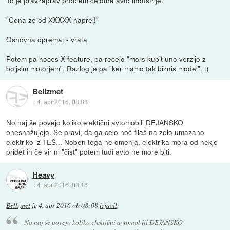
"Cena ze od XXXXX naprej!"
Osnovna oprema: - vrata
Potem pa hoces X feature, pa recejo "mors kupit uno verzijo z
boljsim motorjem". Razlog je pa "ker mamo tak biznis model". :)
Bellzmet
::
4. apr 2016, 08:08
No naj še povejo koliko elektični avtomobili DEJANSKO
onesnažujejo. Se pravi, da ga celo noč filaš na zelo umazano
elektriko iz TEŠ... Noben tega ne omenja, elektrika mora od nekje
pridet in če vir ni "čist" potem tudi avto ne more biti.
Heavy
::
4. apr 2016, 08:16
Bellzmet
je
4. apr 2016 ob 08:08
izjavil
:
No naj še povejo koliko elektični avtomobili DEJANSKO