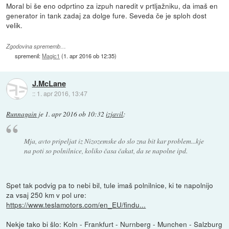
Moral bi še eno odprtino za izpuh naredit v prtljažniku, da imaš en
generator in tank zadaj za dolge fure. Seveda če je sploh dost
velik.
Zgodovina sprememb…
spremenil:
Magic1
(
1. apr 2016 ob 12:35
)
J.McLane
::
1. apr 2016, 13:47
Runnagain
je
1. apr 2016 ob 10:32
izjavil
:
Mja, avto pripeljat iz Nizozemske do slo zna bit kar problem...kje
na poti so polnilnice, koliko časa čakat, da se napolne ipd.
Spet tak podvig pa to nebi bil, tule imaš polnilnice, ki te napolnijo
za vsaj 250 km v pol ure:
https://www.teslamotors.com/en_EU/findu...
Nekje tako bi šlo: Koln - Frankfurt - Nurnberg - Munchen - Salzburg