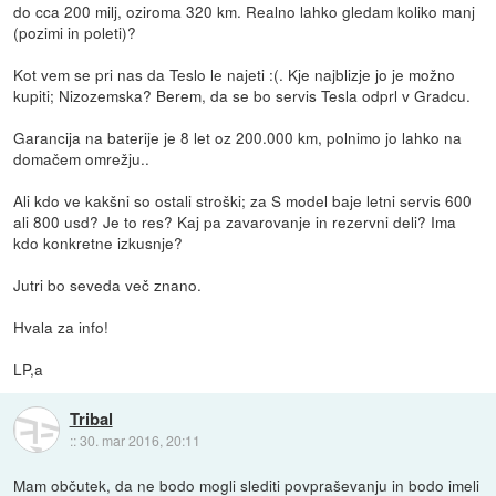
do cca 200 milj, oziroma 320 km. Realno lahko gledam koliko manj
(pozimi in poleti)?
Kot vem se pri nas da Teslo le najeti :(. Kje najblizje jo je možno
kupiti; Nizozemska? Berem, da se bo servis Tesla odprl v Gradcu.
Garancija na baterije je 8 let oz 200.000 km, polnimo jo lahko na
domačem omrežju..
Ali kdo ve kakšni so ostali stroški; za S model baje letni servis 600
ali 800 usd? Je to res? Kaj pa zavarovanje in rezervni deli? Ima
kdo konkretne izkusnje?
Jutri bo seveda več znano.
Hvala za info!
LP,a
Tribal
::
30. mar 2016, 20:11
Mam občutek, da ne bodo mogli slediti povpraševanju in bodo imeli