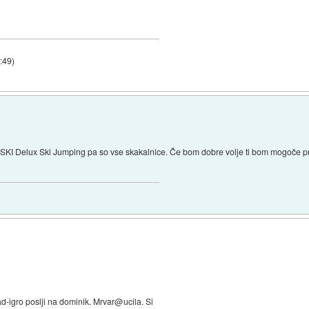
:49
)
KI Delux Ski Jumping pa so vse skakalnice. Če bom dobre volje ti bom mogoče pri
ad-igro poslji na dominik. Mrvar@ucila. Si