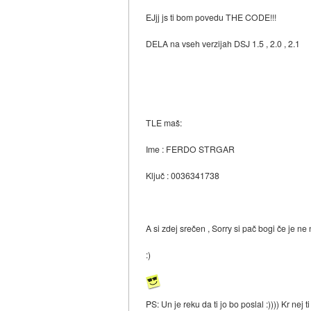
EJjj js ti bom povedu THE CODE!!!
DELA na vseh verzijah DSJ 1.5 , 2.0 , 2.1
TLE maš:
Ime : FERDO STRGAR
Ključ : 0036341738
A si zdej srečen , Sorry si pač bogi če je ne na
:)
PS: Un je reku da ti jo bo poslal :)))) Kr nej ti 