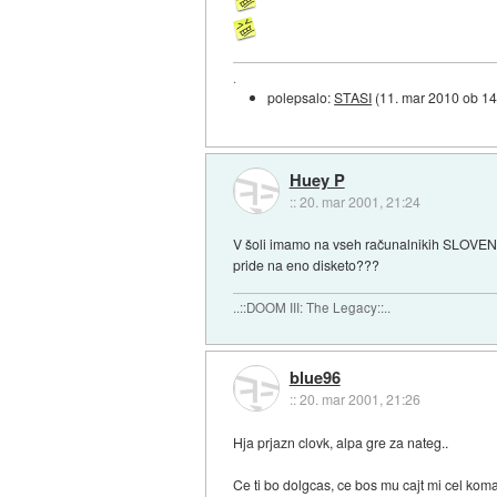
.
polepsalo:
STASI
(
11. mar 2010 ob 14
Huey P
::
20. mar 2001, 21:24
V šoli imamo na vseh računalnikih SLOVENS
pride na eno disketo???
..::DOOM III: The Legacy::..
blue96
::
20. mar 2001, 21:26
Hja prjazn clovk, alpa gre za nateg..
Ce ti bo dolgcas, ce bos mu cajt mi cel kom