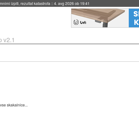
eto za večkratno uporabo
::
4. avg 2026 ob 19:41
p v2.1
 vse skakalnice...