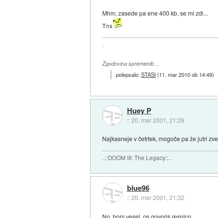
Mhm, zasede pa ene 400 kb, se mi zdi...
Tnx
.
Zgodovina sprememb…
polepsalo:
STASI
(
11. mar 2010 ob 14:49
)
Huey P
::
20. mar 2001, 21:29
Najkasneje v četrtek, mogoče pa že jutri zveč
..::DOOM III: The Legacy::..
blue96
::
20. mar 2001, 21:32
No, bom vesel, ce govoris resnico...