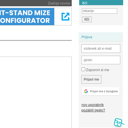
Išči:
Zadnje novice
Prijava
Zapomni si me
nov uporabnik
pozabili geslo?