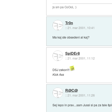
js sm pa CoOoL :)
Tr0n
::
21. mar 2001, 10:41
Ma kaj ste obsedeni al kaj?
SpiDEr8
::
21. mar 2001, 11:12
DSJ zakon!!!
Kick Ass
R@C@
::
21. mar 2001, 11:26
Sej lepo in prav....sam Jussi si pa za tale špil