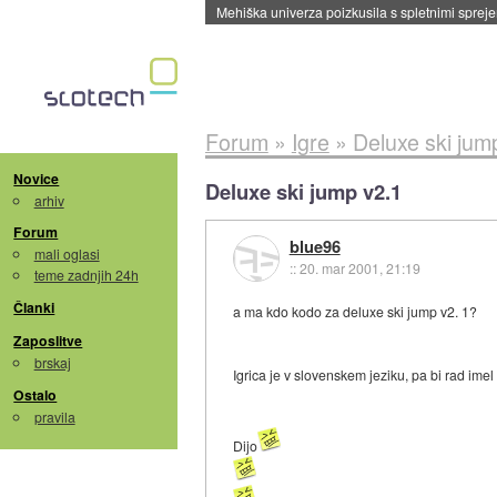
Evropska vesoljska agencija razvija svojo rak
Forum
»
Igre
»
Deluxe ski jum
Novice
Deluxe ski jump v2.1
arhiv
Forum
blue96
mali oglasi
::
20. mar 2001, 21:19
teme zadnjih 24h
Članki
a ma kdo kodo za deluxe ski jump v2. 1?
Zaposlitve
brskaj
Igrica je v slovenskem jeziku, pa bi rad imel
Ostalo
pravila
Dijo