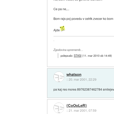
Ce pa ne,...
Bom rajs poj povedu v cetrtk zvecer ko bom 
Ajde
.
Zgodovina sprememb…
polepsalo:
STASI
(
11. mar 2010 ob 14:49
)
whatson
::
20. mar 2001, 22:29
pa kaj res mores 89762387462784 smilejev 
{CoOoLeR}
::
21. mar 2001, 07:59