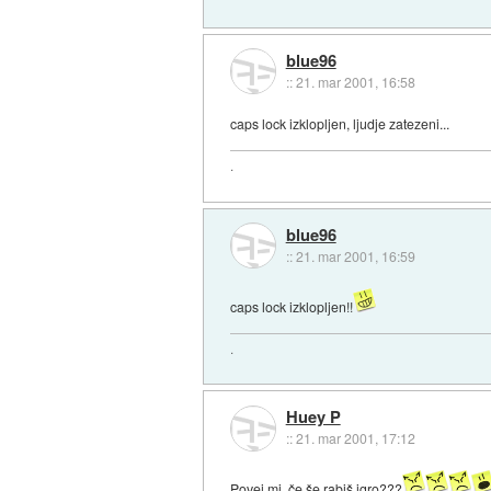
blue96
::
21. mar 2001, 16:58
caps lock izklopljen, ljudje zatezeni...
.
blue96
::
21. mar 2001, 16:59
caps lock izklopljen!!
.
Huey P
::
21. mar 2001, 17:12
Povej mi, če še rabiš igro???