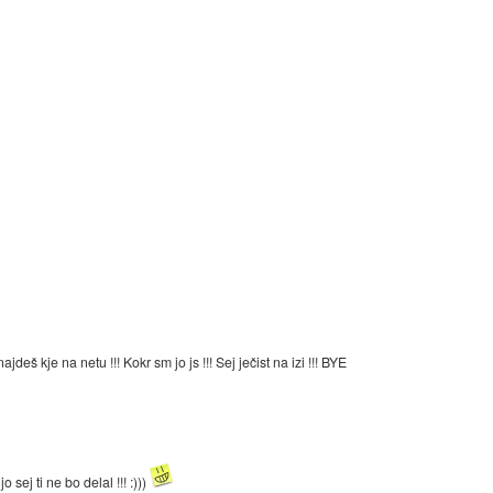
jdeš kje na netu !!! Kokr sm jo js !!! Sej ječist na izi !!! BYE
jo sej ti ne bo delal !!! :)))