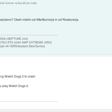
ral sisteme nekaj dni po izidu.
 naloženo? Obeh mislim od AfterBurnerja in od Rivatunerja.
,8GHz+NEPTUNE 240|
|ZOTAC RTX 4090 AMP EXTREME AIRO|
kpb 4K HDR|Headset SteelSeries|
sing Watch Dogs 2 to crash
ou play Watch Dogs 2.