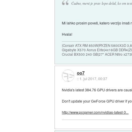
Čudno, meni je prav lepo delal, ko sm testi
Mi lahko prosim poveš, katero verzijo imaš
Hvala!
|Corsair ATX RM 850W|RYZEN 5800X3D 3
Gigabyte X570 Aorus Elite|4x16GB DDR4
Crucial BX500 240 GB|27" ACER Nitro x273
oo7
::
1. jul 2017, 00:37
Nvidia's latest 384.76 GPU drivers are cau
Don't update your GeForce GPU driver if y
http://www.pcgamer.com/nvidias-latest-3...