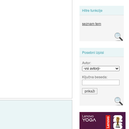
Hitre funkcije
seznam tem
Posebni izpisi
Avtor:
Ključna beseda: