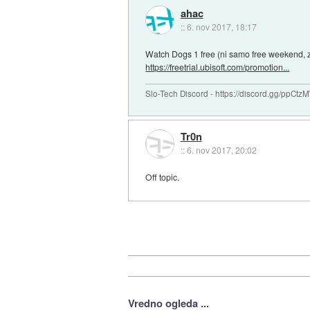
ahac
::
6. nov 2017, 18:17
Watch Dogs 1 free (ni samo free weekend, 
https://freetrial.ubisoft.com/promotion...
Slo-Tech Discord - https://discord.gg/ppCtz
Tr0n
::
6. nov 2017, 20:02
Off topic.
Vredno ogleda ...