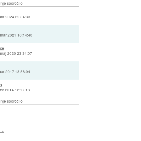
nje sporočilo
7
mar 2024 22:34:33
7
 mar 2021 10:14:40
ice
 maj 2020 23:34:07
7
mar 2017 13:58:04
o
dec 2014 12:17:18
nje sporočilo
a »