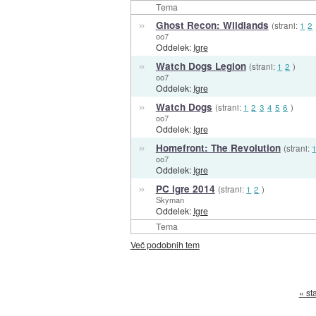
Tema
»
Ghost Recon: Wildlands
(strani:
1
2
oo7
Oddelek:
Igre
»
Watch Dogs Legion
(strani:
1
2
)
oo7
Oddelek:
Igre
»
Watch Dogs
(strani:
1
2
3
4
5
6
)
oo7
Oddelek:
Igre
»
Homefront: The Revolution
(strani:
oo7
Oddelek:
Igre
»
PC igre 2014
(strani:
1
2
)
Skyman
Oddelek:
Igre
Tema
Več podobnih tem
« st