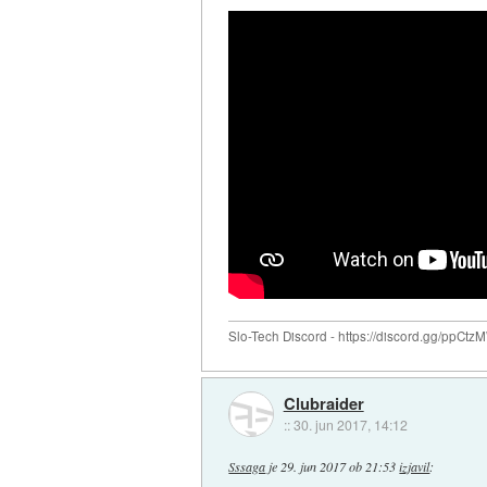
Slo-Tech Discord - https://discord.gg/ppCtz
Clubraider
::
30. jun 2017, 14:12
Sssaga
je
29. jun 2017 ob 21:53
izjavil
: