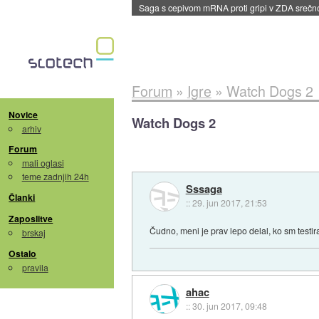
Saga s cepivom mRNA proti gripi v ZDA sreč
Forum
»
Igre
»
Watch Dogs 2
Novice
Watch Dogs 2
arhiv
Forum
mali oglasi
teme zadnjih 24h
Sssaga
Članki
::
29. jun 2017, 21:53
Zaposlitve
Čudno, meni je prav lepo delal, ko sm testir
brskaj
Ostalo
pravila
ahac
::
30. jun 2017, 09:48