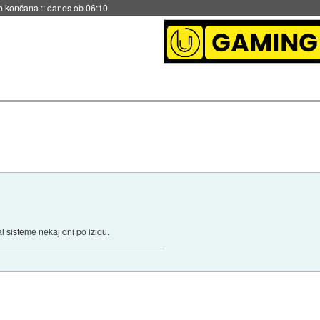
no končana
::
danes ob 06:10
al sisteme nekaj dni po izidu.