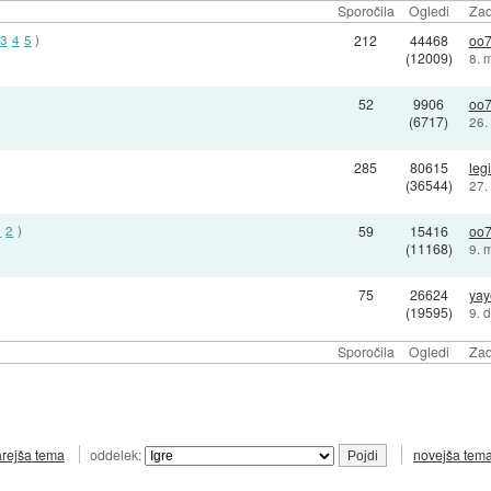
Sporočila
Ogledi
Zad
3
4
5
)
212
44468
oo
(12009)
8. 
52
9906
oo
(6717)
26.
285
80615
leg
(36544)
27.
1
2
)
59
15416
oo
(11168)
9. 
75
26624
yay
(19595)
9. 
Sporočila
Ogledi
Zad
arejša tema
oddelek:
novejša tem