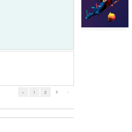
3
»
«
1
2