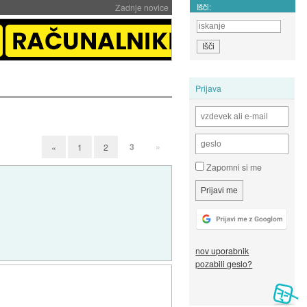
Išči:
Zadnje novice
Prijava
3
»
«
1
2
Zapomni si me
nov uporabnik
pozabili geslo?