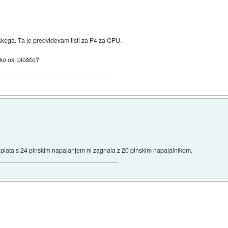
skega. Ta je predvidevam tisti za P4 za CPU.
sko os. ploščo?
 plata s 24 pinskim napajanjem ni zagnala z 20 pinskim napajalnikom.