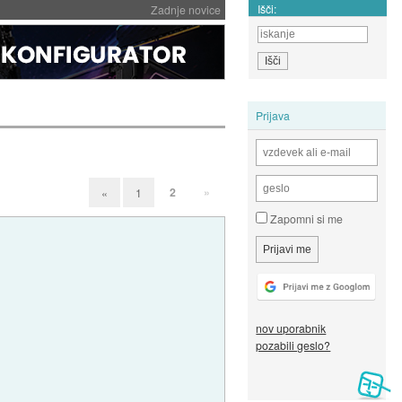
Išči:
Zadnje novice
Prijava
2
»
«
1
Zapomni si me
nov uporabnik
pozabili geslo?