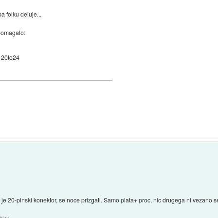
a folku deluje...
 pomagalo:
20to24
je 20-pinski konektor, se noce prizgati. Samo plata+ proc, nic drugega ni vezano s