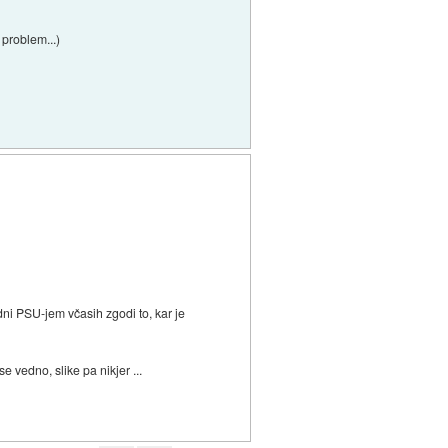
 problem...)
ni PSU-jem včasih zgodi to, kar je
e vedno, slike pa nikjer ...