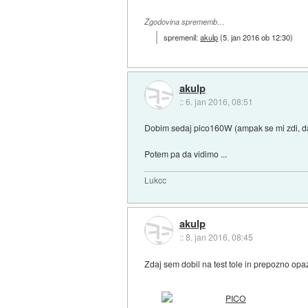
Zgodovina sprememb…
spremenil:
akulp
(
5. jan 2016 ob 12:30
)
akulp
::
6. jan 2016, 08:51
Dobim sedaj pico160W (ampak se mi zdi, da t
Potem pa da vidimo ...
Lukcc
akulp
::
8. jan 2016, 08:45
Zdaj sem dobil na test tole in prepozno opazi