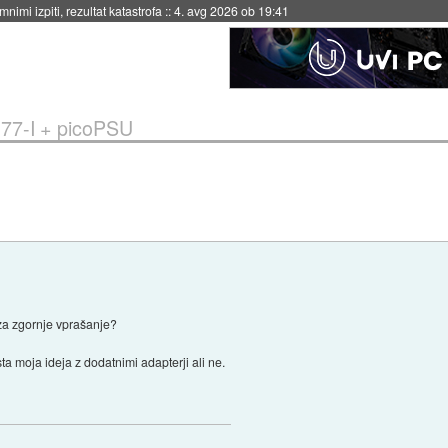
4. avg 2026 ob 19:41
77-I + picoPSU
za zgornje vprašanje?
sta moja ideja z dodatnimi adapterji ali ne.