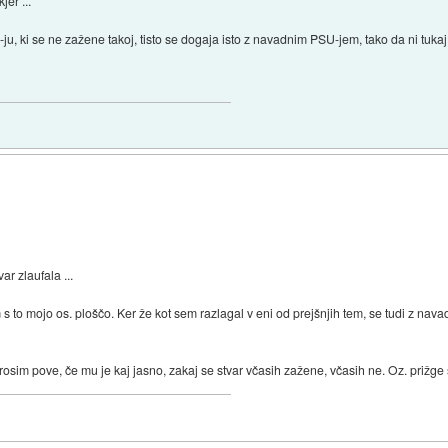
jer ...
-ju, ki se ne zažene takoj, tisto se dogaja isto z navadnim PSU-jem, tako da ni tukaj
r zlaufala ...
o mojo os. ploščo. Ker že kot sem razlagal v eni od prejšnjih tem, se tudi z navad
osim pove, če mu je kaj jasno, zakaj se stvar včasih zažene, včasih ne. Oz. prižge s