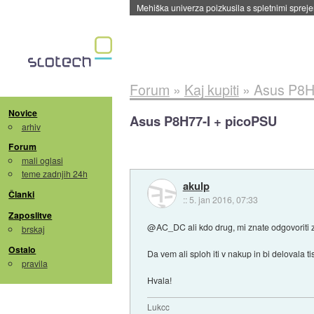
Forum
»
Kaj kupiti
»
Asus P8H
Novice
Asus P8H77-I + picoPSU
arhiv
Forum
mali oglasi
teme zadnjih 24h
akulp
Članki
::
5. jan 2016, 07:33
Zaposlitve
@AC_DC ali kdo drug, mi znate odgovoriti 
brskaj
Ostalo
Da vem ali sploh iti v nakup in bi delovala ti
pravila
Hvala!
Lukcc