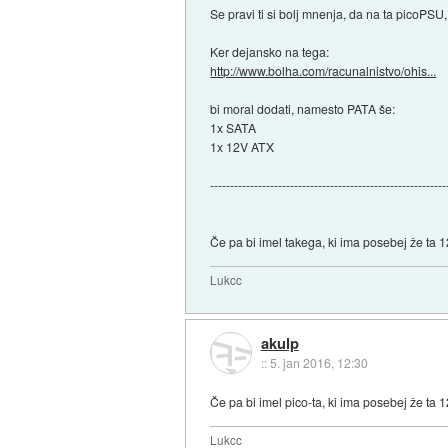
Se pravi ti si bolj mnenja, da na ta picoPS
Ker dejansko na tega:
http://www.bolha.com/racunalnistvo/ohis...
bi moral dodati, namesto PATA še:
1x SATA
1x 12V ATX
-----------------------------------------------------------
Če pa bi imel takega, ki ima posebej že ta 
Lukcc
akulp
::
5. jan 2016, 12:30
Če pa bi imel pico-ta, ki ima posebej že ta
Lukcc