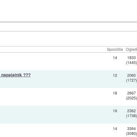
Sporočila
Ogled
14
1833
(1445
napajalnik ???
12
2060
(1727
18
2667
(2025
19
2362
(1738
14
3364
(3080