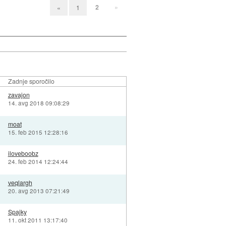
2
»
«
1
i
Zadnje sporočilo
zavajon
)
14. avg 2018 09:08:29
moat
)
15. feb 2015 12:28:16
iloveboobz
)
24. feb 2014 12:24:44
veqlargh
)
20. avg 2013 07:21:49
Spajky
)
11. okt 2011 13:17:40