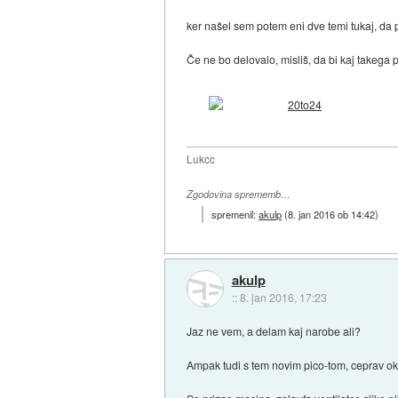
ker našel sem potem eni dve temi tukaj, da p
Če ne bo delovalo, misliš, da bi kaj takega
Lukcc
Zgodovina sprememb…
spremenil:
akulp
(
8. jan 2016 ob 14:42
)
akulp
::
8. jan 2016, 17:23
Jaz ne vem, a delam kaj narobe ali?
Ampak tudi s tem novim pico-tom, ceprav ok 