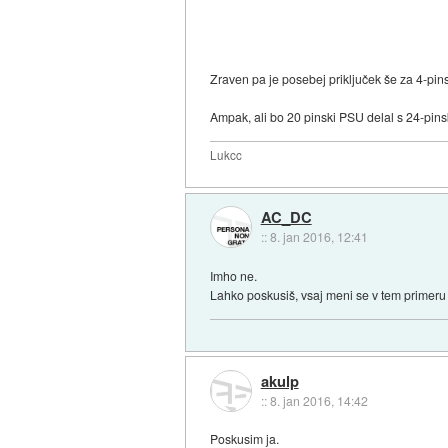
Zraven pa je posebej priključek še za 4-pin
Ampak, ali bo 20 pinski PSU delal s 24-pin
Lukcc
AC_DC
::
8. jan 2016, 12:41
Imho ne.
Lahko poskusiš, vsaj meni se v tem primeru
akulp
::
8. jan 2016, 14:42
Poskusim ja.