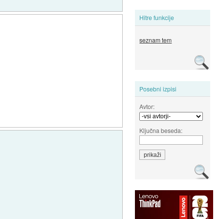
Hitre funkcije
seznam tem
Posebni izpisi
Avtor:
Ključna beseda: