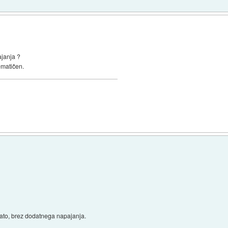
ajanja ?
ematičen.
lato, brez dodatnega napajanja.