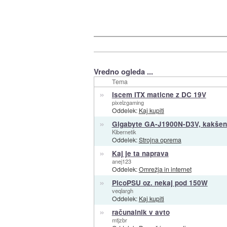
Vredno ogleda ...
Tema
»
Iscem ITX maticne z DC 19V
pixelzgaming
Oddelek:
Kaj kupiti
»
Gigabyte GA-J1900N-D3V, kakšen 
Kibernetik
Oddelek:
Strojna oprema
»
Kaj je ta naprava
anej123
Oddelek:
Omrežja in internet
»
PicoPSU oz. nekaj pod 150W
veqlargh
Oddelek:
Kaj kupiti
»
računalnik v avto
mtjzbr