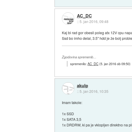
AC_DC
::
5. jan 2016, 09:48
Kaj bi rad gor obesil poleg atx 12V cpu nap
Ssd bo imho delal, 3.5" hdd je že bolj probl
Zgodovina sprememb…
spremenilo:
AC_DC
(
5. jan 2016 ob 09:50
)
akulp
::
5. jan 2016, 10:35
Imam takole:
1x SSD
1x SATA 3,5
1x DRDRW, ki pa je vklopljen direktno na p