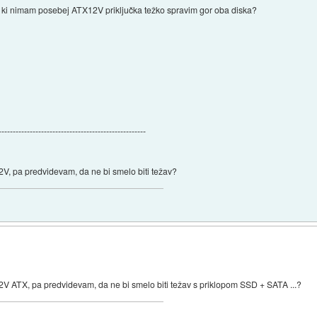
U, ki nimam posebej ATX12V priključka težko spravim gor oba diska?
----------------------------------------------------
12V, pa predvidevam, da ne bi smelo biti težav?
 12V ATX, pa predvidevam, da ne bi smelo biti težav s priklopom SSD + SATA ...?