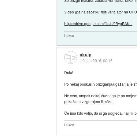
Se prizge masina, zalaufa ventilator, slike nik
Video (pa na zacetku, tisti ventilator na CPU
https://drive.google.com/file/d/0BygBAK...
Lukcc
akulp
::
9. jan 2016, 00:16
Dela!
Po nekaj poskusih prižiganja/ugašanja je stva
Ne vem, ampak nekaj čudnega je po mojem s t
prikažano v zgornjem filmčku.
Če ima kdo voljo, da si ga pogleda, naj mi pr
Lukcc