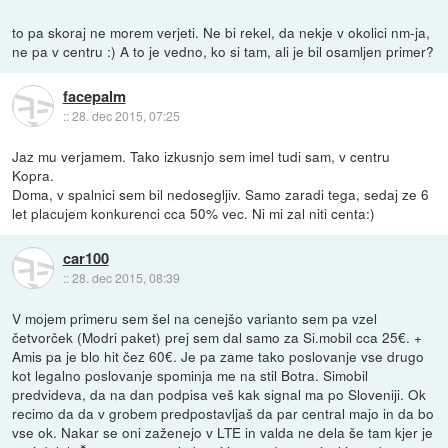
to pa skoraj ne morem verjeti. Ne bi rekel, da nekje v okolici nm-ja,
ne pa v centru :) A to je vedno, ko si tam, ali je bil osamljen primer?
facepalm
::
28. dec 2015, 07:25
Jaz mu verjamem. Tako izkusnjo sem imel tudi sam, v centru
Kopra.
Doma, v spalnici sem bil nedosegljiv. Samo zaradi tega, sedaj ze 6
let placujem konkurenci cca 50% vec. Ni mi zal niti centa:)
car100
::
28. dec 2015, 08:39
V mojem primeru sem šel na cenejšo varianto sem pa vzel
četvorček (Modri paket) prej sem dal samo za Si.mobil cca 25€. +
Amis pa je blo hit čez 60€. Je pa zame tako poslovanje vse drugo
kot legalno poslovanje spominja me na stil Botra. Simobil
predvideva, da na dan podpisa veš kak signal ma po Sloveniji. Ok
recimo da da v grobem predpostavljaš da par central majo in da bo
vse ok. Nakar se oni zaženejo v LTE in valda ne dela še tam kjer je