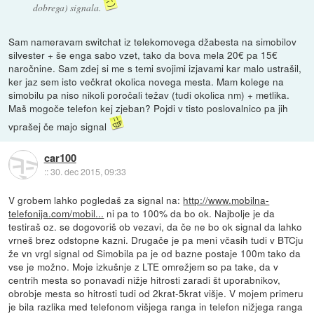
dobrega) signala.
Sam nameravam switchat iz telekomovega džabesta na simobilov
silvester + še enga sabo vzet, tako da bova mela 20€ pa 15€
naročnine. Sam zdej si me s temi svojimi izjavami kar malo ustrašil,
ker jaz sem isto večkrat okolica novega mesta. Mam kolege na
simobilu pa niso nikoli poročali težav (tudi okolica nm) + metlika.
Maš mogoče telefon kej zjeban? Pojdi v tisto poslovalnico pa jih
vprašej če majo signal
car100
::
30. dec 2015, 09:33
V grobem lahko pogledaš za signal na:
http://www.mobilna-
telefonija.com/mobil...
ni pa to 100% da bo ok. Najbolje je da
testiraš oz. se dogovoriš ob vezavi, da če ne bo ok signal da lahko
vrneš brez odstopne kazni. Drugače je pa meni včasih tudi v BTCju
že vn vrgl signal od Simobila pa je od bazne postaje 100m tako da
vse je možno. Moje izkušnje z LTE omrežjem so pa take, da v
centrih mesta so ponavadi nižje hitrosti zaradi št uporabnikov,
obrobje mesta so hitrosti tudi od 2krat-5krat višje. V mojem primeru
je bila razlika med telefonom višjega ranga in telefon nižjega ranga