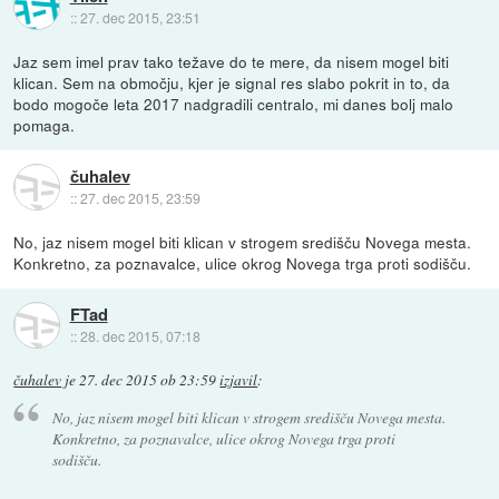
::
27. dec 2015, 23:51
Jaz sem imel prav tako težave do te mere, da nisem mogel biti
klican. Sem na območju, kjer je signal res slabo pokrit in to, da
bodo mogoče leta 2017 nadgradili centralo, mi danes bolj malo
pomaga.
čuhalev
::
27. dec 2015, 23:59
No, jaz nisem mogel biti klican v strogem središču Novega mesta.
Konkretno, za poznavalce, ulice okrog Novega trga proti sodišču.
FTad
::
28. dec 2015, 07:18
čuhalev
je
27. dec 2015 ob 23:59
izjavil
:
No, jaz nisem mogel biti klican v strogem središču Novega mesta.
Konkretno, za poznavalce, ulice okrog Novega trga proti
sodišču.