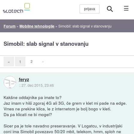
☰
Forum
»
Mobilne tehnologije
»
Simobil: slab signal v stanovanju
Simobil: slab signal v stanovanju
2
»
«
1
feryz
::
27. dec 2015, 23:46
Kakšne oddajnike pa imate to?
Jaz imam v hiši zgoraj 4G ali 3G, če grem v klet mi pade na edge.
Vmes ne prekine klica, le z internetom je bolj bogo v kleti.
Da pa klicati ne bi mogel?
Sicer pa je tole navadno preseravanje. V Logatcu, v industrijski
coni ima Simobil povezavo 50/20 mbit, telekom, hmm, sploh ne