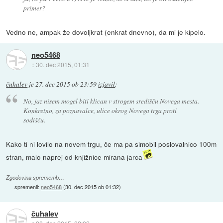
primer?
Vedno ne, ampak že dovoljkrat (enkrat dnevno), da mi je kipelo.
neo5468
::
30. dec 2015, 01:31
čuhalev
je
27. dec 2015 ob 23:59
izjavil
:
No, jaz nisem mogel biti klican v strogem središču Novega mesta.
Konkretno, za poznavalce, ulice okrog Novega trga proti
sodišču.
Kako ti ni lovilo na novem trgu, če ma pa simobil poslovalnico 100m
stran, malo naprej od knjižnice mirana jarca
Zgodovina sprememb…
spremenil:
neo5468
(
30. dec 2015 ob 01:32
)
čuhalev