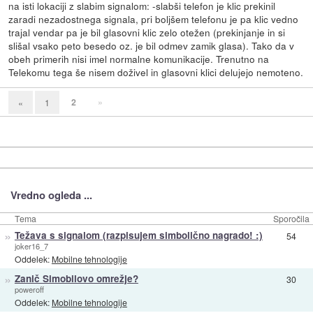
na isti lokaciji z slabim signalom: -slabši telefon je klic prekinil
zaradi nezadostnega signala, pri boljšem telefonu je pa klic vedno
trajal vendar pa je bil glasovni klic zelo otežen (prekinjanje in si
slišal vsako peto besedo oz. je bil odmev zamik glasa). Tako da v
obeh primerih nisi imel normalne komunikacije. Trenutno na
Telekomu tega še nisem doživel in glasovni klici delujejo nemoteno.
2
»
«
1
Vredno ogleda ...
Tema
Sporočila
»
Težava s signalom (razpisujem simbolično nagrado! :)
54
joker16_7
Oddelek:
Mobilne tehnologije
»
Zanič Simobilovo omrežje?
30
poweroff
Oddelek:
Mobilne tehnologije