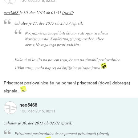
::
30. dec 2015, 02:02
neo5468
je
30. dec 2015 ob 01:31
izjavil
:
čuhalev
je
27. dec 2015 ob 23:59
izjavil
:
No, jaz nisem mogel biti klican v strogem središču
Novega mesta. Konkretno, za poznavalce, ulice
okrog Novega trga proti sodišču.
Kako ti ni lovilo na novem trgu, če ma pa simobil poslovalnico
100m stran, malo naprej od knjižnice mirana jarca
Prisotnost poslovalnice še ne pomeni prisotnosti (dovolj dobrega)
signala.
neo5468
::
30. dec 2015, 02:11
čuhalev
je
30. dec 2015 ob 02:02
izjavil
:
Prisotnost poslovalnice še ne pomeni prisotnosti (dovolj