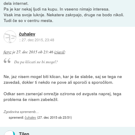
dela internet.
Pa je kar nekaj ljudi na kupu. In vseeno nimajo interesa.
Vsak ima svoje luknje. Nekatere zakrpajo, druge ne bodo nikoli.
Tudi če so v centru mesta.
čuhalev
::
27. dec 2015, 23:48
feryz
je
27. dec 2015 ob 23:46
izjavil
:
Da pa klicati ne bi mogel?
Ne, jaz nisem mogel biti klican, kar je še slabše, saj se tega ne
zavedaš, dokler ti nekdo ne pove ali sporoči s sporočilom.
Odkar sem zamenjal omrežje oziroma od avgusta naprej, tega
problema še nisem zabeležil.
Zgodovina sprememb…
spremenil:
čuhalev
(
27. dec 2015 ob 23:51
)
Tilen