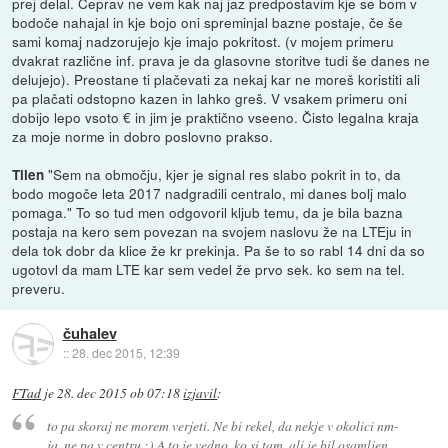
prej delal. Čeprav ne vem kak naj jaz predpostavim kje se bom v
bodoče nahajal in kje bojo oni spreminjal bazne postaje, če še
sami komaj nadzorujejo kje imajo pokritost. (v mojem primeru
dvakrat različne inf. prava je da glasovne storitve tudi še danes ne
delujejo). Preostane ti plačevati za nekaj kar ne moreš koristiti ali
pa plačati odstopno kazen in lahko greš. V vsakem primeru oni
dobijo lepo vsoto € in jim je praktično vseeno. Čisto legalna kraja
za moje norme in dobro poslovno prakso.
"Sem na območju, kjer je signal res slabo pokrit in to, da
Tilen
bodo mogoče leta 2017 nadgradili centralo, mi danes bolj malo
pomaga." To so tud men odgovoril kljub temu, da je bila bazna
postaja na kero sem povezan na svojem naslovu že na LTEju in
dela tok dobr da klice že kr prekinja. Pa še to so rabl 14 dni da so
ugotovl da mam LTE kar sem vedel že prvo sek. ko sem na tel.
preveru.
čuhalev
::
28. dec 2015, 12:39
FTad
je
28. dec 2015 ob 07:18
izjavil
:
to pa skoraj ne morem verjeti. Ne bi rekel, da nekje v okolici nm-
ja, ne pa v centru :) A to je vedno, ko si tam, ali je bil osamljen