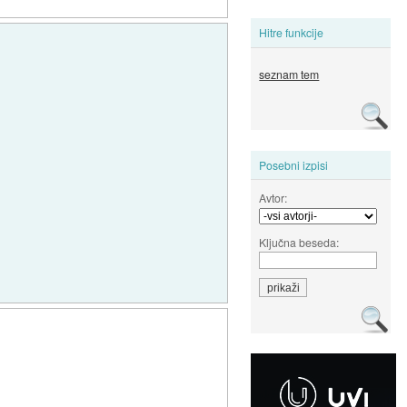
Hitre funkcije
seznam tem
Posebni izpisi
Avtor:
Ključna beseda: