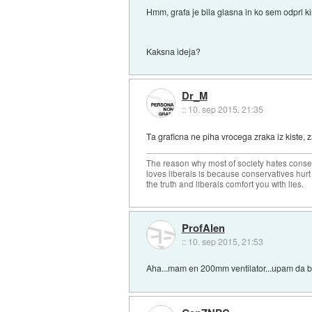
Hmm, grafa je bila glasna in ko sem odprl kis
Kaksna ideja?
Dr_M
::
10. sep 2015, 21:35
Ta graficna ne piha vrocega zraka iz kiste, z
The reason why most of society hates conse
loves liberals is because conservatives hurt
the truth and liberals comfort you with lies.
ProfAlen
::
10. sep 2015, 21:53
Aha...mam en 200mm ventilator...upam da bo