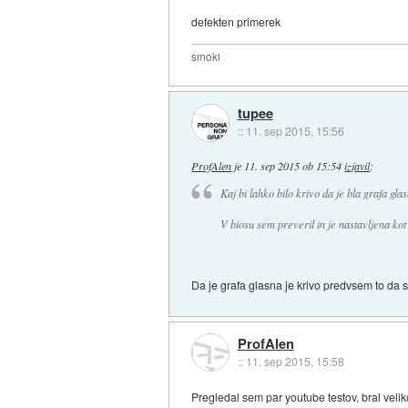
defekten primerek
smoki
tupee
::
11. sep 2015, 15:56
ProfAlen
je
11. sep 2015 ob 15:54
izjavil
:
Kaj bi lahko bilo krivo da je bla grafa gla
V biosu sem preveril in je nastavljena kot
Da je grafa glasna je krivo predvsem to da s
ProfAlen
::
11. sep 2015, 15:58
Pregledal sem par youtube testov, bral velik