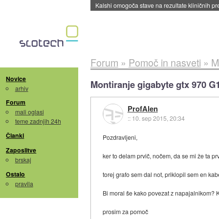
Kalshi omogoča stave na rezultate kliničnih pr
Forum
»
Pomoč in nasveti
»
M
Novice
Montiranje gigabyte gtx 970 G
arhiv
Forum
ProfAlen
mali oglasi
::
10. sep 2015, 20:34
teme zadnjih 24h
Članki
Pozdravljeni,
Zaposlitve
ker to delam prvič, nočem, da se mi že ta prvi
brskaj
Ostalo
torej grafo sem dal not, priklopil sem en kab
pravila
Bi moral še kako povezat z napajalnikom? K
prosim za pomoč