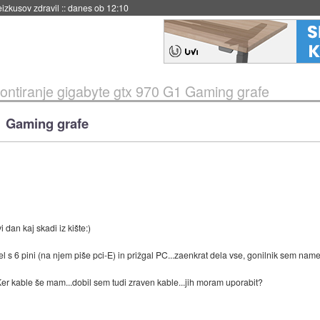
eizkusov zdravil
::
danes ob 12:10
ontiranje gigabyte gtx 970 G1 Gaming grafe
1 Gaming grafe
 dan kaj skadi iz kište:)
el s 6 pini (na njem piše pci-E) in prižgal PC...zaenkrat dela vse, gonilnik sem namest
er kable še mam...dobil sem tudi zraven kable...jih moram uporabit?