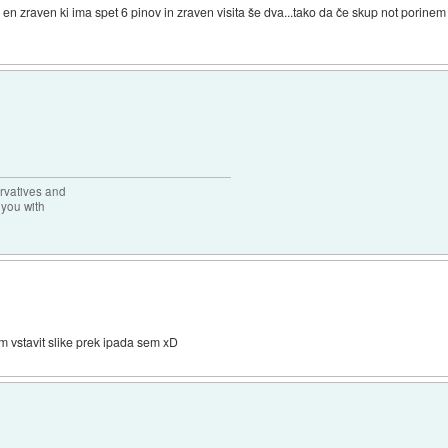
en zraven ki ima spet 6 pinov in zraven visita še dva...tako da če skup not porinem je
rvatives and
 you with
m vstavit slike prek ipada sem xD