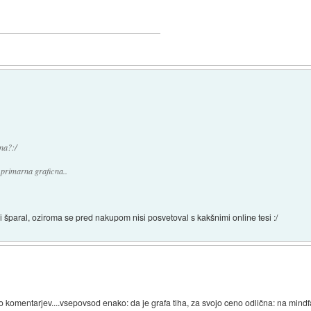
sna?:/
 primarna graficna..
i šparal, oziroma se pred nakupom nisi posvetoval s kakšnimi online tesi :/
o komentarjev....vsepovsod enako: da je grafa tiha, za svojo ceno odlična: na mindf