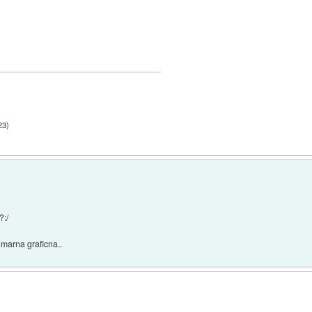
23
)
?:/
imarna graficna..