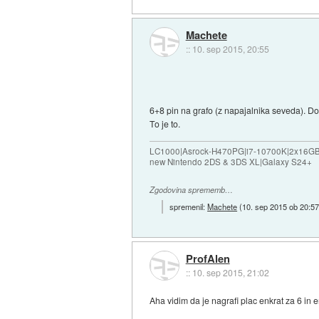
Machete
::
10. sep 2015, 20:55
6+8 pin na grafo (z napajalnika seveda). Dobr
To je to.
LC1000|Asrock-H470PG|i7-10700K|2x16G
new Nintendo 2DS & 3DS XL|Galaxy S24+
Zgodovina sprememb…
spremenil:
Machete
(
10. sep 2015 ob 20:5
ProfAlen
::
10. sep 2015, 21:02
Aha vidim da je nagrafi plac enkrat za 6 in e