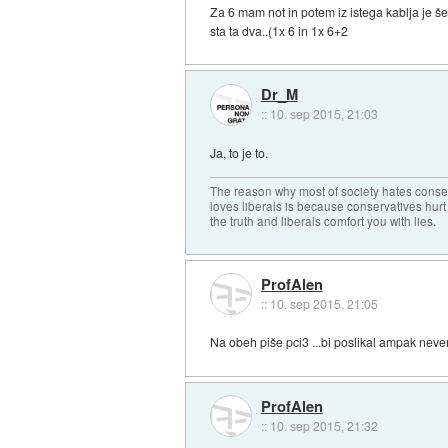
Za 6 mam not in potem iz istega kablja je še 
sta ta dva..(1x 6 in 1x 6+2
Dr_M
::
10. sep 2015, 21:03
Ja, to je to.
The reason why most of society hates conse
loves liberals is because conservatives hurt
the truth and liberals comfort you with lies.
ProfAlen
::
10. sep 2015, 21:05
Na obeh piše pci3 ...bi poslikal ampak neve
ProfAlen
::
10. sep 2015, 21:32