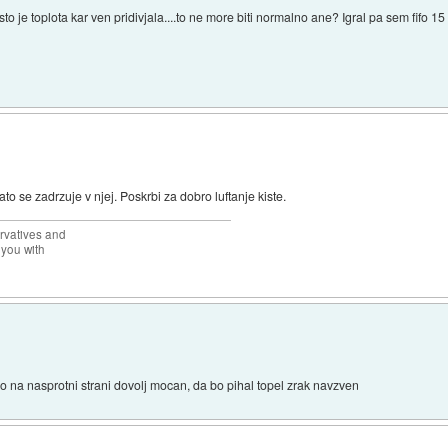
to je toplota kar ven pridivjala....to ne more biti normalno ane? Igral pa sem fifo 15
ato se zadrzuje v njej. Poskrbi za dobro luftanje kiste.
rvatives and
 you with
 na nasprotni strani dovolj mocan, da bo pihal topel zrak navzven