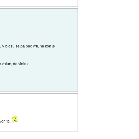
 V biosu se pa pač vrti, na kok je
x value, da vidimo.
voh to..