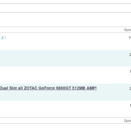
Spor
3
4
)
1
Dual Slot ali ZOTAC GeForce 9800GT 512MB AMP!
Spor