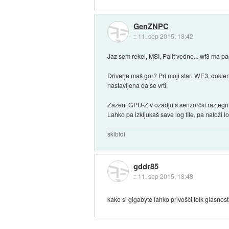
GenZNPC
::
11. sep 2015, 18:42
Jaz sem rekel, MSI, Palit vedno... wf3 ma p
Driverje maš gor? Pri moji stari WF3, dokler 
nastavljena da se vrti.
Zaženi GPU-Z v ozadju s senzorčki raztegni 
Lahko pa izkljukaš save log file, pa naloži log
skibidi
gddr85
::
11. sep 2015, 18:48
kako si gigabyte lahko privošči tolk glasnos