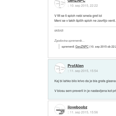
GenZNPC
::
10. sep 2015, 22:22
V fifi se ti sploh nebi smela gret lol
Meni se v takih špilih sploh ne zavrtijo venti.
skibidi
Zgodovina sprememb…
spremenil:
GenZNPC
(
10. sep 2015 ob 22:
ProfAlen
::
11. sep 2015, 15:54
Kaj bi lahko bilo krivo da je bla grafa glasna
V biosu sem preveril in je nastavljena kot pr
iloveboobz
::
11. sep 2015, 15:56