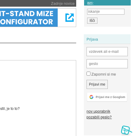
Išči:
Zadnje novice
Prijava
Zapomni si me
il, je to to?
nov uporabnik
pozabili geslo?