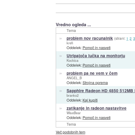
Vredno ogleda ...
Tema
»
problem nov racunalnik
(strani:
1
2
krefi
Oddelek:
Pomoč in nasveti
»
Utripajoča lučka na monitorju
Kockica
Oddelek:
Pomoč in nasveti
»
problem pa ne vem v čem
ANGEL_B
Oddelek:
Strojna oprema
»
Sapphire Radeon HD 4850 512MB 
branko2
Oddelek:
Kaj kupiti
»
zatikanje in radeon nastavitve
WiseBear
Oddelek:
Pomoč in nasveti
Tema
Več podobnih tem