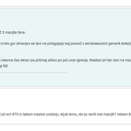
ač 3 manjše fane.
ni blo gor driverjev se fani ne prilagajajo kaj preveč z windowsovimi generik šoferji.
okence čez ekran pa prilimaj slikco po pol urce igranja. Nastavi pri fan rpm na ma
 fajl.
ti pri eni 970 in takem masive coolerju, kljub temu, da so venti mal manjši? nekam š