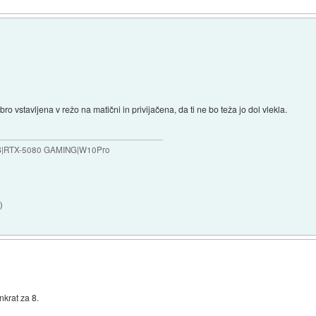
o vstavljena v režo na matični in privijačena, da ti ne bo teža jo dol vlekla.
B|RTX-5080 GAMING|W10Pro
7
)
nkrat za 8.