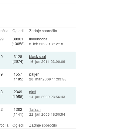
očila
Ogledi
Zadnje sporočilo
99
30301
iloveboobz
(13058)
8. feb 2022 18:12:18
29
3128
black soul
(2674)
16. jun 2011 23:00:09
19
1557
paljer
(1185)
28. mar 2009 11:33:55
23
2349
glaš
(1958)
14. jan 2009 23:56:43
12
1282
Tarzan
(1141)
22. jan 2003 18:50:54
očila
Ogledi
Zadnje sporočilo