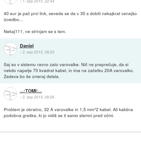
::
1. sep 2015, 22:44
40 eur je pač prvi link, seveda se da v 30 s dobiti nekajkrat cenejšo
izvedbo...
Nekaj111, ne strinjam se s tem.
Daniel
::
2. sep 2015, 08:20
Saj so v sistemu ravno zato varovalke. Nič ne preprečuje, da si
nekdo napelje 70 kvadrat kabel, in ima na začetku 20A varovalko.
Zadeva bo še zmeraj delala.
...:TOMI:...
::
2. sep 2015, 08:26
Problem je obratno, 32 A varovalke in 1,5 mm^2 kabel. Ali kakšna
podobna greška, ki jo vidiš se ti samo stemni pred očmi.