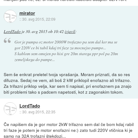
mirator
::
30. avg 2015, 22:09
LordTado
je
30. avg 2015 ob 10:42
izjavil
:
Gor je pumpa oz motor 2000W trofazno pa sem dal ker ma se
gor 220V ce bi tabil kdaj tri faze za mocnejso pumpo...
S kablom sem omejen po hisi gre 20m starega ppr pol pa 20m
zemeljskega do pumpe...
Sem še enkrat preletel tvoja vprašanja. Moram priznati, da so res
difuzna. Sedaj ne vem, ali boš 2 kW priklopil enofazno ali trifazno.
Za trifazni priklop velja, kar sem ti napisal, pri enofaznem pa znajo
biti problemi tako s padcem napetosti, kot z zagonskim tokom.
LordTado
::
30. avg 2015, 22:35
Če napišem da je gor motor 2kW trifazno sem dal če bom kdaj rabil
tri faze je potem je motor enofazni ne:) zato tudi 220V vtičnica ki je
samo na 32A trofazni štekdozi...