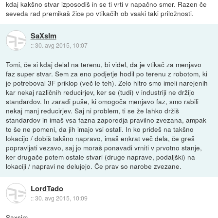
kdaj kakšno stvar izposodiš in se ti vrti v napačno smer. Razen če
seveda rad premikaš žice po vtikačih ob vsaki taki priložnosti.
SaXsIm
::
30. avg 2015, 10:07
Tomi, če si kdaj delal na terenu, bi videl, da je vtikač za menjavo
faz super stvar. Sem za eno podjetje hodil po terenu z robotom, ki
je potreboval 3F priklop (več le teh). Zelo hitro smo imeli narejenih
kar nekaj različnih reducirjev, ker se (tudi) v industriji ne držijo
standardov. In zaradi puše, ki omogoča menjavo faz, smo rabili
nekaj manj reducirjev. Saj ni problem, ti se že lahko držiš
standardov in imaš vsa fazna zaporedja pravilno zvezana, ampak
to še ne pomeni, da jih imajo vsi ostali. In ko prideš na takšno
lokacijo / dobiš takšno napravo, imaš enkrat več dela, če greš
popravljati vezavo, saj jo moraš ponavadi vrniti v prvotno stanje,
ker drugače potem ostale stvari (druge naprave, podaljški) na
lokaciji / napravi ne delujejo. Če prav so narobe zvezane.
LordTado
::
30. avg 2015, 10:09
Saxsim