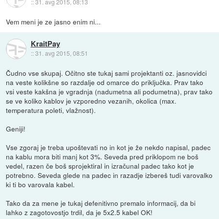
::
31. avg 2015, 08:13
Vem meni je ze jasno enim ni...
KraitPay
::
31. avg 2015, 08:51
Čudno vse skupaj. Očitno ste tukaj sami projektanti oz. jasnovidci
na veste kolikšne so razdalje od omarce do priključka. Prav tako
vsi veste kakšna je vgradnja (nadumetna ali podumetna), prav tako
se ve koliko kablov je vzporedno vezanih, okolica (max.
temperatura poleti, vlažnost).
Geniji!
Vse zgoraj je treba upoštevati no in kot je že nekdo napisal, padec
na kablu mora biti manj kot 3%. Seveda pred priklopom ne boš
vedel, razen če boš sprojektiral in izračunal padec tako kot je
potrebno. Seveda glede na padec in razadje izbereš tudi varovalko
ki ti bo varovala kabel.
Tako da za mene je tukaj defenitivno premalo informacij, da bi
lahko z zagotovostjo trdil, da je 5x2.5 kabel OK!