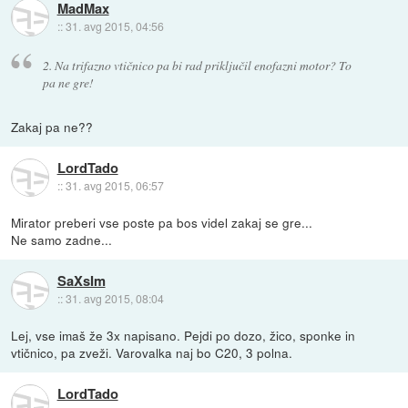
MadMax
::
31. avg 2015, 04:56
2. Na trifazno vtičnico pa bi rad priključil enofazni motor? To
pa ne gre!
Zakaj pa ne??
LordTado
::
31. avg 2015, 06:57
Mirator preberi vse poste pa bos videl zakaj se gre...
Ne samo zadne...
SaXsIm
::
31. avg 2015, 08:04
Lej, vse imaš že 3x napisano. Pejdi po dozo, žico, sponke in
vtičnico, pa zveži. Varovalka naj bo C20, 3 polna.
LordTado