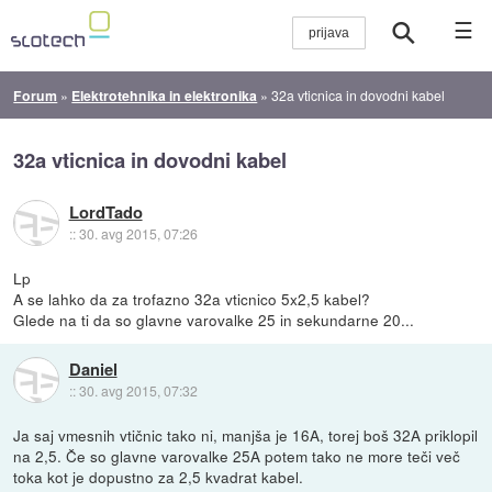
☰
Forum
»
Elektrotehnika in elektronika
»
32a vticnica in dovodni kabel
32a vticnica in dovodni kabel
LordTado
::
30. avg 2015, 07:26
Lp
A se lahko da za trofazno 32a vticnico 5x2,5 kabel?
Glede na ti da so glavne varovalke 25 in sekundarne 20...
Daniel
::
30. avg 2015, 07:32
Ja saj vmesnih vtičnic tako ni, manjša je 16A, torej boš 32A priklopil
na 2,5. Če so glavne varovalke 25A potem tako ne more teči več
toka kot je dopustno za 2,5 kvadrat kabel.