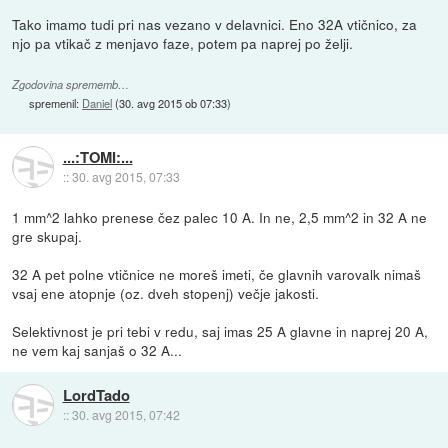
Tako imamo tudi pri nas vezano v delavnici. Eno 32A vtičnico, za
njo pa vtikač z menjavo faze, potem pa naprej po želji.
Zgodovina sprememb…
spremenil:
Daniel
(
30. avg 2015 ob 07:33
)
...:TOMI:...
::
30. avg 2015, 07:33
1 mm^2 lahko prenese čez palec 10 A. In ne, 2,5 mm^2 in 32 A ne
gre skupaj.
32 A pet polne vtičnice ne moreš imeti, če glavnih varovalk nimaš
vsaj ene atopnje (oz. dveh stopenj) večje jakosti.
Selektivnost je pri tebi v redu, saj imas 25 A glavne in naprej 20 A,
ne vem kaj sanjaš o 32 A...
LordTado
::
30. avg 2015, 07:42