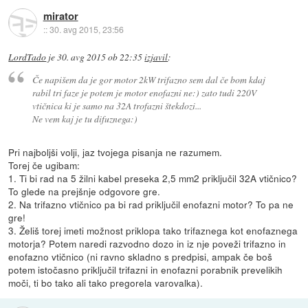
mirator
::
30. avg 2015, 23:56
LordTado
je
30. avg 2015 ob 22:35
izjavil
:
Če napišem da je gor motor 2kW trifazno sem dal če bom kdaj
rabil tri faze je potem je motor enofazni ne:) zato tudi 220V
vtičnica ki je samo na 32A trofazni štekdozi...
Ne vem kaj je tu difuznega:)
Pri najboljši volji, jaz tvojega pisanja ne razumem.
Torej če ugibam:
1. Ti bi rad na 5 žilni kabel preseka 2,5 mm2 priključil 32A vtičnico?
To glede na prejšnje odgovore gre.
2. Na trifazno vtičnico pa bi rad priključil enofazni motor? To pa ne
gre!
3. Želiš torej imeti možnost priklopa tako trifaznega kot enofaznega
motorja? Potem naredi razvodno dozo in iz nje poveži trifazno in
enofazno vtičnico (ni ravno skladno s predpisi, ampak če boš
potem istočasno priključil trifazni in enofazni porabnik prevelikih
moči, ti bo tako ali tako pregorela varovalka).