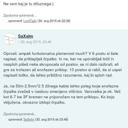
Ne vem kaj je tu difuznega:)
Zgodovina sprememb…
spremenil:
LordTado
(
30. avg 2015 ob 22:38
)
SaXsIm
::
30. avg 2015, 23:46
Oprosti, ampak funkcionalna pismenost much? V 6 postu si šele
napisal, da priklapljaš črpalko. In ne, ker ne uporabljaš ločil in
nasploh pišeš neka skrupocala od postov, se ni dalo razbrati, ali
gre za trofazen ali enofazen priklop. 10 postov si rabil, da si uspel
napisati toliko, da lahko približno razumemo, kaj bi sploh rad.
Ja, na 50m 2.5mm^2 5 žilnega kabla lahko poleg tvoje enofazne
črpalke zvežeš v naslovu omenjeno vtičnico. Varovalka je ok. Več
kot 6-7 kw 3F bremen ne priporočam na tem priklopu. Ko bojo
vključena, obvezno izklopi črpalko.
Zgodovina sprememb…
spremenil:
SaXsIm
(
30. avg 2015 ob 23:48
)