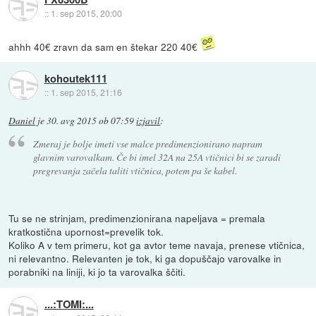
::
1. sep 2015, 20:00
ahhh 40€ zravn da sam en štekar 220 40€
kohoutek111
::
1. sep 2015, 21:16
Daniel
je
30. avg 2015 ob 07:59
izjavil
:
Zmeraj je bolje imeti vse malce predimenzionirano napram
glavnim varovalkam. Če bi imel 32A na 25A vtičnici bi se zaradi
pregrevanja začela taliti vtičnica, potem pa še kabel.
Tu se ne strinjam, predimenzionirana napeljava = premala
kratkostična upornost=prevelik tok.
Koliko A v tem primeru, kot ga avtor teme navaja, prenese vtičnica,
ni relevantno. Relevanten je tok, ki ga dopuščajo varovalke in
porabniki na liniji, ki jo ta varovalka ščiti.
...:TOMI:...