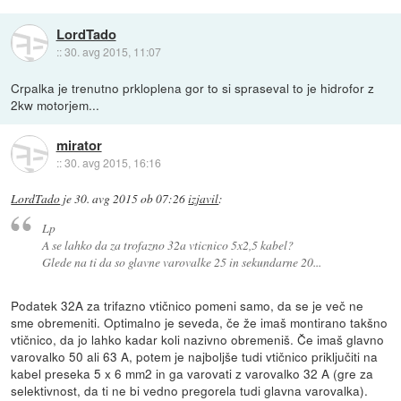
LordTado
::
30. avg 2015, 11:07
Crpalka je trenutno prkloplena gor to si spraseval to je hidrofor z
2kw motorjem...
mirator
::
30. avg 2015, 16:16
LordTado
je
30. avg 2015 ob 07:26
izjavil
:
Lp
A se lahko da za trofazno 32a vticnico 5x2,5 kabel?
Glede na ti da so glavne varovalke 25 in sekundarne 20...
Podatek 32A za trifazno vtičnico pomeni samo, da se je več ne
sme obremeniti. Optimalno je seveda, če že imaš montirano takšno
vtičnico, da jo lahko kadar koli nazivno obremeniš. Če imaš glavno
varovalko 50 ali 63 A, potem je najboljše tudi vtičnico priključiti na
kabel preseka 5 x 6 mm2 in ga varovati z varovalko 32 A (gre za
selektivnost, da ti ne bi vedno pregorela tudi glavna varovalka).