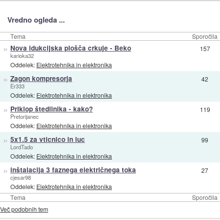
Vredno ogleda ...
Tema
Sporočila
»
Nova idukcijska plošča crkuje - Beko
157
karioka32
Oddelek:
Elektrotehnika in elektronika
»
Zagon kompresorja
42
Er333
Oddelek:
Elektrotehnika in elektronika
»
Priklop štedilnika - kako?
119
Pretorijanec
Oddelek:
Elektrotehnika in elektronika
»
5x1.5 za vticnico in luc
99
LordTado
Oddelek:
Elektrotehnika in elektronika
»
inštalacija 3 faznega električnega toka
27
cjesar98
Oddelek:
Elektrotehnika in elektronika
Tema
Sporočila
Več podobnih tem