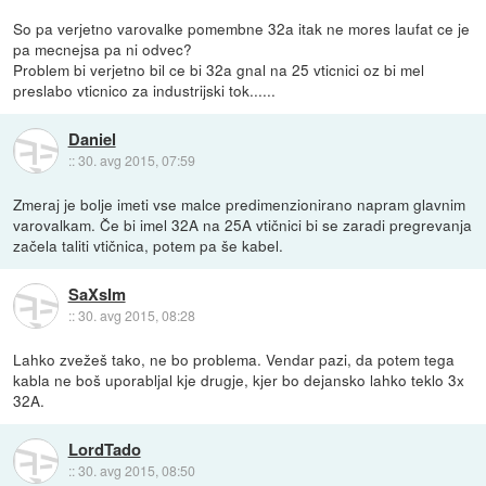
So pa verjetno varovalke pomembne 32a itak ne mores laufat ce je
pa mecnejsa pa ni odvec?
Problem bi verjetno bil ce bi 32a gnal na 25 vticnici oz bi mel
preslabo vticnico za industrijski tok......
Daniel
::
30. avg 2015, 07:59
Zmeraj je bolje imeti vse malce predimenzionirano napram glavnim
varovalkam. Če bi imel 32A na 25A vtičnici bi se zaradi pregrevanja
začela taliti vtičnica, potem pa še kabel.
SaXsIm
::
30. avg 2015, 08:28
Lahko zvežeš tako, ne bo problema. Vendar pazi, da potem tega
kabla ne boš uporabljal kje drugje, kjer bo dejansko lahko teklo 3x
32A.
LordTado
::
30. avg 2015, 08:50