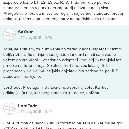
Zaporedje faz je L1, L2, L3 oz. R, S, T. Barve, ki so po novih
standardih pa so v pravilnem zaporedju rjava, črna in siva.
Mnogokrat je res, da ni vse po reglcih, saj so tudi standardi precej
ohlapni, recimo tega zaporedja barv ne predvidevajo eksaktno.
SaXsIm
::
30. avg 2015, 10:28
Tomi, se strinjam, za 50m kabla bo zaradi padca napetosti 4mm^2
boljša izbira. Se strinjam tudi glede standarda, tudi sam vedno
vežem po standardu, vendar so adapterji, reducirji in menjalci faz
pri delu na terenu nuja. Sploh če hodiš na več lokacij. Bi bil
presenečen, koliko industrijskih objektov ima zadeve še po JUS
standardih narejene.
LordTado: Predlagam, da točno napišeš, kaj želiš. Kaj boš
priklapljal (moč), kakšnega značaja je breme, dolžina.
LordTado
::
30. avg 2015, 10:42
Gor je pumpa oz motor 2000W trofazno pa sem dal ker ma se gor
220V ce bi tabil kdaj tri faze za mocnejso pumpo...