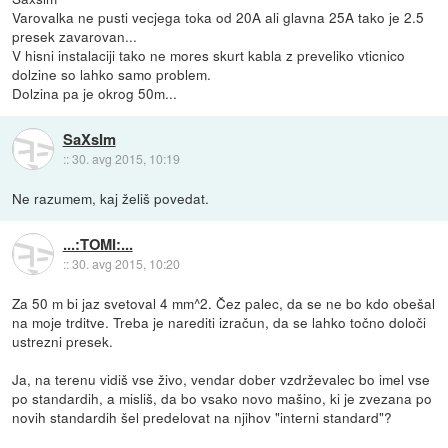
Varovalka ne pusti vecjega toka od 20A ali glavna 25A tako je 2.5
presek zavarovan...
V hisni instalaciji tako ne mores skurt kabla z preveliko vticnico
dolzine so lahko samo problem.
Dolzina pa je okrog 50m...
SaXsIm
::
30. avg 2015, 10:19
Ne razumem, kaj želiš povedat.
...:TOMI:...
::
30. avg 2015, 10:20
Za 50 m bi jaz svetoval 4 mm^2. Čez palec, da se ne bo kdo obešal
na moje trditve. Treba je narediti izračun, da se lahko točno določi
ustrezni presek.
Ja, na terenu vidiš vse živo, vendar dober vzdrževalec bo imel vse
po standardih, a misliš, da bo vsako novo mašino, ki je zvezana po
novih standardih šel predelovat na njihov "interni standard"?