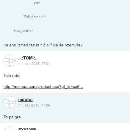
gre!
Zakaj pa ne??
Povej kako?
na eno izmed faz in ničlo ? pa še ozemljitev
...:TOMI:...
::
1. sep 2015, 17:01
Tole rabi:
http://m.enaa.com/product.asp?pf_id=co6...
mirator
::
1. sep 2015, 17:26
To pa gre.
FX6300B