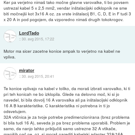
Ker pa verjetno nimaš tako močne glavne varovalke, ti bo povsem
ustrezal kabel 5 x 2,5 mm2, vendar inštalacijski odklopnik ne sme
biti močnejši kot 3x16 A oz. za vrste inštalacij B1, C, D, E in F tudi 3
x 20 A in pod pogojem, da vzporedno nimaš drugih tokokrogov.
LordTado
::
30. avg 2015, 17:22
Motor ma sicer zacetne konice ampak to verjetno na kabel ne
vpliva.
mirator
::
30. avg 2015, 20:41
Te konice vplivajo na kabel v toliko, da moraš izbrati varovalko, ki ti
pri teh konicah ne bo izklopila. Glede na delovno moč, ki si jo
navedel, bi bila dovolj 16 A varovalka ali pa inštalacijski odklopnik
16 A B karakteristike. C karakteristika ni potrebna in ti jo
odsvetujem.
32A vtičnica je za tvoje potrebe predimenzionirana (brez problema
bi bila tudi 16 A), seveda jo pa brez problema uporabiš. Problem je
samo, da nanjo lahko priključiš samo ustrezne 32 A vtikače,
manjših pač ne, oz. si moraš narediti kabelski adapter 32A/16A.