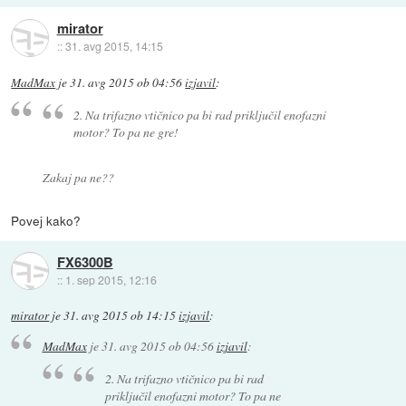
mirator
::
31. avg 2015, 14:15
MadMax
je
31. avg 2015 ob 04:56
izjavil
:
2. Na trifazno vtičnico pa bi rad priključil enofazni
motor? To pa ne gre!
Zakaj pa ne??
Povej kako?
FX6300B
::
1. sep 2015, 12:16
mirator
je
31. avg 2015 ob 14:15
izjavil
:
MadMax
je
31. avg 2015 ob 04:56
izjavil
:
2. Na trifazno vtičnico pa bi rad
priključil enofazni motor? To pa ne