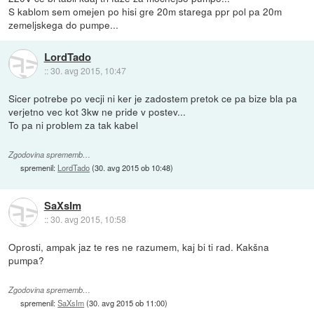
S kablom sem omejen po hisi gre 20m starega ppr pol pa 20m
zemeljskega do pumpe...
LordTado
::
30. avg 2015, 10:47
Sicer potrebe po vecji ni ker je zadostem pretok ce pa bize bla pa
verjetno vec kot 3kw ne pride v postev...
To pa ni problem za tak kabel
Zgodovina sprememb…
spremenil:
LordTado
(
30. avg 2015 ob 10:48
)
SaXsIm
::
30. avg 2015, 10:58
Oprosti, ampak jaz te res ne razumem, kaj bi ti rad. Kakšna
pumpa?
Zgodovina sprememb…
spremenil:
SaXsIm
(
30. avg 2015 ob 11:00
)