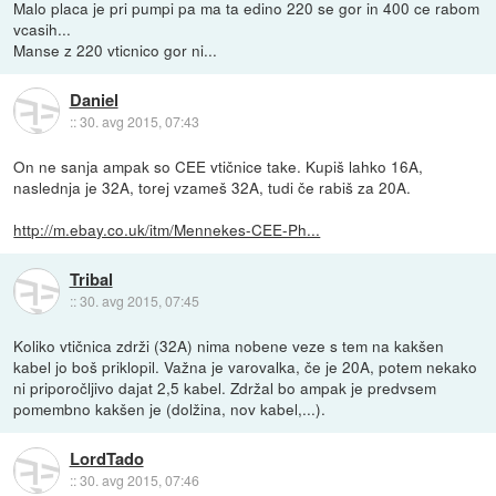
Malo placa je pri pumpi pa ma ta edino 220 se gor in 400 ce rabom
vcasih...
Manse z 220 vticnico gor ni...
Daniel
::
30. avg 2015, 07:43
On ne sanja ampak so CEE vtičnice take. Kupiš lahko 16A,
naslednja je 32A, torej vzameš 32A, tudi če rabiš za 20A.
http://m.ebay.co.uk/itm/Mennekes-CEE-Ph...
Tribal
::
30. avg 2015, 07:45
Koliko vtičnica zdrži (32A) nima nobene veze s tem na kakšen
kabel jo boš priklopil. Važna je varovalka, če je 20A, potem nekako
ni priporočljivo dajat 2,5 kabel. Zdržal bo ampak je predvsem
pomembno kakšen je (dolžina, nov kabel,...).
LordTado
::
30. avg 2015, 07:46