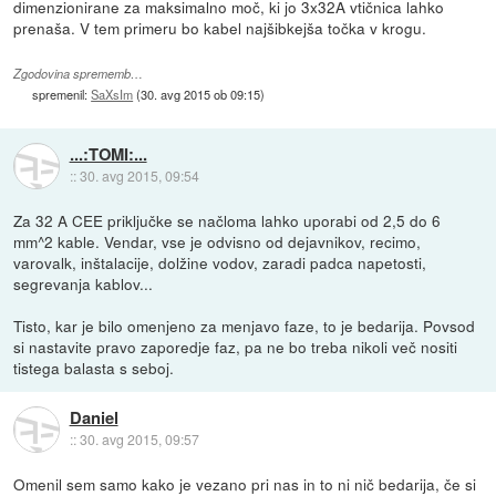
dimenzionirane za maksimalno moč, ki jo 3x32A vtičnica lahko
prenaša. V tem primeru bo kabel najšibkejša točka v krogu.
Zgodovina sprememb…
spremenil:
SaXsIm
(
30. avg 2015 ob 09:15
)
...:TOMI:...
::
30. avg 2015, 09:54
Za 32 A CEE priključke se načloma lahko uporabi od 2,5 do 6
mm^2 kable. Vendar, vse je odvisno od dejavnikov, recimo,
varovalk, inštalacije, dolžine vodov, zaradi padca napetosti,
segrevanja kablov...
Tisto, kar je bilo omenjeno za menjavo faze, to je bedarija. Povsod
si nastavite pravo zaporedje faz, pa ne bo treba nikoli več nositi
tistega balasta s seboj.
Daniel
::
30. avg 2015, 09:57
Omenil sem samo kako je vezano pri nas in to ni nič bedarija, če si