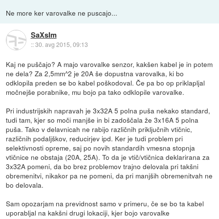
Ne more ker varovalke ne puscajo...
SaXsIm
::
30. avg 2015, 09:13
Kaj ne puščajo? A majo varovalke senzor, kakšen kabel je in potem
ne dela? Za 2,5mm^2 je 20A še dopustna varovalka, ki bo
odklopila preden se bo kabel poškodoval. Če pa bo op priklapljal
močnejše porabnike, mu bojo pa tako odklopile varovalke.
Pri industrijskih napravah je 3x32A 5 polna puša nekako standard,
tudi tam, kjer so moči manjše in bi zadoščala že 3x16A 5 polna
puša. Tako v delavnicah ne rabijo različnih priključnih vtičnic,
različnih podaljškov, reducirjev ipd. Ker je tudi problem pri
selektivnosti opreme, saj po novih standardih vmesna stopnja
vtičnice ne obstaja (20A, 25A). To da je vtič/vtičnica deklarirana za
3x32A pomeni, da bo brez problemov trajno delovala pri takšni
obremenitvi, nikakor pa ne pomeni, da pri manjših obremenitvah ne
bo delovala.
Sam opozarjam na previdnost samo v primeru, če se bo ta kabel
uporabljal na kakšni drugi lokaciji, kjer bojo varovalke