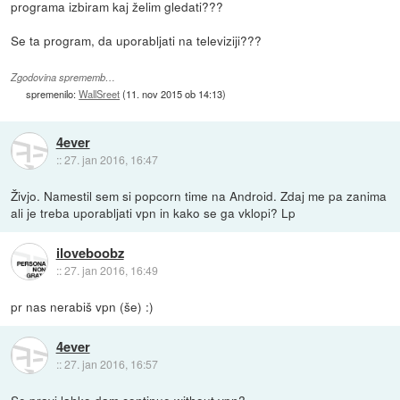
programa izbiram kaj želim gledati???
Se ta program, da uporabljati na televiziji???
Zgodovina sprememb…
spremenilo:
WallSreet
(
11. nov 2015 ob 14:13
)
4ever
::
27. jan 2016, 16:47
Živjo. Namestil sem si popcorn time na Android. Zdaj me pa zanima
ali je treba uporabljati vpn in kako se ga vklopi? Lp
iloveboobz
::
27. jan 2016, 16:49
pr nas nerabiš vpn (še) :)
4ever
::
27. jan 2016, 16:57
Se pravi lahko dam continue without vpn?