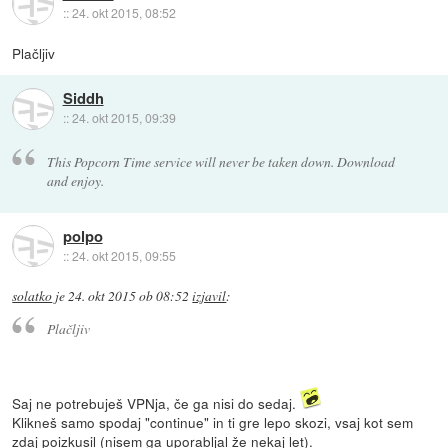
::
24. okt 2015, 08:52
Plačljiv
Siddh
::
24. okt 2015, 09:39
This Popcorn Time service will never be taken down. Download
and enjoy.
polpo
::
24. okt 2015, 09:55
solatko
je
24. okt 2015 ob 08:52
izjavil
:
Plačljiv
Saj ne potrebuješ VPNja, če ga nisi do sedaj.
Klikneš samo spodaj "continue" in ti gre lepo skozi, vsaj kot sem
zdaj poizkusil (nisem ga uporabljal že nekaj let).