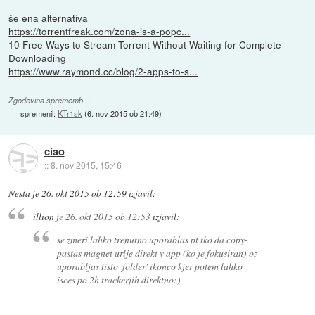
še ena alternativa
https://torrentfreak.com/zona-is-a-popc...
10 Free Ways to Stream Torrent Without Waiting for Complete
Downloading
https://www.raymond.cc/blog/2-apps-to-s...
Zgodovina sprememb…
spremenil:
KTr1sk
(
6. nov 2015 ob 21:49
)
ciao
::
8. nov 2015, 15:46
Nesta
je
26. okt 2015 ob 12:59
izjavil
:
illion
je
26. okt 2015 ob 12:53
izjavil
:
se zmeri lahko trenutno uporablas pt tko da copy-
pastas magnet urlje direkt v app (ko je fokusiran) oz
uporabljas tisto 'folder' ikonco kjer potem lahko
isces po 2h trackerjih direktno:)