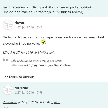
netflix si nabavte... Tisto pest riža na mesec pa že razkiraš,
unblockerje maš pa tut zastonjske (tvunblock recimo)....
4ever
::
27. jan 2016, 17:48
Sedaj mi deluje, vendar podnapisov ne predvaja čeprav sem izbral
slovenske in so na voljo.
KTr1sk
je
27. jan 2016 ob 17:40
izjavil
:
tule je delujoča stara verzija popcorna
http://www83.zippyshare.com/v/9AqTBGma/...
Jaz rabim za android
vorantz
::
27. jan 2016, 17:58
iloveboobz
je
27. jan 2016 ob 17:41
izjavil
: