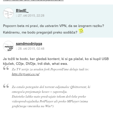
BladE_
::
27. okt 2015, 22:28
Popcorn beta mi pravi, da ustvarim VPN, da se izognem raziku?
Kakšnemu, me bodo preganjali preko sodišča?
sandmodnigga
::
28. okt 2015, 02:48
Ja tožili te bodo, ker gledaš kontent, ki si ga plačal, ko si kupil USB
ključek, CDje, DVDje, trdi disk, what ewa.
Za TV serije za uraden fork PopcornTime deluje tudi to:
http://eztvapi.co.za/
Za ostalo potegnite dol torrent odjemalec Qbittorrent, ki
omogoča prejemanje kosov v zaporedju.
Datoteko lahko nato predvajate tekom dolvleke preko
videopredvajalnika PotPlayer ali preko MPlayer (nima
grafičnega vmesnika na Win*)