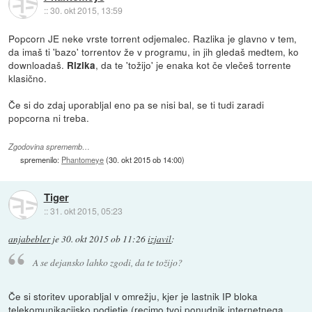
::
30. okt 2015, 13:59
Popcorn JE neke vrste torrent odjemalec. Razlika je glavno v tem,
da imaš ti 'bazo' torrentov že v programu, in jih gledaš medtem, ko
downloadaš.
, da te 'tožijo' je enaka kot če vlečeš torrente
Rizika
klasično.
Če si do zdaj uporabljal eno pa se nisi bal, se ti tudi zaradi
popcorna ni treba.
Zgodovina sprememb…
spremenilo:
Phantomeye
(
30. okt 2015 ob 14:00
)
Tiger
::
31. okt 2015, 05:23
anjabebler
je
30. okt 2015 ob 11:26
izjavil
:
A se dejansko lahko zgodi, da te tožijo?
Če si storitev uporabljal v omrežju, kjer je lastnik IP bloka
telekomunikacijsko podjetje (recimo tvoj ponudnik internetnega