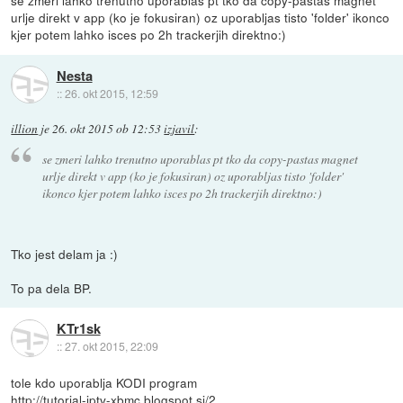
se zmeri lahko trenutno uporablas pt tko da copy-pastas magnet
urlje direkt v app (ko je fokusiran) oz uporabljas tisto 'folder' ikonco
kjer potem lahko isces po 2h trackerjih direktno:)
Nesta
::
26. okt 2015, 12:59
illion
je
26. okt 2015 ob 12:53
izjavil
:
se zmeri lahko trenutno uporablas pt tko da copy-pastas magnet
urlje direkt v app (ko je fokusiran) oz uporabljas tisto 'folder'
ikonco kjer potem lahko isces po 2h trackerjih direktno:)
Tko jest delam ja :)
To pa dela BP.
KTr1sk
::
27. okt 2015, 22:09
tole kdo uporablja KODI program
http://tutorial-iptv-xbmc.blogspot.si/2...