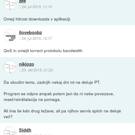
zee
::
24. jul 2015, 11:15
Omeji hitrost downloada v aplikaciji.
iloveboobz
::
24. jul 2015, 12:17
QoS in omejit torrent protokolu bandwidth
nikjozo
::
23. okt 2015, 21:20
Da obudim temo, zadnjih nekaj dni mi ne deluje PT.
Program se odpre ampak potem javi da ni neke povezave,
reset/reinštalacija ne pomaga.
Ali ima še kdo drug težave, ali pa njihov servis sploh ne deluje
več?
Siddh