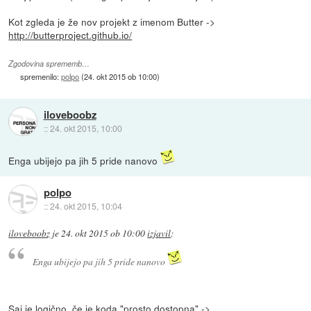
Kot zgleda je že nov projekt z imenom Butter ->
http://butterproject.github.io/
Zgodovina sprememb…
spremenilo:
polpo
(
24. okt 2015 ob 10:00
)
iloveboobz
::
24. okt 2015, 10:00
Enga ubijejo pa jih 5 pride nanovo
polpo
::
24. okt 2015, 10:04
iloveboobz
je
24. okt 2015 ob 10:00
izjavil
:
Enga ubijejo pa jih 5 pride nanovo
Saj je logično, če je koda "prosto dostopna" ->