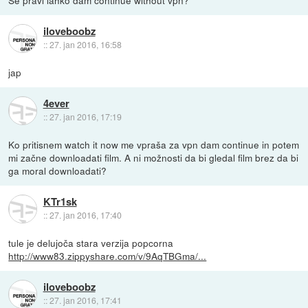
iloveboobz
::
27. jan 2016, 16:58
jap
4ever
::
27. jan 2016, 17:19
Ko pritisnem watch it now me vpraša za vpn dam continue in potem
mi začne downloadati film. A ni možnosti da bi gledal film brez da bi
ga moral downloadati?
KTr1sk
::
27. jan 2016, 17:40
tule je delujoča stara verzija popcorna
http://www83.zippyshare.com/v/9AqTBGma/...
iloveboobz
::
27. jan 2016, 17:41