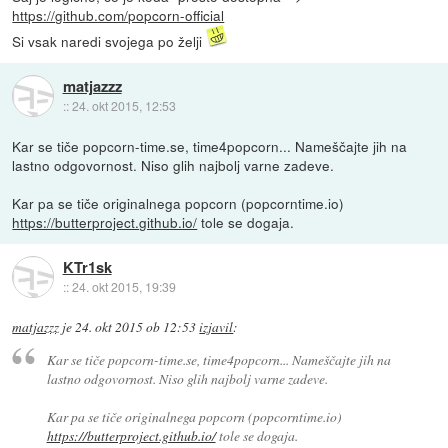
https://github.com/popcorn-official
Si vsak naredi svojega po želji
matjazzz
::
24. okt 2015, 12:53
Kar se tiče popcorn-time.se, time4popcorn... Nameščajte jih na
lastno odgovornost. Niso glih najbolj varne zadeve.
Kar pa se tiče originalnega popcorn (popcorntime.io)
https://butterproject.github.io/
tole se dogaja.
KTr1sk
::
24. okt 2015, 19:39
matjazzz
je
24. okt 2015 ob 12:53
izjavil
:
Kar se tiče popcorn-time.se, time4popcorn... Nameščajte jih na
lastno odgovornost. Niso glih najbolj varne zadeve.
Kar pa se tiče originalnega popcorn (popcorntime.io)
https://butterproject.github.io/
tole se dogaja.