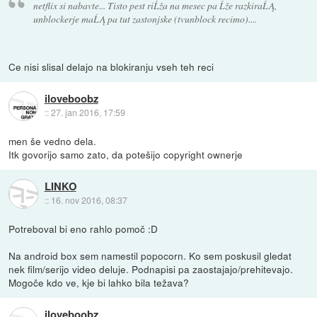
netflix si nabavte... Tisto pest riĹža na mesec pa Ĺže razkiraĹĄ,
unblockerje maĹĄ pa tut zastonjske (tvunblock recimo)....
Ce nisi slisal delajo na blokiranju vseh teh reci
iloveboobz
::
27. jan 2016, 17:59
men še vedno dela.
Itk govorijo samo zato, da potešijo copyright ownerje
LINKO
::
16. nov 2016, 08:37
Potreboval bi eno rahlo pomoč :D
Na android box sem namestil popocorn. Ko sem poskusil gledat
nek film/serijo video deluje. Podnapisi pa zaostajajo/prehitevajo.
Mogoče kdo ve, kje bi lahko bila težava?
iloveboobz