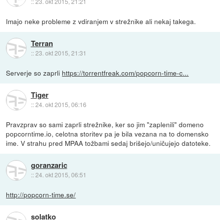
::
23. okt 2015, 21:21
Imajo neke probleme z vdiranjem v strežnike ali nekaj takega.
Terran
::
23. okt 2015, 21:31
Serverje so zaprli
https://torrentfreak.com/popcorn-time-c...
Tiger
::
24. okt 2015, 06:16
Pravzprav so sami zaprli strežnike, ker so jim "zaplenili" domeno
popcorntime.io, celotna storitev pa je bila vezana na to domensko
ime. V strahu pred MPAA tožbami sedaj brišejo/uničujejo datoteke.
goranzaric
::
24. okt 2015, 06:51
http://popcorn-time.se/
solatko