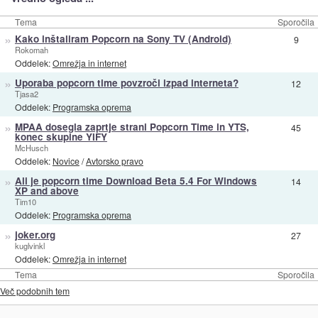
Tema
Sporočila
»
Kako inštaliram Popcorn na Sony TV (Android)
9
Rokomah
Oddelek:
Omrežja in internet
»
Uporaba popcorn time povzroči izpad interneta?
12
Tjasa2
Oddelek:
Programska oprema
»
MPAA dosegla zaprtje strani Popcorn Time in YTS,
45
konec skupine YIFY
McHusch
Oddelek:
Novice
/
Avtorsko pravo
»
Ali je popcorn time Download Beta 5.4 For Windows
14
XP and above
Tim10
Oddelek:
Programska oprema
»
joker.org
27
kuglvinkl
Oddelek:
Omrežja in internet
Tema
Sporočila
Več podobnih tem