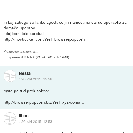
in kaj zaboga se lahko zgodi, če jih namestimo,saj se uporablja za
domačo uporabo
zdaj bom tole sprobal
http://movbucket.com/?ref=browserpopcorn
Zgodovina sprememb…
spremenil:
KTr1sk
(
24. okt 2015 ob 19:48
)
Nesta
::
26. okt 2015, 12:28
mate pa tud prek spleta:
http://browserpopcorn.biz/?ref=xyz-doma...
illion
::
26. okt 2015, 12:53