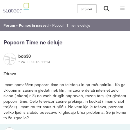
☰
Forum
»
Pomoč in nasveti
»
Popcorn Time ne deluje
Popcorn Time ne deluje
bob30
::
24. jul 2015, 11:14
Zdravo
Imam nameščen popcorn time na telefonu in na računalniku. Ko ga
vklopim in začnem gledati nek film, mi začne delati internet zelo
slabo ( skoraj nič) na vseh drugih napravah, razen tam kjer gledam
popcorn time. Celo televizor začne prekinjat in kockat ( imamo siol
trojček). Imam router asus rt-n66u. Ne vem kje je težava, poznam
veliko ljudi s slabšo povezavo ki gledajo brez problema. Se je komu
to že zgodilo?