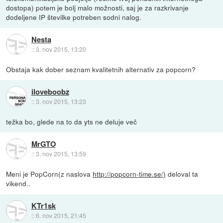
dostopa) potem je bolj malo možnosti, saj je za razkrivanje
dodeljene IP številke potreben sodni nalog.
Nesta
::
3. nov 2015, 13:20
Obstaja kak dober seznam kvalitetnih alternativ za popcorn?
iloveboobz
::
3. nov 2015, 13:23
težka bo, glede na to da yts ne deluje več
MrGTO
::
3. nov 2015, 13:59
Meni je PopCorn(z naslova
http://popcorn-time.se/)
deloval ta
vikend..
KTr1sk
::
6. nov 2015, 21:45