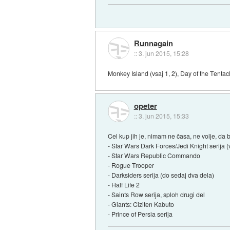
Runnagain
::
3. jun 2015, 15:28
Monkey Island (vsaj 1, 2), Day of the Tentacl
opeter
::
3. jun 2015, 15:33
Cel kup jih je, nimam ne časa, ne volje, da b
- Star Wars Dark Forces/Jedi Knight serija
- Star Wars Republic Commando
- Rogue Trooper
- Darksiders serija (do sedaj dva dela)
- Half Life 2
- Saints Row serija, sploh drugi del
- Giants: Ciziten Kabuto
- Prince of Persia serija