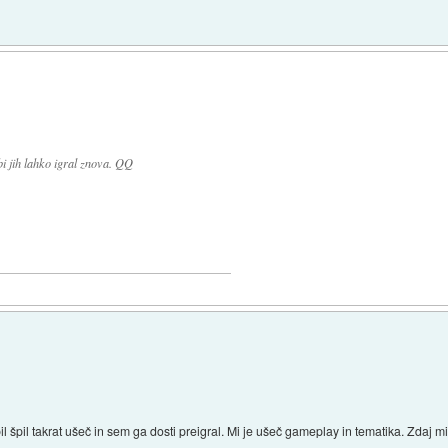
bi jih lahko igral znova. QQ
 špil takrat ušeč in sem ga dosti preigral. Mi je ušeč gameplay in tematika. Zdaj mi 