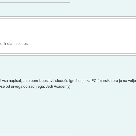
e, Indiana Jonesi...
i vse napisal, zato bom izpostavil sledeče igre/serije za PC (marsikatera je na voljo
 (vse od prvega do zadnjega: Jedi Academy)