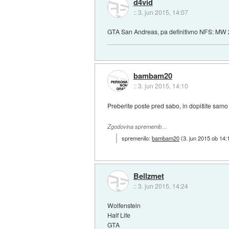
d4vid
::
3. jun 2015, 14:07
GTA San Andreas, pa definitivno NFS: MW 
bambam20
::
3. jun 2015, 14:10
Preberite poste pred sabo, in dopišite samo 
Zgodovina sprememb…
spremenilo:
bambam20
(
3. jun 2015 ob 14:
Bellzmet
::
3. jun 2015, 14:24
Wolfenstein
Half Life
GTA