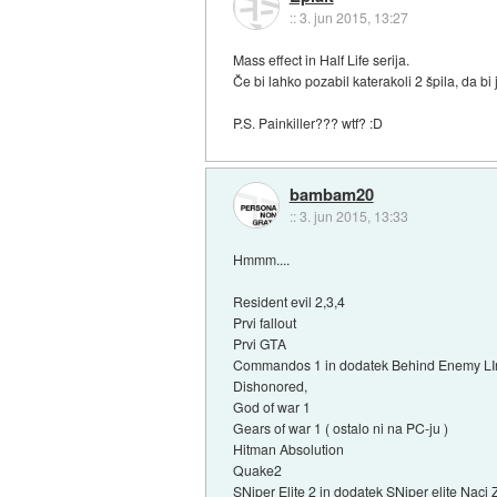
::
3. jun 2015, 13:27
Mass effect in Half Life serija.
Če bi lahko pozabil katerakoli 2 špila, da bi
P.S. Painkiller??? wtf? :D
bambam20
::
3. jun 2015, 13:33
Hmmm....
Resident evil 2,3,4
Prvi fallout
Prvi GTA
Commandos 1 in dodatek Behind Enemy LI
Dishonored,
God of war 1
Gears of war 1 ( ostalo ni na PC-ju )
Hitman Absolution
Quake2
SNiper Elite 2 in dodatek SNiper elite Naci