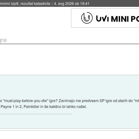
eto za večkratno uporabo
::
4. avg 2026 ob 19:41
gre
o "must-play-before-you-die" igre? Zanimajo me predvsem SP igre od starih do "
x Payne 1 in 2, Painkiller in še kakšno bi lahko našel.