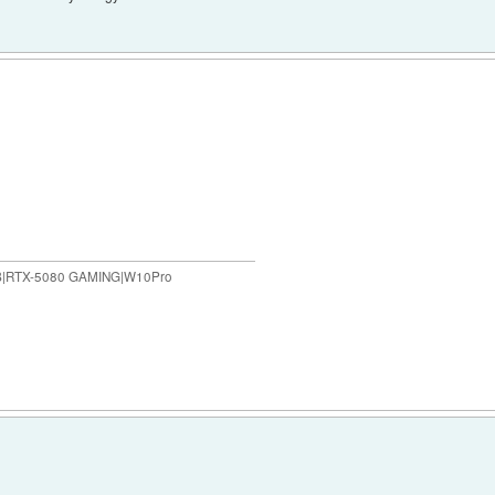
B|RTX-5080 GAMING|W10Pro