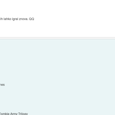
 jih lahko igral znova. QQ
nes
 Zombie Army Trilogy