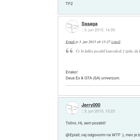
TF2
Sssaga
::
3. jun 2015, 14:35
Epialt
je
3. jun 2015 ob 13:27
izjavil
:
Če bi lahko pozabil katerakoli 2 špila, da 
Enako!
Deus Ex & GTA (SA) univerzum.
Jerry000
::
3. jun 2015, 15:23
Točno, HL sem pozabil!
@Epialt, naj odgovorim na WTF :), men je bil