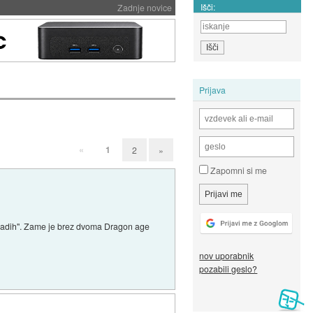
Išči:
Zadnje novice
Prijava
«
1
2
»
Zapomni si me
mladih". Zame je brez dvoma Dragon age
nov uporabnik
pozabili geslo?