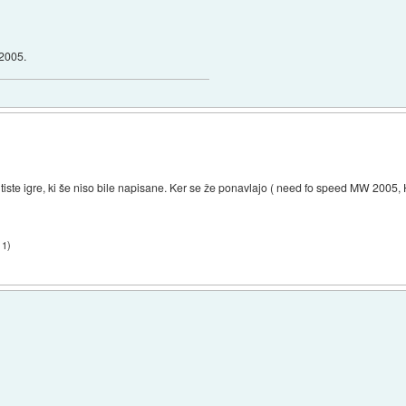
2005.
tiste igre, ki še niso bile napisane. Ker se že ponavlajo ( need fo speed MW 2005, Ha
11
)