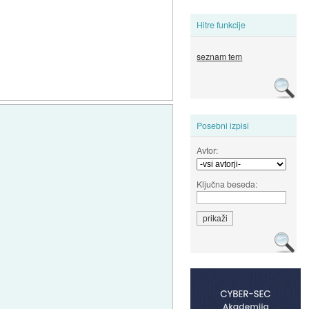
Hitre funkcije
seznam tem
Posebni izpisi
Avtor:
Ključna beseda: