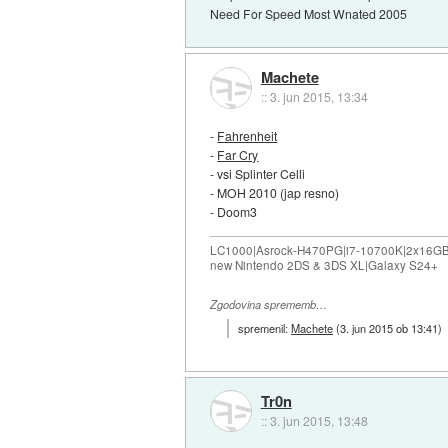
Need For Speed Most Wnated 2005
Machete
::
3. jun 2015, 13:34
-
Fahrenheit
-
Far Cry
- vsi Splinter Celli
- MOH 2010 (jap resno)
- Doom3
LC1000|Asrock-H470PG|i7-10700K|2x16G
new Nintendo 2DS & 3DS XL|Galaxy S24+
Zgodovina sprememb…
spremenil:
Machete
(
3. jun 2015 ob 13:41
)
Tr0n
::
3. jun 2015, 13:48