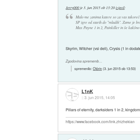
Jerry000
je
3. jun 2015 ob 13:20
izjavil
:
Malo me zanima katere so za vas takore
SP igre od starih do "mladih". Zame je br
Max Payne 1 in 2, Painkiller in še kakšno 
Skyrim, Witcher (vsi deli), Crysis (1 in dodat
Zgodovina sprememb…
spremenilo:
Olórin
(
3. jun 2015 ob 13:53
)
L1nK
::
3. jun 2015, 14:05
Pillars of eternity, darksiders 1 in 2, kingdo
https://www.facebook.com/link.zhizhekian