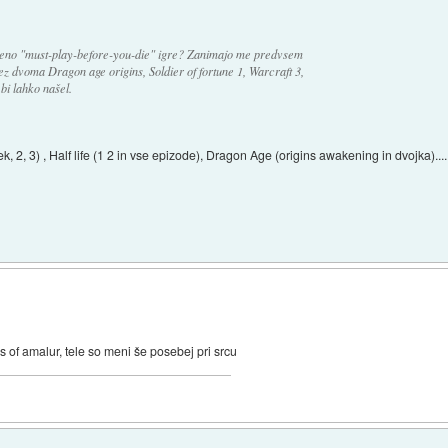
čeno "must-play-before-you-die" igre? Zanimajo me predvsem
ez dvoma Dragon age origins, Soldier of fortune 1, Warcraft 3,
bi lahko našel.
ek, 2, 3) , Half life (1 2 in vse epizode), Dragon Age (origins awakening in dvojka)....
ms of amalur, tele so meni še posebej pri srcu