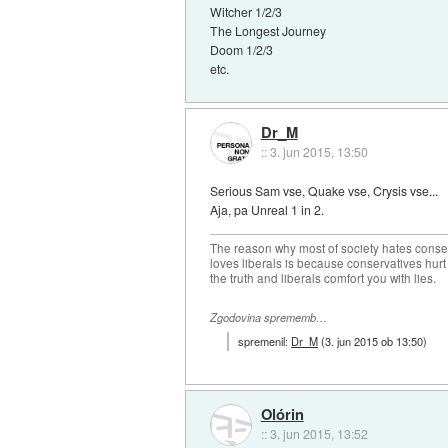
Witcher 1/2/3
The Longest Journey
Doom 1/2/3
etc.
Dr_M
::
3. jun 2015, 13:50
Serious Sam vse, Quake vse, Crysis vse...
Aja, pa Unreal 1 in 2.
The reason why most of society hates conse
loves liberals is because conservatives hurt
the truth and liberals comfort you with lies.
Zgodovina sprememb…
spremenil:
Dr_M
(
3. jun 2015 ob 13:50
)
Olórin
::
3. jun 2015, 13:52