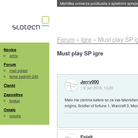
Evropska vesoljska agencija razvija svojo rak
Forum
»
Igre
»
Must play SP i
Novice
Must play SP igre
arhiv
Forum
mali oglasi
teme zadnjih 24h
Jerry000
Članki
::
3. jun 2015, 13:20
Zaposlitve
Malo me zanima katere so za vas takorečen
brskaj
origins, Soldier of fortune 1, Warcraft 3, Ma
Ostalo
pravila
Epialt