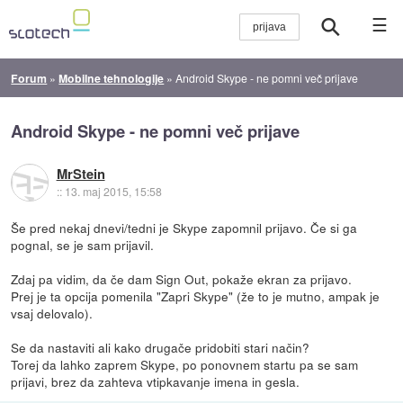
☰
Forum
»
Mobilne tehnologije
»
Android Skype - ne pomni več prijave
Android Skype - ne pomni več prijave
MrStein
::
13. maj 2015, 15:58
Še pred nekaj dnevi/tedni je Skype zapomnil prijavo. Če si ga
pognal, se je sam prijavil.
Zdaj pa vidim, da če dam Sign Out, pokaže ekran za prijavo.
Prej je ta opcija pomenila "Zapri Skype" (že to je mutno, ampak je
vsaj delovalo).
Se da nastaviti ali kako drugače pridobiti stari način?
Torej da lahko zaprem Skype, po ponovnem startu pa se sam
prijavi, brez da zahteva vtipkavanje imena in gesla.