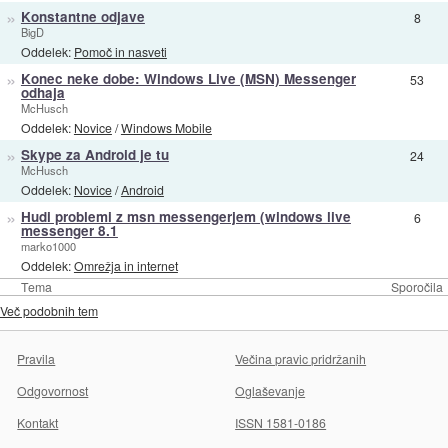
»
Konstantne odjave
8
BigD
Oddelek:
Pomoč in nasveti
»
Konec neke dobe: Windows Live (MSN) Messenger
53
odhaja
McHusch
Oddelek:
Novice
/
Windows Mobile
»
Skype za Android je tu
24
McHusch
Oddelek:
Novice
/
Android
»
Hudi problemi z msn messengerjem (windows live
6
messenger 8.1
marko1000
Oddelek:
Omrežja in internet
Tema
Sporočila
Več podobnih tem
Pravila
Večina pravic pridržanih
Odgovornost
Oglaševanje
Kontakt
ISSN 1581-0186