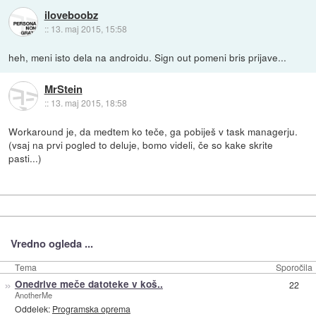
iloveboobz
::
13. maj 2015, 15:58
heh, meni isto dela na androidu. Sign out pomeni bris prijave...
MrStein
::
13. maj 2015, 18:58
Workaround je, da medtem ko teče, ga pobiješ v task managerju.
(vsaj na prvi pogled to deluje, bomo videli, če so kake skrite
pasti...)
Vredno ogleda ...
Tema
Sporočila
»
Onedrive meče datoteke v koš..
22
AnotherMe
Oddelek:
Programska oprema