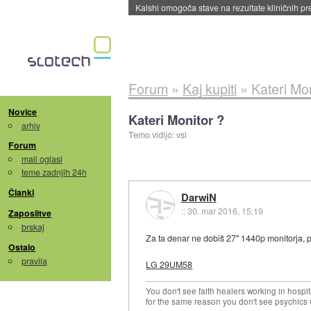
Sandisk že prodal več kot polovico SSD-jev za 
Forum
»
Kaj kupiti
»
Kateri Mon
Novice
Kateri Monitor ?
arhiv
Temo vidijo: vsi
Forum
mali oglasi
teme zadnjih 24h
Članki
DarwiN
::
30. mar 2016, 15:19
Zaposlitve
brskaj
Za ta denar ne dobiš 27" 1440p monitorja, p
Ostalo
pravila
LG 29UM58
You don't see faith healers working in hospit
for the same reason you don't see psychics w