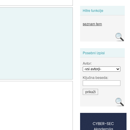
Hitre funkcije
seznam tem
Posebni izpisi
Avtor:
Ključna beseda: