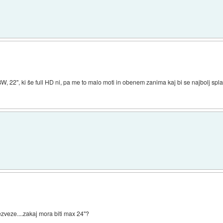
 22", ki še full HD ni, pa me to malo moti in obenem zanima kaj bi se najbolj spl
zveze....zakaj mora biti max 24''?