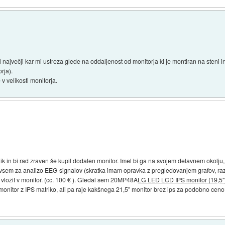
največji kar mi ustreza glede na oddaljenost od monitorja ki je montiran na steni in
rja).
 v velikosti monitorja.
 in bi rad zraven še kupil dodaten monitor. Imel bi ga na svojem delavnem okolju, p
predvsem za analizo EEG signalov (skratka imam opravka z pregledovanjem grafov, raznih
 vložit v monitor. (cc. 100 € ). Gledal sem 20MP48A
LG LED LCD IPS monitor (19,5"
monitor z IPS matriko, ali pa raje kakšnega 21,5" monitor brez ips za podobno cen