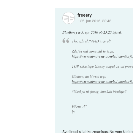
freesty
::
25. jun 2016, 22:48
BlueBerry
je
3. apr 2016 ob 23:25
izjavil
:
Thx, izbral P414D in je ql!
Zdej bi rad zamenjal še tega:
https://www.mimovrste.com/led-monitorji..
TOP slika lepo Glossy ampak se mi preveč 
Gledam, da bi vzel tega
https://www.mimovrste.com/led-monitorji..
350cd pa ni glossy, ima kdo izkušnje?
Iščem 27"
lp
Svetilnost si lahko zmanjsas. Ne vem kje j