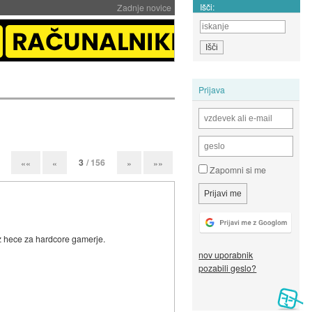
Išči:
Zadnje novice
Prijava
3
/ 156
««
«
»
»»
Zapomni si me
Hz hece za hardcore gamerje.
nov uporabnik
pozabili geslo?