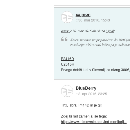
sajmon
::
30. mar 2016, 15:43
4ever
je
30. mar 2016 ob 06:24
izjavil
:
Kateri monitor pa priporočate do 300€ (ma
resolucija 2560x1440 lahko pa je tudi man
P2416D
U2515H
Prvega dobiš tudi v Sloveniji za okrog 300
BlueBerry
::
3. apr 2016, 23:25
Thx, izbral P414D in je ql!
Zdej bi rad zamenjal še tega:
https://www.mimovrste.com/led-monitorji...