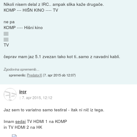
Nikoli nisem delal z IRC.. ampak slika kaže drugače.
KOMP --- HIŠN KINO ---- TV
ne pa
KOMP ---- Hišni kino
||||
||||
TV
čeprav mam jaz 5.1 zvezan tako kot ti..samo z navadni kabli.
Zgodovina sprememb…
spremenilo:
PredatorX
(
7. apr 2015 ob 12:07
)
ircr
::
7. apr 2015, 12:12
Jaz sem to variatno samo testiral - itak ni nič iz tega.
Imam
sedaj
TV HDMI 1 na KOMP
in TV HDMI 2 na HK