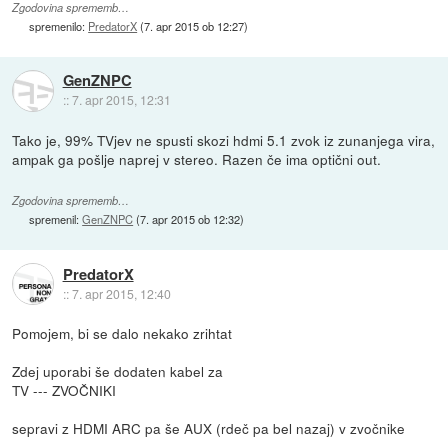
Zgodovina sprememb…
spremenilo:
PredatorX
(
7. apr 2015 ob 12:27
)
GenZNPC
::
7. apr 2015, 12:31
Tako je, 99% TVjev ne spusti skozi hdmi 5.1 zvok iz zunanjega vira,
ampak ga pošlje naprej v stereo. Razen če ima optični out.
Zgodovina sprememb…
spremenil:
GenZNPC
(
7. apr 2015 ob 12:32
)
PredatorX
::
7. apr 2015, 12:40
Pomojem, bi se dalo nekako zrihtat
Zdej uporabi še dodaten kabel za
TV --- ZVOČNIKI
sepravi z HDMI ARC pa še AUX (rdeč pa bel nazaj) v zvočnike