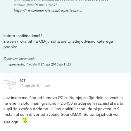
moralo spustiti pravi zvok?
https://www.mimovrste.com/razsiritvene-...
katero matično imaš?
zraven mora bit na CD-ju software ... zdej odvisno katerega
podpira.
Zgodovina sprememb…
spremenilo:
PredatorX
(
7. apr 2015 ob 11:27
)
ircr
::
7. apr 2015, 11:42
Jaz imam matično od Lenovo PCja. Na njej so 3je đeki za zvok in
na enem slotu imam grafično HD5450 in zdaj sem razmišljal da bi
kupil še zvočno dodatno, ki ima optični izhod, da bi povezal HK.
Instaliral sem driver od zvočne SoundMAX. So pa tej izhodi vsi
analogni.