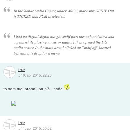
In the Xonar Audio Center, under 'Main', make sure SPDIF Out
is TICKED and PCM is selected.
I had no digital signal but got spdif pass through activated and
a peak while playing music or audio. I then opened the DG
audio center. In the main area I clicked on "spdif off" located
beneath this dropdown menu.
ircr
::
10. apr 2015, 22:26
to sem tudi probal, pa nič - nada
ircr
::
11. apr 2015, 00:02