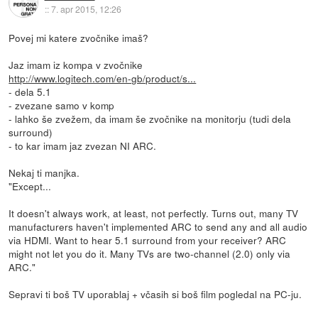
::
7. apr 2015, 12:26
Povej mi katere zvočnike imaš?
Jaz imam iz kompa v zvočnike
http://www.logitech.com/en-gb/product/s...
- dela 5.1
- zvezane samo v komp
- lahko še zvežem, da imam še zvočnike na monitorju (tudi dela
surround)
- to kar imam jaz zvezan NI ARC.
Nekaj ti manjka.
"Except...
It doesn't always work, at least, not perfectly. Turns out, many TV
manufacturers haven't implemented ARC to send any and all audio
via HDMI. Want to hear 5.1 surround from your receiver? ARC
might not let you do it. Many TVs are two-channel (2.0) only via
ARC."
Sepravi ti boš TV uporablaj + včasih si boš film pogledal na PC-ju.