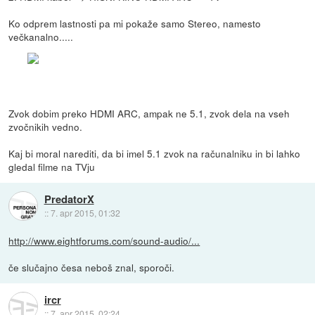
Ko odprem lastnosti pa mi pokaže samo Stereo, namesto
večkanalno.....
Zvok dobim preko HDMI ARC, ampak ne 5.1, zvok dela na vseh
zvočnikih vedno.
Kaj bi moral narediti, da bi imel 5.1 zvok na računalniku in bi lahko
gledal filme na TVju
PredatorX
::
7. apr 2015, 01:32
http://www.eightforums.com/sound-audio/...
če slučajno česa neboš znal, sporoči.
ircr
::
7. apr 2015, 02:24