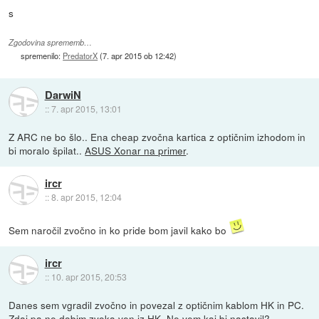
s
Zgodovina sprememb…
spremenilo:
PredatorX
(
7. apr 2015 ob 12:42
)
DarwiN
::
7. apr 2015, 13:01
Z ARC ne bo šlo.. Ena cheap zvočna kartica z optičnim izhodom in
bi moralo špilat..
ASUS Xonar na primer
.
ircr
::
8. apr 2015, 12:04
Sem naročil zvočno in ko pride bom javil kako bo
ircr
::
10. apr 2015, 20:53
Danes sem vgradil zvočno in povezal z optičnim kablom HK in PC.
Zdaj pa ne dobim zvoka ven iz HK. Ne vem kaj bi nastavil?