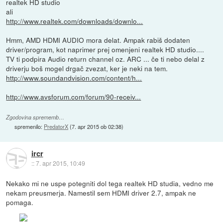
realtek HD studio
ali
http://www.realtek.com/downloads/downlo...
Hmm, AMD HDMI AUDIO mora delat. Ampak rabiš dodaten
driver/program, kot naprimer prej omenjeni realtek HD studio....
TV ti podpira Audio return channel oz. ARC ... če ti nebo delal z
driverju boš mogel drgač zvezat, ker je neki na tem.
http://www.soundandvision.com/content/h...
http://www.avsforum.com/forum/90-receiv...
Zgodovina sprememb…
spremenilo:
PredatorX
(
7. apr 2015 ob 02:38
)
ircr
::
7. apr 2015, 10:49
Nekako mi ne uspe potegniti dol tega realtek HD studia, vedno me
nekam preusmerja. Namestil sem HDMI driver 2.7, ampak ne
pomaga.