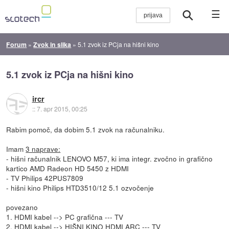
☰
Forum
»
Zvok in slika
»
5.1 zvok iz PCja na hišni kino
5.1 zvok iz PCja na hišni kino
ircr
::
7. apr 2015, 00:25
Rabim pomoč, da dobim 5.1 zvok na računalniku.
Imam
3 naprave:
- hišni računalnik LENOVO M57, ki ima integr. zvočno in grafično
kartico AMD Radeon HD 5450 z HDMI
- TV Philips 42PUS7809
- hišni kino Philips HTD3510/12 5.1 ozvočenje
povezano
1. HDMI kabel --> PC grafična --- TV
2. HDMI kabel --> HIŠNI KINO HDMI ARC --- TV