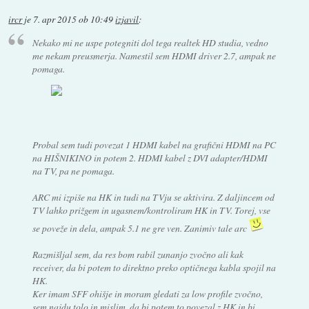
ircr
je
7. apr 2015 ob 10:49
izjavil
:
Nekako mi ne uspe potegniti dol tega realtek HD studia, vedno
me nekam preusmerja. Namestil sem HDMI driver 2.7, ampak ne
pomaga.
Probal sem tudi povezat 1 HDMI kabel na grafični HDMI na PC
na HIŠNIKINO in potem 2. HDMI kabel z DVI adapter/HDMI
na TV, pa ne pomaga.
ARC mi izpiše na HK in tudi na TVju se aktivira. Z daljincem od
TV lahko prižgem in ugasnem/kontroliram HK in TV. Torej, vse
se poveže in dela, ampak 5.1 ne gre ven. Zanimiv tale arc
Razmišljal sem, da res bom rabil zunanjo zvočno ali kak
receiver, da bi potem to direktno preko optičnega kabla spojil na
HK.
Ker imam SFF ohišje in moram gledati za low profile zvočno,
sem najdu tolo in mislim, da bi potem to povezal z HK in bi