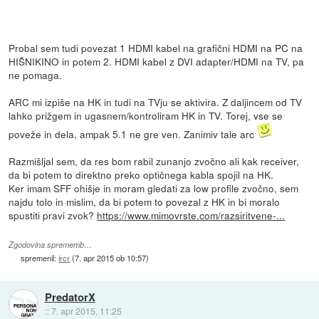
Probal sem tudi povezat 1 HDMI kabel na grafični HDMI na PC na
HIŠNIKINO in potem 2. HDMI kabel z DVI adapter/HDMI na TV, pa
ne pomaga.
ARC mi izpiše na HK in tudi na TVju se aktivira. Z daljincem od TV
lahko prižgem in ugasnem/kontroliram HK in TV. Torej, vse se
poveže in dela, ampak 5.1 ne gre ven. Zanimiv tale arc
Razmišljal sem, da res bom rabil zunanjo zvočno ali kak receiver,
da bi potem to direktno preko optičnega kabla spojil na HK.
Ker imam SFF ohišje in moram gledati za low profile zvočno, sem
najdu tolo in mislim, da bi potem to povezal z HK in bi moralo
spustiti pravi zvok?
https://www.mimovrste.com/razsiritvene-...
Zgodovina sprememb…
spremenil:
ircr
(
7. apr 2015 ob 10:57
)
PredatorX
::
7. apr 2015, 11:25