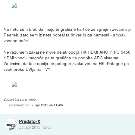
Na netu sem bral, da imajo te grafične kartice že vgrajen zvočni čip
Realtek, zato sem iz neta pobral ta driver in ga namestil - ampak
vseeno noče.
Ne razumem zakaj ne more delati opcija HK HDMI ARC in PC 5450
HDMI vhod - mogoče pa ta grafična ne podpira ARC sistema....
Zanimivo, da tale opcija ne potegne zvoka ven na HK. Potegne pa
zvok preko DVIja na TV?
Zgodovina sprememb…
spremenil:
ircr
(
7. apr 2015 ob 11:49
)
PredatorX
::
7. apr 2015, 12:06