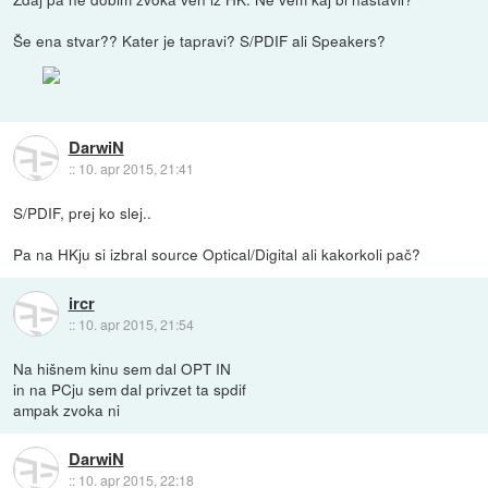
Še ena stvar?? Kater je tapravi? S/PDIF ali Speakers?
DarwiN
::
10. apr 2015, 21:41
S/PDIF, prej ko slej..
Pa na HKju si izbral source Optical/Digital ali kakorkoli pač?
ircr
::
10. apr 2015, 21:54
Na hišnem kinu sem dal OPT IN
in na PCju sem dal privzet ta spdif
ampak zvoka ni
DarwiN
::
10. apr 2015, 22:18