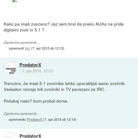
Kako pa imaš zvezano? Jaz sem bral da preko AUXa ne pride
digitalni zvok in 5.1 ?
Zgodovina sprememb…
spremenil:
ircr
(
7. apr 2015 ob 12:13
)
PredatorX
::
7. apr 2015, 12:13
Trenutno, če imaš 5.1 zvočnike lahko uporabljaš samo zvočnik.
Vsekakor morajo biti zvočniki in TV povezani za IRC.
Počakaj malo? bom probal doma.
Zgodovina sprememb…
spremenilo:
PredatorX
(
7. apr 2015 ob 12:14
)
PredatorX