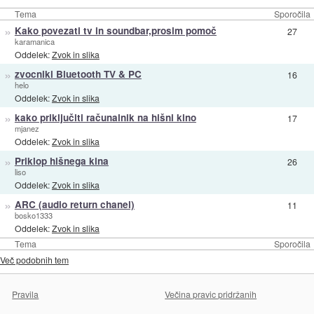
Tema
Sporočila
»
Kako povezati tv in soundbar,prosim pomoč
27
karamanica
Oddelek:
Zvok in slika
»
zvocniki Bluetooth TV & PC
16
helo
Oddelek:
Zvok in slika
»
kako priključiti računalnik na hišni kino
17
mjanez
Oddelek:
Zvok in slika
»
Priklop hišnega kina
26
liso
Oddelek:
Zvok in slika
»
ARC (audio return chanel)
11
bosko1333
Oddelek:
Zvok in slika
Tema
Sporočila
Več podobnih tem
Pravila
Večina pravic pridržanih