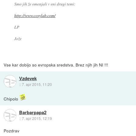
Smo jih že omenjali v eni drugi temi:
http://www.cosylab.com/
LP
Jože
Vse kar dobijo so evropska sredstva. Brez njih jih NI !!!
Vzdevek
::
7. apr 2015, 11:20
Chipolo
Barbarpapa2
::
7. apr 2015, 12:19
Pozdrav