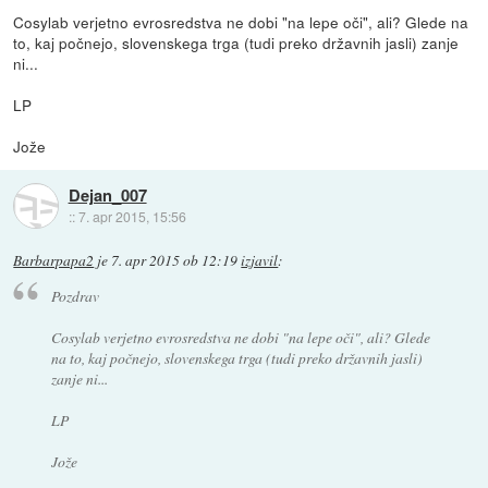
Cosylab verjetno evrosredstva ne dobi "na lepe oči", ali? Glede na
to, kaj počnejo, slovenskega trga (tudi preko državnih jasli) zanje
ni...
LP
Jože
Dejan_007
::
7. apr 2015, 15:56
Barbarpapa2
je
7. apr 2015 ob 12:19
izjavil
:
Pozdrav
Cosylab verjetno evrosredstva ne dobi "na lepe oči", ali? Glede
na to, kaj počnejo, slovenskega trga (tudi preko državnih jasli)
zanje ni...
LP
Jože