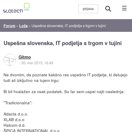
☰
Forum
»
Loža
»
Uspešna slovenska, IT podjetja s trgom v tujini
Uspešna slovenska, IT podjetja s trgom v tujini
Gitmo
::
30. mar 2015, 16:49
Ne dvomim, da poznate kakšno res uspešno IT podjetje, ki delujejo
tudi ali izključno na tujem trgu:
Bi bil hvalažen za vsak podatek. So far sem uspel najti naslednja:
"Tradicionalna":
Adacta d.o.o.
XLAB d.o.o
Halcom d.d.
ŠPICA INTERNATIONAL d.o.o.