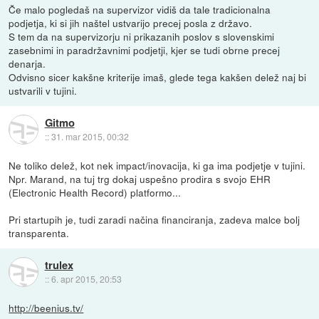
Če malo pogledaš na supervizor vidiš da tale tradicionalna
podjetja, ki si jih naštel ustvarijo precej posla z državo.
S tem da na supervizorju ni prikazanih poslov s slovenskimi
zasebnimi in paradržavnimi podjetji, kjer se tudi obrne precej
denarja.
Odvisno sicer kakšne kriterije imaš, glede tega kakšen delež naj bi
ustvarili v tujini.
Gitmo
::
31. mar 2015, 00:32
Ne toliko delež, kot nek impact/inovacija, ki ga ima podjetje v tujini.
Npr. Marand, na tuj trg dokaj uspešno prodira s svojo EHR
(Electronic Health Record) platformo...
Pri startupih je, tudi zaradi načina financiranja, zadeva malce bolj
transparenta.
trulex
::
6. apr 2015, 20:53
http://beenius.tv/