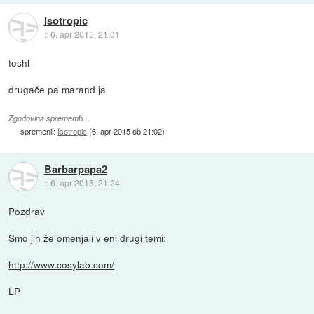
Isotropic
::
6. apr 2015, 21:01
toshl
drugače pa marand ja
Zgodovina sprememb…
spremenil:
Isotropic
(
6. apr 2015 ob 21:02
)
Barbarpapa2
::
6. apr 2015, 21:24
Pozdrav
Smo jih že omenjali v eni drugi temi:
http://www.cosylab.com/
LP