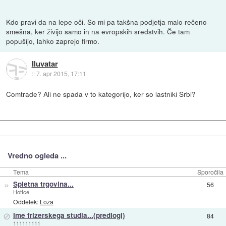
Kdo pravi da na lepe oči. So mi pa takšna podjetja malo rečeno
smešna, ker živijo samo in na evropskih sredstvih. Če tam
popušijo, lahko zaprejo firmo.
Iluvatar
::
7. apr 2015, 17:11
Comtrade? Ali ne spada v to kategorijo, ker so lastniki Srbi?
Vredno ogleda ...
Tema
Sporočila
»
Spletna trgovina...
56
HotIce
Oddelek:
Loža
⊘
Ime frizerskega studia...(predlogi)
84
111111111