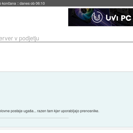
no končana
::
danes ob 06:10
erver v podjetju
lovne postaje ugaša... razen tam kjer uporabljajo prenosnike.