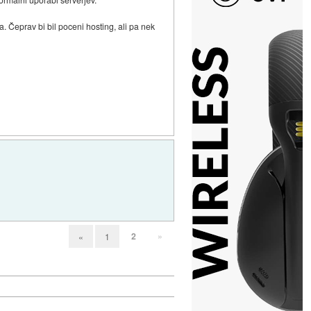
 Čeprav bi bil poceni hosting, ali pa nek
2
»
«
1