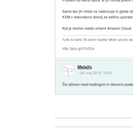
Samo ker jih nihče ne nadzoruje in gleda nj
KVM v redundanci dovolj za večino uporabn
Kot je recimo nekdo omenil Amazon Cloud. 
"Life is hard; it's even harder when you're st
http://goo.gl/2YuS2x
Malajlo
::
26. maj 2015, 19:55
Če izbiram med hostingom in delovno postajo, 