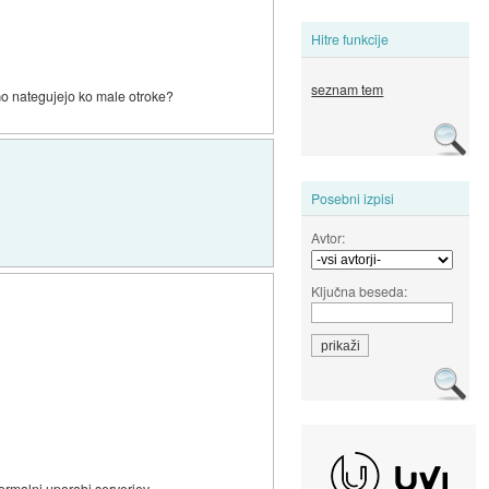
Hitre funkcije
seznam tem
samo nategujejo ko male otroke?
Posebni izpisi
Avtor:
Ključna beseda:
normalni uporabi serverjev.