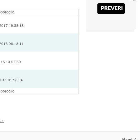
poročilo
 2017 19:38:18
 2016 08:18:11
015 14:07:50
2011 01:53:54
poročilo
a »
Na vrh ^