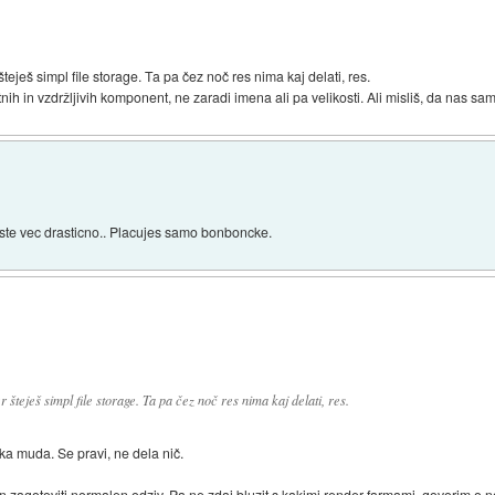
eješ simpl file storage. Ta pa čez noč res nima kaj delati, res.
stnih in vzdržljivih komponent, ne zaradi imena ali pa velikosti. Ali misliš, da nas 
ste vec drasticno.. Placujes samo bonboncke.
šteješ simpl file storage. Ta pa čez noč res nima kaj delati, res.
ka muda. Se pravi, ne dela nič.
in zagotoviti normalen odziv. Pa ne zdaj bluzit s kakimi render farmami, govorim o 