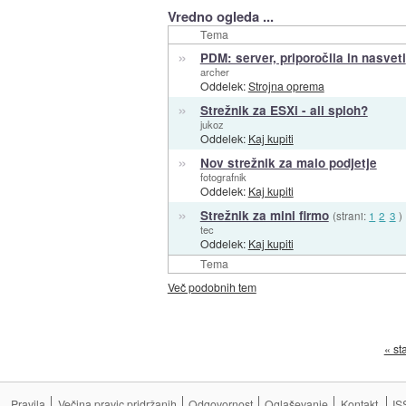
Vredno ogleda ...
Tema
»
PDM: server, priporočila in nasveti
archer
Oddelek:
Strojna oprema
»
Strežnik za ESXi - ali sploh?
jukoz
Oddelek:
Kaj kupiti
»
Nov strežnik za malo podjetje
fotografnik
Oddelek:
Kaj kupiti
»
Strežnik za mini firmo
(strani:
1
2
3
)
tec
Oddelek:
Kaj kupiti
Tema
Več podobnih tem
« st
Pravila
Večina pravic pridržanih
Odgovornost
Oglaševanje
Kontakt
IS