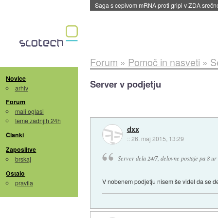
Saga s cepivom mRNA proti gripi v ZDA sreč
Forum
»
Pomoč in nasveti
»
S
Novice
Server v podjetju
arhiv
Forum
mali oglasi
teme zadnjih 24h
dxx
Članki
::
26. maj 2015, 13:29
Zaposlitve
Server dela 24/7, delovne postaje pa 8 ur
brskaj
Ostalo
V nobenem podjetju nisem še videl da se de
pravila