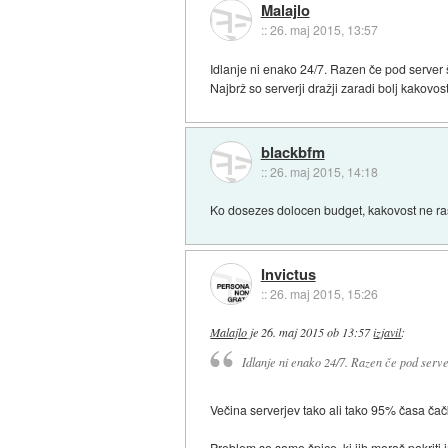
Malajlo
::
26. maj 2015, 13:57
Idlanje ni enako 24/7. Razen če pod server št
Najbrž so serverji dražji zaradi bolj kakovo
blackbfm
::
26. maj 2015, 14:18
Ko dosezes dolocen budget, kakovost ne ra
Invictus
::
26. maj 2015, 15:26
Malajlo
je
26. maj 2015 ob 13:57
izjavil
:
Idlanje ni enako 24/7. Razen če pod server 
Večina serverjev tako ali tako 95% časa čač
Problem so samo špice, ki jih moraš pokriti 