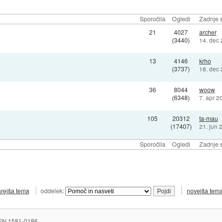
Sporočila
Ogledi
Zadnje s
21
4027
archer
(3440)
14. dec
13
4146
krho
(3737)
18. dec
36
8044
woow
(6348)
7. apr 2
105
20312
ta-mau
(17407)
21. jun 
Sporočila
Ogledi
Zadnje s
arejša tema
oddelek:
novejša tem
SN 1581-0186