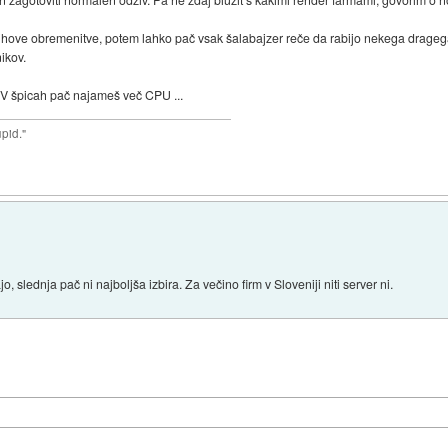
ihove obremenitve, potem lahko pač vsak šalabajzer reče da rabijo nekega dragega.
ikov.
V špicah pač najameš več CPU ...
upid."
slednja pač ni najboljša izbira. Za večino firm v Sloveniji niti server ni.