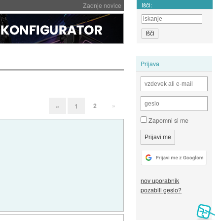
Išči:
Zadnje novice
Prijava
2
»
«
1
Zapomni si me
nov uporabnik
pozabili geslo?