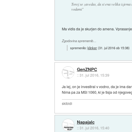
Torej se zavedas, da si ena velika izjema i
vodami"
Ma vidis da je skurjen do amena. Vprasanje k
Zgodovina sprememb…
spremenilo:
klinker
(
31. jul 2016 ob 15:38
)
GenZNPC
::
31. jul 2016, 15:39
Ja lej, on je investiral v vodno, da je ima da
Nima pa za MSI 1060, ki je tisja od njegov
skibidi
Napajalc
::
31. jul 2016, 15:40