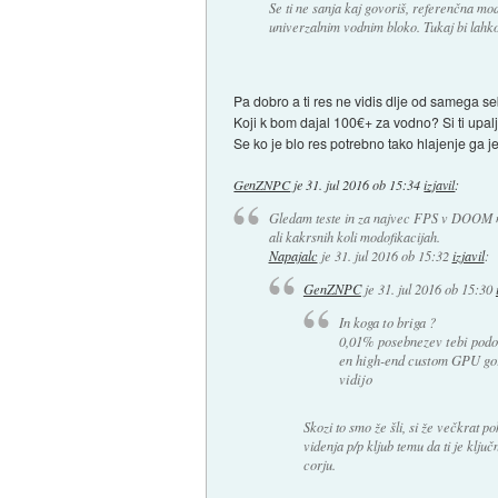
Se ti ne sanja kaj govoriš, referenčna mo
univerzalnim vodnim bloko. Tukaj bi lahko
Pa dobro a ti res ne vidis dlje od samega s
Koji k bom dajal 100€+ za vodno? Si ti upalj
Se ko je blo res potrebno tako hlajenje ga 
GenZNPC
je
31. jul 2016 ob 15:34
izjavil
:
Gledam teste in za najvec FPS v DOOM na
ali kakrsnih koli modofikacijah.
Napajalc
je
31. jul 2016 ob 15:32
izjavil
:
GenZNPC
je
31. jul 2016 ob 15:30
In koga to briga ?
0,01% posebnezev tebi podobn
en high-end custom GPU gor
vidijo
Skozi to smo že šli, si že večkrat 
videnja p/p kljub temu da ti je klj
corju.