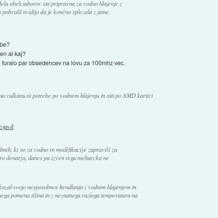
dela obeh taborov sta pripravna za vodno hlajenje z
 pohvalil nvidijo da je končno splezala z jame.
ebe?
en al kaj?
je furalo par obsedencev na lovu za 100mhz vec.
 vulkanu ni potrebe po vodnem hlajenju in niti po AMD kartici
izjavil
:
ih, ki so za vodno in modifikacije zapravili za
o denarja, danes pa izven tega mehurcka ne
pokazal svojo nesposobnos hendlanja z vodnim hlajenjem in
učnega pomena tišina in z neznanega razloga temperatura na