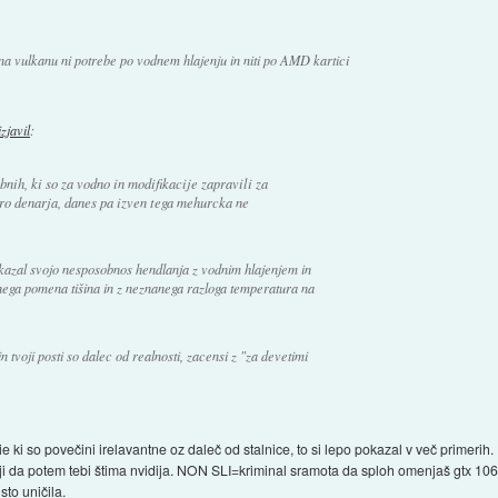
 vulkanu ni potrebe po vodnem hlajenju in niti po AMD kartici
izjavil
:
ih, ki so za vodno in modifikacije zapravili za
o denarja, danes pa izven tega mehurcka ne
pokazal svojo nesposobnos hendlanja z vodnim hlajenjem in
učnega pomena tišina in z neznanega razloga temperatura na
n tvoji posti so dalec od realnosti, zacensi z "za devetimi
dijie ki so povečini irelavantne oz daleč od stalnice, to si lepo pokazal v več primer
i da potem tebi štima nvidija. NON SLI=kriminal sramota da sploh omenjaš gtx 106
sto uničila.