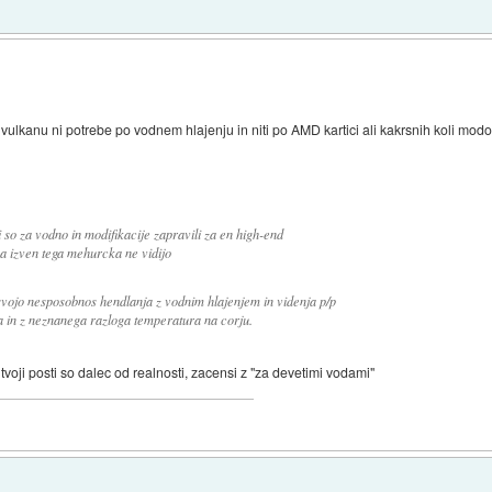
kanu ni potrebe po vodnem hlajenju in niti po AMD kartici ali kakrsnih koli modof
so za vodno in modifikacije zapravili za en high-end
 izven tega mehurcka ne vidijo
l svojo nesposobnos hendlanja z vodnim hlajenjem in videnja p/p
na in z neznanega razloga temperatura na corju.
tvoji posti so dalec od realnosti, zacensi z "za devetimi vodami"