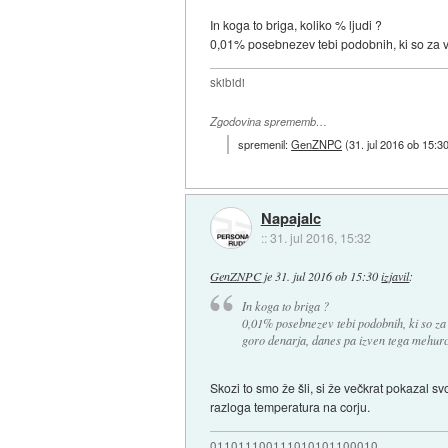
In koga to briga, koliko % ljudi ?
0,01% posebnezev tebi podobnih, ki so za v
skibidi
Zgodovina sprememb…
spremenil:
GenZNPC
(
31. jul 2016 ob 15:3
Napajalc
::
31. jul 2016, 15:32
GenZNPC
je
31. jul 2016 ob 15:30
izjavil
:
In koga to briga ?
0,01% posebnezev tebi podobnih, ki so za
goro denarja, danes pa izven tega mehurc
Skozi to smo že šli, si že večkrat pokazal 
razloga temperatura na corju.
011011100111010101100010