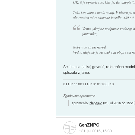
OK. ti je opraviceno. Cas je, da vklopis 
Tako kot, danes tumis nekaj. V bistvu pa 
alternativa od reaktivske izvedbe 480 z 4
Vemo zakaj ne podpirate vodnega hla
fantastika,
Noben ne strasi narod.
Vodno hlajenje je za vsakega ob prvem na
Se ti ne sanja kaj govoriš, referenčna mode
splezala z jame.
011011100111010101100010
Zgodovina sprememb…
spremenilo:
Napajalc
(
31. jul 2016 ob 15:28
GenZNPC
::
31. jul 2016, 15:30