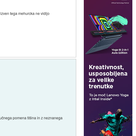
 izven tega mehurcka ne vidijo
ključnega pomena tišina in z neznanega