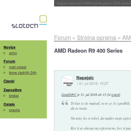
BMW v vozilih začel predvajati reklame
::
dane
Forum
»
Strojna oprema
»
AM
Novice
AMD Radeon R9 400 Series
arhiv
Forum
mali oglasi
teme zadnjih 24h
Napajalc
Članki
::
31. jul 2016, 15:27
Zaposlitve
GenZNPC
je
31. jul 2016 ob 15:24
izjavil
:
brskaj
To kar si zle napisal, so te ze 3x izpodbi
Ostalo
da se motis.
pravila
Na tisto, ko si rekel, da najdes mojo izjav
Ker ti se obesas na referencno, ker si pac 