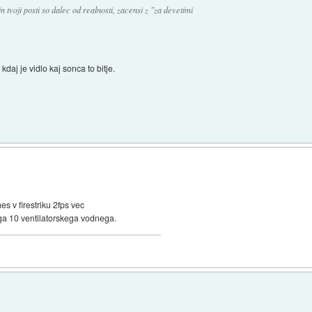
n tvoji posti so dalec od realnosti, zacensi z "za devetimi
daj je vidlo kaj sonca to bitje.
nes v firestriku 2fps vec
ega 10 ventilatorskega vodnega.