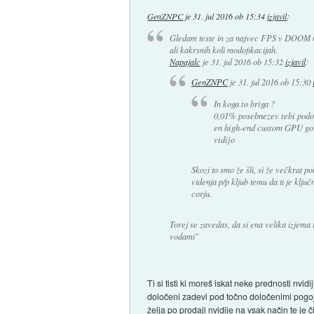
GenZNPC
je
31. jul 2016 ob 15:34
izjavil
:
Gledam teste in za najvec FPS v DOOM na
ali kakrsnih koli modofikacijah.
Napajalc
je
31. jul 2016 ob 15:32
izjavil
:
GenZNPC
je
31. jul 2016 ob 15:30
In koga to briga ?
0,01% posebnezev tebi podobn
en high-end custom GPU gor
vidijo
Skozi to smo že šli, si že večkrat 
videnja p/p kljub temu da ti je klj
corju.
Torej se zavedas, da si ena velika izjema i
vodami"
Ti si tisti ki moreš iskat neke prednosti nvi
določeni zadevi pod točno določenimi pogoj
želja po prodaji nvidije na vsak način te je či