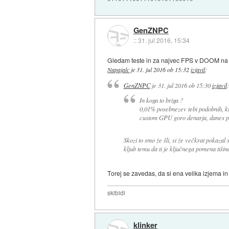
GenZNPC
::
31. jul 2016, 15:34
Gledam teste in za najvec FPS v DOOM na vul
Napajalc
je
31. jul 2016 ob 15:32
izjavil
:
GenZNPC
je
31. jul 2016 ob 15:30
izjavil
:
In koga to briga ?
0,01% posebnezev tebi podobnih, ki 
custom GPU goro denarja, danes pa
Skozi to smo že šli, si že večkrat pokaza
kljub temu da ti je ključnega pomena tiši
Torej se zavedas, da si ena velika izjema in 
skibidi
klinker