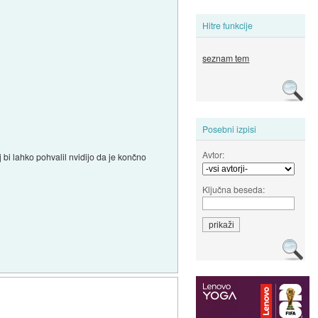
Hitre funkcije
seznam tem
Posebni izpisi
Avtor:
bi lahko pohvalil nvidijo da je končno
Ključna beseda: