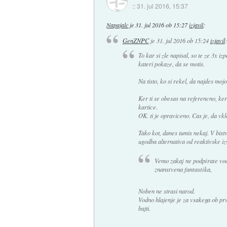
::
31. jul 2016, 15:37
Napajalc
je
31. jul 2016 ob 15:27
izjavil
:
GenZNPC
je
31. jul 2016 ob 15:24
izjavil
:
To kar si zle napisal, so te ze 3x 
kateri pokaze, da se motis.
Na tisto, ko si rekel, da najdes moj
Ker ti se obesas na referencno, ker 
kartice.
OK. ti je opraviceno. Cas je, da vk
Tako kot, danes tumis nekaj. V bist
ugodba alternativa od reaktivske i
Vemo zakaj ne podpirate vodn
znanstvena fantastika,
Noben ne strasi narod.
Vodno hlajenje je za vsakega ob p
bajti.