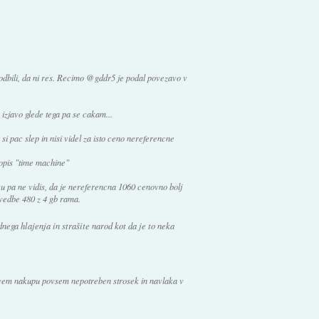
izpodbili, da ni res. Recimo @gddr5 je podal povezavo v
o izjavo glede tega pa se cakam...
si pac slep in nisi videl za isto ceno nereferencne
lopis "time machine"
vu pa ne vidis, da je nereferencna 1060 cenovno bolj
zvedbe 480 z 4 gb rama.
ega hlajenja in strašite narod kot da je to neka
rvem nakupu povsem nepotreben strosek in navlaka v