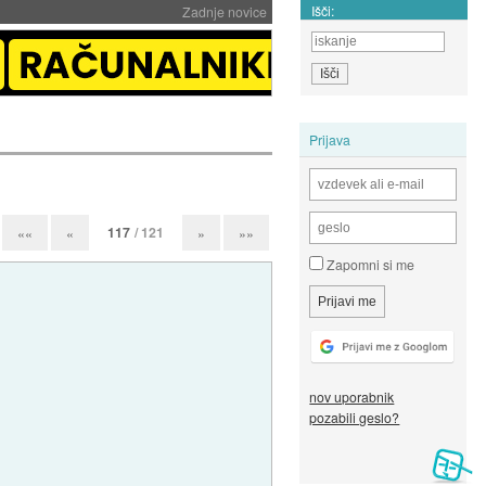
Išči:
Zadnje novice
Prijava
117
/ 121
««
«
»
»»
Zapomni si me
nov uporabnik
pozabili geslo?