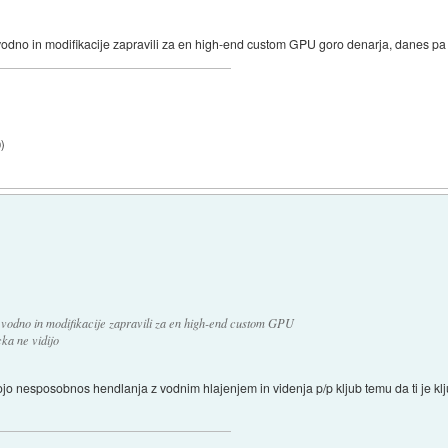
odno in modifikacije zapravili za en high-end custom GPU goro denarja, danes pa
0
)
 vodno in modifikacije zapravili za en high-end custom GPU
ka ne vidijo
svojo nesposobnos hendlanja z vodnim hlajenjem in videnja p/p kljub temu da ti je 