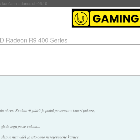
s ob 06:09
D Radeon R9 400 Series
li, da ni res. Recimo @gddr5 je podal povezavo v kateri pokaze,
o glede tega pa se cakam...
slep in nisi videl za isto ceno nereferencne kartice.