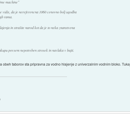
"time machine"
ne vidis, da je nereferencna 1060 cenovno bolj ugodba
 gb rama.
jenja in strašite narod kot da je to neka znanstvena
kupu povsem nepotreben strosek in navlaka v bajti.
la obeh taborov sta pripravna za vodno hlajenje z univerzalnim vodnim bloko. Tukaj 
)