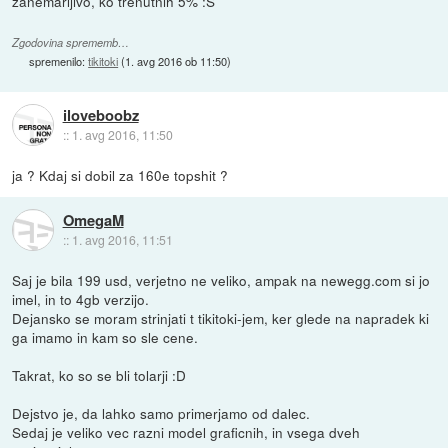
zanemarljivo, ko trenutnih 5% :S
Zgodovina sprememb…
spremenilo:
tikitoki
(
1. avg 2016 ob 11:50
)
iloveboobz
::
1. avg 2016, 11:50
ja ? Kdaj si dobil za 160e topshit ?
OmegaM
::
1. avg 2016, 11:51
Saj je bila 199 usd, verjetno ne veliko, ampak na newegg.com si jo
imel, in to 4gb verzijo.
Dejansko se moram strinjati t tikitoki-jem, ker glede na napradek ki
ga imamo in kam so sle cene.
Takrat, ko so se bli tolarji :D
Dejstvo je, da lahko samo primerjamo od dalec.
Sedaj je veliko vec razni model graficnih, in vsega dveh