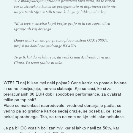
3. Z modifikacijami pridobis prakticno tako malo, da te vlozen
cas in strosek na koncu ko potegnes crto ni doprinesel cisto nic.
Razen tistih 5fps in 5db tisine, ki bi ga ze lahko mel takoj.
*Bi si lepo v zacetku kupil boljso grafo in ta cas zapravil za
igranje ali kaj drugega.
Danes dobis za eno povprecno placo custom GTX 1080Ti,
prej si pa dobil eno midrange RX 470x.
To je tk kot da nekdo rece, da vsak ki ima Androida fura gor
Ciana. Pa temu zdalec ni tako.
WTF? Ti nej bi kao mel neki pojma? Cene kartic so postale bolane
in se ne izboljsujejo, temvec slabsajo. Kje so casi, ko si za
preracunanih 80 EUR dobil spodoben performance, za dvakrat
toliko pa top shit?
Place so malenkost napredovale, vrednost denarja je padla, se
vedno pa so graficne kartice sedaj drazje, se posebaj, ce isces
nekaj uporabnega. Tko, sa res ne vem od kje tebi take nebuloze.
Je pa bil OC vcasih bolj zanimiv, ker si lahko navil za 50%, kar