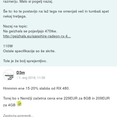
razmerju. Malo si pogelj nazaj.
Še to: ko te postavijo na laž tega ne omenjaš več in tumbaš spet
nekaj tretjega.
Nazaj na topic:
Na geizhals se pojavljajo 470tke.
http://geizhals.eu/sapphire-radeon-rx-4...
110W
Ostale specifikacije so še skrite.
Tole je že bolj sprejemljivo.
D3m
::
1. avg 2016, 11:36
Hmmmm ene 15-20% slabša od RX 480.
Torej bo v Nemčiji začetna cena ene 229EUR za 8GB in 209EUR
za 4GB
Zgodovina sprememb…