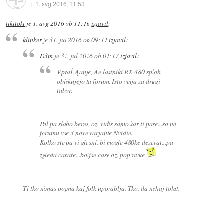
::
1. avg 2016, 11:53
tikitoki
je
1. avg 2016 ob 11:16
izjavil
:
klinker
je
31. jul 2016 ob 09:11
izjavil
:
D3m
je
31. jul 2016 ob 01:17
izjavil
:
VpraĹĄanje, Äe lastniki RX 480 sploh
obiskujejo ta forum. Isto velja za drugi
tabor.
Pol pa slabo beres, oz. vidis samo kar ti pase...so na
forumu vse 3 nove varjante Nvidie.
Kolko ste pa vi glasni, bi mogle 480ke dezevat...pa
zgleda cakate...boljse case oz. popravke
Ti tko nimas pojma kaj folk uporablja. Tko, da nehaj tolat.