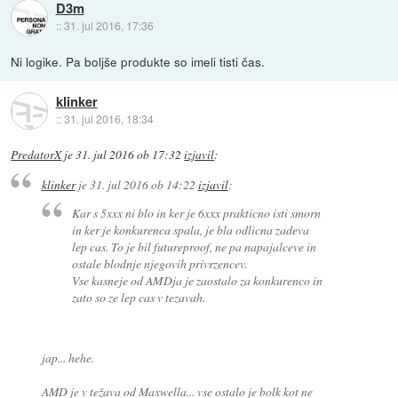
D3m
::
31. jul 2016, 17:36
Ni logike. Pa boljše produkte so imeli tisti čas.
klinker
::
31. jul 2016, 18:34
PredatorX
je
31. jul 2016 ob 17:32
izjavil
:
klinker
je
31. jul 2016 ob 14:22
izjavil
:
Kar s 5xxx ni blo in ker je 6xxx prakticno isti smorn
in ker je konkurenca spala, je bla odlicna zadeva
lep cas. To je bil futureproof, ne pa napajalceve in
ostale blodnje njegovih privrzencev.
Vse kasneje od AMDja je zaostalo za konkurenco in
zato so ze lep cas v tezavah.
jap... hehe.
AMD je v težava od Maxwella... vse ostalo je bolk kot ne