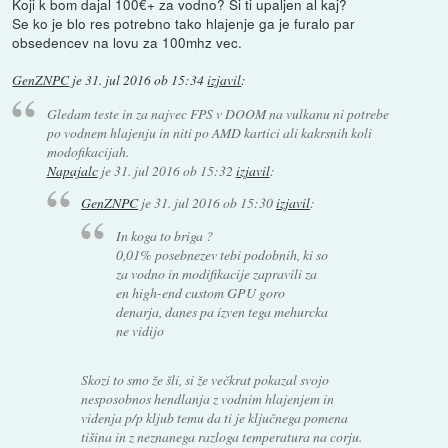
Koji k bom dajal 100€+ za vodno? Si ti upaljen al kaj?
Se ko je blo res potrebno tako hlajenje ga je furalo par
obsedencev na lovu za 100mhz vec.
GenZNPC
je
31. jul 2016 ob 15:34
izjavil
:
Gledam teste in za najvec FPS v DOOM na vulkanu ni potrebe
po vodnem hlajenju in niti po AMD kartici ali kakrsnih koli
modofikacijah.
Napajalc
je
31. jul 2016 ob 15:32
izjavil
:
GenZNPC
je
31. jul 2016 ob 15:30
izjavil
:
In koga to briga ?
0,01% posebnezev tebi podobnih, ki so
za vodno in modifikacije zapravili za
en high-end custom GPU goro
denarja, danes pa izven tega mehurcka
ne vidijo
Skozi to smo že šli, si že večkrat pokazal svojo
nesposobnos hendlanja z vodnim hlajenjem in
videnja p/p kljub temu da ti je ključnega pomena
tišina in z neznanega razloga temperatura na corju.