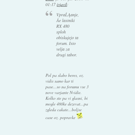
01:17
izjavil
:
VpraĹĄanje,
Äe lastniki
RX 480
sploh
obiskujejo ta
forum. Isto
velja za
drugi tabor.
Pol pa slabo beres, oz.
vidis samo kar ti
pase...so na forumu vse 3
nove varjante Nvidie.
Kolko ste pa vi glasni, bi
mogle 480ke dezevat...pa
zgleda cakate...boljse
case oz. popravke