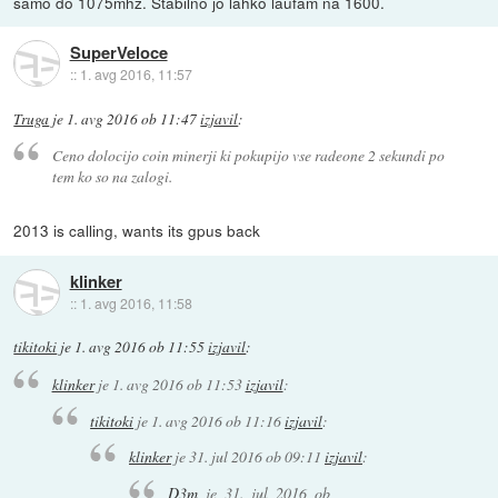
samo do 1075mhz. Stabilno jo lahko laufam na 1600.
SuperVeloce
::
1. avg 2016, 11:57
Truga
je
1. avg 2016 ob 11:47
izjavil
:
Ceno dolocijo coin minerji ki pokupijo vse radeone 2 sekundi po
tem ko so na zalogi.
2013 is calling, wants its gpus back
klinker
::
1. avg 2016, 11:58
tikitoki
je
1. avg 2016 ob 11:55
izjavil
:
klinker
je
1. avg 2016 ob 11:53
izjavil
:
tikitoki
je
1. avg 2016 ob 11:16
izjavil
:
klinker
je
31. jul 2016 ob 09:11
izjavil
:
D3m
je
31. jul 2016 ob