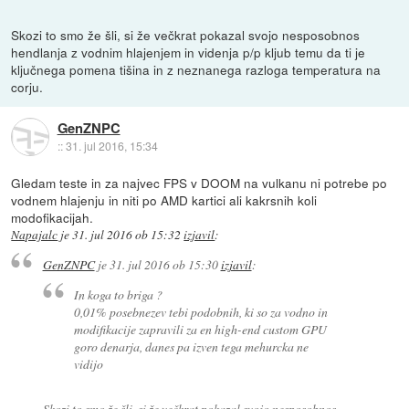
Skozi to smo že šli, si že večkrat pokazal svojo nesposobnos
hendlanja z vodnim hlajenjem in videnja p/p kljub temu da ti je
ključnega pomena tišina in z neznanega razloga temperatura na
corju.
GenZNPC
::
31. jul 2016, 15:34
Gledam teste in za najvec FPS v DOOM na vulkanu ni potrebe po
vodnem hlajenju in niti po AMD kartici ali kakrsnih koli
modofikacijah.
Napajalc
je
31. jul 2016 ob 15:32
izjavil
:
GenZNPC
je
31. jul 2016 ob 15:30
izjavil
:
In koga to briga ?
0,01% posebnezev tebi podobnih, ki so za vodno in
modifikacije zapravili za en high-end custom GPU
goro denarja, danes pa izven tega mehurcka ne
vidijo
Skozi to smo že šli, si že večkrat pokazal svojo nesposobnos