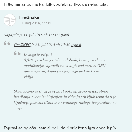
Ti tko nimas pojma kaj folk uporablja. Tko, da nehaj tolat.
FireSnake
::
1. avg 2016, 11:34
Napajalc
je
31. jul 2016 ob 15:32
izjavil
:
GenZNPC
je
31. jul 2016 ob 15:30
izjavil
:
In koga to briga ?
0,01% posebnezev tebi podobnih, ki so za vodno in
modifikacije zapravili za en high-end custom GPU
goro denarja, danes pa izven tega mehurcka ne
vidijo
Skozi to smo že šli, si že večkrat pokazal svojo nesposobnos
hendlanja z vodnim hlajenjem in videnja p/p kljub temu da ti je
ključnega pomena tišina in z neznanega razloga temperatura na
corju.
Tapravi se oglaša: sam si trdil, da ti priložena igra doda k p/p