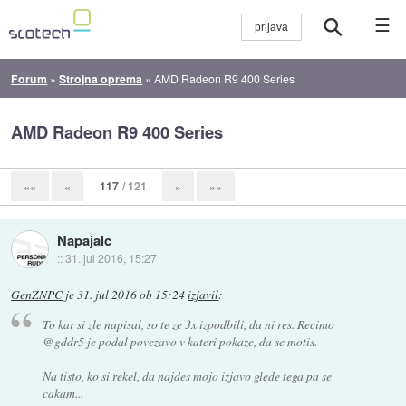
☰
Forum
»
Strojna oprema
»
AMD Radeon R9 400 Series
AMD Radeon R9 400 Series
117
/ 121
««
«
»
»»
Napajalc
::
31. jul 2016, 15:27
GenZNPC
je
31. jul 2016 ob 15:24
izjavil
:
To kar si zle napisal, so te ze 3x izpodbili, da ni res. Recimo
@gddr5 je podal povezavo v kateri pokaze, da se motis.
Na tisto, ko si rekel, da najdes mojo izjavo glede tega pa se
cakam...