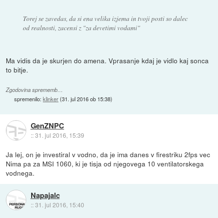
Torej se zavedas, da si ena velika izjema in tvoji posti so dalec
od realnosti, zacensi z "za devetimi vodami"
Ma vidis da je skurjen do amena. Vprasanje kdaj je vidlo kaj sonca
to bitje.
Zgodovina sprememb…
spremenilo:
klinker
(
31. jul 2016 ob 15:38
)
GenZNPC
::
31. jul 2016, 15:39
Ja lej, on je investiral v vodno, da je ima danes v firestriku 2fps vec
Nima pa za MSI 1060, ki je tisja od njegovega 10 ventilatorskega
vodnega.
Napajalc
::
31. jul 2016, 15:40