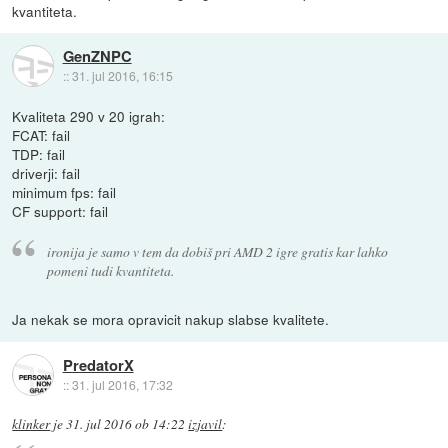
kvantiteta.
GenZNPC
::
31. jul 2016, 16:15
Kvaliteta 290 v 20 igrah:
FCAT: fail
TDP: fail
driverji: fail
minimum fps: fail
CF support: fail
ironija je samo v tem da dobiš pri AMD 2 igre gratis kar lahko
pomeni tudi kvantiteta.
Ja nekak se mora opravicit nakup slabse kvalitete.
PredatorX
::
31. jul 2016, 17:32
klinker
je
31. jul 2016 ob 14:22
izjavil
: