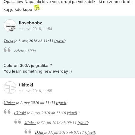
Opa...new Napajalc ki ve vse, drugi pa vsi zabitki, ki ne znamo brat
kaj je kdo kupu
iloveboobz
::
1. avg 2016, 11:54
Truga
je
1. avg 2016 ob 11:53
izjavil
:
celeron 300a
Celeron 300A je grafika ?
You learn something new everday :)
tikitoki
::
1. avg 2016, 11:55
klinker
je
1. avg 2016 ob 11:53
izjavil
:
tikitoki
je
1. avg 2016 ob 11:16
izjavil
:
klinker
je
31. jul 2016 ob 09:11
izjavil
:
D3m
je
31. jul 2016 ob 01:17
izjavil
: