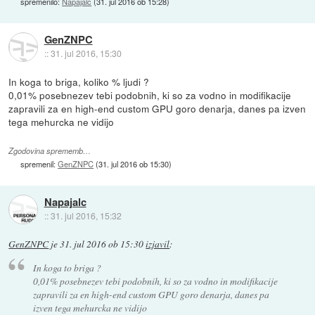
spremenilo:
Napajalc
(
31. jul 2016 ob 15:28
)
GenZNPC
::
31. jul 2016, 15:30
In koga to briga, koliko % ljudi ?
0,01% posebnezev tebi podobnih, ki so za vodno in modifikacije
zapravili za en high-end custom GPU goro denarja, danes pa izven
tega mehurcka ne vidijo
Zgodovina sprememb…
spremenil:
GenZNPC
(
31. jul 2016 ob 15:30
)
Napajalc
::
31. jul 2016, 15:32
GenZNPC
je
31. jul 2016 ob 15:30
izjavil
:
In koga to briga ?
0,01% posebnezev tebi podobnih, ki so za vodno in modifikacije
zapravili za en high-end custom GPU goro denarja, danes pa
izven tega mehurcka ne vidijo