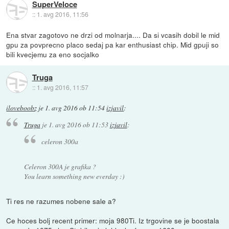
SuperVeloce
::
1. avg 2016, 11:56
Ena stvar zagotovo ne drzi od molnarja.... Da si vcasih dobil le mid
gpu za povprecno placo sedaj pa kar enthusiast chip. Mid gpuji so
bili kvecjemu za eno socjalko
Truga
::
1. avg 2016, 11:57
iloveboobz
je
1. avg 2016 ob 11:54
izjavil
:
Truga
je
1. avg 2016 ob 11:53
izjavil
:
celeron 300a
Celeron 300A je grafika ?
You learn something new everday :)
Ti res ne razumes nobene sale a?
Ce hoces bolj recent primer: moja 980Ti. Iz trgovine se je boostala