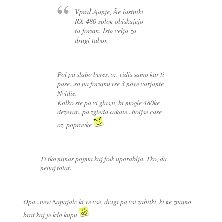
VpraĹĄanje, Äe lastniki
RX 480 sploh obiskujejo
ta forum. Isto velja za
drugi tabor.
Pol pa slabo beres, oz. vidis samo kar ti
pase...so na forumu vse 3 nove varjante
Nvidie.
Kolko ste pa vi glasni, bi mogle 480ke
dezevat...pa zgleda cakate...boljse case
oz. popravke
Ti tko nimas pojma kaj folk uporablja. Tko, da
nehaj tolat.
Opa...new Napajalc ki ve vse, drugi pa vsi zabitki, ki ne znamo
brat kaj je kdo kupu