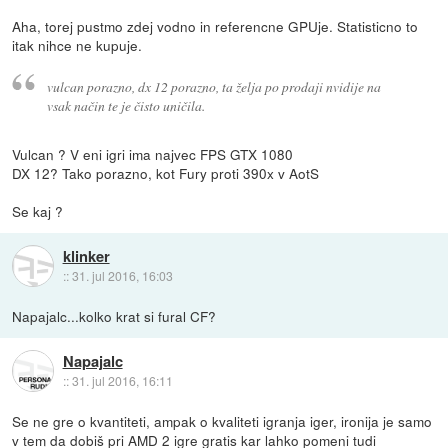
Aha, torej pustmo zdej vodno in referencne GPUje. Statisticno to
itak nihce ne kupuje.
vulcan porazno, dx 12 porazno, ta želja po prodaji nvidije na
vsak način te je čisto uničila.
Vulcan ? V eni igri ima najvec FPS GTX 1080
DX 12? Tako porazno, kot Fury proti 390x v AotS
Se kaj ?
klinker
::
31. jul 2016, 16:03
Napajalc...kolko krat si fural CF?
Napajalc
::
31. jul 2016, 16:11
Se ne gre o kvantiteti, ampak o kvaliteti igranja iger, ironija je samo
v tem da dobiš pri AMD 2 igre gratis kar lahko pomeni tudi