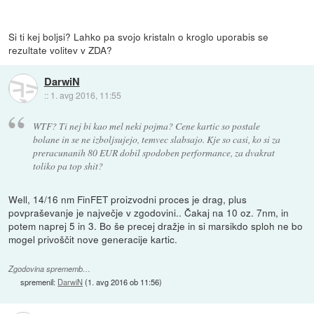
Si ti kej boljsi? Lahko pa svojo kristaln o kroglo uporabis se
rezultate volitev v ZDA?
DarwiN
::
1. avg 2016, 11:55
WTF? Ti nej bi kao mel neki pojma? Cene kartic so postale
bolane in se ne izboljsujejo, temvec slabsajo. Kje so casi, ko si za
preracunanih 80 EUR dobil spodoben performance, za dvakrat
toliko pa top shit?
Well, 14/16 nm FinFET proizvodni proces je drag, plus
povpraševanje je največje v zgodovini.. Čakaj na 10 oz. 7nm, in
potem naprej 5 in 3. Bo še precej dražje in si marsikdo sploh ne bo
mogel privoščit nove generacije kartic.
Zgodovina sprememb…
spremenil:
DarwiN
(
1. avg 2016 ob 11:56
)