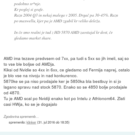
podobno sr*nje.
Kr poglej si grafe.
Razn 2004 Q3 in nekaj malega v 2005. Drgač pa 30-45%. Razn
po maxwellu, kjer pa je AMD zgubil kr veliko deleža.
In če smo realni je tud z HD 5870 AMD zaostajal kr dost, če
gledamo market share.
AMD ima tezave predvsem od 7xx, pa tudi s 5xx so jih imeli, saj so
to vse ble boljse od AMDja.
Kiksi od Nvidie so 4xx in 6xx, ce gledamo od Fermija naprej, ostalo
je blo vse na nivoju in nad konkurenco.
5870ke se pa niso prodajale ker je 5850ka bla bestbuy in si jo
lagano spravu nad stock 5870. Enako so se 4850 bolje prodajale
od 4870.
Tu je AMD scal po Nvidiji enako kot po Intelu z Athlonom64. Zlati
casi HWja, ko se je dogajalo
Zgodovina sprememb…
spremenilo:
klinker
(
31. jul 2016 ob 18:35
)