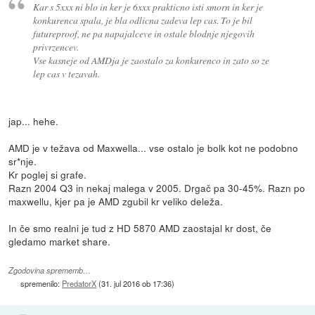
Kar s 5xxx ni blo in ker je 6xxx prakticno isti smorn in ker je
konkurenca spala, je bla odlicna zadeva lep cas. To je bil
futureproof, ne pa napajalceve in ostale blodnje njegovih
privrzencev.
Vse kasneje od AMDja je zaostalo za konkurenco in zato so ze
lep cas v tezavah.
jap... hehe.
AMD je v težava od Maxwella... vse ostalo je bolk kot ne podobno
sr*nje.
Kr poglej si grafe.
Razn 2004 Q3 in nekaj malega v 2005. Drgač pa 30-45%. Razn po
maxwellu, kjer pa je AMD zgubil kr veliko deleža.
In če smo realni je tud z HD 5870 AMD zaostajal kr dost, če
gledamo market share.
Zgodovina sprememb…
spremenilo:
PredatorX
(
31. jul 2016 ob 17:36
)