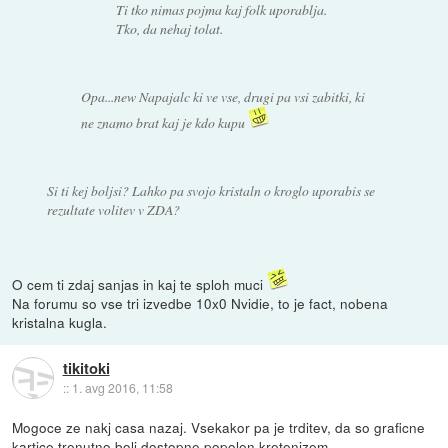
Ti tko nimas pojma kaj folk uporablja.
Tko, da nehaj tolat.
Opa...new Napajalc ki ve vse, drugi pa vsi zabitki, ki
ne znamo brat kaj je kdo kupu
Si ti kej boljsi? Lahko pa svojo kristaln o kroglo uporabis se
rezultate volitev v ZDA?
O cem ti zdaj sanjas in kaj te sploh muci
Na forumu so vse tri izvedbe 10x0 Nvidie, to je fact, nobena
kristalna kugla.
tikitoki
::
1. avg 2016, 11:58
Mogoce ze nakj casa nazaj. Vsekakor pa je trditev, da so graficne
kartice trenutno bolj dostopne popolen kretenizem.