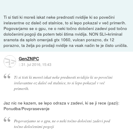
Ti si tisti ki moreš iskat neke prednosti nvidijie ki so povečini
irelavantne oz daleč od stalnice, to si lepo pokazal v več primerih.
Pogovarjamo se o gpu, ne o neki točno določeni zadevi pod točno
določenimi pogoji da potem tebi štima nvidija. NON SLI=kriminal
sramota da sploh omenjaš gtx 1060, vulcan porazno, dx 12
porazno, ta želja po prodaji nvidije na vsak način te je čisto uničila.
GenZNPC
::
31. jul 2016, 15:43
Ti si tisti ki moreš iskat neke prednosti nvidijie ki so povečini
irelavantne oz daleč od stalnice, to si lepo pokazal v več
primerih.
Jaz nic ne kazem, se lepo odraza v zadevi, ki se ji rece (pazi):
Ponudba/Povprasevanje
Pogovarjamo se o gpu, ne o neki točno določeni zadevi pod
točno določenimi pogoji