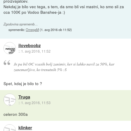
proizvajalcev.
Nekdaj je bilo vec tega, s tem, da smo bli vsi mastni, ko smo sli za
cca 100€ po Vodoo Banshee-ja :)
Zgodovina sprememb…
spremenilo:
OmegaM
(
1. avg 2016 ob 11:52
)
iloveboobz
::
1. avg 2016, 11:52
Je pa bil OC vcasih bolj zanimiv, ker si lahko navil za 50%, kar
zanemarljivo, ko trenutnih 5% :S
Spet, kdaj je bilo to ?
Truga
::
1. avg 2016, 11:53
celeron 300a
klinker