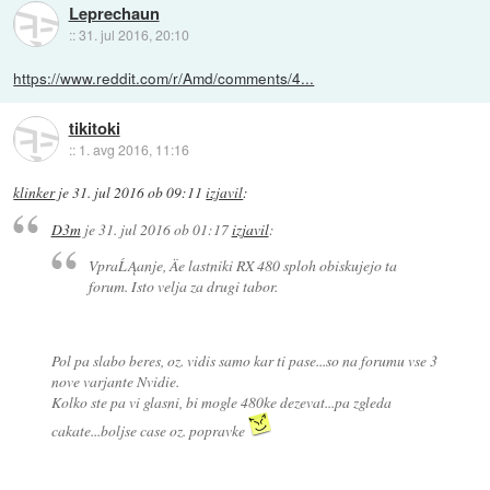
Leprechaun
::
31. jul 2016, 20:10
https://www.reddit.com/r/Amd/comments/4...
tikitoki
::
1. avg 2016, 11:16
klinker
je
31. jul 2016 ob 09:11
izjavil
:
D3m
je
31. jul 2016 ob 01:17
izjavil
:
VpraĹĄanje, Äe lastniki RX 480 sploh obiskujejo ta
forum. Isto velja za drugi tabor.
Pol pa slabo beres, oz. vidis samo kar ti pase...so na forumu vse 3
nove varjante Nvidie.
Kolko ste pa vi glasni, bi mogle 480ke dezevat...pa zgleda
cakate...boljse case oz. popravke