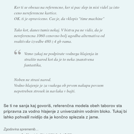
Ker ti se obesas na referencno, ker si pac slep in nisi videl za isto
ceno nereferencne kartice.
OK. ti je opraviceno. Cas je, da vklopis "time machine"
Tako kot, danes tumis nekaj. V bistvu pa ne vidis, da je
nereferencna 1060 cenovno bolj ugodba alternativa od
reaktivske izvedbe 480 z 4 gb rama.
Vemo zakaj ne podpirate vodnega hlajenja in
strašite narod kot da je to neka znanstvena
fantastika,
Noben ne strasi narod.
Vodno hlajenje je za vsakega ob prvem nakupu povsem
nepotreben strosek in navlaka v bajti.
Se ti ne sanja kaj govoriš, referenčna modela obeh taborov sta
pripravna za vodno hlajenje z univerzalnim vodnim bloko. Tukaj bi
lahko pohvalil nvidijo da je končno splezala z jame.
Zgodovina sprememb…