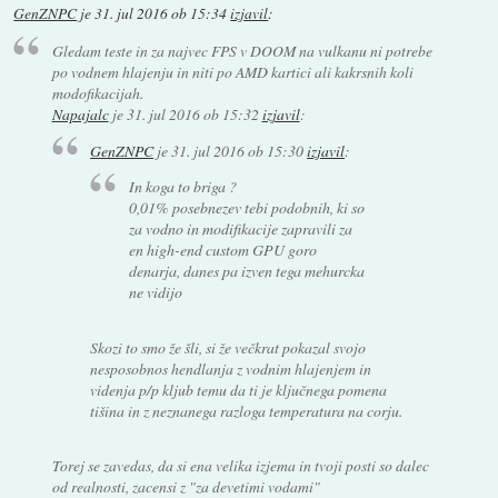
GenZNPC
je
31. jul 2016 ob 15:34
izjavil
:
Gledam teste in za najvec FPS v DOOM na vulkanu ni potrebe
po vodnem hlajenju in niti po AMD kartici ali kakrsnih koli
modofikacijah.
Napajalc
je
31. jul 2016 ob 15:32
izjavil
:
GenZNPC
je
31. jul 2016 ob 15:30
izjavil
:
In koga to briga ?
0,01% posebnezev tebi podobnih, ki so
za vodno in modifikacije zapravili za
en high-end custom GPU goro
denarja, danes pa izven tega mehurcka
ne vidijo
Skozi to smo že šli, si že večkrat pokazal svojo
nesposobnos hendlanja z vodnim hlajenjem in
videnja p/p kljub temu da ti je ključnega pomena
tišina in z neznanega razloga temperatura na corju.
Torej se zavedas, da si ena velika izjema in tvoji posti so dalec
od realnosti, zacensi z "za devetimi vodami"