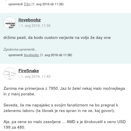
spremenil:
D3m
(
1. avg 2016 ob 11:36
)
iloveboobz
::
1. avg 2016, 11:36
držimo pesti, da bodo custom varjante na voljo že day one
Zgodovina sprememb…
spremenil:
iloveboobz
(
1. avg 2016 ob 11:36
)
FireSnake
::
1. avg 2016, 11:40
Zanima me primerjava z 7950. Jaz bi želel nekaj malo močnejšega
in z manj porabe.
Seveda, če me napajalec s svojim fanatizmom ne bo pregnal k
zelenemu taboru (ta človek je res spran in ne ve, kaj govori).
Aja, pa cene so malo zasoljene ... AMD s je širokoustil s ceno USD
199 za 480.