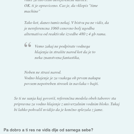
OK. ti je opraviceno. Cas je, da vklopis "time
machine"
Tako kot, danes tumis nekaj. V bistvu pa ne vidis, da
je nereferencna 1060 cenovno bolj ugodba
alternativa od reaktivske izvedbe 480 z 4 gb rama.
Vemo zakaj ne podpirate vodnega
hlajenja in strašite narod kot da je to
neka znanstvena fantastika,
Noben ne strasi narod.
Vodno hlajenje je za vsakega ob prvem nakupu
povsem nepotreben strosek in navlaka v bajti.
Se ti ne sanja kaj govoriš, referenčna modela obeh taborov sta
pripravna za vodno hlajenje z univerzalnim vodnim bloko. Tukaj
bi lahko pohvalil nvidijo da je končno splezala z jame.
Pa dobro a ti res ne vidis dlje od samega sebe?