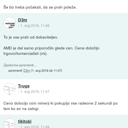
Še bo treba počakati, da se prah poleže.
D3m
::
1. avg 2016, 11:46
To je vse prah od dobaviteljev.
AMD je dal samo priporočilo glede cen. Cene določijo
trgovci/komercialisti (mi).
Zgodovina sprememb…
spremenil:
D3m
(
1. avg 2016 ob 11:47
)
Truga
::
1. avg 2016, 11:47
Ceno dolocijo coin minerji ki pokupijo vse radeone 2 sekundi po
tem ko so na zalogi.
tikitoki
::
1. avg 2016, 11:49