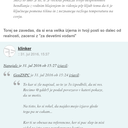
hendlanja z vodnim hlajenjem in videnja p/p kljub temu da ti je
ključnega pomena tišina in z neznanega razloga temperatura na
corju.
Torej se zavedas, da si ena velika izjema in tvoji posti so dalec od
realnosti, zacensi z "za devetimi vodami"
klinker
::
31. jul 2016, 15:37
Napajalc
je
31. jul 2016 ob 15:27
izjavil
:
GenZNPC
je
31. jul 2016 ob 15:24
izjavil
:
To kar si zle napisal, so te ze 3x izpodbili, da ni res.
Recimo @gddr5 je podal povezavo v kateri pokaze,
da se motis.
Na tisto, ko si rekel, da najdes mojo izjavo glede
tega pa se cakam...
Ker ti se obesas na referencno, ker si pac slep in nisi
videl za isto ceno nereferencne kartice.