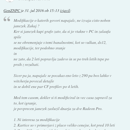
GenZNPC
je
31. jul 2016 ob 15:13
izjavil
:
Modifikacije o katerih govori napajalc, ne izvaja cisto noben
janezek. Zakaj ?
Ker si janezek kupi grafo zato, da si jo vtakne v PC in zalaufa
spile
se ne obremenjuje s temi banalnostmi, kot so vulkan, dx12,
modifikacije, ter podobno sranje
in
ne zato, da 2 leti popravlja zadevo in se po treh letih tepe po
prsih z rezultati.
Sicer pa ja, napajalc se pocakas eno leto z 290 pa bos lahko v
witcherju povecal detajle
in se dobil ene par CF profilov po 4 letih.
Med tem casom, dokler si ti modificiral in vec casa zapravil za
to, kot igranje,
je povprecen janezek zasluzil dnarja za dve Radeon Pro.
1. Ni interesa za modifikacije
2. Kartice so v primerjavi z placo veliko cenejse, kot pred 10 leti