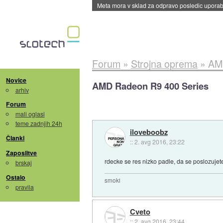
Meta mora v sklad za odpravo posledic uporabe
Forum
»
Strojna oprema
»
AM
Novice
AMD Radeon R9 400 Series
arhiv
Forum
mali oglasi
teme zadnjih 24h
iloveboobz
Članki
::
2. avg 2016, 23:22
Zaposlitve
rdecke se res nizko padle, da se poslozujete
brskaj
Ostalo
smoki
pravila
Cveto
::
2. avg 2016, 23:44