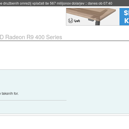
 družbenih omrežij vplačati še 567 milijonov dolarjev
::
danes ob 07:40
D Radeon R9 400 Series
 taksnih for.