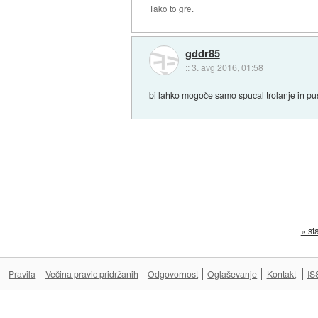
Tako to gre.
gddr85
::
3. avg 2016, 01:58
bi lahko mogoče samo spucal trolanje in pus
« st
Pravila
Večina pravic pridržanih
Odgovornost
Oglaševanje
Kontakt
IS