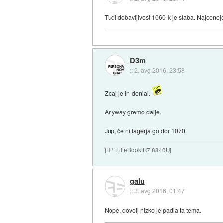
Tudi dobavljivost 1060-k je slaba. Najcenej
D3m
::
2. avg 2016, 23:58
Zdaj je in-denial.
Anyway gremo dalje.
Jup, če ni lagerja go dor 1070.
|HP EliteBook|R7 8840U|
galu
::
3. avg 2016, 01:47
Nope, dovolj nizko je padla ta tema.