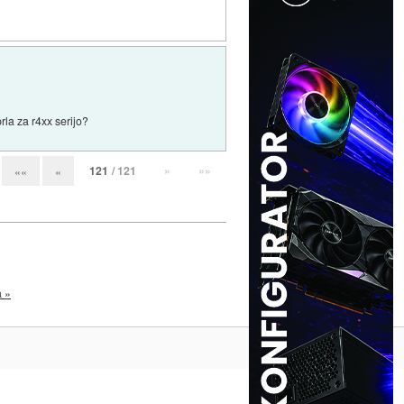
rla za r4xx serijo?
121
/ 121
»
»»
««
«
a »
Na vrh ^