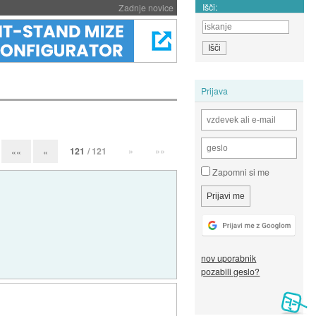
Išči:
Zadnje novice
Prijava
121
/ 121
»
»»
««
«
Zapomni si me
nov uporabnik
pozabili geslo?