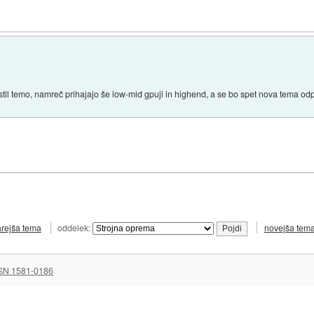
til temo, namreč prihajajo še low-mid gpuji in highend, a se bo spet nova tema odp
arejša tema
oddelek:
novejša tem
SN 1581-0186