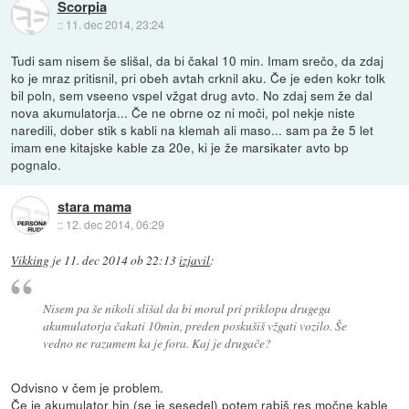
Scorpia
::
11. dec 2014, 23:24
Tudi sam nisem še slišal, da bi čakal 10 min. Imam srečo, da zdaj
ko je mraz pritisnil, pri obeh avtah crknil aku. Če je eden kokr tolk
bil poln, sem vseeno vspel vžgat drug avto. No zdaj sem že dal
nova akumulatorja... Če ne obrne oz ni moči, pol nekje niste
naredili, dober stik s kabli na klemah ali maso... sam pa že 5 let
imam ene kitajske kable za 20e, ki je že marsikater avto bp
pognalo.
stara mama
::
12. dec 2014, 06:29
Vikking
je
11. dec 2014 ob 22:13
izjavil
:
Nisem pa še nikoli slišal da bi moral pri priklopu drugega
akumulatorja čakati 10min, preden poskušiš vžgati vozilo. Še
vedno ne razumem ka je fora. Kaj je drugače?
Odvisno v čem je problem.
Če je akumulator hin (se je sesedel) potem rabiš res močne kable