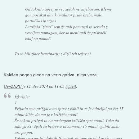
Od takrat naprej se več sploh ne zajebavam. Kleme
gor, počakat da akumulator pride ksebi, malo
potračkaš in vžgeš.
Letošnjo "zimo" sem že tudi pomagal in seveda z
veseljem pomagam, ker so meni tudi že priskočli
kdaj na pomoč.
To so bili ziher bencinarji; z dizli teh težav ni.
Kakšen pogon glede na vrsto goriva, nima veze.
GenZNPC
je
12. dec 2014 ob 11:05
izjavil
:
Izkušnje:
1.
Prijatlu smo prižgal avto sprve z kabli in se je odpeljal pa čez 15
minut kliče, da mu je v križišču crknil.
Še enkrat prižgal in na naslenjem križišču spet crknil. Tako da
smo ga 3x vžgali za brezveze in namesto 15 minut zgubili kako
uro pa pol.
Potem smo pustili dobrih 10 minut, da smo ga filal preko mojga