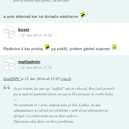
precej dobro tudi preko 2m dolžine!
a avto sklemaš kar na domačo elektrarno
boset
::
12. dec 2014, 16:29
Redkvica ti kar probaj
pa poklič, pridem gledat onjemet
matijadmin
::
12. dec 2014, 17:15
GenZNPC
je
12. dec 2014 ob 12:07
izjavil
:
Ja po tistem, ko smo ga "nafilal" mu ni crkoval. Brez luči ponoči
pa se tudi ni pametno furat, no saj je blo pozneje že svetlo haha
:)
Ne razumem se v avte, ampak tako je blo. Lahko, da mu
akkumulator ni zdržal nič elektrike v sebi al pa alternator ni
sfolgal vso elektroniko pa še filat zadevo.
Vglavnem zdaj dela vse brez problema.