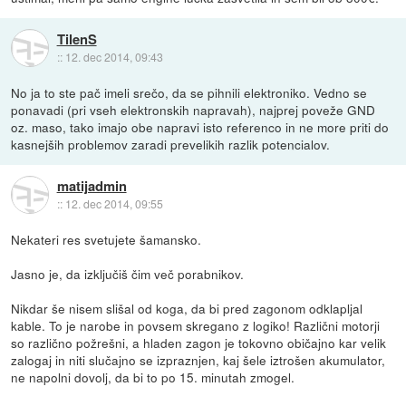
TilenS
::
12. dec 2014, 09:43
No ja to ste pač imeli srečo, da se pihnili elektroniko. Vedno se
ponavadi (pri vseh elektronskih napravah), najprej poveže GND
oz. maso, tako imajo obe napravi isto referenco in ne more priti do
kasnejših problemov zaradi prevelikih razlik potencialov.
matijadmin
::
12. dec 2014, 09:55
Nekateri res svetujete šamansko.
Jasno je, da izključiš čim več porabnikov.
Nikdar še nisem slišal od koga, da bi pred zagonom odklapljal
kable. To je narobe in povsem skregano z logiko! Različni motorji
so različno požrešni, a hladen zagon je tokovno običajno kar velik
zalogaj in niti slučajno se izpraznjen, kaj šele iztrošen akumulator,
ne napolni dovolj, da bi to po 15. minutah zmogel.