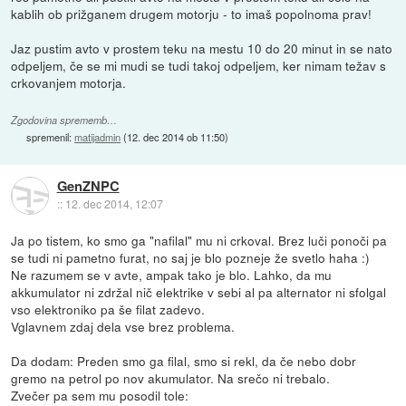
kablih ob prižganem drugem motorju - to imaš popolnoma prav!
Jaz pustim avto v prostem teku na mestu 10 do 20 minut in se nato
odpeljem, če se mi mudi se tudi takoj odpeljem, ker nimam težav s
crkovanjem motorja.
Zgodovina sprememb…
spremenil:
matijadmin
(
12. dec 2014 ob 11:50
)
GenZNPC
::
12. dec 2014, 12:07
Ja po tistem, ko smo ga "nafilal" mu ni crkoval. Brez luči ponoči pa
se tudi ni pametno furat, no saj je blo pozneje že svetlo haha :)
Ne razumem se v avte, ampak tako je blo. Lahko, da mu
akkumulator ni zdržal nič elektrike v sebi al pa alternator ni sfolgal
vso elektroniko pa še filat zadevo.
Vglavnem zdaj dela vse brez problema.
Da dodam: Preden smo ga filal, smo si rekl, da če nebo dobr
gremo na petrol po nov akumulator. Na srečo ni trebalo.
Zvečer pa sem mu posodil tole: