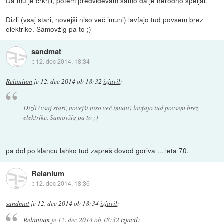
Da mu je crknil, potem predvidevam samo da je nerodno speljal.
Dizli (vsaj stari, novejši niso več imuni) lavfajo tud povsem brez
elektrike. Samovžig pa to ;)
sandmat
::
12. dec 2014, 18:34
Relanium
je
12. dec 2014 ob 18:32
izjavil
:
Dizli (vsaj stari, novejši niso več imuni) lavfajo tud povsem brez
elektrike. Samovžig pa to ;)
pa dol po klancu lahko tud zapreš dovod goriva ... leta 70.
Relanium
::
12. dec 2014, 18:36
sandmat
je
12. dec 2014 ob 18:34
izjavil
:
Relanium
je
12. dec 2014 ob 18:32
izjavil
: