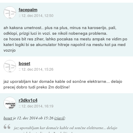
facepalm
::
12. dec 2014, 12:50
ah kaksna umetnost.. plus na plus, minus na karoserijo, pali,
odklopi, prizgi luci in vozi. se nikoli nobenega problema.
ce hoces bit res ziher, lahko pocakas na mestu ampak ne vidim po
kateri logiki bi se akumulator hitreje napolnil na mestu kot pa med
voznjo
boset
::
12. dec 2014, 15:26
jaz uporabljam kar domače kable od sončne elektrarne... delajo
precej dobro tudi preko 2m dolžine!
r3dkv1c4
::
12. dec 2014, 16:19
boset
je
12. dec 2014 ob 15:26
izjavil
:
jaz uporabljam kar domače kable od sončne elektrarne... delajo