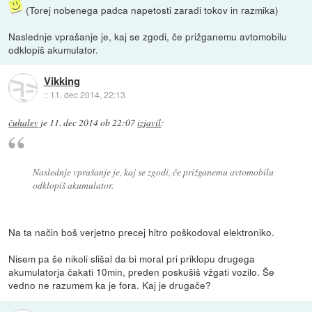
(Torej nobenega padca napetosti zaradi tokov in razmika)
Naslednje vprašanje je, kaj se zgodi, če prižganemu avtomobilu
odklopiš akumulator.
Vikking
::
11. dec 2014, 22:13
čuhalev
je
11. dec 2014 ob 22:07
izjavil
:
Naslednje vprašanje je, kaj se zgodi, če prižganemu avtomobilu
odklopiš akumulator.
Na ta način boš verjetno precej hitro poškodoval elektroniko.
Nisem pa še nikoli slišal da bi moral pri priklopu drugega
akumulatorja čakati 10min, preden poskušiš vžgati vozilo. Še
vedno ne razumem ka je fora. Kaj je drugače?