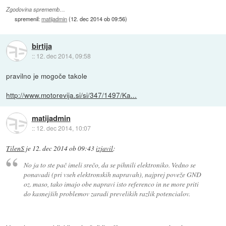
Zgodovina sprememb…
spremenil:
matijadmin
(
12. dec 2014 ob 09:56
)
birtija
::
12. dec 2014, 09:58
pravilno je mogoče takole
http://www.motorevija.si/si/347/1497/Ka...
matijadmin
::
12. dec 2014, 10:07
TilenS
je
12. dec 2014 ob 09:43
izjavil
:
No ja to ste pač imeli srečo, da se pihnili elektroniko. Vedno se
ponavadi (pri vseh elektronskih napravah), najprej poveže GND
oz. maso, tako imajo obe napravi isto referenco in ne more priti
do kasnejših problemov zaradi prevelikih razlik potencialov.