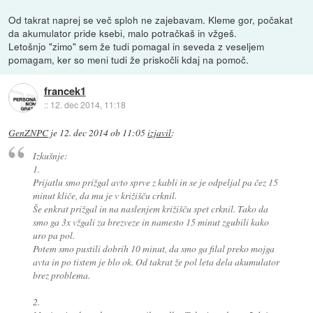
Od takrat naprej se več sploh ne zajebavam. Kleme gor, počakat
da akumulator pride ksebi, malo potračkaš in vžgeš.
Letošnjo "zimo" sem že tudi pomagal in seveda z veseljem
pomagam, ker so meni tudi že priskočli kdaj na pomoč.
francek1
::
12. dec 2014, 11:18
GenZNPC
je
12. dec 2014 ob 11:05
izjavil
:
Izkušnje:
1.
Prijatlu smo prižgal avto sprve z kabli in se je odpeljal pa čez 15
minut kliče, da mu je v križišču crknil.
Še enkrat prižgal in na naslenjem križišču spet crknil. Tako da
smo ga 3x vžgali za brezveze in namesto 15 minut zgubili kako
uro pa pol.
Potem smo pustili dobrih 10 minut, da smo ga filal preko mojga
avta in po tistem je blo ok. Od takrat že pol leta dela akumulator
brez problema.
2.