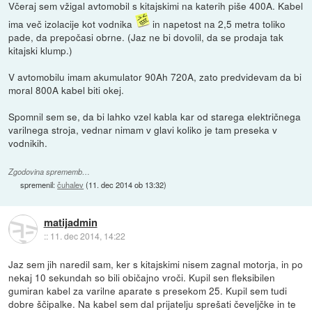
Včeraj sem vžigal avtomobil s kitajskimi na katerih piše 400A. Kabel
ima več izolacije kot vodnika
in napetost na 2,5 metra toliko
pade, da prepočasi obrne. (Jaz ne bi dovolil, da se prodaja tak
kitajski klump.)
V avtomobilu imam akumulator 90Ah 720A, zato predvidevam da bi
moral 800A kabel biti okej.
Spomnil sem se, da bi lahko vzel kabla kar od starega električnega
varilnega stroja, vednar nimam v glavi koliko je tam preseka v
vodnikih.
Zgodovina sprememb…
spremenil:
čuhalev
(
11. dec 2014 ob 13:32
)
matijadmin
::
11. dec 2014, 14:22
Jaz sem jih naredil sam, ker s kitajskimi nisem zagnal motorja, in po
nekaj 10 sekundah so bili običajno vroči. Kupil sen fleksibilen
gumiran kabel za varilne aparate s presekom 25. Kupil sem tudi
dobre ščipalke. Na kabel sem dal prijatelju sprešati čeveljčke in te