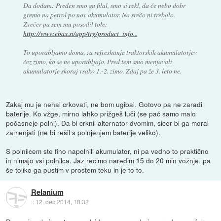
Da dodam: Preden smo ga filal, smo si rekl, da če nebo dobr
gremo na petrol po nov akumulator. Na srečo ni trebalo.
Zvečer pa sem mu posodil tole:
http://www.ebax.si/app/trg/product_info...
To uporabljamo doma, za refreshanje traktorskih akumulatorjev
čez zimo, ko se ne uporabljajo. Pred tem smo menjavali
akumulatorje skoraj vsako 1.-2. zimo. Zdaj pa že 3. leto ne.
Zakaj mu je nehal crkovati, ne bom ugibal. Gotovo pa ne zaradi
baterije. Ko vžge, mirno lahko prižgeš luči (se pač samo malo
počasneje polni). Da bi crknil alternator dvomim, sicer bi ga moral
zamenjati (ne bi rešil s polnjenjem baterije veliko).
S polnilcem ste fino napolnili akumulator, ni pa vedno to praktično
in nimajo vsi polnilca. Jaz recimo naredim 15 do 20 min vožnje, pa
še toliko ga pustim v prostem teku in je to to.
Relanium
::
12. dec 2014, 18:32