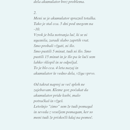
dela akumulator brez problema.
2.
Meni se je akumulator spraznil totalka.
Tako je stal cca. 5 dni pod snegom na
-10.
Vzrok je bila notranja luč, ki se ni
ugasnila, zaradi slabo zaprtih vrat.
Smo probali vžgati, ni šlo.
Smo pustili 5 minut, tudi ni šlo. Smo
pustili 15 minut in je šlo pa še luči sem
lahko vklopil in se odpeljal.
To je blo cca. 4 leta nazaj in
akumulator še vedno dela, vžiga vprvo.
Od takrat naprej se več sploh ne
zajebavam. Kleme gor, počakat da
akumulator pride ksebi, malo
potračkaš in vžgeš.
Letošnjo "zimo" sem že tudi pomagal
in seveda z veseljem pomagam, ker so
meni tudi že priskočli kdaj na pomoč.