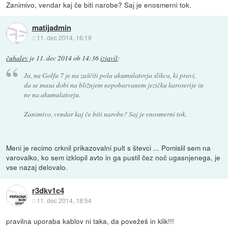
Zanimivo, vendar kaj če biti narobe? Saj je enosmerni tok.
matijadmin
::
11. dec 2014, 16:19
čuhalev
je
11. dec 2014 ob 14:36
izjavil
:
Ja, na Golfu 7 je na zaščiti pola akumulatorja slikca, ki pravi,
da se masa dobi na bližnjem nepobarvanem jezičku karoserije in
ne na akumulatorju.
Zanimivo, vendar kaj če biti narobe? Saj je enosmerni tok.
Meni je recimo crknil prikazovalni pult s števci ... Pomislil sem na
varovalko, ko sem izklopil avto in ga pustil čez noč ugasnjenega, je
vse nazaj delovalo.
r3dkv1c4
::
11. dec 2014, 18:54
pravilna uporaba kablov ni taka, da povežeš in klik!!!