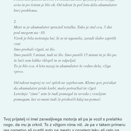
avta in po tistem je blo ok. Od takrat že pol leta dela akumulator
brez problema.
2.
Meni se je akumulator spraznil totalka. Tako je stal cca. 5 dni
pod snegom na -10.
Vzrok je bila notranja luč, ki se ni ugasnila, zaradi slabo zaprtih
vrat.
Smo probali vžgati, ni šlo.
Smo pustili 5 minut, tudi ni šlo. Smo pustili 15 minut in je šlo pa
še luči sem lahko vklopil in se odpeljal.
To je blo cca. 4 leta nazaj in akumulator še vedno dela, vžiga
vprvo.
Od takrat naprej se več sploh ne zajebavam. Kleme gor, počakat
da akumulator pride ksebi, malo potračkaš in vžgeš.
Letošnjo "zimo" sem že tudi pomagal in seveda z veseljem
pomagam, ker so meni tudi že priskočli kdaj na pomoč.
Tvoj prijatelj ni imel zanesljivega motorja ali pa je vozil s prelahko
nogo, da mu je crknil. To z vžigom nima nič. Je pa v takem primeru
res pametno ali pustiti avto na mestu v prostem teku ali celo na