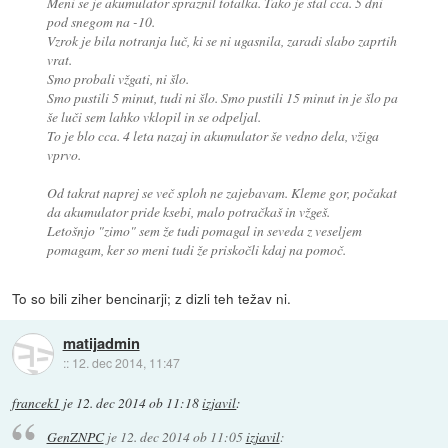
Meni se je akumulator spraznil totalka. Tako je stal cca. 5 dni
pod snegom na -10.
Vzrok je bila notranja luč, ki se ni ugasnila, zaradi slabo zaprtih
vrat.
Smo probali vžgati, ni šlo.
Smo pustili 5 minut, tudi ni šlo. Smo pustili 15 minut in je šlo pa
še luči sem lahko vklopil in se odpeljal.
To je blo cca. 4 leta nazaj in akumulator še vedno dela, vžiga
vprvo.
Od takrat naprej se več sploh ne zajebavam. Kleme gor, počakat
da akumulator pride ksebi, malo potračkaš in vžgeš.
Letošnjo "zimo" sem že tudi pomagal in seveda z veseljem
pomagam, ker so meni tudi že priskočli kdaj na pomoč.
To so bili ziher bencinarji; z dizli teh težav ni.
matijadmin
::
12. dec 2014, 11:47
francek1
je
12. dec 2014 ob 11:18
izjavil
:
GenZNPC
je
12. dec 2014 ob 11:05
izjavil
: