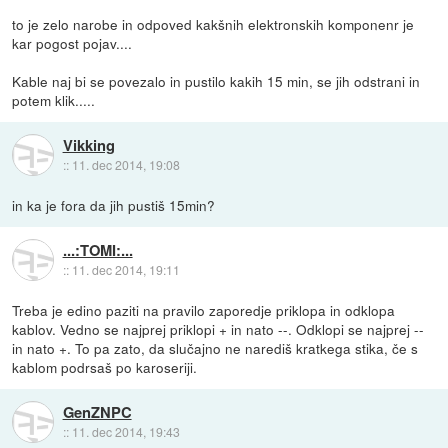
to je zelo narobe in odpoved kakšnih elektronskih komponenr je
kar pogost pojav....
Kable naj bi se povezalo in pustilo kakih 15 min, se jih odstrani in
potem klik.....
Vikking
::
11. dec 2014, 19:08
in ka je fora da jih pustiš 15min?
...:TOMI:...
::
11. dec 2014, 19:11
Treba je edino paziti na pravilo zaporedje priklopa in odklopa
kablov. Vedno se najprej priklopi + in nato --. Odklopi se najprej --
in nato +. To pa zato, da slučajno ne narediš kratkega stika, če s
kablom podrsaš po karoseriji.
GenZNPC
::
11. dec 2014, 19:43