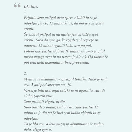
Izkušnje:
1.
Prijatlu smo prižgal avto sprve z kabli in se je
odpeljal pa čez 15 minut kliče, da mu je v križišču
crknil.
Še enkrat prižgal in na naslenjem križišču spet
crknil. Tako da smo ga 3x vžgali za brezveze in
namesto 15 minut zgubili kako uro pa pol.
Potem smo pustili dobrih 10 minut, da smo ga filal
preko mojga avta in po tistem je blo ok. Od takrat že
pol leta dela akumulator brez problema.
2.
Meni se je akumulator spraznil totalka. Tako je stal
cca. 5 dni pod snegom na -10.
Vzrok je bila notranja luč, ki se ni ugasnila, zaradi
slabo zaprtih vrat.
Smo probali vžgati, ni šlo.
Smo pustili 5 minut, tudi ni šlo. Smo pustili 15
minut in je šlo pa še luči sem lahko vklopil in se
odpeljal.
To je blo cca. 4 leta nazaj in akumulator še vedno
dela, vžiga vprvo.