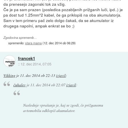
da prenesejo zagonski tok za vžig.
Če je pa sam prazen (posledica pozabljenih prižganih luči, ipd..) je
pa dost tud 1.25mm^2 kabel, če ga priklopiš na oba akumulatorja.
Sam v tem primeru pač zelo dolgo čakaš, da se akumulator iz
drugega napolni, ampak enkrat se bo ;)
Zgodovina sprememb…
spremenilo:
stara mama
(
12. dec 2014 ob 06:29
)
francek1
::
12. dec 2014, 07:05
Vikking
je
11. dec 2014 ob 22:13
izjavil
:
čuhalev
je
11. dec 2014 ob 22:07
izjavil
:
Naslednje vprašanje je, kaj se zgodi, če prižganemu
avtomobilu odklopiš akumulator.