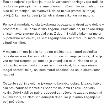
Res se najprej + priklaplja, to pa iz varnostnih razlogov (pa tudi, če
bi obratno priklopil, nič ne sme crkovati). Včasih, ko akumulatorji še
niso bili zatesnjeni, so svetovali, da se minus (zaradi iskrenja)
priključi kam na karoserijo (ali ob slabem stiku kar na motor).
Po nekaj minutah, ko sta tokokroga povezana in drugi avto deluje v
prostem teku, se lahko lotimo zagona. Praviloma naj bi nekdo drugi
v tistem avtu zmerno dodajal plin. Z dobrimi kabli v takem primeru
ni potrebno nič čakati, če je z zaganjačem vse v redu, bi moral avto
vžgati kar hitro.
V mojem primeru je bila kontrolna plošča na armaturi posledica
butaste napake, ker avto ob zagonu, če primanjkuje moči, izklaplja
vse možne sisteme, pri tem pa je zmanjkalo toka. Napaka se je
odpravila, ko sem avto ugasnil in znova vžgal, toda tega nisem
mogel narediti takoj, saj sem moral počakati, da se je akumulator
napolnil.
Če želite sebi in svojemu jeklenemu konjičku dobro, kitajske kable
čim prej zabrišite v smeti ali podarite kakemu zbiralcu barvnih
kovin. Dobri kabli so pač predpogoj za reševanje zagat s praznimi
akumulatorji, še zlasti v hladnejših dneh, ko je hladno zaganjanje
bolj požrešno.