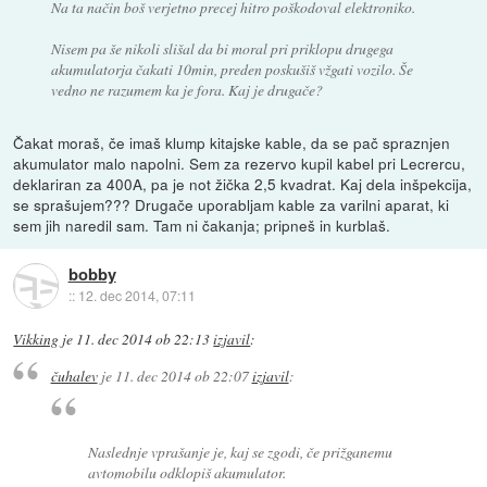
Na ta način boš verjetno precej hitro poškodoval elektroniko.
Nisem pa še nikoli slišal da bi moral pri priklopu drugega
akumulatorja čakati 10min, preden poskušiš vžgati vozilo. Še
vedno ne razumem ka je fora. Kaj je drugače?
Čakat moraš, če imaš klump kitajske kable, da se pač spraznjen
akumulator malo napolni. Sem za rezervo kupil kabel pri Lecrercu,
deklariran za 400A, pa je not žička 2,5 kvadrat. Kaj dela inšpekcija,
se sprašujem??? Drugače uporabljam kable za varilni aparat, ki
sem jih naredil sam. Tam ni čakanja; pripneš in kurblaš.
bobby
::
12. dec 2014, 07:11
Vikking
je
11. dec 2014 ob 22:13
izjavil
:
čuhalev
je
11. dec 2014 ob 22:07
izjavil
:
Naslednje vprašanje je, kaj se zgodi, če prižganemu
avtomobilu odklopiš akumulator.