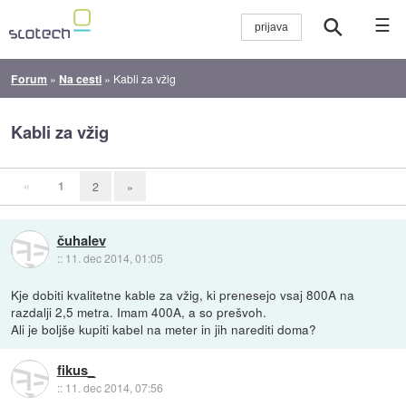
☰
Forum
»
Na cesti
»
Kabli za vžig
Kabli za vžig
«
1
2
»
čuhalev
::
11. dec 2014, 01:05
Kje dobiti kvalitetne kable za vžig, ki prenesejo vsaj 800A na
razdalji 2,5 metra. Imam 400A, a so prešvoh.
Ali je boljše kupiti kabel na meter in jih narediti doma?
fikus_
::
11. dec 2014, 07:56