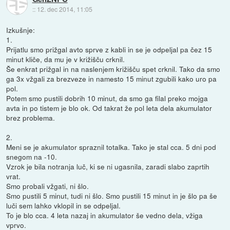
::
12. dec 2014, 11:05
Izkušnje:
1.
Prijatlu smo prižgal avto sprve z kabli in se je odpeljal pa čez 15
minut kliče, da mu je v križišču crknil.
Še enkrat prižgal in na naslenjem križišču spet crknil. Tako da smo
ga 3x vžgali za brezveze in namesto 15 minut zgubili kako uro pa
pol.
Potem smo pustili dobrih 10 minut, da smo ga filal preko mojga
avta in po tistem je blo ok. Od takrat že pol leta dela akumulator
brez problema.
2.
Meni se je akumulator spraznil totalka. Tako je stal cca. 5 dni pod
snegom na -10.
Vzrok je bila notranja luč, ki se ni ugasnila, zaradi slabo zaprtih
vrat.
Smo probali vžgati, ni šlo.
Smo pustili 5 minut, tudi ni šlo. Smo pustili 15 minut in je šlo pa še
luči sem lahko vklopil in se odpeljal.
To je blo cca. 4 leta nazaj in akumulator še vedno dela, vžiga
vprvo.