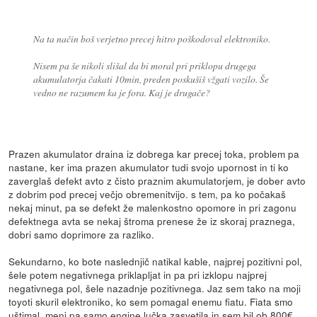
Na ta način boš verjetno precej hitro poškodoval elektroniko.
Nisem pa še nikoli slišal da bi moral pri priklopu drugega
akumulatorja čakati 10min, preden poskušiš vžgati vozilo. Še
vedno ne razumem ka je fora. Kaj je drugače?
Prazen akumulator draina iz dobrega kar precej toka, problem pa
nastane, ker ima prazen akumulator tudi svojo upornost in ti ko
zaverglaš defekt avto z čisto praznim akumulatorjem, je dober avto
z dobrim pod precej večjo obremenitvijo. s tem, pa ko počakaš
nekaj minut, pa se defekt že malenkostno opomore in pri zagonu
defektnega avta se nekaj štroma prenese že iz skoraj praznega,
dobri samo doprimore za razliko.
Sekundarno, ko bote naslednjič natikal kable, najprej pozitivni pol,
šele potem negativnega priklapljat in pa pri izklopu najprej
negativnega pol, šele nazadnje pozitivnega. Jaz sem tako na moji
toyoti skuril elektroniko, ko sem pomagal enemu fiatu. Fiata smo
uštimal, meni pa samo engine lučka zasvetila in sem bil ob 800€.