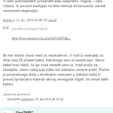
V vseh avtomobilskih priročnikih piše nasprotno, najprej + nato -
(maso). In povsod svetujejo na blok motorja ali karoserijo (zaradi
nevarnosti eksplozije).
birtija
je
12. dec 2014 ob 09:58
izjavil
:
pravilno je mogoče takole
http://www.motorevija.si/si/347/1497/Ka...
Bo kar držalo (must read za neizkušene). In tudi tu svetujejo za
dizle vsaj 25 presek kabla, kakršnega sem si naredil sam. Samo
kabel brez klešč, če ga znaš narediti sam oz. imaš prešo za
čeveljčke, stane nekaj krat toliko kot izdelane cenene smeti. Pozimi
je povprečnega dizla z dvolitrskim motorjem s slabšimi kabli in
precej izpraznjeno baterijo skoraj nemogoče vžgati, če nimaš takih
kablov.
Zgodovina sprememb…
spremenil:
matijadmin
(
12. dec 2014 ob 10:12
)
GenZNPC