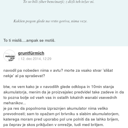
To so bili ziher bencinarji; z dizli teh težav ni.
Kakšen pogon glede na vrsto goriva, nima veze.
To ti misliš....ampak se motiš.
gruntfürmich
::
12. dec 2014, 12:29
navodil pa nobeden nima v avtu? morte za vsako stvar 'slišat
nekje' al pa spraševat?
btw, ne vem kako je v navodilih glede odklopa in 10min stanja
akumulatorja, menim da je proizvajalec predvidel take zadeve in da
to pozna bolje od vseh vas in ostalih lokalnih wanabi vsevednih
mehanikov...
je pa res da popolnoma izpraznjen akumulator nima veliko
prevodnosti; sam to opažam pri brivniku s slabim akumulatorjem,
katerega moram pred uporabo pol ure polniti da se lahko brijem,
pa čeprav je skos priključen v omrežje, tudi med britjem.