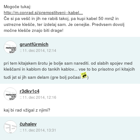
Mogoče tukaj:
http://m.conrad.si/premostitveni--kabel...
Če si pa vešč in jih ne rabiš takoj, pa kupi kabel 50 mm2 in
ustrezne klešče, ter izdelaj sam. Je cenejše. Predvsem dovolj
močne klešče znajo biti drage!
gruntfürmich
::
11. dec 2014, 12:14
pri tem kitajskem šrotu je bolje sam narediti. od slabih spojev med
kleščami in kablom do tankih kablov... vse to bo prisotno pri kitajcih
tudi jst si jih sam delam (gre bolj počasi
)
r3dkv1c4
::
11. dec 2014, 12:16
kaj bi rad vžigal z njimi?
čuhalev
::
11. dec 2014, 13:31