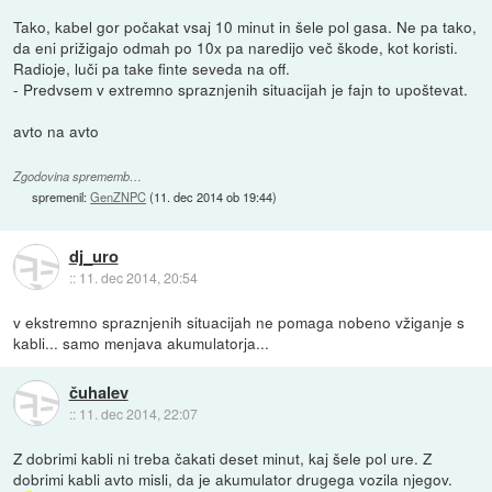
Tako, kabel gor počakat vsaj 10 minut in šele pol gasa. Ne pa tako,
da eni prižigajo odmah po 10x pa naredijo več škode, kot koristi.
Radioje, luči pa take finte seveda na off.
- Predvsem v extremno spraznjenih situacijah je fajn to upoštevat.
avto na avto
Zgodovina sprememb…
spremenil:
GenZNPC
(
11. dec 2014 ob 19:44
)
dj_uro
::
11. dec 2014, 20:54
v ekstremno spraznjenih situacijah ne pomaga nobeno vžiganje s
kabli... samo menjava akumulatorja...
čuhalev
::
11. dec 2014, 22:07
Z dobrimi kabli ni treba čakati deset minut, kaj šele pol ure. Z
dobrimi kabli avto misli, da je akumulator drugega vozila njegov.