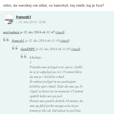
vidim, da marsikaj nisi slišal, no kakorkoli, kaj misliš, kaj je fora?
francek1
::
12. dec 2014, 12:26
matijadmin
je
12. dec 2014 ob 11:47
izjavil
:
francek1
je
12. dec 2014 ob 11:18
izjavil
:
GenZNPC
je
12. dec 2014 ob 11:05
izjavil
:
Izkušnje:
1.
Prijatlu smo prižgal avto sprve z kabli
in se je odpeljal pa čez 15 minut kliče,
da mu je v križišču crknil.
Še enkrat prižgal in na naslenjem
križišču spet crknil. Tako da smo ga 3x
vžgali za brezveze in namesto 15 minut
zgubili kako uro pa pol.
Potem smo pustili dobrih 10 minut, da
smo ga filal preko mojga avta in po
tistem je blo ok. Od takrat že pol leta