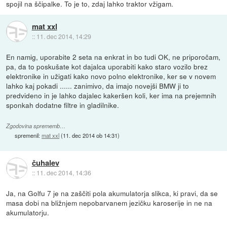
spojil na ščipalke. To je to, zdaj lahko traktor vžigam.
mat xxl
::
11. dec 2014, 14:29
En namig, uporabite 2 seta na enkrat in bo tudi OK, ne priporočam,
pa, da to poskušate kot dajalca uporabiti kako staro vozilo brez
elektronike in užigati kako novo polno elektronike, ker se v novem
lahko kaj pokadi ...... zanimivo, da imajo novejši BMW ji to
predvideno in je lahko dajalec kakeršen koli, ker ima na prejemnih
sponkah dodatne filtre in gladilnike.
Zgodovina sprememb…
spremenil:
mat xxl
(
11. dec 2014 ob 14:31
)
čuhalev
::
11. dec 2014, 14:36
Ja, na Golfu 7 je na zaščiti pola akumulatorja slikca, ki pravi, da se
masa dobi na bližnjem nepobarvanem jezičku karoserije in ne na
akumulatorju.