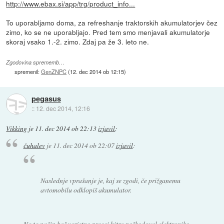
http://www.ebax.si/app/trg/product_info...
To uporabljamo doma, za refreshanje traktorskih akumulatorjev čez
zimo, ko se ne uporabljajo. Pred tem smo menjavali akumulatorje
skoraj vsako 1.-2. zimo. Zdaj pa že 3. leto ne.
Zgodovina sprememb…
spremenil:
GenZNPC
(
12. dec 2014 ob 12:15
)
pegasus
::
12. dec 2014, 12:16
Vikking
je
11. dec 2014 ob 22:13
izjavil
:
čuhalev
je
11. dec 2014 ob 22:07
izjavil
:
Naslednje vprašanje je, kaj se zgodi, če prižganemu
avtomobilu odklopiš akumulator.
Na ta način boš verjetno precej hitro poškodoval elektroniko.