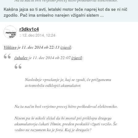
Kakšna jajca so ti avti, letalski motor teče naprej kot da se ni nič
zgodilo. Pač ima smiselno narejen vžigalni sistem ...
r3dkv1c4
::
12. dec 2014, 12:24
Vikking
je
11. dec 2014 ob 22:13
izjavil
:
čuhalev
je
11. dec 2014 ob 22:07
izjavil
:
Naslednje vprašanje je, kaj se zgodi, če prižganemu
avtomobilu odklopiš akumulator.
Na ta način boš verjetno precej hitro poškodoval elektroniko.
Nisem pa še nikoli slišal da bi moral pri priklopu drugega
akumulatorja čakati 10min, preden poskušiš vžgati vozilo. Še
vedno ne razumem ka je fora. Kaj je drugače?