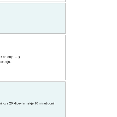
aterija..... ;(
ackerja...
vil cca 20 klicev in nekje 10 minut gonil