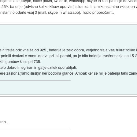
ljam maile, skype, office paket, twiter, fb, whatsapp, skype in klici pa mi jo do večer
25% baterije (odvisno koliko klicev opravim) s tem da imam konstantno vklopljen w
nstantno odprte vsaj 3 (mail, skype in whatsapp). Toplo priporočam...
itrejša odzivnejša od 925 , baterija je zelo dobra, verjetno traja vsaj trikrat toliko
lniti dvakrat v enem dnevu pri isti porabi, pa je bila baterija zvečer nekje na 15-
skih gumbov ki so pri 735.
lo dobro integriran in ga je užitek uporabljati.
ere zaslona(rahlo širši)in ker podpira glance. Ampak ker se mi je baterija tako zameri
ran..