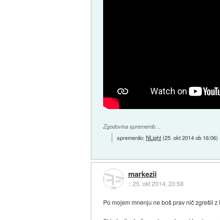
Zgodovina sprememb…
spremenilo:
NLight
(
25. okt 2014 ob 16:06
)
markezii
::
25. okt 2014, 20:58
Po mojem mnenju ne boš prav nič zgrešil z