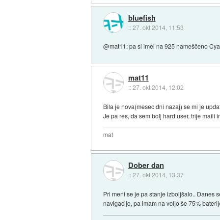
bluefish
::
27. okt 2014, 11:53
@mat11: pa si imel na 925 nameščeno Cya
mat11
::
27. okt 2014, 12:02
Bila je nova(mesec dni nazaj) se mi je updata
Je pa res, da sem bolj hard user, trije maili
mat
Dober dan
::
27. okt 2014, 13:37
Pri meni se je pa stanje izboljšalo.. Danes s
navigacijo, pa imam na voljo še 75% baterij