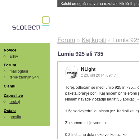
Sandisk že prodal več kot polovico SSD-jev za 
Forum
»
Kaj kupiti
»
Lumia 925
Novice
Lumia 925 ali 735
arhiv
Forum
NLight
mali oglasi
::
23. okt 2014, 09:47
teme zadnjih 24h
Članki
Torej, odločam se med lumio 925 in 735... K
paketa, branje pdf... Kaj hočem pri telefonu
Zaposlitve
Nimam navade v ozadju laufat 35 aplikacij -
brskaj
Ostalo
1.5ghz dvojedrni qualcom (oz. Karkoli ze je)
pravila
Za kamero mi je vseeno...
0.2 incha ne dela neke velike razlike