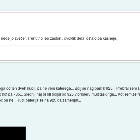
 nedeljo zvečer. Trenutno lep zaslon , dvoklik dela, ostalo pa kasneje.
ga od teh dveh kupil, pa ne vem katerega... Bolj se nagibam k 925... Prebral sem 
t pa 735... Slednji naj bi bil boljši od 925 v primeru multitaskinga... Kot sem že reke
č pa ne... Tudi baterija se na 925 da zamenjat...