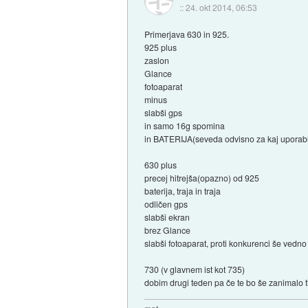
::
24. okt 2014, 06:53
Primerjava 630 in 925.
925 plus
zaslon
Glance
fotoaparat
minus
slabši gps
in samo 16g spomina
in BATERIJA(seveda odvisno za kaj uporabl
630 plus
precej hitrejša(opazno) od 925
baterija, traja in traja
odličen gps
slabši ekran
brez Glance
slabši fotoaparat, proti konkurenci še vedn
730 (v glavnem ist kot 735)
dobim drugi teden pa če te bo še zanimalo 