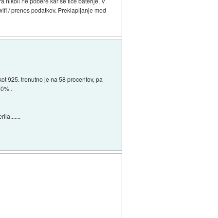
a nikoli ne pobere kar se tiče baterije. V
ifi / prenos podatkov. Preklapljanje med
 kot 925. trenutno je na 58 procentov, pa
20% .
la.......