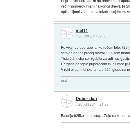
Si jo lastim tudi sam in na dnevni bazi uporab
večini primerov imam na koncu dneva še 20-
aplikacijami vedno dela tekoče, saj imam ko
mat11
::
26. okt 2014, 20:05
Po vikendu uporabe lahko rečem tole. 735 je h
sem ga danes precej matral, 925 sem moral po
Tista 0,2 incha se izgubita zaradi navigacij
Drugače pa toplo priporočam WP, Office je ze
V roki bi pa imel skoraj raje 925, glede na m
mat
Dober dan
::
26. okt 2014, 21:38
Baterija 925ke je res crap.. Zelo sem razoca