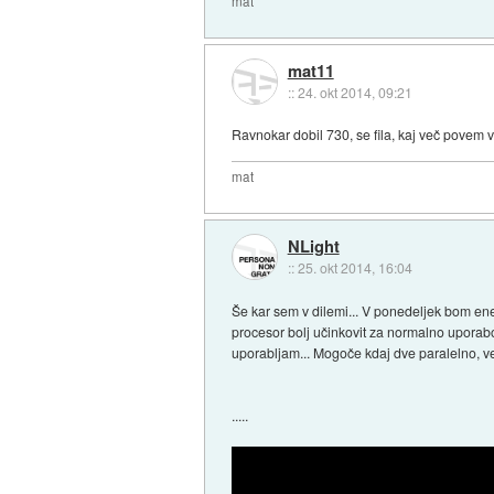
mat
mat11
::
24. okt 2014, 09:21
Ravnokar dobil 730, se fila, kaj več povem v
mat
NLight
::
25. okt 2014, 16:04
Še kar sem v dilemi... V ponedeljek bom ene
procesor bolj učinkovit za normalno uporabo ko
uporabljam... Mogoče kdaj dve paralelno, ve
.....