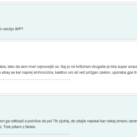
n verzijo WP?
la, tako da sem imel najnovejši os. Saj jo ne kritiziram drugače je bila super ampak b
 in ebay se kar naprej sinhronizira, kakšno uro ali več prižgan zaslon, uporaba gps tr
em ga odklopil s polnilca ob pol 7ih zjutraj, do zdajle napisal kar nekaj smsov, opra
e. Tole pišem z Nokie.