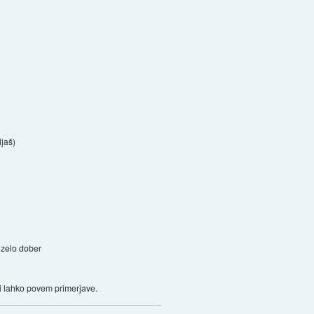
jaš)
o zelo dober
ti lahko povem primerjave.