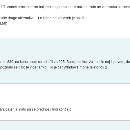
v? Ti cortex procesorji so bolj redko uporabljeni v nokiah, zato ne vem kako so zanesl
še druge alternative... Le kateri od teh dveh je boljši...
9:50
)
 in 830, na koncu sem se odločil za 925. Sem jo enkrat že imel in naj ti povem, d
, poznalo se ti bo le v denarnici. To je čar WindowsPhone telefonov ;)
va baterija, nato pa se prednosti tudi končajo.