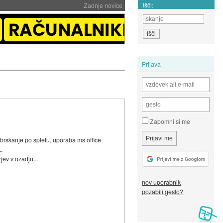
Išči:
Zadnje novice
Prijava
Zapomni si me
 brskanje po spletu, uporaba ms office
..
ev v ozadju...
nov uporabnik
pozabili geslo?