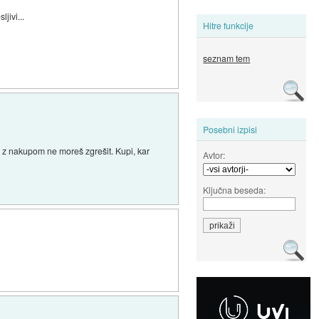
jivi...
Hitre funkcije
seznam tem
Posebni izpisi
a z nakupom ne moreš zgrešit. Kupi, kar
Avtor:
Ključna beseda: