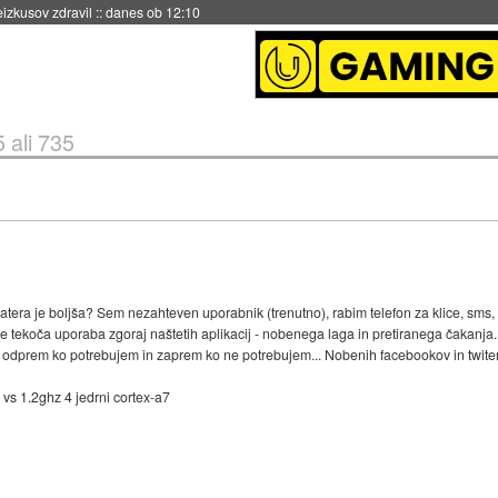
naslednji dve leti
::
danes ob 11:37
 ali 735
atera je boljša? Sem nezahteven uporabnik (trenutno), rabim telefon za klice, sms,
 je tekoča uporaba zgoraj naštetih aplikacij - nobenega laga in pretiranega čakanja.
 odprem ko potrebujem in zaprem ko ne potrebujem... Nobenih facebookov in twiterj
 vs 1.2ghz 4 jedrni cortex-a7