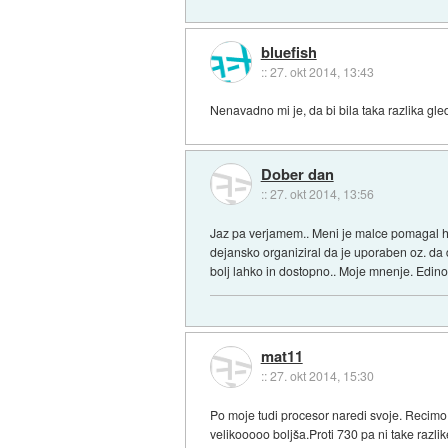
bluefish
::
27. okt 2014, 13:43
Nenavadno mi je, da bi bila taka razlika gle
Dober dan
::
27. okt 2014, 13:56
Jaz pa verjamem.. Meni je malce pomagal har
dejansko organiziral da je uporaben oz. da 
bolj lahko in dostopno.. Moje mnenje. Edino m
mat11
::
27. okt 2014, 15:30
Po moje tudi procesor naredi svoje. Recimo 
velikooooo boljša.Proti 730 pa ni take razlik