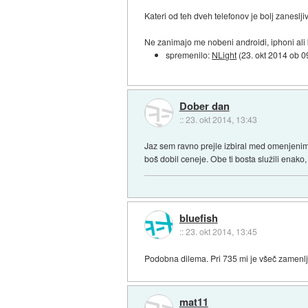
Kateri od teh dveh telefonov je bolj zaneslji
Ne zanimajo me nobeni androidi, iphoni ali kk
spremenilo:
NLight
(
23. okt 2014 ob 0
Dober dan
::
23. okt 2014, 13:43
Jaz sem ravno prejle izbiral med omenjenima
boš dobil ceneje. Obe ti bosta služili enako
bluefish
::
23. okt 2014, 13:45
Podobna dilema. Pri 735 mi je všeč zamenlji
mat11