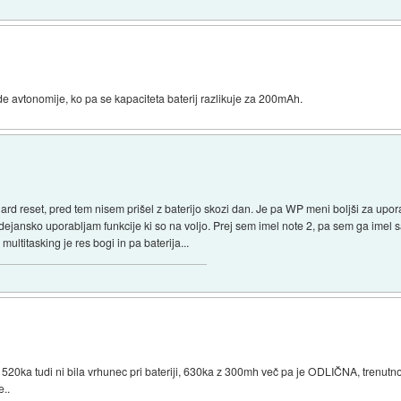
de avtonomije, ko pa se kapaciteta baterij razlikuje za 200mAh.
d reset, pred tem nisem prišel z baterijo skozi dan. Je pa WP meni boljši za upor
dejansko uporabljam funkcije ki so na voljo. Prej sem imel note 2, pa sem ga imel 
ultitasking je res bogi in pa baterija...
520ka tudi ni bila vrhunec pri bateriji, 630ka z 300mh več pa je ODLIČNA, trenutn
e..