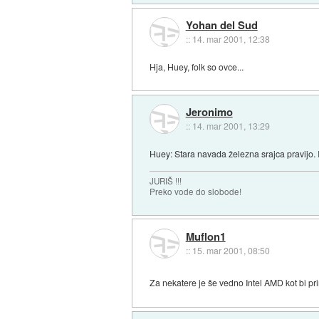
Yohan del Sud
::
14. mar 2001, 12:38
Hja, Huey, folk so ovce...
Jeronimo
::
14. mar 2001, 13:29
Huey: Stara navada železna srajca pravijo. I
JURIŠ !!!
Preko vode do slobode!
Muflon1
::
15. mar 2001, 08:50
Za nekatere je še vedno Intel AMD kot bi pri