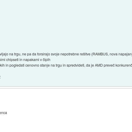
javljajo na trgu, ne pa da forsirajo svoje nepotrebne rešitve (RAMBUS, nova napajanj
imi chipseti in napakami v čipih
blakih in pogledati cenovno stanje na trgu in spredvideti, da je AMD preveč konkuren
m
renca