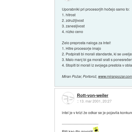
Uporabniki pri procesorjih hočejo samo to:
1. hitrost
2. združljivost
3. zanesljivost
4. nizko ceno
Zelo preprosta naloga za Intel!
1. Hitre procesorje imajo
2. Podpirati bi morali standarde, ki se uvel
3. Malo manj bi ga morali srati s ponesrečen
4. Stopiti bi morali iz svojega prestola v o
Miran Požar, Portorož,
www.miranpozar.co
Rott-von-weiler
::
13. mar 2001, 20:27
intel je v krizi že odkar se je pojavila konku
-------------------------------
Piši kao što govoriš