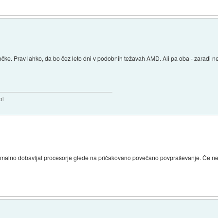
 4 točke. Prav lahko, da bo čez leto dni v podobnih težavah AMD. Ali pa oba - zaradi 
bi
malno dobavljal procesorje glede na pričakovano povečano povpraševanje. Če ne b