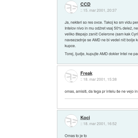
CCD
::
15. mar 2001, 20:37
Ja, nekteri so res ovce. Takoj ko sm vidu 
Intelov nivo in mu odžret vsaj 50% delež, ne
veliko štepajo zanič Celerone (sam kak Cyrix
navsezadnje se AMD ne bi vedel nič bolje kot
kupce.
Torej, ljudje, kupujte AMD dokler Intel ne pa
Freak
::
18. mar 2001, 15:38
omas, amislš, da tega pr intelu še ne vejo in
Koci
::
18. mar 2001, 16:52
Omas to je to