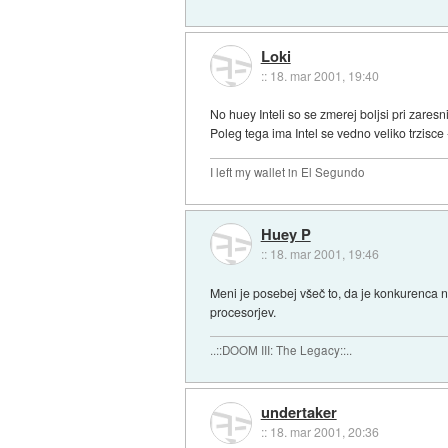
Loki
::
18. mar 2001, 19:40
No huey Inteli so se zmerej boljsi pri zares
Poleg tega ima Intel se vedno veliko trzisce - 
I left my wallet in El Segundo
Huey P
::
18. mar 2001, 19:46
Meni je posebej všeč to, da je konkurenca n
procesorjev.
..::DOOM III: The Legacy::..
undertaker
::
18. mar 2001, 20:36