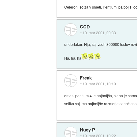
Celeroni so za v smeti, Pentiumi pa boljši o
CCD
::
19. mar 2001, 00:33
undertaker: Hja, saj vseh 300000 testov revij
Ha, ha, ha
Freak
::
19. mar 2001, 10:19
omas: pentium 4 je najboljša, slaba je samo 
veliko saj ima najboljše razmerje cena/kako
Huey P
::
19. mar 2001, 10:22