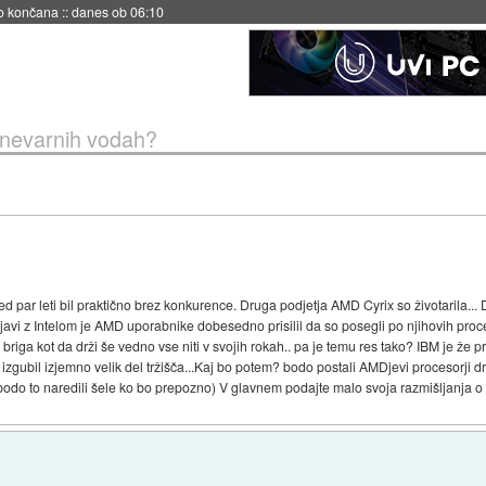
no končana
::
danes ob 06:10
v nevarnih vodah?
še pred par leti bil praktično brez konkurence. Druga podjetja AMD Cyrix so životarila.
avi z Intelom je AMD uporabnike dobesedno prisilil da so posegli po njihovih procesor
 briga kot da drži še vedno vse niti v svojih rokah.. pa je temu res tako? IBM je že p
izgubil izjemno velik del tržišča...Kaj bo potem? bodo postali AMDjevi procesorji dra
a bodo to naredili šele ko bo prepozno) V glavnem podajte malo svoja razmišljanj