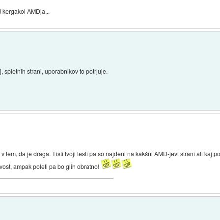
d kergakol AMDja...
, spletnih strani, uporabnikov to potrjuje.
v tem, da je draga. Tisti tvoji testi pa so najdeni na kakšni AMD-jevi strani ali ka
vost, ampak poleti pa bo glih obratno!