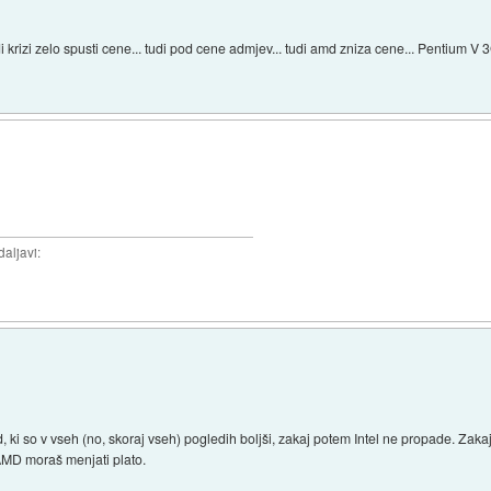
i krizi zelo spusti cene... tudi pod cene admjev... tudi amd zniza cene... Pentium 
daljavi:
, ki so v vseh (no, skoraj vseh) pogledih boljši, zakaj potem Intel ne propade. Zakaj
AMD moraš menjati plato.