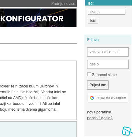
Išči:
Zadnje novice
Prijava
Zapomni si me
.. Dokler se ni začel buum Duronov in
jih (in ni jim bilo žal). Vendar Intel se
rešel na AMDje in če bo Intel še kar
žji ker bodo oni vodilni? Ali bo intel
a o boju med tema dvema gigantoma.
nov uporabnik
pozabili geslo?