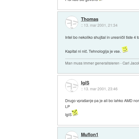
Thomas
::
13. mar 2001, 21:34
Intel bo nekoliko shujšal in uresničil tiste
Kapital ni nič. Tehnologija je vse.
Man muss immer generalisieren - Carl Jaco
IgiS
::
13. mar 2001, 23:46
Drugo vprašanje pa je ali bo lahko AMD nor
LP
IgiS
Muflon1