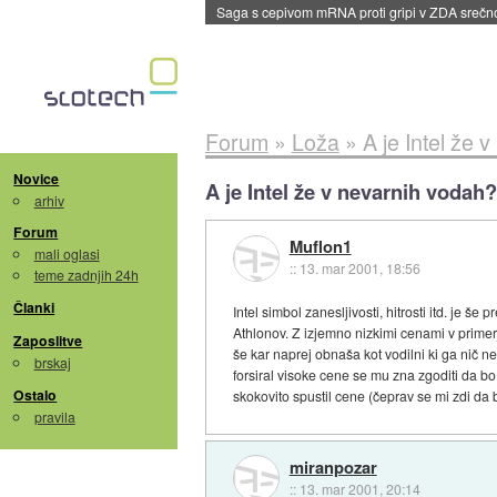
Saga s cepivom mRNA proti gripi v ZDA sreč
Forum
»
Loža
»
A je Intel že 
Novice
A je Intel že v nevarnih vodah?
arhiv
Forum
Muflon1
mali oglasi
::
13. mar 2001, 18:56
teme zadnjih 24h
Članki
Intel simbol zanesljivosti, hitrosti itd. je 
Athlonov. Z izjemno nizkimi cenami v primerj
Zaposlitve
še kar naprej obnaša kot vodilni ki ga nič ne
brskaj
forsiral visoke cene se mu zna zgoditi da bo 
Ostalo
skokovito spustil cene (čeprav se mi zdi d
pravila
miranpozar
::
13. mar 2001, 20:14