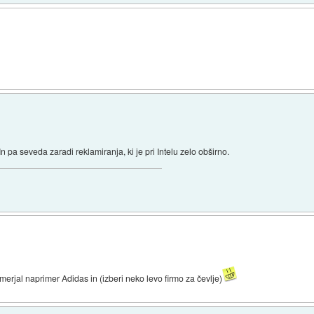
n pa seveda zaradi reklamiranja, ki je pri Intelu zelo obširno.
merjal naprimer Adidas in (izberi neko levo firmo za čevlje)