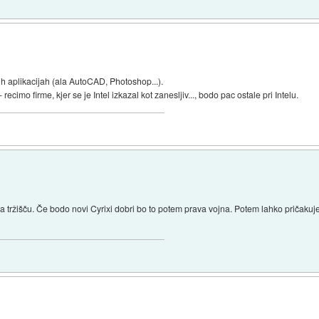
nih aplikacijah (ala AutoCAD, Photoshop...).
recimo firme, kjer se je Intel izkazal kot zanesljiv..., bodo pac ostale pri Intelu.
a tržišču. Če bodo novi Cyrixi dobri bo to potem prava vojna. Potem lahko pričakuj