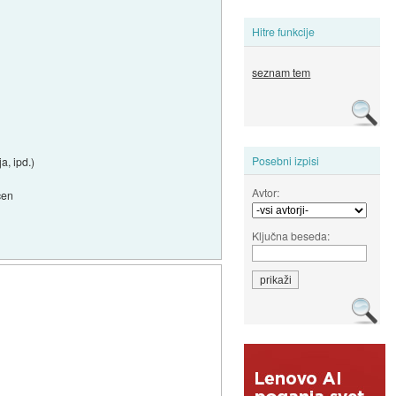
Hitre funkcije
seznam tem
Posebni izpisi
a, ipd.)
Avtor:
čen
Ključna beseda: