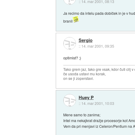
::
14. mar 2001, 08:13
Ja recimo da intelu pada dobiček in je v hud
branil
Sergio
::
14. mar 2001, 09:35
optimist? ;)
Tako grem jaz, tako gre vsak, kdor čuti cilj v 
če usoda ustavi mu korak,
on se ji zoperstavi.
Huey P
::
14. mar 2001, 10:03
Mene samo to zanima;
Intel ma nekajkrat dražje procesorje kot Amd
Vem da pri menjavi iz Celeron/Pentium na 