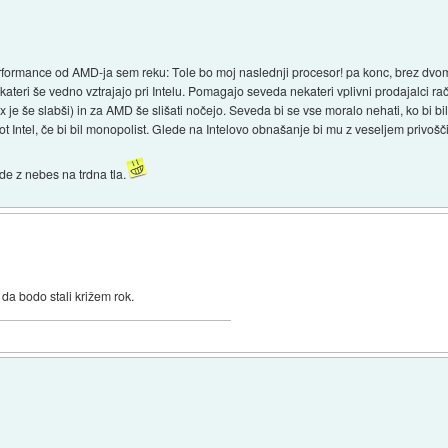
performance od AMD-ja sem reku: Tole bo moj naslednji procesor! pa konc, brez dv
kateri še vedno vztrajajo pri Intelu. Pomagajo seveda nekateri vplivni prodajalci rač
 je še slabši) in za AMD še slišati nočejo. Seveda bi se vse moralo nehati, ko bi b
 Intel, če bi bil monopolist. Glede na Intelovo obnašanje bi mu z veseljem privoščil
de z nebes na trdna tla.
 da bodo stali križem rok.