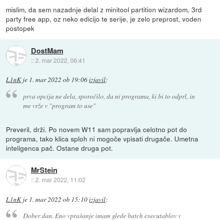
mislim, da sem nazadnje delal z minitool partition wizardom, 3rd
party free app, oz neko edicijo te serije, je zelo preprost, voden
postopek
DostMam
::
2. mar 2022, 06:41
L1nK
je
1. mar 2022 ob 19:06
izjavil
:
prva opcija ne dela, sporočilo, da ni programa, ki bi to odprl, in
me vrže v "program to use"
Preveril, drži. Po novem W11 sam popravlja celotno pot do
programa, tako klica sploh ni mogoče vpisati drugače. Umetna
inteligenca pač. Ostane druga pot.
MrStein
::
2. mar 2022, 11:02
L1nK
je
1. mar 2022 ob 15:10
izjavil
:
Dober dan. Eno vprašanje imam glede batch executablov v