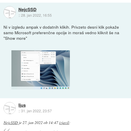
NejcSSD
::
28. jan 2022, 16:55
Ni v izgledu ampak v dodatnih klikih. Privzeto desni klik pokaže
samo Microsoft preferenčne opcije in moraš vedno kliknit še na
"Show more"
Ijus
::
31. jan 2022, 23:57
NejcSSD
je
27. jan 2022 ob 14:47
izjavil
: