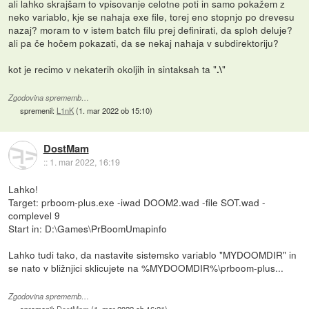
ali lahko skrajšam to vpisovanje celotne poti in samo pokažem z
neko variablo, kje se nahaja exe file, torej eno stopnjo po drevesu
nazaj? moram to v istem batch filu prej definirati, da sploh deluje?
ali pa če hočem pokazati, da se nekaj nahaja v subdirektoriju?
kot je recimo v nekaterih okoljih in sintaksah ta "
"
.\
Zgodovina sprememb…
spremenil:
L1nK
(
1. mar 2022 ob 15:10
)
DostMam
::
1. mar 2022, 16:19
Lahko!
Target: prboom-plus.exe -iwad DOOM2.wad -file SOT.wad -
complevel 9
Start in: D:\Games\PrBoomUmapinfo
Lahko tudi tako, da nastavite sistemsko variablo "MYDOOMDIR" in
se nato v bližnjici sklicujete na %MYDOOMDIR%\prboom-plus...
Zgodovina sprememb…