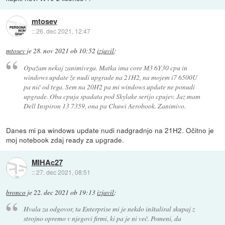
mtosev
::
26. dec 2021, 12:47
mtosev
je
28. nov 2021 ob 10:52
izjavil
:
Opažam nekaj zanimivega. Matka ima core M3 6Y30 cpu in
windows update že nudi upgrade na 21H2, na mojem i7 6500U
pa nič od tega. Sem na 20H2 pa mi windows update ne ponudi
upgrade. Oba cpuja spadata pod Skylake serijo cpujev. Jaz mam
Dell Inspiron 13 7359, ona pa Chuwi Aerobook. Zanimivo.
Danes mi pa windows update nudi nadgradnjo na 21H2. Očitno je
moj notebook zdaj ready za upgrade.
MIHAc27
::
27. dec 2021, 08:51
bronco
je
22. dec 2021 ob 19:13
izjavil
:
Hvala za odgovor, ta Enterprise mi je nekdo inštaliral skupaj z
strojno opremo v njegovi firmi, ki pa je ni več. Pomeni, da