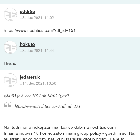
gddr85
::
8. dec 2021, 14:02
https://www.itechtics.com/?dl_id=151
hokuto
::
8. dec 2021, 14:44
Hvala.
jedateruk
::
11. dec 2021, 16:56
gddr85
je
8. dec 2021 ob 14:02
izjavil
:
https://www.itechtics.com/?dl_id=151
No, tudi mene nekaj zanima, kar se dobi na
itechtics.com
Imam windows 10 home, zato nimam group policy - gpedit.msc. Na
tej strani lahko dobim .bat, ki bi inštaliral group policy. Pa je to