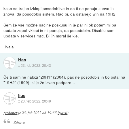
kako se trajno izklopi posodobitve in da ti ne ponuja znova in
znova, da posodobiš sistem. Rad bi, da ostanejo win na 19H2.
Sem že vse možne načine poskusu in je par ni ok potem mi pa
update zopet vklopi in mi ponuja, da posodobim. Disablu sem
update v services.msc. Bi jih moral še kje.
Hvala
Han
::
23. feb 2022, 20:43
Če ti sam ne naloži "20H1" (2004), pač ne posodobiš in bo ostal na
"19H2" (1909), ki je že izven podpore...
Ijus
::
23. feb 2022, 20:49
zerdoner
je
23. feb 2022 ob 19:35
izjavil
:
Zdravo