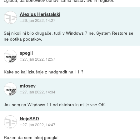
Alexius Heristalski
::
26. jan 2022, 14:27
Saj nikoli ni bilo drugače, tudi v Windows 7 ne. System Restore se
ne dotika podatkov.
spegli
::
27. jan 2022, 12:57
Kake so kaj izkušnje z nadgradit na 11 ?
mtosev
::
27. jan 2022, 14:34
Jaz sem na Windows 11 od oktobra in mi je vse OK.
NejcSSD
::
27. jan 2022, 14:47
Razen da sem takoj googlal