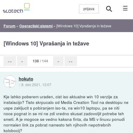
☰
Forum
»
Operacijski sistemi
»
[Windows 10] Vprašanja in težave
[Windows 10] Vprašanja in težave
138
/ 144
««
«
»
»»
hokuto
::
8. dec 2021, 13:07
Kje lahko poberem uraden, cist iso aktualne win 10 verzije za
instalacijo? Tisto skrpucalo od Media Creation Tool na desktopu ne
uspe zakljucit s pobiranjem iso-ta, na win10 laptopu, pa se niti
noce pognat in se mi ne zdi vredno skusat zadovoljit potrebe teh
smeti. A je mogoce se vedno kaksna finta, da MS v linuxu ponudi
normalen link za pobrat namesto teh njihovih nepotrebnih
kolobocij?