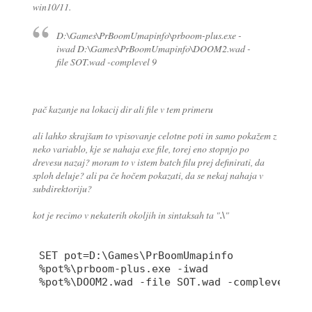
win10/11.
D:\Games\PrBoomUmapinfo\prboom-plus.exe -
iwad D:\Games\PrBoomUmapinfo\DOOM2.wad -
file SOT.wad -complevel 9
pač kazanje na lokacij dir ali file v tem primeru
ali lahko skrajšam to vpisovanje celotne poti in samo pokažem z
neko variablo, kje se nahaja exe file, torej eno stopnjo po
drevesu nazaj? moram to v istem batch filu prej definirati, da
sploh deluje? ali pa če hočem pokazati, da se nekaj nahaja v
subdirektoriju?
kot je recimo v nekaterih okoljih in sintaksah ta "
.\
"
SET pot=D:\Games\PrBoomUmapinfo

%pot%\prboom-plus.exe -iwad 

%pot%\DOOM2.wad -file SOT.wad -complevel 
9