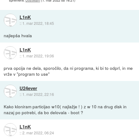
spremenil:
DostMam
(
1. mar 2022 ob 16:21
)
L1nK
::
1. mar 2022, 18:45
najlepša hvala
L1nK
::
1. mar 2022, 19:06
prva opcija ne dela, sporočilo, da ni programa, ki bi to odprl, in me
vrže v "program to use"
U24ever
::
1. mar 2022, 22:16
Kako kloniram particijao w10( najlažje ! ) z w 10 na drug disk in
nazaj po potrebi, da bo delovala - boot ?
L1nK
::
2. mar 2022, 06:24