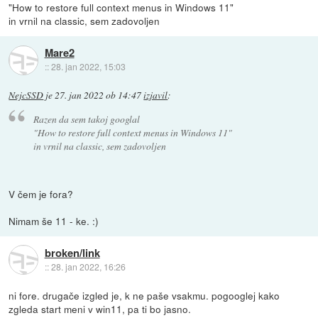
"How to restore full context menus in Windows 11"
in vrnil na classic, sem zadovoljen
Mare2
::
28. jan 2022, 15:03
NejcSSD
je
27. jan 2022 ob 14:47
izjavil
:
Razen da sem takoj googlal
"How to restore full context menus in Windows 11"
in vrnil na classic, sem zadovoljen
V čem je fora?
Nimam še 11 - ke. :)
broken/link
::
28. jan 2022, 16:26
ni fore. drugače izgled je, k ne paše vsakmu. pogooglej kako
zgleda start meni v win11, pa ti bo jasno.