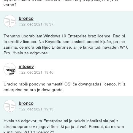
varno?
bronco
::
22. dec 2021, 18:37
Trenutno uporabljam Windows 10 Enterprise brez licence. Rad bi
to uredil z licenco. Na Keysoftu sem zasledil poceni ključe, pa me
zanima, če mora biti ključ Enterprise, ali je lahko tudi navaden W10
Pro. Hvala za odgovore.
mtosev
::
22. dec 2021, 18:46
Uradno rabiš ponovno namestiti OS, če downgradaš licenco. Iti iz
enterprise na pro je downgrade.
bronco
::
22. dec 2021, 19:13
Hvala za odgovor, ta Enterprise mi je nekdo inštaliral skupaj z
strojno opremo v njegovi firmi, ki pa je ni več. Pomeni, da moram
kupiti novi W10 z licenco??