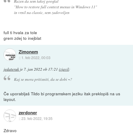
Razen da sem takoj googlal
"How to restore full context menus in Windows 11"
in vrnil na classic, sem zadovoljen
full ti hvala za tole
grem zdej to inejblat
Zimonem
::
1. feb 2022, 00:03
jedateruk
je
7. jan 2022 ob 17:21
izjavil
:
Kaj se mora pritisniti, da se dobi ~?
Če uporabljaš Tildo bi programskem jeziku itak preklopiš na us
layout.
zerdoner
::
23. feb 2022, 19:35
Zdravo