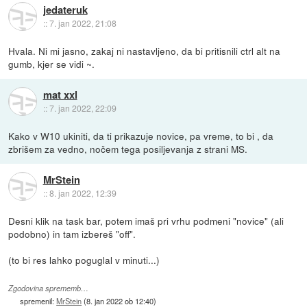
jedateruk
::
7. jan 2022, 21:08
Hvala. Ni mi jasno, zakaj ni nastavljeno, da bi pritisnili ctrl alt na
gumb, kjer se vidi ~.
mat xxl
::
7. jan 2022, 22:09
Kako v W10 ukiniti, da ti prikazuje novice, pa vreme, to bi , da
zbrišem za vedno, nočem tega posiljevanja z strani MS.
MrStein
::
8. jan 2022, 12:39
Desni klik na task bar, potem imaš pri vrhu podmeni "novice" (ali
podobno) in tam izbereš "off".
(to bi res lahko poguglal v minuti...)
Zgodovina sprememb…
spremenil:
MrStein
(
8. jan 2022 ob 12:40
)