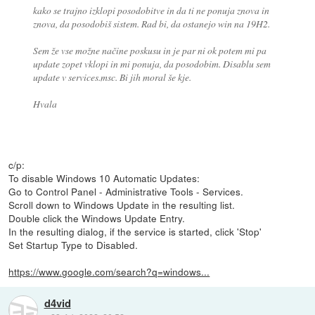
kako se trajno izklopi posodobitve in da ti ne ponuja znova in
znova, da posodobiš sistem. Rad bi, da ostanejo win na 19H2.
Sem že vse možne načine poskusu in je par ni ok potem mi pa
update zopet vklopi in mi ponuja, da posodobim. Disablu sem
update v services.msc. Bi jih moral še kje.
Hvala
c/p:
To disable Windows 10 Automatic Updates:
Go to Control Panel - Administrative Tools - Services.
Scroll down to Windows Update in the resulting list.
Double click the Windows Update Entry.
In the resulting dialog, if the service is started, click 'Stop'
Set Startup Type to Disabled.
https://www.google.com/search?q=windows...
d4vid