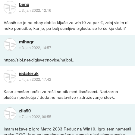
benx
::
3. jan 2022, 12:16
Včasih se je na ebay dobilo ključe za win10 za par €, zdaj vidim ni
neke ponudbe, kar je, pa bolj sumljivo izgleda. se to še kje dobi?
mihagr
::
3. jan 2022, 14:57
https://siol.net/digisvet/novice/najbol...
jedateruk
::
4. jan 2022, 17:42
Kako zmešan način za rešit se pik med tisočicami. Nadzorna
plošča / področje / dodatne nastavitve / združevanje števk.
zila90
::
7. jan 2022, 00:55
Imam težave z igro Metro 2033 Redux na Win10. Igro sem namestil
preko GOG. Igra se uspešno zažene, ampak v igri nimam zvoka.