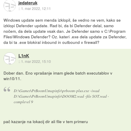
jedateruk
::
1. mar 2022, 12:11
Windows update sem menda izklopil, še vedno ne vem, kako se
izklopi Defender update. Rad bi, da bi Defender delal, samo
nočem, da dela update vsak dan. Je Defender samo v C:\Program
Files\Windows Defender? Oz. kateri .exe dela update za Defender,
da bi ta .exe blokiral inbound in outbound v firewall?
L1nK
::
1. mar 2022, 15:10
Dober dan. Eno vprašanje imam glede batch executablov v
win10/11.
D:\Games\PrBoomUmapinfo\prboom-plus.exe -iwad
D:\Games\PrBoomUmapinfo\DOOM2.wad -file SOT.wad -
complevel 9
pač kazanje na lokacij dir ali file v tem primeru