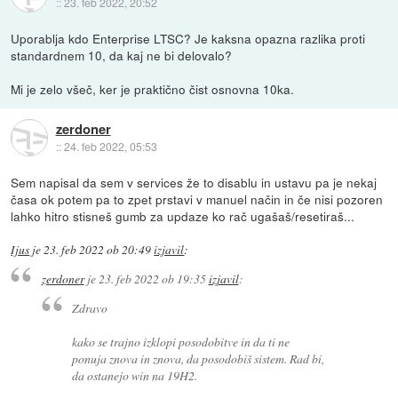
::
23. feb 2022, 20:52
Uporablja kdo Enterprise LTSC? Je kaksna opazna razlika proti
standardnem 10, da kaj ne bi delovalo?
Mi je zelo všeč, ker je praktično čist osnovna 10ka.
zerdoner
::
24. feb 2022, 05:53
Sem napisal da sem v services že to disablu in ustavu pa je nekaj
časa ok potem pa to zpet prstavi v manuel način in če nisi pozoren
lahko hitro stisneš gumb za updaze ko rač ugašaš/resetiraš...
Ijus
je
23. feb 2022 ob 20:49
izjavil
:
zerdoner
je
23. feb 2022 ob 19:35
izjavil
:
Zdravo
kako se trajno izklopi posodobitve in da ti ne
ponuja znova in znova, da posodobiš sistem. Rad bi,
da ostanejo win na 19H2.