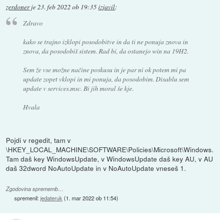
zerdoner
je
23. feb 2022 ob 19:35
izjavil
:
Zdravo
kako se trajno izklopi posodobitve in da ti ne ponuja znova in
znova, da posodobiš sistem. Rad bi, da ostanejo win na 19H2.
Sem že vse možne načine poskusu in je par ni ok potem mi pa
update zopet vklopi in mi ponuja, da posodobim. Disablu sem
update v services.msc. Bi jih moral še kje.
Hvala
Pojdi v regedit, tam v
\HKEY_LOCAL_MACHINE\SOFTWARE\Policies\Microsoft\Windows.
Tam daš key WindowsUpdate, v WindowsUpdate daš key AU, v AU
daš 32dword NoAutoUpdate in v NoAutoUpdate vneseš 1.
Zgodovina sprememb…
spremenil:
jedateruk
(
1. mar 2022 ob 11:54
)