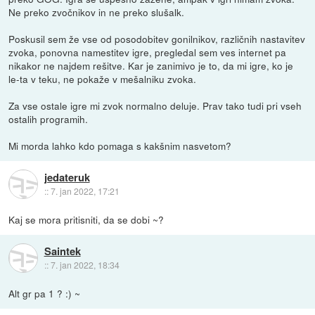
Ne preko zvočnikov in ne preko slušalk.
Poskusil sem že vse od posodobitev gonilnikov, različnih nastavitev
zvoka, ponovna namestitev igre, pregledal sem ves internet pa
nikakor ne najdem rešitve. Kar je zanimivo je to, da mi igre, ko je
le-ta v teku, ne pokaže v mešalniku zvoka.
Za vse ostale igre mi zvok normalno deluje. Prav tako tudi pri vseh
ostalih programih.
Mi morda lahko kdo pomaga s kakšnim nasvetom?
jedateruk
::
7. jan 2022, 17:21
Kaj se mora pritisniti, da se dobi ~?
Saintek
::
7. jan 2022, 18:34
Alt gr pa 1 ? :) ~