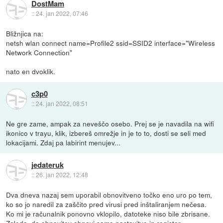
DostMam
::
24. jan 2022, 07:46
Bližnjica na:
netsh wlan connect name=Profile2 ssid=SSID2 interface="Wireless
Network Connection"
nato en dvoklik.
c3p0
::
24. jan 2022, 08:51
Ne gre zame, ampak za neveščo osebo. Prej se je navadila na wifi
ikonico v trayu, klik, izbereš omrežje in je to to, dosti se seli med
lokacijami. Zdaj pa labirint menujev...
jedateruk
::
26. jan 2022, 12:48
Dva dneva nazaj sem uporabil obnovitveno točko eno uro po tem,
ko so jo naredil za zaščito pred virusi pred inštaliranjem nečesa.
Ko mi je računalnik ponovno vklopilo, datoteke niso bile zbrisane.
Zgleda, da obnovitev obnovi samo nastavitve in register.