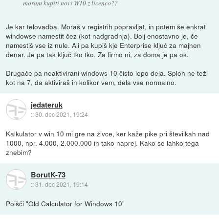
moram kupiti novi W10 z licenco??
Je kar telovadba. Moraš v registrih popravljat, in potem še enkrat
windowse namestit čez (kot nadgradnja). Bolj enostavno je, če
namestiš vse iz nule. Ali pa kupiš kje Enterprise ključ za majhen
denar. Je pa tak ključ tko tko. Za firmo ni, za doma je pa ok.
Drugače pa neaktivirani windows 10 čisto lepo dela. Sploh ne teži
kot na 7, da aktiviraš in kolikor vem, dela vse normalno.
jedateruk
::
30. dec 2021, 19:24
Kalkulator v win 10 mi gre na živce, ker kaže pike pri številkah nad
1000, npr. 4.000, 2.000.000 in tako naprej. Kako se lahko tega
znebim?
BorutK-73
::
31. dec 2021, 19:14
Poišči "Old Calculator for Windows 10"