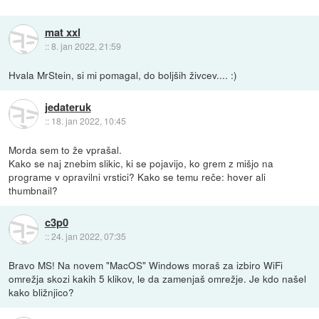
mat xxl
::
8. jan 2022, 21:59
Hvala MrStein, si mi pomagal, do boljših živcev.... :)
jedateruk
::
18. jan 2022, 10:45
Morda sem to že vprašal.
Kako se naj znebim slikic, ki se pojavijo, ko grem z mišjo na
programe v opravilni vrstici? Kako se temu reče: hover ali
thumbnail?
c3p0
::
24. jan 2022, 07:35
Bravo MS! Na novem "MacOS" Windows moraš za izbiro WiFi
omrežja skozi kakih 5 klikov, le da zamenjaš omrežje. Je kdo našel
kako bližnjico?