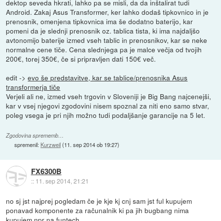
dektop seveda hkrati, lahko pa se misli, da da inštalirat tudi
Android. Zakaj Asus Transformer, ker lahko dodaš tipkovnico in je
prenosnik, omenjena tipkovnica ima še dodatno baterijo, kar
pomeni da je slednji prenosnik oz. tablica tista, ki ima najdaljšo
avtonomijo baterije izmed vseh tablic in prenosnikov, kar se neke
normalne cene tiče. Cena slednjega pa je malce večja od tvojih
200€, torej 350€, če si pripravljen dati 150€ več.
edit ->
evo še predstavitve, kar se tablice/prenosnika Asus
transformerja tiče
Verjeli ali ne, izmed vseh trgovin v Sloveniji je Big Bang najcenejši,
kar v vsej njegovi zgodovini nisem spoznal za niti eno samo stvar,
poleg vsega je pri njih možno tudi podaljšanje garancije na 5 let.
Zgodovina sprememb…
spremenil:
Kurzweil
(
11. sep 2014 ob 19:27
)
FX6300B
::
11. sep 2014, 21:21
no sj jst najprej pogledam če je kje kj cnj sam jst ful kupujem
ponavad komponente za računalnik ki pa jih bugbang nima
kupujem npr na funtech