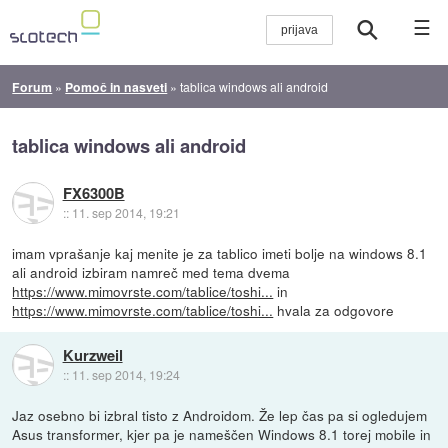
☰
Forum
»
Pomoč in nasveti
»
tablica windows ali android
tablica windows ali android
FX6300B
::
11. sep 2014, 19:21
imam vprašanje kaj menite je za tablico imeti bolje na windows 8.1
ali android izbiram namreč med tema dvema
https://www.mimovrste.com/tablice/toshi...
in
https://www.mimovrste.com/tablice/toshi...
hvala za odgovore
Kurzweil
::
11. sep 2014, 19:24
Jaz osebno bi izbral tisto z Androidom. Že lep čas pa si ogledujem
Asus transformer, kjer pa je nameščen Windows 8.1 torej mobile in