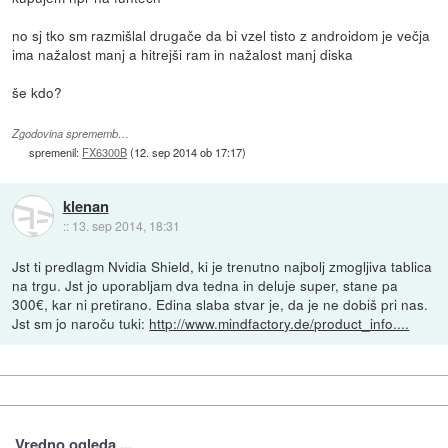
no sj tko sm razmišlal drugače da bi vzel tisto z androidom je večja
ima nažalost manj a hitrejši ram in nažalost manj diska
še kdo?
Zgodovina sprememb…
spremenil:
FX6300B
(
12. sep 2014 ob 17:17
)
klenan
::
13. sep 2014, 18:31
Jst ti predlagm Nvidia Shield, ki je trenutno najbolj zmogljiva tablica
na trgu. Jst jo uporabljam dva tedna in deluje super, stane pa
300€, kar ni pretirano. Edina slaba stvar je, da je ne dobiš pri nas.
Jst sm jo naroču tuki:
http://www.mindfactory.de/product_info....
Vredno ogleda ...