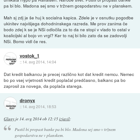
pa bi blo. Madona sej smo v tržnem gospodarstvu ne v planskem.
Mah sj zdj je še huj k socialna kapica. Zdele je v osnutku pogodbe
ukinitev najvišjega dohodninskega razreda. Me prov zanima če
bodo zdej k se je NSi odločila za to da ne stopi v vlado to ostal v
koalicijski al bojo vn vrgl? Ker to naj bi bilo zato da se zadovolji
NSi. Bomo vidl če res.
vostok_1
::
14. avg 2014, 14:04
Dat kredit balkancu je precej različno kot dat kredit nemcu. Nemec
bo po vsej vrjetnosti kredit poplačal predčasno, balkanc pa bo
zaprosil za novega, da poplača starega.
dronyx
::
14. avg 2014, 18:53
Glugy
je
14. avg 2014 ob 12:15
izjavil
:
Pustil bi propast banke pa bi blo. Madona sej smo v tržnem
gospodarstvu ne v planskem.