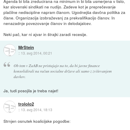
Agenda bi bila zreducirana na minimum in bi bila usmerjena v tisto,
kar slovenski sindikati ne nudijo. Zadeve kot je preprečevanje
plačilne nediscipline napram članom. Ugodnejša davčna politika za
člane. Organizacija izobraževanj za prekvalifikacijo članov. In
nenazadnje povezovanje članov in delodajalcev.
Neki pač, kar ni ajvar in štrajki zaradi recesije.
MrStein
::
13. avg 2014, 00:21
Ob tem v ZaAB ne pristajajo na to, da bi javne finance
konsolidirali na račun socialne države ali samo z zviševanjem
davkov.
Ja, tudi posojila je treba najet!
trololo2
::
13. avg 2014, 18:13
Strnjen osnutek koalicijske pogodbe: