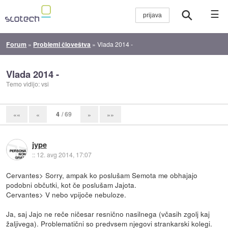
☰
Forum
»
Problemi človeštva
»
Vlada 2014 -
Vlada 2014 -
Temo vidijo: vsi
4
/ 69
««
«
»
»»
jype
::
12. avg 2014, 17:07
Cervantes> Sorry, ampak ko poslušam Semota me obhajajo
podobni občutki, kot če poslušam Jajota.
Cervantes> V nebo vpijoče nebuloze.
Ja, saj Jajo ne reče ničesar resnično nasilnega (včasih zgolj kaj
žaljivega). Problematični so predvsem njegovi strankarski kolegi.