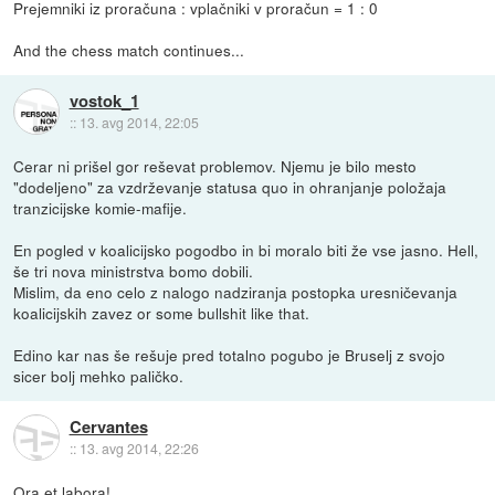
Prejemniki iz proračuna : vplačniki v proračun = 1 : 0
And the chess match continues...
vostok_1
::
13. avg 2014, 22:05
Cerar ni prišel gor reševat problemov. Njemu je bilo mesto
"dodeljeno" za vzdrževanje statusa quo in ohranjanje položaja
tranzicijske komie-mafije.
En pogled v koalicijsko pogodbo in bi moralo biti že vse jasno. Hell,
še tri nova ministrstva bomo dobili.
Mislim, da eno celo z nalogo nadziranja postopka uresničevanja
koalicijskih zavez or some bullshit like that.
Edino kar nas še rešuje pred totalno pogubo je Bruselj z svojo
sicer bolj mehko paličko.
Cervantes
::
13. avg 2014, 22:26
Ora et labora!