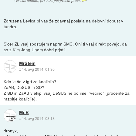
ves čas imamo, pri 3,5x povprečni plači.
Združena Levica bi vas že zdavnaj poslala na delovni dopust v
tundro.
Sicer ZL vsaj spoštujem naprm SMC. Oni ti vsaj direkt povejo, da
so z Kim Jong Unom dobri prjatli.
MrStein
::
14. avg 2014, 01:36
Kdo je še v igri za koalicijo?
ZaAB, DeSUS in SD?
Z SD in ZaAB v ekipi vsaj DeSUS ne bo imel "večino" (procente za
razbitje koalicije).
Mr.B
::
14. avg 2014, 08:18
dronyx,