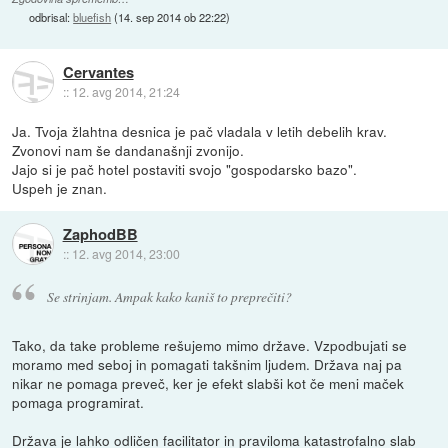
odbrisal:
bluefish
(
14. sep 2014 ob 22:22
)
Cervantes
::
12. avg 2014, 21:24
Ja. Tvoja žlahtna desnica je pač vladala v letih debelih krav.
Zvonovi nam še dandanašnji zvonijo.
Jajo si je pač hotel postaviti svojo "gospodarsko bazo".
Uspeh je znan.
ZaphodBB
::
12. avg 2014, 23:00
Se strinjam. Ampak kako kaniš to preprečiti?
Tako, da take probleme rešujemo mimo države. Vzpodbujati se
moramo med seboj in pomagati takšnim ljudem. Država naj pa
nikar ne pomaga preveč, ker je efekt slabši kot če meni maček
pomaga programirat.
Država je lahko odličen facilitator in praviloma katastrofalno slab