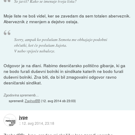
Se javiš? Kako se imenuje tvoja lista?
Moje liste ne boš videl, ker se zavedam da sem totalen aberveznik.
Aberveznik z mnenjem a dejstvo ostaja.
Sorry, ampak ko poslušam Semota me obhajajo podobni
občutki, kot če poslušam Jajota.
V nebo vpijoče nebuloze.
Odgovor je na dlani. Rabimo desničarsko politično gibanje, ki ga
ne bodo furali duševni bolniki in sindikate katerih ne bodo furali
duševni bolniki. Zna biti, da bi bil zmagovalni odgovor ravno
desničarski sindikat.
Zgodovina sprememb…
spremenil:
ZaphodBB
(
12. avg 2014 ob 23:03
)
jype
::
12. avg 2014, 23:18