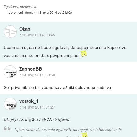
Zgodovina sprememb…
spremenil:
dronyx
(
13. avg 2014 ob 23:02
)
Okapi
::
13. avg 2014, 23:45
Upam samo, da ne bodo ugotovili, da espeji 'socialno kapico' že
ves čas imamo, pri 3,5x povprečni plači.
ZaphodBB
::
14. avg 2014, 00:58
Sej privatniki so bili vedno sovražniki delovnega ljudstva.
vostok_1
::
14. avg 2014, 01:27
Okapi
je
13. avg 2014 ob 23:45
izjavil
:
Upam samo, da ne bodo ugotovili, da espeji 'socialno kapico' že