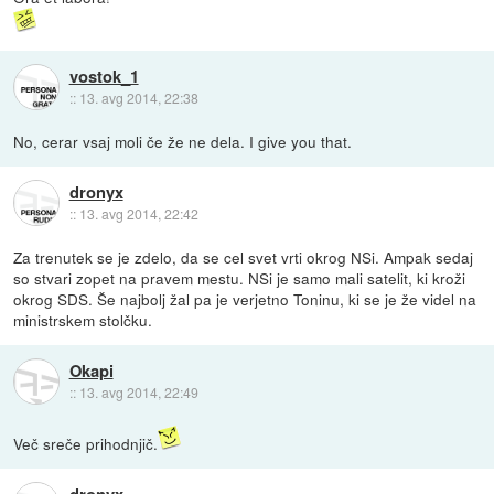
vostok_1
::
13. avg 2014, 22:38
No, cerar vsaj moli če že ne dela. I give you that.
dronyx
::
13. avg 2014, 22:42
Za trenutek se je zdelo, da se cel svet vrti okrog NSi. Ampak sedaj
so stvari zopet na pravem mestu. NSi je samo mali satelit, ki kroži
okrog SDS. Še najbolj žal pa je verjetno Toninu, ki se je že videl na
ministrskem stolčku.
Okapi
::
13. avg 2014, 22:49
Več sreče prihodnjič.
dronyx