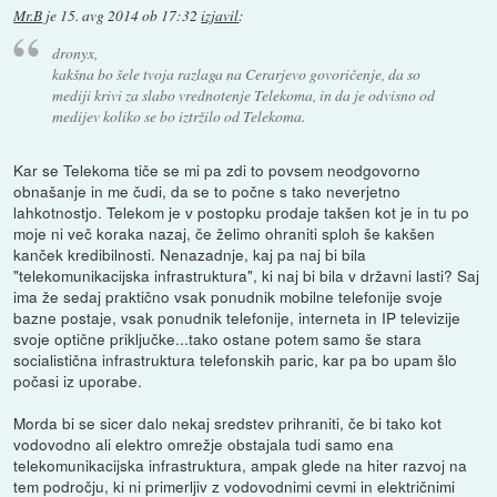
Mr.B
je
15. avg 2014 ob 17:32
izjavil
:
dronyx,
kakšna bo šele tvoja razlaga na Cerarjevo govoričenje, da so
mediji krivi za slabo vrednotenje Telekoma, in da je odvisno od
medijev koliko se bo iztržilo od Telekoma.
Kar se Telekoma tiče se mi pa zdi to povsem neodgovorno
obnašanje in me čudi, da se to počne s tako neverjetno
lahkotnostjo. Telekom je v postopku prodaje takšen kot je in tu po
moje ni več koraka nazaj, če želimo ohraniti sploh še kakšen
kanček kredibilnosti. Nenazadnje, kaj pa naj bi bila
"telekomunikacijska infrastruktura", ki naj bi bila v državni lasti? Saj
ima že sedaj praktično vsak ponudnik mobilne telefonije svoje
bazne postaje, vsak ponudnik telefonije, interneta in IP televizije
svoje optične priključke...tako ostane potem samo še stara
socialistična infrastruktura telefonskih paric, kar pa bo upam šlo
počasi iz uporabe.
Morda bi se sicer dalo nekaj sredstev prihraniti, če bi tako kot
vodovodno ali elektro omrežje obstajala tudi samo ena
telekomunikacijska infrastruktura, ampak glede na hiter razvoj na
tem področju, ki ni primerljiv z vodovodnimi cevmi in električnimi