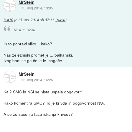
MrStein
::
15. avg 2014, 13:05
jest10
je
15. avg 2014 ob 07:33
izjavil
:
Naši so iskali.
In to popravi sliko... kako?
Naš železniški promet je ... balkanski.
Izogibam se ga če je le mogoče.
MrStein
::
15. avg 2014, 16:26
Kaj? SMC in NSi se nista uspela dogovoriti.
Kako komentira SMC? To je krivda in odgovornost NSi.
A se že začenja faza iskanja krivcev?