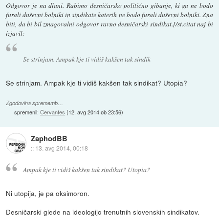
Odgovor je na dlani. Rabimo desničarsko politično gibanje, ki ga ne bodo
furali duševni bolniki in sindikate katerih ne bodo furali duševni bolniki. Zna
biti, da bi bil zmagovalni odgovor ravno desničarski sindikat.[/st.citat naj bi
izjavil:
Se strinjam. Ampak kje ti vidiš kakšen tak sindik
Se strinjam. Ampak kje ti vidiš kakšen tak sindikat? Utopia?
Zgodovina sprememb…
spremenil:
Cervantes
(
12. avg 2014 ob 23:56
)
ZaphodBB
::
13. avg 2014, 00:18
Ampak kje ti vidiš kakšen tak sindikat? Utopia?
Ni utopija, je pa oksimoron.
Desničarski glede na ideologijo trenutnih slovenskih sindikatov.