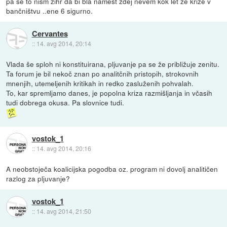
pa še to nism zihr da bi bla namest zdej nevem kok let že krize v
bančništvu ..ene 6 sigurno.
Cervantes
::
14. avg 2014, 20:14
Vlada še sploh ni konstituirana, pljuvanje pa se že približuje zenitu.
Ta forum je bil nekoč znan po analitčnih pristopih, strokovnih
mnenjih, utemeljenih kritikah in redko zasluženih pohvalah.
To, kar spremljamo danes, je popolna kriza razmišljanja in včasih
tudi dobrega okusa. Pa slovnice tudi.
vostok_1
::
14. avg 2014, 20:16
A neobstoječa koalicijska pogodba oz. program ni dovolj analitičen
razlog za pljuvanje?
vostok_1
::
14. avg 2014, 21:50