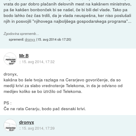
vrata do par dobro plačanih delovnih mest na kakšnem ministrstvo,
pa še kakšen bonbonček bi se našel, če bi bili del vlade. Tako pa
bodo lahko čez čas trdili, da je vlada neuspešna, ker niso poslušali
njih in posvojili "njihovega najboljšega gospodarskega programa"...
Zgodovina sprememb…
spremenil:
dronyx
(
15. avg 2014 ob 17:20
)
Mr.B
::
15. avg 2014, 17:32
dronyx,
kakšna bo šele tvoja razlaga na Cerarjevo govoričenje, da so
mediji krivi za slabo vrednotenje Telekoma, in da je odvisno od
medijev koliko se bo iztržilo od Telekoma.
PS :
Če ne rata Cerarju, bodo pač desnaki krivi.
dronyx
::
15. avg 2014, 17:39