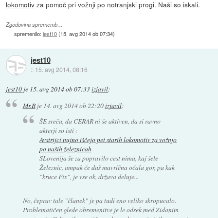
lokomotiv
za pomoč pri vožnji po notranjski progi. Naši so iskali.
Zgodovina sprememb…
spremenilo:
jest10
(
15. avg 2014 ob 07:34
)
jest10
::
15. avg 2014, 08:16
jest10
je
15. avg 2014 ob 07:33
izjavil
:
Mr.B
je
14. avg 2014 ob 22:20
izjavil
:
ŠE sreča, da CERAR ni še aktiven, da si ravno
akterji so isti :
Avstrijci nujno iščejo pet starih lokomotiv za vožnjo
po naših železnicah
SLovenija še za popravilo cest nima, kaj šele
Železnic, ampak če daš mavrična očala gor, pa kak
"kruce Fix", je vse ok, država deluje...
No, čeprav tale "članek" je pa tudi eno veliko skropucalo.
Problematičen glede obremenitve je le odsek med Zidanim