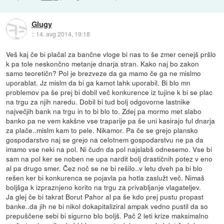
Glugy
::
14. avg 2014, 19:18
Veš kaj če bi plačal za bančne vloge bi nas to še zmer cenejš pršlo
k pa tole neskončno metanje dnarja stran. Kako naj bo zakon
samo teoretičn? Pol je brezveze da ga mamo če ga ne mislmo
uporablat. Jz mislm da bi ga kamot lahk uporabil. Bi blo mn
problemov pa še prej bi dobil več konkurence iz tujine k bi se plac
na trgu za njih naredu. Dobil bi tud bolj odgovorne lastnike
največjih bank na trgu in to bi blo to. Zdej pa mormo met slabo
banko pa ne vem kakšne vse traparije pa še uni kasirajo ful dnarja
za plače..mislm kam to pele. Nikamor. Pa če se grejo plansko
gospodarstvo naj se grejo na celotnem gospodarstvu ne pa da
imamo vse neki na pol. Ni čudn da pol najslabš odnesemo. Vse bi
sam na pol ker se noben ne upa nardit bolj drastičnih potez v eno
al pa drugo smer. Čez noč se ne bi rešilo..v letu dveh pa bi blo
rešen ker bi konkurenca se pojavla pa hotla zaslužt več. Nimaš
boljšga k izpraznjeno korito na trgu za privabljanje vlagateljev.
Ja glej če bi takrat Borut Pahor al pa še kdo prej pustu propast
banke..da jih ne bi nikol dokapitaliziral ampak vedno pustil da so
prepuščene sebi bi sigurno blo boljš. Pač 2 leti krize maksimalno