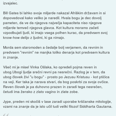
izvajalec.
Bill Gates bi lahko svoje miljarde nakazal Afriškim državam in si
dopovedoval kako veliko je naredil. Hvala bogu je dec dovolj
pameten, da ve da njegova največja kapaciteta niso njegove
miljarde temveč njegova glavca. Kot kultura moramo začeti
vzpodbujati ljudi, ki imajo vsega polhen kurac, da predvsem svoj
know-how delijo z ljudmi, ki ga nimajo.
Morda sem staromoden a čedalje bolj verjamem, da revnim in
predvsem "revnim" ne manjka toliko denarja kot predvsem kultura
in znanje.
Všeč mi je misel Vinka Ošlaka, ko opredeli pojma reven in
ubog.Ubogi ljudje srečni revni pa nesrečni. Razlog je v tem, da
ubog človek živi "u bogu" - prosto po Jezusu Kristusu - kot ptičica
na veji. Ker taka je narava stvari, da bog poskrbi za svoje ovčice.
Reven človek je pa duhovno prazen in zaradi tega nesrečen,
četudi ima žensko z zlato vagino in zlate zobe.
Jype, preden mi skočiš v lase zaradi uporabe krščanske mitologije,
vzami na znanje da je isto učil tudi veliki filozof Siddharta Gautama.