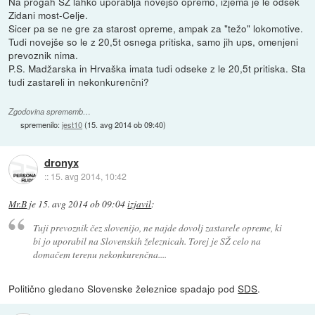
Na progah SŽ lahko uporablja novejšo opremo, izjema je le odsek
Zidani most-Celje.
Sicer pa se ne gre za starost opreme, ampak za "težo" lokomotive.
Tudi novejše so le z 20,5t osnega pritiska, samo jih ups, omenjeni
prevoznik nima.
P.S. Madžarska in Hrvaška imata tudi odseke z le 20,5t pritiska. Sta
tudi zastareli in nekonkurenčni?
Zgodovina sprememb…
spremenilo:
jest10
(
15. avg 2014 ob 09:40
)
dronyx
::
15. avg 2014, 10:42
Mr.B
je
15. avg 2014 ob 09:04
izjavil
:
Tuji prevoznik čez slovenijo, ne najde dovolj zastarele opreme, ki
bi jo uporabil na Slovenskih železnicah. Torej je SŽ celo na
domačem terenu nekonkurenčna....
Politično gledano Slovenske železnice spadajo pod
SDS
.