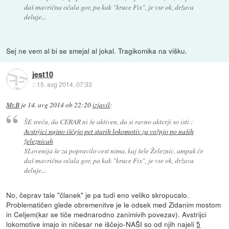
daš mavrična očala gor, pa kak "kruce Fix", je vse ok, država
deluje...
Sej ne vem al bi se smejal al jokal. Tragikomika na višku.
jest10
::
15. avg 2014, 07:33
Mr.B
je
14. avg 2014 ob 22:20
izjavil
:
ŠE sreča, da CERAR ni še aktiven, da si ravno akterji so isti :
Avstrijci nujno iščejo pet starih lokomotiv za vožnjo po naših
železnicah
SLovenija še za popravilo cest nima, kaj šele Železnic, ampak če
daš mavrična očala gor, pa kak "kruce Fix", je vse ok, država
deluje...
No, čeprav tale "članek" je pa tudi eno veliko skropucalo.
Problematičen glede obremenitve je le odsek med Zidanim mostom
in Celjem(kar se tiče mednarodno zanimivih povezav). Avstrijci
lokomotive imajo in ničesar ne iščejo-NAŠI so od njih najeli
5