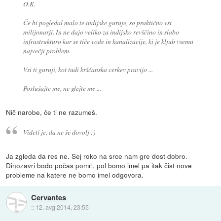
O.K.
Če bi pogledal malo te indijske guruje, so praktično vsi
milijonarji. In ne dajo veliko za indijsko revščino in slabo
infrastrukturo kar se tiče vode in kanalizacije, ki je kljub vsemu
največji problem.
Vsi ti guruji, kot tudi krščanska cerkev pravijo ...
Poslušajte me, ne glejte me ...
Nič narobe, če ti ne razumeš.
Videti je, da ne še dovolj :)
Ja zgleda da res ne. Sej roko na srce nam gre dost dobro.
Dinozavri bodo počas pomrl, pol bomo imel pa itak čist nove
probleme na katere ne bomo imel odgovora.
Cervantes
::
12. avg 2014, 23:55