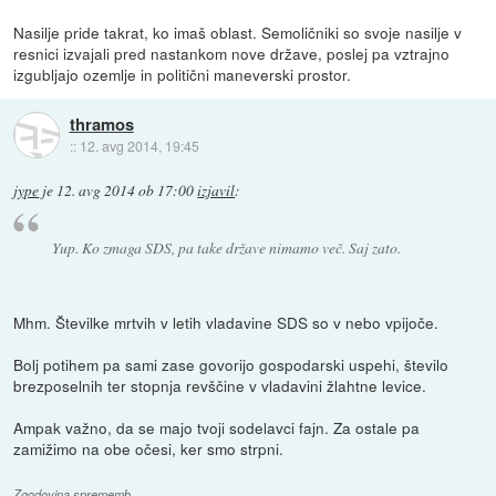
Nasilje pride takrat, ko imaš oblast. Semoličniki so svoje nasilje v
resnici izvajali pred nastankom nove države, poslej pa vztrajno
izgubljajo ozemlje in politični maneverski prostor.
thramos
::
12. avg 2014, 19:45
jype
je
12. avg 2014 ob 17:00
izjavil
:
Yup. Ko zmaga SDS, pa take države nimamo več. Saj zato.
Mhm. Številke mrtvih v letih vladavine SDS so v nebo vpijoče.
Bolj potihem pa sami zase govorijo gospodarski uspehi, število
brezposelnih ter stopnja revščine v vladavini žlahtne levice.
Ampak važno, da se majo tvoji sodelavci fajn. Za ostale pa
zamižimo na obe očesi, ker smo strpni.
Zgodovina sprememb…