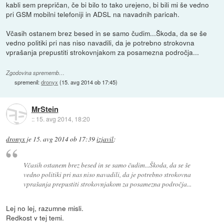
kabli sem prepričan, če bi bilo to tako urejeno, bi bili mi še vedno
pri GSM mobilni telefoniji in ADSL na navadnih paricah.
Včasih ostanem brez besed in se samo čudim...Škoda, da se še
vedno politiki pri nas niso navadili, da je potrebno strokovna
vprašanja prepustiti strokovnjakom za posamezna področja...
Zgodovina sprememb…
spremenil:
dronyx
(
15. avg 2014 ob 17:45
)
MrStein
::
15. avg 2014, 18:20
dronyx
je
15. avg 2014 ob 17:39
izjavil
:
Včasih ostanem brez besed in se samo čudim...Škoda, da se še
vedno politiki pri nas niso navadili, da je potrebno strokovna
vprašanja prepustiti strokovnjakom za posamezna področja...
Lej no lej, razumne misli.
Redkost v tej temi.