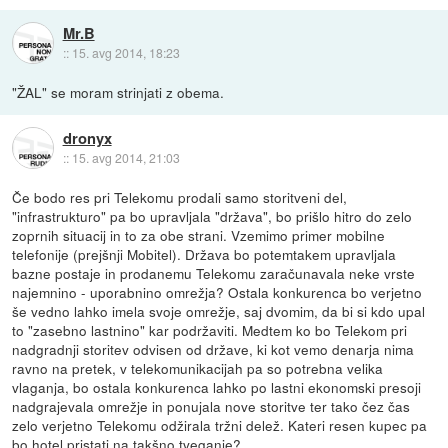
Mr.B
::
15. avg 2014, 18:23
"ŽAL" se moram strinjati z obema.
dronyx
::
15. avg 2014, 21:03
Če bodo res pri Telekomu prodali samo storitveni del,
"infrastrukturo" pa bo upravljala "država", bo prišlo hitro do zelo
zoprnih situacij in to za obe strani. Vzemimo primer mobilne
telefonije (prejšnji Mobitel). Država bo potemtakem upravljala
bazne postaje in prodanemu Telekomu zaračunavala neke vrste
najemnino - uporabnino omrežja? Ostala konkurenca bo verjetno
še vedno lahko imela svoje omrežje, saj dvomim, da bi si kdo upal
to "zasebno lastnino" kar podržaviti. Medtem ko bo Telekom pri
nadgradnji storitev odvisen od države, ki kot vemo denarja nima
ravno na pretek, v telekomunikacijah pa so potrebna velika
vlaganja, bo ostala konkurenca lahko po lastni ekonomski presoji
nadgrajevala omrežje in ponujala nove storitve ter tako čez čas
zelo verjetno Telekomu odžirala tržni delež. Kateri resen kupec pa
bo hotel pristati na takšno tveganje?