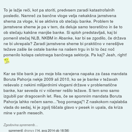
To je lažje reči, kot pa storiti, predvsem zaradi katastrofalnih
posledic. Namreč za bančne vloge velja nekakšna jamstvena
shema za vloge, ki se aktivira ob stečaju banke. Problem te
jamstvene sheme je pa v tem, da deluje samo teoretično in še to
ob stečaju kakšne manjše banke. Si sploh predstavljaš, kaj bi
pomenil stečaj NLB, NKBM in Abanke, kar bi se zgodilo, če država
ne bi ukrepala? Zaradi jamstvene sheme bi praktično v nerešljive
težave zašle še ostale banke na našem trgu in bi to čez noč
pomenilo kolaps celotnega bančnega sektorja. Pa kaj? Jeah, right!
Kar se tiče bank je po moje bila narejena napaka za časa mandata
Boruta Pahorja nekje 2009 ali 2010, ko se je banke v težavah
reševalo z nekimi milijardnimi vlogami države v problematične
banke, kar seveda ni v ničemer rešilo težave. S tem smo samo
izgubili par dragocenih let. Res, če se spomnim mandata Boruta
Pahorja lahko rečem samo..."bog pomagaj"! Z naskokom najslabša
vlada do sedaj, ki je zgolj tiščala glavo v pesek in upala, da kriza
mine v parih mesecih.
Zgodovina sprememb…
spremenil:
dronyx
(
14. avg 2014 ob 18:58
)