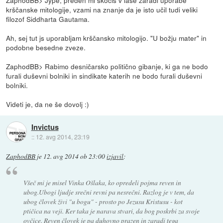
ZaphodBB> Jype, preden mi skočiš v lase zaradi uporabe
krščanske mitologije, vzami na znanje da je isto učil tudi veliki
filozof Siddharta Gautama.
Ah, sej tut js uporabljam krščansko mitologijo. "U božju mater" in
podobne besedne zveze.
ZaphodBB> Rabimo desničarsko politično gibanje, ki ga ne bodo
furali duševni bolniki in sindikate katerih ne bodo furali duševni
bolniki.
Videti je, da ne še dovolj :)
Invictus
::
12. avg 2014, 23:19
ZaphodBB
je
12. avg 2014 ob 23:00
izjavil
:
Všeč mi je misel Vinka Ošlaka, ko opredeli pojma reven in
ubog.Ubogi ljudje srečni revni pa nesrečni. Razlog je v tem, da
ubog človek živi "u bogu" - prosto po Jezusu Kristusu - kot
ptičica na veji. Ker taka je narava stvari, da bog poskrbi za svoje
ovčice. Reven človek je pa duhovno prazen in zaradi tega