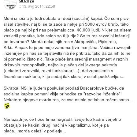
::
13. avg 2014, 22:58
Meni smešna je tudi debata o rdeči (socialni) kapici. Če sem prav
slišal številke, naj bi se ta zaćela nekje pri 5000 evrov bruto, tako
plačo pa naj bi pri nas prejemalo cca. 40.000 ljudi. Nikjer pa nisem
zasledil podatka, kdo sploh so ti ljudje? So to res razvojni inženirji
po tovarnah? Morda nekaj njih res v Akrapoviču, Pipistrelu,
Krki...Ampak to je po moje zanemarljiva manjšina. Večina razvojnih
inženirjev pri nas se tej številki niti ne približa, tako da za nih to ne
bi pomenilo čisto nič. Take plače ima srednji managment v raznih
državnih monopolistih, najbolje plačan del javnega sektorja
(nekateri zdravniki, razni funkcionarji...), del zaposlenih v
finančnem sektorju, ki je sedaj itak skoraj v celoti podržavljen...
Skratka, NSi je ljudem poskušal prodati Boscarolove bučke, da
socialna kapica pomeni višje prihodke za "razvojne inženirje"!
Nekatere njegove morda res, za vse ostale pa lahko rečem samo...
Nenazadnje, če hoče firma nagraditi svoje top kadre verjetno
obstajajo še kakšni drugi načini v kapitalizmu, kot je pa
plača...morda deleži v podjetju...