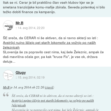
Itak se ni. Cerar je bil praktično član vseh klubov kjer se je
smetana tranzicijske komu-mafije zbirala. Seveda potemkaj ni bilo
težko dobiti finance za kampanijo.
Mr.B
::
14. avg 2014, 22:20
ŠE sreča, da CERAR ni še aktiven, da si ravno akterji so isti :
Avstrijci nujno iščejo pet starih lokomotiv za vožnjo po naših
železnicah
SLovenija še za popravilo cest nima, kaj šele Železnic, ampak če
daš mavrična očala gor, pa kak "kruce Fix", je vse ok, država
deluje...
Glugy
::
15. avg 2014, 02:19
Mr.B
je
14. avg 2014 ob 22:20
izjavil
:
ŠE sreča, da CERAR ni še aktiven, da si ravno akterji so isti :
Avstrijci nujno iščejo pet starih lokomotiv za vožnjo po naših
železnicah
SLovenija še za popravilo cest nima, kaj šele Železnic, ampak če