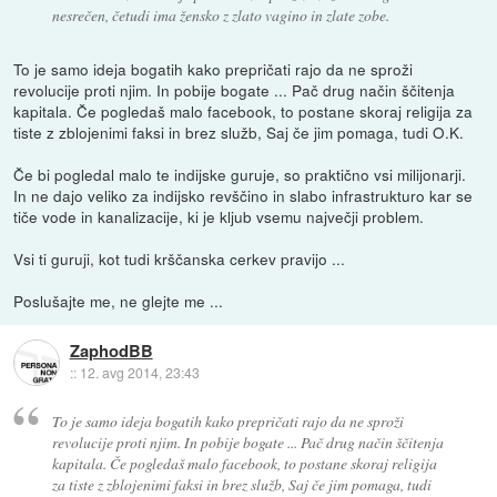
nesrečen, četudi ima žensko z zlato vagino in zlate zobe.
To je samo ideja bogatih kako prepričati rajo da ne sproži
revolucije proti njim. In pobije bogate ... Pač drug način ščitenja
kapitala. Če pogledaš malo facebook, to postane skoraj religija za
tiste z zblojenimi faksi in brez služb, Saj če jim pomaga, tudi O.K.
Če bi pogledal malo te indijske guruje, so praktično vsi milijonarji.
In ne dajo veliko za indijsko revščino in slabo infrastrukturo kar se
tiče vode in kanalizacije, ki je kljub vsemu največji problem.
Vsi ti guruji, kot tudi krščanska cerkev pravijo ...
Poslušajte me, ne glejte me ...
ZaphodBB
::
12. avg 2014, 23:43
To je samo ideja bogatih kako prepričati rajo da ne sproži
revolucije proti njim. In pobije bogate ... Pač drug način ščitenja
kapitala. Če pogledaš malo facebook, to postane skoraj religija
za tiste z zblojenimi faksi in brez služb, Saj če jim pomaga, tudi