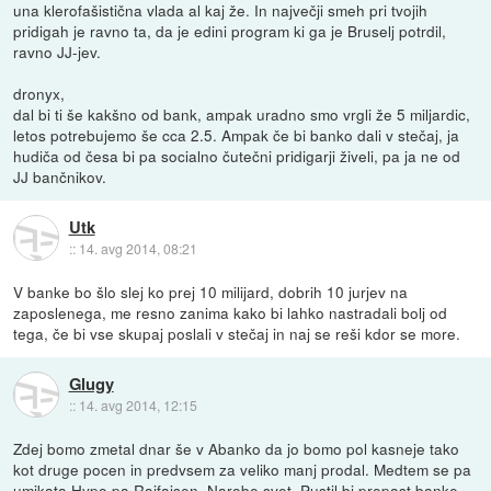
una klerofašistična vlada al kaj že. In največji smeh pri tvojih
pridigah je ravno ta, da je edini program ki ga je Bruselj potrdil,
ravno JJ-jev.
dronyx,
dal bi ti še kakšno od bank, ampak uradno smo vrgli že 5 miljardic,
letos potrebujemo še cca 2.5. Ampak če bi banko dali v stečaj, ja
hudiča od česa bi pa socialno čutečni pridigarji živeli, pa ja ne od
JJ bančnikov.
Utk
::
14. avg 2014, 08:21
V banke bo šlo slej ko prej 10 milijard, dobrih 10 jurjev na
zaposlenega, me resno zanima kako bi lahko nastradali bolj od
tega, če bi vse skupaj poslali v stečaj in naj se reši kdor se more.
Glugy
::
14. avg 2014, 12:15
Zdej bomo zmetal dnar še v Abanko da jo bomo pol kasneje tako
kot druge pocen in predvsem za veliko manj prodal. Medtem se pa
umikata Hypo pa Raifaisen. Narobe svet. Pustil bi propast banke