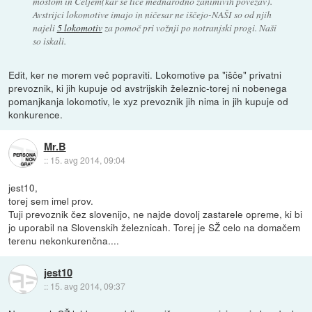
mostom in Celjem(kar se tiče mednarodno zanimivih povezav).
Avstrijci lokomotive imajo in ničesar ne iščejo-NAŠI so od njih
najeli
5 lokomotiv
za pomoč pri vožnji po notranjski progi. Naši
so iskali.
Edit, ker ne morem več popraviti. Lokomotive pa "išče" privatni
prevoznik, ki jih kupuje od avstrijskih železnic-torej ni nobenega
pomanjkanja lokomotiv, le xyz prevoznik jih nima in jih kupuje od
konkurence.
Mr.B
::
15. avg 2014, 09:04
jest10,
torej sem imel prov.
Tuji prevoznik čez slovenijo, ne najde dovolj zastarele opreme, ki bi
jo uporabil na Slovenskih železnicah. Torej je SŽ celo na domačem
terenu nekonkurenčna....
jest10
::
15. avg 2014, 09:37