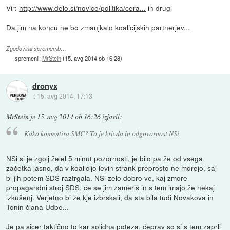
Vir:
http://www.delo.si/novice/politika/cera...
in drugi
Da jim na koncu ne bo zmanjkalo koalicijskih partnerjev...
Zgodovina sprememb…
spremenil:
MrStein
(
15. avg 2014 ob 16:28
)
dronyx
::
15. avg 2014, 17:13
MrStein
je
15. avg 2014 ob 16:26
izjavil
:
Kako komentira SMC? To je krivda in odgovornost NSi.
NSi si je zgolj želel 5 minut pozornosti, je bilo pa že od vsega
začetka jasno, da v koalicijo levih strank preprosto ne morejo, saj
bi jih potem SDS raztrgala. NSi zelo dobro ve, kaj zmore
propagandni stroj SDS, če se jim zameriš in s tem imajo že nekaj
izkušenj. Verjetno bi že kje izbrskali, da sta bila tudi Novakova in
Tonin člana Udbe...
Je pa sicer taktično to kar solidna poteza, čeprav so si s tem zaprli