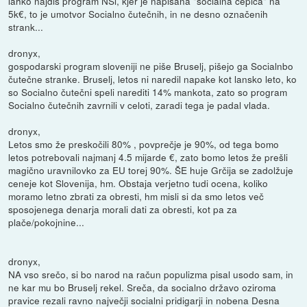
lahko najdiš program NSi, kjer je napisana "socialna čepica" na
5k€, to je umotvor Socialno čutečnih, in ne desno označenih
strank...
dronyx,
gospodarski program sloveniji ne piše Bruselj, pišejo ga Socialnbo
čutečne stranke. Bruselj, letos ni naredil napake kot lansko leto, ko
so Socialno čutečni speli narediti 14% mankota, zato so program
Socialno čutečnih zavrnili v celoti, zaradi tega je padal vlada.
dronyx,
Letos smo že preskočili 80% , povprečje je 90%, od tega bomo
letos potrebovali najmanj 4.5 mijarde €, zato bomo letos že prešli
magično uravnilovko za EU torej 90%. ŠE huje Grčija se zadolžuje
ceneje kot Slovenija, hm. Obstaja verjetno tudi ocena, koliko
moramo letno zbrati za obresti, hm misli si da smo letos več
sposojenega denarja morali dati za obresti, kot pa za
plače/pokojnine...
dronyx,
NA vso srečo, si bo narod na račun populizma pisal usodo sam, in
ne kar mu bo Bruselj rekel. Sreča, da socialno državo oziroma
pravice rezali ravno največji socialni pridigarji in nobena Desna