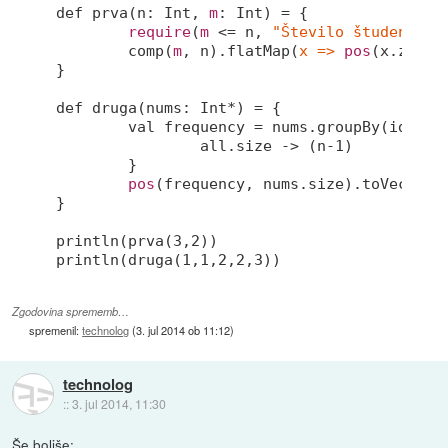
def prva(n: Int, 
m
: Int) = {

require
(
m
 <= n, 
"Število študentov 
	comp(
m
, n).flatMap(
x =>
pos
(x.zipWi
}

def druga(nums: Int*) = {

	val frequency = nums.groupBy(identity).toList.map { case (n, all) =>

		all.size -> (n-
1
)

	}

pos
(frequency, nums.size).toVector

}

println(prva(
3
,
2
))

println(druga(
1
,
1
,
2
,
2
,
3
))
Zgodovina sprememb…
spremenil:
technolog
(
3. jul 2014 ob 11:12
)
technolog
::
3. jul 2014, 11:30
Še boljše: