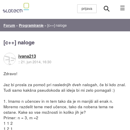
☰
Forum
»
Programiranje
»
[c++] naloge
[c++] naloge
ivana213
::
21. jun 2014, 16:30
Zdravo!
Jaz bi prosla za pomoč pri naslednjih dveh nalogah, če bi kdo znal.
Tudi samo kakšna pseudokoda ali ideja bi mi zelo pomagali :)
1. Imamo n učencev in m tem tako da je m manjši ali enak n.
Moremo razdelit teme med učence, tako da nobena tema ne
ostane. Kake so vse možnosti in koliko jih je?
Primer: n = 3, m =2
1 1 2
1 2 1