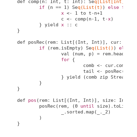
def comp(n: Int, t: Int): Se
q[List[Int]
] = {
if
 (n == 
1
) Se
q(List(t)
) 
else
for
 {

x
 <- 
1
 to t-n+
1
		c <- comp(n-
1
, t-
x
)

	} yield 
x
 :: c

}

def posRec(rem: List[(Int, Int)], cur: List
if
 (rem.isEmpty) Se
q(List()
) 
else
 {

		val (num, p) = rem.head

for
 {

			comb <- cur.combinations(num).toSeq

			tail <- posRec(rem.tail, cur diff comb)

		} yield (comb zip Stream.c
	}

}

def 
pos
(rem: List[(Int, Int)], size: Int) = 
	posRec(rem, (
0
until
 size).toList).m
_
.sorted.map(
_
._2)

	)

}
