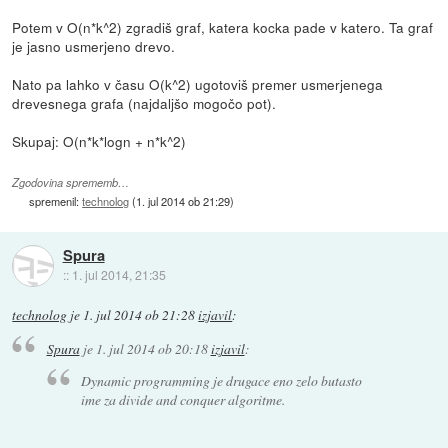
Potem v O(n*k^2) zgradiš graf, katera kocka pade v katero. Ta graf
je jasno usmerjeno drevo.
Nato pa lahko v času O(k^2) ugotoviš premer usmerjenega
drevesnega grafa (najdaljšo mogočo pot).
Skupaj: O(n*k*logn + n*k^2)
Zgodovina sprememb…
spremenil:
technolog
(
1. jul 2014 ob 21:29
)
Spura
::
1. jul 2014, 21:35
technolog
je
1. jul 2014 ob 21:28
izjavil
:
Spura
je
1. jul 2014 ob 20:18
izjavil
:
Dynamic programming je drugace eno zelo butasto
ime za divide and conquer algoritme.