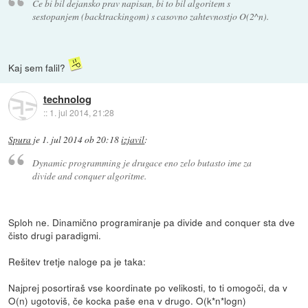
Ce bi bil dejansko prav napisan, bi to bil algoritem s
sestopanjem (backtrackingom) s casovno zahtevnostjo O(2^n).
Kaj sem falil?
technolog
::
1. jul 2014, 21:28
Spura
je
1. jul 2014 ob 20:18
izjavil
:
Dynamic programming je drugace eno zelo butasto ime za
divide and conquer algoritme.
Sploh ne. Dinamično programiranje pa divide and conquer sta dve
čisto drugi paradigmi.
Rešitev tretje naloge pa je taka:
Najprej posortiraš vse koordinate po velikosti, to ti omogoči, da v
O(n) ugotoviš, če kocka paše ena v drugo. O(k*n*logn)