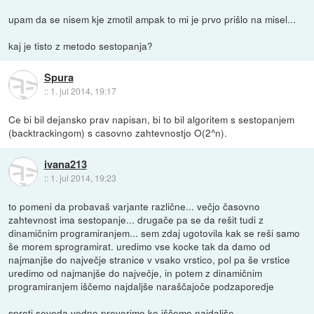
upam da se nisem kje zmotil ampak to mi je prvo prišlo na misel...
kaj je tisto z metodo sestopanja?
Spura
::
1. jul 2014, 19:17
Ce bi bil dejansko prav napisan, bi to bil algoritem s sestopanjem
(backtrackingom) s casovno zahtevnostjo O(2^n).
ivana213
::
1. jul 2014, 19:23
to pomeni da probavaš varjante različne... večjo časovno
zahtevnost ima sestopanje... drugače pa se da rešit tudi z
dinamičnim programiranjem... sem zdaj ugotovila kak se reši samo
še morem sprogramirat. uredimo vse kocke tak da damo od
najmanjše do največje stranice v vsako vrstico, pol pa še vrstice
uredimo od najmanjše do največje, in potem z dinamičnim
programiranjem iščemo najdaljše naraščajoče podzaporedje
sproti seveda vedno preverimo ko iščemo najdaljše