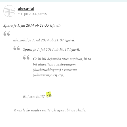
alexa-lol
::
1. jul 2014, 23:15
Spura
je
1. jul 2014 ob 21:35
izjavil
:
alexa-lol
je
1. jul 2014 ob 21:07
izjavil
:
Spura
je
1. jul 2014 ob 19:17
izjavil
:
Ce bi bil dejansko prav napisan, bi to
bil algoritem s sestopanjem
(backtrackingom) s casovno
zahtevnostjo O(2^n).
Kaj sem falil?
Vrnes le ko najdes resitev, ki uporabi vse skatle.