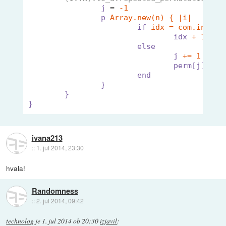
j
 = 
-1
p
Array.new(n) { |i|
if
idx = com.index(
idx
+ 1
else
j
+= 1
perm[j]
end
}
}
}
ivana213
::
1. jul 2014, 23:30
hvala!
Randomness
::
2. jul 2014, 09:42
technolog
je
1. jul 2014 ob 20:30
izjavil
: