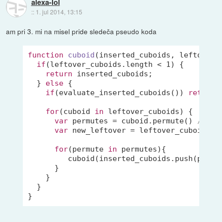
alexa-lol
::
1. jul 2014, 13:15
am pri 3. mi na misel pride sledeča pseudo koda
function
cuboid
(
inserted_cuboids, leftover_
if
(leftover_cuboids.length < 
1
) {

return
 inserted_cuboids;

  } 
else
 {

if
(evaluate_inserted_cuboids()) 
return
;
for
(cuboid 
in
 leftover_cuboids) {

var
 permutes = cuboid.permute() 
// vr
var
 new_leftover = leftover_cuboids.wi
for
(permute 
in
 permutes){

         cuboid(inserted_cuboids.push(permut
      }

    }

  }

}