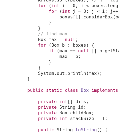
        Arrays.sort(boxes); 
// n * log n,  
for
 (
int
 i = 
0
; i < boxes.length; i
for
 (
int
 j = 
0
; j < i; j++) {

                boxes[i].considerBox(boxes[j
            }

        }

// find max
        Box max = 
null
;

for
 (Box b : boxes) {

if
 (max == 
null
 || b.getStackSi
                max = b;

            }

        }

        System.out.println(max);

    }

public
static
class
Box
implements
Comp
private
int
[] dims;

private
 String id;

private
 Box childBox;

private
int
 stackSize = 
1
;

public
 String 
toString
()
{
