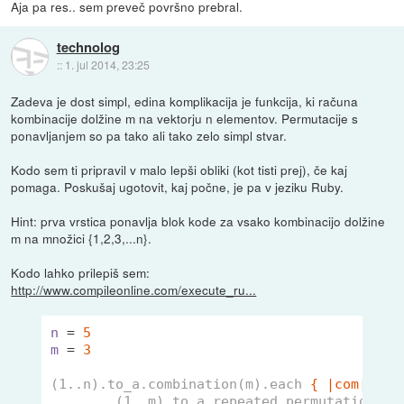
Aja pa res.. sem preveč površno prebral.
technolog
::
1. jul 2014, 23:25
Zadeva je dost simpl, edina komplikacija je funkcija, ki računa
kombinacije dolžine m na vektorju n elementov. Permutacije s
ponavljanjem so pa tako ali tako zelo simpl stvar.
Kodo sem ti pripravil v malo lepši obliki (kot tisti prej), če kaj
pomaga. Poskušaj ugotovit, kaj počne, je pa v jeziku Ruby.
Hint: prva vrstica ponavlja blok kode za vsako kombinacijo dolžine
m na množici {1,2,3,...n}.
Kodo lahko prilepiš sem:
http://www.compileonline.com/execute_ru...
n
 = 
5
m
 = 
3
(1..n).to_a.combination(m).each
{ |com|
(1..m).to_a.repeated_permutation(n-