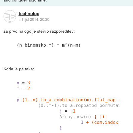
technolog
::
1. jul 2014, 20:30
za prvo nalogo je število razporeditev:
(n binomsko m) * m^(n-m)
Koda je pa taka:
n
 = 
3
m
 = 
2
p
(1..n).to_a.combination(m).flat_map { |co
(0..m-1).to_a.repeated_permutation(
j
 = 
-1
Array.new(n)
{ |i|
1
+ (com.index(i+1)
}