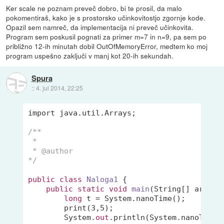
Ker scale ne poznam preveč dobro, bi te prosil, da malo
pokomentiraš, kako je s prostorsko učinkovitostjo zgornje kode.
Opazil sem namreč, da implementacija ni preveč učinkovita.
Program sem poskusil pognati za primer m=7 in n=9, pa sem po
približno 12-ih minutah dobil OutOfMemoryError, medtem ko moj
program uspešno zaključi v manj kot 20-ih sekundah.
Spura
::
4. jul 2014, 22:25
import java.util.Arrays;

/**

 *

 * @author

*/
public
class
Naloga1
 {

public
static
void
main
(
String[] args
)
 {
long
 t = System.nanoTime();

        print(
3
,
5
);

        System.
out
.println(System.nanoTime()