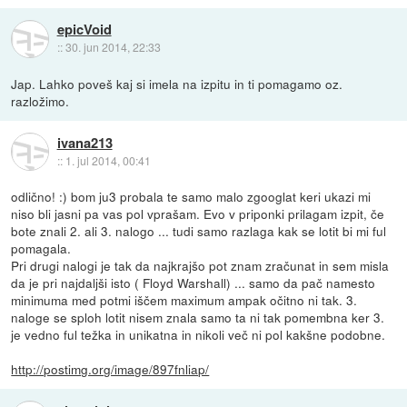
epicVoid
::
30. jun 2014, 22:33
Jap. Lahko poveš kaj si imela na izpitu in ti pomagamo oz.
razložimo.
ivana213
::
1. jul 2014, 00:41
odlično! :) bom ju3 probala te samo malo zgooglat keri ukazi mi
niso bli jasni pa vas pol vprašam. Evo v priponki prilagam izpit, če
bote znali 2. ali 3. nalogo ... tudi samo razlaga kak se lotit bi mi ful
pomagala.
Pri drugi nalogi je tak da najkrajšo pot znam zračunat in sem misla
da je pri najdaljši isto ( Floyd Warshall) ... samo da pač namesto
minimuma med potmi iščem maximum ampak očitno ni tak. 3.
naloge se sploh lotit nisem znala samo ta ni tak pomembna ker 3.
je vedno ful težka in unikatna in nikoli več ni pol kakšne podobne.
http://postimg.org/image/897fnliap/