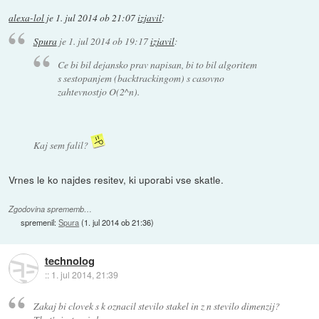
alexa-lol
je
1. jul 2014 ob 21:07
izjavil
:
Spura
je
1. jul 2014 ob 19:17
izjavil
:
Ce bi bil dejansko prav napisan, bi to bil algoritem
s sestopanjem (backtrackingom) s casovno
zahtevnostjo O(2^n).
Kaj sem falil?
Vrnes le ko najdes resitev, ki uporabi vse skatle.
Zgodovina sprememb…
spremenil:
Spura
(
1. jul 2014 ob 21:36
)
technolog
::
1. jul 2014, 21:39
Zakaj bi clovek s k oznacil stevilo stakel in z n stevilo dimenzij?