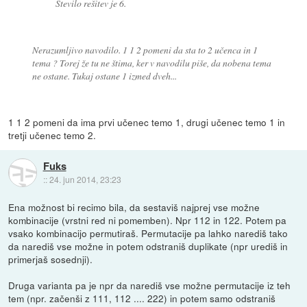
Število rešitev je 6.
Nerazumljivo navodilo. 1 1 2 pomeni da sta to 2 učenca in 1
tema ? Torej že tu ne štima, ker v navodilu piše, da nobena tema
ne ostane. Tukaj ostane 1 izmed dveh...
1 1 2 pomeni da ima prvi učenec temo 1, drugi učenec temo 1 in
tretji učenec temo 2.
Fuks
::
24. jun 2014, 23:23
Ena možnost bi recimo bila, da sestaviš najprej vse možne
kombinacije (vrstni red ni pomemben). Npr 112 in 122. Potem pa
vsako kombinacijo permutiraš. Permutacije pa lahko narediš tako
da narediš vse možne in potem odstraniš duplikate (npr urediš in
primerjaš sosednji).
Druga varianta pa je npr da narediš vse možne permutacije iz teh
tem (npr. začenši z 111, 112 .... 222) in potem samo odstraniš