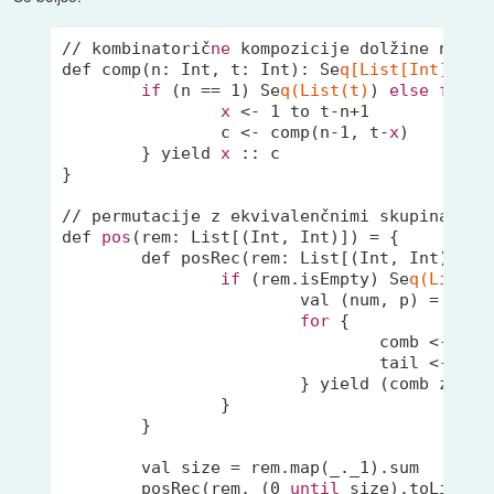
// kombinatorič
ne
 kompozicije dolžine n

def comp(n: Int, t: Int): Se
q[List[Int]
] = {
if
 (n == 
1
) Se
q(List(t)
) 
else
for
 {

x
 <- 
1
 to t-n+
1
		c <- comp(n-
1
, t-
x
)

	} yield 
x
 :: c

}

// permutacije z ekvivalenčnimi skupinami

def 
pos
(rem: List[(Int, Int)]) = {

	def posRec(rem: List[(Int, Int)], c
if
 (rem.isEmpty) Se
q(List()
			val (num, p) = rem.head

for
 {

				comb <- cur.combinations(num).toSeq

				tail <- posRec(rem.tail, cur diff comb)

			} yield (comb zip 
		}

	}

	val size = rem.map(
_
._1).sum

	posRec(rem, (
0
until
 size).toList).m