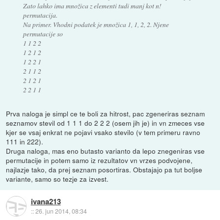
Zato lahko ima množica z elementi tudi manj kot n!
permutacija.
Na primer. Vhodni podatek je množica 1, 1, 2, 2. Njene
permutacije so
1 1 2 2
1 2 1 2
1 2 2 1
2 1 1 2
2 1 2 1
2 2 1 1
Prva naloga je simpl ce te boli za hitrost, pac zgeneriras seznam
seznamov stevil od 1 1 1 do 2 2 2 (osem jih je) in vn zmeces vse
kjer se vsaj enkrat ne pojavi vsako stevilo (v tem primeru ravno
111 in 222).
Druga naloga, mas eno butasto varianto da lepo znegeniras vse
permutacije in potem samo iz rezultatov vn vrzes podvojene,
najlazje tako, da prej seznam posortiras. Obstajajo pa tut boljse
variante, samo so tezje za izvest.
ivana213
::
26. jun 2014, 08:34