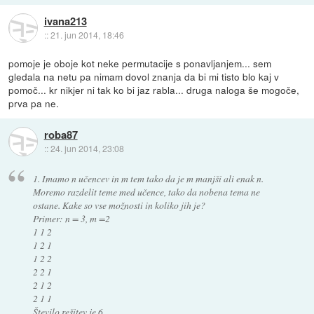
ivana213
::
21. jun 2014, 18:46
pomoje je oboje kot neke permutacije s ponavljanjem... sem
gledala na netu pa nimam dovol znanja da bi mi tisto blo kaj v
pomoč... kr nikjer ni tak ko bi jaz rabla... druga naloga še mogoče,
prva pa ne.
roba87
::
24. jun 2014, 23:08
1. Imamo n učencev in m tem tako da je m manjši ali enak n.
Moremo razdelit teme med učence, tako da nobena tema ne
ostane. Kake so vse možnosti in koliko jih je?
Primer: n = 3, m =2
1 1 2
1 2 1
1 2 2
2 2 1
2 1 2
2 1 1
Število rešitev je 6.