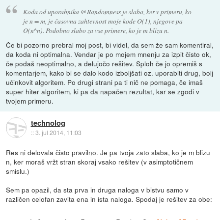
Koda od uporabnika @Randomness je slaba, ker v primeru, ko
je n = m, je časovna zahtevnost moje kode O(1), njegove pa
O(n^n). Podobno slabo za vse primere, ko je m blizu n.
Če bi pozorno prebral moj post, bi videl, da sem že sam komentiral,
da koda ni optimalna. Vendar je po mojem mnenju za izpit čisto ok,
če podaš neoptimalno, a delujočo rešitev. Sploh če jo opremiš s
komentarjem, kako bi se dalo kodo izboljšati oz. uporabiti drug, bolj
učinkovit algoritem. Po drugi strani pa ti nič ne pomaga, če imaš
super hiter algoritem, ki pa da napačen rezultat, kar se zgodi v
tvojem primeru.
technolog
::
3. jul 2014, 11:03
Res ni delovala čisto pravilno. Je pa tvoja zato slaba, ko je m blizu
n, ker moraš vržt stran skoraj vsako rešitev (v asimptotičnem
smislu.)
Sem pa opazil, da sta prva in druga naloga v bistvu samo v
različen celofan zavita ena in ista naloga. Spodaj je rešitev za obe: