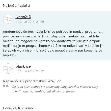
Najlepša hvala! :)
ivana213
::
30. jun 2014, 21:19
randomness še enx hvala kr si se potrudo in napisal programe...
prvi rok sem sicer padla :P no zdaj hočem nekak razumet tote
naloge, pa mogoče se vam ko obvladate zdi to vse isto ampak
mislim da je to programirano v c# ? kr so neke stvari v kodi ko jih
še sploh vidla nisem. bi se ti dalo mogoče samo par komentarov
napisat?
black ice
::
30. jun 2014, 21:22
Napisano je v programskem jeziku go.
Go is an open source programming language that makes it easy
to build simple, reliable, and efficient software.
Povej kaj ti ni jasno.