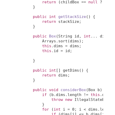
return
 (childBox == 
null
 ? 
""
 :
        }

public
int
getStackSize
()
{

return
 stackSize;

        }

public
Box
(String id, 
int
... dims)
{
            Arrays.sort(dims);

this
.dims = dims;

this
.id = id;

        }

public
int
[] getDims() {

return
 dims;

        }

public
void
considerBox
(Box b)
{

if
 (b.dims.length != 
this
.dims.
throw
new
 IllegalStateExcep
            }

for
 (
int
 i = 
0
; i < dims.length;
if
 (dims[i] <= b.dims[i]) {
