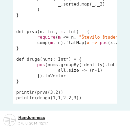
_
.sorted.map(
_
._2)

	)

}

def prva(n: Int, 
m
: Int) = {

require
(
m
 <= n, 
"Število študentov 
	comp(
m
, n).flatMap(
x =>
pos
(x.zipWit
}

def druga(nums: Int*) = {

pos
(nums.groupBy(identity).toList.ma
		all.size -> (n-
1
)

	}).toVector

}

println(prva(
3
,
2
))

println(druga(
1
,
1
,
2
,
2
,
3
))
Randomness
::
4. jul 2014, 12:17