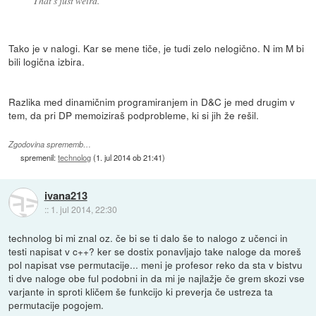
That's just weird.
Tako je v nalogi. Kar se mene tiče, je tudi zelo nelogično. N im M bi
bili logična izbira.
Razlika med dinamičnim programiranjem in D&C je med drugim v
tem, da pri DP memoiziraš podprobleme, ki si jih že rešil.
Zgodovina sprememb…
spremenil:
technolog
(
1. jul 2014 ob 21:41
)
ivana213
::
1. jul 2014, 22:30
technolog bi mi znal oz. če bi se ti dalo še to nalogo z učenci in
testi napisat v c++? ker se dostix ponavljajo take naloge da moreš
pol napisat vse permutacije... meni je profesor reko da sta v bistvu
ti dve naloge obe ful podobni in da mi je najlažje če grem skozi vse
varjante in sproti kličem še funkcijo ki preverja če ustreza ta
permutacije pogojem.