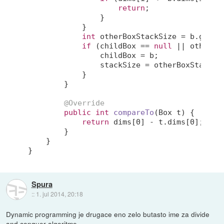
return
;

                }

            }

int
 otherBoxStackSize = b.getSta
if
 (childBox == 
null
 || otherBo
                childBox = b;

                stackSize = otherBoxStackSi
            }

        }

@Override
public
int
compareTo
(Box t)
{

return
 dims[
0
] - t.dims[
0
];

        }

    }

}
Spura
::
1. jul 2014, 20:18
Dynamic programming je drugace eno zelo butasto ime za divide
and conquer algoritme.