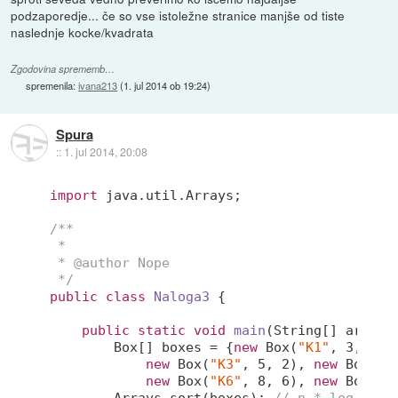
podzaporedje... če so vse istoležne stranice manjše od tiste
naslednje kocke/kvadrata
Zgodovina sprememb…
spremenila:
ivana213
(
1. jul 2014 ob 19:24
)
Spura
::
1. jul 2014, 20:08
import
 java.util.Arrays;

/**

 *

 * 
@author
 Nope

 */
public
class
Naloga3
{

public
static
void
main
(String[] args)
{
        Box[] boxes = {
new
 Box(
"K1"
, 
3
, 
12
)
new
 Box(
"K3"
, 
5
, 
2
), 
new
 Box(
"K
new
 Box(
"K6"
, 
8
, 
6
), 
new
 Box(
"K