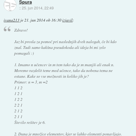
Spura
::
25. jun 2014, 22:49
ivana213
je
21. jun 2014 ob 16:30
izjavil
:
Zdravo!
Jaz bi prosla za pomoč pri naslednjih dveh nalogah, če bi kdo
znal. Tudi samo kakšna pseudokoda ali ideja bi mi zelo
pomagali :)
1. Imamo n učencev in m tem tako da je m manjši ali enak n.
Moremo razdelit teme med učence, tako da nobena tema ne
ostane. Kake so vse možnosti in koliko jih je?
Primer: n = 3, m =2
1 1 2
1 2 1
1 2 2
2 2 1
2 1 2
2 1 1
Število rešitev je 6.
2. Dana je množice elementov, kjer se lahko elementi ponavljajo.