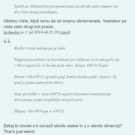
Sploh ne. Dinamično programiranje pa divide and conquer sta
dve čisto drugi paradigmi.
Ubistvu nista, kljub temu da se loceno obravnavata. Vsekakor pa
nista cisto drugi kot pravis.
technolog
je
1. jul 2014 ob 21:28
izjavil
:
Rešitev tretje naloge pa je taka:
Najprej posortiraš vse koordinate po velikosti, to ti omogoči, da
v O(n) ugotoviš, če kocka paše ena v drugo. O(k*n*logn)
Potem v O(n*k^2) zgradiš graf, katera kocka pade v katero. Ta
graf je jasno usmerjeno drevo.
Nato pa lahko v času O(k^2) ugotoviš premer usmerjenega
drevesnega grafa (najdaljšo mogočo pot).
Skupaj: O(n*k*logn + n*k^2)
Zakaj bi clovek s k oznacil stevilo stakel in z n stevilo dimenzij?
That's just weird.