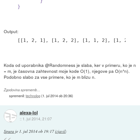
}
}
Output:
[[
1
, 
2
, 
1
], [
1
, 
2
, 
2
], [
1
, 
1
, 
2
], [
1
, 
2
, 
2
]
Koda od uporabnika @Randomness je slaba, ker v primeru, ko je n
= m, je časovna zahtevnost moje kode O(1), njegove pa O(n^n).
Podobno slabo za vse primere, ko je m blizu n.
Zgodovina sprememb…
spremenil:
technolog
(
1. jul 2014 ob 20:36
)
alexa-lol
::
1. jul 2014, 21:07
Spura
je
1. jul 2014 ob 19:17
izjavil
: