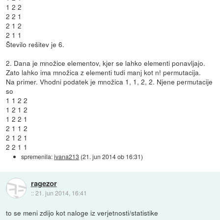
1 2 2
2 2 1
2 1 2
2 1 1
Število rešitev je 6.
2. Dana je množice elementov, kjer se lahko elementi ponavljajo.
Zato lahko ima množica z elementi tudi manj kot n! permutacija.
Na primer. Vhodni podatek je množica 1, 1, 2, 2. Njene permutacije
so
1 1 2 2
1 2 1 2
1 2 2 1
2 1 1 2
2 1 2 1
2 2 1 1
spremenila:
ivana213
(
21. jun 2014 ob 16:31
)
ragezor
::
21. jun 2014, 16:41
to se meni zdijo kot naloge iz verjetnosti/statistike