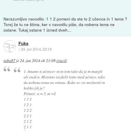
Nerazumljivo navodilo. 1 1 2 pomeni da sta to 2 učenca in 1 tema ?
Torej že tu ne štima, ker v navodilu piše, da nobena tema ne
ostane. Tukaj ostane 1 izmed dveh...
Fuks
::
24. jun 2014, 23:18
roba87
je
24. jun 2014 ob 23:08
izjavil
:
1. Imamo n učencev in m tem tako da je m manjši
ali enak n. Moremo razdelit teme med učence, tako
da nobena tema ne ostane. Kake so vse možnosti in
koliko jih je?
Primer: n = 3, m =2
1 1 2
1 2 1
1 2 2
2 2 1
2 1 2
2 1 1